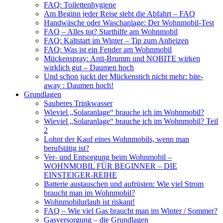
FAQ: Toilettenhygiene
Am Beginn jeder Reise steht die Abfahrt – FAQ
Handwäsche oder Waschanlage: Der Wohnmobil-Test
FAQ – Alles tot? Starthilfe am Wohnmobil
FAQ: Kaltstart im Winter – Tip zum Anheizen
FAQ: Was ist ein Fender am Wohnmobil
Mückenspray: Anti-Brumm und NOBITE wirken
wirklich gut – Daumen hoch
Und schon juckt der Mückenstich nicht mehr: bite-
away : Daumen hoch!
Grundlagen
Sauberes Trinkwasser
Wieviel „Solaranlage“ brauche ich im Wohnmobil?
Wieviel „Solaranlage“ brauche ich im Wohnmobil? Teil
2
Lohnt der Kauf eines Wohnmobils, wenn man
berufstätig ist?
Ver- und Entsorgung beim Wohnmobil –
WOHNMOBIL FÜR BEGINNER – DIE
EINSTEIGER-REIHE
Batterie austauschen und aufrüsten: Wie viel Strom
braucht man im Wohnmobil?
Wohnmobilurlaub ist riskant!
FAQ – Wie viel Gas braucht man im Winter / Sommer?
Gasversorgung – die Grundlagen