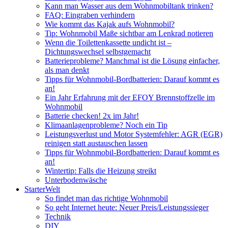
Kann man Wasser aus dem Wohnmobiltank trinken?
FAQ: Eingraben verhindern
Wie kommt das Kajak aufs Wohnmobil?
Tip: Wohnmobil Maße sichtbar am Lenkrad notieren
Wenn die Toilettenkassette undicht ist –
Dichtungswechsel selbstgemacht
Batterieprobleme? Manchmal ist die Lösung einfacher,
als man denkt
Tipps für Wohnmobil-Bordbatterien: Darauf kommt es
an!
Ein Jahr Erfahrung mit der EFOY Brennstoffzelle im
Wohnmobil
Batterie checken! 2x im Jahr!
Klimaanlagenprobleme? Noch ein Tip
Leistungsverlust und Motor Systemfehler: AGR (EGR)
reinigen statt austauschen lassen
Tipps für Wohnmobil-Bordbatterien: Darauf kommt es
an!
Wintertip: Falls die Heizung streikt
Unterbodenwäsche
StarterWelt
So findet man das richtige Wohnmobil
So geht Internet heute: Neuer Preis/Leistungssieger
Technik
DIY