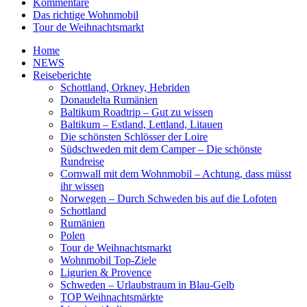
Kommentare
Das richtige Wohnmobil
Tour de Weihnachtsmarkt
Home
NEWS
Reiseberichte
Schottland, Orkney, Hebriden
Donaudelta Rumänien
Baltikum Roadtrip – Gut zu wissen
Baltikum – Estland, Lettland, Litauen
Die schönsten Schlösser der Loire
Südschweden mit dem Camper – Die schönste
Rundreise
Cornwall mit dem Wohnmobil – Achtung, dass müsst
ihr wissen
Norwegen – Durch Schweden bis auf die Lofoten
Schottland
Rumänien
Polen
Tour de Weihnachtsmarkt
Wohnmobil Top-Ziele
Ligurien & Provence
Schweden – Urlaubstraum in Blau-Gelb
TOP Weihnachtsmärkte