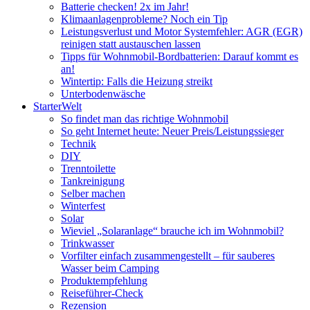
Batterie checken! 2x im Jahr!
Klimaanlagenprobleme? Noch ein Tip
Leistungsverlust und Motor Systemfehler: AGR (EGR)
reinigen statt austauschen lassen
Tipps für Wohnmobil-Bordbatterien: Darauf kommt es
an!
Wintertip: Falls die Heizung streikt
Unterbodenwäsche
StarterWelt
So findet man das richtige Wohnmobil
So geht Internet heute: Neuer Preis/Leistungssieger
Technik
DIY
Trenntoilette
Tankreinigung
Selber machen
Winterfest
Solar
Wieviel „Solaranlage“ brauche ich im Wohnmobil?
Trinkwasser
Vorfilter einfach zusammengestellt – für sauberes
Wasser beim Camping
Produktempfehlung
Reiseführer-Check
Rezension