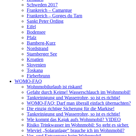
Schweden 2017
Frankreich – Camargue
Frankreich – Gorges du Tarn
Sankt Peter Ording
Eifel
Bodensee
Pfalz
Bamberg-Kurz
Nordstrand
Starnberger See
Kroatien
Slovenien
Toskana
Fieberbrunn
WOMO-FAQ
Wohnmobilurlaub ist riskant!
Gefahr durch Keime! Wasserschlauch im Wohnmobil!
Tankreinigung und Wasserrohre, so ist es richtig!
WOMO-FAQ: Darf man überall einfach übernachten?
Die einzig richtige Sicherung für die Markise!
Tankreinigung und Wasserrohre, so ist es richtig!
Wie kommt das Kajak aufs Wohnmobil? VIDEO
Risiko Trinkwasser im Wohnmobil: So geht es sicher.
Wieviel „Solaranlage“ brauche ich im Wohnmobil?
Ver- und Entsorgung beim Wohnmobil –