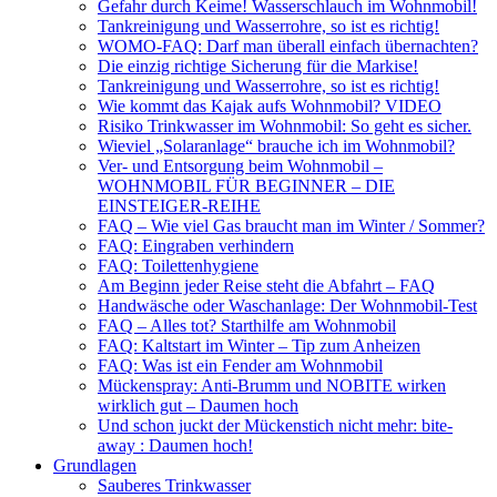
Gefahr durch Keime! Wasserschlauch im Wohnmobil!
Tankreinigung und Wasserrohre, so ist es richtig!
WOMO-FAQ: Darf man überall einfach übernachten?
Die einzig richtige Sicherung für die Markise!
Tankreinigung und Wasserrohre, so ist es richtig!
Wie kommt das Kajak aufs Wohnmobil? VIDEO
Risiko Trinkwasser im Wohnmobil: So geht es sicher.
Wieviel „Solaranlage“ brauche ich im Wohnmobil?
Ver- und Entsorgung beim Wohnmobil –
WOHNMOBIL FÜR BEGINNER – DIE
EINSTEIGER-REIHE
FAQ – Wie viel Gas braucht man im Winter / Sommer?
FAQ: Eingraben verhindern
FAQ: Toilettenhygiene
Am Beginn jeder Reise steht die Abfahrt – FAQ
Handwäsche oder Waschanlage: Der Wohnmobil-Test
FAQ – Alles tot? Starthilfe am Wohnmobil
FAQ: Kaltstart im Winter – Tip zum Anheizen
FAQ: Was ist ein Fender am Wohnmobil
Mückenspray: Anti-Brumm und NOBITE wirken
wirklich gut – Daumen hoch
Und schon juckt der Mückenstich nicht mehr: bite-
away : Daumen hoch!
Grundlagen
Sauberes Trinkwasser