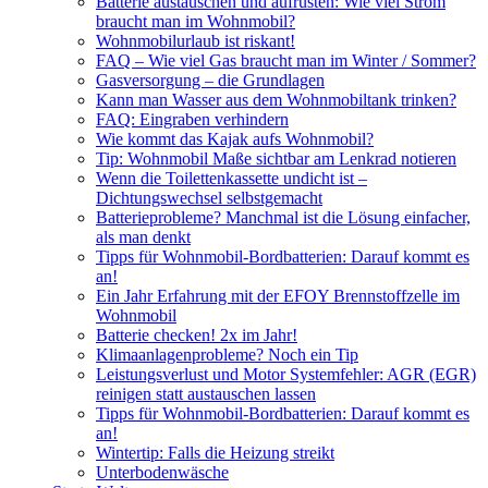
Batterie austauschen und aufrüsten: Wie viel Strom
braucht man im Wohnmobil?
Wohnmobilurlaub ist riskant!
FAQ – Wie viel Gas braucht man im Winter / Sommer?
Gasversorgung – die Grundlagen
Kann man Wasser aus dem Wohnmobiltank trinken?
FAQ: Eingraben verhindern
Wie kommt das Kajak aufs Wohnmobil?
Tip: Wohnmobil Maße sichtbar am Lenkrad notieren
Wenn die Toilettenkassette undicht ist –
Dichtungswechsel selbstgemacht
Batterieprobleme? Manchmal ist die Lösung einfacher,
als man denkt
Tipps für Wohnmobil-Bordbatterien: Darauf kommt es
an!
Ein Jahr Erfahrung mit der EFOY Brennstoffzelle im
Wohnmobil
Batterie checken! 2x im Jahr!
Klimaanlagenprobleme? Noch ein Tip
Leistungsverlust und Motor Systemfehler: AGR (EGR)
reinigen statt austauschen lassen
Tipps für Wohnmobil-Bordbatterien: Darauf kommt es
an!
Wintertip: Falls die Heizung streikt
Unterbodenwäsche