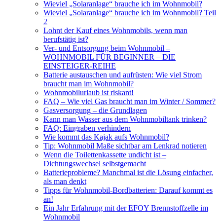
Wieviel „Solaranlage“ brauche ich im Wohnmobil?
Wieviel „Solaranlage“ brauche ich im Wohnmobil? Teil
2
Lohnt der Kauf eines Wohnmobils, wenn man
berufstätig ist?
Ver- und Entsorgung beim Wohnmobil –
WOHNMOBIL FÜR BEGINNER – DIE
EINSTEIGER-REIHE
Batterie austauschen und aufrüsten: Wie viel Strom
braucht man im Wohnmobil?
Wohnmobilurlaub ist riskant!
FAQ – Wie viel Gas braucht man im Winter / Sommer?
Gasversorgung – die Grundlagen
Kann man Wasser aus dem Wohnmobiltank trinken?
FAQ: Eingraben verhindern
Wie kommt das Kajak aufs Wohnmobil?
Tip: Wohnmobil Maße sichtbar am Lenkrad notieren
Wenn die Toilettenkassette undicht ist –
Dichtungswechsel selbstgemacht
Batterieprobleme? Manchmal ist die Lösung einfacher,
als man denkt
Tipps für Wohnmobil-Bordbatterien: Darauf kommt es
an!
Ein Jahr Erfahrung mit der EFOY Brennstoffzelle im
Wohnmobil