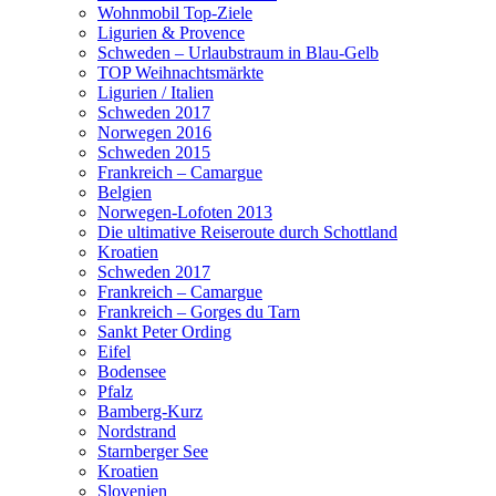
Wohnmobil Top-Ziele
Ligurien & Provence
Schweden – Urlaubstraum in Blau-Gelb
TOP Weihnachtsmärkte
Ligurien / Italien
Schweden 2017
Norwegen 2016
Schweden 2015
Frankreich – Camargue
Belgien
Norwegen-Lofoten 2013
Die ultimative Reiseroute durch Schottland
Kroatien
Schweden 2017
Frankreich – Camargue
Frankreich – Gorges du Tarn
Sankt Peter Ording
Eifel
Bodensee
Pfalz
Bamberg-Kurz
Nordstrand
Starnberger See
Kroatien
Slovenien