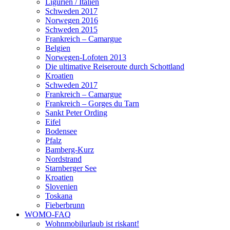
Ligurien / Italien
Schweden 2017
Norwegen 2016
Schweden 2015
Frankreich – Camargue
Belgien
Norwegen-Lofoten 2013
Die ultimative Reiseroute durch Schottland
Kroatien
Schweden 2017
Frankreich – Camargue
Frankreich – Gorges du Tarn
Sankt Peter Ording
Eifel
Bodensee
Pfalz
Bamberg-Kurz
Nordstrand
Starnberger See
Kroatien
Slovenien
Toskana
Fieberbrunn
WOMO-FAQ
Wohnmobilurlaub ist riskant!