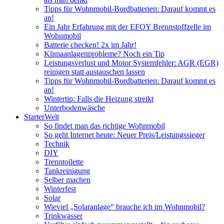
Tipps für Wohnmobil-Bordbatterien: Darauf kommt es
an!
Ein Jahr Erfahrung mit der EFOY Brennstoffzelle im
Wohnmobil
Batterie checken! 2x im Jahr!
Klimaanlagenprobleme? Noch ein Tip
Leistungsverlust und Motor Systemfehler: AGR (EGR)
reinigen statt austauschen lassen
Tipps für Wohnmobil-Bordbatterien: Darauf kommt es
an!
Wintertip: Falls die Heizung streikt
Unterbodenwäsche
StarterWelt
So findet man das richtige Wohnmobil
So geht Internet heute: Neuer Preis/Leistungssieger
Technik
DIY
Trenntoilette
Tankreinigung
Selber machen
Winterfest
Solar
Wieviel „Solaranlage“ brauche ich im Wohnmobil?
Trinkwasser