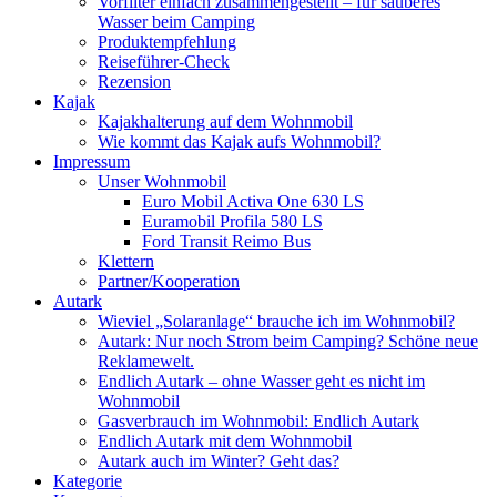
Vorfilter einfach zusammengestellt – für sauberes
Wasser beim Camping
Produktempfehlung
Reiseführer-Check
Rezension
Kajak
Kajakhalterung auf dem Wohnmobil
Wie kommt das Kajak aufs Wohnmobil?
Impressum
Unser Wohnmobil
Euro Mobil Activa One 630 LS
Euramobil Profila 580 LS
Ford Transit Reimo Bus
Klettern
Partner/Kooperation
Autark
Wieviel „Solaranlage“ brauche ich im Wohnmobil?
Autark: Nur noch Strom beim Camping? Schöne neue
Reklamewelt.
Endlich Autark – ohne Wasser geht es nicht im
Wohnmobil
Gasverbrauch im Wohnmobil: Endlich Autark
Endlich Autark mit dem Wohnmobil
Autark auch im Winter? Geht das?
Kategorie