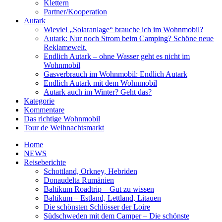
Klettern
Partner/Kooperation
Autark
Wieviel „Solaranlage“ brauche ich im Wohnmobil?
Autark: Nur noch Strom beim Camping? Schöne neue
Reklamewelt.
Endlich Autark – ohne Wasser geht es nicht im
Wohnmobil
Gasverbrauch im Wohnmobil: Endlich Autark
Endlich Autark mit dem Wohnmobil
Autark auch im Winter? Geht das?
Kategorie
Kommentare
Das richtige Wohnmobil
Tour de Weihnachtsmarkt
Home
NEWS
Reiseberichte
Schottland, Orkney, Hebriden
Donaudelta Rumänien
Baltikum Roadtrip – Gut zu wissen
Baltikum – Estland, Lettland, Litauen
Die schönsten Schlösser der Loire
Südschweden mit dem Camper – Die schönste