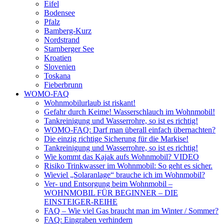
Eifel
Bodensee
Pfalz
Bamberg-Kurz
Nordstrand
Starnberger See
Kroatien
Slovenien
Toskana
Fieberbrunn
WOMO-FAQ
Wohnmobilurlaub ist riskant!
Gefahr durch Keime! Wasserschlauch im Wohnmobil!
Tankreinigung und Wasserrohre, so ist es richtig!
WOMO-FAQ: Darf man überall einfach übernachten?
Die einzig richtige Sicherung für die Markise!
Tankreinigung und Wasserrohre, so ist es richtig!
Wie kommt das Kajak aufs Wohnmobil? VIDEO
Risiko Trinkwasser im Wohnmobil: So geht es sicher.
Wieviel „Solaranlage“ brauche ich im Wohnmobil?
Ver- und Entsorgung beim Wohnmobil –
WOHNMOBIL FÜR BEGINNER – DIE
EINSTEIGER-REIHE
FAQ – Wie viel Gas braucht man im Winter / Sommer?
FAQ: Eingraben verhindern