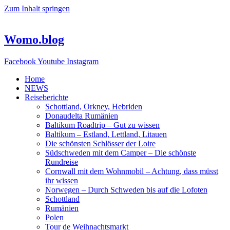
Zum Inhalt springen
Womo.blog
Facebook
Youtube
Instagram
Home
NEWS
Reiseberichte
Schottland, Orkney, Hebriden
Donaudelta Rumänien
Baltikum Roadtrip – Gut zu wissen
Baltikum – Estland, Lettland, Litauen
Die schönsten Schlösser der Loire
Südschweden mit dem Camper – Die schönste
Rundreise
Cornwall mit dem Wohnmobil – Achtung, dass müsst
ihr wissen
Norwegen – Durch Schweden bis auf die Lofoten
Schottland
Rumänien
Polen
Tour de Weihnachtsmarkt