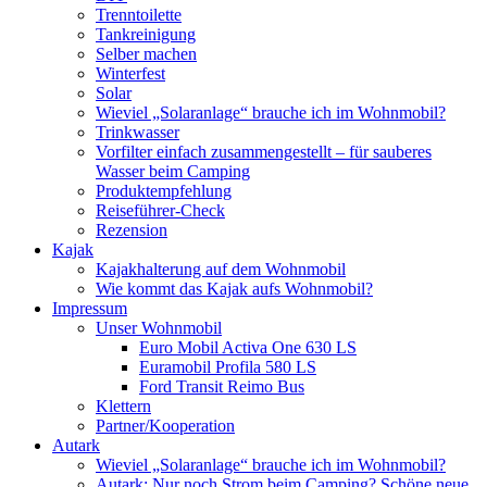
Trenntoilette
Tankreinigung
Selber machen
Winterfest
Solar
Wieviel „Solaranlage“ brauche ich im Wohnmobil?
Trinkwasser
Vorfilter einfach zusammengestellt – für sauberes
Wasser beim Camping
Produktempfehlung
Reiseführer-Check
Rezension
Kajak
Kajakhalterung auf dem Wohnmobil
Wie kommt das Kajak aufs Wohnmobil?
Impressum
Unser Wohnmobil
Euro Mobil Activa One 630 LS
Euramobil Profila 580 LS
Ford Transit Reimo Bus
Klettern
Partner/Kooperation
Autark
Wieviel „Solaranlage“ brauche ich im Wohnmobil?
Autark: Nur noch Strom beim Camping? Schöne neue