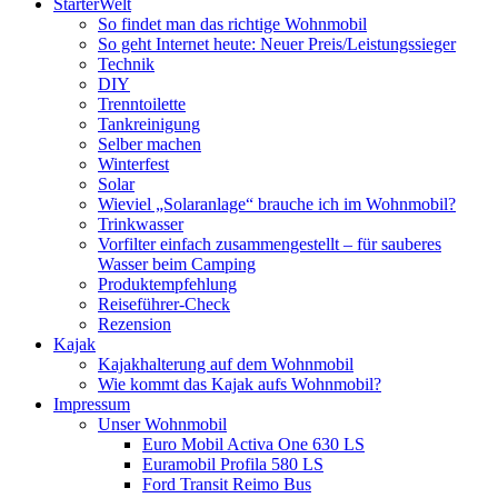
StarterWelt
So findet man das richtige Wohnmobil
So geht Internet heute: Neuer Preis/Leistungssieger
Technik
DIY
Trenntoilette
Tankreinigung
Selber machen
Winterfest
Solar
Wieviel „Solaranlage“ brauche ich im Wohnmobil?
Trinkwasser
Vorfilter einfach zusammengestellt – für sauberes
Wasser beim Camping
Produktempfehlung
Reiseführer-Check
Rezension
Kajak
Kajakhalterung auf dem Wohnmobil
Wie kommt das Kajak aufs Wohnmobil?
Impressum
Unser Wohnmobil
Euro Mobil Activa One 630 LS
Euramobil Profila 580 LS
Ford Transit Reimo Bus