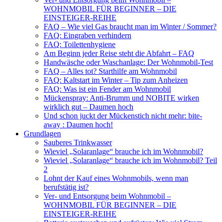
WOHNMOBIL FÜR BEGINNER – DIE
EINSTEIGER-REIHE
FAQ – Wie viel Gas braucht man im Winter / Sommer?
FAQ: Eingraben verhindern
FAQ: Toilettenhygiene
Am Beginn jeder Reise steht die Abfahrt – FAQ
Handwäsche oder Waschanlage: Der Wohnmobil-Test
FAQ – Alles tot? Starthilfe am Wohnmobil
FAQ: Kaltstart im Winter – Tip zum Anheizen
FAQ: Was ist ein Fender am Wohnmobil
Mückenspray: Anti-Brumm und NOBITE wirken
wirklich gut – Daumen hoch
Und schon juckt der Mückenstich nicht mehr: bite-
away : Daumen hoch!
Grundlagen
Sauberes Trinkwasser
Wieviel „Solaranlage“ brauche ich im Wohnmobil?
Wieviel „Solaranlage“ brauche ich im Wohnmobil? Teil
2
Lohnt der Kauf eines Wohnmobils, wenn man
berufstätig ist?
Ver- und Entsorgung beim Wohnmobil –
WOHNMOBIL FÜR BEGINNER – DIE
EINSTEIGER-REIHE