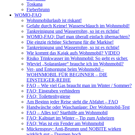
Toskana
Fieberbrunn
WOMO-FAQ
Wohnmobilurlaub ist riskant!
Gefahr durch Keime! Wasserschlauch im Wohnmobil!
Tankreinigung und Wasserrohre, so ist es richtig!
WOMO-FAQ: Darf man überall einfach übernachten?
Die einzig richtige Sicherung für die Markise!
Tankreinigung und Wasserrohre, so ist es richtig!
Wie kommt das Kajak aufs Wohnmobil? VIDEO
Risiko Trinkwasser im Wohnmobil: So geht es sicher.
Wieviel „Solaranlage“ brauche ich im Wohnmobil?
Ver- und Entsorgung beim Wohnmobil –
WOHNMOBIL FÜR BEGINNER – DIE
EINSTEIGER-REIHE
FAQ – Wie viel Gas braucht man im Winter / Sommer?
FAQ: Eingraben verhindern
FAQ: Toilettenhygiene
Am Beginn jeder Reise steht die Abfahrt – FAQ
Handwäsche oder Waschanlage: Der Wohnmobil-Test
FAQ – Alles tot? Starthilfe am Wohnmobil
FAQ: Kaltstart im Winter – Tip zum Anheizen
FAQ: Was ist ein Fender am Wohnmobil
Mückenspray: Anti-Brumm und NOBITE wirken
wirklich gut – Daumen hoch