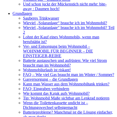
Und schon juckt der Mückenstich nicht mehr: bite-
away : Daumen hoch!
Grundlagen
Sauberes Trinkwasser
Wieviel „Solaranlage“ brauche ich im Wohnmobil?
Wieviel „Solaranlage“ brauche ich im Wohnmobil? Teil
2
Lohnt der Kauf eines Wohnmobils, wenn man
berufstätig ist?
Ver- und Entsorgung beim Wohnmobil –
WOHNMOBIL FÜR BEGINNER – DIE
EINSTEIGER-REIHE
Batterie austauschen und aufrüsten: Wie viel Strom
braucht man im Wohnmobil?
Wohnmobilurlaub ist riskant!
FAQ – Wie viel Gas braucht man im Winter / Sommer?
Gasversorgung – die Grundlagen
Kann man Wasser aus dem Wohnmobiltank trinken?
FAQ: Eingraben verhindern
Wie kommt das Kajak aufs Wohnmobil?
Tip: Wohnmobil Maße sichtbar am Lenkrad notieren
Wenn die Toilettenkassette undicht ist –
Dichtungswechsel selbstgemacht
Batterieprobleme? Manchmal ist die Lösung einfacher,
als man denkt