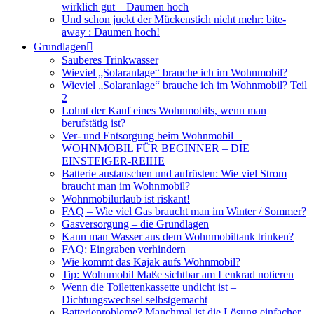
wirklich gut – Daumen hoch
Und schon juckt der Mückenstich nicht mehr: bite-
away : Daumen hoch!
Grundlagen
Sauberes Trinkwasser
Wieviel „Solaranlage“ brauche ich im Wohnmobil?
Wieviel „Solaranlage“ brauche ich im Wohnmobil? Teil
2
Lohnt der Kauf eines Wohnmobils, wenn man
berufstätig ist?
Ver- und Entsorgung beim Wohnmobil –
WOHNMOBIL FÜR BEGINNER – DIE
EINSTEIGER-REIHE
Batterie austauschen und aufrüsten: Wie viel Strom
braucht man im Wohnmobil?
Wohnmobilurlaub ist riskant!
FAQ – Wie viel Gas braucht man im Winter / Sommer?
Gasversorgung – die Grundlagen
Kann man Wasser aus dem Wohnmobiltank trinken?
FAQ: Eingraben verhindern
Wie kommt das Kajak aufs Wohnmobil?
Tip: Wohnmobil Maße sichtbar am Lenkrad notieren
Wenn die Toilettenkassette undicht ist –
Dichtungswechsel selbstgemacht
Batterieprobleme? Manchmal ist die Lösung einfacher,