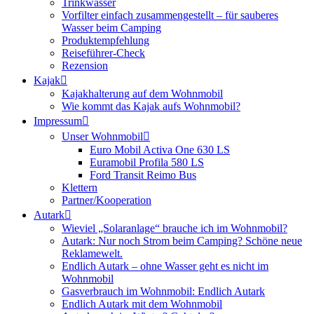
Trinkwasser
Vorfilter einfach zusammengestellt – für sauberes
Wasser beim Camping
Produktempfehlung
Reiseführer-Check
Rezension
Kajak
Kajakhalterung auf dem Wohnmobil
Wie kommt das Kajak aufs Wohnmobil?
Impressum
Unser Wohnmobil
Euro Mobil Activa One 630 LS
Euramobil Profila 580 LS
Ford Transit Reimo Bus
Klettern
Partner/Kooperation
Autark
Wieviel „Solaranlage“ brauche ich im Wohnmobil?
Autark: Nur noch Strom beim Camping? Schöne neue
Reklamewelt.
Endlich Autark – ohne Wasser geht es nicht im
Wohnmobil
Gasverbrauch im Wohnmobil: Endlich Autark
Endlich Autark mit dem Wohnmobil