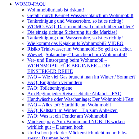
WOMO-FAQ
Wohnmobilurlaub ist riskant!
Gefahr durch Keime! Wasserschlauch im Wohnmobil!
Tankreinigung und Wasserrohre, so ist es richtig!
WOMO-FAQ: Darf man überall einfach übernachten?
Die einzig richtige Sicherung für die Markise!
Tankreinigung und Wasserrohre, so ist es richtig!
Wie kommt das Kajak aufs Wohnmobil? VIDEO
Risiko Trinkwasser im Wohnmobil: So geht es sicher.
Wieviel „Solaranlage“ brauche ich im Wohnmobil?
Ver- und Entsorgung beim Wohnmobil –
WOHNMOBIL FÜR BEGINNER – DIE
EINSTEIGER-REIHE
FAQ – Wie viel Gas braucht man im Winter / Sommer?
FAQ: Eingraben verhindern
FAQ: Toilettenhygiene
Am Beginn jeder Reise steht die Abfahrt – FAQ
Handwäsche oder Waschanlage: Der Wohnmobil-Test
FAQ – Alles tot? Starthilfe am Wohnmobil
FAQ: Kaltstart im Winter – Tip zum Anheizen
FAQ: Was ist ein Fender am Wohnmobil
Mückenspray: Anti-Brumm und NOBITE wirken
wirklich gut – Daumen hoch
Und schon juckt der Mückenstich nicht mehr: bite-
away : Daumen hoch!