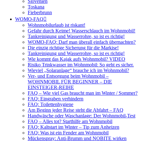
Slovenien
Toskana
Fieberbrunn
WOMO-FAQ
Wohnmobilurlaub ist riskant!
Gefahr durch Keime! Wasserschlauch im Wohnmobil!
Tankreinigung und Wasserrohre, so ist es richtig!
WOMO-FAQ: Darf man überall einfach übernachten?
Die einzig richtige Sicherung für die Markise!
Tankreinigung und Wasserrohre, so ist es richtig!
Wie kommt das Kajak aufs Wohnmobil? VIDEO
Risiko Trinkwasser im Wohnmobil: So geht es sicher.
Wieviel „Solaranlage“ brauche ich im Wohnmobil?
Ver- und Entsorgung beim Wohnmobil –
WOHNMOBIL FÜR BEGINNER – DIE
EINSTEIGER-REIHE
FAQ – Wie viel Gas braucht man im Winter / Sommer?
FAQ: Eingraben verhindern
FAQ: Toilettenhygiene
Am Beginn jeder Reise steht die Abfahrt – FAQ
Handwäsche oder Waschanlage: Der Wohnmobil-Test
FAQ – Alles tot? Starthilfe am Wohnmobil
FAQ: Kaltstart im Winter – Tip zum Anheizen
FAQ: Was ist ein Fender am Wohnmobil
Mückenspray: Anti-Brumm und NOBITE wirken