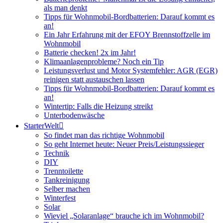
als man denkt
Tipps für Wohnmobil-Bordbatterien: Darauf kommt es
an!
Ein Jahr Erfahrung mit der EFOY Brennstoffzelle im
Wohnmobil
Batterie checken! 2x im Jahr!
Klimaanlagenprobleme? Noch ein Tip
Leistungsverlust und Motor Systemfehler: AGR (EGR)
reinigen statt austauschen lassen
Tipps für Wohnmobil-Bordbatterien: Darauf kommt es
an!
Wintertip: Falls die Heizung streikt
Unterbodenwäsche
StarterWelt
So findet man das richtige Wohnmobil
So geht Internet heute: Neuer Preis/Leistungssieger
Technik
DIY
Trenntoilette
Tankreinigung
Selber machen
Winterfest
Solar
Wieviel „Solaranlage“ brauche ich im Wohnmobil?