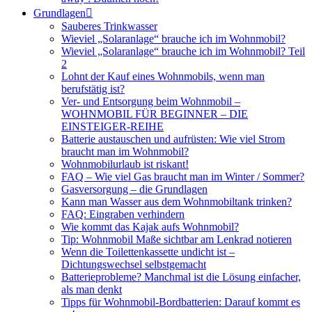
Grundlagen
Sauberes Trinkwasser
Wieviel „Solaranlage“ brauche ich im Wohnmobil?
Wieviel „Solaranlage“ brauche ich im Wohnmobil? Teil
2
Lohnt der Kauf eines Wohnmobils, wenn man
berufstätig ist?
Ver- und Entsorgung beim Wohnmobil –
WOHNMOBIL FÜR BEGINNER – DIE
EINSTEIGER-REIHE
Batterie austauschen und aufrüsten: Wie viel Strom
braucht man im Wohnmobil?
Wohnmobilurlaub ist riskant!
FAQ – Wie viel Gas braucht man im Winter / Sommer?
Gasversorgung – die Grundlagen
Kann man Wasser aus dem Wohnmobiltank trinken?
FAQ: Eingraben verhindern
Wie kommt das Kajak aufs Wohnmobil?
Tip: Wohnmobil Maße sichtbar am Lenkrad notieren
Wenn die Toilettenkassette undicht ist –
Dichtungswechsel selbstgemacht
Batterieprobleme? Manchmal ist die Lösung einfacher,
als man denkt
Tipps für Wohnmobil-Bordbatterien: Darauf kommt es