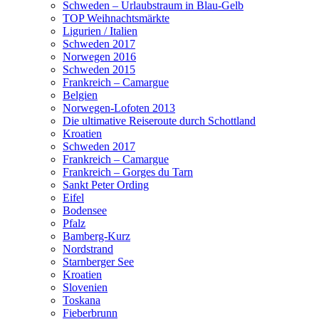
Schweden – Urlaubstraum in Blau-Gelb
TOP Weihnachtsmärkte
Ligurien / Italien
Schweden 2017
Norwegen 2016
Schweden 2015
Frankreich – Camargue
Belgien
Norwegen-Lofoten 2013
Die ultimative Reiseroute durch Schottland
Kroatien
Schweden 2017
Frankreich – Camargue
Frankreich – Gorges du Tarn
Sankt Peter Ording
Eifel
Bodensee
Pfalz
Bamberg-Kurz
Nordstrand
Starnberger See
Kroatien
Slovenien
Toskana
Fieberbrunn