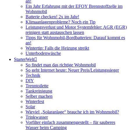
an!
Ein Jahr Erfahrung mit der EFOY Brennstoffzelle im
Wohnmobil
Batterie checken! 2x im Jahr!
Klimaanlagenprobleme? Noch ein Tip
Leistungsverlust und Motor Systemfehler: AGR (EGR)
reinigen statt austauschen lassen
Tipps für Wohnmobil-Bordbatterien: Darauf kommt es
an!
Wintertip: Falls die Heizung streikt
Unterbodenwäsche
StarterWelt
So findet man das richtige Wohnmobil
So geht Internet heute: Neuer Preis/Leistungssieger
Technik
DIY
Trenntoilette
Tankreinigung
Selber machen
Winterfest
Solar
Wieviel „Solaranlage“ brauche ich im Wohnmobil?
Trinkwasser
Vorfilter einfach zusammengestellt – für sauberes
Wasser beim Camping