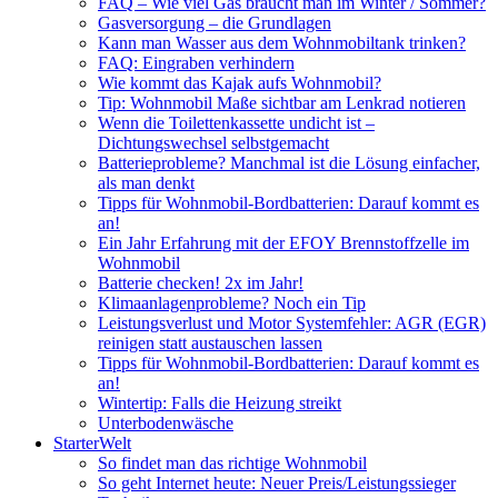
FAQ – Wie viel Gas braucht man im Winter / Sommer?
Gasversorgung – die Grundlagen
Kann man Wasser aus dem Wohnmobiltank trinken?
FAQ: Eingraben verhindern
Wie kommt das Kajak aufs Wohnmobil?
Tip: Wohnmobil Maße sichtbar am Lenkrad notieren
Wenn die Toilettenkassette undicht ist –
Dichtungswechsel selbstgemacht
Batterieprobleme? Manchmal ist die Lösung einfacher,
als man denkt
Tipps für Wohnmobil-Bordbatterien: Darauf kommt es
an!
Ein Jahr Erfahrung mit der EFOY Brennstoffzelle im
Wohnmobil
Batterie checken! 2x im Jahr!
Klimaanlagenprobleme? Noch ein Tip
Leistungsverlust und Motor Systemfehler: AGR (EGR)
reinigen statt austauschen lassen
Tipps für Wohnmobil-Bordbatterien: Darauf kommt es
an!
Wintertip: Falls die Heizung streikt
Unterbodenwäsche
StarterWelt
So findet man das richtige Wohnmobil
So geht Internet heute: Neuer Preis/Leistungssieger