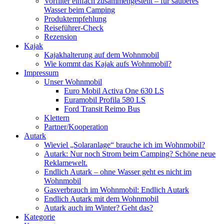
Vorfilter einfach zusammengestellt – für sauberes
Wasser beim Camping
Produktempfehlung
Reiseführer-Check
Rezension
Kajak
Kajakhalterung auf dem Wohnmobil
Wie kommt das Kajak aufs Wohnmobil?
Impressum
Unser Wohnmobil
Euro Mobil Activa One 630 LS
Euramobil Profila 580 LS
Ford Transit Reimo Bus
Klettern
Partner/Kooperation
Autark
Wieviel „Solaranlage“ brauche ich im Wohnmobil?
Autark: Nur noch Strom beim Camping? Schöne neue
Reklamewelt.
Endlich Autark – ohne Wasser geht es nicht im
Wohnmobil
Gasverbrauch im Wohnmobil: Endlich Autark
Endlich Autark mit dem Wohnmobil
Autark auch im Winter? Geht das?
Kategorie