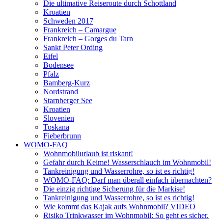
Die ultimative Reiseroute durch Schottland
Kroatien
Schweden 2017
Frankreich – Camargue
Frankreich – Gorges du Tarn
Sankt Peter Ording
Eifel
Bodensee
Pfalz
Bamberg-Kurz
Nordstrand
Starnberger See
Kroatien
Slovenien
Toskana
Fieberbrunn
WOMO-FAQ
Wohnmobilurlaub ist riskant!
Gefahr durch Keime! Wasserschlauch im Wohnmobil!
Tankreinigung und Wasserrohre, so ist es richtig!
WOMO-FAQ: Darf man überall einfach übernachten?
Die einzig richtige Sicherung für die Markise!
Tankreinigung und Wasserrohre, so ist es richtig!
Wie kommt das Kajak aufs Wohnmobil? VIDEO
Risiko Trinkwasser im Wohnmobil: So geht es sicher.