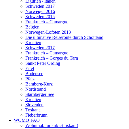
Ligurien / Italien
Schweden 2017
Norwegen 2016
Schweden 2015
Frankreich – Camargue
Belgien
Norwegen-Lofoten 2013
Die ultimative Reiseroute durch Schottland
Kroatien
Schweden 2017
Frankreich – Camargue
Frankreich – Gorges du Tarn
Sankt Peter Ording
Eifel
Bodensee
Pfalz
Bamberg-Kurz
Nordstrand
Starnberger See
Kroatien
Slovenien
Toskana
Fieberbrunn
WOMO-FAQ
Wohnmobilurlaub ist riskant!