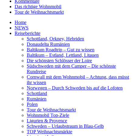
Kommentare
Das richtige Wohnmobil
Tour de Weihnachtsmarkt
Home
NEWS
Reiseberichte
Schottland, Orkney, Hebriden
Donaudelta Rumänien
Baltikum Roadtrip – Gut zu wissen
Baltikum – Estland, Lettland, Litauen
Die schönsten Schlösser der Loire
Südschweden mit dem Camper – Die schönste
Rundreise
Cornwall mit dem Wohnmobil – Achtung, dass müsst
ihr wissen
Norwegen – Durch Schweden bis auf die Lofoten
Schottland
Rumänien
Polen
Tour de Weihnachtsmarkt
Wohnmobil Top-Ziele
Ligurien & Provence
Schweden – Urlaubstraum in Blau-Gelb
TOP Weihnachtsmärkte