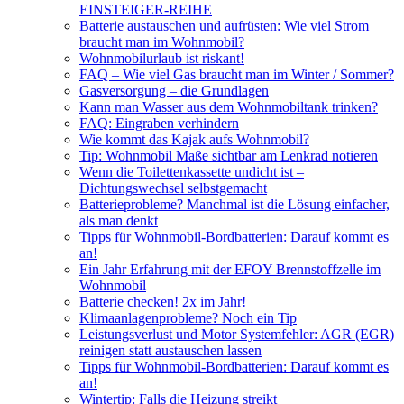
EINSTEIGER-REIHE
Batterie austauschen und aufrüsten: Wie viel Strom
braucht man im Wohnmobil?
Wohnmobilurlaub ist riskant!
FAQ – Wie viel Gas braucht man im Winter / Sommer?
Gasversorgung – die Grundlagen
Kann man Wasser aus dem Wohnmobiltank trinken?
FAQ: Eingraben verhindern
Wie kommt das Kajak aufs Wohnmobil?
Tip: Wohnmobil Maße sichtbar am Lenkrad notieren
Wenn die Toilettenkassette undicht ist –
Dichtungswechsel selbstgemacht
Batterieprobleme? Manchmal ist die Lösung einfacher,
als man denkt
Tipps für Wohnmobil-Bordbatterien: Darauf kommt es
an!
Ein Jahr Erfahrung mit der EFOY Brennstoffzelle im
Wohnmobil
Batterie checken! 2x im Jahr!
Klimaanlagenprobleme? Noch ein Tip
Leistungsverlust und Motor Systemfehler: AGR (EGR)
reinigen statt austauschen lassen
Tipps für Wohnmobil-Bordbatterien: Darauf kommt es
an!
Wintertip: Falls die Heizung streikt