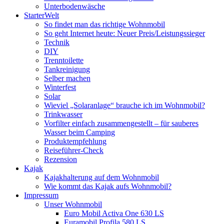
Unterbodenwäsche
StarterWelt
So findet man das richtige Wohnmobil
So geht Internet heute: Neuer Preis/Leistungssieger
Technik
DIY
Trenntoilette
Tankreinigung
Selber machen
Winterfest
Solar
Wieviel „Solaranlage“ brauche ich im Wohnmobil?
Trinkwasser
Vorfilter einfach zusammengestellt – für sauberes
Wasser beim Camping
Produktempfehlung
Reiseführer-Check
Rezension
Kajak
Kajakhalterung auf dem Wohnmobil
Wie kommt das Kajak aufs Wohnmobil?
Impressum
Unser Wohnmobil
Euro Mobil Activa One 630 LS
Euramobil Profila 580 LS