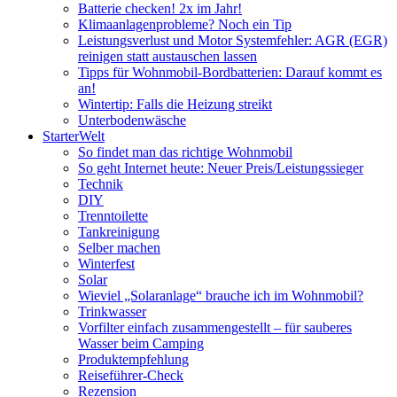
Batterie checken! 2x im Jahr!
Klimaanlagenprobleme? Noch ein Tip
Leistungsverlust und Motor Systemfehler: AGR (EGR)
reinigen statt austauschen lassen
Tipps für Wohnmobil-Bordbatterien: Darauf kommt es
an!
Wintertip: Falls die Heizung streikt
Unterbodenwäsche
StarterWelt
So findet man das richtige Wohnmobil
So geht Internet heute: Neuer Preis/Leistungssieger
Technik
DIY
Trenntoilette
Tankreinigung
Selber machen
Winterfest
Solar
Wieviel „Solaranlage“ brauche ich im Wohnmobil?
Trinkwasser
Vorfilter einfach zusammengestellt – für sauberes
Wasser beim Camping
Produktempfehlung
Reiseführer-Check
Rezension