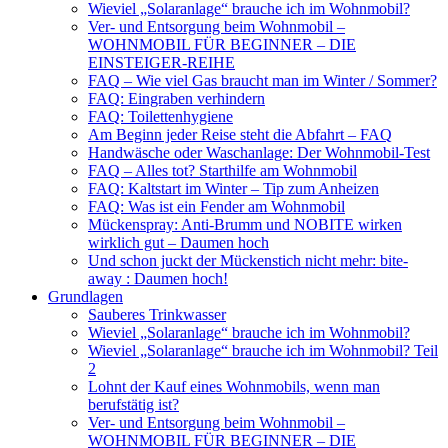
Wieviel „Solaranlage“ brauche ich im Wohnmobil?
Ver- und Entsorgung beim Wohnmobil –
WOHNMOBIL FÜR BEGINNER – DIE
EINSTEIGER-REIHE
FAQ – Wie viel Gas braucht man im Winter / Sommer?
FAQ: Eingraben verhindern
FAQ: Toilettenhygiene
Am Beginn jeder Reise steht die Abfahrt – FAQ
Handwäsche oder Waschanlage: Der Wohnmobil-Test
FAQ – Alles tot? Starthilfe am Wohnmobil
FAQ: Kaltstart im Winter – Tip zum Anheizen
FAQ: Was ist ein Fender am Wohnmobil
Mückenspray: Anti-Brumm und NOBITE wirken
wirklich gut – Daumen hoch
Und schon juckt der Mückenstich nicht mehr: bite-
away : Daumen hoch!
Grundlagen
Sauberes Trinkwasser
Wieviel „Solaranlage“ brauche ich im Wohnmobil?
Wieviel „Solaranlage“ brauche ich im Wohnmobil? Teil
2
Lohnt der Kauf eines Wohnmobils, wenn man
berufstätig ist?
Ver- und Entsorgung beim Wohnmobil –
WOHNMOBIL FÜR BEGINNER – DIE