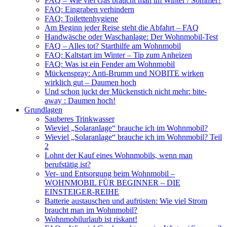
FAQ – Wie viel Gas braucht man im Winter / Sommer?
FAQ: Eingraben verhindern
FAQ: Toilettenhygiene
Am Beginn jeder Reise steht die Abfahrt – FAQ
Handwäsche oder Waschanlage: Der Wohnmobil-Test
FAQ – Alles tot? Starthilfe am Wohnmobil
FAQ: Kaltstart im Winter – Tip zum Anheizen
FAQ: Was ist ein Fender am Wohnmobil
Mückenspray: Anti-Brumm und NOBITE wirken
wirklich gut – Daumen hoch
Und schon juckt der Mückenstich nicht mehr: bite-
away : Daumen hoch!
Grundlagen
Sauberes Trinkwasser
Wieviel „Solaranlage“ brauche ich im Wohnmobil?
Wieviel „Solaranlage“ brauche ich im Wohnmobil? Teil
2
Lohnt der Kauf eines Wohnmobils, wenn man
berufstätig ist?
Ver- und Entsorgung beim Wohnmobil –
WOHNMOBIL FÜR BEGINNER – DIE
EINSTEIGER-REIHE
Batterie austauschen und aufrüsten: Wie viel Strom
braucht man im Wohnmobil?
Wohnmobilurlaub ist riskant!