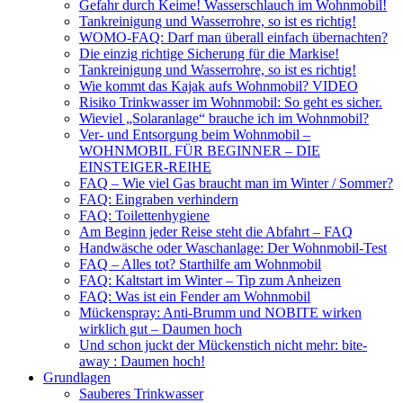
Gefahr durch Keime! Wasserschlauch im Wohnmobil!
Tankreinigung und Wasserrohre, so ist es richtig!
WOMO-FAQ: Darf man überall einfach übernachten?
Die einzig richtige Sicherung für die Markise!
Tankreinigung und Wasserrohre, so ist es richtig!
Wie kommt das Kajak aufs Wohnmobil? VIDEO
Risiko Trinkwasser im Wohnmobil: So geht es sicher.
Wieviel „Solaranlage“ brauche ich im Wohnmobil?
Ver- und Entsorgung beim Wohnmobil –
WOHNMOBIL FÜR BEGINNER – DIE
EINSTEIGER-REIHE
FAQ – Wie viel Gas braucht man im Winter / Sommer?
FAQ: Eingraben verhindern
FAQ: Toilettenhygiene
Am Beginn jeder Reise steht die Abfahrt – FAQ
Handwäsche oder Waschanlage: Der Wohnmobil-Test
FAQ – Alles tot? Starthilfe am Wohnmobil
FAQ: Kaltstart im Winter – Tip zum Anheizen
FAQ: Was ist ein Fender am Wohnmobil
Mückenspray: Anti-Brumm und NOBITE wirken
wirklich gut – Daumen hoch
Und schon juckt der Mückenstich nicht mehr: bite-
away : Daumen hoch!
Grundlagen
Sauberes Trinkwasser