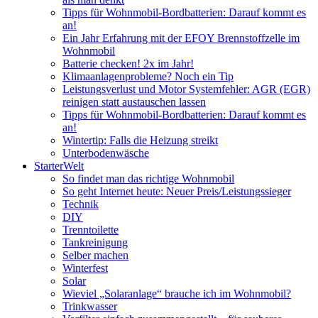
Tipps für Wohnmobil-Bordbatterien: Darauf kommt es
an!
Ein Jahr Erfahrung mit der EFOY Brennstoffzelle im
Wohnmobil
Batterie checken! 2x im Jahr!
Klimaanlagenprobleme? Noch ein Tip
Leistungsverlust und Motor Systemfehler: AGR (EGR)
reinigen statt austauschen lassen
Tipps für Wohnmobil-Bordbatterien: Darauf kommt es
an!
Wintertip: Falls die Heizung streikt
Unterbodenwäsche
StarterWelt
So findet man das richtige Wohnmobil
So geht Internet heute: Neuer Preis/Leistungssieger
Technik
DIY
Trenntoilette
Tankreinigung
Selber machen
Winterfest
Solar
Wieviel „Solaranlage“ brauche ich im Wohnmobil?
Trinkwasser