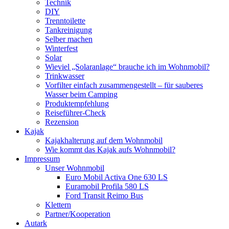
Technik
DIY
Trenntoilette
Tankreinigung
Selber machen
Winterfest
Solar
Wieviel „Solaranlage“ brauche ich im Wohnmobil?
Trinkwasser
Vorfilter einfach zusammengestellt – für sauberes
Wasser beim Camping
Produktempfehlung
Reiseführer-Check
Rezension
Kajak
Kajakhalterung auf dem Wohnmobil
Wie kommt das Kajak aufs Wohnmobil?
Impressum
Unser Wohnmobil
Euro Mobil Activa One 630 LS
Euramobil Profila 580 LS
Ford Transit Reimo Bus
Klettern
Partner/Kooperation
Autark