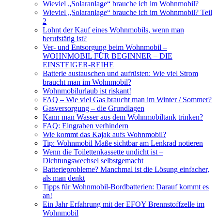
Wieviel „Solaranlage“ brauche ich im Wohnmobil?
Wieviel „Solaranlage“ brauche ich im Wohnmobil? Teil
2
Lohnt der Kauf eines Wohnmobils, wenn man
berufstätig ist?
Ver- und Entsorgung beim Wohnmobil –
WOHNMOBIL FÜR BEGINNER – DIE
EINSTEIGER-REIHE
Batterie austauschen und aufrüsten: Wie viel Strom
braucht man im Wohnmobil?
Wohnmobilurlaub ist riskant!
FAQ – Wie viel Gas braucht man im Winter / Sommer?
Gasversorgung – die Grundlagen
Kann man Wasser aus dem Wohnmobiltank trinken?
FAQ: Eingraben verhindern
Wie kommt das Kajak aufs Wohnmobil?
Tip: Wohnmobil Maße sichtbar am Lenkrad notieren
Wenn die Toilettenkassette undicht ist –
Dichtungswechsel selbstgemacht
Batterieprobleme? Manchmal ist die Lösung einfacher,
als man denkt
Tipps für Wohnmobil-Bordbatterien: Darauf kommt es
an!
Ein Jahr Erfahrung mit der EFOY Brennstoffzelle im
Wohnmobil