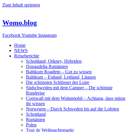
Zum Inhalt springen
Womo.blog
Facebook
Youtube
Instagram
Home
NEWS
Reiseberichte
Schottland, Orkney, Hebriden
Donaudelta Rumänien
Baltikum Roadtrip – Gut zu wissen
Baltikum – Estland, Lettland, Litauen
Die schönsten Schlösser der Loire
Südschweden mit dem Camper – Die schönste
Rundreise
Cornwall mit dem Wohnmobil – Achtung, dass müsst
ihr wissen
Norwegen – Durch Schweden bis auf die Lofoten
Schottland
Rumänien
Polen
Tour de Weihnachtsmarkt