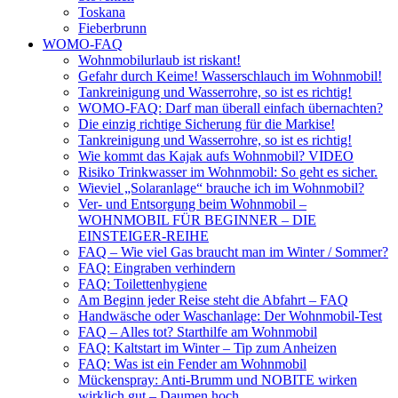
Toskana
Fieberbrunn
WOMO-FAQ
Wohnmobilurlaub ist riskant!
Gefahr durch Keime! Wasserschlauch im Wohnmobil!
Tankreinigung und Wasserrohre, so ist es richtig!
WOMO-FAQ: Darf man überall einfach übernachten?
Die einzig richtige Sicherung für die Markise!
Tankreinigung und Wasserrohre, so ist es richtig!
Wie kommt das Kajak aufs Wohnmobil? VIDEO
Risiko Trinkwasser im Wohnmobil: So geht es sicher.
Wieviel „Solaranlage“ brauche ich im Wohnmobil?
Ver- und Entsorgung beim Wohnmobil –
WOHNMOBIL FÜR BEGINNER – DIE
EINSTEIGER-REIHE
FAQ – Wie viel Gas braucht man im Winter / Sommer?
FAQ: Eingraben verhindern
FAQ: Toilettenhygiene
Am Beginn jeder Reise steht die Abfahrt – FAQ
Handwäsche oder Waschanlage: Der Wohnmobil-Test
FAQ – Alles tot? Starthilfe am Wohnmobil
FAQ: Kaltstart im Winter – Tip zum Anheizen
FAQ: Was ist ein Fender am Wohnmobil
Mückenspray: Anti-Brumm und NOBITE wirken
wirklich gut – Daumen hoch