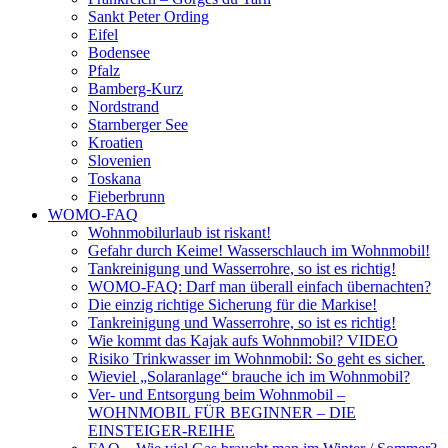
Sankt Peter Ording
Eifel
Bodensee
Pfalz
Bamberg-Kurz
Nordstrand
Starnberger See
Kroatien
Slovenien
Toskana
Fieberbrunn
WOMO-FAQ
Wohnmobilurlaub ist riskant!
Gefahr durch Keime! Wasserschlauch im Wohnmobil!
Tankreinigung und Wasserrohre, so ist es richtig!
WOMO-FAQ: Darf man überall einfach übernachten?
Die einzig richtige Sicherung für die Markise!
Tankreinigung und Wasserrohre, so ist es richtig!
Wie kommt das Kajak aufs Wohnmobil? VIDEO
Risiko Trinkwasser im Wohnmobil: So geht es sicher.
Wieviel „Solaranlage“ brauche ich im Wohnmobil?
Ver- und Entsorgung beim Wohnmobil –
WOHNMOBIL FÜR BEGINNER – DIE
EINSTEIGER-REIHE