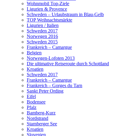
Wohnmobil Top-Ziele
Ligurien & Provence
Schweden – Urlaubstraum in Blau-Gelb
TOP Weihnachtsmärkte
Ligurien / Italien
Schweden 2017
Norwegen 2016
Schweden 2015
Frankreich – Camargue
Belgien
Norwegen-Lofoten 2013
Die ultimative Reiseroute durch Schottland
Kroatien
Schweden 2017
Frankreich – Camargue
Frankreich – Gorges du Tarn
Sankt Peter Ording
Eifel
Bodensee
Pfalz
Bamberg-Kurz
Nordstrand
Starnberger See
Kroatien
Slovenien