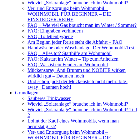
Wieviel „Solaranlage“ brauche ich im Wohnmobil?
Ver- und Entsorgung beim Wohnmobil –
WOHNMOBIL FÜR BEGINNER – DIE
EINSTEIGER-REIHE
FAQ – Wie viel Gas braucht man im Winter / Sommer?
FAQ: Eingraben verhindern
FAQ: Toilettenhygiene
Am Beginn jeder Reise steht die Abfahrt – FAQ
Handwäsche oder Waschanlage: Der Wohnmobil-Test
FAQ – Alles tot? Starthilfe am Wohnmobil
FAQ: Kaltstart im Winter – Tip zum Anheizen
FAQ: Was ist ein Fender am Wohnmobil
Mückenspray: Anti-Brumm und NOBITE wirken
wirklich gut – Daumen hoch
Und schon juckt der Mückenstich nicht mehr: bite-
away : Daumen hoch!
Grundlagen
Sauberes Trinkwasser
Wieviel „Solaranlage“ brauche ich im Wohnmobil?
Wieviel „Solaranlage“ brauche ich im Wohnmobil? Teil
2
Lohnt der Kauf eines Wohnmobils, wenn man
berufstätig ist?
Ver- und Entsorgung beim Wohnmobil –
WOHNMOBIL FÜR BEGINNER – DIE