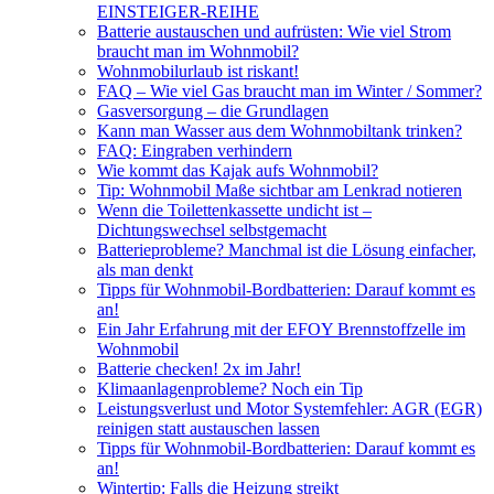
EINSTEIGER-REIHE
Batterie austauschen und aufrüsten: Wie viel Strom
braucht man im Wohnmobil?
Wohnmobilurlaub ist riskant!
FAQ – Wie viel Gas braucht man im Winter / Sommer?
Gasversorgung – die Grundlagen
Kann man Wasser aus dem Wohnmobiltank trinken?
FAQ: Eingraben verhindern
Wie kommt das Kajak aufs Wohnmobil?
Tip: Wohnmobil Maße sichtbar am Lenkrad notieren
Wenn die Toilettenkassette undicht ist –
Dichtungswechsel selbstgemacht
Batterieprobleme? Manchmal ist die Lösung einfacher,
als man denkt
Tipps für Wohnmobil-Bordbatterien: Darauf kommt es
an!
Ein Jahr Erfahrung mit der EFOY Brennstoffzelle im
Wohnmobil
Batterie checken! 2x im Jahr!
Klimaanlagenprobleme? Noch ein Tip
Leistungsverlust und Motor Systemfehler: AGR (EGR)
reinigen statt austauschen lassen
Tipps für Wohnmobil-Bordbatterien: Darauf kommt es
an!
Wintertip: Falls die Heizung streikt