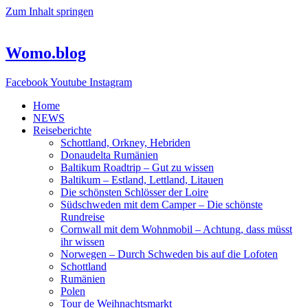
Zum Inhalt springen
Womo.blog
Facebook
Youtube
Instagram
Home
NEWS
Reiseberichte
Schottland, Orkney, Hebriden
Donaudelta Rumänien
Baltikum Roadtrip – Gut zu wissen
Baltikum – Estland, Lettland, Litauen
Die schönsten Schlösser der Loire
Südschweden mit dem Camper – Die schönste
Rundreise
Cornwall mit dem Wohnmobil – Achtung, dass müsst
ihr wissen
Norwegen – Durch Schweden bis auf die Lofoten
Schottland
Rumänien
Polen
Tour de Weihnachtsmarkt