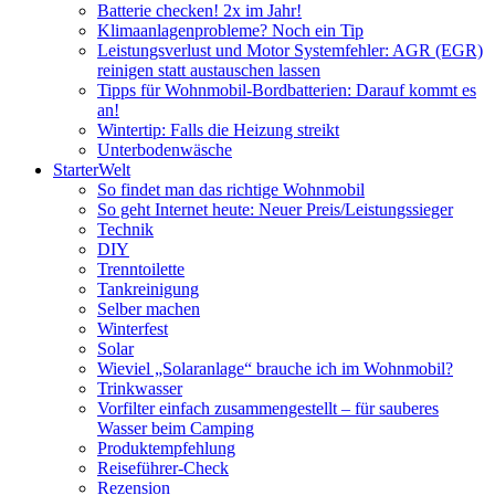
Batterie checken! 2x im Jahr!
Klimaanlagenprobleme? Noch ein Tip
Leistungsverlust und Motor Systemfehler: AGR (EGR)
reinigen statt austauschen lassen
Tipps für Wohnmobil-Bordbatterien: Darauf kommt es
an!
Wintertip: Falls die Heizung streikt
Unterbodenwäsche
StarterWelt
So findet man das richtige Wohnmobil
So geht Internet heute: Neuer Preis/Leistungssieger
Technik
DIY
Trenntoilette
Tankreinigung
Selber machen
Winterfest
Solar
Wieviel „Solaranlage“ brauche ich im Wohnmobil?
Trinkwasser
Vorfilter einfach zusammengestellt – für sauberes
Wasser beim Camping
Produktempfehlung
Reiseführer-Check
Rezension