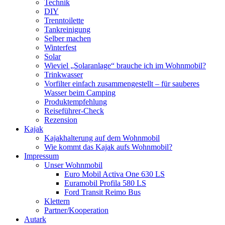
Technik
DIY
Trenntoilette
Tankreinigung
Selber machen
Winterfest
Solar
Wieviel „Solaranlage“ brauche ich im Wohnmobil?
Trinkwasser
Vorfilter einfach zusammengestellt – für sauberes
Wasser beim Camping
Produktempfehlung
Reiseführer-Check
Rezension
Kajak
Kajakhalterung auf dem Wohnmobil
Wie kommt das Kajak aufs Wohnmobil?
Impressum
Unser Wohnmobil
Euro Mobil Activa One 630 LS
Euramobil Profila 580 LS
Ford Transit Reimo Bus
Klettern
Partner/Kooperation
Autark