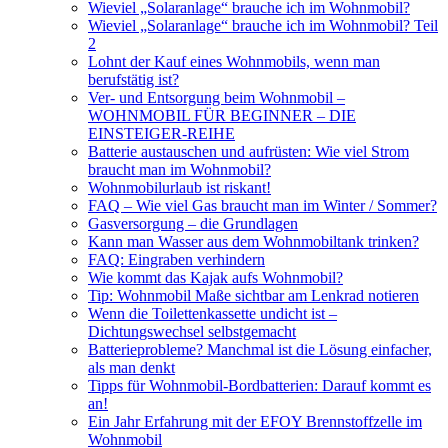
Wieviel „Solaranlage“ brauche ich im Wohnmobil?
Wieviel „Solaranlage“ brauche ich im Wohnmobil? Teil
2
Lohnt der Kauf eines Wohnmobils, wenn man
berufstätig ist?
Ver- und Entsorgung beim Wohnmobil –
WOHNMOBIL FÜR BEGINNER – DIE
EINSTEIGER-REIHE
Batterie austauschen und aufrüsten: Wie viel Strom
braucht man im Wohnmobil?
Wohnmobilurlaub ist riskant!
FAQ – Wie viel Gas braucht man im Winter / Sommer?
Gasversorgung – die Grundlagen
Kann man Wasser aus dem Wohnmobiltank trinken?
FAQ: Eingraben verhindern
Wie kommt das Kajak aufs Wohnmobil?
Tip: Wohnmobil Maße sichtbar am Lenkrad notieren
Wenn die Toilettenkassette undicht ist –
Dichtungswechsel selbstgemacht
Batterieprobleme? Manchmal ist die Lösung einfacher,
als man denkt
Tipps für Wohnmobil-Bordbatterien: Darauf kommt es
an!
Ein Jahr Erfahrung mit der EFOY Brennstoffzelle im
Wohnmobil