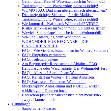
Gefahr durch Keime! Wasserschlauch im Wohnmobil!
Tankreinigung und Wasserrohre, so ist es richtig!
WOMO-FAQ: Darf man überall einfach übernachten?
Die einzig richtige Sicherung für die Markise!
Tankreinigung und Wasserrohre, so ist es richtig!
Wie kommt das Kajak aufs Wohnmobil? VIDEO
Risiko Trinkwasser im Wohnmobil: So geht es sicher.
Wieviel „Solaranlage“ brauche ich im Wohnmobil?
Ver- und Entsorgung beim Wohnmobil –
WOHNMOBIL FÜR BEGINNER – DIE
EINSTEIGER-REIHE
FAQ – Wie viel Gas braucht man im Winter / Sommer?
FAQ: Eingraben verhindern
FAQ: Toilettenhygiene
Am Beginn jeder Reise steht die Abfahrt – FAQ
Handwäsche oder Waschanlage: Der Wohnmobil-Test
FAQ – Alles tot? Starthilfe am Wohnmobil
FAQ: Kaltstart im Winter – Tip zum Anheizen
FAQ: Was ist ein Fender am Wohnmobil
Mückenspray: Anti-Brumm und NOBITE wirken
wirklich gut – Daumen hoch
Und schon juckt der Mückenstich nicht mehr: bite-
away : Daumen hoch!
Grundlagen
Sauberes Trinkwasser