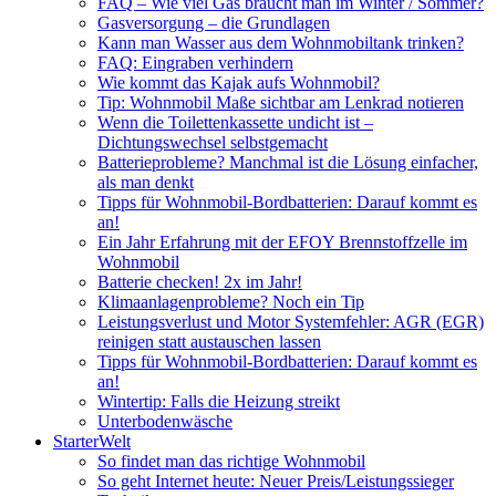
FAQ – Wie viel Gas braucht man im Winter / Sommer?
Gasversorgung – die Grundlagen
Kann man Wasser aus dem Wohnmobiltank trinken?
FAQ: Eingraben verhindern
Wie kommt das Kajak aufs Wohnmobil?
Tip: Wohnmobil Maße sichtbar am Lenkrad notieren
Wenn die Toilettenkassette undicht ist –
Dichtungswechsel selbstgemacht
Batterieprobleme? Manchmal ist die Lösung einfacher,
als man denkt
Tipps für Wohnmobil-Bordbatterien: Darauf kommt es
an!
Ein Jahr Erfahrung mit der EFOY Brennstoffzelle im
Wohnmobil
Batterie checken! 2x im Jahr!
Klimaanlagenprobleme? Noch ein Tip
Leistungsverlust und Motor Systemfehler: AGR (EGR)
reinigen statt austauschen lassen
Tipps für Wohnmobil-Bordbatterien: Darauf kommt es
an!
Wintertip: Falls die Heizung streikt
Unterbodenwäsche
StarterWelt
So findet man das richtige Wohnmobil
So geht Internet heute: Neuer Preis/Leistungssieger