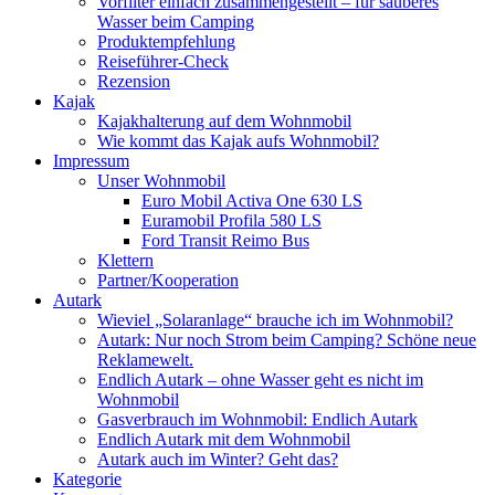
Vorfilter einfach zusammengestellt – für sauberes
Wasser beim Camping
Produktempfehlung
Reiseführer-Check
Rezension
Kajak
Kajakhalterung auf dem Wohnmobil
Wie kommt das Kajak aufs Wohnmobil?
Impressum
Unser Wohnmobil
Euro Mobil Activa One 630 LS
Euramobil Profila 580 LS
Ford Transit Reimo Bus
Klettern
Partner/Kooperation
Autark
Wieviel „Solaranlage“ brauche ich im Wohnmobil?
Autark: Nur noch Strom beim Camping? Schöne neue
Reklamewelt.
Endlich Autark – ohne Wasser geht es nicht im
Wohnmobil
Gasverbrauch im Wohnmobil: Endlich Autark
Endlich Autark mit dem Wohnmobil
Autark auch im Winter? Geht das?
Kategorie