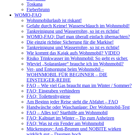
Toskana
Fieberbrunn
WOMO-FAQ
Wohnmobilurlaub ist riskant!
Gefahr durch Keime! Wasserschlauch im Wohnmobil!
Tankreinigung und Wasserrohre, so ist es richtig!
WOMO-FAQ: Darf man überall einfach übernachten?
Die einzig richtige Sicherung für die Markise!
Tankreinigung und Wasserrohre, so ist es richtig!
Wie kommt das Kajak aufs Wohnmobil? VIDEO
Risiko Trinkwasser im Wohnmobil: So geht es sicher.
Wieviel „Solaranlage“ brauche ich im Wohnmobil?
Ver- und Entsorgung beim Wohnmobil –
WOHNMOBIL FÜR BEGINNER – DIE
EINSTEIGER-REIHE
FAQ – Wie viel Gas braucht man im Winter / Sommer?
FAQ: Eingraben verhindern
FAQ: Toilettenhygiene
Am Beginn jeder Reise steht die Abfahrt – FAQ
Handwäsche oder Waschanlage: Der Wohnmobil-Test
FAQ – Alles tot? Starthilfe am Wohnmobil
FAQ: Kaltstart im Winter – Tip zum Anheizen
FAQ: Was ist ein Fender am Wohnmobil
Mückenspray: Anti-Brumm und NOBITE wirken
wirklich gut – Daumen hoch