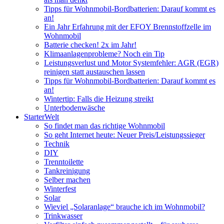
Tipps für Wohnmobil-Bordbatterien: Darauf kommt es
an!
Ein Jahr Erfahrung mit der EFOY Brennstoffzelle im
Wohnmobil
Batterie checken! 2x im Jahr!
Klimaanlagenprobleme? Noch ein Tip
Leistungsverlust und Motor Systemfehler: AGR (EGR)
reinigen statt austauschen lassen
Tipps für Wohnmobil-Bordbatterien: Darauf kommt es
an!
Wintertip: Falls die Heizung streikt
Unterbodenwäsche
StarterWelt
So findet man das richtige Wohnmobil
So geht Internet heute: Neuer Preis/Leistungssieger
Technik
DIY
Trenntoilette
Tankreinigung
Selber machen
Winterfest
Solar
Wieviel „Solaranlage“ brauche ich im Wohnmobil?
Trinkwasser