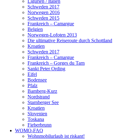
Ligurien / Italien
Schweden 2017
Norwegen 2016
Schweden 2015
Frankreich – Camargue
Belgien
Norwegen-Lofoten 2013
Die ultimative Reiseroute durch Schottland
Kroatien
Schweden 2017
Frankreich – Camargue
Frankreich – Gorges du Tarn
Sankt Peter Ording
Eifel
Bodensee
Pfalz
Bamberg-Kurz
Nordstrand
Starnberger See
Kroatien
Slovenien
Toskana
Fieberbrunn
WOMO-FAQ
Wohnmobilurlaub ist riskant!