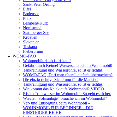
Sankt Peter Ording
Eifel
Bodensee
Pfalz
Bamberg-Kurz
Nordstrand
Starnberger See
Kroatien
Slovenien
Toskana
Fieberbrunn
WOMO-FAQ
Wohnmobilurlaub ist riskant!
Gefahr durch Keime! Wasserschlauch im Wohnmobil!
Tankreinigung und Wasserrohre, so ist es richtig!
WOMO-FAQ: Darf man überall einfach übernachten?
Die einzig richtige Sicherung für die Markise!
Tankreinigung und Wasserrohre, so ist es richtig!
Wie kommt das Kajak aufs Wohnmobil? VIDEO
Risiko Trinkwasser im Wohnmobil: So geht es sicher.
Wieviel „Solaranlage“ brauche ich im Wohnmobil?
Ver- und Entsorgung beim Wohnmobil –
WOHNMOBIL FÜR BEGINNER – DIE
EINSTEIGER-REIHE