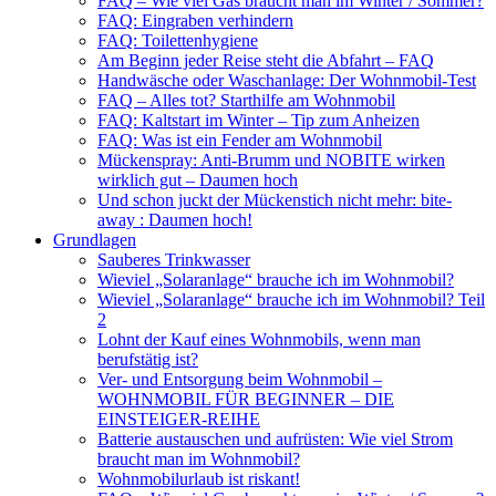
FAQ – Wie viel Gas braucht man im Winter / Sommer?
FAQ: Eingraben verhindern
FAQ: Toilettenhygiene
Am Beginn jeder Reise steht die Abfahrt – FAQ
Handwäsche oder Waschanlage: Der Wohnmobil-Test
FAQ – Alles tot? Starthilfe am Wohnmobil
FAQ: Kaltstart im Winter – Tip zum Anheizen
FAQ: Was ist ein Fender am Wohnmobil
Mückenspray: Anti-Brumm und NOBITE wirken
wirklich gut – Daumen hoch
Und schon juckt der Mückenstich nicht mehr: bite-
away : Daumen hoch!
Grundlagen
Sauberes Trinkwasser
Wieviel „Solaranlage“ brauche ich im Wohnmobil?
Wieviel „Solaranlage“ brauche ich im Wohnmobil? Teil
2
Lohnt der Kauf eines Wohnmobils, wenn man
berufstätig ist?
Ver- und Entsorgung beim Wohnmobil –
WOHNMOBIL FÜR BEGINNER – DIE
EINSTEIGER-REIHE
Batterie austauschen und aufrüsten: Wie viel Strom
braucht man im Wohnmobil?
Wohnmobilurlaub ist riskant!