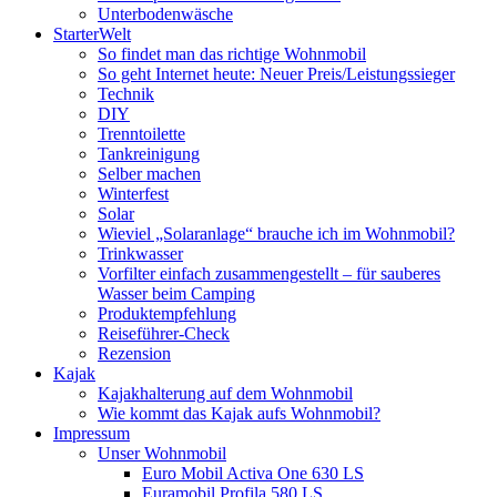
Unterbodenwäsche
StarterWelt
So findet man das richtige Wohnmobil
So geht Internet heute: Neuer Preis/Leistungssieger
Technik
DIY
Trenntoilette
Tankreinigung
Selber machen
Winterfest
Solar
Wieviel „Solaranlage“ brauche ich im Wohnmobil?
Trinkwasser
Vorfilter einfach zusammengestellt – für sauberes
Wasser beim Camping
Produktempfehlung
Reiseführer-Check
Rezension
Kajak
Kajakhalterung auf dem Wohnmobil
Wie kommt das Kajak aufs Wohnmobil?
Impressum
Unser Wohnmobil
Euro Mobil Activa One 630 LS
Euramobil Profila 580 LS