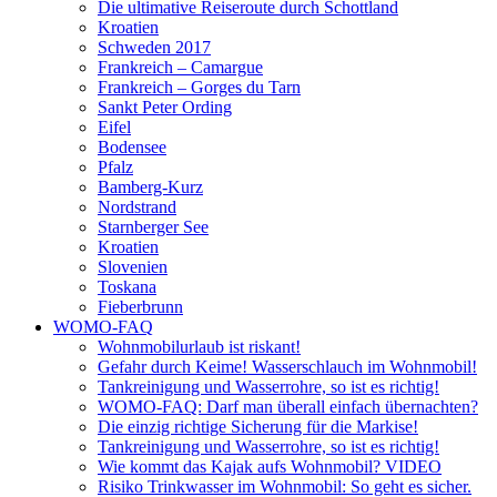
Die ultimative Reiseroute durch Schottland
Kroatien
Schweden 2017
Frankreich – Camargue
Frankreich – Gorges du Tarn
Sankt Peter Ording
Eifel
Bodensee
Pfalz
Bamberg-Kurz
Nordstrand
Starnberger See
Kroatien
Slovenien
Toskana
Fieberbrunn
WOMO-FAQ
Wohnmobilurlaub ist riskant!
Gefahr durch Keime! Wasserschlauch im Wohnmobil!
Tankreinigung und Wasserrohre, so ist es richtig!
WOMO-FAQ: Darf man überall einfach übernachten?
Die einzig richtige Sicherung für die Markise!
Tankreinigung und Wasserrohre, so ist es richtig!
Wie kommt das Kajak aufs Wohnmobil? VIDEO
Risiko Trinkwasser im Wohnmobil: So geht es sicher.