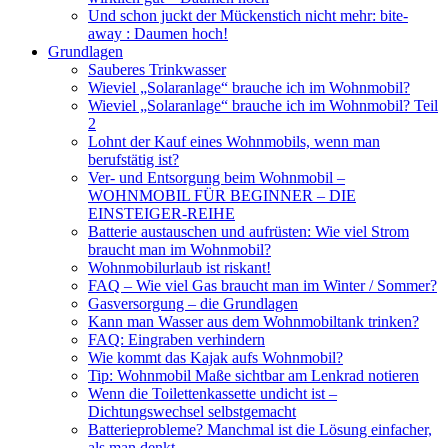
Und schon juckt der Mückenstich nicht mehr: bite-
away : Daumen hoch!
Grundlagen
Sauberes Trinkwasser
Wieviel „Solaranlage“ brauche ich im Wohnmobil?
Wieviel „Solaranlage“ brauche ich im Wohnmobil? Teil
2
Lohnt der Kauf eines Wohnmobils, wenn man
berufstätig ist?
Ver- und Entsorgung beim Wohnmobil –
WOHNMOBIL FÜR BEGINNER – DIE
EINSTEIGER-REIHE
Batterie austauschen und aufrüsten: Wie viel Strom
braucht man im Wohnmobil?
Wohnmobilurlaub ist riskant!
FAQ – Wie viel Gas braucht man im Winter / Sommer?
Gasversorgung – die Grundlagen
Kann man Wasser aus dem Wohnmobiltank trinken?
FAQ: Eingraben verhindern
Wie kommt das Kajak aufs Wohnmobil?
Tip: Wohnmobil Maße sichtbar am Lenkrad notieren
Wenn die Toilettenkassette undicht ist –
Dichtungswechsel selbstgemacht
Batterieprobleme? Manchmal ist die Lösung einfacher,
als man denkt