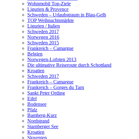
Wohnmobil Top-Ziele
Ligurien & Provence
Schweden – Urlaubstraum in Blau-Gelb
TOP Weihnachtsmärkte
Ligurien / Italien
Schweden 2017
Norwegen 2016
Schweden 2015
Frankreich – Camargue
Belgien
Norwegen-Lofoten 2013
Die ultimative Reiseroute durch Schottland
Kroatien
Schweden 2017
Frankreich – Camargue
Frankreich – Gorges du Tarn
Sankt Peter Ording
Eifel
Bodensee
Pfalz
Bamberg-Kurz
Nordstrand
Starnberger See
Kroatien
Slovenien