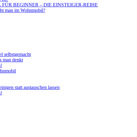
BIL FÜR BEGINNER – DIE EINSTEIGER-REIHE
aucht man im Wohnmobil?
el selbstgemacht
ls man denkt
n!
ohnmobil
nigen statt austauschen lassen
n!