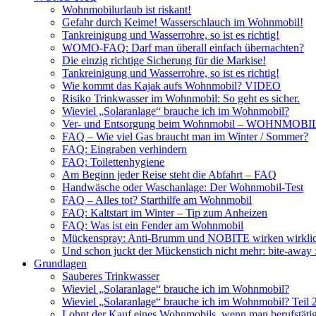
Wohnmobilurlaub ist riskant!
Gefahr durch Keime! Wasserschlauch im Wohnmobil!
Tankreinigung und Wasserrohre, so ist es richtig!
WOMO-FAQ: Darf man überall einfach übernachten?
Die einzig richtige Sicherung für die Markise!
Tankreinigung und Wasserrohre, so ist es richtig!
Wie kommt das Kajak aufs Wohnmobil? VIDEO
Risiko Trinkwasser im Wohnmobil: So geht es sicher.
Wieviel „Solaranlage“ brauche ich im Wohnmobil?
Ver- und Entsorgung beim Wohnmobil – WOHNMO
FAQ – Wie viel Gas braucht man im Winter / Sommer?
FAQ: Eingraben verhindern
FAQ: Toilettenhygiene
Am Beginn jeder Reise steht die Abfahrt – FAQ
Handwäsche oder Waschanlage: Der Wohnmobil-Test
FAQ – Alles tot? Starthilfe am Wohnmobil
FAQ: Kaltstart im Winter – Tip zum Anheizen
FAQ: Was ist ein Fender am Wohnmobil
Mückenspray: Anti-Brumm und NOBITE wirken wirklic
Und schon juckt der Mückenstich nicht mehr: bite-away
Grundlagen
Sauberes Trinkwasser
Wieviel „Solaranlage“ brauche ich im Wohnmobil?
Wieviel „Solaranlage“ brauche ich im Wohnmobil? Teil 
Lohnt der Kauf eines Wohnmobils, wenn man berufstätig