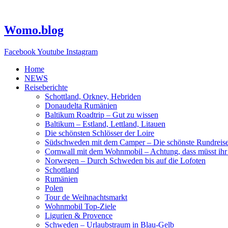
Zum
Inhalt
springen
Womo.blog
Facebook
Youtube
Instagram
Home
NEWS
Reiseberichte
Schottland, Orkney, Hebriden
Donaudelta Rumänien
Baltikum Roadtrip – Gut zu wissen
Baltikum – Estland, Lettland, Litauen
Die schönsten Schlösser der Loire
Südschweden mit dem Camper – Die schönste Rundreis
Cornwall mit dem Wohnmobil – Achtung, dass müsst ihr
Norwegen – Durch Schweden bis auf die Lofoten
Schottland
Rumänien
Polen
Tour de Weihnachtsmarkt
Wohnmobil Top-Ziele
Ligurien & Provence
Schweden – Urlaubstraum in Blau-Gelb