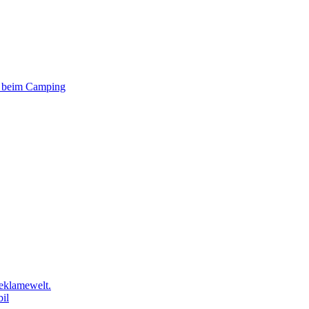
er beim Camping
eklamewelt.
il