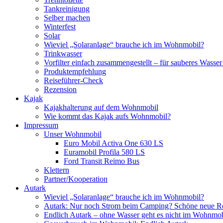
Tankreinigung
Selber machen
Winterfest
Solar
Wieviel „Solaranlage“ brauche ich im Wohnmobil?
Trinkwasser
Vorfilter einfach zusammengestellt – für sauberes Wass
Produktempfehlung
Reiseführer-Check
Rezension
Kajak
Kajakhalterung auf dem Wohnmobil
Wie kommt das Kajak aufs Wohnmobil?
Impressum
Unser Wohnmobil
Euro Mobil Activa One 630 LS
Euramobil Profila 580 LS
Ford Transit Reimo Bus
Klettern
Partner/Kooperation
Autark
Wieviel „Solaranlage“ brauche ich im Wohnmobil?
Autark: Nur noch Strom beim Camping? Schöne neue R
Endlich Autark – ohne Wasser geht es nicht im Wohnmob