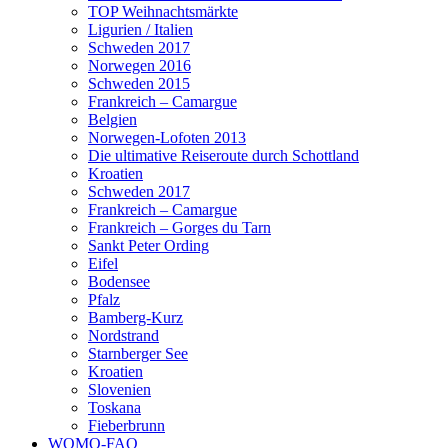
TOP Weihnachtsmärkte
Ligurien / Italien
Schweden 2017
Norwegen 2016
Schweden 2015
Frankreich – Camargue
Belgien
Norwegen-Lofoten 2013
Die ultimative Reiseroute durch Schottland
Kroatien
Schweden 2017
Frankreich – Camargue
Frankreich – Gorges du Tarn
Sankt Peter Ording
Eifel
Bodensee
Pfalz
Bamberg-Kurz
Nordstrand
Starnberger See
Kroatien
Slovenien
Toskana
Fieberbrunn
WOMO-FAQ