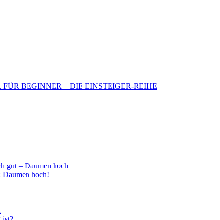
BIL FÜR BEGINNER – DIE EINSTEIGER-REIHE
h gut – Daumen hoch
 : Daumen hoch!
2
 ist?