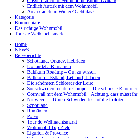
Gasverbrauch im Wohnmobil: Endlich Autark
Endlich Autark mit dem Wohnmobil
Autark auch im Winter? Geht das?
Kategorie
Kommentare
Das richtige Wohnmobil
Tour de Weihnachtsmarkt
Home
NEWS
Reiseberichte
Schottland, Orkney, Hebriden
Donaudelta Rumänien
Baltikum Roadtrip – Gut zu wissen
Baltikum – Estland, Lettland, Litauen
Die schönsten Schlösser der Loire
Südschweden mit dem Camper – Die schönste Rundreis
Cornwall mit dem Wohnmobil – Achtung, dass müsst ihr
Norwegen – Durch Schweden bis auf die Lofoten
Schottland
Rumänien
Polen
Tour de Weihnachtsmarkt
Wohnmobil Top-Ziele
Ligurien & Provence