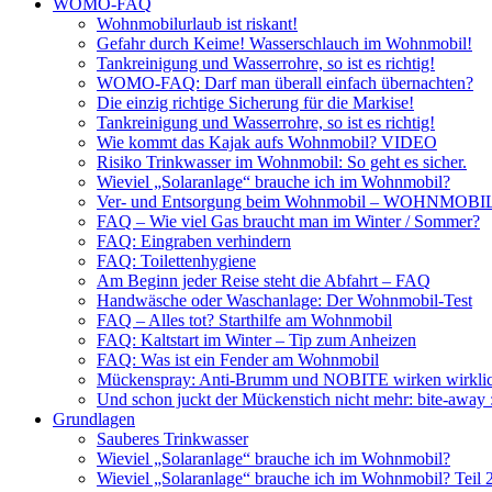
WOMO-FAQ
Wohnmobilurlaub ist riskant!
Gefahr durch Keime! Wasserschlauch im Wohnmobil!
Tankreinigung und Wasserrohre, so ist es richtig!
WOMO-FAQ: Darf man überall einfach übernachten?
Die einzig richtige Sicherung für die Markise!
Tankreinigung und Wasserrohre, so ist es richtig!
Wie kommt das Kajak aufs Wohnmobil? VIDEO
Risiko Trinkwasser im Wohnmobil: So geht es sicher.
Wieviel „Solaranlage“ brauche ich im Wohnmobil?
Ver- und Entsorgung beim Wohnmobil – WOHNMO
FAQ – Wie viel Gas braucht man im Winter / Sommer?
FAQ: Eingraben verhindern
FAQ: Toilettenhygiene
Am Beginn jeder Reise steht die Abfahrt – FAQ
Handwäsche oder Waschanlage: Der Wohnmobil-Test
FAQ – Alles tot? Starthilfe am Wohnmobil
FAQ: Kaltstart im Winter – Tip zum Anheizen
FAQ: Was ist ein Fender am Wohnmobil
Mückenspray: Anti-Brumm und NOBITE wirken wirklic
Und schon juckt der Mückenstich nicht mehr: bite-away
Grundlagen
Sauberes Trinkwasser
Wieviel „Solaranlage“ brauche ich im Wohnmobil?
Wieviel „Solaranlage“ brauche ich im Wohnmobil? Teil 