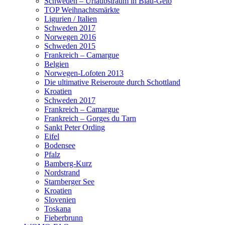
Schweden – Urlaubstraum in Blau-Gelb
TOP Weihnachtsmärkte
Ligurien / Italien
Schweden 2017
Norwegen 2016
Schweden 2015
Frankreich – Camargue
Belgien
Norwegen-Lofoten 2013
Die ultimative Reiseroute durch Schottland
Kroatien
Schweden 2017
Frankreich – Camargue
Frankreich – Gorges du Tarn
Sankt Peter Ording
Eifel
Bodensee
Pfalz
Bamberg-Kurz
Nordstrand
Starnberger See
Kroatien
Slovenien
Toskana
Fieberbrunn