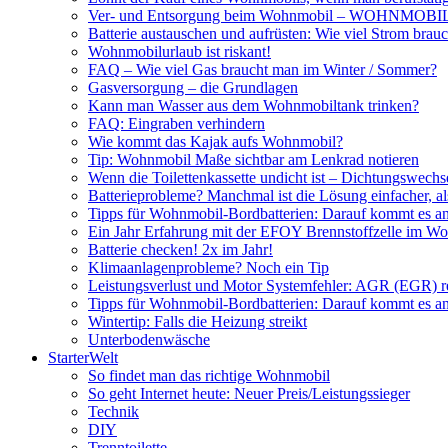
Ver- und Entsorgung beim Wohnmobil – WOHNMO
Batterie austauschen und aufrüsten: Wie viel Strom br
Wohnmobilurlaub ist riskant!
FAQ – Wie viel Gas braucht man im Winter / Sommer?
Gasversorgung – die Grundlagen
Kann man Wasser aus dem Wohnmobiltank trinken?
FAQ: Eingraben verhindern
Wie kommt das Kajak aufs Wohnmobil?
Tip: Wohnmobil Maße sichtbar am Lenkrad notieren
Wenn die Toilettenkassette undicht ist – Dichtungswechs
Batterieprobleme? Manchmal ist die Lösung einfacher, a
Tipps für Wohnmobil-Bordbatterien: Darauf kommt es a
Ein Jahr Erfahrung mit der EFOY Brennstoffzelle im W
Batterie checken! 2x im Jahr!
Klimaanlagenprobleme? Noch ein Tip
Leistungsverlust und Motor Systemfehler: AGR (EGR) rei
Tipps für Wohnmobil-Bordbatterien: Darauf kommt es a
Wintertip: Falls die Heizung streikt
Unterbodenwäsche
StarterWelt
So findet man das richtige Wohnmobil
So geht Internet heute: Neuer Preis/Leistungssieger
Technik
DIY
Trenntoilette