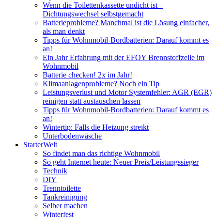
Wenn die Toilettenkassette undicht ist –
Dichtungswechsel selbstgemacht
Batterieprobleme? Manchmal ist die Lösung einfacher,
als man denkt
Tipps für Wohnmobil-Bordbatterien: Darauf kommt es
an!
Ein Jahr Erfahrung mit der EFOY Brennstoffzelle im
Wohnmobil
Batterie checken! 2x im Jahr!
Klimaanlagenprobleme? Noch ein Tip
Leistungsverlust und Motor Systemfehler: AGR (EGR)
reinigen statt austauschen lassen
Tipps für Wohnmobil-Bordbatterien: Darauf kommt es
an!
Wintertip: Falls die Heizung streikt
Unterbodenwäsche
StarterWelt
So findet man das richtige Wohnmobil
So geht Internet heute: Neuer Preis/Leistungssieger
Technik
DIY
Trenntoilette
Tankreinigung
Selber machen
Winterfest