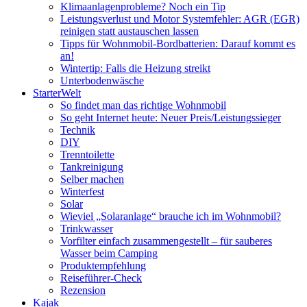
Klimaanlagenprobleme? Noch ein Tip
Leistungsverlust und Motor Systemfehler: AGR (EGR)
reinigen statt austauschen lassen
Tipps für Wohnmobil-Bordbatterien: Darauf kommt es
an!
Wintertip: Falls die Heizung streikt
Unterbodenwäsche
StarterWelt
So findet man das richtige Wohnmobil
So geht Internet heute: Neuer Preis/Leistungssieger
Technik
DIY
Trenntoilette
Tankreinigung
Selber machen
Winterfest
Solar
Wieviel „Solaranlage“ brauche ich im Wohnmobil?
Trinkwasser
Vorfilter einfach zusammengestellt – für sauberes
Wasser beim Camping
Produktempfehlung
Reiseführer-Check
Rezension
Kajak