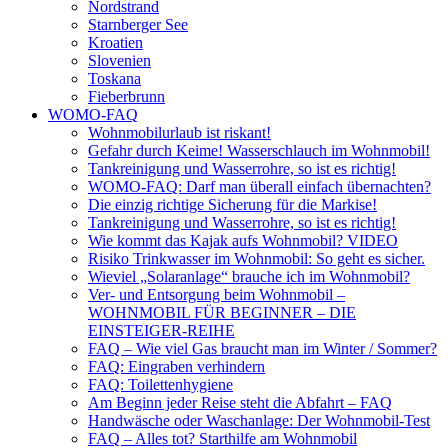
Nordstrand
Starnberger See
Kroatien
Slovenien
Toskana
Fieberbrunn
WOMO-FAQ
Wohnmobilurlaub ist riskant!
Gefahr durch Keime! Wasserschlauch im Wohnmobil!
Tankreinigung und Wasserrohre, so ist es richtig!
WOMO-FAQ: Darf man überall einfach übernachten?
Die einzig richtige Sicherung für die Markise!
Tankreinigung und Wasserrohre, so ist es richtig!
Wie kommt das Kajak aufs Wohnmobil? VIDEO
Risiko Trinkwasser im Wohnmobil: So geht es sicher.
Wieviel „Solaranlage“ brauche ich im Wohnmobil?
Ver- und Entsorgung beim Wohnmobil –
WOHNMOBIL FÜR BEGINNER – DIE
EINSTEIGER-REIHE
FAQ – Wie viel Gas braucht man im Winter / Sommer?
FAQ: Eingraben verhindern
FAQ: Toilettenhygiene
Am Beginn jeder Reise steht die Abfahrt – FAQ
Handwäsche oder Waschanlage: Der Wohnmobil-Test
FAQ – Alles tot? Starthilfe am Wohnmobil