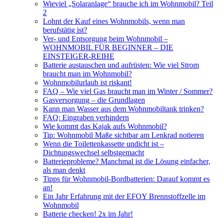
Wieviel „Solaranlage“ brauche ich im Wohnmobil? Teil
2
Lohnt der Kauf eines Wohnmobils, wenn man
berufstätig ist?
Ver- und Entsorgung beim Wohnmobil –
WOHNMOBIL FÜR BEGINNER – DIE
EINSTEIGER-REIHE
Batterie austauschen und aufrüsten: Wie viel Strom
braucht man im Wohnmobil?
Wohnmobilurlaub ist riskant!
FAQ – Wie viel Gas braucht man im Winter / Sommer?
Gasversorgung – die Grundlagen
Kann man Wasser aus dem Wohnmobiltank trinken?
FAQ: Eingraben verhindern
Wie kommt das Kajak aufs Wohnmobil?
Tip: Wohnmobil Maße sichtbar am Lenkrad notieren
Wenn die Toilettenkassette undicht ist –
Dichtungswechsel selbstgemacht
Batterieprobleme? Manchmal ist die Lösung einfacher,
als man denkt
Tipps für Wohnmobil-Bordbatterien: Darauf kommt es
an!
Ein Jahr Erfahrung mit der EFOY Brennstoffzelle im
Wohnmobil
Batterie checken! 2x im Jahr!