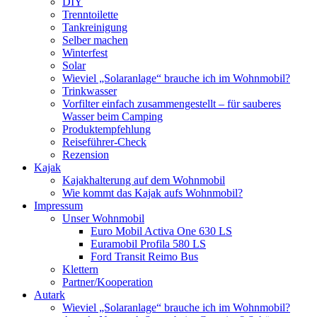
DIY
Trenntoilette
Tankreinigung
Selber machen
Winterfest
Solar
Wieviel „Solaranlage“ brauche ich im Wohnmobil?
Trinkwasser
Vorfilter einfach zusammengestellt – für sauberes
Wasser beim Camping
Produktempfehlung
Reiseführer-Check
Rezension
Kajak
Kajakhalterung auf dem Wohnmobil
Wie kommt das Kajak aufs Wohnmobil?
Impressum
Unser Wohnmobil
Euro Mobil Activa One 630 LS
Euramobil Profila 580 LS
Ford Transit Reimo Bus
Klettern
Partner/Kooperation
Autark
Wieviel „Solaranlage“ brauche ich im Wohnmobil?