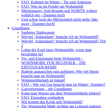
FAQ: Kaltstart im Winter – Tip zum Anheizen
FAQ: Was ist ein Fender am Wohnmobil
Mückenspray: Anti-Brumm und NOBITE wirken
wirklich gut – Daumen hoch
Und schon juckt der Mückenstich nicht mehr: bite-
away : Daumen hoch!
Grundlagen
Sauberes Trinkwasser
Wieviel „Solaranlage“ brauche ich im Wohnmobil?
Wieviel „Solaranlage“ brauche ich im Wohnmobil? Teil
2
Lohnt der Kauf eines Wohnmobils, wenn man
berufstätig ist?
Ver- und Entsorgung beim Wohnmobil –
WOHNMOBIL FÜR BEGINNER – DIE
EINSTEIGER-REIHE
Batterie austauschen und aufrüsten: Wie viel Strom
braucht man im Wohnmobil?
Wohnmobilurlaub ist riskant!
FAQ – Wie viel Gas braucht man im Winter / Sommer?
Gasversorgung – die Grundlagen
Kann man Wasser aus dem Wohnmobiltank trinken?
FAQ: Eingraben verhindern
Wie kommt das Kajak aufs Wohnmobil?
Tip: Wohnmobil Maße sichtbar am Lenkrad notieren