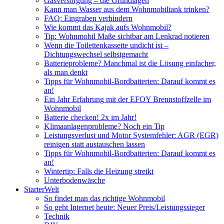
Gasversorgung – die Grundlagen
Kann man Wasser aus dem Wohnmobiltank trinken?
FAQ: Eingraben verhindern
Wie kommt das Kajak aufs Wohnmobil?
Tip: Wohnmobil Maße sichtbar am Lenkrad notieren
Wenn die Toilettenkassette undicht ist –
Dichtungswechsel selbstgemacht
Batterieprobleme? Manchmal ist die Lösung einfacher,
als man denkt
Tipps für Wohnmobil-Bordbatterien: Darauf kommt es
an!
Ein Jahr Erfahrung mit der EFOY Brennstoffzelle im
Wohnmobil
Batterie checken! 2x im Jahr!
Klimaanlagenprobleme? Noch ein Tip
Leistungsverlust und Motor Systemfehler: AGR (EGR)
reinigen statt austauschen lassen
Tipps für Wohnmobil-Bordbatterien: Darauf kommt es
an!
Wintertip: Falls die Heizung streikt
Unterbodenwäsche
StarterWelt
So findet man das richtige Wohnmobil
So geht Internet heute: Neuer Preis/Leistungssieger
Technik