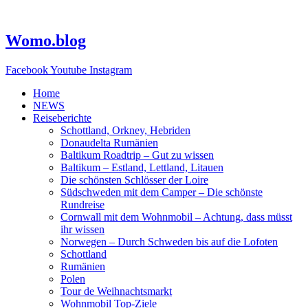
Zum
Inhalt
springen
Womo.blog
Facebook
Youtube
Instagram
Home
NEWS
Reiseberichte
Schottland, Orkney, Hebriden
Donaudelta Rumänien
Baltikum Roadtrip – Gut zu wissen
Baltikum – Estland, Lettland, Litauen
Die schönsten Schlösser der Loire
Südschweden mit dem Camper – Die schönste
Rundreise
Cornwall mit dem Wohnmobil – Achtung, dass müsst
ihr wissen
Norwegen – Durch Schweden bis auf die Lofoten
Schottland
Rumänien
Polen
Tour de Weihnachtsmarkt
Wohnmobil Top-Ziele