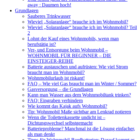
away : Daumen hoch!
Grundlagen
Sauberes Trinkwasser
Wieviel „Solaranlage“ brauche ich im Wohnmobil?
Wieviel „Solaranlage“ brauche ich im Wohnmobil? Teil
2
Lohnt der Kauf eines Wohnmobils, wenn man
berufstätig ist?
Ver- und Entsorgung beim Wohnmobil –
WOHNMOBIL FÜR BEGINNER – DIE
EINSTEIGER-REIHE
Batterie austauschen und aufrüsten: Wie viel Strom
braucht man im Wohnmobil?
Wohnmobilurlaub ist riskant!
FAQ – Wie viel Gas braucht man im Winter / Sommer?
Gasversorgung – die Grundlagen
Kann man Wasser aus dem Wohnmobiltank trinken?
FAQ: Eingraben verhindern
Wie kommt das Kajak aufs Wohnmobil?
Tip: Wohnmobil Maße sichtbar am Lenkrad notieren
Wenn die Toilettenkassette undicht ist –
Dichtungswechsel selbstgemacht
Batterieprobleme? Manchmal ist die Lösung einfacher,
als man denkt
Tipps für Wohnmobil-Bordbatterien: Darauf kommt es