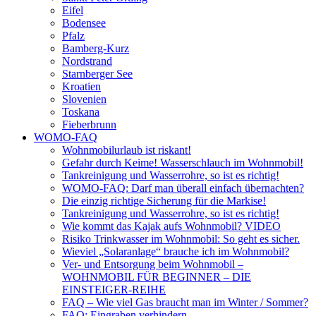
Eifel
Bodensee
Pfalz
Bamberg-Kurz
Nordstrand
Starnberger See
Kroatien
Slovenien
Toskana
Fieberbrunn
WOMO-FAQ
Wohnmobilurlaub ist riskant!
Gefahr durch Keime! Wasserschlauch im Wohnmobil!
Tankreinigung und Wasserrohre, so ist es richtig!
WOMO-FAQ: Darf man überall einfach übernachten?
Die einzig richtige Sicherung für die Markise!
Tankreinigung und Wasserrohre, so ist es richtig!
Wie kommt das Kajak aufs Wohnmobil? VIDEO
Risiko Trinkwasser im Wohnmobil: So geht es sicher.
Wieviel „Solaranlage“ brauche ich im Wohnmobil?
Ver- und Entsorgung beim Wohnmobil –
WOHNMOBIL FÜR BEGINNER – DIE
EINSTEIGER-REIHE
FAQ – Wie viel Gas braucht man im Winter / Sommer?
FAQ: Eingraben verhindern