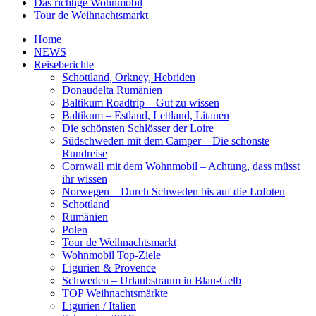
Das richtige Wohnmobil
Tour de Weihnachtsmarkt
Home
NEWS
Reiseberichte
Schottland, Orkney, Hebriden
Donaudelta Rumänien
Baltikum Roadtrip – Gut zu wissen
Baltikum – Estland, Lettland, Litauen
Die schönsten Schlösser der Loire
Südschweden mit dem Camper – Die schönste
Rundreise
Cornwall mit dem Wohnmobil – Achtung, dass müsst
ihr wissen
Norwegen – Durch Schweden bis auf die Lofoten
Schottland
Rumänien
Polen
Tour de Weihnachtsmarkt
Wohnmobil Top-Ziele
Ligurien & Provence
Schweden – Urlaubstraum in Blau-Gelb
TOP Weihnachtsmärkte
Ligurien / Italien