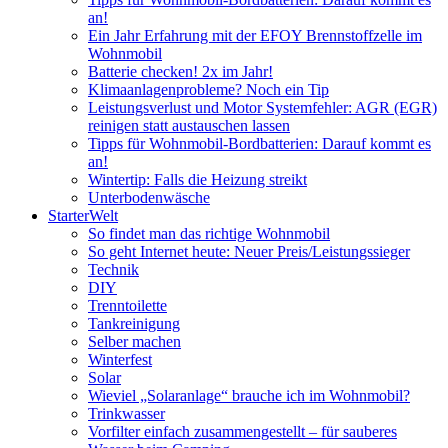
an!
Ein Jahr Erfahrung mit der EFOY Brennstoffzelle im
Wohnmobil
Batterie checken! 2x im Jahr!
Klimaanlagenprobleme? Noch ein Tip
Leistungsverlust und Motor Systemfehler: AGR (EGR)
reinigen statt austauschen lassen
Tipps für Wohnmobil-Bordbatterien: Darauf kommt es
an!
Wintertip: Falls die Heizung streikt
Unterbodenwäsche
StarterWelt
So findet man das richtige Wohnmobil
So geht Internet heute: Neuer Preis/Leistungssieger
Technik
DIY
Trenntoilette
Tankreinigung
Selber machen
Winterfest
Solar
Wieviel „Solaranlage“ brauche ich im Wohnmobil?
Trinkwasser
Vorfilter einfach zusammengestellt – für sauberes