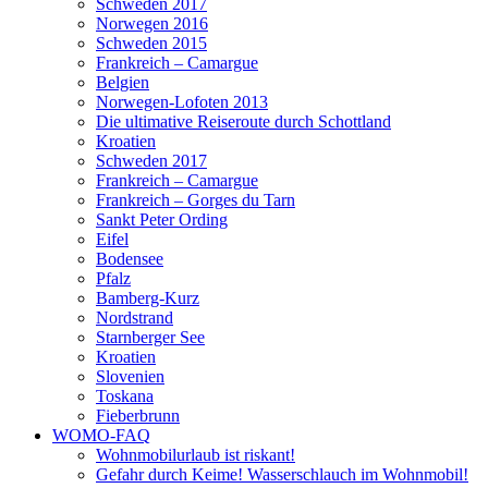
Schweden 2017
Norwegen 2016
Schweden 2015
Frankreich – Camargue
Belgien
Norwegen-Lofoten 2013
Die ultimative Reiseroute durch Schottland
Kroatien
Schweden 2017
Frankreich – Camargue
Frankreich – Gorges du Tarn
Sankt Peter Ording
Eifel
Bodensee
Pfalz
Bamberg-Kurz
Nordstrand
Starnberger See
Kroatien
Slovenien
Toskana
Fieberbrunn
WOMO-FAQ
Wohnmobilurlaub ist riskant!
Gefahr durch Keime! Wasserschlauch im Wohnmobil!