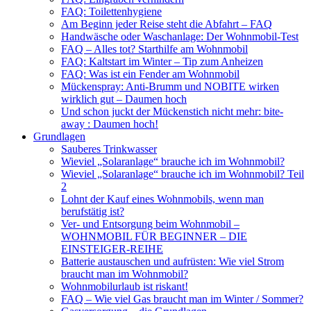
FAQ: Toilettenhygiene
Am Beginn jeder Reise steht die Abfahrt – FAQ
Handwäsche oder Waschanlage: Der Wohnmobil-Test
FAQ – Alles tot? Starthilfe am Wohnmobil
FAQ: Kaltstart im Winter – Tip zum Anheizen
FAQ: Was ist ein Fender am Wohnmobil
Mückenspray: Anti-Brumm und NOBITE wirken
wirklich gut – Daumen hoch
Und schon juckt der Mückenstich nicht mehr: bite-
away : Daumen hoch!
Grundlagen
Sauberes Trinkwasser
Wieviel „Solaranlage“ brauche ich im Wohnmobil?
Wieviel „Solaranlage“ brauche ich im Wohnmobil? Teil
2
Lohnt der Kauf eines Wohnmobils, wenn man
berufstätig ist?
Ver- und Entsorgung beim Wohnmobil –
WOHNMOBIL FÜR BEGINNER – DIE
EINSTEIGER-REIHE
Batterie austauschen und aufrüsten: Wie viel Strom
braucht man im Wohnmobil?
Wohnmobilurlaub ist riskant!
FAQ – Wie viel Gas braucht man im Winter / Sommer?