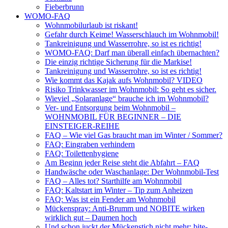
Fieberbrunn
WOMO-FAQ
Wohnmobilurlaub ist riskant!
Gefahr durch Keime! Wasserschlauch im Wohnmobil!
Tankreinigung und Wasserrohre, so ist es richtig!
WOMO-FAQ: Darf man überall einfach übernachten?
Die einzig richtige Sicherung für die Markise!
Tankreinigung und Wasserrohre, so ist es richtig!
Wie kommt das Kajak aufs Wohnmobil? VIDEO
Risiko Trinkwasser im Wohnmobil: So geht es sicher.
Wieviel „Solaranlage“ brauche ich im Wohnmobil?
Ver- und Entsorgung beim Wohnmobil –
WOHNMOBIL FÜR BEGINNER – DIE
EINSTEIGER-REIHE
FAQ – Wie viel Gas braucht man im Winter / Sommer?
FAQ: Eingraben verhindern
FAQ: Toilettenhygiene
Am Beginn jeder Reise steht die Abfahrt – FAQ
Handwäsche oder Waschanlage: Der Wohnmobil-Test
FAQ – Alles tot? Starthilfe am Wohnmobil
FAQ: Kaltstart im Winter – Tip zum Anheizen
FAQ: Was ist ein Fender am Wohnmobil
Mückenspray: Anti-Brumm und NOBITE wirken
wirklich gut – Daumen hoch
Und schon juckt der Mückenstich nicht mehr: bite-