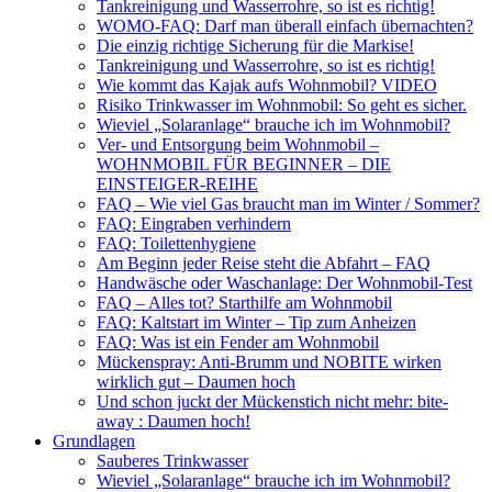
Tankreinigung und Wasserrohre, so ist es richtig!
WOMO-FAQ: Darf man überall einfach übernachten?
Die einzig richtige Sicherung für die Markise!
Tankreinigung und Wasserrohre, so ist es richtig!
Wie kommt das Kajak aufs Wohnmobil? VIDEO
Risiko Trinkwasser im Wohnmobil: So geht es sicher.
Wieviel „Solaranlage“ brauche ich im Wohnmobil?
Ver- und Entsorgung beim Wohnmobil –
WOHNMOBIL FÜR BEGINNER – DIE
EINSTEIGER-REIHE
FAQ – Wie viel Gas braucht man im Winter / Sommer?
FAQ: Eingraben verhindern
FAQ: Toilettenhygiene
Am Beginn jeder Reise steht die Abfahrt – FAQ
Handwäsche oder Waschanlage: Der Wohnmobil-Test
FAQ – Alles tot? Starthilfe am Wohnmobil
FAQ: Kaltstart im Winter – Tip zum Anheizen
FAQ: Was ist ein Fender am Wohnmobil
Mückenspray: Anti-Brumm und NOBITE wirken
wirklich gut – Daumen hoch
Und schon juckt der Mückenstich nicht mehr: bite-
away : Daumen hoch!
Grundlagen
Sauberes Trinkwasser
Wieviel „Solaranlage“ brauche ich im Wohnmobil?