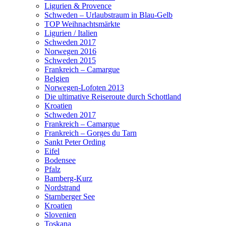
Ligurien & Provence
Schweden – Urlaubstraum in Blau-Gelb
TOP Weihnachtsmärkte
Ligurien / Italien
Schweden 2017
Norwegen 2016
Schweden 2015
Frankreich – Camargue
Belgien
Norwegen-Lofoten 2013
Die ultimative Reiseroute durch Schottland
Kroatien
Schweden 2017
Frankreich – Camargue
Frankreich – Gorges du Tarn
Sankt Peter Ording
Eifel
Bodensee
Pfalz
Bamberg-Kurz
Nordstrand
Starnberger See
Kroatien
Slovenien
Toskana