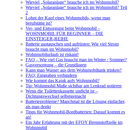
Wieviel „Solaranlage“ brauche ich im Wohnmobil?
Wieviel „Solaranlage“ brauche ich im Wohnmobil? Teil
2
Lohnt der Kauf eines Wohnmobils, wenn man
berufstätig ist?
Ver- und Entsorgung beim Wohnmobil –
WOHNMOBIL FÜR BEGINNER – DIE
EINSTEIGER-REIHE
Batterie austauschen und aufrüsten: Wie viel Strom
braucht man im Wohnmobil?
Wohnmobilurlaub ist riskant!
FAQ – Wie viel Gas braucht man im Winter / Sommer?
Gasversorgung – die Grundlagen
Kann man Wasser aus dem Wohnmobiltank trinken?
FAQ: Eingraben verhindern
Wie kommt das Kajak aufs Wohnmobil?
Tip: Wohnmobil Maße sichtbar am Lenkrad notieren
Wenn die Toilettenkassette undicht ist –
Dichtungswechsel selbstgemacht
Batterieprobleme? Manchmal ist die Lösung einfacher,
als man denkt
Tipps für Wohnmobil-Bordbatterien: Darauf kommt es
an!
Ein Jahr Erfahrung mit der EFOY Brennstoffzelle im
Wohnmobil