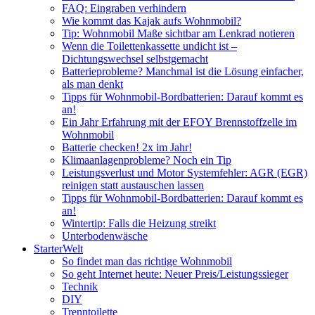
FAQ: Eingraben verhindern
Wie kommt das Kajak aufs Wohnmobil?
Tip: Wohnmobil Maße sichtbar am Lenkrad notieren
Wenn die Toilettenkassette undicht ist –
Dichtungswechsel selbstgemacht
Batterieprobleme? Manchmal ist die Lösung einfacher,
als man denkt
Tipps für Wohnmobil-Bordbatterien: Darauf kommt es
an!
Ein Jahr Erfahrung mit der EFOY Brennstoffzelle im
Wohnmobil
Batterie checken! 2x im Jahr!
Klimaanlagenprobleme? Noch ein Tip
Leistungsverlust und Motor Systemfehler: AGR (EGR)
reinigen statt austauschen lassen
Tipps für Wohnmobil-Bordbatterien: Darauf kommt es
an!
Wintertip: Falls die Heizung streikt
Unterbodenwäsche
StarterWelt
So findet man das richtige Wohnmobil
So geht Internet heute: Neuer Preis/Leistungssieger
Technik
DIY
Trenntoilette