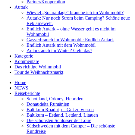
Partner/Kooperation
Autark
Wieviel „Solaranlage“ brauche ich im Wohnmobil?
Autark: Nur noch Strom beim Camping? Schöne neue
Reklamewelt.
Endlich Autark – ohne Wasser geht es nicht im
Wohnmobil
Gasverbrauch im Wohnmobil: Endlich Autark
Endlich Autark mit dem Wohnmobil
Autark auch im Winter? Geht das?
Kategorie
Kommentare
Das richtige Wohnmobil
Tour de Weihnachtsmarkt
Home
NEWS
Reiseberichte
Schottland, Orkney, Hebriden
Donaudelta Rumänien
Baltikum Roadtrip – Gut zu wissen
Baltikum – Estland, Lettland, Litauen
Die schönsten Schlösser der Loire
Südschweden mit dem Camper – Die schönste
Rundreise