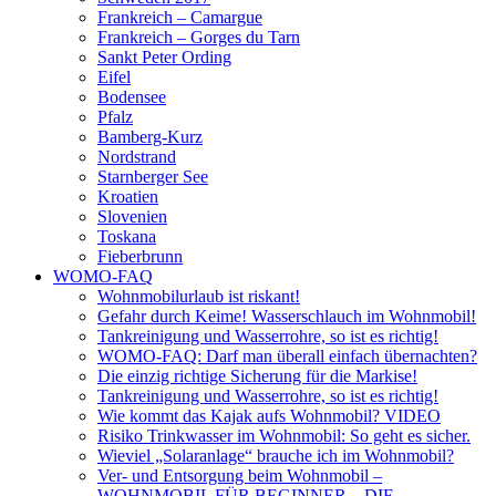
Frankreich – Camargue
Frankreich – Gorges du Tarn
Sankt Peter Ording
Eifel
Bodensee
Pfalz
Bamberg-Kurz
Nordstrand
Starnberger See
Kroatien
Slovenien
Toskana
Fieberbrunn
WOMO-FAQ
Wohnmobilurlaub ist riskant!
Gefahr durch Keime! Wasserschlauch im Wohnmobil!
Tankreinigung und Wasserrohre, so ist es richtig!
WOMO-FAQ: Darf man überall einfach übernachten?
Die einzig richtige Sicherung für die Markise!
Tankreinigung und Wasserrohre, so ist es richtig!
Wie kommt das Kajak aufs Wohnmobil? VIDEO
Risiko Trinkwasser im Wohnmobil: So geht es sicher.
Wieviel „Solaranlage“ brauche ich im Wohnmobil?
Ver- und Entsorgung beim Wohnmobil –
WOHNMOBIL FÜR BEGINNER – DIE