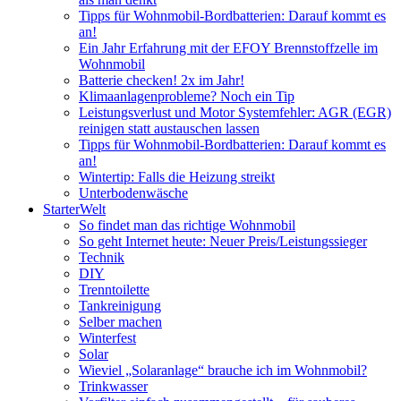
Tipps für Wohnmobil-Bordbatterien: Darauf kommt es
an!
Ein Jahr Erfahrung mit der EFOY Brennstoffzelle im
Wohnmobil
Batterie checken! 2x im Jahr!
Klimaanlagenprobleme? Noch ein Tip
Leistungsverlust und Motor Systemfehler: AGR (EGR)
reinigen statt austauschen lassen
Tipps für Wohnmobil-Bordbatterien: Darauf kommt es
an!
Wintertip: Falls die Heizung streikt
Unterbodenwäsche
StarterWelt
So findet man das richtige Wohnmobil
So geht Internet heute: Neuer Preis/Leistungssieger
Technik
DIY
Trenntoilette
Tankreinigung
Selber machen
Winterfest
Solar
Wieviel „Solaranlage“ brauche ich im Wohnmobil?
Trinkwasser