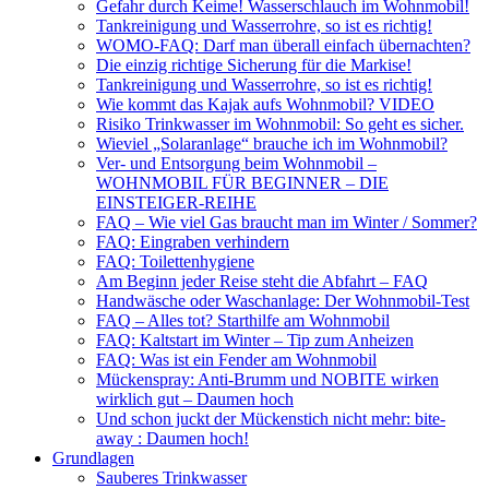
Gefahr durch Keime! Wasserschlauch im Wohnmobil!
Tankreinigung und Wasserrohre, so ist es richtig!
WOMO-FAQ: Darf man überall einfach übernachten?
Die einzig richtige Sicherung für die Markise!
Tankreinigung und Wasserrohre, so ist es richtig!
Wie kommt das Kajak aufs Wohnmobil? VIDEO
Risiko Trinkwasser im Wohnmobil: So geht es sicher.
Wieviel „Solaranlage“ brauche ich im Wohnmobil?
Ver- und Entsorgung beim Wohnmobil –
WOHNMOBIL FÜR BEGINNER – DIE
EINSTEIGER-REIHE
FAQ – Wie viel Gas braucht man im Winter / Sommer?
FAQ: Eingraben verhindern
FAQ: Toilettenhygiene
Am Beginn jeder Reise steht die Abfahrt – FAQ
Handwäsche oder Waschanlage: Der Wohnmobil-Test
FAQ – Alles tot? Starthilfe am Wohnmobil
FAQ: Kaltstart im Winter – Tip zum Anheizen
FAQ: Was ist ein Fender am Wohnmobil
Mückenspray: Anti-Brumm und NOBITE wirken
wirklich gut – Daumen hoch
Und schon juckt der Mückenstich nicht mehr: bite-
away : Daumen hoch!
Grundlagen
Sauberes Trinkwasser