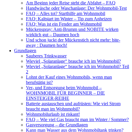
Am Beginn jeder Reise steht die Abfahrt – FAQ
Handwäsche oder Waschanlage: Der Wohnmobil-Test
FAQ – Alles tot? Starthilfe am Wohnmobil
FAQ: Kaltstart im Winter – Tip zum Anheizen
FAQ: Was ist ein Fender am Wohnmobil
Mückenspray: Anti-Brumm und NOBITE wirken
wirklich gut – Daumen hoch
Und schon juckt der Mückenstich nicht mehr: bite-
away : Daumen hoch!
Grundlagen
Sauberes Trinkwasser
Wieviel „Solaranlage“ brauche ich im Wohnmobil?
Wieviel „Solaranlage“ brauche ich im Wohnmobil? Teil
2
Lohnt der Kauf eines Wohnmobils, wenn man
berufstätig ist?
Ver- und Entsorgung beim Wohnmobil –
WOHNMOBIL FÜR BEGINNER – DIE
EINSTEIGER-REIHE
Batterie austauschen und aufrüsten: Wie viel Strom
braucht man im Wohnmobil?
Wohnmobilurlaub ist riskant!
FAQ – Wie viel Gas braucht man im Winter / Sommer?
Gasversorgung – die Grundlagen
Kann man Wasser aus dem Wohnmobiltank trinken?