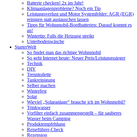
Batterie checken! 2x im Jahr!
Klimaanlagenprobleme? Noch ein Tip
Leistungsverlust und Motor Systemfehler: AGR (EGR)
reinigen statt austauschen lassen
Tipps für Wohnmobil-Bordbatterien: Darauf kommt es
an!
Wintertip: Falls die Heizung streikt
Unterbodenwäsche
StarterWelt
So findet man das richtige Wohnmobil
So geht Internet heute: Neuer Preis/Leistungssieger
Technik
DIY
Trenntoilette
Tankreinigung
Selber machen
Winterfest
Solar
Wieviel „Solaranlage“ brauche ich im Wohnmobil?
Trinkwasser
Vorfilter einfach zusammengestellt – für sauberes
Wasser beim Camping
Produktempfehlung
Reiseführer-Check
Rezension