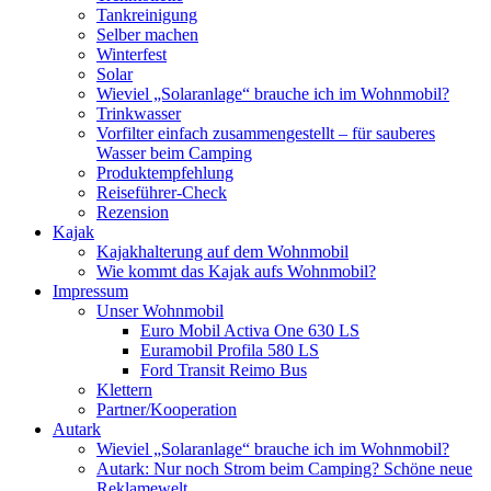
Tankreinigung
Selber machen
Winterfest
Solar
Wieviel „Solaranlage“ brauche ich im Wohnmobil?
Trinkwasser
Vorfilter einfach zusammengestellt – für sauberes
Wasser beim Camping
Produktempfehlung
Reiseführer-Check
Rezension
Kajak
Kajakhalterung auf dem Wohnmobil
Wie kommt das Kajak aufs Wohnmobil?
Impressum
Unser Wohnmobil
Euro Mobil Activa One 630 LS
Euramobil Profila 580 LS
Ford Transit Reimo Bus
Klettern
Partner/Kooperation
Autark
Wieviel „Solaranlage“ brauche ich im Wohnmobil?
Autark: Nur noch Strom beim Camping? Schöne neue
Reklamewelt.