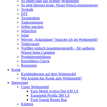
So findet man das richtige Wohnmobil
So geht Internet heute: Neuer Preis/Leistungssieger
Technik
DIY
Trenntoilette
Tankreinigung
Selber machen
Winterfest
Solar
Wieviel „Solaranlage“ brauche ich im Wohnmobil?
Trinkwasser
Vorfilter einfach zusammengestellt – für sauberes
Wasser beim Camping
Produktempfehlung
Reiseführer-Check
Rezension
Kajak
Kajakhalterung auf dem Wohnmobil
Wie kommt das Kajak aufs Wohnmobil?
Impressum
Unser Wohnmobil
Euro Mobil Activa One 630 LS
Euramobil Profila 580 LS
Ford Transit Reimo Bus
Klettern