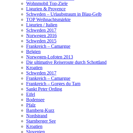
Wohnmobil Top-Ziele
Ligurien & Provence
Schweden – Urlaubstraum in Blau-Gelb
TOP Weihnachtsmärkte
Ligurien / Italien
Schweden 2017
Norwegen 2016
Schweden 2015
Frankreich – Camargue
Belgien
Norwegen-Lofoten 2013
Die ultimative Reiseroute durch Schottland
Kroatien
Schweden 2017
Frankreich – Camargue
Frankreich – Gorges du Tarn
Sankt Peter Ording
Eifel
Bodensee
Pfalz
Bamberg-Kurz
Nordstrand
Starnberger See
Kroatien
Slovenien