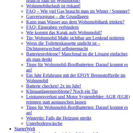
braucht man im Wohnmobil?
Wohnmobilurlaub ist riskant!
FAQ – Wie viel Gas braucht man im Winter / Sommer?
Gasversorgung – die Grundlagen
Kann man Wasser aus dem Wohnmobiltank trinken?
FAQ: Eingraben verhindern
Wie kommt das Kajak aufs Wohnmobil?
Tip: Wohnmobil Maße sichtbar am Lenkrad notieren
Wenn die Toilettenkassette undicht ist –
Dichtungswechsel selbstgemacht
Batterieprobleme? Manchmal ist die Lösung einfacher,
als man denkt
Tipps für Wohnmobil-Bordbatterien: Darauf kommt es
an!
Ein Jahr Erfahrung mit der EFOY Brennstoffzelle im
Wohnmobil
Batterie checken! 2x im Jahr!
Klimaanlagenprobleme? Noch ein Tip
Leistungsverlust und Motor Systemfehler: AGR (EGR)
reinigen statt austauschen lassen
Tipps für Wohnmobil-Bordbatterien: Darauf kommt es
an!
Wintertip: Falls die Heizung streikt
Unterbodenwäsche
StarterWelt