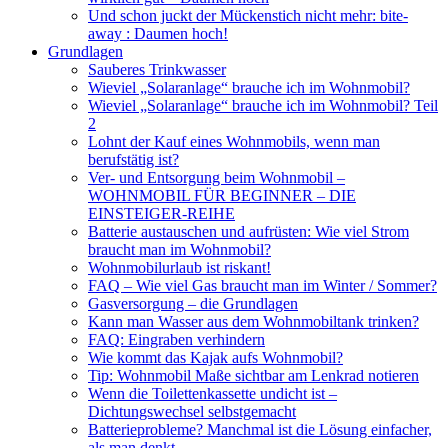
Und schon juckt der Mückenstich nicht mehr: bite-
away : Daumen hoch!
Grundlagen
Sauberes Trinkwasser
Wieviel „Solaranlage“ brauche ich im Wohnmobil?
Wieviel „Solaranlage“ brauche ich im Wohnmobil? Teil
2
Lohnt der Kauf eines Wohnmobils, wenn man
berufstätig ist?
Ver- und Entsorgung beim Wohnmobil –
WOHNMOBIL FÜR BEGINNER – DIE
EINSTEIGER-REIHE
Batterie austauschen und aufrüsten: Wie viel Strom
braucht man im Wohnmobil?
Wohnmobilurlaub ist riskant!
FAQ – Wie viel Gas braucht man im Winter / Sommer?
Gasversorgung – die Grundlagen
Kann man Wasser aus dem Wohnmobiltank trinken?
FAQ: Eingraben verhindern
Wie kommt das Kajak aufs Wohnmobil?
Tip: Wohnmobil Maße sichtbar am Lenkrad notieren
Wenn die Toilettenkassette undicht ist –
Dichtungswechsel selbstgemacht
Batterieprobleme? Manchmal ist die Lösung einfacher,
als man denkt