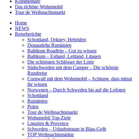
Kommentare
Das richtige Wohnmobil
Tour de Weihnachtsmarkt
Home
NEWS
Reiseberichte
Schottland, Orkney, Hebriden
Donaudelta Rumänien
Baltikum Roadtrip – Gut zu wissen
Baltikum – Estland, Lettland, Litauen
Die schönsten Schlösser der Loire
Südschweden mit dem Camper – Die schönste
Rundreise
Cornwall mit dem Wohnmobil – Achtung, dass müsst
ihr wissen
Norwegen – Durch Schweden bis auf die Lofoten
Schottland
Rumänien
Polen
Tour de Weihnachtsmarkt
Wohnmobil Top-Ziele
Ligurien & Provence
Schweden – Urlaubstraum in Blau-Gelb
TOP Weihnachtsmärkte