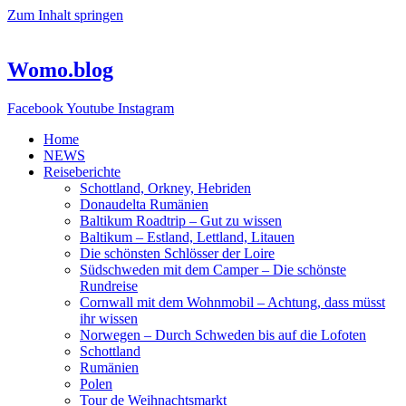
Zum Inhalt springen
Womo.blog
Facebook
Youtube
Instagram
Home
NEWS
Reiseberichte
Schottland, Orkney, Hebriden
Donaudelta Rumänien
Baltikum Roadtrip – Gut zu wissen
Baltikum – Estland, Lettland, Litauen
Die schönsten Schlösser der Loire
Südschweden mit dem Camper – Die schönste
Rundreise
Cornwall mit dem Wohnmobil – Achtung, dass müsst
ihr wissen
Norwegen – Durch Schweden bis auf die Lofoten
Schottland
Rumänien
Polen
Tour de Weihnachtsmarkt