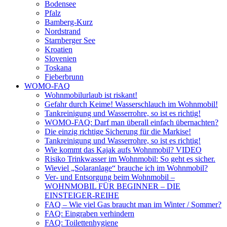
Bodensee
Pfalz
Bamberg-Kurz
Nordstrand
Starnberger See
Kroatien
Slovenien
Toskana
Fieberbrunn
WOMO-FAQ
Wohnmobilurlaub ist riskant!
Gefahr durch Keime! Wasserschlauch im Wohnmobil!
Tankreinigung und Wasserrohre, so ist es richtig!
WOMO-FAQ: Darf man überall einfach übernachten?
Die einzig richtige Sicherung für die Markise!
Tankreinigung und Wasserrohre, so ist es richtig!
Wie kommt das Kajak aufs Wohnmobil? VIDEO
Risiko Trinkwasser im Wohnmobil: So geht es sicher.
Wieviel „Solaranlage“ brauche ich im Wohnmobil?
Ver- und Entsorgung beim Wohnmobil –
WOHNMOBIL FÜR BEGINNER – DIE
EINSTEIGER-REIHE
FAQ – Wie viel Gas braucht man im Winter / Sommer?
FAQ: Eingraben verhindern
FAQ: Toilettenhygiene