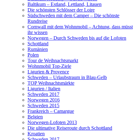
Baltikum – Estland, Lettland, Litauen
Die schönsten Schlösser der Loire
Südschweden mit dem Camper – Die schönste
Rundreise
Cornwall mit dem Wohnmobil – Achtung, dass müsst
ihr wissen
Norwegen – Durch Schweden bis auf die Lofoten
Schottland
Rumänien
Polen
Tour de Weihnachtsmarkt
Wohnmobil Top-Ziele
Ligurien & Provence
Schweden – Urlaubstraum in Blau-Gelb
TOP Weihnachtsmärkte
Ligurien / Italien
Schweden 2017
Norwegen 2016
Schweden 2015
Frankreich – Camargue
Belgien
Norwegen-Lofoten 2013
Die ultimative Reiseroute durch Schottland
Kroatien
Schweden 2017