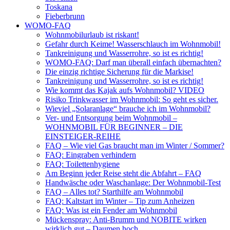
Toskana
Fieberbrunn
WOMO-FAQ
Wohnmobilurlaub ist riskant!
Gefahr durch Keime! Wasserschlauch im Wohnmobil!
Tankreinigung und Wasserrohre, so ist es richtig!
WOMO-FAQ: Darf man überall einfach übernachten?
Die einzig richtige Sicherung für die Markise!
Tankreinigung und Wasserrohre, so ist es richtig!
Wie kommt das Kajak aufs Wohnmobil? VIDEO
Risiko Trinkwasser im Wohnmobil: So geht es sicher.
Wieviel „Solaranlage“ brauche ich im Wohnmobil?
Ver- und Entsorgung beim Wohnmobil –
WOHNMOBIL FÜR BEGINNER – DIE
EINSTEIGER-REIHE
FAQ – Wie viel Gas braucht man im Winter / Sommer?
FAQ: Eingraben verhindern
FAQ: Toilettenhygiene
Am Beginn jeder Reise steht die Abfahrt – FAQ
Handwäsche oder Waschanlage: Der Wohnmobil-Test
FAQ – Alles tot? Starthilfe am Wohnmobil
FAQ: Kaltstart im Winter – Tip zum Anheizen
FAQ: Was ist ein Fender am Wohnmobil
Mückenspray: Anti-Brumm und NOBITE wirken
wirklich gut – Daumen hoch