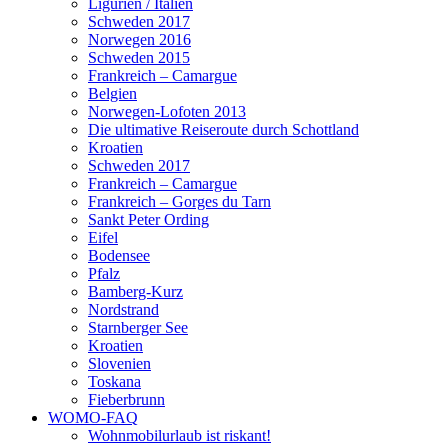
Ligurien / Italien
Schweden 2017
Norwegen 2016
Schweden 2015
Frankreich – Camargue
Belgien
Norwegen-Lofoten 2013
Die ultimative Reiseroute durch Schottland
Kroatien
Schweden 2017
Frankreich – Camargue
Frankreich – Gorges du Tarn
Sankt Peter Ording
Eifel
Bodensee
Pfalz
Bamberg-Kurz
Nordstrand
Starnberger See
Kroatien
Slovenien
Toskana
Fieberbrunn
WOMO-FAQ
Wohnmobilurlaub ist riskant!