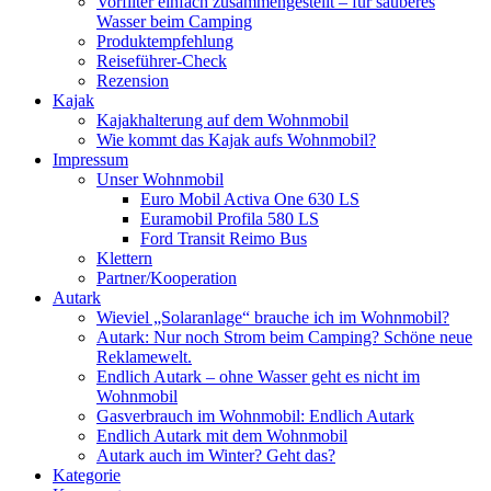
Vorfilter einfach zusammengestellt – für sauberes
Wasser beim Camping
Produktempfehlung
Reiseführer-Check
Rezension
Kajak
Kajakhalterung auf dem Wohnmobil
Wie kommt das Kajak aufs Wohnmobil?
Impressum
Unser Wohnmobil
Euro Mobil Activa One 630 LS
Euramobil Profila 580 LS
Ford Transit Reimo Bus
Klettern
Partner/Kooperation
Autark
Wieviel „Solaranlage“ brauche ich im Wohnmobil?
Autark: Nur noch Strom beim Camping? Schöne neue
Reklamewelt.
Endlich Autark – ohne Wasser geht es nicht im
Wohnmobil
Gasverbrauch im Wohnmobil: Endlich Autark
Endlich Autark mit dem Wohnmobil
Autark auch im Winter? Geht das?
Kategorie