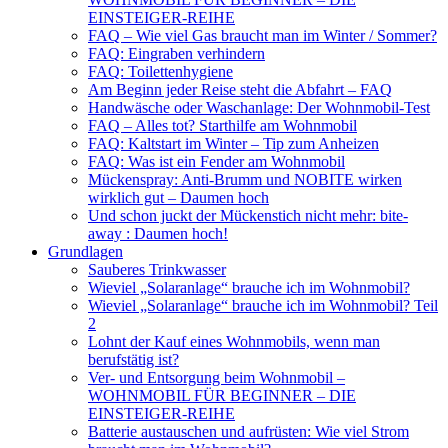
EINSTEIGER-REIHE
FAQ – Wie viel Gas braucht man im Winter / Sommer?
FAQ: Eingraben verhindern
FAQ: Toilettenhygiene
Am Beginn jeder Reise steht die Abfahrt – FAQ
Handwäsche oder Waschanlage: Der Wohnmobil-Test
FAQ – Alles tot? Starthilfe am Wohnmobil
FAQ: Kaltstart im Winter – Tip zum Anheizen
FAQ: Was ist ein Fender am Wohnmobil
Mückenspray: Anti-Brumm und NOBITE wirken
wirklich gut – Daumen hoch
Und schon juckt der Mückenstich nicht mehr: bite-
away : Daumen hoch!
Grundlagen
Sauberes Trinkwasser
Wieviel „Solaranlage“ brauche ich im Wohnmobil?
Wieviel „Solaranlage“ brauche ich im Wohnmobil? Teil
2
Lohnt der Kauf eines Wohnmobils, wenn man
berufstätig ist?
Ver- und Entsorgung beim Wohnmobil –
WOHNMOBIL FÜR BEGINNER – DIE
EINSTEIGER-REIHE
Batterie austauschen und aufrüsten: Wie viel Strom