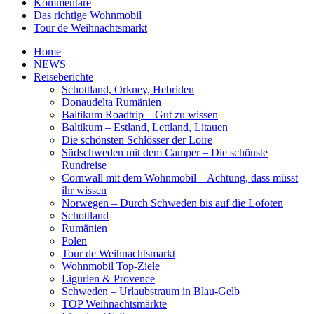
Kommentare
Das richtige Wohnmobil
Tour de Weihnachtsmarkt
Home
NEWS
Reiseberichte
Schottland, Orkney, Hebriden
Donaudelta Rumänien
Baltikum Roadtrip – Gut zu wissen
Baltikum – Estland, Lettland, Litauen
Die schönsten Schlösser der Loire
Südschweden mit dem Camper – Die schönste
Rundreise
Cornwall mit dem Wohnmobil – Achtung, dass müsst
ihr wissen
Norwegen – Durch Schweden bis auf die Lofoten
Schottland
Rumänien
Polen
Tour de Weihnachtsmarkt
Wohnmobil Top-Ziele
Ligurien & Provence
Schweden – Urlaubstraum in Blau-Gelb
TOP Weihnachtsmärkte