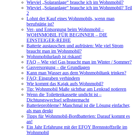
Wieviel „Solaranlage“ brauche ich im Wohnmobil?
Wieviel „Solaranlage“ brauche ich im Wohnmobil? Teil
2
Lohnt der Kauf eines Wohnmobils, wenn man
berufstätig ist?
Ver- und Entsorgung beim Wohnmobil –
WOHNMOBIL FÜR BEGINNER – DIE
EINSTEIGER-REIHE
Batterie austauschen und aufrüsten: Wie viel Strom
braucht man im Wohnmobil?
Wohnmobilurlaub ist riskant!
FAQ – Wie viel Gas braucht man im Winter / Sommer?
Gasversorgung – die Grundlagen
Kann man Wasser aus dem Wohnmobiltank trinken?
FAQ: Eingraben verhindern
Wie kommt das Kajak aufs Wohnmobil?
Tip: Wohnmobil Maße sichtbar am Lenkrad notieren
Wenn die Toilettenkassette undicht ist –
Dichtungswechsel selbstgemacht
Batterieprobleme? Manchmal ist die Lösung einfacher,
als man denkt
Tipps für Wohnmobil-Bordbatterien: Darauf kommt es
an!
Ein Jahr Erfahrung mit der EFOY Brennstoffzelle im
Wohnmobil