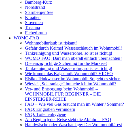
Bamberg-Kurz
Nordstrand
Starnberger See
Kroatien
Slovenien
Toskana
Fieberbrunn
WOMO-FAQ
Wohnmobilurlaub ist riskant!
Gefahr durch Keime! Wasserschlauch im Wohnmobil!
Tankreinigung und Wasserrohre, so ist es richtig!
WOMO-FAQ: Darf man überall einfach übernachten?
Die einzig richtige Sicherung für die Markise!
Tankreinigung und Wasserrohre, so ist es richtig!
Wie kommt das Kajak aufs Wohnmobil? VIDEO
Risiko Trinkwasser im Wohnmobil: So geht es sicher.
Wieviel „Solaranlage“ brauche ich im Wohnmobil?
Ver- und Entsorgung beim Wohnmobil –
WOHNMOBIL FÜR BEGINNER – DIE
EINSTEIGER-REIHE
FAQ – Wie viel Gas braucht man im Winter / Sommer?
FAQ: Eingraben verhindern
FAQ: Toilettenhygiene
Am Beginn jeder Reise steht die Abfahrt – FAQ
Handwäsche oder Waschanlage: Der Wohnmobil-Test