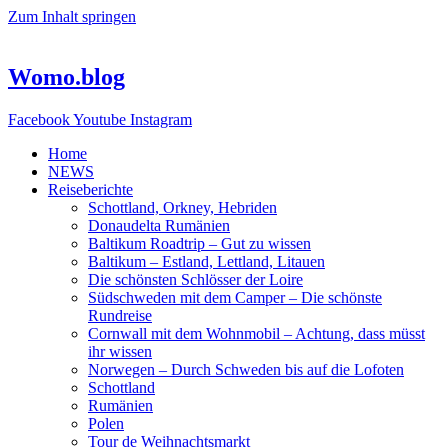
Zum Inhalt springen
Womo.blog
Facebook
Youtube
Instagram
Home
NEWS
Reiseberichte
Schottland, Orkney, Hebriden
Donaudelta Rumänien
Baltikum Roadtrip – Gut zu wissen
Baltikum – Estland, Lettland, Litauen
Die schönsten Schlösser der Loire
Südschweden mit dem Camper – Die schönste
Rundreise
Cornwall mit dem Wohnmobil – Achtung, dass müsst
ihr wissen
Norwegen – Durch Schweden bis auf die Lofoten
Schottland
Rumänien
Polen
Tour de Weihnachtsmarkt