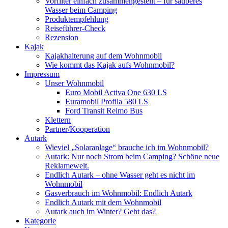
Vorfilter einfach zusammengestellt – für sauberes
Wasser beim Camping
Produktempfehlung
Reiseführer-Check
Rezension
Kajak
Kajakhalterung auf dem Wohnmobil
Wie kommt das Kajak aufs Wohnmobil?
Impressum
Unser Wohnmobil
Euro Mobil Activa One 630 LS
Euramobil Profila 580 LS
Ford Transit Reimo Bus
Klettern
Partner/Kooperation
Autark
Wieviel „Solaranlage“ brauche ich im Wohnmobil?
Autark: Nur noch Strom beim Camping? Schöne neue
Reklamewelt.
Endlich Autark – ohne Wasser geht es nicht im
Wohnmobil
Gasverbrauch im Wohnmobil: Endlich Autark
Endlich Autark mit dem Wohnmobil
Autark auch im Winter? Geht das?
Kategorie