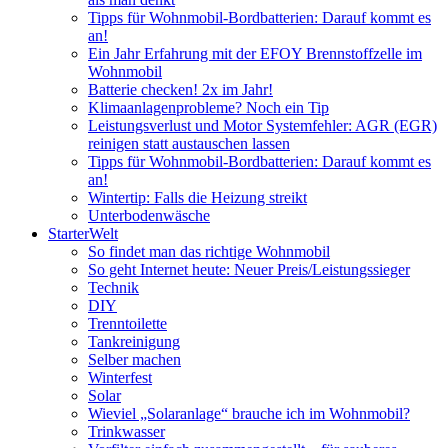
Tipps für Wohnmobil-Bordbatterien: Darauf kommt es
an!
Ein Jahr Erfahrung mit der EFOY Brennstoffzelle im
Wohnmobil
Batterie checken! 2x im Jahr!
Klimaanlagenprobleme? Noch ein Tip
Leistungsverlust und Motor Systemfehler: AGR (EGR)
reinigen statt austauschen lassen
Tipps für Wohnmobil-Bordbatterien: Darauf kommt es
an!
Wintertip: Falls die Heizung streikt
Unterbodenwäsche
StarterWelt
So findet man das richtige Wohnmobil
So geht Internet heute: Neuer Preis/Leistungssieger
Technik
DIY
Trenntoilette
Tankreinigung
Selber machen
Winterfest
Solar
Wieviel „Solaranlage“ brauche ich im Wohnmobil?
Trinkwasser