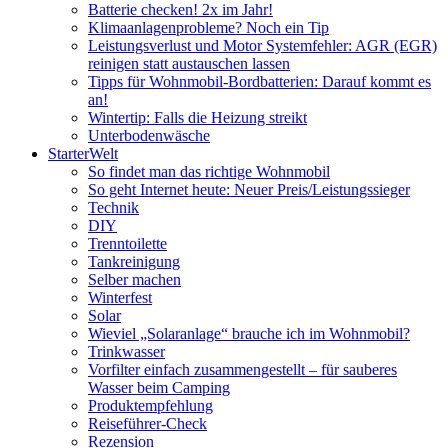
Batterie checken! 2x im Jahr!
Klimaanlagenprobleme? Noch ein Tip
Leistungsverlust und Motor Systemfehler: AGR (EGR)
reinigen statt austauschen lassen
Tipps für Wohnmobil-Bordbatterien: Darauf kommt es
an!
Wintertip: Falls die Heizung streikt
Unterbodenwäsche
StarterWelt
So findet man das richtige Wohnmobil
So geht Internet heute: Neuer Preis/Leistungssieger
Technik
DIY
Trenntoilette
Tankreinigung
Selber machen
Winterfest
Solar
Wieviel „Solaranlage“ brauche ich im Wohnmobil?
Trinkwasser
Vorfilter einfach zusammengestellt – für sauberes
Wasser beim Camping
Produktempfehlung
Reiseführer-Check
Rezension