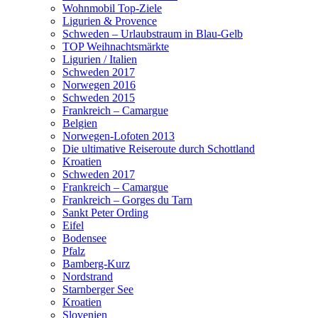
Wohnmobil Top-Ziele
Ligurien & Provence
Schweden – Urlaubstraum in Blau-Gelb
TOP Weihnachtsmärkte
Ligurien / Italien
Schweden 2017
Norwegen 2016
Schweden 2015
Frankreich – Camargue
Belgien
Norwegen-Lofoten 2013
Die ultimative Reiseroute durch Schottland
Kroatien
Schweden 2017
Frankreich – Camargue
Frankreich – Gorges du Tarn
Sankt Peter Ording
Eifel
Bodensee
Pfalz
Bamberg-Kurz
Nordstrand
Starnberger See
Kroatien
Slovenien