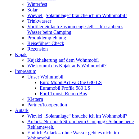
Winterfest
Solar
Wieviel „Solaranlage“ brauche ich im Wohnmobil?
Trinkwasser
Vorfilter einfach zusammengestellt – für sauberes
Wasser beim Camping
Produktempfehlung
Reiseführer-Check
Rezension
Kajak
Kajakhalterung auf dem Wohnmobil
Wie kommt das Kajak aufs Wohnmobil?
Impressum
Unser Wohnmobil
Euro Mobil Activa One 630 LS
Euramobil Profila 580 LS
Ford Transit Reimo Bus
Klettern
Partner/Kooperation
Autark
Wieviel „Solaranlage“ brauche ich im Wohnmobil?
Autark: Nur noch Strom beim Camping? Schöne neue
Reklamewelt.
Endlich Autark – ohne Wasser geht es nicht im
Wohnmobil