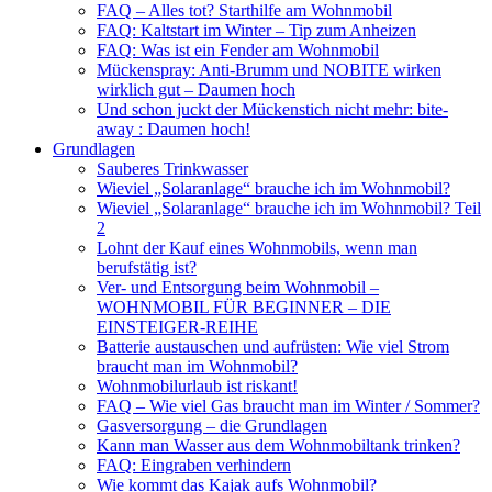
FAQ – Alles tot? Starthilfe am Wohnmobil
FAQ: Kaltstart im Winter – Tip zum Anheizen
FAQ: Was ist ein Fender am Wohnmobil
Mückenspray: Anti-Brumm und NOBITE wirken
wirklich gut – Daumen hoch
Und schon juckt der Mückenstich nicht mehr: bite-
away : Daumen hoch!
Grundlagen
Sauberes Trinkwasser
Wieviel „Solaranlage“ brauche ich im Wohnmobil?
Wieviel „Solaranlage“ brauche ich im Wohnmobil? Teil
2
Lohnt der Kauf eines Wohnmobils, wenn man
berufstätig ist?
Ver- und Entsorgung beim Wohnmobil –
WOHNMOBIL FÜR BEGINNER – DIE
EINSTEIGER-REIHE
Batterie austauschen und aufrüsten: Wie viel Strom
braucht man im Wohnmobil?
Wohnmobilurlaub ist riskant!
FAQ – Wie viel Gas braucht man im Winter / Sommer?
Gasversorgung – die Grundlagen
Kann man Wasser aus dem Wohnmobiltank trinken?
FAQ: Eingraben verhindern
Wie kommt das Kajak aufs Wohnmobil?