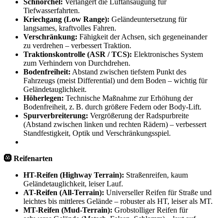
Schnorchel:
Verlängert die Luftansaugung für
Tiefwasserfahrten.
Kriechgang (Low Range):
Geländeuntersetzung für
langsames, kraftvolles Fahren.
Verschränkung:
Fähigkeit der Achsen, sich gegeneinander
zu verdrehen – verbessert Traktion.
Traktionskontrolle (ASR / TCS):
Elektronisches System
zum Verhindern von Durchdrehen.
Bodenfreiheit:
Abstand zwischen tiefstem Punkt des
Fahrzeugs (meist Differential) und dem Boden – wichtig für
Geländetauglichkeit.
Höherlegen:
Technische Maßnahme zur Erhöhung der
Bodenfreiheit, z. B. durch größere Federn oder Body-Lift.
Spurverbreiterung:
Vergrößerung der Radspurbreite
(Abstand zwischen linken und rechten Rädern) – verbessert
Standfestigkeit, Optik und Verschränkungsspiel.
🛞 Reifenarten
HT-Reifen (Highway Terrain):
Straßenreifen, kaum
Geländetauglichkeit, leiser Lauf.
AT-Reifen (All-Terrain):
Universeller Reifen für Straße und
leichtes bis mittleres Gelände – robuster als HT, leiser als MT.
MT-Reifen (Mud-Terrain):
Grobstolliger Reifen für