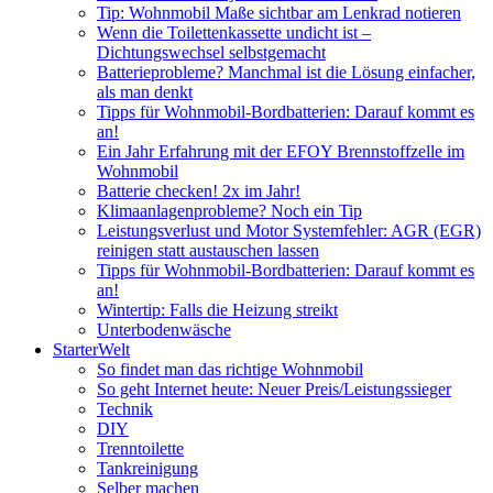
Tip: Wohnmobil Maße sichtbar am Lenkrad notieren
Wenn die Toilettenkassette undicht ist –
Dichtungswechsel selbstgemacht
Batterieprobleme? Manchmal ist die Lösung einfacher,
als man denkt
Tipps für Wohnmobil-Bordbatterien: Darauf kommt es
an!
Ein Jahr Erfahrung mit der EFOY Brennstoffzelle im
Wohnmobil
Batterie checken! 2x im Jahr!
Klimaanlagenprobleme? Noch ein Tip
Leistungsverlust und Motor Systemfehler: AGR (EGR)
reinigen statt austauschen lassen
Tipps für Wohnmobil-Bordbatterien: Darauf kommt es
an!
Wintertip: Falls die Heizung streikt
Unterbodenwäsche
StarterWelt
So findet man das richtige Wohnmobil
So geht Internet heute: Neuer Preis/Leistungssieger
Technik
DIY
Trenntoilette
Tankreinigung
Selber machen