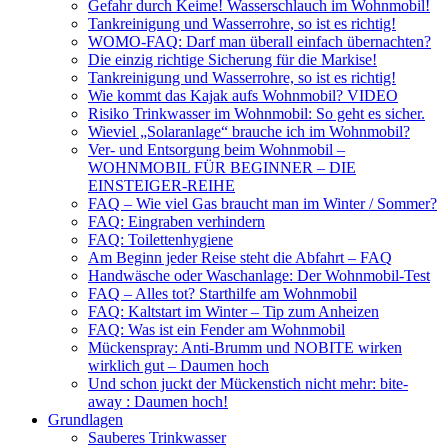
Gefahr durch Keime! Wasserschlauch im Wohnmobil!
Tankreinigung und Wasserrohre, so ist es richtig!
WOMO-FAQ: Darf man überall einfach übernachten?
Die einzig richtige Sicherung für die Markise!
Tankreinigung und Wasserrohre, so ist es richtig!
Wie kommt das Kajak aufs Wohnmobil? VIDEO
Risiko Trinkwasser im Wohnmobil: So geht es sicher.
Wieviel „Solaranlage“ brauche ich im Wohnmobil?
Ver- und Entsorgung beim Wohnmobil –
WOHNMOBIL FÜR BEGINNER – DIE
EINSTEIGER-REIHE
FAQ – Wie viel Gas braucht man im Winter / Sommer?
FAQ: Eingraben verhindern
FAQ: Toilettenhygiene
Am Beginn jeder Reise steht die Abfahrt – FAQ
Handwäsche oder Waschanlage: Der Wohnmobil-Test
FAQ – Alles tot? Starthilfe am Wohnmobil
FAQ: Kaltstart im Winter – Tip zum Anheizen
FAQ: Was ist ein Fender am Wohnmobil
Mückenspray: Anti-Brumm und NOBITE wirken
wirklich gut – Daumen hoch
Und schon juckt der Mückenstich nicht mehr: bite-
away : Daumen hoch!
Grundlagen
Sauberes Trinkwasser