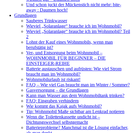
Und schon juckt der Mückenstich nicht mehr: bite-
away : Daumen hoch!
Grundlagen
Sauberes Trinkwasser
Wieviel „Solaranlage“ brauche ich im Wohnmobil?
Wieviel „Solaranlage“ brauche ich im Wohnmobil? Teil
2
Lohnt der Kauf eines Wohnmobils, wenn man
berufstätig ist?
Ver- und Entsorgung beim Wohnmobil –
WOHNMOBIL FÜR BEGINNER – DIE
EINSTEIGER-REIHE
Batterie austauschen und aufrüsten: Wie viel Strom
braucht man im Wohnmobil?
Wohnmobilurlaub ist riskant!
FAQ – Wie viel Gas braucht man im Winter / Sommer?
Gasversorgung – die Grundlagen
Kann man Wasser aus dem Wohnmobiltank trinken?
FAQ: Eingraben verhindern
Wie kommt das Kajak aufs Wohnmobil?
Tip: Wohnmobil Maße sichtbar am Lenkrad notieren
Wenn die Toilettenkassette undicht ist –
Dichtungswechsel selbstgemacht
Batterieprobleme? Manchmal ist die Lösung einfacher,
als man denkt