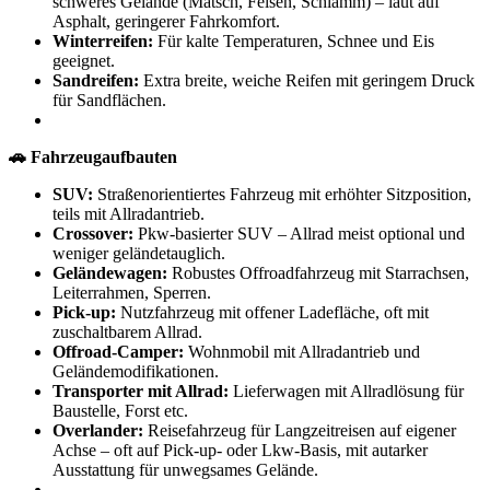
schweres Gelände (Matsch, Felsen, Schlamm) – laut auf
Asphalt, geringerer Fahrkomfort.
Winterreifen:
Für kalte Temperaturen, Schnee und Eis
geeignet.
Sandreifen:
Extra breite, weiche Reifen mit geringem Druck
für Sandflächen.
🚗 Fahrzeugaufbauten
SUV:
Straßenorientiertes Fahrzeug mit erhöhter Sitzposition,
teils mit Allradantrieb.
Crossover:
Pkw-basierter SUV – Allrad meist optional und
weniger geländetauglich.
Geländewagen:
Robustes Offroadfahrzeug mit Starrachsen,
Leiterrahmen, Sperren.
Pick-up:
Nutzfahrzeug mit offener Ladefläche, oft mit
zuschaltbarem Allrad.
Offroad-Camper:
Wohnmobil mit Allradantrieb und
Geländemodifikationen.
Transporter mit Allrad:
Lieferwagen mit Allradlösung für
Baustelle, Forst etc.
Overlander:
Reisefahrzeug für Langzeitreisen auf eigener
Achse – oft auf Pick-up- oder Lkw-Basis, mit autarker
Ausstattung für unwegsames Gelände.