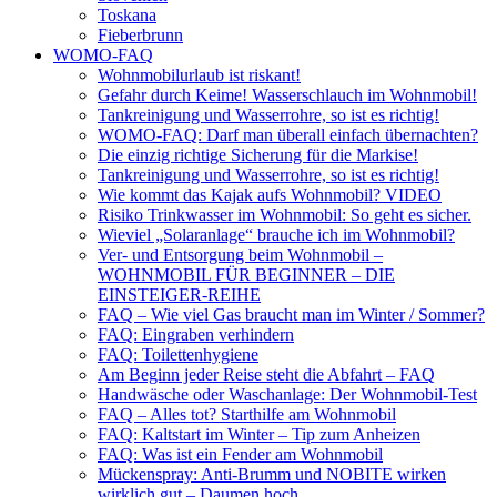
Toskana
Fieberbrunn
WOMO-FAQ
Wohnmobilurlaub ist riskant!
Gefahr durch Keime! Wasserschlauch im Wohnmobil!
Tankreinigung und Wasserrohre, so ist es richtig!
WOMO-FAQ: Darf man überall einfach übernachten?
Die einzig richtige Sicherung für die Markise!
Tankreinigung und Wasserrohre, so ist es richtig!
Wie kommt das Kajak aufs Wohnmobil? VIDEO
Risiko Trinkwasser im Wohnmobil: So geht es sicher.
Wieviel „Solaranlage“ brauche ich im Wohnmobil?
Ver- und Entsorgung beim Wohnmobil –
WOHNMOBIL FÜR BEGINNER – DIE
EINSTEIGER-REIHE
FAQ – Wie viel Gas braucht man im Winter / Sommer?
FAQ: Eingraben verhindern
FAQ: Toilettenhygiene
Am Beginn jeder Reise steht die Abfahrt – FAQ
Handwäsche oder Waschanlage: Der Wohnmobil-Test
FAQ – Alles tot? Starthilfe am Wohnmobil
FAQ: Kaltstart im Winter – Tip zum Anheizen
FAQ: Was ist ein Fender am Wohnmobil
Mückenspray: Anti-Brumm und NOBITE wirken
wirklich gut – Daumen hoch