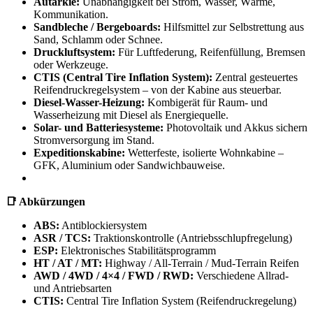
Autarkie:
Unabhängigkeit bei Strom, Wasser, Wärme,
Kommunikation.
Sandbleche / Bergeboards:
Hilfsmittel zur Selbstrettung aus
Sand, Schlamm oder Schnee.
Druckluftsystem:
Für Luftfederung, Reifenfüllung, Bremsen
oder Werkzeuge.
CTIS (Central Tire Inflation System):
Zentral gesteuertes
Reifendruckregelsystem – von der Kabine aus steuerbar.
Diesel-Wasser-Heizung:
Kombigerät für Raum- und
Wasserheizung mit Diesel als Energiequelle.
Solar- und Batteriesysteme:
Photovoltaik und Akkus sichern
Stromversorgung im Stand.
Expeditionskabine:
Wetterfeste, isolierte Wohnkabine –
GFK, Aluminium oder Sandwichbauweise.
📑 Abkürzungen
ABS:
Antiblockiersystem
ASR / TCS:
Traktionskontrolle (Antriebsschlupfregelung)
ESP:
Elektronisches Stabilitätsprogramm
HT / AT / MT:
Highway / All-Terrain / Mud-Terrain Reifen
AWD / 4WD / 4×4 / FWD / RWD:
Verschiedene Allrad-
und Antriebsarten
CTIS:
Central Tire Inflation System (Reifendruckregelung)