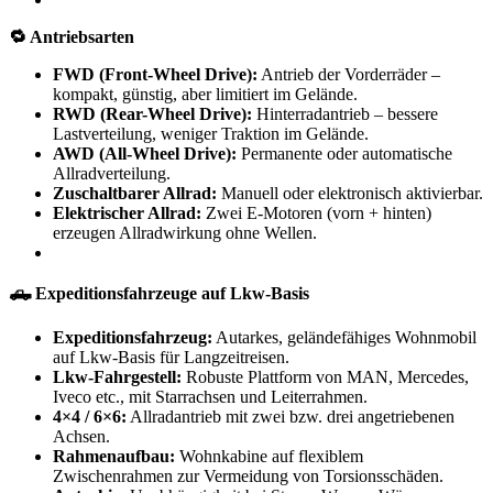
🔁 Antriebsarten
FWD (Front-Wheel Drive):
Antrieb der Vorderräder –
kompakt, günstig, aber limitiert im Gelände.
RWD (Rear-Wheel Drive):
Hinterradantrieb – bessere
Lastverteilung, weniger Traktion im Gelände.
AWD (All-Wheel Drive):
Permanente oder automatische
Allradverteilung.
Zuschaltbarer Allrad:
Manuell oder elektronisch aktivierbar.
Elektrischer Allrad:
Zwei E-Motoren (vorn + hinten)
erzeugen Allradwirkung ohne Wellen.
🛻 Expeditionsfahrzeuge auf Lkw-Basis
Expeditionsfahrzeug:
Autarkes, geländefähiges Wohnmobil
auf Lkw-Basis für Langzeitreisen.
Lkw-Fahrgestell:
Robuste Plattform von MAN, Mercedes,
Iveco etc., mit Starrachsen und Leiterrahmen.
4×4 / 6×6:
Allradantrieb mit zwei bzw. drei angetriebenen
Achsen.
Rahmenaufbau:
Wohnkabine auf flexiblem
Zwischenrahmen zur Vermeidung von Torsionsschäden.