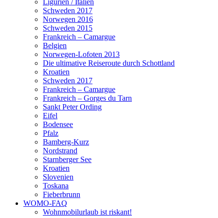
Ligurien / Italien
Schweden 2017
Norwegen 2016
Schweden 2015
Frankreich – Camargue
Belgien
Norwegen-Lofoten 2013
Die ultimative Reiseroute durch Schottland
Kroatien
Schweden 2017
Frankreich – Camargue
Frankreich – Gorges du Tarn
Sankt Peter Ording
Eifel
Bodensee
Pfalz
Bamberg-Kurz
Nordstrand
Starnberger See
Kroatien
Slovenien
Toskana
Fieberbrunn
WOMO-FAQ
Wohnmobilurlaub ist riskant!