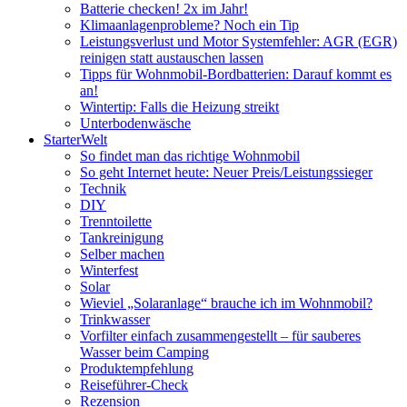
Batterie checken! 2x im Jahr!
Klimaanlagenprobleme? Noch ein Tip
Leistungsverlust und Motor Systemfehler: AGR (EGR)
reinigen statt austauschen lassen
Tipps für Wohnmobil-Bordbatterien: Darauf kommt es
an!
Wintertip: Falls die Heizung streikt
Unterbodenwäsche
StarterWelt
So findet man das richtige Wohnmobil
So geht Internet heute: Neuer Preis/Leistungssieger
Technik
DIY
Trenntoilette
Tankreinigung
Selber machen
Winterfest
Solar
Wieviel „Solaranlage“ brauche ich im Wohnmobil?
Trinkwasser
Vorfilter einfach zusammengestellt – für sauberes
Wasser beim Camping
Produktempfehlung
Reiseführer-Check
Rezension