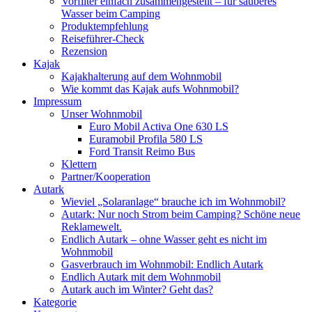
Vorfilter einfach zusammengestellt – für sauberes
Wasser beim Camping
Produktempfehlung
Reiseführer-Check
Rezension
Kajak
Kajakhalterung auf dem Wohnmobil
Wie kommt das Kajak aufs Wohnmobil?
Impressum
Unser Wohnmobil
Euro Mobil Activa One 630 LS
Euramobil Profila 580 LS
Ford Transit Reimo Bus
Klettern
Partner/Kooperation
Autark
Wieviel „Solaranlage“ brauche ich im Wohnmobil?
Autark: Nur noch Strom beim Camping? Schöne neue
Reklamewelt.
Endlich Autark – ohne Wasser geht es nicht im
Wohnmobil
Gasverbrauch im Wohnmobil: Endlich Autark
Endlich Autark mit dem Wohnmobil
Autark auch im Winter? Geht das?
Kategorie