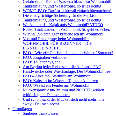
Gefahr durch Keime! Wasserschlauch im Wohnmobil!
Tankreinigung und Wasserrohre, so ist es richtig!
WOMO-FAQ: Darf man überall einfach übernachten?
Die einzig richtige Sicherung für die Markise!
Tankreinigung und Wasserrohre, so ist es richtig!
Wie kommt das Kajak aufs Wohnmobil? VIDEO
Risiko Trinkwasser im Wohnmobil: So geht es sicher.
Wieviel „Solaranlage“ brauche ich im Wohnmobil?
Ver- und Entsorgung beim Wohnmobil –
WOHNMOBIL FÜR BEGINNER – DIE
EINSTEIGER-REIHE
FAQ – Wie viel Gas braucht man im Winter / Sommer?
FAQ: Eingraben verhindern
FAQ: Toilettenhygiene
Am Beginn jeder Reise steht die Abfahrt – FAQ
Handwäsche oder Waschanlage: Der Wohnmobil-Test
FAQ – Alles tot? Starthilfe am Wohnmobil
FAQ: Kaltstart im Winter – Tip zum Anheizen
FAQ: Was ist ein Fender am Wohnmobil
Mückenspray: Anti-Brumm und NOBITE wirken
wirklich gut – Daumen hoch
Und schon juckt der Mückenstich nicht mehr: bite-
away : Daumen hoch!
Grundlagen
Sauberes Trinkwasser