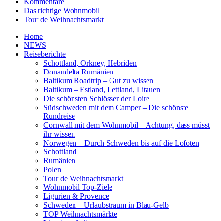
Kommentare
Das richtige Wohnmobil
Tour de Weihnachtsmarkt
Home
NEWS
Reiseberichte
Schottland, Orkney, Hebriden
Donaudelta Rumänien
Baltikum Roadtrip – Gut zu wissen
Baltikum – Estland, Lettland, Litauen
Die schönsten Schlösser der Loire
Südschweden mit dem Camper – Die schönste
Rundreise
Cornwall mit dem Wohnmobil – Achtung, dass müsst
ihr wissen
Norwegen – Durch Schweden bis auf die Lofoten
Schottland
Rumänien
Polen
Tour de Weihnachtsmarkt
Wohnmobil Top-Ziele
Ligurien & Provence
Schweden – Urlaubstraum in Blau-Gelb
TOP Weihnachtsmärkte