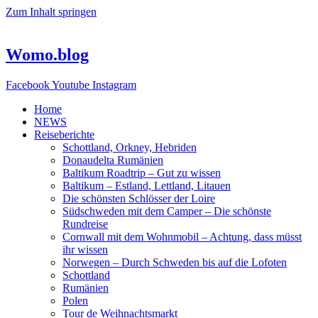
Zum Inhalt springen
Womo.blog
Facebook
Youtube
Instagram
Home
NEWS
Reiseberichte
Schottland, Orkney, Hebriden
Donaudelta Rumänien
Baltikum Roadtrip – Gut zu wissen
Baltikum – Estland, Lettland, Litauen
Die schönsten Schlösser der Loire
Südschweden mit dem Camper – Die schönste
Rundreise
Cornwall mit dem Wohnmobil – Achtung, dass müsst
ihr wissen
Norwegen – Durch Schweden bis auf die Lofoten
Schottland
Rumänien
Polen
Tour de Weihnachtsmarkt