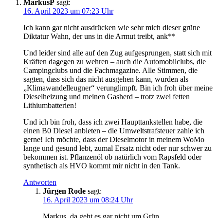
MarkusP
sagt:
16. April 2023 um 07:23 Uhr
Ich kann gar nicht ausdrücken wie sehr mich dieser grüne
Diktatur Wahn, der uns in die Armut treibt, ank**
Und leider sind alle auf den Zug aufgesprungen, statt sich mit
Kräften dagegen zu wehren – auch die Automobilclubs, die
Campingclubs und die Fachmagazine. Alle Stimmen, die
sagten, dass sich das nicht ausgehen kann, wurden als
„Klimawandelleugner“ verunglimpft. Bin ich froh über meine
Dieselheizung und meinen Gasherd – trotz zwei fetten
Lithiumbatterien!
Und ich bin froh, dass ich zwei Haupttankstellen habe, die
einen B0 Diesel anbieten – die Umweltstrafsteuer zahle ich
gerne! Ich möchte, dass der Dieselmotor in meinem WoMo
lange und gesund lebt, zumal Ersatz nicht oder nur schwer zu
bekommen ist. Pflanzenöl ob natürlich vom Rapsfeld oder
synthetisch als HVO kommt mir nicht in den Tank.
Antworten
Jürgen Rode
sagt:
16. April 2023 um 08:24 Uhr
Markus, da geht es gar nicht um Grün.