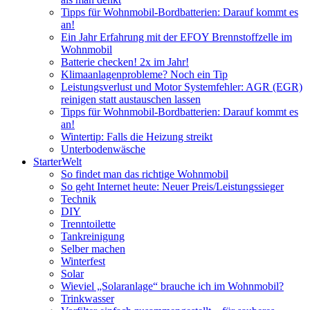
Tipps für Wohnmobil-Bordbatterien: Darauf kommt es
an!
Ein Jahr Erfahrung mit der EFOY Brennstoffzelle im
Wohnmobil
Batterie checken! 2x im Jahr!
Klimaanlagenprobleme? Noch ein Tip
Leistungsverlust und Motor Systemfehler: AGR (EGR)
reinigen statt austauschen lassen
Tipps für Wohnmobil-Bordbatterien: Darauf kommt es
an!
Wintertip: Falls die Heizung streikt
Unterbodenwäsche
StarterWelt
So findet man das richtige Wohnmobil
So geht Internet heute: Neuer Preis/Leistungssieger
Technik
DIY
Trenntoilette
Tankreinigung
Selber machen
Winterfest
Solar
Wieviel „Solaranlage“ brauche ich im Wohnmobil?
Trinkwasser