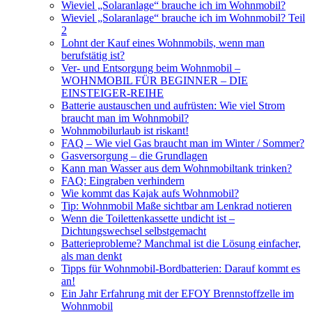
Wieviel „Solaranlage“ brauche ich im Wohnmobil?
Wieviel „Solaranlage“ brauche ich im Wohnmobil? Teil
2
Lohnt der Kauf eines Wohnmobils, wenn man
berufstätig ist?
Ver- und Entsorgung beim Wohnmobil –
WOHNMOBIL FÜR BEGINNER – DIE
EINSTEIGER-REIHE
Batterie austauschen und aufrüsten: Wie viel Strom
braucht man im Wohnmobil?
Wohnmobilurlaub ist riskant!
FAQ – Wie viel Gas braucht man im Winter / Sommer?
Gasversorgung – die Grundlagen
Kann man Wasser aus dem Wohnmobiltank trinken?
FAQ: Eingraben verhindern
Wie kommt das Kajak aufs Wohnmobil?
Tip: Wohnmobil Maße sichtbar am Lenkrad notieren
Wenn die Toilettenkassette undicht ist –
Dichtungswechsel selbstgemacht
Batterieprobleme? Manchmal ist die Lösung einfacher,
als man denkt
Tipps für Wohnmobil-Bordbatterien: Darauf kommt es
an!
Ein Jahr Erfahrung mit der EFOY Brennstoffzelle im
Wohnmobil