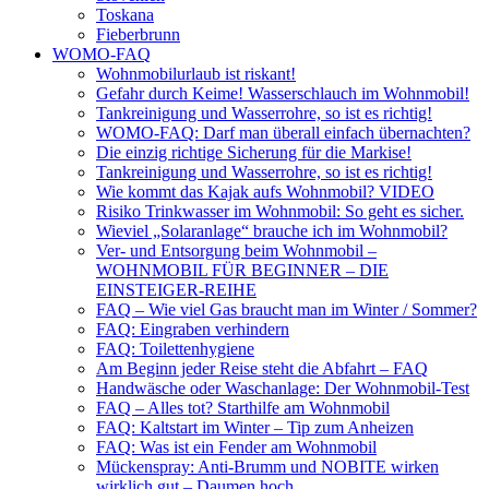
Toskana
Fieberbrunn
WOMO-FAQ
Wohnmobilurlaub ist riskant!
Gefahr durch Keime! Wasserschlauch im Wohnmobil!
Tankreinigung und Wasserrohre, so ist es richtig!
WOMO-FAQ: Darf man überall einfach übernachten?
Die einzig richtige Sicherung für die Markise!
Tankreinigung und Wasserrohre, so ist es richtig!
Wie kommt das Kajak aufs Wohnmobil? VIDEO
Risiko Trinkwasser im Wohnmobil: So geht es sicher.
Wieviel „Solaranlage“ brauche ich im Wohnmobil?
Ver- und Entsorgung beim Wohnmobil –
WOHNMOBIL FÜR BEGINNER – DIE
EINSTEIGER-REIHE
FAQ – Wie viel Gas braucht man im Winter / Sommer?
FAQ: Eingraben verhindern
FAQ: Toilettenhygiene
Am Beginn jeder Reise steht die Abfahrt – FAQ
Handwäsche oder Waschanlage: Der Wohnmobil-Test
FAQ – Alles tot? Starthilfe am Wohnmobil
FAQ: Kaltstart im Winter – Tip zum Anheizen
FAQ: Was ist ein Fender am Wohnmobil
Mückenspray: Anti-Brumm und NOBITE wirken
wirklich gut – Daumen hoch