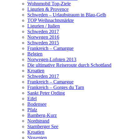
Wohnmobil Top-Ziele
Ligurien & Provence
Schweden – Urlaubstraum in Blau-Gelb
TOP Weihnachtsmärkte
Ligurien / Italien
Schweden 2017
Norwegen 2016
Schweden 2015
Frankreich – Camargue
Belgien
Norwegen-Lofoten 2013
Die ultimative Reiseroute durch Schottland
Kroatien
Schweden 2017
Frankreich – Camargue
Frankreich – Gorges du Tarn
Sankt Peter Ording
Eifel
Bodensee
Pfalz
Bamberg-Kurz
Nordstrand
Starnberger See
Kroatien
Slovenien