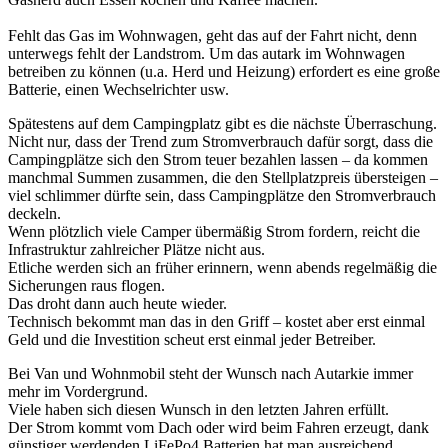
Fehlt das Gas im Wohnwagen, geht das auf der Fahrt nicht, denn
unterwegs fehlt der Landstrom. Um das autark im Wohnwagen
betreiben zu können (u.a. Herd und Heizung) erfordert es eine große
Batterie, einen Wechselrichter usw.
Spätestens auf dem Campingplatz gibt es die nächste Überraschung.
Nicht nur, dass der Trend zum Stromverbrauch dafür sorgt, dass die
Campingplätze sich den Strom teuer bezahlen lassen – da kommen
manchmal Summen zusammen, die den Stellplatzpreis übersteigen –
viel schlimmer dürfte sein, dass Campingplätze den Stromverbrauch
deckeln.
Wenn plötzlich viele Camper übermäßig Strom fordern, reicht die
Infrastruktur zahlreicher Plätze nicht aus.
Etliche werden sich an früher erinnern, wenn abends regelmäßig die
Sicherungen raus flogen.
Das droht dann auch heute wieder.
Technisch bekommt man das in den Griff – kostet aber erst einmal
Geld und die Investition scheut erst einmal jeder Betreiber.
Bei Van und Wohnmobil steht der Wunsch nach Autarkie immer
mehr im Vordergrund.
Viele haben sich diesen Wunsch in den letzten Jahren erfüllt.
Der Strom kommt vom Dach oder wird beim Fahren erzeugt, dank
günstiger werdenden LiFePo4 Batterien hat man ausreichend