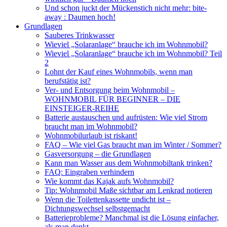
Und schon juckt der Mückenstich nicht mehr: bite-
away : Daumen hoch!
Grundlagen
Sauberes Trinkwasser
Wieviel „Solaranlage“ brauche ich im Wohnmobil?
Wieviel „Solaranlage“ brauche ich im Wohnmobil? Teil
2
Lohnt der Kauf eines Wohnmobils, wenn man
berufstätig ist?
Ver- und Entsorgung beim Wohnmobil –
WOHNMOBIL FÜR BEGINNER – DIE
EINSTEIGER-REIHE
Batterie austauschen und aufrüsten: Wie viel Strom
braucht man im Wohnmobil?
Wohnmobilurlaub ist riskant!
FAQ – Wie viel Gas braucht man im Winter / Sommer?
Gasversorgung – die Grundlagen
Kann man Wasser aus dem Wohnmobiltank trinken?
FAQ: Eingraben verhindern
Wie kommt das Kajak aufs Wohnmobil?
Tip: Wohnmobil Maße sichtbar am Lenkrad notieren
Wenn die Toilettenkassette undicht ist –
Dichtungswechsel selbstgemacht
Batterieprobleme? Manchmal ist die Lösung einfacher,
als man denkt