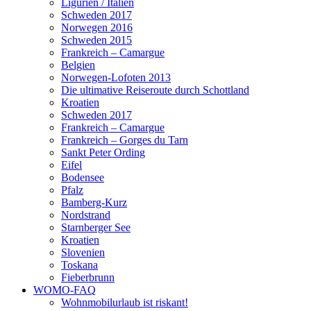
Ligurien / Italien
Schweden 2017
Norwegen 2016
Schweden 2015
Frankreich – Camargue
Belgien
Norwegen-Lofoten 2013
Die ultimative Reiseroute durch Schottland
Kroatien
Schweden 2017
Frankreich – Camargue
Frankreich – Gorges du Tarn
Sankt Peter Ording
Eifel
Bodensee
Pfalz
Bamberg-Kurz
Nordstrand
Starnberger See
Kroatien
Slovenien
Toskana
Fieberbrunn
WOMO-FAQ
Wohnmobilurlaub ist riskant!