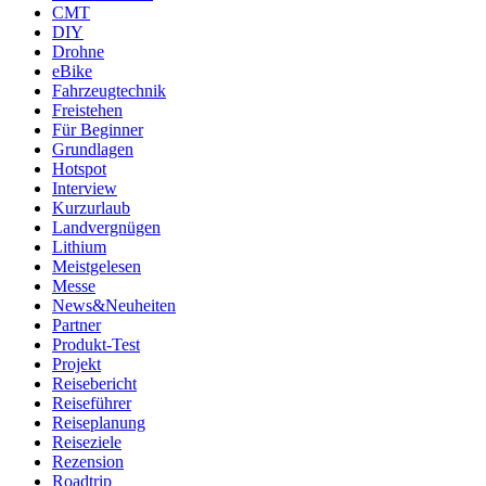
CMT
DIY
Drohne
eBike
Fahrzeugtechnik
Freistehen
Für Beginner
Grundlagen
Hotspot
Interview
Kurzurlaub
Landvergnügen
Lithium
Meistgelesen
Messe
News&Neuheiten
Partner
Produkt-Test
Projekt
Reisebericht
Reiseführer
Reiseplanung
Reiseziele
Rezension
Roadtrip