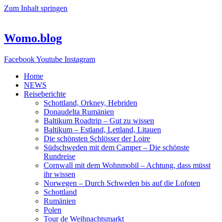
Zum Inhalt springen
Womo.blog
Facebook
Youtube
Instagram
Home
NEWS
Reiseberichte
Schottland, Orkney, Hebriden
Donaudelta Rumänien
Baltikum Roadtrip – Gut zu wissen
Baltikum – Estland, Lettland, Litauen
Die schönsten Schlösser der Loire
Südschweden mit dem Camper – Die schönste
Rundreise
Cornwall mit dem Wohnmobil – Achtung, dass müsst
ihr wissen
Norwegen – Durch Schweden bis auf die Lofoten
Schottland
Rumänien
Polen
Tour de Weihnachtsmarkt