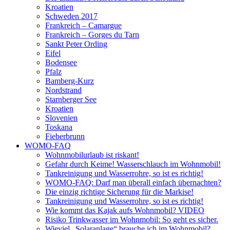
Kroatien
Schweden 2017
Frankreich – Camargue
Frankreich – Gorges du Tarn
Sankt Peter Ording
Eifel
Bodensee
Pfalz
Bamberg-Kurz
Nordstrand
Starnberger See
Kroatien
Slovenien
Toskana
Fieberbrunn
WOMO-FAQ
Wohnmobilurlaub ist riskant!
Gefahr durch Keime! Wasserschlauch im Wohnmobil!
Tankreinigung und Wasserrohre, so ist es richtig!
WOMO-FAQ: Darf man überall einfach übernachten?
Die einzig richtige Sicherung für die Markise!
Tankreinigung und Wasserrohre, so ist es richtig!
Wie kommt das Kajak aufs Wohnmobil? VIDEO
Risiko Trinkwasser im Wohnmobil: So geht es sicher.
Wieviel „Solaranlage“ brauche ich im Wohnmobil?