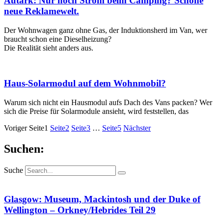
Autark: Nur noch Strom beim Camping? Schöne
neue Reklamewelt.
Der Wohnwagen ganz ohne Gas, der Induktionsherd im Van, wer
braucht schon eine Dieselheizung?
Die Realität sieht anders aus.
Haus-Solarmodul auf dem Wohnmobil?
Warum sich nicht ein Hausmodul aufs Dach des Vans packen? Wer
sich die Preise für Solarmodule ansieht, wird feststellen, das
Voriger
Seite
1
Seite
2
Seite
3
…
Seite
5
Nächster
Suchen:
Suche
Glasgow: Museum, Mackintosh und der Duke of
Wellington – Orkney/Hebrides Teil 29