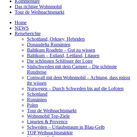
Kommentare
Das richtige Wohnmobil
Tour de Weihnachtsmarkt
Home
NEWS
Reiseberichte
Schottland, Orkney, Hebriden
Donaudelta Rumänien
Baltikum Roadtrip – Gut zu wissen
Baltikum – Estland, Lettland, Litauen
Die schönsten Schlösser der Loire
Südschweden mit dem Camper – Die schönste
Rundreise
Cornwall mit dem Wohnmobil – Achtung, dass müsst
ihr wissen
Norwegen – Durch Schweden bis auf die Lofoten
Schottland
Rumänien
Polen
Tour de Weihnachtsmarkt
Wohnmobil Top-Ziele
Ligurien & Provence
Schweden – Urlaubstraum in Blau-Gelb
TOP Weihnachtsmärkte