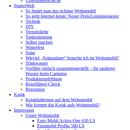
Unterbodenwäsche
StarterWelt
So findet man das richtige Wohnmobil
So geht Internet heute: Neuer Preis/Leistungssieger
Technik
DIY
Trenntoilette
Tankreinigung
Selber machen
Winterfest
Solar
Wieviel „Solaranlage“ brauche ich im Wohnmobil?
Trinkwasser
Vorfilter einfach zusammengestellt – für sauberes
Wasser beim Camping
Produktempfehlung
Reiseführer-Check
Rezension
Kajak
Kajakhalterung auf dem Wohnmobil
Wie kommt das Kajak aufs Wohnmobil?
Impressum
Unser Wohnmobil
Euro Mobil Activa One 630 LS
Euramobil Profila 580 LS