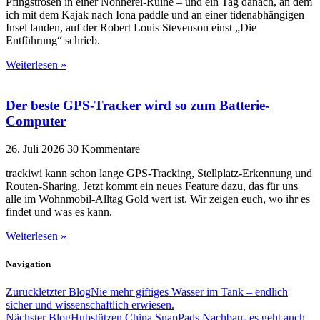
Pfingstrosen in einer Nonnerei-Ruine – und ein Tag danach, an dem
ich mit dem Kajak nach Iona paddle und an einer tidenabhängigen
Insel landen, auf der Robert Louis Stevenson einst „Die
Entführung“ schrieb.
Weiterlesen »
Der beste GPS-Tracker wird so zum Batterie-
Computer
26. Juli 2026
30 Kommentare
trackiwi kann schon lange GPS-Tracking, Stellplatz-Erkennung und
Routen-Sharing. Jetzt kommt ein neues Feature dazu, das für uns
alle im Wohnmobil-Alltag Gold wert ist. Wir zeigen euch, wo ihr es
findet und was es kann.
Weiterlesen »
Navigation
Zurück
letzter Blog
Nie mehr giftiges Wasser im Tank – endlich
sicher und wissenschaftlich erwiesen.
Nächster Blog
Hubstützen China SnapPads Nachbau- es geht auch