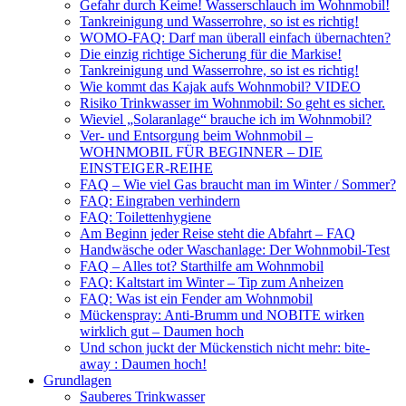
Gefahr durch Keime! Wasserschlauch im Wohnmobil!
Tankreinigung und Wasserrohre, so ist es richtig!
WOMO-FAQ: Darf man überall einfach übernachten?
Die einzig richtige Sicherung für die Markise!
Tankreinigung und Wasserrohre, so ist es richtig!
Wie kommt das Kajak aufs Wohnmobil? VIDEO
Risiko Trinkwasser im Wohnmobil: So geht es sicher.
Wieviel „Solaranlage“ brauche ich im Wohnmobil?
Ver- und Entsorgung beim Wohnmobil –
WOHNMOBIL FÜR BEGINNER – DIE
EINSTEIGER-REIHE
FAQ – Wie viel Gas braucht man im Winter / Sommer?
FAQ: Eingraben verhindern
FAQ: Toilettenhygiene
Am Beginn jeder Reise steht die Abfahrt – FAQ
Handwäsche oder Waschanlage: Der Wohnmobil-Test
FAQ – Alles tot? Starthilfe am Wohnmobil
FAQ: Kaltstart im Winter – Tip zum Anheizen
FAQ: Was ist ein Fender am Wohnmobil
Mückenspray: Anti-Brumm und NOBITE wirken
wirklich gut – Daumen hoch
Und schon juckt der Mückenstich nicht mehr: bite-
away : Daumen hoch!
Grundlagen
Sauberes Trinkwasser