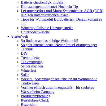
Batterie checken! 2x im Jahr!
Klimaanlagenprobleme? Noch ein Tip
Leistungsverlust und Motor Systemfehler: AGR (EGR)
reinigen statt austauschen lassen
Tipps für Wohnmobil-Bordbatterien: Darauf kommt es
an!
Wintertip: Falls die Heizung streikt
Unterbodenwäsche
StarterWelt
So findet man das richtige Wohnmobil
So geht Internet heute: Neuer Preis/Leistungssieger
Technik
DIY
Trenntoilette
Tankreinigung
Selber machen
Winterfest
Solar
Wieviel „Solaranlage“ brauche ich im Wohnmobil?
Trinkwasser
Vorfilter einfach zusammengestellt – für sauberes
Wasser beim Camping
Produktempfehlung
Reiseführer-Check
Rezension