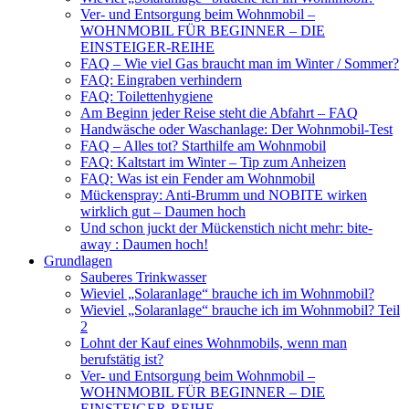
Ver- und Entsorgung beim Wohnmobil –
WOHNMOBIL FÜR BEGINNER – DIE
EINSTEIGER-REIHE
FAQ – Wie viel Gas braucht man im Winter / Sommer?
FAQ: Eingraben verhindern
FAQ: Toilettenhygiene
Am Beginn jeder Reise steht die Abfahrt – FAQ
Handwäsche oder Waschanlage: Der Wohnmobil-Test
FAQ – Alles tot? Starthilfe am Wohnmobil
FAQ: Kaltstart im Winter – Tip zum Anheizen
FAQ: Was ist ein Fender am Wohnmobil
Mückenspray: Anti-Brumm und NOBITE wirken
wirklich gut – Daumen hoch
Und schon juckt der Mückenstich nicht mehr: bite-
away : Daumen hoch!
Grundlagen
Sauberes Trinkwasser
Wieviel „Solaranlage“ brauche ich im Wohnmobil?
Wieviel „Solaranlage“ brauche ich im Wohnmobil? Teil
2
Lohnt der Kauf eines Wohnmobils, wenn man
berufstätig ist?
Ver- und Entsorgung beim Wohnmobil –
WOHNMOBIL FÜR BEGINNER – DIE
EINSTEIGER-REIHE