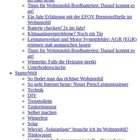
Tipps für Wohnmobil-Bordbatterien: Darauf kommt es
an!
Ein Jahr Erfahrung mit der EFOY Brennstoffzelle im
Wohnmobil
Batterie checken! 2x im Jahr!
Klimaanlagenprobleme? Noch ein Tip
Leistungsverlust und Motor Systemfehler: AGR (EGR)
reinigen statt austauschen lassen
Tipps für Wohnmobil-Bordbatterien: Darauf kommt es
an!
Wintertip: Falls die Heizung streikt
Unterbodenwäsche
StarterWelt
So findet man das richtige Wohnmobil
So geht Internet heute: Neuer Preis/Leistungssieger
Technik
DIY
Trenntoilette
Tankreinigung
Selber machen
Winterfest
Solar
Wieviel „Solaranlage“ brauche ich im Wohnmobil?
Trinkwasser