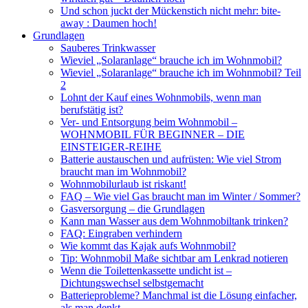
Und schon juckt der Mückenstich nicht mehr: bite-
away : Daumen hoch!
Grundlagen
Sauberes Trinkwasser
Wieviel „Solaranlage“ brauche ich im Wohnmobil?
Wieviel „Solaranlage“ brauche ich im Wohnmobil? Teil
2
Lohnt der Kauf eines Wohnmobils, wenn man
berufstätig ist?
Ver- und Entsorgung beim Wohnmobil –
WOHNMOBIL FÜR BEGINNER – DIE
EINSTEIGER-REIHE
Batterie austauschen und aufrüsten: Wie viel Strom
braucht man im Wohnmobil?
Wohnmobilurlaub ist riskant!
FAQ – Wie viel Gas braucht man im Winter / Sommer?
Gasversorgung – die Grundlagen
Kann man Wasser aus dem Wohnmobiltank trinken?
FAQ: Eingraben verhindern
Wie kommt das Kajak aufs Wohnmobil?
Tip: Wohnmobil Maße sichtbar am Lenkrad notieren
Wenn die Toilettenkassette undicht ist –
Dichtungswechsel selbstgemacht
Batterieprobleme? Manchmal ist die Lösung einfacher,
als man denkt