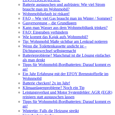
Batterie austauschen und aufrüsten: Wie viel Strom
braucht man im Wohnmobil?
Wohnmobilurlaub ist riskant!
FAQ – Wie viel Gas braucht man im Winter / Sommer?
Gasversorgung – die Grundlagen
Kann man Wasser aus dem Wohnmobiltank trinken?
FAQ: Eingraben verhindern
Wie kommt das Kajak aufs Wohnmobil?
Tip: Wohnmobil Maße sichtbar am Lenkrad notieren
Wenn die Toilettenkassette undicht ist –
Dichtungswechsel selbstgemacht
Batterieprobleme? Manchmal ist die Lösung einfacher,
als man denkt
Tipps für Wohnmobil-Bordbatterien: Darauf kommt es
an!
Ein Jahr Erfahrung mit der EFOY Brennstoffzelle im
Wohnmobil
Batterie checken! 2x im Jahr!
Klimaanlagenprobleme? Noch ein Tip
Leistungsverlust und Motor Systemfehler: AGR (EGR)
reinigen statt austauschen lassen
Tipps für Wohnmobil-Bordbatterien: Darauf kommt es
an!
Wintertip: Falls die Heizung streikt