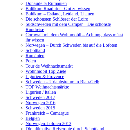
Donaudelta Rumänien
Baltikum Roadtrip – Gut zu wissen
Baltikum – Estland, Lettland, Litauen
Die schönsten Schlösser der Loire
Südschweden mit dem Camper – Die schönste
Rundreise
Cornwall mit dem Wohnmobil – Achtung, dass müsst
ihr wissen
Norwegen – Durch Schweden bis auf die Lofoten
Schottland
Rumänien
Polen
Tour de Weihnachtsmarkt
Wohnmobil Top-Ziele
Ligurien & Provence
Schweden – Urlaubstraum in Blau-Gelb
TOP Weihnachtsmärkte
Ligurien / Italien
Schweden 2017
Norwegen 2016
Schweden 2015
Frankreich – Camargue
Belgien
Norwegen-Lofoten 2013
Die ultimative Reiseroute durch Schottland