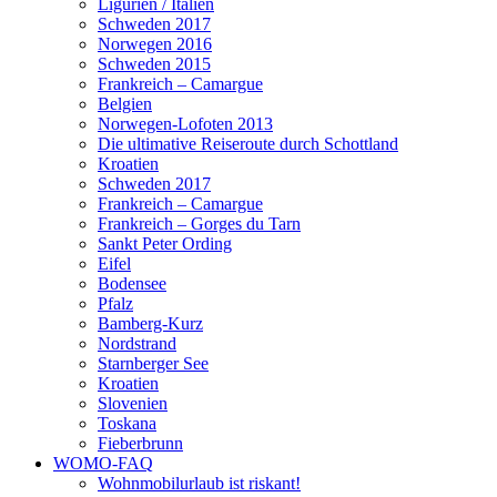
Ligurien / Italien
Schweden 2017
Norwegen 2016
Schweden 2015
Frankreich – Camargue
Belgien
Norwegen-Lofoten 2013
Die ultimative Reiseroute durch Schottland
Kroatien
Schweden 2017
Frankreich – Camargue
Frankreich – Gorges du Tarn
Sankt Peter Ording
Eifel
Bodensee
Pfalz
Bamberg-Kurz
Nordstrand
Starnberger See
Kroatien
Slovenien
Toskana
Fieberbrunn
WOMO-FAQ
Wohnmobilurlaub ist riskant!