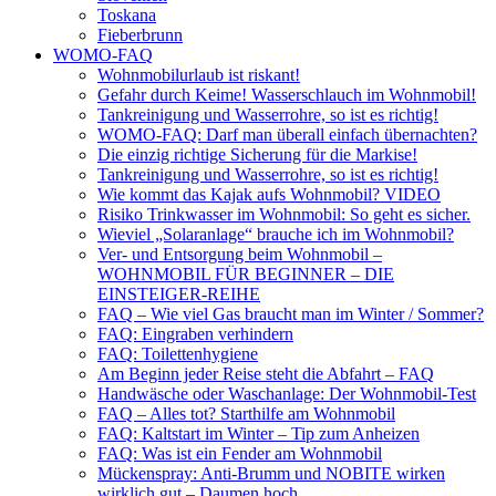
Toskana
Fieberbrunn
WOMO-FAQ
Wohnmobilurlaub ist riskant!
Gefahr durch Keime! Wasserschlauch im Wohnmobil!
Tankreinigung und Wasserrohre, so ist es richtig!
WOMO-FAQ: Darf man überall einfach übernachten?
Die einzig richtige Sicherung für die Markise!
Tankreinigung und Wasserrohre, so ist es richtig!
Wie kommt das Kajak aufs Wohnmobil? VIDEO
Risiko Trinkwasser im Wohnmobil: So geht es sicher.
Wieviel „Solaranlage“ brauche ich im Wohnmobil?
Ver- und Entsorgung beim Wohnmobil –
WOHNMOBIL FÜR BEGINNER – DIE
EINSTEIGER-REIHE
FAQ – Wie viel Gas braucht man im Winter / Sommer?
FAQ: Eingraben verhindern
FAQ: Toilettenhygiene
Am Beginn jeder Reise steht die Abfahrt – FAQ
Handwäsche oder Waschanlage: Der Wohnmobil-Test
FAQ – Alles tot? Starthilfe am Wohnmobil
FAQ: Kaltstart im Winter – Tip zum Anheizen
FAQ: Was ist ein Fender am Wohnmobil
Mückenspray: Anti-Brumm und NOBITE wirken
wirklich gut – Daumen hoch