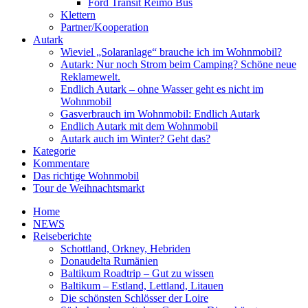
Ford Transit Reimo Bus
Klettern
Partner/Kooperation
Autark
Wieviel „Solaranlage“ brauche ich im Wohnmobil?
Autark: Nur noch Strom beim Camping? Schöne neue
Reklamewelt.
Endlich Autark – ohne Wasser geht es nicht im
Wohnmobil
Gasverbrauch im Wohnmobil: Endlich Autark
Endlich Autark mit dem Wohnmobil
Autark auch im Winter? Geht das?
Kategorie
Kommentare
Das richtige Wohnmobil
Tour de Weihnachtsmarkt
Home
NEWS
Reiseberichte
Schottland, Orkney, Hebriden
Donaudelta Rumänien
Baltikum Roadtrip – Gut zu wissen
Baltikum – Estland, Lettland, Litauen
Die schönsten Schlösser der Loire