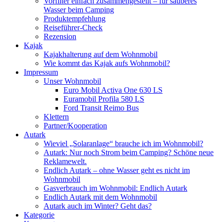
Vorfilter einfach zusammengestellt – für sauberes
Wasser beim Camping
Produktempfehlung
Reiseführer-Check
Rezension
Kajak
Kajakhalterung auf dem Wohnmobil
Wie kommt das Kajak aufs Wohnmobil?
Impressum
Unser Wohnmobil
Euro Mobil Activa One 630 LS
Euramobil Profila 580 LS
Ford Transit Reimo Bus
Klettern
Partner/Kooperation
Autark
Wieviel „Solaranlage“ brauche ich im Wohnmobil?
Autark: Nur noch Strom beim Camping? Schöne neue
Reklamewelt.
Endlich Autark – ohne Wasser geht es nicht im
Wohnmobil
Gasverbrauch im Wohnmobil: Endlich Autark
Endlich Autark mit dem Wohnmobil
Autark auch im Winter? Geht das?
Kategorie