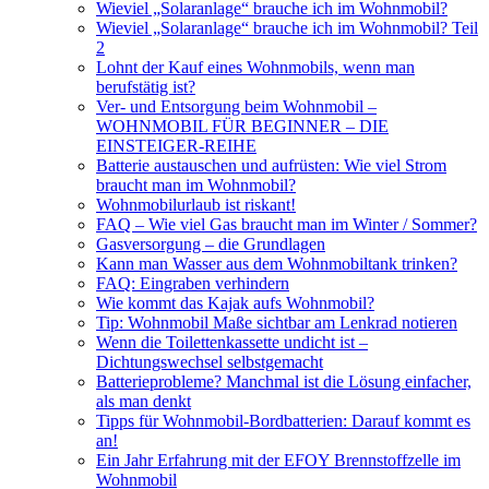
Wieviel „Solaranlage“ brauche ich im Wohnmobil?
Wieviel „Solaranlage“ brauche ich im Wohnmobil? Teil
2
Lohnt der Kauf eines Wohnmobils, wenn man
berufstätig ist?
Ver- und Entsorgung beim Wohnmobil –
WOHNMOBIL FÜR BEGINNER – DIE
EINSTEIGER-REIHE
Batterie austauschen und aufrüsten: Wie viel Strom
braucht man im Wohnmobil?
Wohnmobilurlaub ist riskant!
FAQ – Wie viel Gas braucht man im Winter / Sommer?
Gasversorgung – die Grundlagen
Kann man Wasser aus dem Wohnmobiltank trinken?
FAQ: Eingraben verhindern
Wie kommt das Kajak aufs Wohnmobil?
Tip: Wohnmobil Maße sichtbar am Lenkrad notieren
Wenn die Toilettenkassette undicht ist –
Dichtungswechsel selbstgemacht
Batterieprobleme? Manchmal ist die Lösung einfacher,
als man denkt
Tipps für Wohnmobil-Bordbatterien: Darauf kommt es
an!
Ein Jahr Erfahrung mit der EFOY Brennstoffzelle im
Wohnmobil