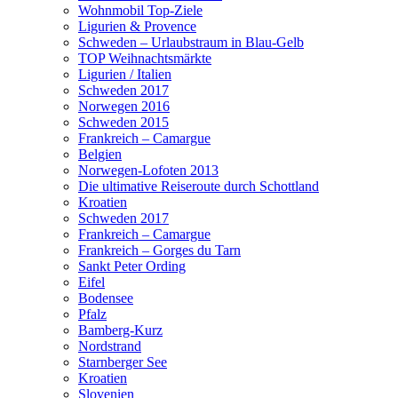
Wohnmobil Top-Ziele
Ligurien & Provence
Schweden – Urlaubstraum in Blau-Gelb
TOP Weihnachtsmärkte
Ligurien / Italien
Schweden 2017
Norwegen 2016
Schweden 2015
Frankreich – Camargue
Belgien
Norwegen-Lofoten 2013
Die ultimative Reiseroute durch Schottland
Kroatien
Schweden 2017
Frankreich – Camargue
Frankreich – Gorges du Tarn
Sankt Peter Ording
Eifel
Bodensee
Pfalz
Bamberg-Kurz
Nordstrand
Starnberger See
Kroatien
Slovenien