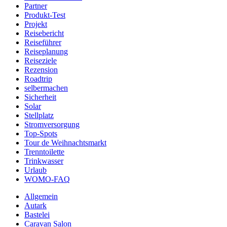
Partner
Produkt-Test
Projekt
Reisebericht
Reiseführer
Reiseplanung
Reiseziele
Rezension
Roadtrip
selbermachen
Sicherheit
Solar
Stellplatz
Stromversorgung
Top-Spots
Tour de Weihnachtsmarkt
Trenntoilette
Trinkwasser
Urlaub
WOMO-FAQ
Allgemein
Autark
Bastelei
Caravan Salon