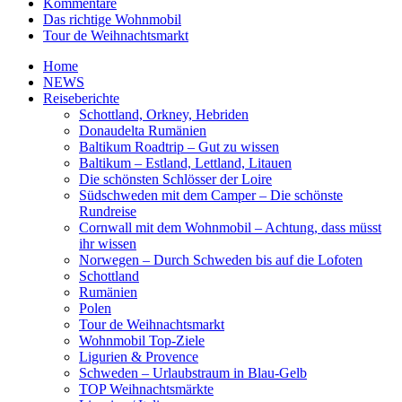
Kommentare
Das richtige Wohnmobil
Tour de Weihnachtsmarkt
Home
NEWS
Reiseberichte
Schottland, Orkney, Hebriden
Donaudelta Rumänien
Baltikum Roadtrip – Gut zu wissen
Baltikum – Estland, Lettland, Litauen
Die schönsten Schlösser der Loire
Südschweden mit dem Camper – Die schönste
Rundreise
Cornwall mit dem Wohnmobil – Achtung, dass müsst
ihr wissen
Norwegen – Durch Schweden bis auf die Lofoten
Schottland
Rumänien
Polen
Tour de Weihnachtsmarkt
Wohnmobil Top-Ziele
Ligurien & Provence
Schweden – Urlaubstraum in Blau-Gelb
TOP Weihnachtsmärkte