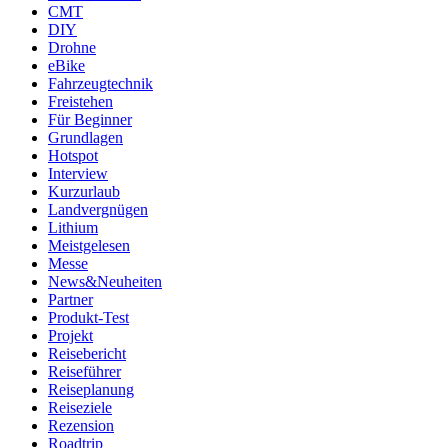
CMT
DIY
Drohne
eBike
Fahrzeugtechnik
Freistehen
Für Beginner
Grundlagen
Hotspot
Interview
Kurzurlaub
Landvergnügen
Lithium
Meistgelesen
Messe
News&Neuheiten
Partner
Produkt-Test
Projekt
Reisebericht
Reiseführer
Reiseplanung
Reiseziele
Rezension
Roadtrip