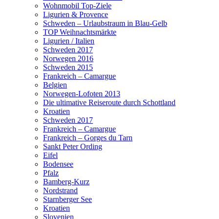
Wohnmobil Top-Ziele
Ligurien & Provence
Schweden – Urlaubstraum in Blau-Gelb
TOP Weihnachtsmärkte
Ligurien / Italien
Schweden 2017
Norwegen 2016
Schweden 2015
Frankreich – Camargue
Belgien
Norwegen-Lofoten 2013
Die ultimative Reiseroute durch Schottland
Kroatien
Schweden 2017
Frankreich – Camargue
Frankreich – Gorges du Tarn
Sankt Peter Ording
Eifel
Bodensee
Pfalz
Bamberg-Kurz
Nordstrand
Starnberger See
Kroatien
Slovenien