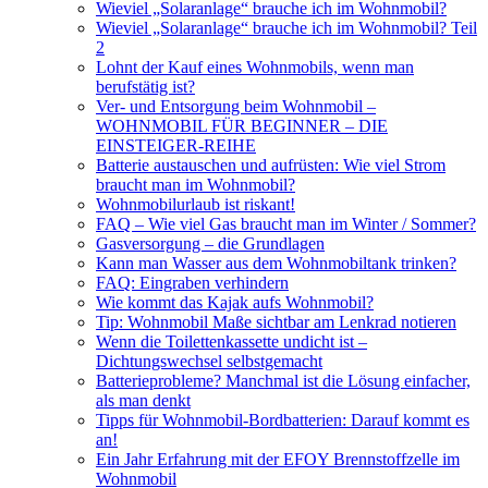
Wieviel „Solaranlage“ brauche ich im Wohnmobil?
Wieviel „Solaranlage“ brauche ich im Wohnmobil? Teil
2
Lohnt der Kauf eines Wohnmobils, wenn man
berufstätig ist?
Ver- und Entsorgung beim Wohnmobil –
WOHNMOBIL FÜR BEGINNER – DIE
EINSTEIGER-REIHE
Batterie austauschen und aufrüsten: Wie viel Strom
braucht man im Wohnmobil?
Wohnmobilurlaub ist riskant!
FAQ – Wie viel Gas braucht man im Winter / Sommer?
Gasversorgung – die Grundlagen
Kann man Wasser aus dem Wohnmobiltank trinken?
FAQ: Eingraben verhindern
Wie kommt das Kajak aufs Wohnmobil?
Tip: Wohnmobil Maße sichtbar am Lenkrad notieren
Wenn die Toilettenkassette undicht ist –
Dichtungswechsel selbstgemacht
Batterieprobleme? Manchmal ist die Lösung einfacher,
als man denkt
Tipps für Wohnmobil-Bordbatterien: Darauf kommt es
an!
Ein Jahr Erfahrung mit der EFOY Brennstoffzelle im
Wohnmobil