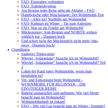
FAQ: Eingraben verhindern
FAQ: Toilettenhygiene
Am Beginn jeder Reise steht die Abfahrt – FAQ
Handwäsche oder Waschanlage: Der Wohnmobil-Test
FAQ – Alles tot? Starthilfe am Wohnmobil
FAQ: Kaltstart im Winter – Tip zum Anheizen
FAQ: Was ist ein Fender am Wohnmobil
Mückenspray: Anti-Brumm und NOBITE wirken
wirklich gut – Daumen hoch
Und schon juckt der Mückenstich nicht mehr: bite-
away : Daumen hoch!
Grundlagen
Sauberes Trinkwasser
Wieviel „Solaranlage“ brauche ich im Wohnmobil?
Wieviel „Solaranlage“ brauche ich im Wohnmobil? Teil
2
Lohnt der Kauf eines Wohnmobils, wenn man
berufstätig ist?
Ver- und Entsorgung beim Wohnmobil –
WOHNMOBIL FÜR BEGINNER – DIE
EINSTEIGER-REIHE
Batterie austauschen und aufrüsten: Wie viel Strom
braucht man im Wohnmobil?
Wohnmobilurlaub ist riskant!
FAQ – Wie viel Gas braucht man im Winter / Sommer?