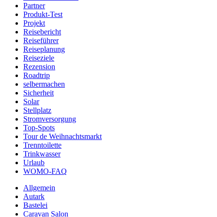
Partner
Produkt-Test
Projekt
Reisebericht
Reiseführer
Reiseplanung
Reiseziele
Rezension
Roadtrip
selbermachen
Sicherheit
Solar
Stellplatz
Stromversorgung
Top-Spots
Tour de Weihnachtsmarkt
Trenntoilette
Trinkwasser
Urlaub
WOMO-FAQ
Allgemein
Autark
Bastelei
Caravan Salon