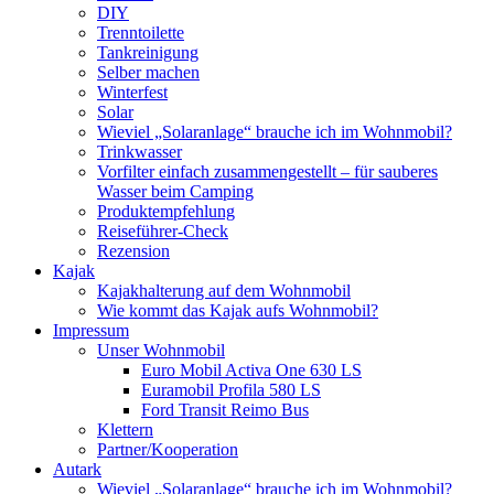
DIY
Trenntoilette
Tankreinigung
Selber machen
Winterfest
Solar
Wieviel „Solaranlage“ brauche ich im Wohnmobil?
Trinkwasser
Vorfilter einfach zusammengestellt – für sauberes
Wasser beim Camping
Produktempfehlung
Reiseführer-Check
Rezension
Kajak
Kajakhalterung auf dem Wohnmobil
Wie kommt das Kajak aufs Wohnmobil?
Impressum
Unser Wohnmobil
Euro Mobil Activa One 630 LS
Euramobil Profila 580 LS
Ford Transit Reimo Bus
Klettern
Partner/Kooperation
Autark
Wieviel „Solaranlage“ brauche ich im Wohnmobil?