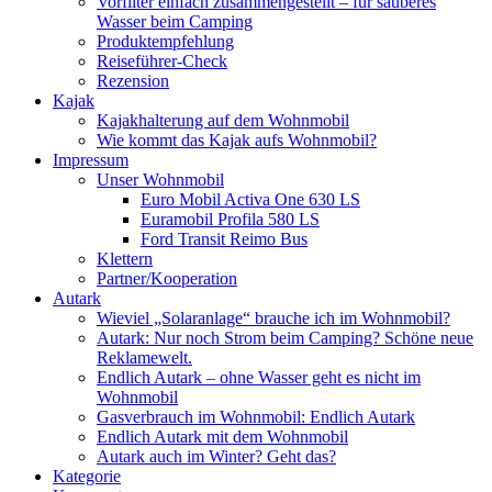
Vorfilter einfach zusammengestellt – für sauberes
Wasser beim Camping
Produktempfehlung
Reiseführer-Check
Rezension
Kajak
Kajakhalterung auf dem Wohnmobil
Wie kommt das Kajak aufs Wohnmobil?
Impressum
Unser Wohnmobil
Euro Mobil Activa One 630 LS
Euramobil Profila 580 LS
Ford Transit Reimo Bus
Klettern
Partner/Kooperation
Autark
Wieviel „Solaranlage“ brauche ich im Wohnmobil?
Autark: Nur noch Strom beim Camping? Schöne neue
Reklamewelt.
Endlich Autark – ohne Wasser geht es nicht im
Wohnmobil
Gasverbrauch im Wohnmobil: Endlich Autark
Endlich Autark mit dem Wohnmobil
Autark auch im Winter? Geht das?
Kategorie