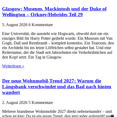
Glasgow: Museum, Mackintosh und der Duke of
Wellington – Orkney/Hebrides Teil 29
5. August 2026
6 Kommentare
Eine Universität, die aussieht wie Hogwarts, obwohl dort nie ein
einziges Bild für Harry Potter gedreht wurde. Ein Museum mit Van
Gogh, Dalí und Rembrandt – komplett kostenlos. Ein Tearoom, den
ein Architekt bis ins letzte Löffelchen selbst gestaltet hat. Und eine
Reiterstatue, der die Stadt seit Jahrzehnten ein Verkehrshütchen auf
den Kopf setzt. Ein Tag in Glasgow.
Weiterlesen »
Der neue Wohnmobil-Trend 2027: Warum die
Längsbank verschwindet und das Bad nach hinten
wandert
2. August 2026
5 Kommentare
Mehrere brandneue Wohnmobile 2027 direkt nebeneinander – und
schon ist klar; Da ist ein neuer Trend, den jetzt jeder aufrgreift! 👀🚐