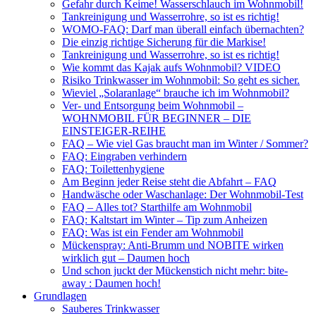
Gefahr durch Keime! Wasserschlauch im Wohnmobil!
Tankreinigung und Wasserrohre, so ist es richtig!
WOMO-FAQ: Darf man überall einfach übernachten?
Die einzig richtige Sicherung für die Markise!
Tankreinigung und Wasserrohre, so ist es richtig!
Wie kommt das Kajak aufs Wohnmobil? VIDEO
Risiko Trinkwasser im Wohnmobil: So geht es sicher.
Wieviel „Solaranlage“ brauche ich im Wohnmobil?
Ver- und Entsorgung beim Wohnmobil –
WOHNMOBIL FÜR BEGINNER – DIE
EINSTEIGER-REIHE
FAQ – Wie viel Gas braucht man im Winter / Sommer?
FAQ: Eingraben verhindern
FAQ: Toilettenhygiene
Am Beginn jeder Reise steht die Abfahrt – FAQ
Handwäsche oder Waschanlage: Der Wohnmobil-Test
FAQ – Alles tot? Starthilfe am Wohnmobil
FAQ: Kaltstart im Winter – Tip zum Anheizen
FAQ: Was ist ein Fender am Wohnmobil
Mückenspray: Anti-Brumm und NOBITE wirken
wirklich gut – Daumen hoch
Und schon juckt der Mückenstich nicht mehr: bite-
away : Daumen hoch!
Grundlagen
Sauberes Trinkwasser