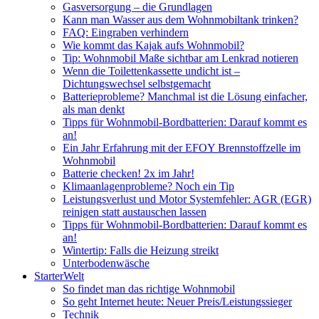
Gasversorgung – die Grundlagen
Kann man Wasser aus dem Wohnmobiltank trinken?
FAQ: Eingraben verhindern
Wie kommt das Kajak aufs Wohnmobil?
Tip: Wohnmobil Maße sichtbar am Lenkrad notieren
Wenn die Toilettenkassette undicht ist –
Dichtungswechsel selbstgemacht
Batterieprobleme? Manchmal ist die Lösung einfacher,
als man denkt
Tipps für Wohnmobil-Bordbatterien: Darauf kommt es
an!
Ein Jahr Erfahrung mit der EFOY Brennstoffzelle im
Wohnmobil
Batterie checken! 2x im Jahr!
Klimaanlagenprobleme? Noch ein Tip
Leistungsverlust und Motor Systemfehler: AGR (EGR)
reinigen statt austauschen lassen
Tipps für Wohnmobil-Bordbatterien: Darauf kommt es
an!
Wintertip: Falls die Heizung streikt
Unterbodenwäsche
StarterWelt
So findet man das richtige Wohnmobil
So geht Internet heute: Neuer Preis/Leistungssieger
Technik