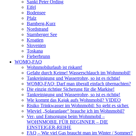
Sankt Peter Ording
Eifel
Bodensee
Pfalz
Bamberg-Kurz
Nordstrand
Starnberger See
Kroatien
Slovenien
Toskana
Fieberbrunn
WOMO-FAQ
Wohnmobilurlaub ist riskant!
Gefahr durch Keime! Wasserschlauch im Wohnmobil!
Tankreinigung und Wasserrohre, so ist es richtig!
WOMO-FAQ: Darf man überall einfach übernachten?
Die einzig richtige Sicherung für die Markise!
Tankreinigung und Wasserrohre, so ist es richtig!
Wie kommt das Kajak aufs Wohnmobil? VIDEO
Risiko Trinkwasser im Wohnmobil: So geht es sicher.
Wieviel „Solaranlage“ brauche ich im Wohnmobil?
Ver- und Entsorgung beim Wohnmobil –
WOHNMOBIL FÜR BEGINNER – DIE
EINSTEIGER-REIHE
FAQ – Wie viel Gas braucht man im Winter / Sommer?