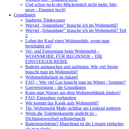
Und schon juckt der Mückenstich nicht mehr: bite-
away : Daumen hoch!
Grundlagen
Sauberes Trinkwasser
Wieviel „Solaranlage“ brauche ich im Wohnmobil?
Wieviel „Solaranlage“ brauche ich im Wohnmobil? Teil
2
Lohnt der Kauf eines Wohnmobils, wenn man
berufstätig ist?
Ver- und Entsorgung beim Wohnmobil –
WOHNMOBIL FÜR BEGINNER – DIE
EINSTEIGER-REIHE
Batterie austauschen und aufrüsten: Wie viel Strom
braucht man im Wohnmobil?
Wohnmobilurlaub ist riskant!
FAQ – Wie viel Gas braucht man im Winter / Sommer?
Gasversorgung – die Grundlagen
Kann man Wasser aus dem Wohnmobiltank trinken?
FAQ: Eingraben verhindern
Wie kommt das Kajak aufs Wohnmobil?
Tip: Wohnmobil Maße sichtbar am Lenkrad notieren
Wenn die Toilettenkassette undicht ist –
Dichtungswechsel selbstgemacht
Batterieprobleme? Manchmal ist die Lösung einfacher,
als man denkt