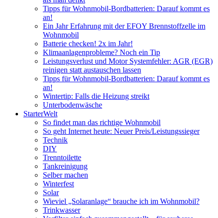
Tipps für Wohnmobil-Bordbatterien: Darauf kommt es
an!
Ein Jahr Erfahrung mit der EFOY Brennstoffzelle im
Wohnmobil
Batterie checken! 2x im Jahr!
Klimaanlagenprobleme? Noch ein Tip
Leistungsverlust und Motor Systemfehler: AGR (EGR)
reinigen statt austauschen lassen
Tipps für Wohnmobil-Bordbatterien: Darauf kommt es
an!
Wintertip: Falls die Heizung streikt
Unterbodenwäsche
StarterWelt
So findet man das richtige Wohnmobil
So geht Internet heute: Neuer Preis/Leistungssieger
Technik
DIY
Trenntoilette
Tankreinigung
Selber machen
Winterfest
Solar
Wieviel „Solaranlage“ brauche ich im Wohnmobil?
Trinkwasser