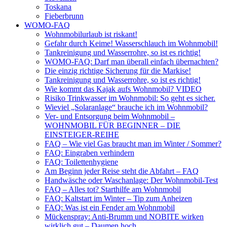
Toskana
Fieberbrunn
WOMO-FAQ
Wohnmobilurlaub ist riskant!
Gefahr durch Keime! Wasserschlauch im Wohnmobil!
Tankreinigung und Wasserrohre, so ist es richtig!
WOMO-FAQ: Darf man überall einfach übernachten?
Die einzig richtige Sicherung für die Markise!
Tankreinigung und Wasserrohre, so ist es richtig!
Wie kommt das Kajak aufs Wohnmobil? VIDEO
Risiko Trinkwasser im Wohnmobil: So geht es sicher.
Wieviel „Solaranlage“ brauche ich im Wohnmobil?
Ver- und Entsorgung beim Wohnmobil –
WOHNMOBIL FÜR BEGINNER – DIE
EINSTEIGER-REIHE
FAQ – Wie viel Gas braucht man im Winter / Sommer?
FAQ: Eingraben verhindern
FAQ: Toilettenhygiene
Am Beginn jeder Reise steht die Abfahrt – FAQ
Handwäsche oder Waschanlage: Der Wohnmobil-Test
FAQ – Alles tot? Starthilfe am Wohnmobil
FAQ: Kaltstart im Winter – Tip zum Anheizen
FAQ: Was ist ein Fender am Wohnmobil
Mückenspray: Anti-Brumm und NOBITE wirken
wirklich gut – Daumen hoch