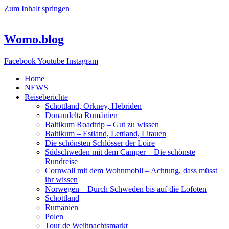
Zum Inhalt springen
Womo.blog
Facebook
Youtube
Instagram
Home
NEWS
Reiseberichte
Schottland, Orkney, Hebriden
Donaudelta Rumänien
Baltikum Roadtrip – Gut zu wissen
Baltikum – Estland, Lettland, Litauen
Die schönsten Schlösser der Loire
Südschweden mit dem Camper – Die schönste
Rundreise
Cornwall mit dem Wohnmobil – Achtung, dass müsst
ihr wissen
Norwegen – Durch Schweden bis auf die Lofoten
Schottland
Rumänien
Polen
Tour de Weihnachtsmarkt