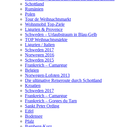
Schottland
Rumänien
Polen
Tour de Weihnachtsmarkt
Wohnmobil Top-Ziele
Ligurien & Provence
Schweden – Urlaubstraum in Blau-Gelb
TOP Weihnachtsmärkte
Ligurien / Italien
Schweden 2017
Norwegen 2016
Schweden 2015
Frankreich – Camargue
Belgien
Norwegen-Lofoten 2013
Die ultimative Reiseroute durch Schottland
Kroatien
Schweden 2017
Frankreich – Camargue
Frankreich – Gorges du Tarn
Sankt Peter Ording
Eifel
Bodensee
Pfalz
Bamberg-Kurz