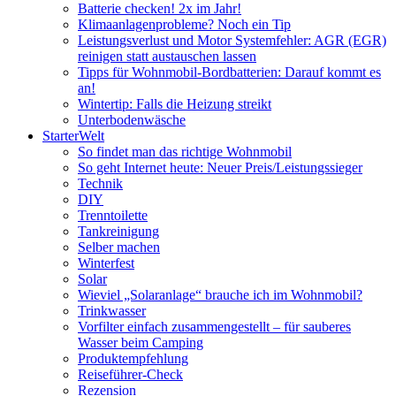
Batterie checken! 2x im Jahr!
Klimaanlagenprobleme? Noch ein Tip
Leistungsverlust und Motor Systemfehler: AGR (EGR)
reinigen statt austauschen lassen
Tipps für Wohnmobil-Bordbatterien: Darauf kommt es
an!
Wintertip: Falls die Heizung streikt
Unterbodenwäsche
StarterWelt
So findet man das richtige Wohnmobil
So geht Internet heute: Neuer Preis/Leistungssieger
Technik
DIY
Trenntoilette
Tankreinigung
Selber machen
Winterfest
Solar
Wieviel „Solaranlage“ brauche ich im Wohnmobil?
Trinkwasser
Vorfilter einfach zusammengestellt – für sauberes
Wasser beim Camping
Produktempfehlung
Reiseführer-Check
Rezension