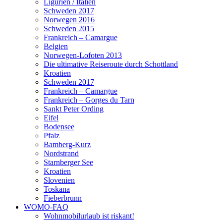
Ligurien / Italien
Schweden 2017
Norwegen 2016
Schweden 2015
Frankreich – Camargue
Belgien
Norwegen-Lofoten 2013
Die ultimative Reiseroute durch Schottland
Kroatien
Schweden 2017
Frankreich – Camargue
Frankreich – Gorges du Tarn
Sankt Peter Ording
Eifel
Bodensee
Pfalz
Bamberg-Kurz
Nordstrand
Starnberger See
Kroatien
Slovenien
Toskana
Fieberbrunn
WOMO-FAQ
Wohnmobilurlaub ist riskant!