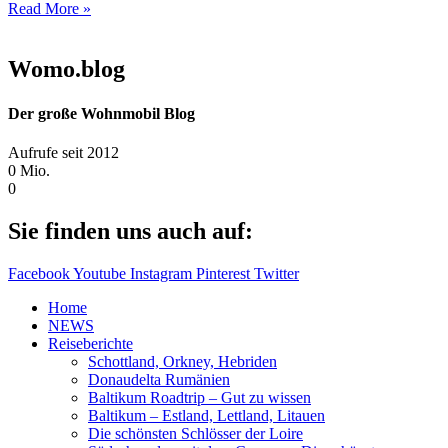
Read More »
Womo.blog
Der große Wohnmobil Blog​
Aufrufe seit 2012
0
Mio.
0
Sie finden uns auch auf:
Facebook
Youtube
Instagram
Pinterest
Twitter
Home
NEWS
Reiseberichte
Schottland, Orkney, Hebriden
Donaudelta Rumänien
Baltikum Roadtrip – Gut zu wissen
Baltikum – Estland, Lettland, Litauen
Die schönsten Schlösser der Loire