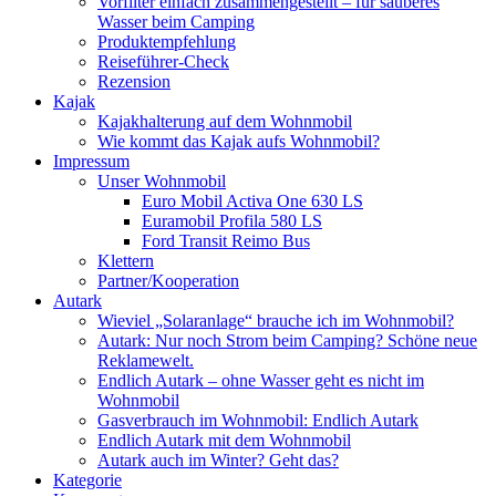
Vorfilter einfach zusammengestellt – für sauberes
Wasser beim Camping
Produktempfehlung
Reiseführer-Check
Rezension
Kajak
Kajakhalterung auf dem Wohnmobil
Wie kommt das Kajak aufs Wohnmobil?
Impressum
Unser Wohnmobil
Euro Mobil Activa One 630 LS
Euramobil Profila 580 LS
Ford Transit Reimo Bus
Klettern
Partner/Kooperation
Autark
Wieviel „Solaranlage“ brauche ich im Wohnmobil?
Autark: Nur noch Strom beim Camping? Schöne neue
Reklamewelt.
Endlich Autark – ohne Wasser geht es nicht im
Wohnmobil
Gasverbrauch im Wohnmobil: Endlich Autark
Endlich Autark mit dem Wohnmobil
Autark auch im Winter? Geht das?
Kategorie