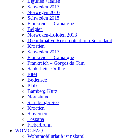
Ligurien / Italien
Schweden 2017
Norwegen 2016
Schweden 2015
Frankreich – Camargue
Belgien
Norwegen-Lofoten 2013
Die ultimative Reiseroute durch Schottland
Kroatien
Schweden 2017
Frankreich – Camargue
Frankreich – Gorges du Tarn
Sankt Peter Ording
Eifel
Bodensee
Pfalz
Bamberg-Kurz
Nordstrand
Starnberger See
Kroatien
Slovenien
Toskana
Fieberbrunn
WOMO-FAQ
Wohnmobilurlaub ist riskant!