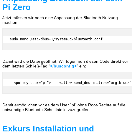
Pi Zero
Jetzt müssen wir noch eine Anpassung der Bluetooth Nutzung
machen:
sudo nano /etc/dbus-1/system.d/bluetooth.conf
Damit wird die Datei geöffnet. Wir fügen nun diesen Code direkt vor
dem letzten Schließ-Tag “
</busconfig>
” ein:
  <policy user="pi">    <allow send_destination="org.bluez"
Damit ermöglichen wir es dem User “pi” ohne Root-Rechte auf die
notwendige Bluetooth-Schnittstelle zuzugreifen.
Exkurs Installation und