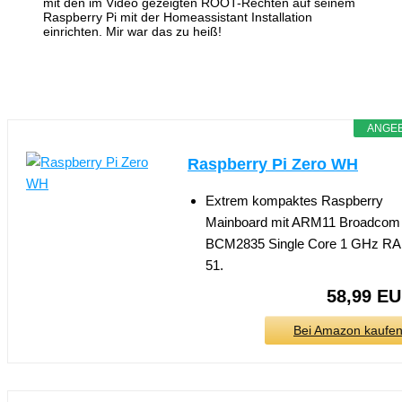
mit den im Video gezeigten ROOT-Rechten auf seinem
Raspberry Pi mit der Homeassistant Installation
einrichten. Mir war das zu heiß!
ANGE
Raspberry Pi Zero WH
Extrem kompaktes Raspberry
Mainboard mit ARM11 Broadcom
BCM2835 Single Core 1 GHz R
51.
58,99 E
Bei Amazon kaufe