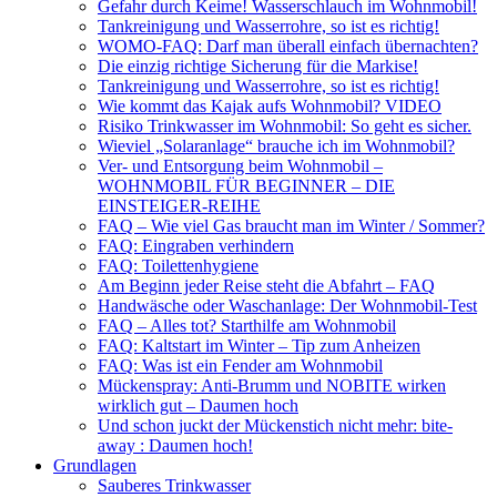
Gefahr durch Keime! Wasserschlauch im Wohnmobil!
Tankreinigung und Wasserrohre, so ist es richtig!
WOMO-FAQ: Darf man überall einfach übernachten?
Die einzig richtige Sicherung für die Markise!
Tankreinigung und Wasserrohre, so ist es richtig!
Wie kommt das Kajak aufs Wohnmobil? VIDEO
Risiko Trinkwasser im Wohnmobil: So geht es sicher.
Wieviel „Solaranlage“ brauche ich im Wohnmobil?
Ver- und Entsorgung beim Wohnmobil –
WOHNMOBIL FÜR BEGINNER – DIE
EINSTEIGER-REIHE
FAQ – Wie viel Gas braucht man im Winter / Sommer?
FAQ: Eingraben verhindern
FAQ: Toilettenhygiene
Am Beginn jeder Reise steht die Abfahrt – FAQ
Handwäsche oder Waschanlage: Der Wohnmobil-Test
FAQ – Alles tot? Starthilfe am Wohnmobil
FAQ: Kaltstart im Winter – Tip zum Anheizen
FAQ: Was ist ein Fender am Wohnmobil
Mückenspray: Anti-Brumm und NOBITE wirken
wirklich gut – Daumen hoch
Und schon juckt der Mückenstich nicht mehr: bite-
away : Daumen hoch!
Grundlagen
Sauberes Trinkwasser