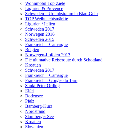
Wohnmobil Top-Ziele
Ligurien & Provence
Schweden – Urlaubstraum in Blau-Gelb
TOP Weihnachtsmärkte
Ligurien / Italien
Schweden 2017
Norwegen 2016
Schweden 2015
Frankreich – Camargue
Belgien
Norwegen-Lofoten 2013
Die ultimative Reiseroute durch Schottland
Kroatien
Schweden 2017
Frankreich – Camargue
Frankreich – Gorges du Tarn
Sankt Peter Ording
Eifel
Bodensee
Pfalz
Bamberg-Kurz
Nordstrand
Starnberger See
Kroatien
Slovenien