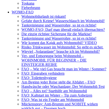
Toskana
Fieberbrunn
WOMO-FAQ
Wohnmobilurlaub ist riskant!
Gefahr durch Keime! Wasserschlauch im Wohnmobil!
Tankreinigung und Wasserrohre, so ist es richtig!
WOMO-FAQ: Darf man überall einfach übernachten?
Die einzig richtige Sicherung für die Markise!
Tankreinigung und Wasserrohre, so ist es richtig!
Wie kommt das Kajak aufs Wohnmobil? VIDEO
Risiko Trinkwasser im Wohnmobil: So geht es sicher.
Wieviel „Solaranlage“ brauche ich im Wohnmobil?
Ver- und Entsorgung beim Wohnmobil –
WOHNMOBIL FÜR BEGINNER – DIE
EINSTEIGER-REIHE
FAQ – Wie viel Gas braucht man im Winter / Sommer?
FAQ: Eingraben verhindern
FAQ: Toilettenhygiene
Am Beginn jeder Reise steht die Abfahrt – FAQ
Handwäsche oder Waschanlage: Der Wohnmobil-Test
FAQ – Alles tot? Starthilfe am Wohnmobil
FAQ: Kaltstart im Winter – Tip zum Anheizen
FAQ: Was ist ein Fender am Wohnmobil
Mückenspray: Anti-Brumm und NOBITE wirken
wirklich gut – Daumen hoch