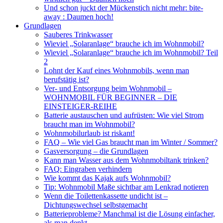
Und schon juckt der Mückenstich nicht mehr: bite-
away : Daumen hoch!
Grundlagen
Sauberes Trinkwasser
Wieviel „Solaranlage“ brauche ich im Wohnmobil?
Wieviel „Solaranlage“ brauche ich im Wohnmobil? Teil
2
Lohnt der Kauf eines Wohnmobils, wenn man
berufstätig ist?
Ver- und Entsorgung beim Wohnmobil –
WOHNMOBIL FÜR BEGINNER – DIE
EINSTEIGER-REIHE
Batterie austauschen und aufrüsten: Wie viel Strom
braucht man im Wohnmobil?
Wohnmobilurlaub ist riskant!
FAQ – Wie viel Gas braucht man im Winter / Sommer?
Gasversorgung – die Grundlagen
Kann man Wasser aus dem Wohnmobiltank trinken?
FAQ: Eingraben verhindern
Wie kommt das Kajak aufs Wohnmobil?
Tip: Wohnmobil Maße sichtbar am Lenkrad notieren
Wenn die Toilettenkassette undicht ist –
Dichtungswechsel selbstgemacht
Batterieprobleme? Manchmal ist die Lösung einfacher,
als man denkt