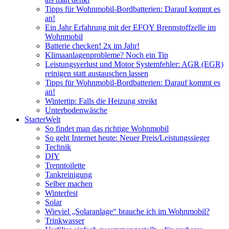
Tipps für Wohnmobil-Bordbatterien: Darauf kommt es
an!
Ein Jahr Erfahrung mit der EFOY Brennstoffzelle im
Wohnmobil
Batterie checken! 2x im Jahr!
Klimaanlagenprobleme? Noch ein Tip
Leistungsverlust und Motor Systemfehler: AGR (EGR)
reinigen statt austauschen lassen
Tipps für Wohnmobil-Bordbatterien: Darauf kommt es
an!
Wintertip: Falls die Heizung streikt
Unterbodenwäsche
StarterWelt
So findet man das richtige Wohnmobil
So geht Internet heute: Neuer Preis/Leistungssieger
Technik
DIY
Trenntoilette
Tankreinigung
Selber machen
Winterfest
Solar
Wieviel „Solaranlage“ brauche ich im Wohnmobil?
Trinkwasser