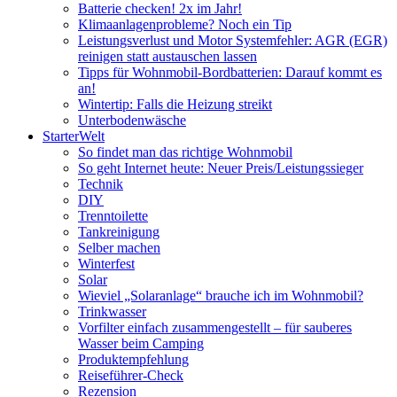
Batterie checken! 2x im Jahr!
Klimaanlagenprobleme? Noch ein Tip
Leistungsverlust und Motor Systemfehler: AGR (EGR)
reinigen statt austauschen lassen
Tipps für Wohnmobil-Bordbatterien: Darauf kommt es
an!
Wintertip: Falls die Heizung streikt
Unterbodenwäsche
StarterWelt
So findet man das richtige Wohnmobil
So geht Internet heute: Neuer Preis/Leistungssieger
Technik
DIY
Trenntoilette
Tankreinigung
Selber machen
Winterfest
Solar
Wieviel „Solaranlage“ brauche ich im Wohnmobil?
Trinkwasser
Vorfilter einfach zusammengestellt – für sauberes
Wasser beim Camping
Produktempfehlung
Reiseführer-Check
Rezension