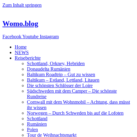
Zum Inhalt springen
Womo.blog
Facebook
Youtube
Instagram
Home
NEWS
Reiseberichte
Schottland, Orkney, Hebriden
Donaudelta Rumänien
Baltikum Roadtrip – Gut zu wissen
Baltikum – Estland, Lettland, Litauen
Die schönsten Schlösser der Loire
Südschweden mit dem Camper – Die schönste
Rundreise
Cornwall mit dem Wohnmobil – Achtung, dass müsst
ihr wissen
Norwegen – Durch Schweden bis auf die Lofoten
Schottland
Rumänien
Polen
Tour de Weihnachtsmarkt