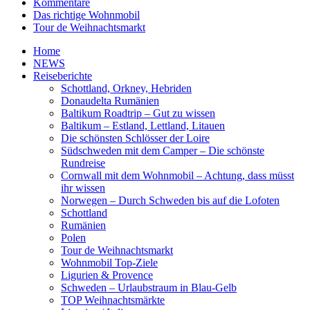
Kommentare
Das richtige Wohnmobil
Tour de Weihnachtsmarkt
Home
NEWS
Reiseberichte
Schottland, Orkney, Hebriden
Donaudelta Rumänien
Baltikum Roadtrip – Gut zu wissen
Baltikum – Estland, Lettland, Litauen
Die schönsten Schlösser der Loire
Südschweden mit dem Camper – Die schönste
Rundreise
Cornwall mit dem Wohnmobil – Achtung, dass müsst
ihr wissen
Norwegen – Durch Schweden bis auf die Lofoten
Schottland
Rumänien
Polen
Tour de Weihnachtsmarkt
Wohnmobil Top-Ziele
Ligurien & Provence
Schweden – Urlaubstraum in Blau-Gelb
TOP Weihnachtsmärkte