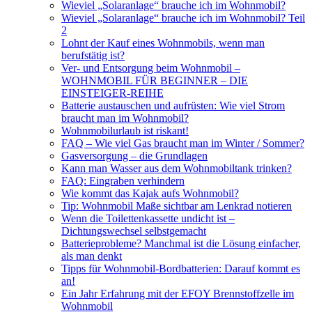
Wieviel „Solaranlage“ brauche ich im Wohnmobil?
Wieviel „Solaranlage“ brauche ich im Wohnmobil? Teil
2
Lohnt der Kauf eines Wohnmobils, wenn man
berufstätig ist?
Ver- und Entsorgung beim Wohnmobil –
WOHNMOBIL FÜR BEGINNER – DIE
EINSTEIGER-REIHE
Batterie austauschen und aufrüsten: Wie viel Strom
braucht man im Wohnmobil?
Wohnmobilurlaub ist riskant!
FAQ – Wie viel Gas braucht man im Winter / Sommer?
Gasversorgung – die Grundlagen
Kann man Wasser aus dem Wohnmobiltank trinken?
FAQ: Eingraben verhindern
Wie kommt das Kajak aufs Wohnmobil?
Tip: Wohnmobil Maße sichtbar am Lenkrad notieren
Wenn die Toilettenkassette undicht ist –
Dichtungswechsel selbstgemacht
Batterieprobleme? Manchmal ist die Lösung einfacher,
als man denkt
Tipps für Wohnmobil-Bordbatterien: Darauf kommt es
an!
Ein Jahr Erfahrung mit der EFOY Brennstoffzelle im
Wohnmobil