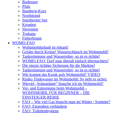
Bodensee
Pfalz
Bamberg-Kurz
Nordstrand
Starnberger See
Kroatien
Slovenien
Toskana
Fieberbrunn
WOMO-FAQ
Wohnmobilurlaub ist riskant!
Gefahr durch Keime! Wasserschlauch im Wohnmobil!
Tankreinigung und Wasserrohre, so ist es richtig!
WOMO-FAQ: Darf man überall einfach übernachten?
Die einzig richtige Sicherung für die Markise!
Tankreinigung und Wasserrohre, so ist es richtig!
Wie kommt das Kajak aufs Wohnmobil? VIDEO
Risiko Trinkwasser im Wohnmobil: So geht es sicher.
Wieviel „Solaranlage“ brauche ich im Wohnmobil?
Ver- und Entsorgung beim Wohnmobil –
WOHNMOBIL FÜR BEGINNER – DIE
EINSTEIGER-REIHE
FAQ – Wie viel Gas braucht man im Winter / Sommer?
FAQ: Eingraben verhindern
FAQ: Toilettenhygiene