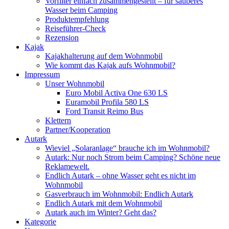
Vorfilter einfach zusammengestellt – für sauberes
Wasser beim Camping
Produktempfehlung
Reiseführer-Check
Rezension
Kajak
Kajakhalterung auf dem Wohnmobil
Wie kommt das Kajak aufs Wohnmobil?
Impressum
Unser Wohnmobil
Euro Mobil Activa One 630 LS
Euramobil Profila 580 LS
Ford Transit Reimo Bus
Klettern
Partner/Kooperation
Autark
Wieviel „Solaranlage“ brauche ich im Wohnmobil?
Autark: Nur noch Strom beim Camping? Schöne neue
Reklamewelt.
Endlich Autark – ohne Wasser geht es nicht im
Wohnmobil
Gasverbrauch im Wohnmobil: Endlich Autark
Endlich Autark mit dem Wohnmobil
Autark auch im Winter? Geht das?
Kategorie