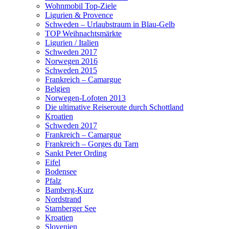
Wohnmobil Top-Ziele
Ligurien & Provence
Schweden – Urlaubstraum in Blau-Gelb
TOP Weihnachtsmärkte
Ligurien / Italien
Schweden 2017
Norwegen 2016
Schweden 2015
Frankreich – Camargue
Belgien
Norwegen-Lofoten 2013
Die ultimative Reiseroute durch Schottland
Kroatien
Schweden 2017
Frankreich – Camargue
Frankreich – Gorges du Tarn
Sankt Peter Ording
Eifel
Bodensee
Pfalz
Bamberg-Kurz
Nordstrand
Starnberger See
Kroatien
Slovenien