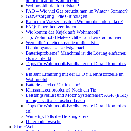
braucht man im Wohnmobil?
Wohnmobilurlaub ist riskant!
FAQ – Wie viel Gas braucht man im Winter / Sommer?
Gasversorgung – die Grundlagen
Kann man Wasser aus dem Wohnmobiltank trinken?
FAQ: Eingraben verhindern
Wie kommt das Kajak aufs Wohnmobil?
Tip: Wohnmobil Maße sichtbar am Lenkrad notieren
Wenn die Toilettenkassette undicht ist –
Dichtungswechsel selbstgemacht
Batterieprobleme? Manchmal ist die Lösung einfacher,
als man denkt
Tipps für Wohnmobil-Bordbatterien: Darauf kommt es
an!
Ein Jahr Erfahrung mit der EFOY Brennstoffzelle im
Wohnmobil
Batterie checken! 2x im Jahr!
Klimaanlagenprobleme? Noch ein Tip
Leistungsverlust und Motor Systemfehler: AGR (EGR)
reinigen statt austauschen lassen
Tipps für Wohnmobil-Bordbatterien: Darauf kommt es
an!
Wintertip: Falls die Heizung streikt
Unterbodenwäsche
StarterWelt