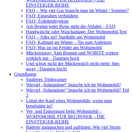
EINSTEIGER-REIHE
FAQ – Wie viel Gas braucht man im Winter / Sommer?
FAQ: Eingraben verhindern
FAQ: Toilettenhygiene
Am Beginn jeder Reise steht die Abfahrt – FAQ
Handwäsche oder Waschanlage: Der Wohnmobil-Test
FAQ – Alles tot? Starthilfe am Wohnmobil
FAQ: Kaltstart im Winter – Tip zum Anheizen
FAQ: Was ist ein Fender am Wohnmobil
Mückenspray: Anti-Brumm und NOBITE wirken
wirklich gut – Daumen hoch
Und schon juckt der Mückenstich nicht mehr: bite-
away : Daumen hoch!
Grundlagen
Sauberes Trinkwasser
Wieviel „Solaranlage“ brauche ich im Wohnmobil?
Wieviel „Solaranlage“ brauche ich im Wohnmobil? Teil
2
Lohnt der Kauf eines Wohnmobils, wenn man
berufstätig ist?
Ver- und Entsorgung beim Wohnmobil –
WOHNMOBIL FÜR BEGINNER – DIE
EINSTEIGER-REIHE
Batterie austauschen und aufrüsten: Wie viel Strom