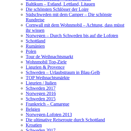
Baltikum – Estland, Lettland, Litauen
Die schönsten Schlösser der Loire
Südschweden mit dem Camper – Die schönste
Rundreise
Cornwall mit dem Wohnmobil – Achtung, dass müsst
ihr wissen
Norwegen – Durch Schweden bis auf die Lofoten
Schottland
Rumänien
Polen
Tour de Weihnachtsmarkt
Wohnmobil Top-Ziele
Ligurien & Provence
Schweden – Urlaubstraum in Blau-Gelb
TOP Weihnachtsmärkte
Ligurien / Italien
Schweden 2017
Norwegen 2016
Schweden 2015
Frankreich – Camargue
Belgien
Norwegen-Lofoten 2013
Die ultimative Reiseroute durch Schottland
Kroatien
Schweden 2017