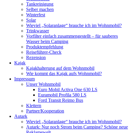
Tankreinigung
Selber machen
Winterfest
Solar
Wieviel „Solaranlage“ brauche ich im Wohnmobil?
Trinkwasser
Vorfilter einfach zusammengestellt – für sauberes
Wasser beim Camping
Produktempfehlung
Reiseführer-Check
Rezension
Kajak
Kajakhalterung auf dem Wohnmobil
Wie kommt das Kajak aufs Wohnmobil?
Impressum
Unser Wohnmobil
Euro Mobil Activa One 630 LS
Euramobil Profila 580 LS
Ford Transit Reimo Bus
Klettern
Partner/Kooperation
Autark
Wieviel „Solaranlage“ brauche ich im Wohnmobil?
Autark: Nur noch Strom beim Camping? Schöne neue
Reklamewelt.