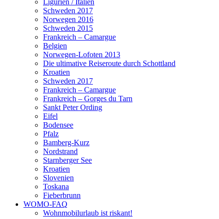
Ligurien / Italien
Schweden 2017
Norwegen 2016
Schweden 2015
Frankreich – Camargue
Belgien
Norwegen-Lofoten 2013
Die ultimative Reiseroute durch Schottland
Kroatien
Schweden 2017
Frankreich – Camargue
Frankreich – Gorges du Tarn
Sankt Peter Ording
Eifel
Bodensee
Pfalz
Bamberg-Kurz
Nordstrand
Starnberger See
Kroatien
Slovenien
Toskana
Fieberbrunn
WOMO-FAQ
Wohnmobilurlaub ist riskant!