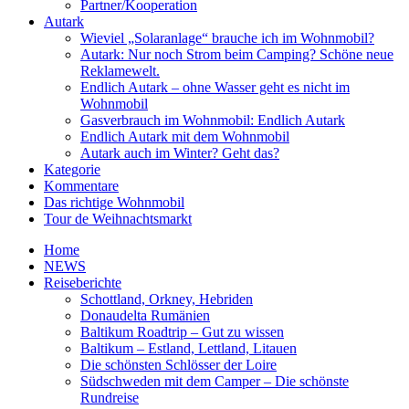
Partner/Kooperation
Autark
Wieviel „Solaranlage“ brauche ich im Wohnmobil?
Autark: Nur noch Strom beim Camping? Schöne neue
Reklamewelt.
Endlich Autark – ohne Wasser geht es nicht im
Wohnmobil
Gasverbrauch im Wohnmobil: Endlich Autark
Endlich Autark mit dem Wohnmobil
Autark auch im Winter? Geht das?
Kategorie
Kommentare
Das richtige Wohnmobil
Tour de Weihnachtsmarkt
Home
NEWS
Reiseberichte
Schottland, Orkney, Hebriden
Donaudelta Rumänien
Baltikum Roadtrip – Gut zu wissen
Baltikum – Estland, Lettland, Litauen
Die schönsten Schlösser der Loire
Südschweden mit dem Camper – Die schönste
Rundreise