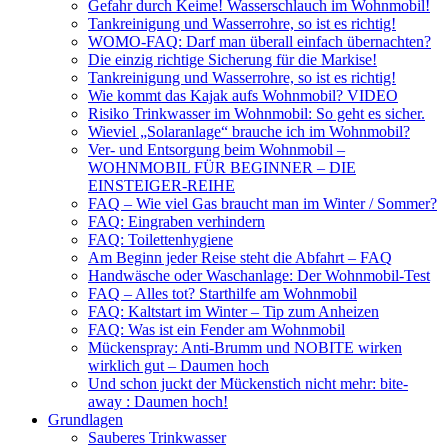
Gefahr durch Keime! Wasserschlauch im Wohnmobil!
Tankreinigung und Wasserrohre, so ist es richtig!
WOMO-FAQ: Darf man überall einfach übernachten?
Die einzig richtige Sicherung für die Markise!
Tankreinigung und Wasserrohre, so ist es richtig!
Wie kommt das Kajak aufs Wohnmobil? VIDEO
Risiko Trinkwasser im Wohnmobil: So geht es sicher.
Wieviel „Solaranlage“ brauche ich im Wohnmobil?
Ver- und Entsorgung beim Wohnmobil –
WOHNMOBIL FÜR BEGINNER – DIE
EINSTEIGER-REIHE
FAQ – Wie viel Gas braucht man im Winter / Sommer?
FAQ: Eingraben verhindern
FAQ: Toilettenhygiene
Am Beginn jeder Reise steht die Abfahrt – FAQ
Handwäsche oder Waschanlage: Der Wohnmobil-Test
FAQ – Alles tot? Starthilfe am Wohnmobil
FAQ: Kaltstart im Winter – Tip zum Anheizen
FAQ: Was ist ein Fender am Wohnmobil
Mückenspray: Anti-Brumm und NOBITE wirken
wirklich gut – Daumen hoch
Und schon juckt der Mückenstich nicht mehr: bite-
away : Daumen hoch!
Grundlagen
Sauberes Trinkwasser