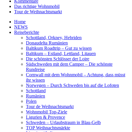
Kommentare
Das richtige Wohnmobil
Tour de Weihnachtsmarkt
Home
NEWS
Reiseberichte
Schottland, Orkney, Hebriden
Donaudelta Rumänien
Baltikum Roadtrip – Gut zu wissen
Baltikum – Estland, Lettland, Litauen
Die schönsten Schlösser der Loire
Südschweden mit dem Camper – Die schönste
Rundreise
Cornwall mit dem Wohnmobil – Achtung, dass müsst
ihr wissen
Norwegen – Durch Schweden bis auf die Lofoten
Schottland
Rumänien
Polen
Tour de Weihnachtsmarkt
Wohnmobil Top-Ziele
Ligurien & Provence
Schweden – Urlaubstraum in Blau-Gelb
TOP Weihnachtsmärkte