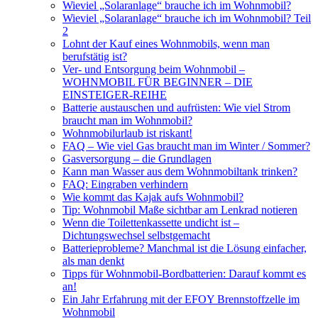
Wieviel „Solaranlage“ brauche ich im Wohnmobil?
Wieviel „Solaranlage“ brauche ich im Wohnmobil? Teil
2
Lohnt der Kauf eines Wohnmobils, wenn man
berufstätig ist?
Ver- und Entsorgung beim Wohnmobil –
WOHNMOBIL FÜR BEGINNER – DIE
EINSTEIGER-REIHE
Batterie austauschen und aufrüsten: Wie viel Strom
braucht man im Wohnmobil?
Wohnmobilurlaub ist riskant!
FAQ – Wie viel Gas braucht man im Winter / Sommer?
Gasversorgung – die Grundlagen
Kann man Wasser aus dem Wohnmobiltank trinken?
FAQ: Eingraben verhindern
Wie kommt das Kajak aufs Wohnmobil?
Tip: Wohnmobil Maße sichtbar am Lenkrad notieren
Wenn die Toilettenkassette undicht ist –
Dichtungswechsel selbstgemacht
Batterieprobleme? Manchmal ist die Lösung einfacher,
als man denkt
Tipps für Wohnmobil-Bordbatterien: Darauf kommt es
an!
Ein Jahr Erfahrung mit der EFOY Brennstoffzelle im
Wohnmobil