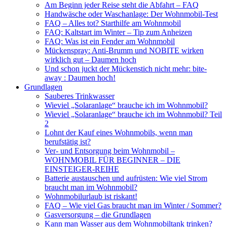
Am Beginn jeder Reise steht die Abfahrt – FAQ
Handwäsche oder Waschanlage: Der Wohnmobil-Test
FAQ – Alles tot? Starthilfe am Wohnmobil
FAQ: Kaltstart im Winter – Tip zum Anheizen
FAQ: Was ist ein Fender am Wohnmobil
Mückenspray: Anti-Brumm und NOBITE wirken
wirklich gut – Daumen hoch
Und schon juckt der Mückenstich nicht mehr: bite-
away : Daumen hoch!
Grundlagen
Sauberes Trinkwasser
Wieviel „Solaranlage“ brauche ich im Wohnmobil?
Wieviel „Solaranlage“ brauche ich im Wohnmobil? Teil
2
Lohnt der Kauf eines Wohnmobils, wenn man
berufstätig ist?
Ver- und Entsorgung beim Wohnmobil –
WOHNMOBIL FÜR BEGINNER – DIE
EINSTEIGER-REIHE
Batterie austauschen und aufrüsten: Wie viel Strom
braucht man im Wohnmobil?
Wohnmobilurlaub ist riskant!
FAQ – Wie viel Gas braucht man im Winter / Sommer?
Gasversorgung – die Grundlagen
Kann man Wasser aus dem Wohnmobiltank trinken?