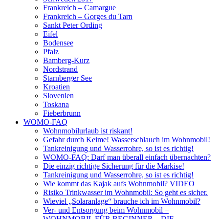
Frankreich – Camargue
Frankreich – Gorges du Tarn
Sankt Peter Ording
Eifel
Bodensee
Pfalz
Bamberg-Kurz
Nordstrand
Starnberger See
Kroatien
Slovenien
Toskana
Fieberbrunn
WOMO-FAQ
Wohnmobilurlaub ist riskant!
Gefahr durch Keime! Wasserschlauch im Wohnmobil!
Tankreinigung und Wasserrohre, so ist es richtig!
WOMO-FAQ: Darf man überall einfach übernachten?
Die einzig richtige Sicherung für die Markise!
Tankreinigung und Wasserrohre, so ist es richtig!
Wie kommt das Kajak aufs Wohnmobil? VIDEO
Risiko Trinkwasser im Wohnmobil: So geht es sicher.
Wieviel „Solaranlage“ brauche ich im Wohnmobil?
Ver- und Entsorgung beim Wohnmobil –
WOHNMOBIL FÜR BEGINNER – DIE