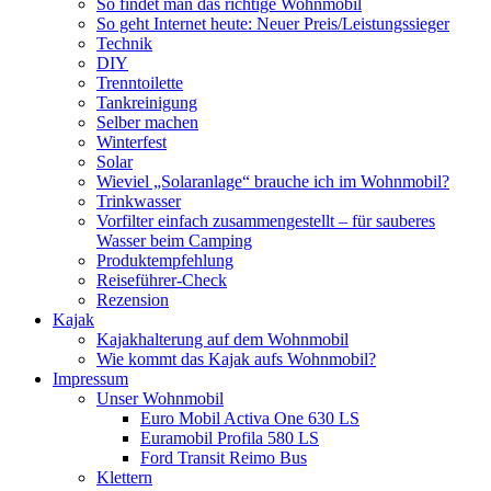
So findet man das richtige Wohnmobil
So geht Internet heute: Neuer Preis/Leistungssieger
Technik
DIY
Trenntoilette
Tankreinigung
Selber machen
Winterfest
Solar
Wieviel „Solaranlage“ brauche ich im Wohnmobil?
Trinkwasser
Vorfilter einfach zusammengestellt – für sauberes
Wasser beim Camping
Produktempfehlung
Reiseführer-Check
Rezension
Kajak
Kajakhalterung auf dem Wohnmobil
Wie kommt das Kajak aufs Wohnmobil?
Impressum
Unser Wohnmobil
Euro Mobil Activa One 630 LS
Euramobil Profila 580 LS
Ford Transit Reimo Bus
Klettern