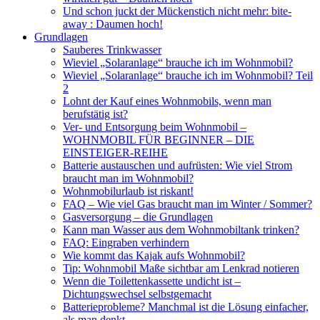
Und schon juckt der Mückenstich nicht mehr: bite-
away : Daumen hoch!
Grundlagen
Sauberes Trinkwasser
Wieviel „Solaranlage“ brauche ich im Wohnmobil?
Wieviel „Solaranlage“ brauche ich im Wohnmobil? Teil
2
Lohnt der Kauf eines Wohnmobils, wenn man
berufstätig ist?
Ver- und Entsorgung beim Wohnmobil –
WOHNMOBIL FÜR BEGINNER – DIE
EINSTEIGER-REIHE
Batterie austauschen und aufrüsten: Wie viel Strom
braucht man im Wohnmobil?
Wohnmobilurlaub ist riskant!
FAQ – Wie viel Gas braucht man im Winter / Sommer?
Gasversorgung – die Grundlagen
Kann man Wasser aus dem Wohnmobiltank trinken?
FAQ: Eingraben verhindern
Wie kommt das Kajak aufs Wohnmobil?
Tip: Wohnmobil Maße sichtbar am Lenkrad notieren
Wenn die Toilettenkassette undicht ist –
Dichtungswechsel selbstgemacht
Batterieprobleme? Manchmal ist die Lösung einfacher,
als man denkt