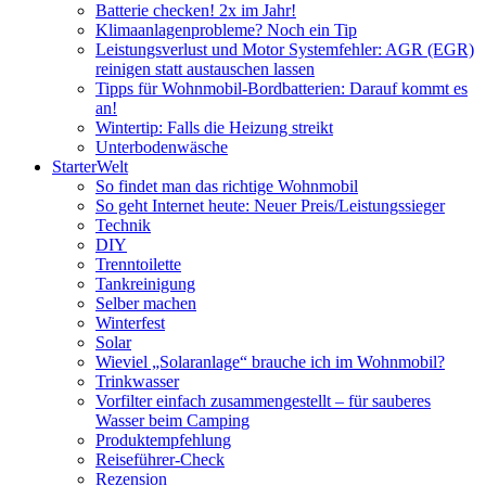
Batterie checken! 2x im Jahr!
Klimaanlagenprobleme? Noch ein Tip
Leistungsverlust und Motor Systemfehler: AGR (EGR)
reinigen statt austauschen lassen
Tipps für Wohnmobil-Bordbatterien: Darauf kommt es
an!
Wintertip: Falls die Heizung streikt
Unterbodenwäsche
StarterWelt
So findet man das richtige Wohnmobil
So geht Internet heute: Neuer Preis/Leistungssieger
Technik
DIY
Trenntoilette
Tankreinigung
Selber machen
Winterfest
Solar
Wieviel „Solaranlage“ brauche ich im Wohnmobil?
Trinkwasser
Vorfilter einfach zusammengestellt – für sauberes
Wasser beim Camping
Produktempfehlung
Reiseführer-Check
Rezension