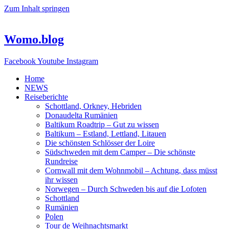
Zum Inhalt springen
Womo.blog
Facebook
Youtube
Instagram
Home
NEWS
Reiseberichte
Schottland, Orkney, Hebriden
Donaudelta Rumänien
Baltikum Roadtrip – Gut zu wissen
Baltikum – Estland, Lettland, Litauen
Die schönsten Schlösser der Loire
Südschweden mit dem Camper – Die schönste
Rundreise
Cornwall mit dem Wohnmobil – Achtung, dass müsst
ihr wissen
Norwegen – Durch Schweden bis auf die Lofoten
Schottland
Rumänien
Polen
Tour de Weihnachtsmarkt