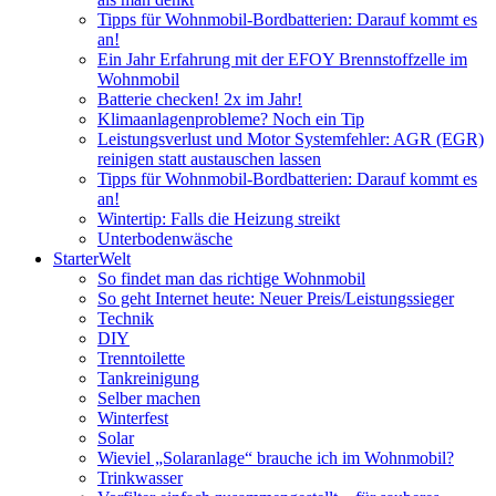
Tipps für Wohnmobil-Bordbatterien: Darauf kommt es
an!
Ein Jahr Erfahrung mit der EFOY Brennstoffzelle im
Wohnmobil
Batterie checken! 2x im Jahr!
Klimaanlagenprobleme? Noch ein Tip
Leistungsverlust und Motor Systemfehler: AGR (EGR)
reinigen statt austauschen lassen
Tipps für Wohnmobil-Bordbatterien: Darauf kommt es
an!
Wintertip: Falls die Heizung streikt
Unterbodenwäsche
StarterWelt
So findet man das richtige Wohnmobil
So geht Internet heute: Neuer Preis/Leistungssieger
Technik
DIY
Trenntoilette
Tankreinigung
Selber machen
Winterfest
Solar
Wieviel „Solaranlage“ brauche ich im Wohnmobil?
Trinkwasser