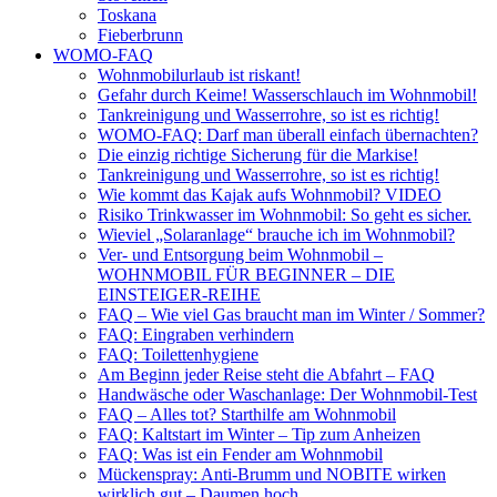
Toskana
Fieberbrunn
WOMO-FAQ
Wohnmobilurlaub ist riskant!
Gefahr durch Keime! Wasserschlauch im Wohnmobil!
Tankreinigung und Wasserrohre, so ist es richtig!
WOMO-FAQ: Darf man überall einfach übernachten?
Die einzig richtige Sicherung für die Markise!
Tankreinigung und Wasserrohre, so ist es richtig!
Wie kommt das Kajak aufs Wohnmobil? VIDEO
Risiko Trinkwasser im Wohnmobil: So geht es sicher.
Wieviel „Solaranlage“ brauche ich im Wohnmobil?
Ver- und Entsorgung beim Wohnmobil –
WOHNMOBIL FÜR BEGINNER – DIE
EINSTEIGER-REIHE
FAQ – Wie viel Gas braucht man im Winter / Sommer?
FAQ: Eingraben verhindern
FAQ: Toilettenhygiene
Am Beginn jeder Reise steht die Abfahrt – FAQ
Handwäsche oder Waschanlage: Der Wohnmobil-Test
FAQ – Alles tot? Starthilfe am Wohnmobil
FAQ: Kaltstart im Winter – Tip zum Anheizen
FAQ: Was ist ein Fender am Wohnmobil
Mückenspray: Anti-Brumm und NOBITE wirken
wirklich gut – Daumen hoch