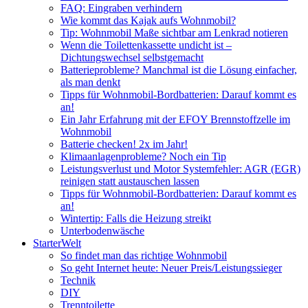
FAQ: Eingraben verhindern
Wie kommt das Kajak aufs Wohnmobil?
Tip: Wohnmobil Maße sichtbar am Lenkrad notieren
Wenn die Toilettenkassette undicht ist –
Dichtungswechsel selbstgemacht
Batterieprobleme? Manchmal ist die Lösung einfacher,
als man denkt
Tipps für Wohnmobil-Bordbatterien: Darauf kommt es
an!
Ein Jahr Erfahrung mit der EFOY Brennstoffzelle im
Wohnmobil
Batterie checken! 2x im Jahr!
Klimaanlagenprobleme? Noch ein Tip
Leistungsverlust und Motor Systemfehler: AGR (EGR)
reinigen statt austauschen lassen
Tipps für Wohnmobil-Bordbatterien: Darauf kommt es
an!
Wintertip: Falls die Heizung streikt
Unterbodenwäsche
StarterWelt
So findet man das richtige Wohnmobil
So geht Internet heute: Neuer Preis/Leistungssieger
Technik
DIY
Trenntoilette