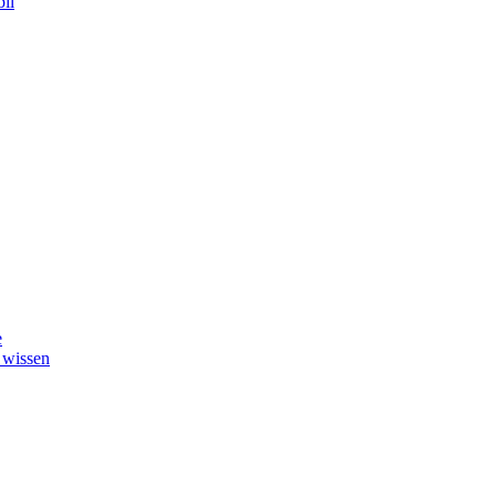
il
e
 wissen