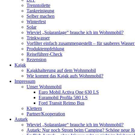
Trenntoilette
Tankreinigung
Selber machen
Winterfest
Solar
Wieviel „Solaranlage“ brauche ich im Wohnmobil?
Trinkwasser
Vorfilter einfach zusammengestellt – für sauberes Wass
Produktempfehlung
Reiseführer-Check
Rezension
Kajak
Kajakhalterung auf dem Wohnmobil
Wie kommt das Kajak aufs Wohnmobil?
Impressum
Unser Wohnmobil
Euro Mobil Activa One 630 LS
Euramobil Profila 580 LS
Ford Transit Reimo Bus
Klettern
Partner/Kooperation
Autark
Wieviel „Solaranlage“ brauche ich im Wohnmobil?
Autark: Nur noch Strom beim Camping? Schöne neue R