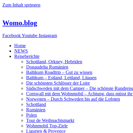
Zum Inhalt springen
Womo.blog
Facebook
Youtube
Instagram
Home
NEWS
Reiseberichte
Schottland, Orkney, Hebriden
Donaudelta Rumänien
Baltikum Roadtrip – Gut zu wissen
Baltikum – Estland, Lettland, Litauen
Die schönsten Schlösser der Loire
Südschweden mit dem Camper – Die schönste Rundreis
Cornwall mit dem Wohnmobil – Achtung, dass müsst ihr
Norwegen – Durch Schweden bis auf die Lofoten
Schottland
Rumänien
Polen
Tour de Weihnachtsmarkt
Wohnmobil Top-Ziele
Ligurien & Provence