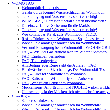
WOMO-FAQ
Wohnmobilurlaub ist riskant!
Gefahr durch Keime! Wasserschlauch im Wohnmobil!
Tankreinigung und Wasserrohre, so ist es richtig!
WOMO-FAQ: Darf man überall einfach übernachten?
Die einzig richtige Sicherung für die Markise!
Tankreinigung und Wasserrohre, so ist es richtig!
Wie kommt das Kajak aufs Wohnmobil? VIDEO
Risiko Trinkwasser im Wohnmobil: So geht es sicher.
Wieviel „Solaranlage“ brauche ich im Wohnmobil?
Ver- und Entsorgung beim Wohnmobil – WOHNMO
FAQ – Wie viel Gas braucht man im Winter / Sommer?
FAQ: Eingraben verhindern
FAQ: Toilettenhygiene
Am Beginn jeder Reise steht die Abfahrt – FAQ
Handwäsche oder Waschanlage: Der Wohnmobil-Test
FAQ – Alles tot? Starthilfe am Wohnmobil
FAQ: Kaltstart im Winter – Tip zum Anheizen
FAQ: Was ist ein Fender am Wohnmobil
Mückenspray: Anti-Brumm und NOBITE wirken wirklic
Und schon juckt der Mückenstich nicht mehr: bite-away
Grundlagen
Sauberes Trinkwasser
Wieviel „Solaranlage“ brauche ich im Wohnmobil?
Wieviel „Solaranlage“ brauche ich im Wohnmobil? Teil 