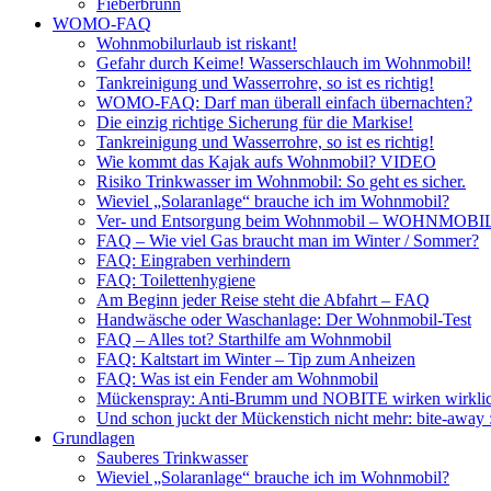
Fieberbrunn
WOMO-FAQ
Wohnmobilurlaub ist riskant!
Gefahr durch Keime! Wasserschlauch im Wohnmobil!
Tankreinigung und Wasserrohre, so ist es richtig!
WOMO-FAQ: Darf man überall einfach übernachten?
Die einzig richtige Sicherung für die Markise!
Tankreinigung und Wasserrohre, so ist es richtig!
Wie kommt das Kajak aufs Wohnmobil? VIDEO
Risiko Trinkwasser im Wohnmobil: So geht es sicher.
Wieviel „Solaranlage“ brauche ich im Wohnmobil?
Ver- und Entsorgung beim Wohnmobil – WOHNMO
FAQ – Wie viel Gas braucht man im Winter / Sommer?
FAQ: Eingraben verhindern
FAQ: Toilettenhygiene
Am Beginn jeder Reise steht die Abfahrt – FAQ
Handwäsche oder Waschanlage: Der Wohnmobil-Test
FAQ – Alles tot? Starthilfe am Wohnmobil
FAQ: Kaltstart im Winter – Tip zum Anheizen
FAQ: Was ist ein Fender am Wohnmobil
Mückenspray: Anti-Brumm und NOBITE wirken wirklic
Und schon juckt der Mückenstich nicht mehr: bite-away
Grundlagen
Sauberes Trinkwasser
Wieviel „Solaranlage“ brauche ich im Wohnmobil?