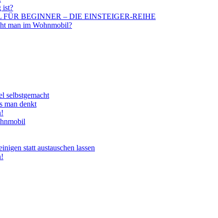
 ist?
BIL FÜR BEGINNER – DIE EINSTEIGER-REIHE
aucht man im Wohnmobil?
el selbstgemacht
ls man denkt
n!
ohnmobil
nigen statt austauschen lassen
n!