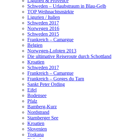
Ligurien & Provence
Schweden – Urlaubstraum in Blau-Gelb
TOP Weihnachtsmärkte
Ligurien / Italien
Schweden 2017
Norwegen 2016
Schweden 2015
Frankreich – Camargue
Belgien
Norwegen-Lofoten 2013
Die ultimative Reiseroute durch Schottland
Kroatien
Schweden 2017
Frankreich – Camargue
Frankreich – Gorges du Tarn
Sankt Peter Ording
Eifel
Bodensee
Pfalz
Bamberg-Kurz
Nordstrand
Starnberger See
Kroatien
Slovenien
Toskana