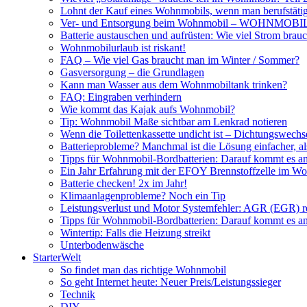
Lohnt der Kauf eines Wohnmobils, wenn man berufstätig
Ver- und Entsorgung beim Wohnmobil – WOHNMO
Batterie austauschen und aufrüsten: Wie viel Strom br
Wohnmobilurlaub ist riskant!
FAQ – Wie viel Gas braucht man im Winter / Sommer?
Gasversorgung – die Grundlagen
Kann man Wasser aus dem Wohnmobiltank trinken?
FAQ: Eingraben verhindern
Wie kommt das Kajak aufs Wohnmobil?
Tip: Wohnmobil Maße sichtbar am Lenkrad notieren
Wenn die Toilettenkassette undicht ist – Dichtungswechs
Batterieprobleme? Manchmal ist die Lösung einfacher, a
Tipps für Wohnmobil-Bordbatterien: Darauf kommt es a
Ein Jahr Erfahrung mit der EFOY Brennstoffzelle im W
Batterie checken! 2x im Jahr!
Klimaanlagenprobleme? Noch ein Tip
Leistungsverlust und Motor Systemfehler: AGR (EGR) rei
Tipps für Wohnmobil-Bordbatterien: Darauf kommt es a
Wintertip: Falls die Heizung streikt
Unterbodenwäsche
StarterWelt
So findet man das richtige Wohnmobil
So geht Internet heute: Neuer Preis/Leistungssieger
Technik
DIY