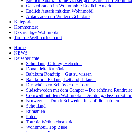
Endlich Autark – ohne Wasser geht es nicht im Wohnmob
Gasverbrauch im Wohnmobil: Endlich Autark
Endlich Autark mit dem Wohnmobil
Autark auch im Winter? Geht das?
Kategorie
Kommentare
Das richtige Wohnmobil
Tour de Weihnachtsmarkt
Home
NEWS
Reiseberichte
Schottland, Orkney, Hebriden
Donaudelta Rumänien
Baltikum Roadtrip – Gut zu wissen
Baltikum – Estland, Lettland, Litauen
Die schönsten Schlösser der Loire
Südschweden mit dem Camper – Die schönste Rundreis
Cornwall mit dem Wohnmobil – Achtung, dass müsst ihr
Norwegen – Durch Schweden bis auf die Lofoten
Schottland
Rumänien
Polen
Tour de Weihnachtsmarkt
Wohnmobil Top-Ziele