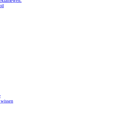
eklamewelt.
il
e
 wissen