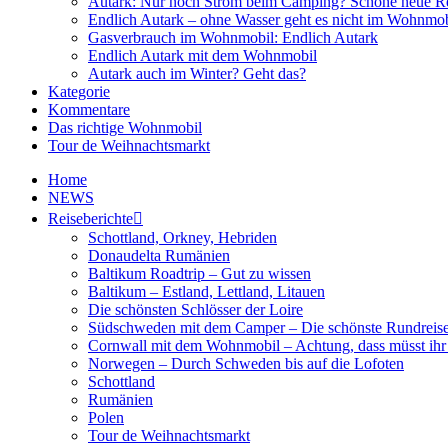
Autark: Nur noch Strom beim Camping? Schöne neue R
Endlich Autark – ohne Wasser geht es nicht im Wohnmob
Gasverbrauch im Wohnmobil: Endlich Autark
Endlich Autark mit dem Wohnmobil
Autark auch im Winter? Geht das?
Kategorie
Kommentare
Das richtige Wohnmobil
Tour de Weihnachtsmarkt
Home
NEWS
Reiseberichte
Schottland, Orkney, Hebriden
Donaudelta Rumänien
Baltikum Roadtrip – Gut zu wissen
Baltikum – Estland, Lettland, Litauen
Die schönsten Schlösser der Loire
Südschweden mit dem Camper – Die schönste Rundreis
Cornwall mit dem Wohnmobil – Achtung, dass müsst ihr
Norwegen – Durch Schweden bis auf die Lofoten
Schottland
Rumänien
Polen
Tour de Weihnachtsmarkt