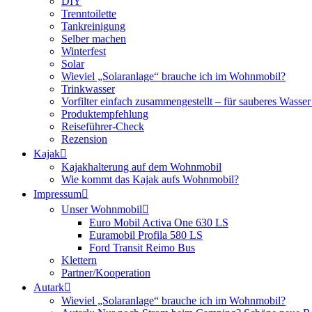
DIY
Trenntoilette
Tankreinigung
Selber machen
Winterfest
Solar
Wieviel „Solaranlage“ brauche ich im Wohnmobil?
Trinkwasser
Vorfilter einfach zusammengestellt – für sauberes Wass
Produktempfehlung
Reiseführer-Check
Rezension
Kajak
Kajakhalterung auf dem Wohnmobil
Wie kommt das Kajak aufs Wohnmobil?
Impressum
Unser Wohnmobil
Euro Mobil Activa One 630 LS
Euramobil Profila 580 LS
Ford Transit Reimo Bus
Klettern
Partner/Kooperation
Autark
Wieviel „Solaranlage“ brauche ich im Wohnmobil?