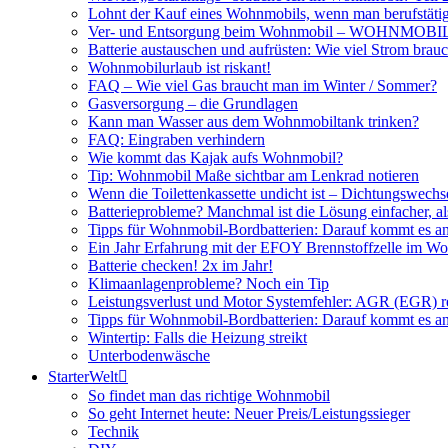
Lohnt der Kauf eines Wohnmobils, wenn man berufstätig
Ver- und Entsorgung beim Wohnmobil – WOHNMO
Batterie austauschen und aufrüsten: Wie viel Strom br
Wohnmobilurlaub ist riskant!
FAQ – Wie viel Gas braucht man im Winter / Sommer?
Gasversorgung – die Grundlagen
Kann man Wasser aus dem Wohnmobiltank trinken?
FAQ: Eingraben verhindern
Wie kommt das Kajak aufs Wohnmobil?
Tip: Wohnmobil Maße sichtbar am Lenkrad notieren
Wenn die Toilettenkassette undicht ist – Dichtungswechs
Batterieprobleme? Manchmal ist die Lösung einfacher, a
Tipps für Wohnmobil-Bordbatterien: Darauf kommt es a
Ein Jahr Erfahrung mit der EFOY Brennstoffzelle im W
Batterie checken! 2x im Jahr!
Klimaanlagenprobleme? Noch ein Tip
Leistungsverlust und Motor Systemfehler: AGR (EGR) rei
Tipps für Wohnmobil-Bordbatterien: Darauf kommt es a
Wintertip: Falls die Heizung streikt
Unterbodenwäsche
StarterWelt
So findet man das richtige Wohnmobil
So geht Internet heute: Neuer Preis/Leistungssieger
Technik