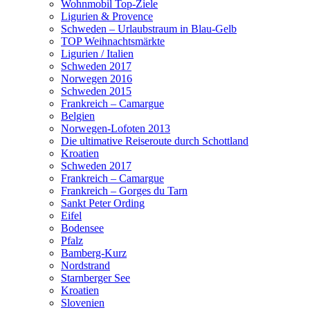
Wohnmobil Top-Ziele
Ligurien & Provence
Schweden – Urlaubstraum in Blau-Gelb
TOP Weihnachtsmärkte
Ligurien / Italien
Schweden 2017
Norwegen 2016
Schweden 2015
Frankreich – Camargue
Belgien
Norwegen-Lofoten 2013
Die ultimative Reiseroute durch Schottland
Kroatien
Schweden 2017
Frankreich – Camargue
Frankreich – Gorges du Tarn
Sankt Peter Ording
Eifel
Bodensee
Pfalz
Bamberg-Kurz
Nordstrand
Starnberger See
Kroatien
Slovenien