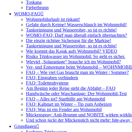
Toskana
Fieberbrunn
WOMO-FAQ
Wohnmobilurlaub ist riskant!
Gefahr durch Keime! Wasserschlauch im Wohnmobil!
Tankreinigung und Wasserrohre, so ist es richtig!
WOMO-FAQ: Darf man überall einfach übernachten?
Die einzig richtige Sicherung für die Markise!
Tankreinigung und Wasserrohre, so ist es richtig!
Wie kommt das Kajak aufs Wohnmobil? VIDEO
Risiko Trinkwasser im Wohnmobil: So geht es sicher.
Wieviel „Solaranlage“ brauche ich im Wohnmobil?
Ver- und Entsorgung beim Wohnmobil – WOHNMO
FAQ – Wie viel Gas braucht man im Winter / Sommer?
FAQ: Eingraben verhindern
FAQ: Toilettenhygiene
Am Beginn jeder Reise steht die Abfahrt – FAQ
Handwäsche oder Waschanlage: Der Wohnmobil-Test
FAQ – Alles tot? Starthilfe am Wohnmobil
FAQ: Kaltstart im Winter – Tip zum Anheizen
FAQ: Was ist ein Fender am Wohnmobil
Mückenspray: Anti-Brumm und NOBITE wirken wirklic
Und schon juckt der Mückenstich nicht mehr: bite-away
Grundlagen
Sauberes Trinkwasser