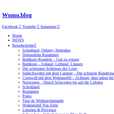
Zum
Inhalt
springen
Womo.blog
Facebook
Youtube
Instagram
Home
NEWS
Reiseberichte
Schottland, Orkney, Hebriden
Donaudelta Rumänien
Baltikum Roadtrip – Gut zu wissen
Baltikum – Estland, Lettland, Litauen
Die schönsten Schlösser der Loire
Südschweden mit dem Camper – Die schönste Rundreis
Cornwall mit dem Wohnmobil – Achtung, dass müsst ihr
Norwegen – Durch Schweden bis auf die Lofoten
Schottland
Rumänien
Polen
Tour de Weihnachtsmarkt
Wohnmobil Top-Ziele
Ligurien & Provence