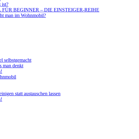
 ist?
BIL FÜR BEGINNER – DIE EINSTEIGER-REIHE
aucht man im Wohnmobil?
el selbstgemacht
ls man denkt
n!
ohnmobil
nigen statt austauschen lassen
n!