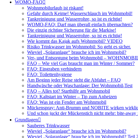
WOMO-FAQ
Wohnmobilurlaub ist riskant!
Gefahr durch Keime! Wasserschlauch im Wohnmobil!
Tankreinigung und Wasserrohre, so ist es richtig!
WOMO-FAQ: Darf man überall einfach übernachten?
Die einzig richtige Sicherung für die Markise!
Tankreinigung und Wasserrohre, so ist es richtig!
Wie kommt das Kajak aufs Wohnmobil? VIDEO
Risiko Trinkwasser im Wohnmobil: So geht es sicher.
Wieviel „Solaranlage“ brauche ich im Wohnmobil?
Ver- und Entsorgung beim Wohnmobil – WOHNMO
FAQ – Wie viel Gas braucht man im Winter / Sommer?
FAQ: Eingraben verhindern
FAQ: Toilettenhygiene
Am Beginn jeder Reise steht die Abfahrt – FAQ
Handwäsche oder Waschanlage: Der Wohnmobil-Test
FAQ – Alles tot? Starthilfe am Wohnmobil
FAQ: Kaltstart im Winter – Tip zum Anheizen
FAQ: Was ist ein Fender am Wohnmobil
Mückenspray: Anti-Brumm und NOBITE wirken wirklic
Und schon juckt der Mückenstich nicht mehr: bite-away
Grundlagen
Sauberes Trinkwasser
Wieviel „Solaranlage“ brauche ich im Wohnmobil?
Wieviel „Solaranlage“ brauche ich im Wohnmobil? Teil 