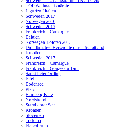
Schweden – Urlaubstraum in Blau-Gelb
TOP Weihnachtsmärkte
Ligurien / Italien
Schweden 2017
Norwegen 2016
Schweden 2015
Frankreich – Camargue
Belgien
Norwegen-Lofoten 2013
Die ultimative Reiseroute durch Schottland
Kroatien
Schweden 2017
Frankreich – Camargue
Frankreich – Gorges du Tarn
Sankt Peter Ording
Eifel
Bodensee
Pfalz
Bamberg-Kurz
Nordstrand
Starnberger See
Kroatien
Slovenien
Toskana
Fieberbrunn