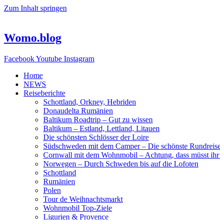
Zum Inhalt springen
Womo.blog
Facebook
Youtube
Instagram
Home
NEWS
Reiseberichte
Schottland, Orkney, Hebriden
Donaudelta Rumänien
Baltikum Roadtrip – Gut zu wissen
Baltikum – Estland, Lettland, Litauen
Die schönsten Schlösser der Loire
Südschweden mit dem Camper – Die schönste Rundreis
Cornwall mit dem Wohnmobil – Achtung, dass müsst ihr
Norwegen – Durch Schweden bis auf die Lofoten
Schottland
Rumänien
Polen
Tour de Weihnachtsmarkt
Wohnmobil Top-Ziele
Ligurien & Provence