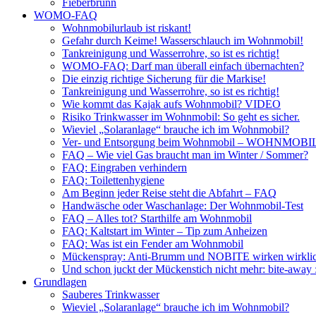
Fieberbrunn
WOMO-FAQ
Wohnmobilurlaub ist riskant!
Gefahr durch Keime! Wasserschlauch im Wohnmobil!
Tankreinigung und Wasserrohre, so ist es richtig!
WOMO-FAQ: Darf man überall einfach übernachten?
Die einzig richtige Sicherung für die Markise!
Tankreinigung und Wasserrohre, so ist es richtig!
Wie kommt das Kajak aufs Wohnmobil? VIDEO
Risiko Trinkwasser im Wohnmobil: So geht es sicher.
Wieviel „Solaranlage“ brauche ich im Wohnmobil?
Ver- und Entsorgung beim Wohnmobil – WOHNMO
FAQ – Wie viel Gas braucht man im Winter / Sommer?
FAQ: Eingraben verhindern
FAQ: Toilettenhygiene
Am Beginn jeder Reise steht die Abfahrt – FAQ
Handwäsche oder Waschanlage: Der Wohnmobil-Test
FAQ – Alles tot? Starthilfe am Wohnmobil
FAQ: Kaltstart im Winter – Tip zum Anheizen
FAQ: Was ist ein Fender am Wohnmobil
Mückenspray: Anti-Brumm und NOBITE wirken wirklic
Und schon juckt der Mückenstich nicht mehr: bite-away
Grundlagen
Sauberes Trinkwasser
Wieviel „Solaranlage“ brauche ich im Wohnmobil?