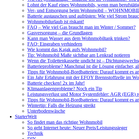
Lohnt der Kauf eines Wohnmobils, wenn man berufstätig
Ver- und Entsorgung beim Wohnmobil – WOHNMO
Batterie austauschen und aufrüsten: Wie viel Strom br
Wohnmobilurlaub ist riskant!
FAQ – Wie viel Gas braucht man im Winter / Sommer?
Gasversorgung – die Grundlagen
Kann man Wasser aus dem Wohnmobiltank trinken?
FAQ: Eingraben verhindern
Wie kommt das Kajak aufs Wohnmobil?
Tip: Wohnmobil Maße sichtbar am Lenkrad notieren
Wenn die Toilettenkassette undicht ist – Dichtungswechs
Batterieprobleme? Manchmal ist die Lösung einfacher, a
Tipps für Wohnmobil-Bordbatterien: Darauf kommt es a
Ein Jahr Erfahrung mit der EFOY Brennstoffzelle im W
Batterie checken! 2x im Jahr!
Klimaanlagenprobleme? Noch ein Tip
Leistungsverlust und Motor Systemfehler: AGR (EGR) rei
Tipps für Wohnmobil-Bordbatterien: Darauf kommt es a
Wintertip: Falls die Heizung streikt
Unterbodenwäsche
StarterWelt
So findet man das richtige Wohnmobil
So geht Internet heute: Neuer Preis/Leistungssieger
Technik
DIY