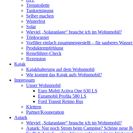
Trenntoilette
Tankreinigung
Selber machen
Winterfest
Solar
Wieviel „Solaranlage“ brauche ich im Wohnmobil?
Trinkwasser
Vorfilter einfach zusammengestellt – für sauberes Wass
Produktempfehlung
Reiseführer-Check
Rezension
Kajak
Kajakhalterung auf dem Wohnmobil
Wie kommt das Kajak aufs Wohnmobil?
Impressum
Unser Wohnmobil
Euro Mobil Activa One 630 LS
Euramobil Profila 580 LS
Ford Transit Reimo Bus
Klettern
Partner/Kooperation
Autark
Wieviel „Solaranlage“ brauche ich im Wohnmobil?
Autark: Nur noch Strom beim Camping? Schöne neue R