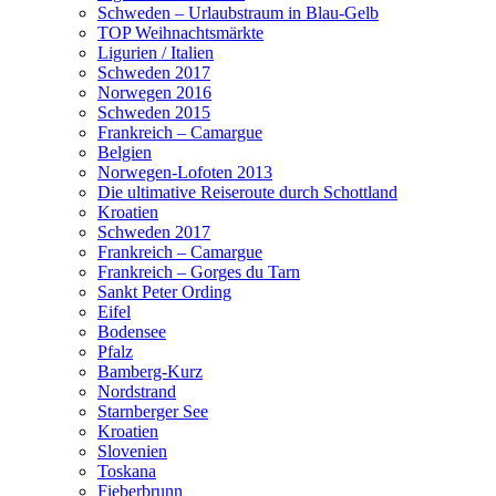
Schweden – Urlaubstraum in Blau-Gelb
TOP Weihnachtsmärkte
Ligurien / Italien
Schweden 2017
Norwegen 2016
Schweden 2015
Frankreich – Camargue
Belgien
Norwegen-Lofoten 2013
Die ultimative Reiseroute durch Schottland
Kroatien
Schweden 2017
Frankreich – Camargue
Frankreich – Gorges du Tarn
Sankt Peter Ording
Eifel
Bodensee
Pfalz
Bamberg-Kurz
Nordstrand
Starnberger See
Kroatien
Slovenien
Toskana
Fieberbrunn