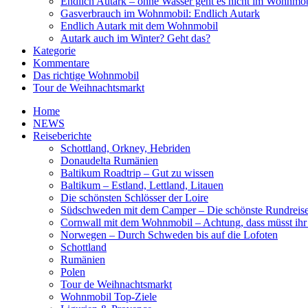
Endlich Autark – ohne Wasser geht es nicht im Wohnmob
Gasverbrauch im Wohnmobil: Endlich Autark
Endlich Autark mit dem Wohnmobil
Autark auch im Winter? Geht das?
Kategorie
Kommentare
Das richtige Wohnmobil
Tour de Weihnachtsmarkt
Home
NEWS
Reiseberichte
Schottland, Orkney, Hebriden
Donaudelta Rumänien
Baltikum Roadtrip – Gut zu wissen
Baltikum – Estland, Lettland, Litauen
Die schönsten Schlösser der Loire
Südschweden mit dem Camper – Die schönste Rundreis
Cornwall mit dem Wohnmobil – Achtung, dass müsst ihr
Norwegen – Durch Schweden bis auf die Lofoten
Schottland
Rumänien
Polen
Tour de Weihnachtsmarkt
Wohnmobil Top-Ziele