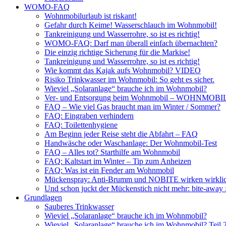
WOMO-FAQ
Wohnmobilurlaub ist riskant!
Gefahr durch Keime! Wasserschlauch im Wohnmobil!
Tankreinigung und Wasserrohre, so ist es richtig!
WOMO-FAQ: Darf man überall einfach übernachten?
Die einzig richtige Sicherung für die Markise!
Tankreinigung und Wasserrohre, so ist es richtig!
Wie kommt das Kajak aufs Wohnmobil? VIDEO
Risiko Trinkwasser im Wohnmobil: So geht es sicher.
Wieviel „Solaranlage“ brauche ich im Wohnmobil?
Ver- und Entsorgung beim Wohnmobil – WOHNMO
FAQ – Wie viel Gas braucht man im Winter / Sommer?
FAQ: Eingraben verhindern
FAQ: Toilettenhygiene
Am Beginn jeder Reise steht die Abfahrt – FAQ
Handwäsche oder Waschanlage: Der Wohnmobil-Test
FAQ – Alles tot? Starthilfe am Wohnmobil
FAQ: Kaltstart im Winter – Tip zum Anheizen
FAQ: Was ist ein Fender am Wohnmobil
Mückenspray: Anti-Brumm und NOBITE wirken wirklic
Und schon juckt der Mückenstich nicht mehr: bite-away
Grundlagen
Sauberes Trinkwasser
Wieviel „Solaranlage“ brauche ich im Wohnmobil?
Wieviel „Solaranlage“ brauche ich im Wohnmobil? Teil 