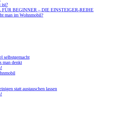
 ist?
BIL FÜR BEGINNER – DIE EINSTEIGER-REIHE
aucht man im Wohnmobil?
el selbstgemacht
ls man denkt
n!
ohnmobil
nigen statt austauschen lassen
n!