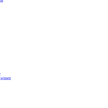
il
e
 wissen