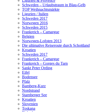
Ligurien & Provence
Schweden – Urlaubstraum in Blau-Gelb
TOP Weihnachtsmärkte
Ligurien / Italien
Schweden 2017
Norwegen 2016
Schweden 2015
Frankreich – Camargue
Belgien
Norwegen-Lofoten 2013
Die ultimative Reiseroute durch Schottland
Kroatien
Schweden 2017
Frankreich – Camargue
Frankreich – Gorges du Tarn
Sankt Peter Ording
Eifel
Bodensee
Pfalz
Bamberg-Kurz
Nordstrand
Starnberger See
Kroatien
Slovenien
Toskana