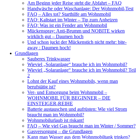
Am Beginn jeder Reise steht die Abfahrt – FAQ
Handwäsche oder Waschanlage: Der Wohnmobil-Test
FAQ – Alles tot? Starthilfe am Wohnmobil
FAQ: Kaltstart im Winter – Tip zum Anheizen
FAQ: Was ist ein Fender am Wohnmobil
Mückenspray: Anti-Brumm und NOBITE wirken
wirklich gut – Daumen hoch
Und schon juckt der Mückenstich nicht mehr: bite-
away : Daumen hoch!
Grundlagen
Sauberes Trinkwasser
Wieviel „Solaranlage“ brauche ich im Wohnmobil?
Wieviel „Solaranlage“ brauche ich im Wohnmobil? Teil
2
Lohnt der Kauf eines Wohnmobils, wenn man
berufstätig ist?
Ver- und Entsorgung beim Wohnmobil –
WOHNMOBIL FÜR BEGINNER – DIE
EINSTEIGER-REIHE
Batterie austauschen und aufrüsten: Wie viel Strom
braucht man im Wohnmobil?
Wohnmobilurlaub ist riskant!
FAQ – Wie viel Gas braucht man im Winter / Sommer?
Gasversorgung – die Grundlagen
Kann man Wasser aus dem Wohnmobiltank trinken?