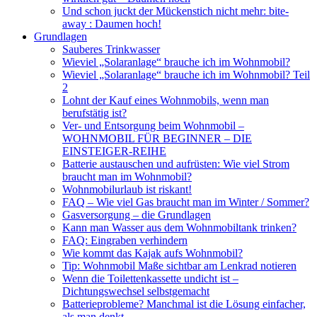
Und schon juckt der Mückenstich nicht mehr: bite-
away : Daumen hoch!
Grundlagen
Sauberes Trinkwasser
Wieviel „Solaranlage“ brauche ich im Wohnmobil?
Wieviel „Solaranlage“ brauche ich im Wohnmobil? Teil
2
Lohnt der Kauf eines Wohnmobils, wenn man
berufstätig ist?
Ver- und Entsorgung beim Wohnmobil –
WOHNMOBIL FÜR BEGINNER – DIE
EINSTEIGER-REIHE
Batterie austauschen und aufrüsten: Wie viel Strom
braucht man im Wohnmobil?
Wohnmobilurlaub ist riskant!
FAQ – Wie viel Gas braucht man im Winter / Sommer?
Gasversorgung – die Grundlagen
Kann man Wasser aus dem Wohnmobiltank trinken?
FAQ: Eingraben verhindern
Wie kommt das Kajak aufs Wohnmobil?
Tip: Wohnmobil Maße sichtbar am Lenkrad notieren
Wenn die Toilettenkassette undicht ist –
Dichtungswechsel selbstgemacht
Batterieprobleme? Manchmal ist die Lösung einfacher,
als man denkt