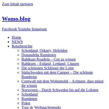
Zum Inhalt springen
Womo.blog
Facebook
Youtube
Instagram
Home
NEWS
Reiseberichte
Schottland, Orkney, Hebriden
Donaudelta Rumänien
Baltikum Roadtrip – Gut zu wissen
Baltikum – Estland, Lettland, Litauen
Die schönsten Schlösser der Loire
Südschweden mit dem Camper – Die schönste
Rundreise
Cornwall mit dem Wohnmobil – Achtung, dass müsst
ihr wissen
Norwegen – Durch Schweden bis auf die Lofoten
Schottland
Rumänien
Polen
Tour de Weihnachtsmarkt