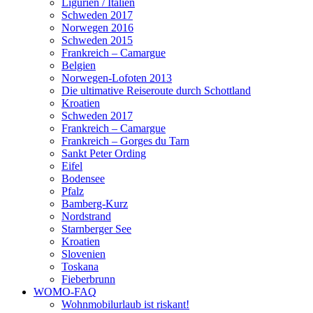
Ligurien / Italien
Schweden 2017
Norwegen 2016
Schweden 2015
Frankreich – Camargue
Belgien
Norwegen-Lofoten 2013
Die ultimative Reiseroute durch Schottland
Kroatien
Schweden 2017
Frankreich – Camargue
Frankreich – Gorges du Tarn
Sankt Peter Ording
Eifel
Bodensee
Pfalz
Bamberg-Kurz
Nordstrand
Starnberger See
Kroatien
Slovenien
Toskana
Fieberbrunn
WOMO-FAQ
Wohnmobilurlaub ist riskant!