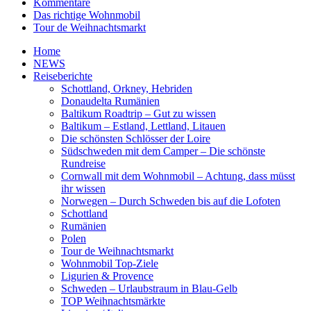
Kommentare
Das richtige Wohnmobil
Tour de Weihnachtsmarkt
Home
NEWS
Reiseberichte
Schottland, Orkney, Hebriden
Donaudelta Rumänien
Baltikum Roadtrip – Gut zu wissen
Baltikum – Estland, Lettland, Litauen
Die schönsten Schlösser der Loire
Südschweden mit dem Camper – Die schönste
Rundreise
Cornwall mit dem Wohnmobil – Achtung, dass müsst
ihr wissen
Norwegen – Durch Schweden bis auf die Lofoten
Schottland
Rumänien
Polen
Tour de Weihnachtsmarkt
Wohnmobil Top-Ziele
Ligurien & Provence
Schweden – Urlaubstraum in Blau-Gelb
TOP Weihnachtsmärkte