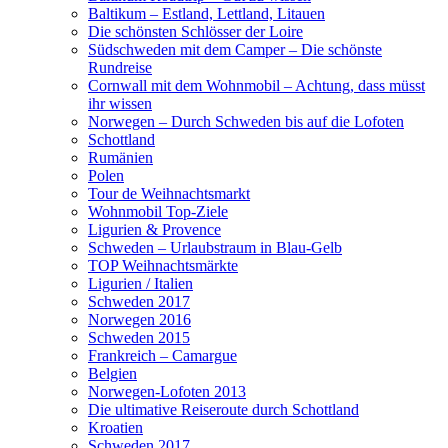
Baltikum – Estland, Lettland, Litauen
Die schönsten Schlösser der Loire
Südschweden mit dem Camper – Die schönste
Rundreise
Cornwall mit dem Wohnmobil – Achtung, dass müsst
ihr wissen
Norwegen – Durch Schweden bis auf die Lofoten
Schottland
Rumänien
Polen
Tour de Weihnachtsmarkt
Wohnmobil Top-Ziele
Ligurien & Provence
Schweden – Urlaubstraum in Blau-Gelb
TOP Weihnachtsmärkte
Ligurien / Italien
Schweden 2017
Norwegen 2016
Schweden 2015
Frankreich – Camargue
Belgien
Norwegen-Lofoten 2013
Die ultimative Reiseroute durch Schottland
Kroatien
Schweden 2017