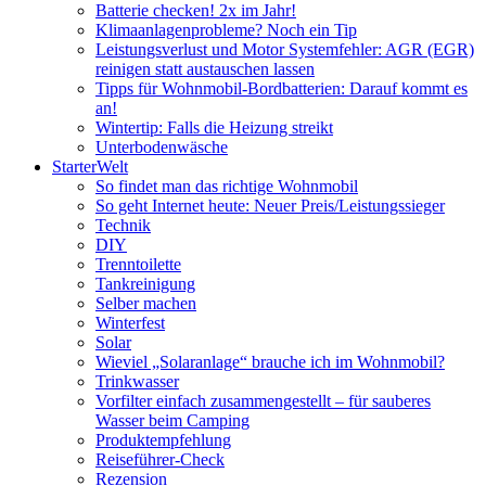
Batterie checken! 2x im Jahr!
Klimaanlagenprobleme? Noch ein Tip
Leistungsverlust und Motor Systemfehler: AGR (EGR)
reinigen statt austauschen lassen
Tipps für Wohnmobil-Bordbatterien: Darauf kommt es
an!
Wintertip: Falls die Heizung streikt
Unterbodenwäsche
StarterWelt
So findet man das richtige Wohnmobil
So geht Internet heute: Neuer Preis/Leistungssieger
Technik
DIY
Trenntoilette
Tankreinigung
Selber machen
Winterfest
Solar
Wieviel „Solaranlage“ brauche ich im Wohnmobil?
Trinkwasser
Vorfilter einfach zusammengestellt – für sauberes
Wasser beim Camping
Produktempfehlung
Reiseführer-Check
Rezension