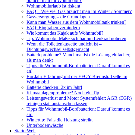
braucht man im Wohnmobil?
Wohnmobilurlaub ist riskant!
FAQ – Wie viel Gas braucht man im Winter / Sommer?
Gasversorgung – die Grundlagen
Kann man Wasser aus dem Wohnmobiltank trinken?
FAQ: Eingraben verhindern
Wie kommt das Kajak aufs Wohnmobil?
Tip: Wohnmobil Maße sichtbar am Lenkrad notieren
Wenn die Toilettenkassette undicht ist –
Dichtungswechsel selbstgemacht
Batterieprobleme? Manchmal ist die Lösung einfacher,
als man denkt
Tipps für Wohnmobil-Bordbatterien: Darauf kommt es
an!
Ein Jahr Erfahrung mit der EFOY Brennstoffzelle im
Wohnmobil
Batterie checken! 2x im Jahr!
Klimaanlagenprobleme? Noch ein Tip
Leistungsverlust und Motor Systemfehler: AGR (EGR)
reinigen statt austauschen lassen
Tipps für Wohnmobil-Bordbatterien: Darauf kommt es
an!
Wintertip: Falls die Heizung streikt
Unterbodenwäsche
StarterWelt