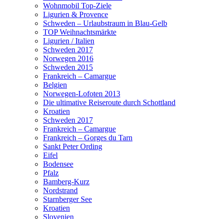
Wohnmobil Top-Ziele
Ligurien & Provence
Schweden – Urlaubstraum in Blau-Gelb
TOP Weihnachtsmärkte
Ligurien / Italien
Schweden 2017
Norwegen 2016
Schweden 2015
Frankreich – Camargue
Belgien
Norwegen-Lofoten 2013
Die ultimative Reiseroute durch Schottland
Kroatien
Schweden 2017
Frankreich – Camargue
Frankreich – Gorges du Tarn
Sankt Peter Ording
Eifel
Bodensee
Pfalz
Bamberg-Kurz
Nordstrand
Starnberger See
Kroatien
Slovenien