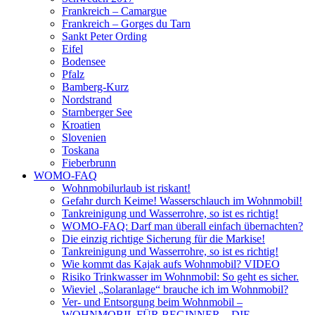
Frankreich – Camargue
Frankreich – Gorges du Tarn
Sankt Peter Ording
Eifel
Bodensee
Pfalz
Bamberg-Kurz
Nordstrand
Starnberger See
Kroatien
Slovenien
Toskana
Fieberbrunn
WOMO-FAQ
Wohnmobilurlaub ist riskant!
Gefahr durch Keime! Wasserschlauch im Wohnmobil!
Tankreinigung und Wasserrohre, so ist es richtig!
WOMO-FAQ: Darf man überall einfach übernachten?
Die einzig richtige Sicherung für die Markise!
Tankreinigung und Wasserrohre, so ist es richtig!
Wie kommt das Kajak aufs Wohnmobil? VIDEO
Risiko Trinkwasser im Wohnmobil: So geht es sicher.
Wieviel „Solaranlage“ brauche ich im Wohnmobil?
Ver- und Entsorgung beim Wohnmobil –
WOHNMOBIL FÜR BEGINNER – DIE