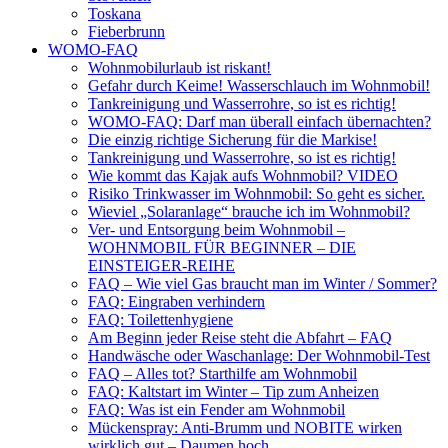
Toskana
Fieberbrunn
WOMO-FAQ
Wohnmobilurlaub ist riskant!
Gefahr durch Keime! Wasserschlauch im Wohnmobil!
Tankreinigung und Wasserrohre, so ist es richtig!
WOMO-FAQ: Darf man überall einfach übernachten?
Die einzig richtige Sicherung für die Markise!
Tankreinigung und Wasserrohre, so ist es richtig!
Wie kommt das Kajak aufs Wohnmobil? VIDEO
Risiko Trinkwasser im Wohnmobil: So geht es sicher.
Wieviel „Solaranlage“ brauche ich im Wohnmobil?
Ver- und Entsorgung beim Wohnmobil –
WOHNMOBIL FÜR BEGINNER – DIE
EINSTEIGER-REIHE
FAQ – Wie viel Gas braucht man im Winter / Sommer?
FAQ: Eingraben verhindern
FAQ: Toilettenhygiene
Am Beginn jeder Reise steht die Abfahrt – FAQ
Handwäsche oder Waschanlage: Der Wohnmobil-Test
FAQ – Alles tot? Starthilfe am Wohnmobil
FAQ: Kaltstart im Winter – Tip zum Anheizen
FAQ: Was ist ein Fender am Wohnmobil
Mückenspray: Anti-Brumm und NOBITE wirken
wirklich gut – Daumen hoch