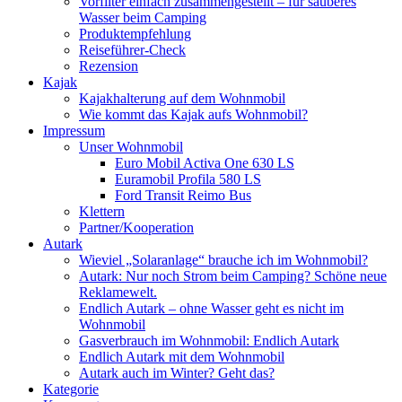
Vorfilter einfach zusammengestellt – für sauberes
Wasser beim Camping
Produktempfehlung
Reiseführer-Check
Rezension
Kajak
Kajakhalterung auf dem Wohnmobil
Wie kommt das Kajak aufs Wohnmobil?
Impressum
Unser Wohnmobil
Euro Mobil Activa One 630 LS
Euramobil Profila 580 LS
Ford Transit Reimo Bus
Klettern
Partner/Kooperation
Autark
Wieviel „Solaranlage“ brauche ich im Wohnmobil?
Autark: Nur noch Strom beim Camping? Schöne neue
Reklamewelt.
Endlich Autark – ohne Wasser geht es nicht im
Wohnmobil
Gasverbrauch im Wohnmobil: Endlich Autark
Endlich Autark mit dem Wohnmobil
Autark auch im Winter? Geht das?
Kategorie