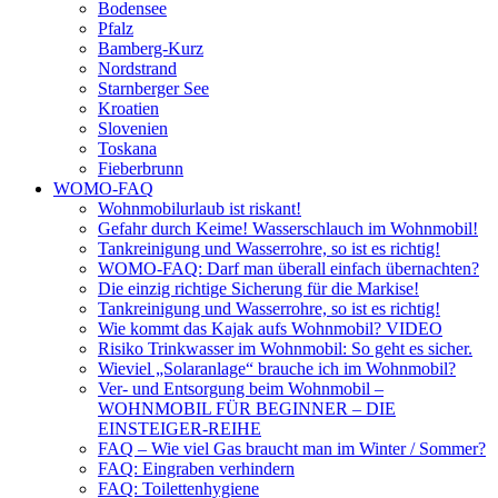
Bodensee
Pfalz
Bamberg-Kurz
Nordstrand
Starnberger See
Kroatien
Slovenien
Toskana
Fieberbrunn
WOMO-FAQ
Wohnmobilurlaub ist riskant!
Gefahr durch Keime! Wasserschlauch im Wohnmobil!
Tankreinigung und Wasserrohre, so ist es richtig!
WOMO-FAQ: Darf man überall einfach übernachten?
Die einzig richtige Sicherung für die Markise!
Tankreinigung und Wasserrohre, so ist es richtig!
Wie kommt das Kajak aufs Wohnmobil? VIDEO
Risiko Trinkwasser im Wohnmobil: So geht es sicher.
Wieviel „Solaranlage“ brauche ich im Wohnmobil?
Ver- und Entsorgung beim Wohnmobil –
WOHNMOBIL FÜR BEGINNER – DIE
EINSTEIGER-REIHE
FAQ – Wie viel Gas braucht man im Winter / Sommer?
FAQ: Eingraben verhindern
FAQ: Toilettenhygiene