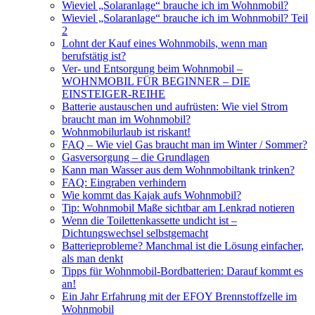
Wieviel „Solaranlage“ brauche ich im Wohnmobil?
Wieviel „Solaranlage“ brauche ich im Wohnmobil? Teil
2
Lohnt der Kauf eines Wohnmobils, wenn man
berufstätig ist?
Ver- und Entsorgung beim Wohnmobil –
WOHNMOBIL FÜR BEGINNER – DIE
EINSTEIGER-REIHE
Batterie austauschen und aufrüsten: Wie viel Strom
braucht man im Wohnmobil?
Wohnmobilurlaub ist riskant!
FAQ – Wie viel Gas braucht man im Winter / Sommer?
Gasversorgung – die Grundlagen
Kann man Wasser aus dem Wohnmobiltank trinken?
FAQ: Eingraben verhindern
Wie kommt das Kajak aufs Wohnmobil?
Tip: Wohnmobil Maße sichtbar am Lenkrad notieren
Wenn die Toilettenkassette undicht ist –
Dichtungswechsel selbstgemacht
Batterieprobleme? Manchmal ist die Lösung einfacher,
als man denkt
Tipps für Wohnmobil-Bordbatterien: Darauf kommt es
an!
Ein Jahr Erfahrung mit der EFOY Brennstoffzelle im
Wohnmobil