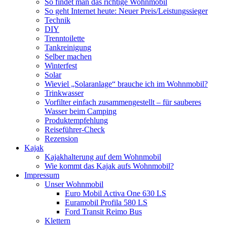
So findet man das richtige Wohnmobil
So geht Internet heute: Neuer Preis/Leistungssieger
Technik
DIY
Trenntoilette
Tankreinigung
Selber machen
Winterfest
Solar
Wieviel „Solaranlage“ brauche ich im Wohnmobil?
Trinkwasser
Vorfilter einfach zusammengestellt – für sauberes
Wasser beim Camping
Produktempfehlung
Reiseführer-Check
Rezension
Kajak
Kajakhalterung auf dem Wohnmobil
Wie kommt das Kajak aufs Wohnmobil?
Impressum
Unser Wohnmobil
Euro Mobil Activa One 630 LS
Euramobil Profila 580 LS
Ford Transit Reimo Bus
Klettern