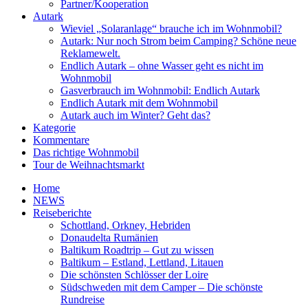
Partner/Kooperation
Autark
Wieviel „Solaranlage“ brauche ich im Wohnmobil?
Autark: Nur noch Strom beim Camping? Schöne neue
Reklamewelt.
Endlich Autark – ohne Wasser geht es nicht im
Wohnmobil
Gasverbrauch im Wohnmobil: Endlich Autark
Endlich Autark mit dem Wohnmobil
Autark auch im Winter? Geht das?
Kategorie
Kommentare
Das richtige Wohnmobil
Tour de Weihnachtsmarkt
Home
NEWS
Reiseberichte
Schottland, Orkney, Hebriden
Donaudelta Rumänien
Baltikum Roadtrip – Gut zu wissen
Baltikum – Estland, Lettland, Litauen
Die schönsten Schlösser der Loire
Südschweden mit dem Camper – Die schönste
Rundreise