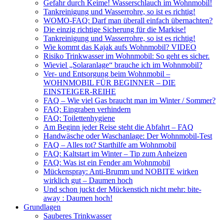
Gefahr durch Keime! Wasserschlauch im Wohnmobil!
Tankreinigung und Wasserrohre, so ist es richtig!
WOMO-FAQ: Darf man überall einfach übernachten?
Die einzig richtige Sicherung für die Markise!
Tankreinigung und Wasserrohre, so ist es richtig!
Wie kommt das Kajak aufs Wohnmobil? VIDEO
Risiko Trinkwasser im Wohnmobil: So geht es sicher.
Wieviel „Solaranlage“ brauche ich im Wohnmobil?
Ver- und Entsorgung beim Wohnmobil –
WOHNMOBIL FÜR BEGINNER – DIE
EINSTEIGER-REIHE
FAQ – Wie viel Gas braucht man im Winter / Sommer?
FAQ: Eingraben verhindern
FAQ: Toilettenhygiene
Am Beginn jeder Reise steht die Abfahrt – FAQ
Handwäsche oder Waschanlage: Der Wohnmobil-Test
FAQ – Alles tot? Starthilfe am Wohnmobil
FAQ: Kaltstart im Winter – Tip zum Anheizen
FAQ: Was ist ein Fender am Wohnmobil
Mückenspray: Anti-Brumm und NOBITE wirken
wirklich gut – Daumen hoch
Und schon juckt der Mückenstich nicht mehr: bite-
away : Daumen hoch!
Grundlagen
Sauberes Trinkwasser