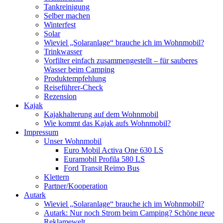
Tankreinigung
Selber machen
Winterfest
Solar
Wieviel „Solaranlage“ brauche ich im Wohnmobil?
Trinkwasser
Vorfilter einfach zusammengestellt – für sauberes
Wasser beim Camping
Produktempfehlung
Reiseführer-Check
Rezension
Kajak
Kajakhalterung auf dem Wohnmobil
Wie kommt das Kajak aufs Wohnmobil?
Impressum
Unser Wohnmobil
Euro Mobil Activa One 630 LS
Euramobil Profila 580 LS
Ford Transit Reimo Bus
Klettern
Partner/Kooperation
Autark
Wieviel „Solaranlage“ brauche ich im Wohnmobil?
Autark: Nur noch Strom beim Camping? Schöne neue
Reklamewelt.