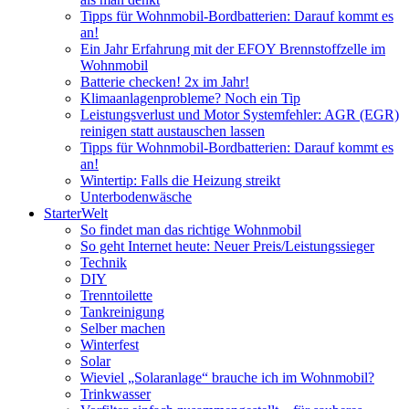
Tipps für Wohnmobil-Bordbatterien: Darauf kommt es
an!
Ein Jahr Erfahrung mit der EFOY Brennstoffzelle im
Wohnmobil
Batterie checken! 2x im Jahr!
Klimaanlagenprobleme? Noch ein Tip
Leistungsverlust und Motor Systemfehler: AGR (EGR)
reinigen statt austauschen lassen
Tipps für Wohnmobil-Bordbatterien: Darauf kommt es
an!
Wintertip: Falls die Heizung streikt
Unterbodenwäsche
StarterWelt
So findet man das richtige Wohnmobil
So geht Internet heute: Neuer Preis/Leistungssieger
Technik
DIY
Trenntoilette
Tankreinigung
Selber machen
Winterfest
Solar
Wieviel „Solaranlage“ brauche ich im Wohnmobil?
Trinkwasser