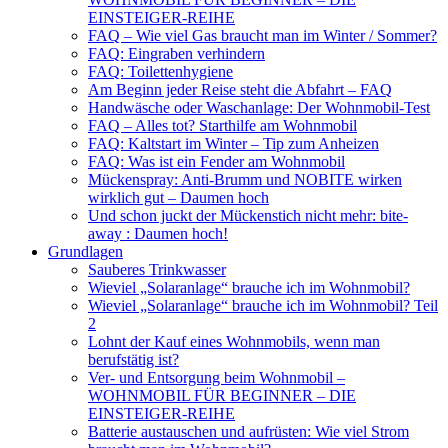
EINSTEIGER-REIHE
FAQ – Wie viel Gas braucht man im Winter / Sommer?
FAQ: Eingraben verhindern
FAQ: Toilettenhygiene
Am Beginn jeder Reise steht die Abfahrt – FAQ
Handwäsche oder Waschanlage: Der Wohnmobil-Test
FAQ – Alles tot? Starthilfe am Wohnmobil
FAQ: Kaltstart im Winter – Tip zum Anheizen
FAQ: Was ist ein Fender am Wohnmobil
Mückenspray: Anti-Brumm und NOBITE wirken
wirklich gut – Daumen hoch
Und schon juckt der Mückenstich nicht mehr: bite-
away : Daumen hoch!
Grundlagen
Sauberes Trinkwasser
Wieviel „Solaranlage“ brauche ich im Wohnmobil?
Wieviel „Solaranlage“ brauche ich im Wohnmobil? Teil
2
Lohnt der Kauf eines Wohnmobils, wenn man
berufstätig ist?
Ver- und Entsorgung beim Wohnmobil –
WOHNMOBIL FÜR BEGINNER – DIE
EINSTEIGER-REIHE
Batterie austauschen und aufrüsten: Wie viel Strom