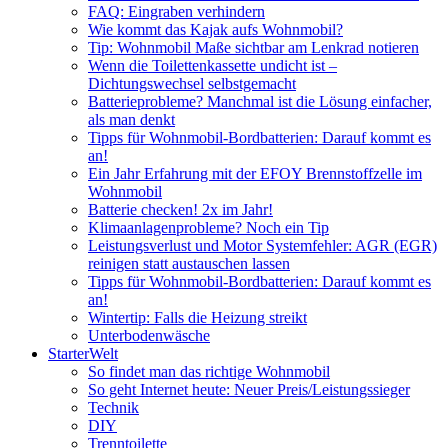
FAQ: Eingraben verhindern
Wie kommt das Kajak aufs Wohnmobil?
Tip: Wohnmobil Maße sichtbar am Lenkrad notieren
Wenn die Toilettenkassette undicht ist –
Dichtungswechsel selbstgemacht
Batterieprobleme? Manchmal ist die Lösung einfacher,
als man denkt
Tipps für Wohnmobil-Bordbatterien: Darauf kommt es
an!
Ein Jahr Erfahrung mit der EFOY Brennstoffzelle im
Wohnmobil
Batterie checken! 2x im Jahr!
Klimaanlagenprobleme? Noch ein Tip
Leistungsverlust und Motor Systemfehler: AGR (EGR)
reinigen statt austauschen lassen
Tipps für Wohnmobil-Bordbatterien: Darauf kommt es
an!
Wintertip: Falls die Heizung streikt
Unterbodenwäsche
StarterWelt
So findet man das richtige Wohnmobil
So geht Internet heute: Neuer Preis/Leistungssieger
Technik
DIY
Trenntoilette