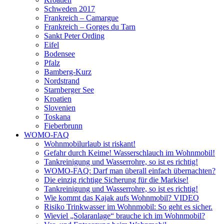
Schweden 2017
Frankreich – Camargue
Frankreich – Gorges du Tarn
Sankt Peter Ording
Eifel
Bodensee
Pfalz
Bamberg-Kurz
Nordstrand
Starnberger See
Kroatien
Slovenien
Toskana
Fieberbrunn
WOMO-FAQ
Wohnmobilurlaub ist riskant!
Gefahr durch Keime! Wasserschlauch im Wohnmobil!
Tankreinigung und Wasserrohre, so ist es richtig!
WOMO-FAQ: Darf man überall einfach übernachten?
Die einzig richtige Sicherung für die Markise!
Tankreinigung und Wasserrohre, so ist es richtig!
Wie kommt das Kajak aufs Wohnmobil? VIDEO
Risiko Trinkwasser im Wohnmobil: So geht es sicher.
Wieviel „Solaranlage“ brauche ich im Wohnmobil?