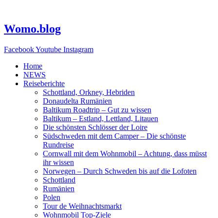
Zum
Inhalt
springen
Womo.blog
Facebook
Youtube
Instagram
Home
NEWS
Reiseberichte
Schottland, Orkney, Hebriden
Donaudelta Rumänien
Baltikum Roadtrip – Gut zu wissen
Baltikum – Estland, Lettland, Litauen
Die schönsten Schlösser der Loire
Südschweden mit dem Camper – Die schönste
Rundreise
Cornwall mit dem Wohnmobil – Achtung, dass müsst
ihr wissen
Norwegen – Durch Schweden bis auf die Lofoten
Schottland
Rumänien
Polen
Tour de Weihnachtsmarkt
Wohnmobil Top-Ziele