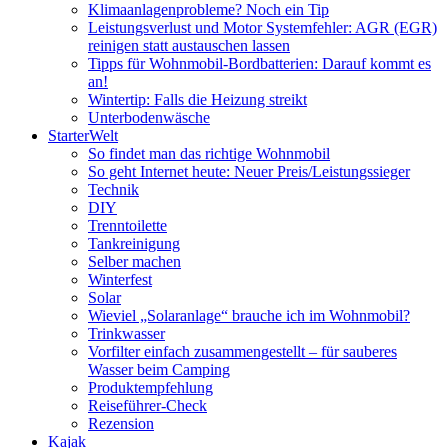
Klimaanlagenprobleme? Noch ein Tip
Leistungsverlust und Motor Systemfehler: AGR (EGR)
reinigen statt austauschen lassen
Tipps für Wohnmobil-Bordbatterien: Darauf kommt es
an!
Wintertip: Falls die Heizung streikt
Unterbodenwäsche
StarterWelt
So findet man das richtige Wohnmobil
So geht Internet heute: Neuer Preis/Leistungssieger
Technik
DIY
Trenntoilette
Tankreinigung
Selber machen
Winterfest
Solar
Wieviel „Solaranlage“ brauche ich im Wohnmobil?
Trinkwasser
Vorfilter einfach zusammengestellt – für sauberes
Wasser beim Camping
Produktempfehlung
Reiseführer-Check
Rezension
Kajak