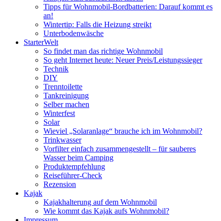
Tipps für Wohnmobil-Bordbatterien: Darauf kommt es
an!
Wintertip: Falls die Heizung streikt
Unterbodenwäsche
StarterWelt
So findet man das richtige Wohnmobil
So geht Internet heute: Neuer Preis/Leistungssieger
Technik
DIY
Trenntoilette
Tankreinigung
Selber machen
Winterfest
Solar
Wieviel „Solaranlage“ brauche ich im Wohnmobil?
Trinkwasser
Vorfilter einfach zusammengestellt – für sauberes
Wasser beim Camping
Produktempfehlung
Reiseführer-Check
Rezension
Kajak
Kajakhalterung auf dem Wohnmobil
Wie kommt das Kajak aufs Wohnmobil?
Impressum