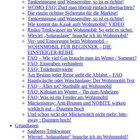
Tankreinigung und Wasserrohre, so ist es richtig!
WOMO-FAQ: Darf man überall einfach übernachten?
Die einzig richtige Sicherung für die Markise!
Tankreinigung und Wasserrohre, so ist es richtig!
Wie kommt das Kajak aufs Wohnmobil? VIDEO
Risiko Trinkwasser im Wohnmobil: So geht es sicher.
Wieviel „Solaranlage“ brauche ich im Wohnmobil?
Ver- und Entsorgung beim Wohnmobil –
WOHNMOBIL FÜR BEGINNER – DIE
EINSTEIGER-REIHE
FAQ – Wie viel Gas braucht man im Winter / Sommer?
FAQ: Eingraben verhindern
FAQ: Toilettenhygiene
Am Beginn jeder Reise steht die Abfahrt – FAQ
Handwäsche oder Waschanlage: Der Wohnmobil-Test
FAQ – Alles tot? Starthilfe am Wohnmobil
FAQ: Kaltstart im Winter – Tip zum Anheizen
FAQ: Was ist ein Fender am Wohnmobil
Mückenspray: Anti-Brumm und NOBITE wirken
wirklich gut – Daumen hoch
Und schon juckt der Mückenstich nicht mehr: bite-
away : Daumen hoch!
Grundlagen
Sauberes Trinkwasser
Wieviel „Solaranlage“ brauche ich im Wohnmobil?