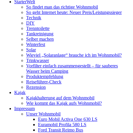
StarterWelt
So findet man das richtige Wohnmobil
So geht Internet heute: Neuer Preis/Leistungssieger
Technik
DIY
Trenntoilette
Tankreinigung
Selber machen
Winterfest
Solar
Wieviel „Solaranlage“ brauche ich im Wohnmobil?
Trinkwasser
Vorfilter einfach zusammengestellt – für sauberes
Wasser beim Camping
Produktempfehlung
Reiseführer-Check
Rezension
Kajak
Kajakhalterung auf dem Wohnmobil
Wie kommt das Kajak aufs Wohnmobil?
Impressum
Unser Wohnmobil
Euro Mobil Activa One 630 LS
Euramobil Profila 580 LS
Ford Transit Reimo Bus