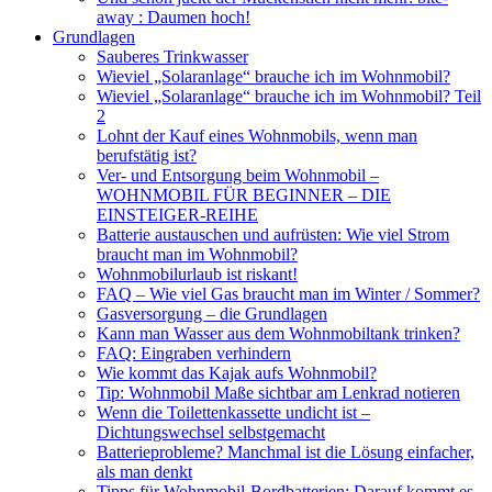
away : Daumen hoch!
Grundlagen
Sauberes Trinkwasser
Wieviel „Solaranlage“ brauche ich im Wohnmobil?
Wieviel „Solaranlage“ brauche ich im Wohnmobil? Teil
2
Lohnt der Kauf eines Wohnmobils, wenn man
berufstätig ist?
Ver- und Entsorgung beim Wohnmobil –
WOHNMOBIL FÜR BEGINNER – DIE
EINSTEIGER-REIHE
Batterie austauschen und aufrüsten: Wie viel Strom
braucht man im Wohnmobil?
Wohnmobilurlaub ist riskant!
FAQ – Wie viel Gas braucht man im Winter / Sommer?
Gasversorgung – die Grundlagen
Kann man Wasser aus dem Wohnmobiltank trinken?
FAQ: Eingraben verhindern
Wie kommt das Kajak aufs Wohnmobil?
Tip: Wohnmobil Maße sichtbar am Lenkrad notieren
Wenn die Toilettenkassette undicht ist –
Dichtungswechsel selbstgemacht
Batterieprobleme? Manchmal ist die Lösung einfacher,
als man denkt
Tipps für Wohnmobil-Bordbatterien: Darauf kommt es