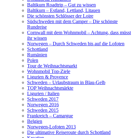
Baltikum Roadtrip – Gut zu wissen
Baltikum – Estland, Lettland, Litauen
Die schönsten Schlösser der Loire
Südschweden mit dem Camper – Die schönste
Rundreise
Cornwall mit dem Wohnmobil – Achtung, dass müsst
ihr wissen
Norwegen – Durch Schweden bis auf die Lofoten
Schottland
Rumänien
Polen
Tour de Weihnachtsmarkt
Wohnmobil Top-Ziele
Ligurien & Provence
Schweden – Urlaubstraum in Blau-Gelb
TOP Weihnachtsmärkte
Ligurien / Italien
Schweden 2017
Norwegen 2016
Schweden 2015
Frankreich – Camargue
Belgien
Norwegen-Lofoten 2013
Die ultimative Reiseroute durch Schottland
Kroatien