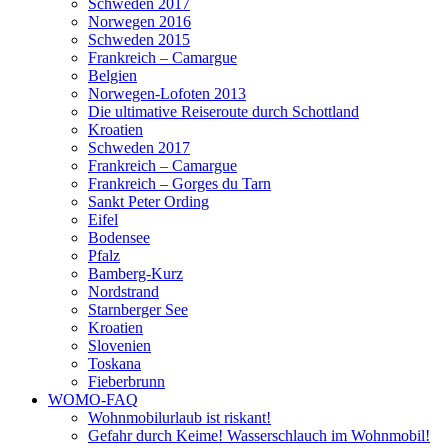
Schweden 2017
Norwegen 2016
Schweden 2015
Frankreich – Camargue
Belgien
Norwegen-Lofoten 2013
Die ultimative Reiseroute durch Schottland
Kroatien
Schweden 2017
Frankreich – Camargue
Frankreich – Gorges du Tarn
Sankt Peter Ording
Eifel
Bodensee
Pfalz
Bamberg-Kurz
Nordstrand
Starnberger See
Kroatien
Slovenien
Toskana
Fieberbrunn
WOMO-FAQ
Wohnmobilurlaub ist riskant!
Gefahr durch Keime! Wasserschlauch im Wohnmobil!