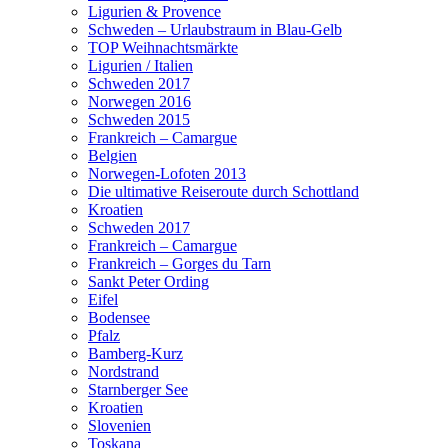
Ligurien & Provence
Schweden – Urlaubstraum in Blau-Gelb
TOP Weihnachtsmärkte
Ligurien / Italien
Schweden 2017
Norwegen 2016
Schweden 2015
Frankreich – Camargue
Belgien
Norwegen-Lofoten 2013
Die ultimative Reiseroute durch Schottland
Kroatien
Schweden 2017
Frankreich – Camargue
Frankreich – Gorges du Tarn
Sankt Peter Ording
Eifel
Bodensee
Pfalz
Bamberg-Kurz
Nordstrand
Starnberger See
Kroatien
Slovenien
Toskana