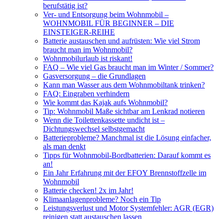
berufstätig ist?
Ver- und Entsorgung beim Wohnmobil –
WOHNMOBIL FÜR BEGINNER – DIE
EINSTEIGER-REIHE
Batterie austauschen und aufrüsten: Wie viel Strom
braucht man im Wohnmobil?
Wohnmobilurlaub ist riskant!
FAQ – Wie viel Gas braucht man im Winter / Sommer?
Gasversorgung – die Grundlagen
Kann man Wasser aus dem Wohnmobiltank trinken?
FAQ: Eingraben verhindern
Wie kommt das Kajak aufs Wohnmobil?
Tip: Wohnmobil Maße sichtbar am Lenkrad notieren
Wenn die Toilettenkassette undicht ist –
Dichtungswechsel selbstgemacht
Batterieprobleme? Manchmal ist die Lösung einfacher,
als man denkt
Tipps für Wohnmobil-Bordbatterien: Darauf kommt es
an!
Ein Jahr Erfahrung mit der EFOY Brennstoffzelle im
Wohnmobil
Batterie checken! 2x im Jahr!
Klimaanlagenprobleme? Noch ein Tip
Leistungsverlust und Motor Systemfehler: AGR (EGR)
reinigen statt austauschen lassen