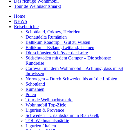
Das richtige Wohnmobil
Tour de Weihnachtsmarkt
Home
NEWS
Reiseberichte
Schottland, Orkney, Hebriden
Donaudelta Rumänien
Baltikum Roadtrip – Gut zu wissen
Baltikum – Estland, Lettland, Litauen
Die schönsten Schlösser der Loire
Südschweden mit dem Camper – Die schönste
Rundreise
Cornwall mit dem Wohnmobil – Achtung, dass müsst
ihr wissen
Norwegen – Durch Schweden bis auf die Lofoten
Schottland
Rumänien
Polen
Tour de Weihnachtsmarkt
Wohnmobil Top-Ziele
Ligurien & Provence
Schweden – Urlaubstraum in Blau-Gelb
TOP Weihnachtsmärkte
Ligurien / Italien