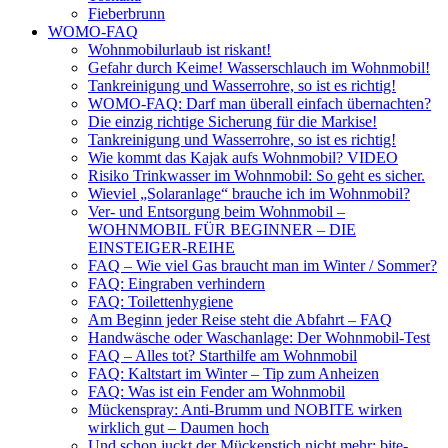
Fieberbrunn
WOMO-FAQ
Wohnmobilurlaub ist riskant!
Gefahr durch Keime! Wasserschlauch im Wohnmobil!
Tankreinigung und Wasserrohre, so ist es richtig!
WOMO-FAQ: Darf man überall einfach übernachten?
Die einzig richtige Sicherung für die Markise!
Tankreinigung und Wasserrohre, so ist es richtig!
Wie kommt das Kajak aufs Wohnmobil? VIDEO
Risiko Trinkwasser im Wohnmobil: So geht es sicher.
Wieviel „Solaranlage“ brauche ich im Wohnmobil?
Ver- und Entsorgung beim Wohnmobil –
WOHNMOBIL FÜR BEGINNER – DIE
EINSTEIGER-REIHE
FAQ – Wie viel Gas braucht man im Winter / Sommer?
FAQ: Eingraben verhindern
FAQ: Toilettenhygiene
Am Beginn jeder Reise steht die Abfahrt – FAQ
Handwäsche oder Waschanlage: Der Wohnmobil-Test
FAQ – Alles tot? Starthilfe am Wohnmobil
FAQ: Kaltstart im Winter – Tip zum Anheizen
FAQ: Was ist ein Fender am Wohnmobil
Mückenspray: Anti-Brumm und NOBITE wirken
wirklich gut – Daumen hoch
Und schon juckt der Mückenstich nicht mehr: bite-