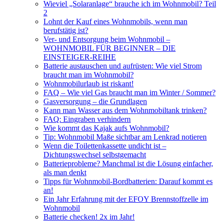
Wieviel „Solaranlage“ brauche ich im Wohnmobil? Teil
2
Lohnt der Kauf eines Wohnmobils, wenn man
berufstätig ist?
Ver- und Entsorgung beim Wohnmobil –
WOHNMOBIL FÜR BEGINNER – DIE
EINSTEIGER-REIHE
Batterie austauschen und aufrüsten: Wie viel Strom
braucht man im Wohnmobil?
Wohnmobilurlaub ist riskant!
FAQ – Wie viel Gas braucht man im Winter / Sommer?
Gasversorgung – die Grundlagen
Kann man Wasser aus dem Wohnmobiltank trinken?
FAQ: Eingraben verhindern
Wie kommt das Kajak aufs Wohnmobil?
Tip: Wohnmobil Maße sichtbar am Lenkrad notieren
Wenn die Toilettenkassette undicht ist –
Dichtungswechsel selbstgemacht
Batterieprobleme? Manchmal ist die Lösung einfacher,
als man denkt
Tipps für Wohnmobil-Bordbatterien: Darauf kommt es
an!
Ein Jahr Erfahrung mit der EFOY Brennstoffzelle im
Wohnmobil
Batterie checken! 2x im Jahr!