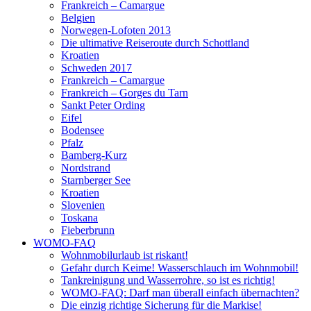
Frankreich – Camargue
Belgien
Norwegen-Lofoten 2013
Die ultimative Reiseroute durch Schottland
Kroatien
Schweden 2017
Frankreich – Camargue
Frankreich – Gorges du Tarn
Sankt Peter Ording
Eifel
Bodensee
Pfalz
Bamberg-Kurz
Nordstrand
Starnberger See
Kroatien
Slovenien
Toskana
Fieberbrunn
WOMO-FAQ
Wohnmobilurlaub ist riskant!
Gefahr durch Keime! Wasserschlauch im Wohnmobil!
Tankreinigung und Wasserrohre, so ist es richtig!
WOMO-FAQ: Darf man überall einfach übernachten?
Die einzig richtige Sicherung für die Markise!