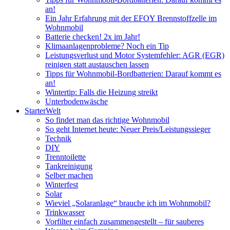
an!
Ein Jahr Erfahrung mit der EFOY Brennstoffzelle im
Wohnmobil
Batterie checken! 2x im Jahr!
Klimaanlagenprobleme? Noch ein Tip
Leistungsverlust und Motor Systemfehler: AGR (EGR)
reinigen statt austauschen lassen
Tipps für Wohnmobil-Bordbatterien: Darauf kommt es
an!
Wintertip: Falls die Heizung streikt
Unterbodenwäsche
StarterWelt
So findet man das richtige Wohnmobil
So geht Internet heute: Neuer Preis/Leistungssieger
Technik
DIY
Trenntoilette
Tankreinigung
Selber machen
Winterfest
Solar
Wieviel „Solaranlage“ brauche ich im Wohnmobil?
Trinkwasser
Vorfilter einfach zusammengestellt – für sauberes