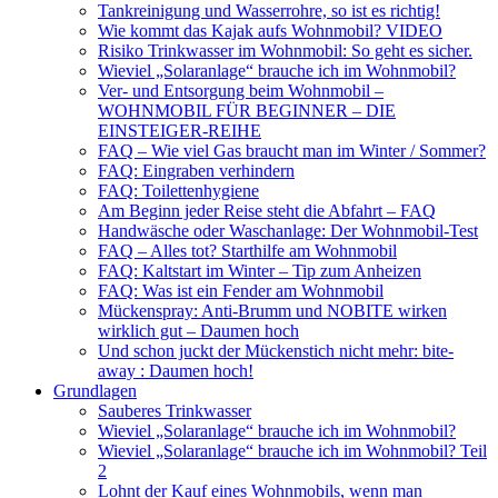
Tankreinigung und Wasserrohre, so ist es richtig!
Wie kommt das Kajak aufs Wohnmobil? VIDEO
Risiko Trinkwasser im Wohnmobil: So geht es sicher.
Wieviel „Solaranlage“ brauche ich im Wohnmobil?
Ver- und Entsorgung beim Wohnmobil –
WOHNMOBIL FÜR BEGINNER – DIE
EINSTEIGER-REIHE
FAQ – Wie viel Gas braucht man im Winter / Sommer?
FAQ: Eingraben verhindern
FAQ: Toilettenhygiene
Am Beginn jeder Reise steht die Abfahrt – FAQ
Handwäsche oder Waschanlage: Der Wohnmobil-Test
FAQ – Alles tot? Starthilfe am Wohnmobil
FAQ: Kaltstart im Winter – Tip zum Anheizen
FAQ: Was ist ein Fender am Wohnmobil
Mückenspray: Anti-Brumm und NOBITE wirken
wirklich gut – Daumen hoch
Und schon juckt der Mückenstich nicht mehr: bite-
away : Daumen hoch!
Grundlagen
Sauberes Trinkwasser
Wieviel „Solaranlage“ brauche ich im Wohnmobil?
Wieviel „Solaranlage“ brauche ich im Wohnmobil? Teil
2
Lohnt der Kauf eines Wohnmobils, wenn man