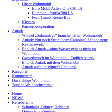
Unser Wohnmobil
Euro Mobil Activa One 630 LS
Euramobil Profila 580 LS
Ford Transit Reimo Bus
Klettern
Partner/Kooperation
Autark
Wieviel „Solaranlage“ brauche ich im Wohnmobil?
Autark: Nur noch Strom beim Camping? Schöne neue
Reklamewelt.
Endlich Autark – ohne Wasser geht es nicht im
Wohnmobil
Gasverbrauch im Wohnmobil: Endlich Autark
Endlich Autark mit dem Wohnmobil
Autark auch im Winter? Geht das?
Kategorie
Kommentare
Das richtige Wohnmobil
Tour de Weihnachtsmarkt
Home
NEWS
Reiseberichte
Schottland, Orkney, Hebriden
Donaudelta Rumänien