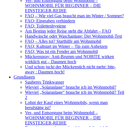
Ver- und Entsorgung beim Wohnmobil –
WOHNMOBIL FÜR BEGINNER – DIE
EINSTEIGER-REIHE
FAQ – Wie viel Gas braucht man im Winter / Sommer?
FAQ: Eingraben verhindern
FAQ: Toilettenhygiene
Am Beginn jeder Reise steht die Abfahrt – FAQ
Handwäsche oder Waschanlage: Der Wohnmobil-Test
FAQ – Alles tot? Starthilfe am Wohnmobil
FAQ: Kaltstart im Winter – Tip zum Anheizen
FAQ: Was ist ein Fender am Wohnmobil
Mückenspray: Anti-Brumm und NOBITE wirken
wirklich gut – Daumen hoch
Und schon juckt der Mückenstich nicht mehr: bite-
away : Daumen hoch!
Grundlagen
Sauberes Trinkwasser
Wieviel „Solaranlage“ brauche ich im Wohnmobil?
Wieviel „Solaranlage“ brauche ich im Wohnmobil? Teil
2
Lohnt der Kauf eines Wohnmobils, wenn man
berufstätig ist?
Ver- und Entsorgung beim Wohnmobil –
WOHNMOBIL FÜR BEGINNER – DIE
EINSTEIGER-REIHE