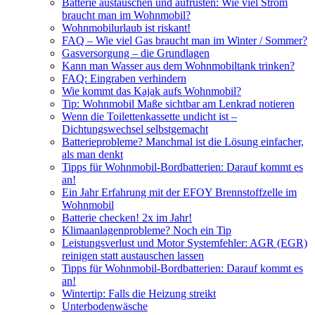
Batterie austauschen und aufrüsten: Wie viel Strom
braucht man im Wohnmobil?
Wohnmobilurlaub ist riskant!
FAQ – Wie viel Gas braucht man im Winter / Sommer?
Gasversorgung – die Grundlagen
Kann man Wasser aus dem Wohnmobiltank trinken?
FAQ: Eingraben verhindern
Wie kommt das Kajak aufs Wohnmobil?
Tip: Wohnmobil Maße sichtbar am Lenkrad notieren
Wenn die Toilettenkassette undicht ist –
Dichtungswechsel selbstgemacht
Batterieprobleme? Manchmal ist die Lösung einfacher,
als man denkt
Tipps für Wohnmobil-Bordbatterien: Darauf kommt es
an!
Ein Jahr Erfahrung mit der EFOY Brennstoffzelle im
Wohnmobil
Batterie checken! 2x im Jahr!
Klimaanlagenprobleme? Noch ein Tip
Leistungsverlust und Motor Systemfehler: AGR (EGR)
reinigen statt austauschen lassen
Tipps für Wohnmobil-Bordbatterien: Darauf kommt es
an!
Wintertip: Falls die Heizung streikt
Unterbodenwäsche