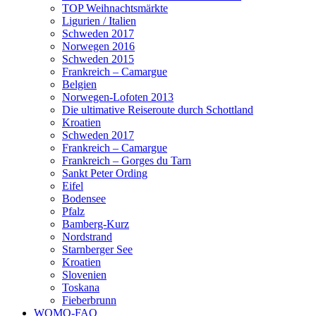
TOP Weihnachtsmärkte
Ligurien / Italien
Schweden 2017
Norwegen 2016
Schweden 2015
Frankreich – Camargue
Belgien
Norwegen-Lofoten 2013
Die ultimative Reiseroute durch Schottland
Kroatien
Schweden 2017
Frankreich – Camargue
Frankreich – Gorges du Tarn
Sankt Peter Ording
Eifel
Bodensee
Pfalz
Bamberg-Kurz
Nordstrand
Starnberger See
Kroatien
Slovenien
Toskana
Fieberbrunn
WOMO-FAQ