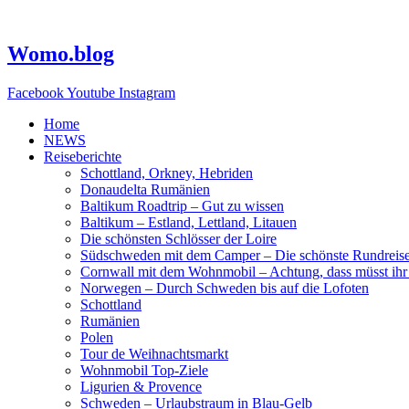
Zum
Inhalt
springen
Womo.blog
Facebook
Youtube
Instagram
Home
NEWS
Reiseberichte
Schottland, Orkney, Hebriden
Donaudelta Rumänien
Baltikum Roadtrip – Gut zu wissen
Baltikum – Estland, Lettland, Litauen
Die schönsten Schlösser der Loire
Südschweden mit dem Camper – Die schönste Rundreis
Cornwall mit dem Wohnmobil – Achtung, dass müsst ihr
Norwegen – Durch Schweden bis auf die Lofoten
Schottland
Rumänien
Polen
Tour de Weihnachtsmarkt
Wohnmobil Top-Ziele
Ligurien & Provence
Schweden – Urlaubstraum in Blau-Gelb