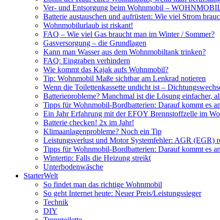
Ver- und Entsorgung beim Wohnmobil – WOHNMO
Batterie austauschen und aufrüsten: Wie viel Strom br
Wohnmobilurlaub ist riskant!
FAQ – Wie viel Gas braucht man im Winter / Sommer?
Gasversorgung – die Grundlagen
Kann man Wasser aus dem Wohnmobiltank trinken?
FAQ: Eingraben verhindern
Wie kommt das Kajak aufs Wohnmobil?
Tip: Wohnmobil Maße sichtbar am Lenkrad notieren
Wenn die Toilettenkassette undicht ist – Dichtungswechs
Batterieprobleme? Manchmal ist die Lösung einfacher, a
Tipps für Wohnmobil-Bordbatterien: Darauf kommt es a
Ein Jahr Erfahrung mit der EFOY Brennstoffzelle im W
Batterie checken! 2x im Jahr!
Klimaanlagenprobleme? Noch ein Tip
Leistungsverlust und Motor Systemfehler: AGR (EGR) rei
Tipps für Wohnmobil-Bordbatterien: Darauf kommt es a
Wintertip: Falls die Heizung streikt
Unterbodenwäsche
StarterWelt
So findet man das richtige Wohnmobil
So geht Internet heute: Neuer Preis/Leistungssieger
Technik
DIY
Trenntoilette