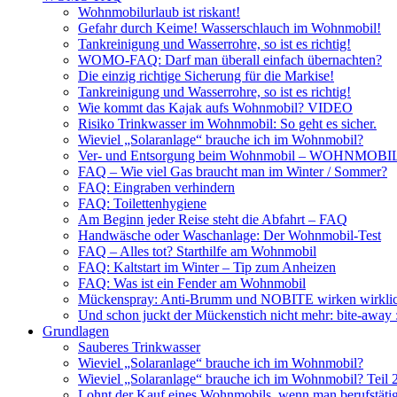
Wohnmobilurlaub ist riskant!
Gefahr durch Keime! Wasserschlauch im Wohnmobil!
Tankreinigung und Wasserrohre, so ist es richtig!
WOMO-FAQ: Darf man überall einfach übernachten?
Die einzig richtige Sicherung für die Markise!
Tankreinigung und Wasserrohre, so ist es richtig!
Wie kommt das Kajak aufs Wohnmobil? VIDEO
Risiko Trinkwasser im Wohnmobil: So geht es sicher.
Wieviel „Solaranlage“ brauche ich im Wohnmobil?
Ver- und Entsorgung beim Wohnmobil – WOHNMO
FAQ – Wie viel Gas braucht man im Winter / Sommer?
FAQ: Eingraben verhindern
FAQ: Toilettenhygiene
Am Beginn jeder Reise steht die Abfahrt – FAQ
Handwäsche oder Waschanlage: Der Wohnmobil-Test
FAQ – Alles tot? Starthilfe am Wohnmobil
FAQ: Kaltstart im Winter – Tip zum Anheizen
FAQ: Was ist ein Fender am Wohnmobil
Mückenspray: Anti-Brumm und NOBITE wirken wirklic
Und schon juckt der Mückenstich nicht mehr: bite-away
Grundlagen
Sauberes Trinkwasser
Wieviel „Solaranlage“ brauche ich im Wohnmobil?
Wieviel „Solaranlage“ brauche ich im Wohnmobil? Teil 
Lohnt der Kauf eines Wohnmobils, wenn man berufstätig