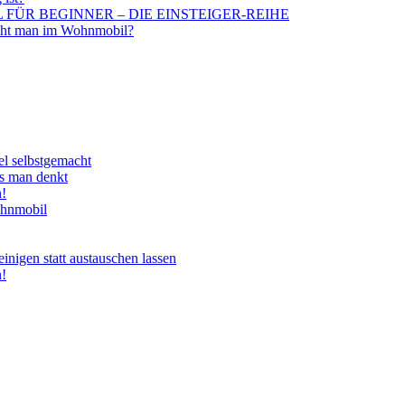
BIL FÜR BEGINNER – DIE EINSTEIGER-REIHE
aucht man im Wohnmobil?
el selbstgemacht
ls man denkt
n!
ohnmobil
nigen statt austauschen lassen
n!