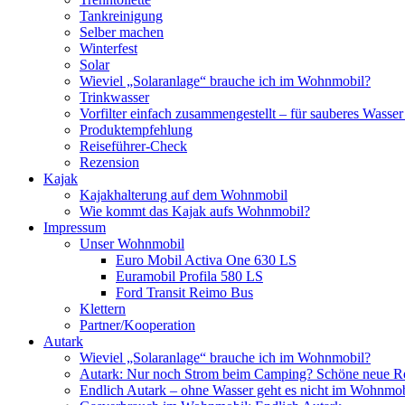
Tankreinigung
Selber machen
Winterfest
Solar
Wieviel „Solaranlage“ brauche ich im Wohnmobil?
Trinkwasser
Vorfilter einfach zusammengestellt – für sauberes Wass
Produktempfehlung
Reiseführer-Check
Rezension
Kajak
Kajakhalterung auf dem Wohnmobil
Wie kommt das Kajak aufs Wohnmobil?
Impressum
Unser Wohnmobil
Euro Mobil Activa One 630 LS
Euramobil Profila 580 LS
Ford Transit Reimo Bus
Klettern
Partner/Kooperation
Autark
Wieviel „Solaranlage“ brauche ich im Wohnmobil?
Autark: Nur noch Strom beim Camping? Schöne neue R
Endlich Autark – ohne Wasser geht es nicht im Wohnmob