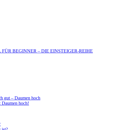
BIL FÜR BEGINNER – DIE EINSTEIGER-REIHE
h gut – Daumen hoch
 : Daumen hoch!
2
 ist?