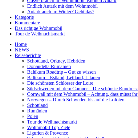
Gasverbrauch im Wohnmobil: Endlich Autark
Endlich Autark mit dem Wohnmobil
Autark auch im Winter? Geht das?
Kategorie
Kommentare
Das richtige Wohnmobil
Tour de Weihnachtsmarkt
Home
NEWS
Reiseberichte
Schottland, Orkney, Hebriden
Donaudelta Rumänien
Baltikum Roadtrip – Gut zu wissen
Baltikum – Estland, Lettland, Litauen
Die schönsten Schlösser der Loire
Südschweden mit dem Camper – Die schönste Rundreis
Cornwall mit dem Wohnmobil – Achtung, dass müsst ihr
Norwegen – Durch Schweden bis auf die Lofoten
Schottland
Rumänien
Polen
Tour de Weihnachtsmarkt
Wohnmobil Top-Ziele
Ligurien & Provence