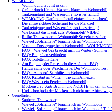
WOMO-FAQ
Wohnmobilurlaub ist riskant!
Gefahr durch Keime! Wasserschlauch im Wohnmobil!
Tankreinigung und Wasserrohre, so ist es richtig!
WOMO-FAQ: Darf man überall einfach übernachten?
Die einzig richtige Sicherung für die Markise!
Tankreinigung und Wasserrohre, so ist es richtig!
Wie kommt das Kajak aufs Wohnmobil? VIDEO
Risiko Trinkwasser im Wohnmobil: So geht es sicher.
Wieviel „Solaranlage“ brauche ich im Wohnmobil?
Ver- und Entsorgung beim Wohnmobil – WOHNMO
FAQ – Wie viel Gas braucht man im Winter / Sommer?
FAQ: Eingraben verhindern
FAQ: Toilettenhygiene
Am Beginn jeder Reise steht die Abfahrt – FAQ
Handwäsche oder Waschanlage: Der Wohnmobil-Test
FAQ – Alles tot? Starthilfe am Wohnmobil
FAQ: Kaltstart im Winter – Tip zum Anheizen
FAQ: Was ist ein Fender am Wohnmobil
Mückenspray: Anti-Brumm und NOBITE wirken wirklic
Und schon juckt der Mückenstich nicht mehr: bite-away
Grundlagen
Sauberes Trinkwasser
Wieviel „Solaranlage“ brauche ich im Wohnmobil?
Wieviel „Solaranlage“ brauche ich im Wohnmobil? Teil 