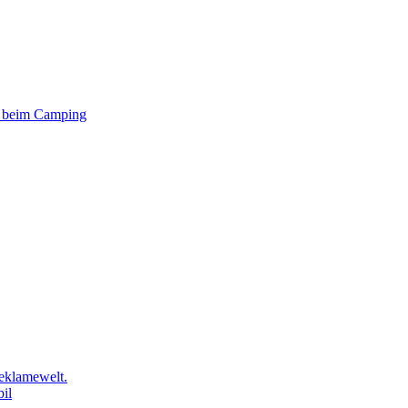
er beim Camping
eklamewelt.
il