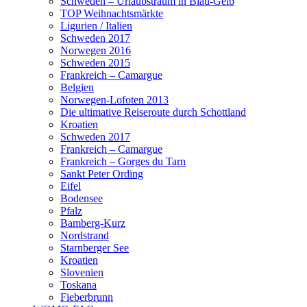
Schweden – Urlaubstraum in Blau-Gelb
TOP Weihnachtsmärkte
Ligurien / Italien
Schweden 2017
Norwegen 2016
Schweden 2015
Frankreich – Camargue
Belgien
Norwegen-Lofoten 2013
Die ultimative Reiseroute durch Schottland
Kroatien
Schweden 2017
Frankreich – Camargue
Frankreich – Gorges du Tarn
Sankt Peter Ording
Eifel
Bodensee
Pfalz
Bamberg-Kurz
Nordstrand
Starnberger See
Kroatien
Slovenien
Toskana
Fieberbrunn