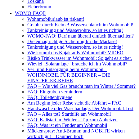
Toskana
Fieberbrunn
WOMO-FAQ
Wohnmobilurlaub ist riskant!
Gefahr durch Keime! Wasserschlauch im Wohnmobil!
Tankreinigung und Wasserrohre, so ist es richtig!
WOMO-FAQ: Darf man überall einfach übernachten?
Die einzig richtige Sicherung für die Markise!
Tankreinigung und Wasserrohre, so ist es richtig!
Wie kommt das Kajak aufs Wohnmobil? VIDEO
Risiko Trinkwasser im Wohnmobil: So geht es sicher.
Wieviel „Solaranlage“ brauche ich im Wohnmobil?
Ver- und Entsorgung beim Wohnmobil –
WOHNMOBIL FÜR BEGINNER – DIE
EINSTEIGER-REIHE
FAQ – Wie viel Gas braucht man im Winter / Sommer?
FAQ: Eingraben verhindern
FAQ: Toilettenhygiene
Am Beginn jeder Reise steht die Abfahrt – FAQ
Handwäsche oder Waschanlage: Der Wohnmobil-Test
FAQ – Alles tot? Starthilfe am Wohnmobil
FAQ: Kaltstart im Winter – Tip zum Anheizen
FAQ: Was ist ein Fender am Wohnmobil
Mückenspray: Anti-Brumm und NOBITE wirken
wirklich gut – Daumen hoch