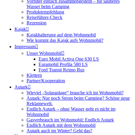
Vorfilter einfach zusammengestellt – für sauberes
Wasser beim Camping
Produktempfehlung
Reiseführer-Check
Rezension
Kajak
Kajakhalterung auf dem Wohnmobil
Wie kommt das Kajak aufs Wohnmobil?
Impressum
Unser Wohnmobil
Euro Mobil Activa One 630 LS
Euramobil Profila 580 LS
Ford Transit Reimo Bus
Klettern
Partner/Kooperation
Autark
Wieviel „Solaranlage“ brauche ich im Wohnmobil?
Autark: Nur noch Strom beim Camping? Schöne neue
Reklamewelt.
Endlich Autark – ohne Wasser geht es nicht im
Wohnmobil
Gasverbrauch im Wohnmobil: Endlich Autark
Endlich Autark mit dem Wohnmobil
Autark auch im Winter? Geht das?