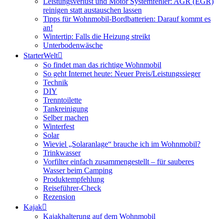
Leistungsverlust und Motor Systemfehler: AGR (EGR)
reinigen statt austauschen lassen
Tipps für Wohnmobil-Bordbatterien: Darauf kommt es
an!
Wintertip: Falls die Heizung streikt
Unterbodenwäsche
StarterWelt
So findet man das richtige Wohnmobil
So geht Internet heute: Neuer Preis/Leistungssieger
Technik
DIY
Trenntoilette
Tankreinigung
Selber machen
Winterfest
Solar
Wieviel „Solaranlage“ brauche ich im Wohnmobil?
Trinkwasser
Vorfilter einfach zusammengestellt – für sauberes
Wasser beim Camping
Produktempfehlung
Reiseführer-Check
Rezension
Kajak
Kajakhalterung auf dem Wohnmobil