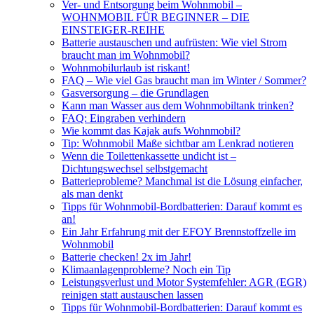
Ver- und Entsorgung beim Wohnmobil –
WOHNMOBIL FÜR BEGINNER – DIE
EINSTEIGER-REIHE
Batterie austauschen und aufrüsten: Wie viel Strom
braucht man im Wohnmobil?
Wohnmobilurlaub ist riskant!
FAQ – Wie viel Gas braucht man im Winter / Sommer?
Gasversorgung – die Grundlagen
Kann man Wasser aus dem Wohnmobiltank trinken?
FAQ: Eingraben verhindern
Wie kommt das Kajak aufs Wohnmobil?
Tip: Wohnmobil Maße sichtbar am Lenkrad notieren
Wenn die Toilettenkassette undicht ist –
Dichtungswechsel selbstgemacht
Batterieprobleme? Manchmal ist die Lösung einfacher,
als man denkt
Tipps für Wohnmobil-Bordbatterien: Darauf kommt es
an!
Ein Jahr Erfahrung mit der EFOY Brennstoffzelle im
Wohnmobil
Batterie checken! 2x im Jahr!
Klimaanlagenprobleme? Noch ein Tip
Leistungsverlust und Motor Systemfehler: AGR (EGR)
reinigen statt austauschen lassen
Tipps für Wohnmobil-Bordbatterien: Darauf kommt es