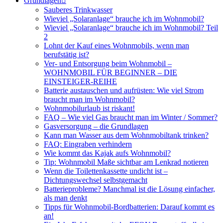
Grundlagen
Sauberes Trinkwasser
Wieviel „Solaranlage“ brauche ich im Wohnmobil?
Wieviel „Solaranlage“ brauche ich im Wohnmobil? Teil
2
Lohnt der Kauf eines Wohnmobils, wenn man
berufstätig ist?
Ver- und Entsorgung beim Wohnmobil –
WOHNMOBIL FÜR BEGINNER – DIE
EINSTEIGER-REIHE
Batterie austauschen und aufrüsten: Wie viel Strom
braucht man im Wohnmobil?
Wohnmobilurlaub ist riskant!
FAQ – Wie viel Gas braucht man im Winter / Sommer?
Gasversorgung – die Grundlagen
Kann man Wasser aus dem Wohnmobiltank trinken?
FAQ: Eingraben verhindern
Wie kommt das Kajak aufs Wohnmobil?
Tip: Wohnmobil Maße sichtbar am Lenkrad notieren
Wenn die Toilettenkassette undicht ist –
Dichtungswechsel selbstgemacht
Batterieprobleme? Manchmal ist die Lösung einfacher,
als man denkt
Tipps für Wohnmobil-Bordbatterien: Darauf kommt es
an!