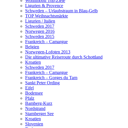
Wohnmobil Top-Ziele
Ligurien & Provence
Schweden – Urlaubstraum in Blau-Gelb
TOP Weihnachtsmärkte
Ligurien / Italien
Schweden 2017
Norwegen 2016
Schweden 2015
Frankreich – Camargue
Belgien
Norwegen-Lofoten 2013
Die ultimative Reiseroute durch Schottland
Kroatien
Schweden 2017
Frankreich – Camargue
Frankreich – Gorges du Tarn
Sankt Peter Ording
Eifel
Bodensee
Pfalz
Bamberg-Kurz
Nordstrand
Starnberger See
Kroatien
Slovenien