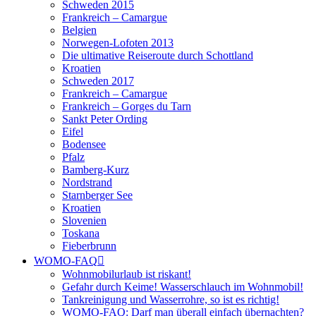
Schweden 2015
Frankreich – Camargue
Belgien
Norwegen-Lofoten 2013
Die ultimative Reiseroute durch Schottland
Kroatien
Schweden 2017
Frankreich – Camargue
Frankreich – Gorges du Tarn
Sankt Peter Ording
Eifel
Bodensee
Pfalz
Bamberg-Kurz
Nordstrand
Starnberger See
Kroatien
Slovenien
Toskana
Fieberbrunn
WOMO-FAQ
Wohnmobilurlaub ist riskant!
Gefahr durch Keime! Wasserschlauch im Wohnmobil!
Tankreinigung und Wasserrohre, so ist es richtig!
WOMO-FAQ: Darf man überall einfach übernachten?