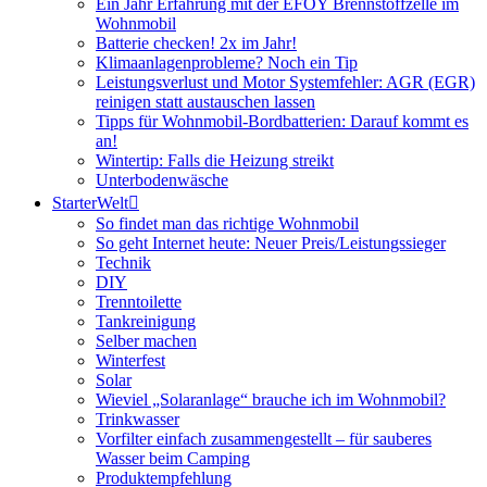
Ein Jahr Erfahrung mit der EFOY Brennstoffzelle im
Wohnmobil
Batterie checken! 2x im Jahr!
Klimaanlagenprobleme? Noch ein Tip
Leistungsverlust und Motor Systemfehler: AGR (EGR)
reinigen statt austauschen lassen
Tipps für Wohnmobil-Bordbatterien: Darauf kommt es
an!
Wintertip: Falls die Heizung streikt
Unterbodenwäsche
StarterWelt
So findet man das richtige Wohnmobil
So geht Internet heute: Neuer Preis/Leistungssieger
Technik
DIY
Trenntoilette
Tankreinigung
Selber machen
Winterfest
Solar
Wieviel „Solaranlage“ brauche ich im Wohnmobil?
Trinkwasser
Vorfilter einfach zusammengestellt – für sauberes
Wasser beim Camping
Produktempfehlung