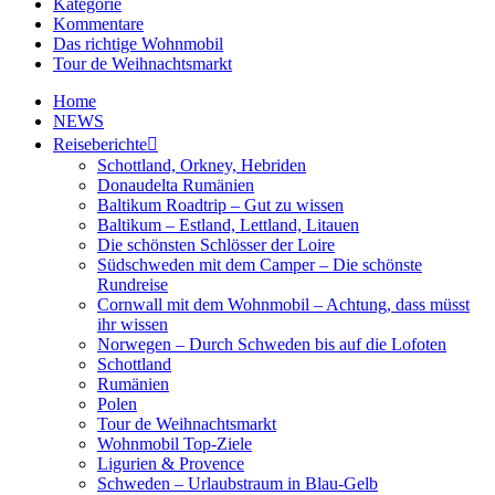
Kategorie
Kommentare
Das richtige Wohnmobil
Tour de Weihnachtsmarkt
Home
NEWS
Reiseberichte
Schottland, Orkney, Hebriden
Donaudelta Rumänien
Baltikum Roadtrip – Gut zu wissen
Baltikum – Estland, Lettland, Litauen
Die schönsten Schlösser der Loire
Südschweden mit dem Camper – Die schönste
Rundreise
Cornwall mit dem Wohnmobil – Achtung, dass müsst
ihr wissen
Norwegen – Durch Schweden bis auf die Lofoten
Schottland
Rumänien
Polen
Tour de Weihnachtsmarkt
Wohnmobil Top-Ziele
Ligurien & Provence
Schweden – Urlaubstraum in Blau-Gelb