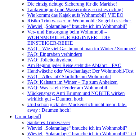
Die einzig richtige Sicherung für die Markise!
Tankreinigung und Wasserrohre, so ist es richtig!
Wie kommt das Kajak aufs Wohnmobil? VIDEO
Risiko Trinkwasser im Wohnmobil: So geht es sicher.
Wieviel „Solaranlage“ brauche ich im Wohnmobil?
Ver- und Entsorgung beim Wohnmobil –
WOHNMOBIL FÜR BEGINNER – DIE
EINSTEIGER-REIHE
FAQ – Wie viel Gas braucht man im Winter / Sommer?
FAQ: Eingraben verhindern
FAQ: Toilettenhygiene
Am Beginn jeder Reise steht die Abfahrt – FAQ
Handwäsche oder Waschanlage: Der Wohnmobil-Test
FAQ – Alles tot? Starthilfe am Wohnmobil
FAQ: Kaltstart im Winter – Tip zum Anheizen
FAQ: Was ist ein Fender am Wohnmobil
Mückenspray: Anti-Brumm und NOBITE wirken
wirklich gut – Daumen hoch
Und schon juckt der Mückenstich nicht mehr: bite-
away : Daumen hoch!
Grundlagen
Sauberes Trinkwasser
Wieviel „Solaranlage“ brauche ich im Wohnmobil?
Wieviel „Solaranlage“ brauche ich im Wohnmobil? Teil