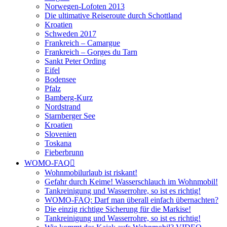
Norwegen-Lofoten 2013
Die ultimative Reiseroute durch Schottland
Kroatien
Schweden 2017
Frankreich – Camargue
Frankreich – Gorges du Tarn
Sankt Peter Ording
Eifel
Bodensee
Pfalz
Bamberg-Kurz
Nordstrand
Starnberger See
Kroatien
Slovenien
Toskana
Fieberbrunn
WOMO-FAQ
Wohnmobilurlaub ist riskant!
Gefahr durch Keime! Wasserschlauch im Wohnmobil!
Tankreinigung und Wasserrohre, so ist es richtig!
WOMO-FAQ: Darf man überall einfach übernachten?
Die einzig richtige Sicherung für die Markise!
Tankreinigung und Wasserrohre, so ist es richtig!