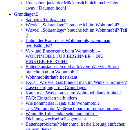
Und schon juckt der Mückenstich nicht mehr: bite-
away : Daumen hoch!
Grundlagen
Sauberes Trinkwasser
Wieviel „Solaranlage“ brauche ich im Wohnmobil?
Wieviel „Solaranlage“ brauche ich im Wohnmobil? Teil
2
Lohnt der Kauf eines Wohnmobils, wenn man
berufstätig ist?
Ver- und Entsorgung beim Wohnmobil –
WOHNMOBIL FÜR BEGINNER – DIE
EINSTEIGER-REIHE
Batterie austauschen und aufrüsten: Wie viel Strom
braucht man im Wohnmobil?
Wohnmobilurlaub ist riskant!
FAQ – Wie viel Gas braucht man im Winter / Sommer?
Gasversorgung – die Grundlagen
Kann man Wasser aus dem Wohnmobiltank trinken?
FAQ: Eingraben verhindern
Wie kommt das Kajak aufs Wohnmobil?
Tip: Wohnmobil Maße sichtbar am Lenkrad notieren
Wenn die Toilettenkassette undicht ist –
Dichtungswechsel selbstgemacht
Batterieprobleme? Manchmal ist die Lösung einfacher,
als man denkt