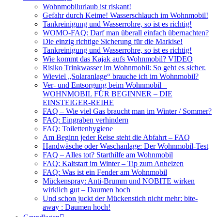
Wohnmobilurlaub ist riskant!
Gefahr durch Keime! Wasserschlauch im Wohnmobil!
Tankreinigung und Wasserrohre, so ist es richtig!
WOMO-FAQ: Darf man überall einfach übernachten?
Die einzig richtige Sicherung für die Markise!
Tankreinigung und Wasserrohre, so ist es richtig!
Wie kommt das Kajak aufs Wohnmobil? VIDEO
Risiko Trinkwasser im Wohnmobil: So geht es sicher.
Wieviel „Solaranlage“ brauche ich im Wohnmobil?
Ver- und Entsorgung beim Wohnmobil –
WOHNMOBIL FÜR BEGINNER – DIE
EINSTEIGER-REIHE
FAQ – Wie viel Gas braucht man im Winter / Sommer?
FAQ: Eingraben verhindern
FAQ: Toilettenhygiene
Am Beginn jeder Reise steht die Abfahrt – FAQ
Handwäsche oder Waschanlage: Der Wohnmobil-Test
FAQ – Alles tot? Starthilfe am Wohnmobil
FAQ: Kaltstart im Winter – Tip zum Anheizen
FAQ: Was ist ein Fender am Wohnmobil
Mückenspray: Anti-Brumm und NOBITE wirken
wirklich gut – Daumen hoch
Und schon juckt der Mückenstich nicht mehr: bite-
away : Daumen hoch!