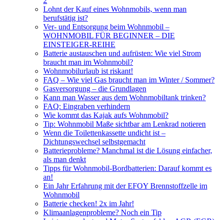
2
Lohnt der Kauf eines Wohnmobils, wenn man
berufstätig ist?
Ver- und Entsorgung beim Wohnmobil –
WOHNMOBIL FÜR BEGINNER – DIE
EINSTEIGER-REIHE
Batterie austauschen und aufrüsten: Wie viel Strom
braucht man im Wohnmobil?
Wohnmobilurlaub ist riskant!
FAQ – Wie viel Gas braucht man im Winter / Sommer?
Gasversorgung – die Grundlagen
Kann man Wasser aus dem Wohnmobiltank trinken?
FAQ: Eingraben verhindern
Wie kommt das Kajak aufs Wohnmobil?
Tip: Wohnmobil Maße sichtbar am Lenkrad notieren
Wenn die Toilettenkassette undicht ist –
Dichtungswechsel selbstgemacht
Batterieprobleme? Manchmal ist die Lösung einfacher,
als man denkt
Tipps für Wohnmobil-Bordbatterien: Darauf kommt es
an!
Ein Jahr Erfahrung mit der EFOY Brennstoffzelle im
Wohnmobil
Batterie checken! 2x im Jahr!
Klimaanlagenprobleme? Noch ein Tip