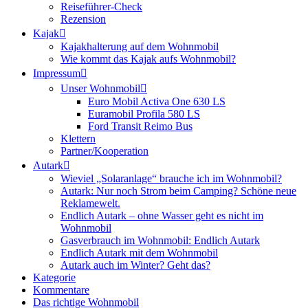
Reiseführer-Check
Rezension
Kajak
Kajakhalterung auf dem Wohnmobil
Wie kommt das Kajak aufs Wohnmobil?
Impressum
Unser Wohnmobil
Euro Mobil Activa One 630 LS
Euramobil Profila 580 LS
Ford Transit Reimo Bus
Klettern
Partner/Kooperation
Autark
Wieviel „Solaranlage“ brauche ich im Wohnmobil?
Autark: Nur noch Strom beim Camping? Schöne neue
Reklamewelt.
Endlich Autark – ohne Wasser geht es nicht im
Wohnmobil
Gasverbrauch im Wohnmobil: Endlich Autark
Endlich Autark mit dem Wohnmobil
Autark auch im Winter? Geht das?
Kategorie
Kommentare
Das richtige Wohnmobil