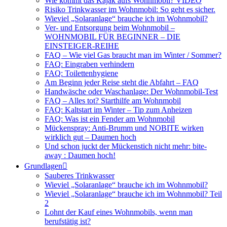
Wie kommt das Kajak aufs Wohnmobil? VIDEO
Risiko Trinkwasser im Wohnmobil: So geht es sicher.
Wieviel „Solaranlage“ brauche ich im Wohnmobil?
Ver- und Entsorgung beim Wohnmobil –
WOHNMOBIL FÜR BEGINNER – DIE
EINSTEIGER-REIHE
FAQ – Wie viel Gas braucht man im Winter / Sommer?
FAQ: Eingraben verhindern
FAQ: Toilettenhygiene
Am Beginn jeder Reise steht die Abfahrt – FAQ
Handwäsche oder Waschanlage: Der Wohnmobil-Test
FAQ – Alles tot? Starthilfe am Wohnmobil
FAQ: Kaltstart im Winter – Tip zum Anheizen
FAQ: Was ist ein Fender am Wohnmobil
Mückenspray: Anti-Brumm und NOBITE wirken
wirklich gut – Daumen hoch
Und schon juckt der Mückenstich nicht mehr: bite-
away : Daumen hoch!
Grundlagen
Sauberes Trinkwasser
Wieviel „Solaranlage“ brauche ich im Wohnmobil?
Wieviel „Solaranlage“ brauche ich im Wohnmobil? Teil
2
Lohnt der Kauf eines Wohnmobils, wenn man
berufstätig ist?