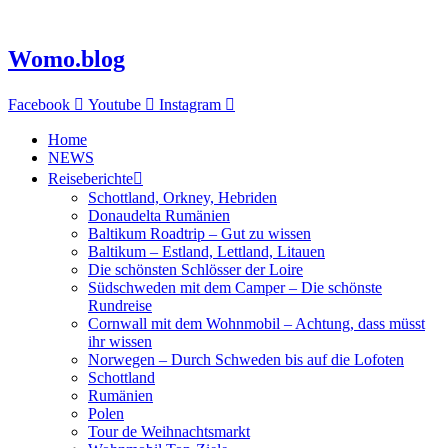
Zum
Inhalt
springen
Womo.blog
Facebook
Youtube
Instagram
Home
NEWS
Reiseberichte
Schottland, Orkney, Hebriden
Donaudelta Rumänien
Baltikum Roadtrip – Gut zu wissen
Baltikum – Estland, Lettland, Litauen
Die schönsten Schlösser der Loire
Südschweden mit dem Camper – Die schönste
Rundreise
Cornwall mit dem Wohnmobil – Achtung, dass müsst
ihr wissen
Norwegen – Durch Schweden bis auf die Lofoten
Schottland
Rumänien
Polen
Tour de Weihnachtsmarkt