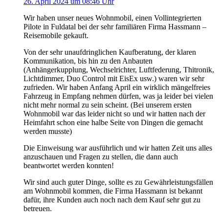
26. April 2024 um 08:46 Uhr
Wir haben unser neues Wohnmobil, einen Vollintegrierten
Pilote in Fuldatal bei der sehr familiären Firma Hassmann –
Reisemobile gekauft.
Von der sehr unaufdringlichen Kaufberatung, der klaren
Kommunikation, bis hin zu den Anbauten
(Anhängerkupplung, Wechselrichter, Luftfederung, Thitronik,
Lichtdimmer, Duo Control mit EisEx usw.) waren wir sehr
zufrieden. Wir haben Anfang April ein wirklich mängelfreies
Fahrzeug in Empfang nehmen dürfen, was ja leider bei vielen
nicht mehr normal zu sein scheint. (Bei unserem ersten
Wohnmobil war das leider nicht so und wir hatten nach der
Heimfahrt schon eine halbe Seite von Dingen die gemacht
werden musste)
Die Einweisung war ausführlich und wir hatten Zeit uns alles
anzuschauen und Fragen zu stellen, die dann auch
beantwortet werden konnten!
Wir sind auch guter Dinge, sollte es zu Gewährleistungsfällen
am Wohnmobil kommen, die Firma Hassmann ist bekannt
dafür, ihre Kunden auch noch nach dem Kauf sehr gut zu
betreuen.