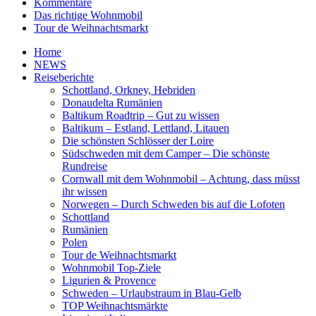
Kommentare
Das richtige Wohnmobil
Tour de Weihnachtsmarkt
Home
NEWS
Reiseberichte
Schottland, Orkney, Hebriden
Donaudelta Rumänien
Baltikum Roadtrip – Gut zu wissen
Baltikum – Estland, Lettland, Litauen
Die schönsten Schlösser der Loire
Südschweden mit dem Camper – Die schönste
Rundreise
Cornwall mit dem Wohnmobil – Achtung, dass müsst
ihr wissen
Norwegen – Durch Schweden bis auf die Lofoten
Schottland
Rumänien
Polen
Tour de Weihnachtsmarkt
Wohnmobil Top-Ziele
Ligurien & Provence
Schweden – Urlaubstraum in Blau-Gelb
TOP Weihnachtsmärkte