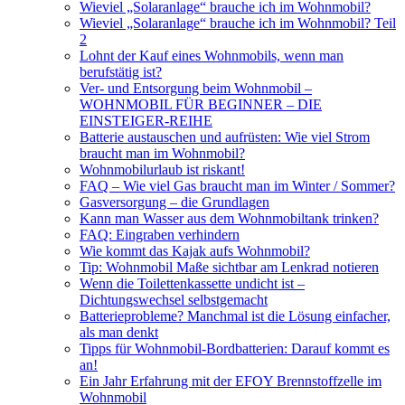
Wieviel „Solaranlage“ brauche ich im Wohnmobil?
Wieviel „Solaranlage“ brauche ich im Wohnmobil? Teil
2
Lohnt der Kauf eines Wohnmobils, wenn man
berufstätig ist?
Ver- und Entsorgung beim Wohnmobil –
WOHNMOBIL FÜR BEGINNER – DIE
EINSTEIGER-REIHE
Batterie austauschen und aufrüsten: Wie viel Strom
braucht man im Wohnmobil?
Wohnmobilurlaub ist riskant!
FAQ – Wie viel Gas braucht man im Winter / Sommer?
Gasversorgung – die Grundlagen
Kann man Wasser aus dem Wohnmobiltank trinken?
FAQ: Eingraben verhindern
Wie kommt das Kajak aufs Wohnmobil?
Tip: Wohnmobil Maße sichtbar am Lenkrad notieren
Wenn die Toilettenkassette undicht ist –
Dichtungswechsel selbstgemacht
Batterieprobleme? Manchmal ist die Lösung einfacher,
als man denkt
Tipps für Wohnmobil-Bordbatterien: Darauf kommt es
an!
Ein Jahr Erfahrung mit der EFOY Brennstoffzelle im
Wohnmobil