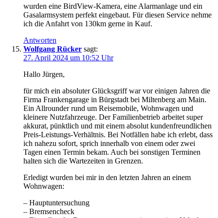
wurden eine BirdView-Kamera, eine Alarmanlage und ein
Gasalarmsystem perfekt eingebaut. Für diesen Service nehme
ich die Anfahrt von 130km gerne in Kauf.
Antworten
Wolfgang Rücker
sagt:
27. April 2024 um 10:52 Uhr
Hallo Jürgen,
für mich ein absoluter Glücksgriff war vor einigen Jahren die
Firma Frankengarage in Bürgstadt bei Miltenberg am Main.
Ein Allrounder rund um Reisemobile, Wohnwagen und
kleinere Nutzfahrzeuge. Der Familienbetrieb arbeitet super
akkurat, pünktlich und mit einem absolut kundenfreundlichen
Preis-Leistungs-Verhältnis. Bei Notfällen habe ich erlebt, dass
ich nahezu sofort, sprich innerhalb von einem oder zwei
Tagen einen Termin bekam. Auch bei sonstigen Terminen
halten sich die Wartezeiten in Grenzen.
Erledigt wurden bei mir in den letzten Jahren an einem
Wohnwagen:
– Hauptuntersuchung
– Bremsencheck