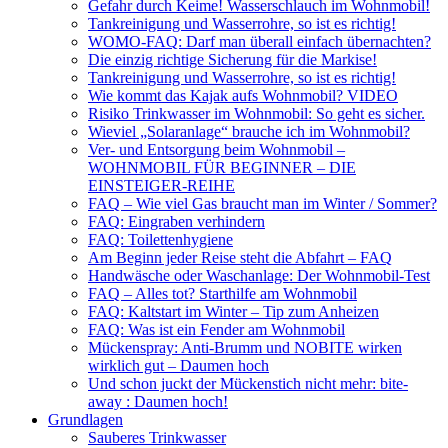
Gefahr durch Keime! Wasserschlauch im Wohnmobil!
Tankreinigung und Wasserrohre, so ist es richtig!
WOMO-FAQ: Darf man überall einfach übernachten?
Die einzig richtige Sicherung für die Markise!
Tankreinigung und Wasserrohre, so ist es richtig!
Wie kommt das Kajak aufs Wohnmobil? VIDEO
Risiko Trinkwasser im Wohnmobil: So geht es sicher.
Wieviel „Solaranlage“ brauche ich im Wohnmobil?
Ver- und Entsorgung beim Wohnmobil –
WOHNMOBIL FÜR BEGINNER – DIE
EINSTEIGER-REIHE
FAQ – Wie viel Gas braucht man im Winter / Sommer?
FAQ: Eingraben verhindern
FAQ: Toilettenhygiene
Am Beginn jeder Reise steht die Abfahrt – FAQ
Handwäsche oder Waschanlage: Der Wohnmobil-Test
FAQ – Alles tot? Starthilfe am Wohnmobil
FAQ: Kaltstart im Winter – Tip zum Anheizen
FAQ: Was ist ein Fender am Wohnmobil
Mückenspray: Anti-Brumm und NOBITE wirken
wirklich gut – Daumen hoch
Und schon juckt der Mückenstich nicht mehr: bite-
away : Daumen hoch!
Grundlagen
Sauberes Trinkwasser