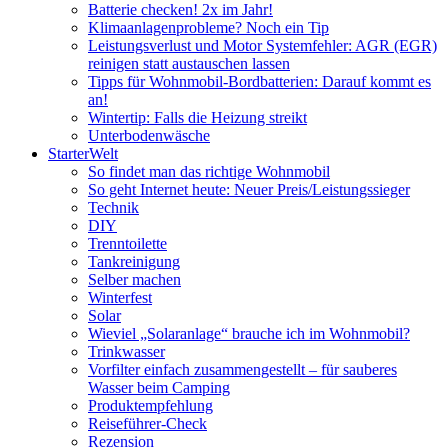
Batterie checken! 2x im Jahr!
Klimaanlagenprobleme? Noch ein Tip
Leistungsverlust und Motor Systemfehler: AGR (EGR)
reinigen statt austauschen lassen
Tipps für Wohnmobil-Bordbatterien: Darauf kommt es
an!
Wintertip: Falls die Heizung streikt
Unterbodenwäsche
StarterWelt
So findet man das richtige Wohnmobil
So geht Internet heute: Neuer Preis/Leistungssieger
Technik
DIY
Trenntoilette
Tankreinigung
Selber machen
Winterfest
Solar
Wieviel „Solaranlage“ brauche ich im Wohnmobil?
Trinkwasser
Vorfilter einfach zusammengestellt – für sauberes
Wasser beim Camping
Produktempfehlung
Reiseführer-Check
Rezension