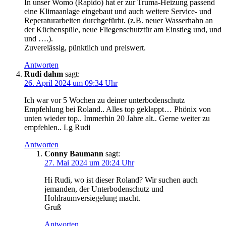
In unser Womo (Rapido) hat er zur Truma-Heizung passend
eine Klimaanlage eingebaut und auch weitere Service- und
Reperaturarbeiten durchgefürht. (z.B. neuer Wasserhahn an
der Küchenspüle, neue Fliegenschutztür am Einstieg und, und
und ….).
Zuverelässig, pünktlich und preiswert.
Antworten
Rudi dahm
sagt:
26. April 2024 um 09:34 Uhr
Ich war vor 5 Wochen zu deiner unterbodenschutz
Empfehlung bei Roland.. Alles top geklappt… Phönix von
unten wieder top.. Immerhin 20 Jahre alt.. Gerne weiter zu
empfehlen.. Lg Rudi
Antworten
Conny Baumann
sagt:
27. Mai 2024 um 20:24 Uhr
Hi Rudi, wo ist dieser Roland? Wir suchen auch
jemanden, der Unterbodenschutz und
Hohlraumversiegelung macht.
Gruß
Antworten