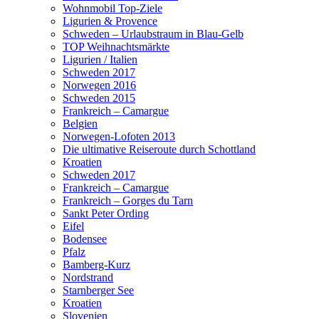
Wohnmobil Top-Ziele
Ligurien & Provence
Schweden – Urlaubstraum in Blau-Gelb
TOP Weihnachtsmärkte
Ligurien / Italien
Schweden 2017
Norwegen 2016
Schweden 2015
Frankreich – Camargue
Belgien
Norwegen-Lofoten 2013
Die ultimative Reiseroute durch Schottland
Kroatien
Schweden 2017
Frankreich – Camargue
Frankreich – Gorges du Tarn
Sankt Peter Ording
Eifel
Bodensee
Pfalz
Bamberg-Kurz
Nordstrand
Starnberger See
Kroatien
Slovenien