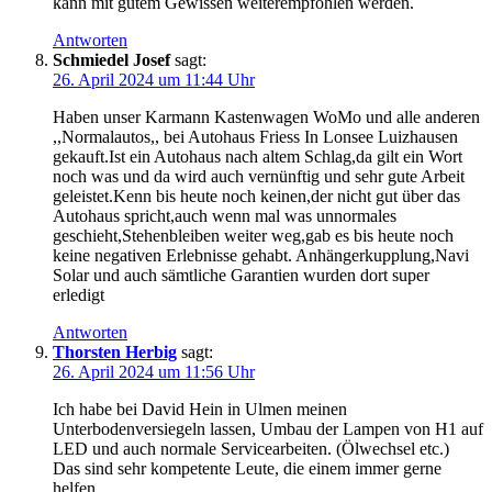
kann mit gutem Gewissen weiterempfohlen werden.
Antworten
Schmiedel Josef
sagt:
26. April 2024 um 11:44 Uhr
Haben unser Karmann Kastenwagen WoMo und alle anderen
,,Normalautos,, bei Autohaus Friess In Lonsee Luizhausen
gekauft.Ist ein Autohaus nach altem Schlag,da gilt ein Wort
noch was und da wird auch vernünftig und sehr gute Arbeit
geleistet.Kenn bis heute noch keinen,der nicht gut über das
Autohaus spricht,auch wenn mal was unnormales
geschieht,Stehenbleiben weiter weg,gab es bis heute noch
keine negativen Erlebnisse gehabt. Anhängerkupplung,Navi
Solar und auch sämtliche Garantien wurden dort super
erledigt
Antworten
Thorsten Herbig
sagt:
26. April 2024 um 11:56 Uhr
Ich habe bei David Hein in Ulmen meinen
Unterbodenversiegeln lassen, Umbau der Lampen von H1 auf
LED und auch normale Servicearbeiten. (Ölwechsel etc.)
Das sind sehr kompetente Leute, die einem immer gerne
helfen.