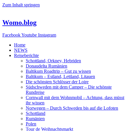
Zum Inhalt springen
Womo.blog
Facebook
Youtube
Instagram
Home
NEWS
Reiseberichte
Schottland, Orkney, Hebriden
Donaudelta Rumänien
Baltikum Roadtrip – Gut zu wissen
Baltikum – Estland, Lettland, Litauen
Die schönsten Schlösser der Loire
Südschweden mit dem Camper – Die schönste
Rundreise
Cornwall mit dem Wohnmobil – Achtung, dass müsst
ihr wissen
Norwegen – Durch Schweden bis auf die Lofoten
Schottland
Rumänien
Polen
Tour de Weihnachtsmarkt