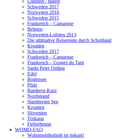
Ligurien / Italien
Schweden 2017
Norwegen 2016
Schweden 2015
Frankreich – Camargue
Belgien
Norwegen-Lofoten 2013
Die ultimative Reiseroute durch Schottland
Kroatien
Schweden 2017
Frankreich – Camargue
Frankreich – Gorges du Tarn
Sankt Peter Ording
Eifel
Bodensee
Pfalz
Bamberg-Kurz
Nordstrand
Starnberger See
Kroatien
Slovenien
Toskana
Fieberbrunn
WOMO-FAQ
Wohnmobilurlaub ist riskant!