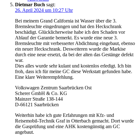
Dietmar Buch
sagt:
26. April 2024 um 10:27 Uhr
Bei meinem Grand California ist Wasser über die 3.
Bremsleuchte eingedrungen und hat den Heckschrank
beschädigt. Glücklicherweise habe ich den Schaden vor
Ablauf der Garantie bemerkt. Es wurde eine neue 3.
Bremsleuchte mit verbesserter Abdichtung eingebaut, ebenso
ein neuer Heckschrank. Desweiteren wurde die Markise
durch eine neue ersetzt, da bei der alten das Gestänge defekt
war.
Dies alles wurde sehr kulant und kostenlos erledigt. Ich bin
froh, dass ich für meine GC diese Werkstatt gefunden habe.
Eine klare Weiterempfehlung.
Volkswagen Zentrum Saarbrücken Ost
Scherer GmbH & Co. KG
Mainzer Straße 138-144
D-66121 Saarbrücken
Weiterhin habe ich gute Erfahrungen mit Kfz- und
Reisemobil-Technik Graf in Otterbach gemacht. Dort wurde
die Gasprüfung und eine AHK kostengünstig am GC
angebaut.