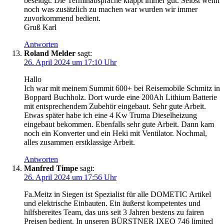
beseitigt. Die Terminabsprache klappt immer gut. Selbst wenn
noch was zusätzlich zu machen war wurden wir immer
zuvorkommend bedient.
Gruß Karl
Antworten
Roland Melder
sagt:
26. April 2024 um 17:10 Uhr
Hallo
Ich war mit meinem Summit 600+ bei Reisemobile Schmitz in
Boppard Buchholz. Dort wurde eine 200Ah Lithium Batterie
mit entsprechendem Zubehör eingebaut. Sehr gute Arbeit.
Etwas später habe ich eine 4 Kw Truma Dieselheizung
eingebaut bekommen. Ebenfalls sehr gute Arbeit. Dann kam
noch ein Konverter und ein Heki mit Ventilator. Nochmal,
alles zusammen erstklassige Arbeit.
Antworten
Manfred Timpe
sagt:
26. April 2024 um 17:56 Uhr
Fa.Meitz in Siegen ist Spezialist für alle DOMETIC Artikel
und elektrische Einbauten. Ein äußerst kompetentes und
hilfsbereites Team, das uns seit 3 Jahren bestens zu fairen
Preisen bedient. In unseren BÜRSTNER IXEO 746 limited