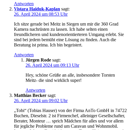
Antworten
Vistara Haiduk-Kaplan
sagt:
26. April 2024 um 08:53 Uhr
Ich sitze gerade bei Meitz in Siegen um mir die 360 Grad
Kamera nachrüsten zu lassen. Ich habe selten einen
freundlicheren und kundenorientierteren Umgang erlebt. Sie
sind bei jedem bemüht eine Lösung zu finden. Auch die
Beratung ist prima. Ich bin begeistert.
Antworten
Jürgen Rode
sagt:
26. April 2024 um 09:13 Uhr
Hey, schöne Grüße an alle, insbesondere Torsten
Meitz- die sind wirklich super!
Antworten
Matthias Becker
sagt:
26. April 2024 um 09:02 Uhr
„Tobi“ (Tobias Hauser) von der Firma AnTo GmbH in 74722
Buchen, Dieselstr. 2 ist Firmenchef, alleiniger Gesellschafter,
Berater, Monteur … sprich Mädchen für alles und vor allem
für jegliche Probleme rund um Caravan und Wohnmobil.