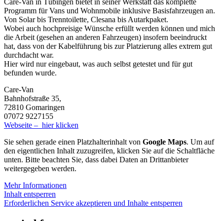
Care-Van in Tübingen bietet in seiner Werkstatt das komplette
Programm für Vans und Wohnmobile inklusive Basisfahrzeugen an.
Von Solar bis Trenntoilette, Clesana bis Autarkpaket.
Wobei auch hochpreisige Wünsche erfüllt werden können und mich
die Arbeit (gesehen an anderen Fahrzeugen) insofern beeindruckt
hat, dass von der Kabelführung bis zur Platzierung alles extrem gut
durchdacht war.
Hier wird nur eingebaut, was auch selbst getestet und für gut
befunden wurde.
Care-Van
Bahnhofstraße 35,
72810 Gomaringen
07072 9227155
Webseite – hier klicken
Sie sehen gerade einen Platzhalterinhalt von
Google Maps
. Um auf
den eigentlichen Inhalt zuzugreifen, klicken Sie auf die Schaltfläche
unten. Bitte beachten Sie, dass dabei Daten an Drittanbieter
weitergegeben werden.
Mehr Informationen
Inhalt entsperren
Erforderlichen Service akzeptieren und Inhalte entsperren