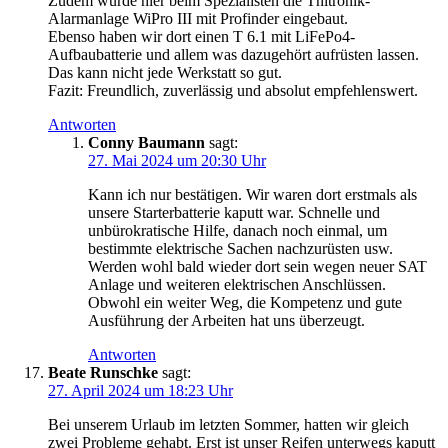
Zudem wurde hier beim Spezialisten die Thitronik-
Alarmanlage WiPro III mit Profinder eingebaut.
Ebenso haben wir dort einen T 6.1 mit LiFePo4-
Aufbaubatterie und allem was dazugehört aufrüsten lassen.
Das kann nicht jede Werkstatt so gut.
Fazit: Freundlich, zuverlässig und absolut empfehlenswert.
Antworten
Conny Baumann
sagt:
27. Mai 2024 um 20:30 Uhr
Kann ich nur bestätigen. Wir waren dort erstmals als
unsere Starterbatterie kaputt war. Schnelle und
unbürokratische Hilfe, danach noch einmal, um
bestimmte elektrische Sachen nachzurüsten usw.
Werden wohl bald wieder dort sein wegen neuer SAT
Anlage und weiteren elektrischen Anschlüssen.
Obwohl ein weiter Weg, die Kompetenz und gute
Ausführung der Arbeiten hat uns überzeugt.
Antworten
Beate Runschke
sagt:
27. April 2024 um 18:23 Uhr
Bei unserem Urlaub im letzten Sommer, hatten wir gleich
zwei Probleme gehabt. Erst ist unser Reifen unterwegs kaputt