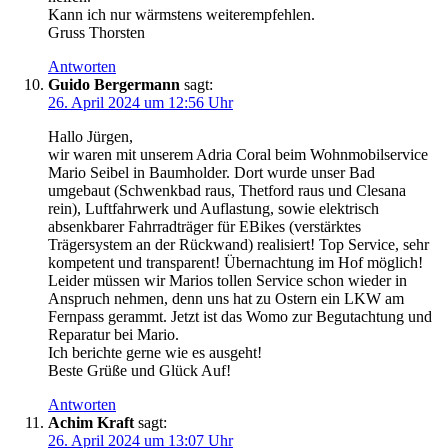
Kann ich nur wärmstens weiterempfehlen.
Gruss Thorsten
Antworten
Guido Bergermann
sagt:
26. April 2024 um 12:56 Uhr
Hallo Jürgen,
wir waren mit unserem Adria Coral beim Wohnmobilservice
Mario Seibel in Baumholder. Dort wurde unser Bad
umgebaut (Schwenkbad raus, Thetford raus und Clesana
rein), Luftfahrwerk und Auflastung, sowie elektrisch
absenkbarer Fahrradträger für EBikes (verstärktes
Trägersystem an der Rückwand) realisiert! Top Service, sehr
kompetent und transparent! Übernachtung im Hof möglich!
Leider müssen wir Marios tollen Service schon wieder in
Anspruch nehmen, denn uns hat zu Ostern ein LKW am
Fernpass gerammt. Jetzt ist das Womo zur Begutachtung und
Reparatur bei Mario.
Ich berichte gerne wie es ausgeht!
Beste Grüße und Glück Auf!
Antworten
Achim Kraft
sagt:
26. April 2024 um 13:07 Uhr