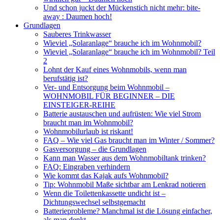
Und schon juckt der Mückenstich nicht mehr: bite-
away : Daumen hoch!
Grundlagen
Sauberes Trinkwasser
Wieviel „Solaranlage“ brauche ich im Wohnmobil?
Wieviel „Solaranlage“ brauche ich im Wohnmobil? Teil
2
Lohnt der Kauf eines Wohnmobils, wenn man
berufstätig ist?
Ver- und Entsorgung beim Wohnmobil –
WOHNMOBIL FÜR BEGINNER – DIE
EINSTEIGER-REIHE
Batterie austauschen und aufrüsten: Wie viel Strom
braucht man im Wohnmobil?
Wohnmobilurlaub ist riskant!
FAQ – Wie viel Gas braucht man im Winter / Sommer?
Gasversorgung – die Grundlagen
Kann man Wasser aus dem Wohnmobiltank trinken?
FAQ: Eingraben verhindern
Wie kommt das Kajak aufs Wohnmobil?
Tip: Wohnmobil Maße sichtbar am Lenkrad notieren
Wenn die Toilettenkassette undicht ist –
Dichtungswechsel selbstgemacht
Batterieprobleme? Manchmal ist die Lösung einfacher,
als man denkt