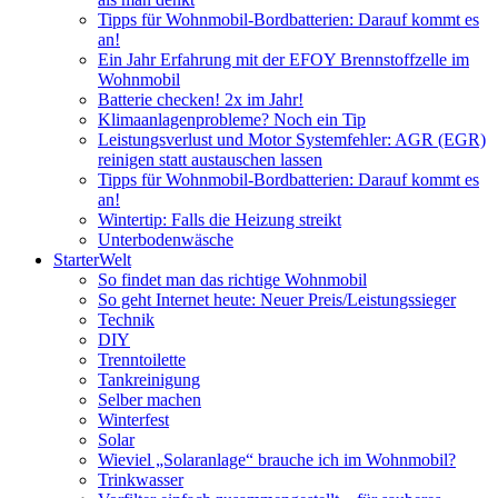
Tipps für Wohnmobil-Bordbatterien: Darauf kommt es
an!
Ein Jahr Erfahrung mit der EFOY Brennstoffzelle im
Wohnmobil
Batterie checken! 2x im Jahr!
Klimaanlagenprobleme? Noch ein Tip
Leistungsverlust und Motor Systemfehler: AGR (EGR)
reinigen statt austauschen lassen
Tipps für Wohnmobil-Bordbatterien: Darauf kommt es
an!
Wintertip: Falls die Heizung streikt
Unterbodenwäsche
StarterWelt
So findet man das richtige Wohnmobil
So geht Internet heute: Neuer Preis/Leistungssieger
Technik
DIY
Trenntoilette
Tankreinigung
Selber machen
Winterfest
Solar
Wieviel „Solaranlage“ brauche ich im Wohnmobil?
Trinkwasser