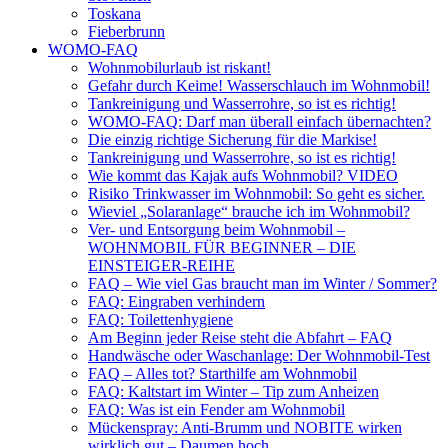
Toskana
Fieberbrunn
WOMO-FAQ
Wohnmobilurlaub ist riskant!
Gefahr durch Keime! Wasserschlauch im Wohnmobil!
Tankreinigung und Wasserrohre, so ist es richtig!
WOMO-FAQ: Darf man überall einfach übernachten?
Die einzig richtige Sicherung für die Markise!
Tankreinigung und Wasserrohre, so ist es richtig!
Wie kommt das Kajak aufs Wohnmobil? VIDEO
Risiko Trinkwasser im Wohnmobil: So geht es sicher.
Wieviel „Solaranlage“ brauche ich im Wohnmobil?
Ver- und Entsorgung beim Wohnmobil –
WOHNMOBIL FÜR BEGINNER – DIE
EINSTEIGER-REIHE
FAQ – Wie viel Gas braucht man im Winter / Sommer?
FAQ: Eingraben verhindern
FAQ: Toilettenhygiene
Am Beginn jeder Reise steht die Abfahrt – FAQ
Handwäsche oder Waschanlage: Der Wohnmobil-Test
FAQ – Alles tot? Starthilfe am Wohnmobil
FAQ: Kaltstart im Winter – Tip zum Anheizen
FAQ: Was ist ein Fender am Wohnmobil
Mückenspray: Anti-Brumm und NOBITE wirken
wirklich gut – Daumen hoch