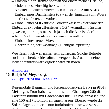
– Einstellen der Bremse spontan vor einem meiner Urlaube,
nachdem diese einseitig heiß wurde
– Arbeiten an einem Mover nach Rücksprache mit ALKO
– Einbau eines Dachfensters (da war der Innraum vom Wowa
hinterher sauberer, als vorher)
– Einbau einer SOG für die Toilettenkassette (hier wäre der
Einbau direkt beim „Hersteller SOG“ vermutlich günstiger
gewesen, allerdings muss ich ja auch die Anreise dorthin
sehen. Der Einbau als solcher war einwandfrei)
– Einbau eines neuen Movers
– Überprüfung der Gasanlage (Dichtigkeitsprüfung)
Wie gesagt, ich war immer sehr zufrieden. Solche Betriebe
sucht man heute leider oftmals vergeblich. Auch in meinem
Bekanntenkreis war vergleichbares zu hören.
Antworten
Ralph W. Meyer
sagt:
27. April 2024 um 16:44 Uhr
Reisemobile Baumann und Reisemobilservice Latka in 98617
Meiningen. Dort haben wir in unserem Challenger 260 die
Ladeinfrastruktur mit Ladebooster für LiFePo4 anpassen und
eine 150 AH7 Liontron einbauen lassen. Ebenso wurde die
Solaranlage optimiert – nun funktioniert diese wie sie soll.