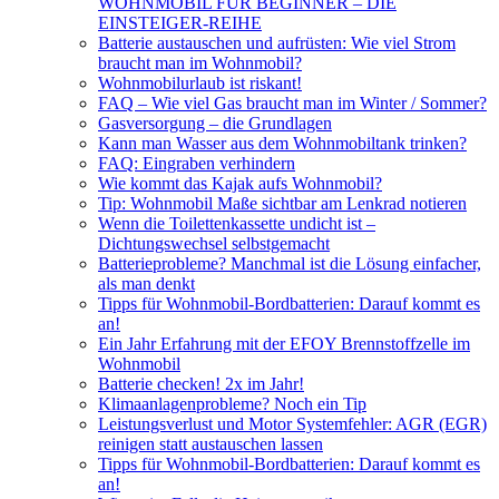
WOHNMOBIL FÜR BEGINNER – DIE
EINSTEIGER-REIHE
Batterie austauschen und aufrüsten: Wie viel Strom
braucht man im Wohnmobil?
Wohnmobilurlaub ist riskant!
FAQ – Wie viel Gas braucht man im Winter / Sommer?
Gasversorgung – die Grundlagen
Kann man Wasser aus dem Wohnmobiltank trinken?
FAQ: Eingraben verhindern
Wie kommt das Kajak aufs Wohnmobil?
Tip: Wohnmobil Maße sichtbar am Lenkrad notieren
Wenn die Toilettenkassette undicht ist –
Dichtungswechsel selbstgemacht
Batterieprobleme? Manchmal ist die Lösung einfacher,
als man denkt
Tipps für Wohnmobil-Bordbatterien: Darauf kommt es
an!
Ein Jahr Erfahrung mit der EFOY Brennstoffzelle im
Wohnmobil
Batterie checken! 2x im Jahr!
Klimaanlagenprobleme? Noch ein Tip
Leistungsverlust und Motor Systemfehler: AGR (EGR)
reinigen statt austauschen lassen
Tipps für Wohnmobil-Bordbatterien: Darauf kommt es
an!