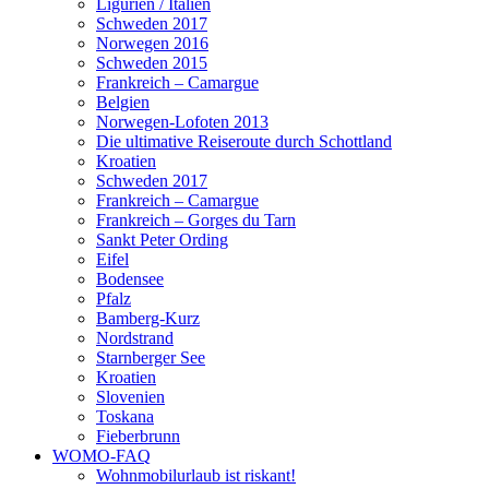
Ligurien / Italien
Schweden 2017
Norwegen 2016
Schweden 2015
Frankreich – Camargue
Belgien
Norwegen-Lofoten 2013
Die ultimative Reiseroute durch Schottland
Kroatien
Schweden 2017
Frankreich – Camargue
Frankreich – Gorges du Tarn
Sankt Peter Ording
Eifel
Bodensee
Pfalz
Bamberg-Kurz
Nordstrand
Starnberger See
Kroatien
Slovenien
Toskana
Fieberbrunn
WOMO-FAQ
Wohnmobilurlaub ist riskant!