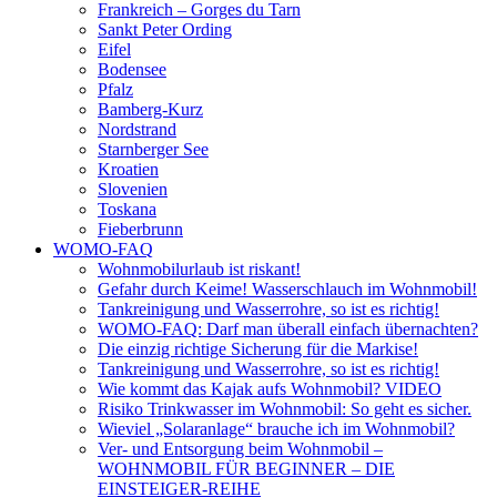
Frankreich – Gorges du Tarn
Sankt Peter Ording
Eifel
Bodensee
Pfalz
Bamberg-Kurz
Nordstrand
Starnberger See
Kroatien
Slovenien
Toskana
Fieberbrunn
WOMO-FAQ
Wohnmobilurlaub ist riskant!
Gefahr durch Keime! Wasserschlauch im Wohnmobil!
Tankreinigung und Wasserrohre, so ist es richtig!
WOMO-FAQ: Darf man überall einfach übernachten?
Die einzig richtige Sicherung für die Markise!
Tankreinigung und Wasserrohre, so ist es richtig!
Wie kommt das Kajak aufs Wohnmobil? VIDEO
Risiko Trinkwasser im Wohnmobil: So geht es sicher.
Wieviel „Solaranlage“ brauche ich im Wohnmobil?
Ver- und Entsorgung beim Wohnmobil –
WOHNMOBIL FÜR BEGINNER – DIE
EINSTEIGER-REIHE