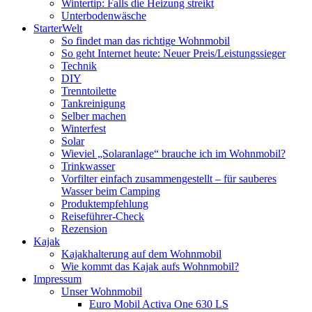
Wintertip: Falls die Heizung streikt
Unterbodenwäsche
StarterWelt
So findet man das richtige Wohnmobil
So geht Internet heute: Neuer Preis/Leistungssieger
Technik
DIY
Trenntoilette
Tankreinigung
Selber machen
Winterfest
Solar
Wieviel „Solaranlage“ brauche ich im Wohnmobil?
Trinkwasser
Vorfilter einfach zusammengestellt – für sauberes
Wasser beim Camping
Produktempfehlung
Reiseführer-Check
Rezension
Kajak
Kajakhalterung auf dem Wohnmobil
Wie kommt das Kajak aufs Wohnmobil?
Impressum
Unser Wohnmobil
Euro Mobil Activa One 630 LS