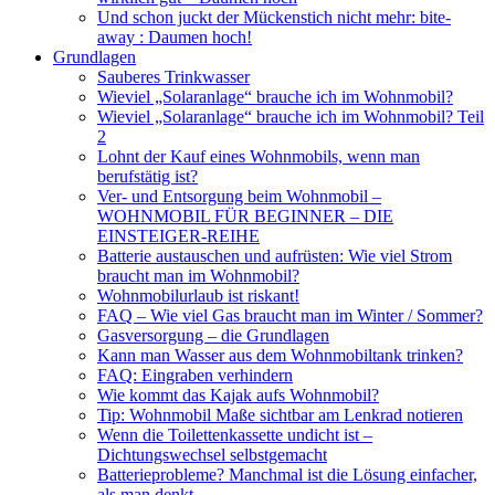
Und schon juckt der Mückenstich nicht mehr: bite-
away : Daumen hoch!
Grundlagen
Sauberes Trinkwasser
Wieviel „Solaranlage“ brauche ich im Wohnmobil?
Wieviel „Solaranlage“ brauche ich im Wohnmobil? Teil
2
Lohnt der Kauf eines Wohnmobils, wenn man
berufstätig ist?
Ver- und Entsorgung beim Wohnmobil –
WOHNMOBIL FÜR BEGINNER – DIE
EINSTEIGER-REIHE
Batterie austauschen und aufrüsten: Wie viel Strom
braucht man im Wohnmobil?
Wohnmobilurlaub ist riskant!
FAQ – Wie viel Gas braucht man im Winter / Sommer?
Gasversorgung – die Grundlagen
Kann man Wasser aus dem Wohnmobiltank trinken?
FAQ: Eingraben verhindern
Wie kommt das Kajak aufs Wohnmobil?
Tip: Wohnmobil Maße sichtbar am Lenkrad notieren
Wenn die Toilettenkassette undicht ist –
Dichtungswechsel selbstgemacht
Batterieprobleme? Manchmal ist die Lösung einfacher,
als man denkt