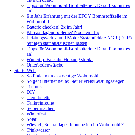
Tipps für Wohnmobil-Bordbatterien: Darauf kommt es
an!
Ein Jahr Erfahrung mit der EFOY Brennstoffzelle im
Wohnmobil
Batterie checken! 2x im Jahr!
Klimaanlagenprobleme? Noch ein Tip
Leistungsverlust und Motor Systemfehler: AGR (EGR)
reinigen statt austauschen lassen
Tipps für Wohnmobil-Bordbatterien: Darauf kommt es
an!
Wintertip: Falls die Heizung streikt
Unterbodenwäsche
StarterWelt
So findet man das richtige Wohnmobil
So geht Internet heute: Neuer Preis/Leistungssieger
Technik
DIY
Trenntoilette
Tankreinigung
Selber machen
Winterfest
Solar
Wieviel „Solaranlage“ brauche ich im Wohnmobil?
Trinkwasser