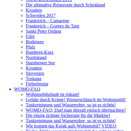
Die ultimative Reiseroute durch Schottland
Kroatien
Schweden 2017
Frankreich – Camargue
Frankreich – Gorges du Tarn
Sankt Peter Ording
Eifel
Bodensee
Pfalz
Bamberg-Kurz
Nordstrand
Starnberger See
Kroatien
Slovenien
Toskana
Fieberbrunn
WOMO-FAQ
Wohnmobilurlaub ist riskant!
Gefahr durch Keime! Wasserschlauch im Wohnmobil!
Tankreinigung und Wasserrohre, so ist es richtig!
WOMO-FAQ: Darf man überall einfach übernachten?
Die einzig richtige Sicherung für die Markise!
Tankreinigung und Wasserrohre, so ist es richtig!
Wie kommt das Kajak aufs Wohnmobil? VIDEO