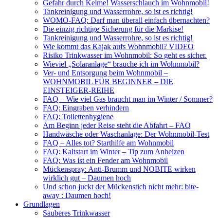
Gefahr durch Keime! Wasserschlauch im Wohnmobil!
Tankreinigung und Wasserrohre, so ist es richtig!
WOMO-FAQ: Darf man überall einfach übernachten?
Die einzig richtige Sicherung für die Markise!
Tankreinigung und Wasserrohre, so ist es richtig!
Wie kommt das Kajak aufs Wohnmobil? VIDEO
Risiko Trinkwasser im Wohnmobil: So geht es sicher.
Wieviel „Solaranlage“ brauche ich im Wohnmobil?
Ver- und Entsorgung beim Wohnmobil –
WOHNMOBIL FÜR BEGINNER – DIE
EINSTEIGER-REIHE
FAQ – Wie viel Gas braucht man im Winter / Sommer?
FAQ: Eingraben verhindern
FAQ: Toilettenhygiene
Am Beginn jeder Reise steht die Abfahrt – FAQ
Handwäsche oder Waschanlage: Der Wohnmobil-Test
FAQ – Alles tot? Starthilfe am Wohnmobil
FAQ: Kaltstart im Winter – Tip zum Anheizen
FAQ: Was ist ein Fender am Wohnmobil
Mückenspray: Anti-Brumm und NOBITE wirken
wirklich gut – Daumen hoch
Und schon juckt der Mückenstich nicht mehr: bite-
away : Daumen hoch!
Grundlagen
Sauberes Trinkwasser