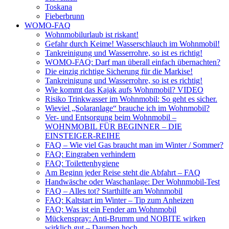
Toskana
Fieberbrunn
WOMO-FAQ
Wohnmobilurlaub ist riskant!
Gefahr durch Keime! Wasserschlauch im Wohnmobil!
Tankreinigung und Wasserrohre, so ist es richtig!
WOMO-FAQ: Darf man überall einfach übernachten?
Die einzig richtige Sicherung für die Markise!
Tankreinigung und Wasserrohre, so ist es richtig!
Wie kommt das Kajak aufs Wohnmobil? VIDEO
Risiko Trinkwasser im Wohnmobil: So geht es sicher.
Wieviel „Solaranlage“ brauche ich im Wohnmobil?
Ver- und Entsorgung beim Wohnmobil –
WOHNMOBIL FÜR BEGINNER – DIE
EINSTEIGER-REIHE
FAQ – Wie viel Gas braucht man im Winter / Sommer?
FAQ: Eingraben verhindern
FAQ: Toilettenhygiene
Am Beginn jeder Reise steht die Abfahrt – FAQ
Handwäsche oder Waschanlage: Der Wohnmobil-Test
FAQ – Alles tot? Starthilfe am Wohnmobil
FAQ: Kaltstart im Winter – Tip zum Anheizen
FAQ: Was ist ein Fender am Wohnmobil
Mückenspray: Anti-Brumm und NOBITE wirken
wirklich gut – Daumen hoch