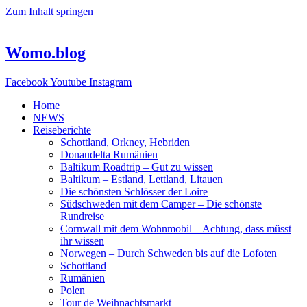
Zum Inhalt springen
Womo.blog
Facebook
Youtube
Instagram
Home
NEWS
Reiseberichte
Schottland, Orkney, Hebriden
Donaudelta Rumänien
Baltikum Roadtrip – Gut zu wissen
Baltikum – Estland, Lettland, Litauen
Die schönsten Schlösser der Loire
Südschweden mit dem Camper – Die schönste
Rundreise
Cornwall mit dem Wohnmobil – Achtung, dass müsst
ihr wissen
Norwegen – Durch Schweden bis auf die Lofoten
Schottland
Rumänien
Polen
Tour de Weihnachtsmarkt