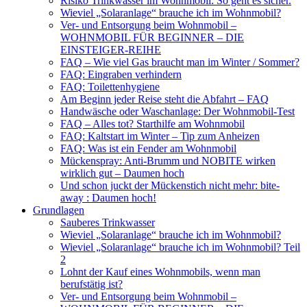
Risiko Trinkwasser im Wohnmobil: So geht es sicher.
Wieviel „Solaranlage“ brauche ich im Wohnmobil?
Ver- und Entsorgung beim Wohnmobil –
WOHNMOBIL FÜR BEGINNER – DIE
EINSTEIGER-REIHE
FAQ – Wie viel Gas braucht man im Winter / Sommer?
FAQ: Eingraben verhindern
FAQ: Toilettenhygiene
Am Beginn jeder Reise steht die Abfahrt – FAQ
Handwäsche oder Waschanlage: Der Wohnmobil-Test
FAQ – Alles tot? Starthilfe am Wohnmobil
FAQ: Kaltstart im Winter – Tip zum Anheizen
FAQ: Was ist ein Fender am Wohnmobil
Mückenspray: Anti-Brumm und NOBITE wirken
wirklich gut – Daumen hoch
Und schon juckt der Mückenstich nicht mehr: bite-
away : Daumen hoch!
Grundlagen
Sauberes Trinkwasser
Wieviel „Solaranlage“ brauche ich im Wohnmobil?
Wieviel „Solaranlage“ brauche ich im Wohnmobil? Teil
2
Lohnt der Kauf eines Wohnmobils, wenn man
berufstätig ist?
Ver- und Entsorgung beim Wohnmobil –