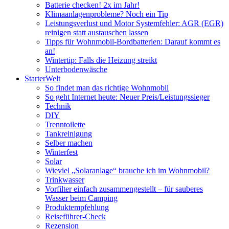
Batterie checken! 2x im Jahr!
Klimaanlagenprobleme? Noch ein Tip
Leistungsverlust und Motor Systemfehler: AGR (EGR)
reinigen statt austauschen lassen
Tipps für Wohnmobil-Bordbatterien: Darauf kommt es
an!
Wintertip: Falls die Heizung streikt
Unterbodenwäsche
StarterWelt
So findet man das richtige Wohnmobil
So geht Internet heute: Neuer Preis/Leistungssieger
Technik
DIY
Trenntoilette
Tankreinigung
Selber machen
Winterfest
Solar
Wieviel „Solaranlage“ brauche ich im Wohnmobil?
Trinkwasser
Vorfilter einfach zusammengestellt – für sauberes
Wasser beim Camping
Produktempfehlung
Reiseführer-Check
Rezension