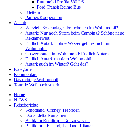
Euramobil Profila 580 LS
Ford Transit Reimo Bus
Klettern
Partner/Kooperation
Autark
Wieviel „Solaranlage“ brauche ich im Wohnmobil?
Autark: Nur noch Strom beim Camping? Schöne neue
Reklamewelt.
Endlich Autark – ohne Wasser geht es nicht im
Wohnmobil
Gasverbrauch im Wohnmobil: Endlich Autark
Endlich Autark mit dem Wohnmobil
Autark auch im Winter? Geht das?
Kategorie
Kommentare
Das richtige Wohnmobil
Tour de Weihnachtsmarkt
Home
NEWS
Reiseberichte
Schottland, Orkney, Hebriden
Donaudelta Rumänien
Baltikum Roadtrip – Gut zu wissen
Baltikum – Estland, Lettland, Litauen