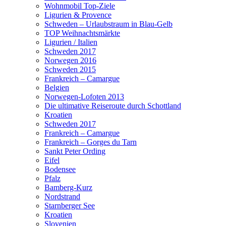
Wohnmobil Top-Ziele
Ligurien & Provence
Schweden – Urlaubstraum in Blau-Gelb
TOP Weihnachtsmärkte
Ligurien / Italien
Schweden 2017
Norwegen 2016
Schweden 2015
Frankreich – Camargue
Belgien
Norwegen-Lofoten 2013
Die ultimative Reiseroute durch Schottland
Kroatien
Schweden 2017
Frankreich – Camargue
Frankreich – Gorges du Tarn
Sankt Peter Ording
Eifel
Bodensee
Pfalz
Bamberg-Kurz
Nordstrand
Starnberger See
Kroatien
Slovenien