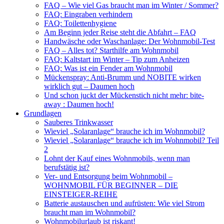
FAQ – Wie viel Gas braucht man im Winter / Sommer?
FAQ: Eingraben verhindern
FAQ: Toilettenhygiene
Am Beginn jeder Reise steht die Abfahrt – FAQ
Handwäsche oder Waschanlage: Der Wohnmobil-Test
FAQ – Alles tot? Starthilfe am Wohnmobil
FAQ: Kaltstart im Winter – Tip zum Anheizen
FAQ: Was ist ein Fender am Wohnmobil
Mückenspray: Anti-Brumm und NOBITE wirken
wirklich gut – Daumen hoch
Und schon juckt der Mückenstich nicht mehr: bite-
away : Daumen hoch!
Grundlagen
Sauberes Trinkwasser
Wieviel „Solaranlage“ brauche ich im Wohnmobil?
Wieviel „Solaranlage“ brauche ich im Wohnmobil? Teil
2
Lohnt der Kauf eines Wohnmobils, wenn man
berufstätig ist?
Ver- und Entsorgung beim Wohnmobil –
WOHNMOBIL FÜR BEGINNER – DIE
EINSTEIGER-REIHE
Batterie austauschen und aufrüsten: Wie viel Strom
braucht man im Wohnmobil?
Wohnmobilurlaub ist riskant!