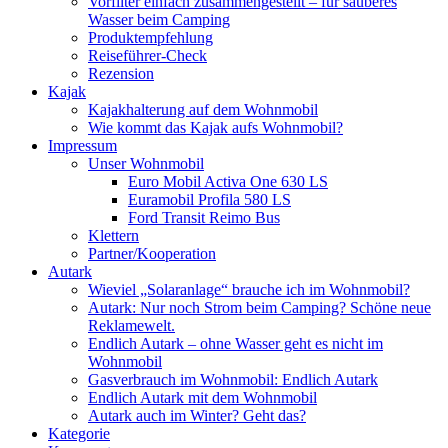
Vorfilter einfach zusammengestellt – für sauberes
Wasser beim Camping
Produktempfehlung
Reiseführer-Check
Rezension
Kajak
Kajakhalterung auf dem Wohnmobil
Wie kommt das Kajak aufs Wohnmobil?
Impressum
Unser Wohnmobil
Euro Mobil Activa One 630 LS
Euramobil Profila 580 LS
Ford Transit Reimo Bus
Klettern
Partner/Kooperation
Autark
Wieviel „Solaranlage“ brauche ich im Wohnmobil?
Autark: Nur noch Strom beim Camping? Schöne neue
Reklamewelt.
Endlich Autark – ohne Wasser geht es nicht im
Wohnmobil
Gasverbrauch im Wohnmobil: Endlich Autark
Endlich Autark mit dem Wohnmobil
Autark auch im Winter? Geht das?
Kategorie