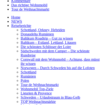
Kommentare
Das richtige Wohnmobil
Tour de Weihnachtsmarkt
Home
NEWS
Reiseberichte
Schottland, Orkney, Hebriden
Donaudelta Rumänien
Baltikum Roadtrip – Gut zu wissen
Baltikum – Estland, Lettland, Litauen
Die schönsten Schlösser der Loire
Südschweden mit dem Camper – Die schönste
Rundreise
Cornwall mit dem Wohnmobil – Achtung, dass müsst
ihr wissen
Norwegen – Durch Schweden bis auf die Lofoten
Schottland
Rumänien
Polen
Tour de Weihnachtsmarkt
Wohnmobil Top-Ziele
Ligurien & Provence
Schweden – Urlaubstraum in Blau-Gelb
TOP Weihnachtsmärkte