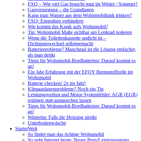
FAQ – Wie viel Gas braucht man im Winter / Sommer?
Gasversorgung – die Grundlagen
Kann man Wasser aus dem Wohnmobiltank trinken?
FAQ: Eingraben verhindern
Wie kommt das Kajak aufs Wohnmobil?
Tip: Wohnmobil Maße sichtbar am Lenkrad notieren
Wenn die Toilettenkassette undicht ist –
Dichtungswechsel selbstgemacht
Batterieprobleme? Manchmal ist die Lösung einfacher,
als man denkt
Tipps für Wohnmobil-Bordbatterien: Darauf kommt es
an!
Ein Jahr Erfahrung mit der EFOY Brennstoffzelle im
Wohnmobil
Batterie checken! 2x im Jahr!
Klimaanlagenprobleme? Noch ein Tip
Leistungsverlust und Motor Systemfehler: AGR (EGR)
reinigen statt austauschen lassen
Tipps für Wohnmobil-Bordbatterien: Darauf kommt es
an!
Wintertip: Falls die Heizung streikt
Unterbodenwäsche
StarterWelt
So findet man das richtige Wohnmobil
So geht Internet heute: Neuer Preis/Leistungssieger