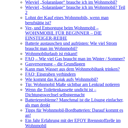
Wieviel „Solaranlage“ brauche ich im Wohnmobil?
Wieviel „Solaranlage“ brauche ich im Wohnmobil? Teil
2
Lohnt der Kauf eines Wohnmobils, wenn man
berufstätig ist?
Ver- und Entsorgung beim Wohnmobil –
WOHNMOBIL FÜR BEGINNER – DIE
EINSTEIGER-REIHE
Batterie austauschen und aufrüsten: Wie viel Strom
braucht man im Wohnmobil?
Wohnmobilurlaub ist riskant!
FAQ – Wie viel Gas braucht man im Winter / Sommer?
Gasversorgung – die Grundlagen
Kann man Wasser aus dem Wohnmobiltank trinken?
FAQ: Eingraben verhindern
Wie kommt das Kajak aufs Wohnmobil?
Tip: Wohnmobil Maße sichtbar am Lenkrad notieren
Wenn die Toilettenkassette undicht ist –
Dichtungswechsel selbstgemacht
Batterieprobleme? Manchmal ist die Lösung einfacher,
als man denkt
Tipps für Wohnmobil-Bordbatterien: Darauf kommt es
an!
Ein Jahr Erfahrung mit der EFOY Brennstoffzelle im
Wohnmobil