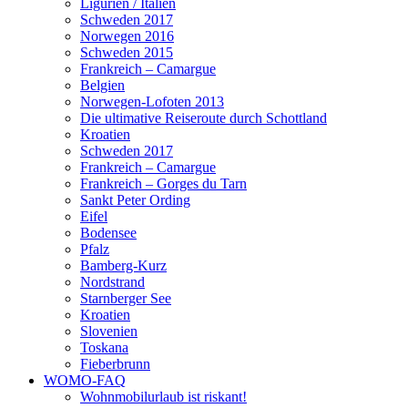
Ligurien / Italien
Schweden 2017
Norwegen 2016
Schweden 2015
Frankreich – Camargue
Belgien
Norwegen-Lofoten 2013
Die ultimative Reiseroute durch Schottland
Kroatien
Schweden 2017
Frankreich – Camargue
Frankreich – Gorges du Tarn
Sankt Peter Ording
Eifel
Bodensee
Pfalz
Bamberg-Kurz
Nordstrand
Starnberger See
Kroatien
Slovenien
Toskana
Fieberbrunn
WOMO-FAQ
Wohnmobilurlaub ist riskant!