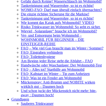
Gefahr durch Keime! Wasserschlauch im Wohnmobil!
Tankreinigung und Wasserrohre, so ist es richtig!
WOMO-FAQ: Darf man überall einfach übernachten?
Die einzig richtige Sicherung für die Markise!
Tankreinigung und Wasserrohre, so ist es richtig!
Wie kommt das Kajak aufs Wohnmobil? VIDEO
Risiko Trinkwasser im Wohnmobil: So geht es sicher.
Wieviel „Solaranlage“ brauche ich im Wohnmobil?
Ver- und Entsorgung beim Wohnmobil –
WOHNMOBIL FÜR BEGINNER – DIE
EINSTEIGER-REIHE
FAQ – Wie viel Gas braucht man im Winter / Sommer?
FAQ: Eingraben verhindern
FAQ: Toilettenhygiene
Am Beginn jeder Reise steht die Abfahrt – FAQ
Handwäsche oder Waschanlage: Der Wohnmobil-Test
FAQ – Alles tot? Starthilfe am Wohnmobil
FAQ: Kaltstart im Winter – Tip zum Anheizen
FAQ: Was ist ein Fender am Wohnmobil
Mückenspray: Anti-Brumm und NOBITE wirken
wirklich gut – Daumen hoch
Und schon juckt der Mückenstich nicht mehr: bite-
away : Daumen hoch!
Grundlagen
Sauberes Trinkwasser