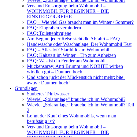
Wieviel „Solaranlage“ brauche ich im Wohnmobil?
Ver- und Entsorgung beim Wohnmobil –
WOHNMOBIL FÜR BEGINNER – DIE
EINSTEIGER-REIHE
FAQ – Wie viel Gas braucht man im Winter / Sommer?
FAQ: Eingraben verhindern
FAQ: Toilettenhygiene
Am Beginn jeder Reise steht die Abfahrt – FAQ
Handwäsche oder Waschanlage: Der Wohnmobil-Test
FAQ – Alles tot? Starthilfe am Wohnmobil
FAQ: Kaltstart im Winter – Tip zum Anheizen
FAQ: Was ist ein Fender am Wohnmobil
Mückenspray: Anti-Brumm und NOBITE wirken
wirklich gut – Daumen hoch
Und schon juckt der Mückenstich nicht mehr: bite-
away : Daumen hoch!
Grundlagen
Sauberes Trinkwasser
Wieviel „Solaranlage“ brauche ich im Wohnmobil?
Wieviel „Solaranlage“ brauche ich im Wohnmobil? Teil
2
Lohnt der Kauf eines Wohnmobils, wenn man
berufstätig ist?
Ver- und Entsorgung beim Wohnmobil –
WOHNMOBIL FÜR BEGINNER – DIE