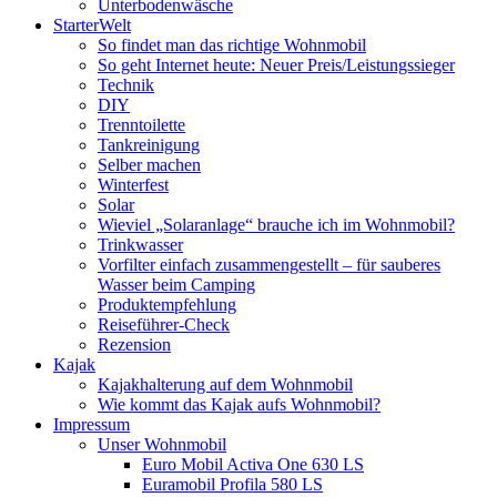
Unterbodenwäsche
StarterWelt
So findet man das richtige Wohnmobil
So geht Internet heute: Neuer Preis/Leistungssieger
Technik
DIY
Trenntoilette
Tankreinigung
Selber machen
Winterfest
Solar
Wieviel „Solaranlage“ brauche ich im Wohnmobil?
Trinkwasser
Vorfilter einfach zusammengestellt – für sauberes
Wasser beim Camping
Produktempfehlung
Reiseführer-Check
Rezension
Kajak
Kajakhalterung auf dem Wohnmobil
Wie kommt das Kajak aufs Wohnmobil?
Impressum
Unser Wohnmobil
Euro Mobil Activa One 630 LS
Euramobil Profila 580 LS