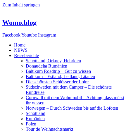
Zum Inhalt springen
Womo.blog
Facebook
Youtube
Instagram
Home
NEWS
Reiseberichte
Schottland, Orkney, Hebriden
Donaudelta Rumänien
Baltikum Roadtrip – Gut zu wissen
Baltikum – Estland, Lettland, Litauen
Die schönsten Schlösser der Loire
Südschweden mit dem Camper – Die schönste
Rundreise
Cornwall mit dem Wohnmobil – Achtung, dass müsst
ihr wissen
Norwegen – Durch Schweden bis auf die Lofoten
Schottland
Rumänien
Polen
Tour de Weihnachtsmarkt