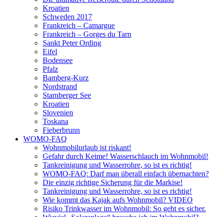
Kroatien
Schweden 2017
Frankreich – Camargue
Frankreich – Gorges du Tarn
Sankt Peter Ording
Eifel
Bodensee
Pfalz
Bamberg-Kurz
Nordstrand
Starnberger See
Kroatien
Slovenien
Toskana
Fieberbrunn
WOMO-FAQ
Wohnmobilurlaub ist riskant!
Gefahr durch Keime! Wasserschlauch im Wohnmobil!
Tankreinigung und Wasserrohre, so ist es richtig!
WOMO-FAQ: Darf man überall einfach übernachten?
Die einzig richtige Sicherung für die Markise!
Tankreinigung und Wasserrohre, so ist es richtig!
Wie kommt das Kajak aufs Wohnmobil? VIDEO
Risiko Trinkwasser im Wohnmobil: So geht es sicher.