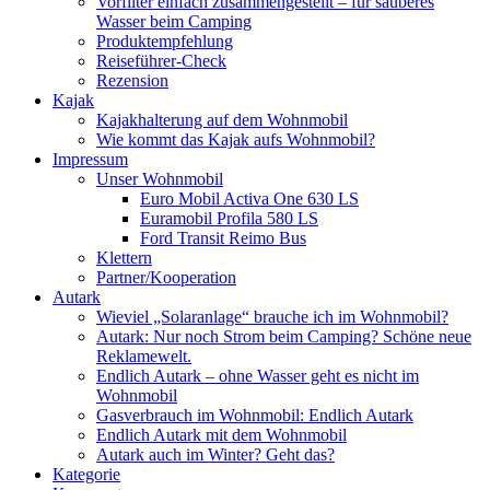
Vorfilter einfach zusammengestellt – für sauberes
Wasser beim Camping
Produktempfehlung
Reiseführer-Check
Rezension
Kajak
Kajakhalterung auf dem Wohnmobil
Wie kommt das Kajak aufs Wohnmobil?
Impressum
Unser Wohnmobil
Euro Mobil Activa One 630 LS
Euramobil Profila 580 LS
Ford Transit Reimo Bus
Klettern
Partner/Kooperation
Autark
Wieviel „Solaranlage“ brauche ich im Wohnmobil?
Autark: Nur noch Strom beim Camping? Schöne neue
Reklamewelt.
Endlich Autark – ohne Wasser geht es nicht im
Wohnmobil
Gasverbrauch im Wohnmobil: Endlich Autark
Endlich Autark mit dem Wohnmobil
Autark auch im Winter? Geht das?
Kategorie