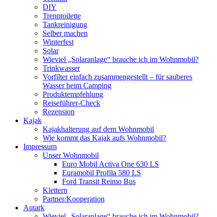
DIY
Trenntoilette
Tankreinigung
Selber machen
Winterfest
Solar
Wieviel „Solaranlage“ brauche ich im Wohnmobil?
Trinkwasser
Vorfilter einfach zusammengestellt – für sauberes
Wasser beim Camping
Produktempfehlung
Reiseführer-Check
Rezension
Kajak
Kajakhalterung auf dem Wohnmobil
Wie kommt das Kajak aufs Wohnmobil?
Impressum
Unser Wohnmobil
Euro Mobil Activa One 630 LS
Euramobil Profila 580 LS
Ford Transit Reimo Bus
Klettern
Partner/Kooperation
Autark
Wieviel „Solaranlage“ brauche ich im Wohnmobil?