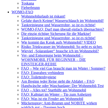
Toskana
Fieberbrunn
WOMO-FAQ
Wohnmobilurlaub ist riskant!
Gefahr durch Keime! Wasserschlauch im Wohnmobil!
Tankreinigung und Wasserrohre, so ist es richtig!
WOMO-FAQ: Darf man überall einfach übernachten?
Die einzig richtige Sicherung für die Markise!
Tankreinigung und Wasserrohre, so ist es richtig!
Wie kommt das Kajak aufs Wohnmobil? VIDEO
Risiko Trinkwasser im Wohnmobil: So geht es sicher.
Wieviel „Solaranlage“ brauche ich im Wohnmobil?
Ver- und Entsorgung beim Wohnmobil –
WOHNMOBIL FÜR BEGINNER – DIE
EINSTEIGER-REIHE
FAQ – Wie viel Gas braucht man im Winter / Sommer?
FAQ: Eingraben verhindern
FAQ: Toilettenhygiene
Am Beginn jeder Reise steht die Abfahrt – FAQ
Handwäsche oder Waschanlage: Der Wohnmobil-Test
FAQ – Alles tot? Starthilfe am Wohnmobil
FAQ: Kaltstart im Winter – Tip zum Anheizen
FAQ: Was ist ein Fender am Wohnmobil
Mückenspray: Anti-Brumm und NOBITE wirken
wirklich gut – Daumen hoch