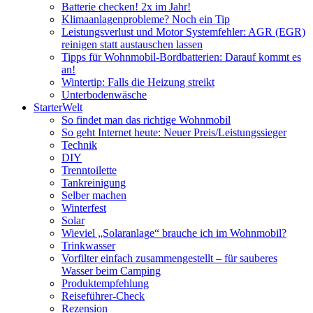
Batterie checken! 2x im Jahr!
Klimaanlagenprobleme? Noch ein Tip
Leistungsverlust und Motor Systemfehler: AGR (EGR)
reinigen statt austauschen lassen
Tipps für Wohnmobil-Bordbatterien: Darauf kommt es
an!
Wintertip: Falls die Heizung streikt
Unterbodenwäsche
StarterWelt
So findet man das richtige Wohnmobil
So geht Internet heute: Neuer Preis/Leistungssieger
Technik
DIY
Trenntoilette
Tankreinigung
Selber machen
Winterfest
Solar
Wieviel „Solaranlage“ brauche ich im Wohnmobil?
Trinkwasser
Vorfilter einfach zusammengestellt – für sauberes
Wasser beim Camping
Produktempfehlung
Reiseführer-Check
Rezension