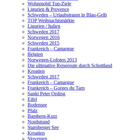
Wohnmobil Top-Ziele
Ligurien & Provence
Schweden – Urlaubstraum in Blau-Gelb
TOP Weihnachtsmärkte
Ligurien / Italien
Schweden 2017
Norwegen 2016
Schweden 2015
Frankreich – Camargue
Belgien
Norwegen-Lofoten 2013
Die ultimative Reiseroute durch Schottland
Kroatien
Schweden 2017
Frankreich – Camargue
Frankreich – Gorges du Tarn
Sankt Peter Ording
Eifel
Bodensee
Pfalz
Bamberg-Kurz
Nordstrand
Starnberger See
Kroatien
Slovenien