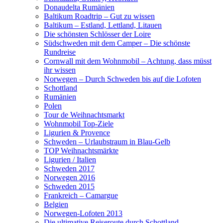
Donaudelta Rumänien
Baltikum Roadtrip – Gut zu wissen
Baltikum – Estland, Lettland, Litauen
Die schönsten Schlösser der Loire
Südschweden mit dem Camper – Die schönste
Rundreise
Cornwall mit dem Wohnmobil – Achtung, dass müsst
ihr wissen
Norwegen – Durch Schweden bis auf die Lofoten
Schottland
Rumänien
Polen
Tour de Weihnachtsmarkt
Wohnmobil Top-Ziele
Ligurien & Provence
Schweden – Urlaubstraum in Blau-Gelb
TOP Weihnachtsmärkte
Ligurien / Italien
Schweden 2017
Norwegen 2016
Schweden 2015
Frankreich – Camargue
Belgien
Norwegen-Lofoten 2013
Die ultimative Reiseroute durch Schottland