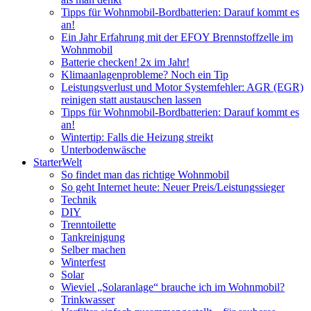
Tipps für Wohnmobil-Bordbatterien: Darauf kommt es
an!
Ein Jahr Erfahrung mit der EFOY Brennstoffzelle im
Wohnmobil
Batterie checken! 2x im Jahr!
Klimaanlagenprobleme? Noch ein Tip
Leistungsverlust und Motor Systemfehler: AGR (EGR)
reinigen statt austauschen lassen
Tipps für Wohnmobil-Bordbatterien: Darauf kommt es
an!
Wintertip: Falls die Heizung streikt
Unterbodenwäsche
StarterWelt
So findet man das richtige Wohnmobil
So geht Internet heute: Neuer Preis/Leistungssieger
Technik
DIY
Trenntoilette
Tankreinigung
Selber machen
Winterfest
Solar
Wieviel „Solaranlage“ brauche ich im Wohnmobil?
Trinkwasser