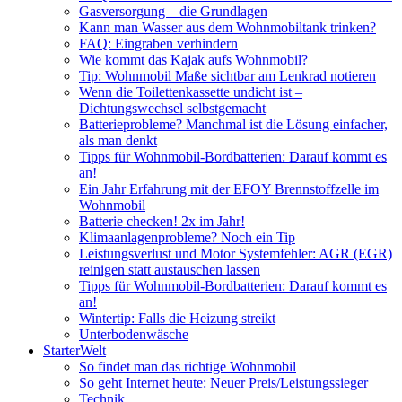
Gasversorgung – die Grundlagen
Kann man Wasser aus dem Wohnmobiltank trinken?
FAQ: Eingraben verhindern
Wie kommt das Kajak aufs Wohnmobil?
Tip: Wohnmobil Maße sichtbar am Lenkrad notieren
Wenn die Toilettenkassette undicht ist –
Dichtungswechsel selbstgemacht
Batterieprobleme? Manchmal ist die Lösung einfacher,
als man denkt
Tipps für Wohnmobil-Bordbatterien: Darauf kommt es
an!
Ein Jahr Erfahrung mit der EFOY Brennstoffzelle im
Wohnmobil
Batterie checken! 2x im Jahr!
Klimaanlagenprobleme? Noch ein Tip
Leistungsverlust und Motor Systemfehler: AGR (EGR)
reinigen statt austauschen lassen
Tipps für Wohnmobil-Bordbatterien: Darauf kommt es
an!
Wintertip: Falls die Heizung streikt
Unterbodenwäsche
StarterWelt
So findet man das richtige Wohnmobil
So geht Internet heute: Neuer Preis/Leistungssieger
Technik