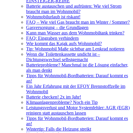
EINSTEIGER-REIHE
Batterie austauschen und aufrüsten: Wie viel Strom
braucht man im Wohnmobil?
Wohnmobilurlaub ist riskant!
FAQ – Wie viel Gas braucht man im Winter / Sommer?
Gasversorgung – die Grundlagen
Kann man Wasser aus dem Wohnmobiltank trinken?
FAQ: Eingraben verhindern
Wie kommt das Kajak aufs Wohnmobil?
Tip: Wohnmobil Maße sichtbar am Lenkrad notieren
Wenn die Toilettenkassette undicht ist –
Dichtungswechsel selbstgemacht
Batterieprobleme? Manchmal ist die Lösung einfacher,
als man denkt
Tipps für Wohnmobil-Bordbatterien: Darauf kommt es
an!
Ein Jahr Erfahrung mit der EFOY Brennstoffzelle im
Wohnmobil
Batterie checken! 2x im Jahr!
Klimaanlagenprobleme? Noch ein Tip
Leistungsverlust und Motor Systemfehler: AGR (EGR)
reinigen statt austauschen lassen
Tipps für Wohnmobil-Bordbatterien: Darauf kommt es
an!
Wintertip: Falls die Heizung streikt