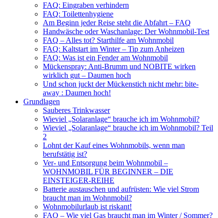
FAQ: Eingraben verhindern
FAQ: Toilettenhygiene
Am Beginn jeder Reise steht die Abfahrt – FAQ
Handwäsche oder Waschanlage: Der Wohnmobil-Test
FAQ – Alles tot? Starthilfe am Wohnmobil
FAQ: Kaltstart im Winter – Tip zum Anheizen
FAQ: Was ist ein Fender am Wohnmobil
Mückenspray: Anti-Brumm und NOBITE wirken
wirklich gut – Daumen hoch
Und schon juckt der Mückenstich nicht mehr: bite-
away : Daumen hoch!
Grundlagen
Sauberes Trinkwasser
Wieviel „Solaranlage“ brauche ich im Wohnmobil?
Wieviel „Solaranlage“ brauche ich im Wohnmobil? Teil
2
Lohnt der Kauf eines Wohnmobils, wenn man
berufstätig ist?
Ver- und Entsorgung beim Wohnmobil –
WOHNMOBIL FÜR BEGINNER – DIE
EINSTEIGER-REIHE
Batterie austauschen und aufrüsten: Wie viel Strom
braucht man im Wohnmobil?
Wohnmobilurlaub ist riskant!
FAQ – Wie viel Gas braucht man im Winter / Sommer?