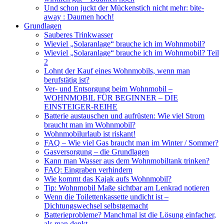
Und schon juckt der Mückenstich nicht mehr: bite-
away : Daumen hoch!
Grundlagen
Sauberes Trinkwasser
Wieviel „Solaranlage“ brauche ich im Wohnmobil?
Wieviel „Solaranlage“ brauche ich im Wohnmobil? Teil
2
Lohnt der Kauf eines Wohnmobils, wenn man
berufstätig ist?
Ver- und Entsorgung beim Wohnmobil –
WOHNMOBIL FÜR BEGINNER – DIE
EINSTEIGER-REIHE
Batterie austauschen und aufrüsten: Wie viel Strom
braucht man im Wohnmobil?
Wohnmobilurlaub ist riskant!
FAQ – Wie viel Gas braucht man im Winter / Sommer?
Gasversorgung – die Grundlagen
Kann man Wasser aus dem Wohnmobiltank trinken?
FAQ: Eingraben verhindern
Wie kommt das Kajak aufs Wohnmobil?
Tip: Wohnmobil Maße sichtbar am Lenkrad notieren
Wenn die Toilettenkassette undicht ist –
Dichtungswechsel selbstgemacht
Batterieprobleme? Manchmal ist die Lösung einfacher,
als man denkt