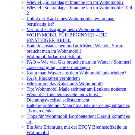
Wieviel „Solaranlage“ brauche ich im Wohnmobil?
Wieviel „Solaranlage“ brauche ich im Wohnmobil? Teil
2
Lohnt der Kauf eines Wohnmobils, wenn man
berufstätig ist?
Ver- und Entsorgung beim Wohnmobil –
WOHNMOBIL FÜR BEGINNER – DIE
EINSTEIGER-REIHE
Batterie austauschen und aufrüsten: Wie viel Strom
braucht man im Wohnmobil?
Wohnmobilurlaub ist riskant!
FAQ – Wie viel Gas braucht man im Winter / Sommer?
Gasversorgung – die Grundlagen
Kann man Wasser aus dem Wohnmobiltank trinken?
FAQ: Eingraben verhindern
Wie kommt das Kajak aufs Wohnmobil?
Tip: Wohnmobil Maße sichtbar am Lenkrad notieren
Wenn die Toilettenkassette undicht ist –
Dichtungswechsel selbstgemacht
Batterieprobleme? Manchmal ist die Lösung einfacher,
als man denkt
Tipps für Wohnmobil-Bordbatterien: Darauf kommt es
an!
Ein Jahr Erfahrung mit der EFOY Brennstoffzelle im
Wohnmobil