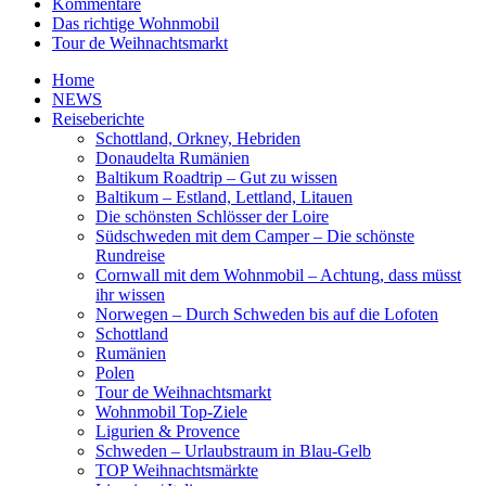
Kommentare
Das richtige Wohnmobil
Tour de Weihnachtsmarkt
Home
NEWS
Reiseberichte
Schottland, Orkney, Hebriden
Donaudelta Rumänien
Baltikum Roadtrip – Gut zu wissen
Baltikum – Estland, Lettland, Litauen
Die schönsten Schlösser der Loire
Südschweden mit dem Camper – Die schönste
Rundreise
Cornwall mit dem Wohnmobil – Achtung, dass müsst
ihr wissen
Norwegen – Durch Schweden bis auf die Lofoten
Schottland
Rumänien
Polen
Tour de Weihnachtsmarkt
Wohnmobil Top-Ziele
Ligurien & Provence
Schweden – Urlaubstraum in Blau-Gelb
TOP Weihnachtsmärkte