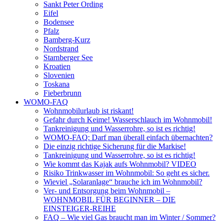
Sankt Peter Ording
Eifel
Bodensee
Pfalz
Bamberg-Kurz
Nordstrand
Starnberger See
Kroatien
Slovenien
Toskana
Fieberbrunn
WOMO-FAQ
Wohnmobilurlaub ist riskant!
Gefahr durch Keime! Wasserschlauch im Wohnmobil!
Tankreinigung und Wasserrohre, so ist es richtig!
WOMO-FAQ: Darf man überall einfach übernachten?
Die einzig richtige Sicherung für die Markise!
Tankreinigung und Wasserrohre, so ist es richtig!
Wie kommt das Kajak aufs Wohnmobil? VIDEO
Risiko Trinkwasser im Wohnmobil: So geht es sicher.
Wieviel „Solaranlage“ brauche ich im Wohnmobil?
Ver- und Entsorgung beim Wohnmobil –
WOHNMOBIL FÜR BEGINNER – DIE
EINSTEIGER-REIHE
FAQ – Wie viel Gas braucht man im Winter / Sommer?