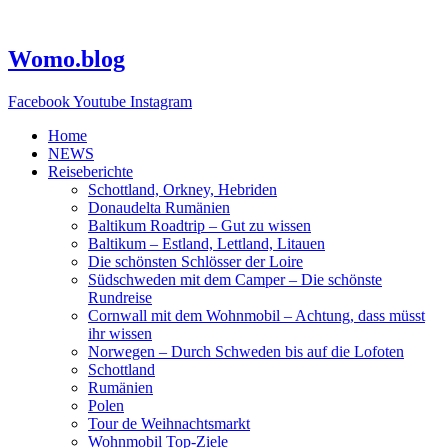
Zum
Inhalt
springen
Womo.blog
Facebook
Youtube
Instagram
Home
NEWS
Reiseberichte
Schottland, Orkney, Hebriden
Donaudelta Rumänien
Baltikum Roadtrip – Gut zu wissen
Baltikum – Estland, Lettland, Litauen
Die schönsten Schlösser der Loire
Südschweden mit dem Camper – Die schönste
Rundreise
Cornwall mit dem Wohnmobil – Achtung, dass müsst
ihr wissen
Norwegen – Durch Schweden bis auf die Lofoten
Schottland
Rumänien
Polen
Tour de Weihnachtsmarkt
Wohnmobil Top-Ziele