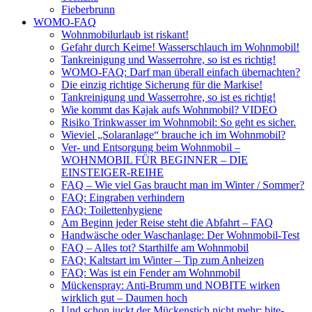
Fieberbrunn
WOMO-FAQ
Wohnmobilurlaub ist riskant!
Gefahr durch Keime! Wasserschlauch im Wohnmobil!
Tankreinigung und Wasserrohre, so ist es richtig!
WOMO-FAQ: Darf man überall einfach übernachten?
Die einzig richtige Sicherung für die Markise!
Tankreinigung und Wasserrohre, so ist es richtig!
Wie kommt das Kajak aufs Wohnmobil? VIDEO
Risiko Trinkwasser im Wohnmobil: So geht es sicher.
Wieviel „Solaranlage“ brauche ich im Wohnmobil?
Ver- und Entsorgung beim Wohnmobil –
WOHNMOBIL FÜR BEGINNER – DIE
EINSTEIGER-REIHE
FAQ – Wie viel Gas braucht man im Winter / Sommer?
FAQ: Eingraben verhindern
FAQ: Toilettenhygiene
Am Beginn jeder Reise steht die Abfahrt – FAQ
Handwäsche oder Waschanlage: Der Wohnmobil-Test
FAQ – Alles tot? Starthilfe am Wohnmobil
FAQ: Kaltstart im Winter – Tip zum Anheizen
FAQ: Was ist ein Fender am Wohnmobil
Mückenspray: Anti-Brumm und NOBITE wirken
wirklich gut – Daumen hoch
Und schon juckt der Mückenstich nicht mehr: bite-