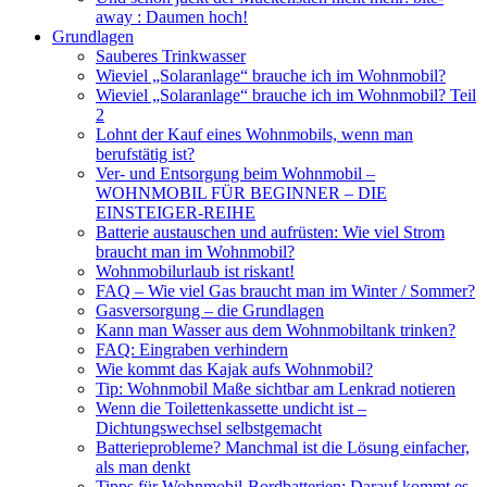
away : Daumen hoch!
Grundlagen
Sauberes Trinkwasser
Wieviel „Solaranlage“ brauche ich im Wohnmobil?
Wieviel „Solaranlage“ brauche ich im Wohnmobil? Teil
2
Lohnt der Kauf eines Wohnmobils, wenn man
berufstätig ist?
Ver- und Entsorgung beim Wohnmobil –
WOHNMOBIL FÜR BEGINNER – DIE
EINSTEIGER-REIHE
Batterie austauschen und aufrüsten: Wie viel Strom
braucht man im Wohnmobil?
Wohnmobilurlaub ist riskant!
FAQ – Wie viel Gas braucht man im Winter / Sommer?
Gasversorgung – die Grundlagen
Kann man Wasser aus dem Wohnmobiltank trinken?
FAQ: Eingraben verhindern
Wie kommt das Kajak aufs Wohnmobil?
Tip: Wohnmobil Maße sichtbar am Lenkrad notieren
Wenn die Toilettenkassette undicht ist –
Dichtungswechsel selbstgemacht
Batterieprobleme? Manchmal ist die Lösung einfacher,
als man denkt
Tipps für Wohnmobil-Bordbatterien: Darauf kommt es