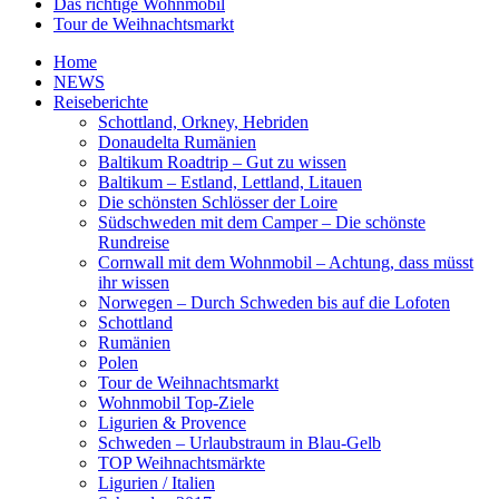
Das richtige Wohnmobil
Tour de Weihnachtsmarkt
Home
NEWS
Reiseberichte
Schottland, Orkney, Hebriden
Donaudelta Rumänien
Baltikum Roadtrip – Gut zu wissen
Baltikum – Estland, Lettland, Litauen
Die schönsten Schlösser der Loire
Südschweden mit dem Camper – Die schönste
Rundreise
Cornwall mit dem Wohnmobil – Achtung, dass müsst
ihr wissen
Norwegen – Durch Schweden bis auf die Lofoten
Schottland
Rumänien
Polen
Tour de Weihnachtsmarkt
Wohnmobil Top-Ziele
Ligurien & Provence
Schweden – Urlaubstraum in Blau-Gelb
TOP Weihnachtsmärkte
Ligurien / Italien