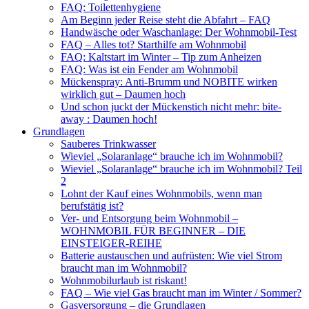
FAQ: Toilettenhygiene
Am Beginn jeder Reise steht die Abfahrt – FAQ
Handwäsche oder Waschanlage: Der Wohnmobil-Test
FAQ – Alles tot? Starthilfe am Wohnmobil
FAQ: Kaltstart im Winter – Tip zum Anheizen
FAQ: Was ist ein Fender am Wohnmobil
Mückenspray: Anti-Brumm und NOBITE wirken
wirklich gut – Daumen hoch
Und schon juckt der Mückenstich nicht mehr: bite-
away : Daumen hoch!
Grundlagen
Sauberes Trinkwasser
Wieviel „Solaranlage“ brauche ich im Wohnmobil?
Wieviel „Solaranlage“ brauche ich im Wohnmobil? Teil
2
Lohnt der Kauf eines Wohnmobils, wenn man
berufstätig ist?
Ver- und Entsorgung beim Wohnmobil –
WOHNMOBIL FÜR BEGINNER – DIE
EINSTEIGER-REIHE
Batterie austauschen und aufrüsten: Wie viel Strom
braucht man im Wohnmobil?
Wohnmobilurlaub ist riskant!
FAQ – Wie viel Gas braucht man im Winter / Sommer?
Gasversorgung – die Grundlagen