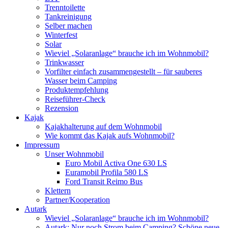
Trenntoilette
Tankreinigung
Selber machen
Winterfest
Solar
Wieviel „Solaranlage“ brauche ich im Wohnmobil?
Trinkwasser
Vorfilter einfach zusammengestellt – für sauberes
Wasser beim Camping
Produktempfehlung
Reiseführer-Check
Rezension
Kajak
Kajakhalterung auf dem Wohnmobil
Wie kommt das Kajak aufs Wohnmobil?
Impressum
Unser Wohnmobil
Euro Mobil Activa One 630 LS
Euramobil Profila 580 LS
Ford Transit Reimo Bus
Klettern
Partner/Kooperation
Autark
Wieviel „Solaranlage“ brauche ich im Wohnmobil?
Autark: Nur noch Strom beim Camping? Schöne neue