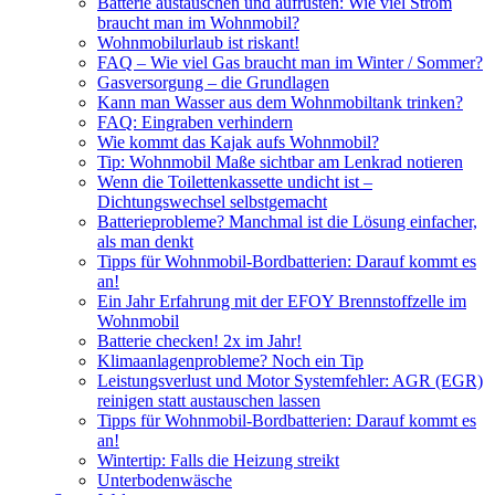
Batterie austauschen und aufrüsten: Wie viel Strom
braucht man im Wohnmobil?
Wohnmobilurlaub ist riskant!
FAQ – Wie viel Gas braucht man im Winter / Sommer?
Gasversorgung – die Grundlagen
Kann man Wasser aus dem Wohnmobiltank trinken?
FAQ: Eingraben verhindern
Wie kommt das Kajak aufs Wohnmobil?
Tip: Wohnmobil Maße sichtbar am Lenkrad notieren
Wenn die Toilettenkassette undicht ist –
Dichtungswechsel selbstgemacht
Batterieprobleme? Manchmal ist die Lösung einfacher,
als man denkt
Tipps für Wohnmobil-Bordbatterien: Darauf kommt es
an!
Ein Jahr Erfahrung mit der EFOY Brennstoffzelle im
Wohnmobil
Batterie checken! 2x im Jahr!
Klimaanlagenprobleme? Noch ein Tip
Leistungsverlust und Motor Systemfehler: AGR (EGR)
reinigen statt austauschen lassen
Tipps für Wohnmobil-Bordbatterien: Darauf kommt es
an!
Wintertip: Falls die Heizung streikt
Unterbodenwäsche