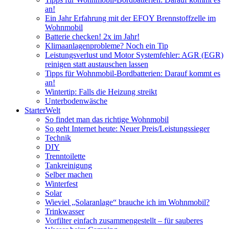
an!
Ein Jahr Erfahrung mit der EFOY Brennstoffzelle im
Wohnmobil
Batterie checken! 2x im Jahr!
Klimaanlagenprobleme? Noch ein Tip
Leistungsverlust und Motor Systemfehler: AGR (EGR)
reinigen statt austauschen lassen
Tipps für Wohnmobil-Bordbatterien: Darauf kommt es
an!
Wintertip: Falls die Heizung streikt
Unterbodenwäsche
StarterWelt
So findet man das richtige Wohnmobil
So geht Internet heute: Neuer Preis/Leistungssieger
Technik
DIY
Trenntoilette
Tankreinigung
Selber machen
Winterfest
Solar
Wieviel „Solaranlage“ brauche ich im Wohnmobil?
Trinkwasser
Vorfilter einfach zusammengestellt – für sauberes