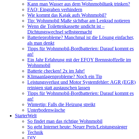
Kann man Wasser aus dem Wohnmobiltank trinken?
FAQ: Eingraben verhindern
Wie kommt das Kajak aufs Wohnmobil?
Tip: Wohnmobil Maße sichtbar am Lenkrad notieren
Wenn die Toilettenkassette undicht ist –
Dichtungswechsel selbstgemacht
Batterieprobleme? Manchmal ist die Lösung einfacher,
als man denkt
Tipps für Wohnmobil-Bordbatterien: Darauf kommt es
an!
Ein Jahr Erfahrung mit der EFOY Brennstoffzelle im
Wohnmobil
Batterie checken! 2x im Jahr!
Klimaanlagenprobleme? Noch ein Tip
Leistungsverlust und Motor Systemfehler: AGR (EGR)
reinigen statt austauschen lassen
Tipps für Wohnmobil-Bordbatterien: Darauf kommt es
an!
Wintertip: Falls die Heizung streikt
Unterbodenwäsche
StarterWelt
So findet man das richtige Wohnmobil
So geht Internet heute: Neuer Preis/Leistungssieger
Technik
DIY