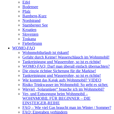
Eifel
Bodensee
Pfalz
Bamberg-Kurz
Nordstrand
Starnberger See
Kroatien
Slovenien
Toskana
Fieberbrunn
WOMO-FAQ
Wohnmobilurlaub ist riskant!
Gefahr durch Keime! Wasserschlauch im Wohnmobil!
Tankreinigung und Wasserrohre, so ist es richtig!
WOMO-FAQ: Darf man überall einfach übernachten?
Die einzig richtige Sicherung für die Markise!
Tankreinigung und Wasserrohre, so ist es richtig!
Wie kommt das Kajak aufs Wohnmobil? VIDEO
Risiko Trinkwasser im Wohnmobil: So geht es sicher.
Wieviel „Solaranlage“ brauche ich im Wohnmobil?
Ver- und Entsorgung beim Wohnmobil –
WOHNMOBIL FÜR BEGINNER – DIE
EINSTEIGER-REIHE
FAQ – Wie viel Gas braucht man im Winter / Sommer?
FAQ: Eingraben verhindern