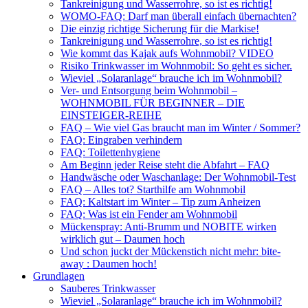
Tankreinigung und Wasserrohre, so ist es richtig!
WOMO-FAQ: Darf man überall einfach übernachten?
Die einzig richtige Sicherung für die Markise!
Tankreinigung und Wasserrohre, so ist es richtig!
Wie kommt das Kajak aufs Wohnmobil? VIDEO
Risiko Trinkwasser im Wohnmobil: So geht es sicher.
Wieviel „Solaranlage“ brauche ich im Wohnmobil?
Ver- und Entsorgung beim Wohnmobil –
WOHNMOBIL FÜR BEGINNER – DIE
EINSTEIGER-REIHE
FAQ – Wie viel Gas braucht man im Winter / Sommer?
FAQ: Eingraben verhindern
FAQ: Toilettenhygiene
Am Beginn jeder Reise steht die Abfahrt – FAQ
Handwäsche oder Waschanlage: Der Wohnmobil-Test
FAQ – Alles tot? Starthilfe am Wohnmobil
FAQ: Kaltstart im Winter – Tip zum Anheizen
FAQ: Was ist ein Fender am Wohnmobil
Mückenspray: Anti-Brumm und NOBITE wirken
wirklich gut – Daumen hoch
Und schon juckt der Mückenstich nicht mehr: bite-
away : Daumen hoch!
Grundlagen
Sauberes Trinkwasser
Wieviel „Solaranlage“ brauche ich im Wohnmobil?