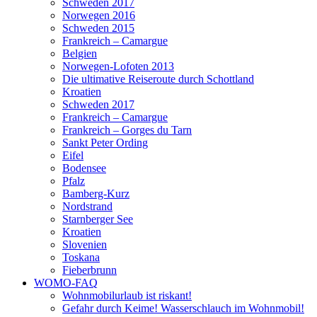
Schweden 2017
Norwegen 2016
Schweden 2015
Frankreich – Camargue
Belgien
Norwegen-Lofoten 2013
Die ultimative Reiseroute durch Schottland
Kroatien
Schweden 2017
Frankreich – Camargue
Frankreich – Gorges du Tarn
Sankt Peter Ording
Eifel
Bodensee
Pfalz
Bamberg-Kurz
Nordstrand
Starnberger See
Kroatien
Slovenien
Toskana
Fieberbrunn
WOMO-FAQ
Wohnmobilurlaub ist riskant!
Gefahr durch Keime! Wasserschlauch im Wohnmobil!