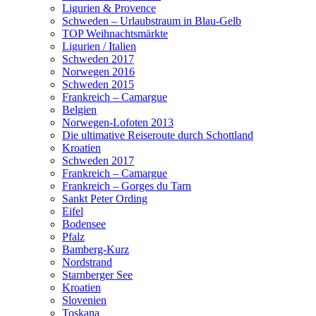
Ligurien & Provence
Schweden – Urlaubstraum in Blau-Gelb
TOP Weihnachtsmärkte
Ligurien / Italien
Schweden 2017
Norwegen 2016
Schweden 2015
Frankreich – Camargue
Belgien
Norwegen-Lofoten 2013
Die ultimative Reiseroute durch Schottland
Kroatien
Schweden 2017
Frankreich – Camargue
Frankreich – Gorges du Tarn
Sankt Peter Ording
Eifel
Bodensee
Pfalz
Bamberg-Kurz
Nordstrand
Starnberger See
Kroatien
Slovenien
Toskana