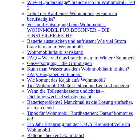
Wieviel „Solaranlage“ brauche ich im Wohnmobil? Teil
2
Lohnt der Kauf eines Wohnmobils, wenn man
berufstätig ist?
Ver- und Entsorgung beim Wohnmobil –
WOHNMOBIL FÜR BEGINNER – DIE
EINSTEIGER-REIHE
Batterie austauschen und aufrüsten: Wie viel Strom
braucht man im Wohnmobil?
Wohnmobilurlaub ist riskant!
FAQ – Wie viel Gas braucht man im Winter / Sommer?
Gasversorgung – die Grundlagen
Kann man Wasser aus dem Wohnmobiltank trinken?
FAQ: Eingraben verhindern
Wie kommt das Kajak aufs Wohnmobil?
Tip: Wohnmobil Maße sichtbar am Lenkrad notieren
Wenn die Toilettenkassette undicht ist –
Dichtungswechsel selbstgemacht
Batterieprobleme? Manchmal ist die Lösung einfacher,
als man denkt
Tipps für Wohnmobil-Bordbatterien: Darauf kommt es
an!
Ein Jahr Erfahrung mit der EFOY Brennstoffzelle im
Wohnmobil
Batterie checken! 2x im Jahr!