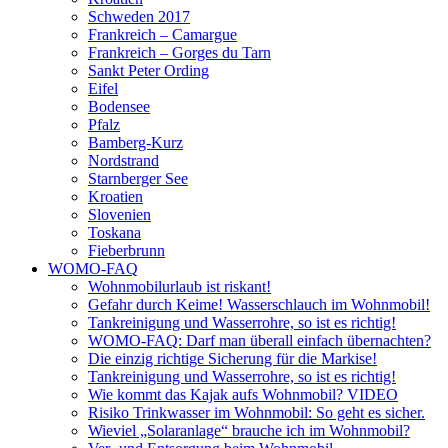
Schweden 2017
Frankreich – Camargue
Frankreich – Gorges du Tarn
Sankt Peter Ording
Eifel
Bodensee
Pfalz
Bamberg-Kurz
Nordstrand
Starnberger See
Kroatien
Slovenien
Toskana
Fieberbrunn
WOMO-FAQ
Wohnmobilurlaub ist riskant!
Gefahr durch Keime! Wasserschlauch im Wohnmobil!
Tankreinigung und Wasserrohre, so ist es richtig!
WOMO-FAQ: Darf man überall einfach übernachten?
Die einzig richtige Sicherung für die Markise!
Tankreinigung und Wasserrohre, so ist es richtig!
Wie kommt das Kajak aufs Wohnmobil? VIDEO
Risiko Trinkwasser im Wohnmobil: So geht es sicher.
Wieviel „Solaranlage“ brauche ich im Wohnmobil?