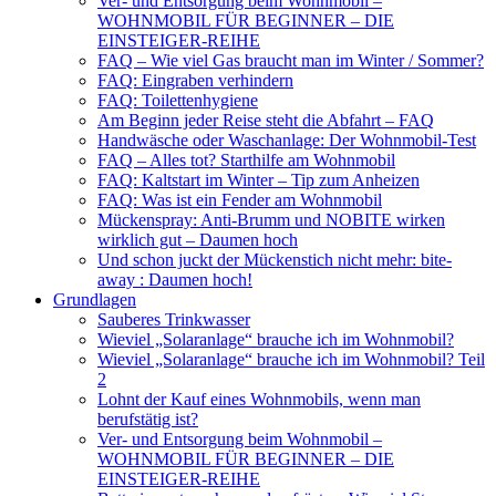
Ver- und Entsorgung beim Wohnmobil –
WOHNMOBIL FÜR BEGINNER – DIE
EINSTEIGER-REIHE
FAQ – Wie viel Gas braucht man im Winter / Sommer?
FAQ: Eingraben verhindern
FAQ: Toilettenhygiene
Am Beginn jeder Reise steht die Abfahrt – FAQ
Handwäsche oder Waschanlage: Der Wohnmobil-Test
FAQ – Alles tot? Starthilfe am Wohnmobil
FAQ: Kaltstart im Winter – Tip zum Anheizen
FAQ: Was ist ein Fender am Wohnmobil
Mückenspray: Anti-Brumm und NOBITE wirken
wirklich gut – Daumen hoch
Und schon juckt der Mückenstich nicht mehr: bite-
away : Daumen hoch!
Grundlagen
Sauberes Trinkwasser
Wieviel „Solaranlage“ brauche ich im Wohnmobil?
Wieviel „Solaranlage“ brauche ich im Wohnmobil? Teil
2
Lohnt der Kauf eines Wohnmobils, wenn man
berufstätig ist?
Ver- und Entsorgung beim Wohnmobil –
WOHNMOBIL FÜR BEGINNER – DIE
EINSTEIGER-REIHE