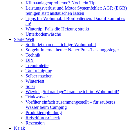
Klimaanlagenprobleme? Noch ein Tip
Leistungsverlust und Motor Systemfehler: AGR (EGR)
reinigen statt austauschen lassen
Tipps für Wohnmobil-Bordbatterien: Darauf kommt es
an!
Wintertip: Falls die Heizung streikt
Unterbodenwäsche
StarterWelt
So findet man das richtige Wohnmobil
So geht Internet heute: Neuer Preis/Leistungssieger
Technik
DIY
Trenntoilette
Tankreinigung
Selber machen
Winterfest
Solar
Wieviel „Solaranlage“ brauche ich im Wohnmobil?
Trinkwasser
Vorfilter einfach zusammengestellt – für sauberes
Wasser beim Camping
Produktempfehlung
Reiseführer-Check
Rezension
Kajak