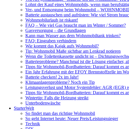
Lohnt der Kauf eines Wohnmobils, wenn man berufstätig
Ver- und Entsorgung beim Wohnmobil – WOHNMO
Batterie austauschen und aufrüsten: Wie viel Strom br
Wohnmobilurlaub ist riskant!
FAQ – Wie viel Gas braucht man im Winter / Sommer?
Gasversorgung – die Grundlagen
Kann man Wasser aus dem Wohnmobiltank trinken?
FAQ: Eingraben verhindern
Wie kommt das Kajak aufs Wohnmobil?
Tip: Wohnmobil Maße sichtbar am Lenkrad notieren
Wenn die Toilettenkassette undicht ist – Dichtungswechs
Batterieprobleme? Manchmal ist die Lösung einfacher, a
Tipps für Wohnmobil-Bordbatterien: Darauf kommt es a
Ein Jahr Erfahrung mit der EFOY Brennstoffzelle im W
Batterie checken! 2x im Jahr!
Klimaanlagenprobleme? Noch ein Tip
Leistungsverlust und Motor Systemfehler: AGR (EGR) rei
Tipps für Wohnmobil-Bordbatterien: Darauf kommt es a
Wintertip: Falls die Heizung streikt
Unterbodenwäsche
StarterWelt
So findet man das richtige Wohnmobil
So geht Internet heute: Neuer Preis/Leistungssieger
Technik
DIY