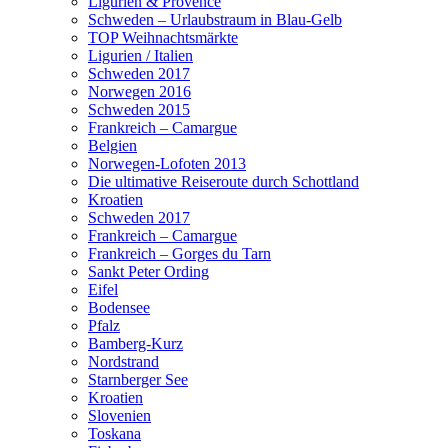
Ligurien & Provence
Schweden – Urlaubstraum in Blau-Gelb
TOP Weihnachtsmärkte
Ligurien / Italien
Schweden 2017
Norwegen 2016
Schweden 2015
Frankreich – Camargue
Belgien
Norwegen-Lofoten 2013
Die ultimative Reiseroute durch Schottland
Kroatien
Schweden 2017
Frankreich – Camargue
Frankreich – Gorges du Tarn
Sankt Peter Ording
Eifel
Bodensee
Pfalz
Bamberg-Kurz
Nordstrand
Starnberger See
Kroatien
Slovenien
Toskana