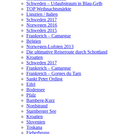
Schweden – Urlaubstraum in Blau-Gelb
TOP Weihnachtsmärkte
Ligurien / Italien
Schweden 2017
Norwegen 2016
Schweden 2015
Frankreich – Camargue
Belgien
Norwegen-Lofoten 2013
Die ultimative Reiseroute durch Schottland
Kroatien
Schweden 2017
Frankreich – Camargue
Frankreich – Gorges du Tarn
Sankt Peter Ording
Eifel
Bodensee
Pfalz
Bamberg-Kurz
Nordstrand
Starnberger See
Kroatien
Slovenien
Toskana
Fieberbrunn