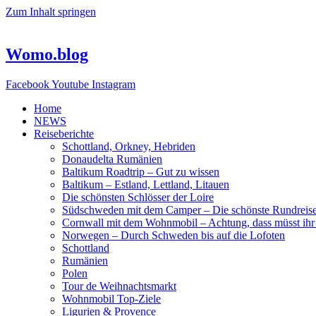
Zum Inhalt springen
Womo.blog
Facebook
Youtube
Instagram
Home
NEWS
Reiseberichte
Schottland, Orkney, Hebriden
Donaudelta Rumänien
Baltikum Roadtrip – Gut zu wissen
Baltikum – Estland, Lettland, Litauen
Die schönsten Schlösser der Loire
Südschweden mit dem Camper – Die schönste Rundreis
Cornwall mit dem Wohnmobil – Achtung, dass müsst ihr
Norwegen – Durch Schweden bis auf die Lofoten
Schottland
Rumänien
Polen
Tour de Weihnachtsmarkt
Wohnmobil Top-Ziele
Ligurien & Provence