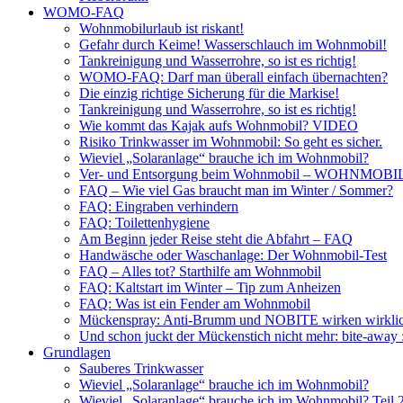
WOMO-FAQ
Wohnmobilurlaub ist riskant!
Gefahr durch Keime! Wasserschlauch im Wohnmobil!
Tankreinigung und Wasserrohre, so ist es richtig!
WOMO-FAQ: Darf man überall einfach übernachten?
Die einzig richtige Sicherung für die Markise!
Tankreinigung und Wasserrohre, so ist es richtig!
Wie kommt das Kajak aufs Wohnmobil? VIDEO
Risiko Trinkwasser im Wohnmobil: So geht es sicher.
Wieviel „Solaranlage“ brauche ich im Wohnmobil?
Ver- und Entsorgung beim Wohnmobil – WOHNMO
FAQ – Wie viel Gas braucht man im Winter / Sommer?
FAQ: Eingraben verhindern
FAQ: Toilettenhygiene
Am Beginn jeder Reise steht die Abfahrt – FAQ
Handwäsche oder Waschanlage: Der Wohnmobil-Test
FAQ – Alles tot? Starthilfe am Wohnmobil
FAQ: Kaltstart im Winter – Tip zum Anheizen
FAQ: Was ist ein Fender am Wohnmobil
Mückenspray: Anti-Brumm und NOBITE wirken wirklic
Und schon juckt der Mückenstich nicht mehr: bite-away
Grundlagen
Sauberes Trinkwasser
Wieviel „Solaranlage“ brauche ich im Wohnmobil?
Wieviel „Solaranlage“ brauche ich im Wohnmobil? Teil 