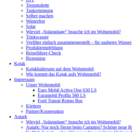
Trenntoilette
Tankreinigung
Selber machen
Winterfest
Solar
Wieviel „Solaranlage“ brauche ich im Wohnmobil?
Trinkwasser
Vorfilter einfach zusammengestellt – für sauberes Wass
Produktempfehlung
Reiseführer-Check
Rezension
Kajak
Kajakhalterung auf dem Wohnmobil
Wie kommt das Kajak aufs Wohnmobil?
Impressum
Unser Wohnmobil
Euro Mobil Activa One 630 LS
Euramobil Profila 580 LS
Ford Transit Reimo Bus
Klettern
Partner/Kooperation
Autark
Wieviel „Solaranlage“ brauche ich im Wohnmobil?
Autark: Nur noch Strom beim Camping? Schöne neue R