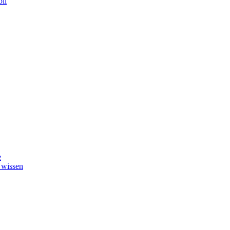
il
e
 wissen