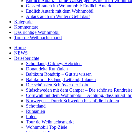
Endlich Autark – ohne Wasser geht es nicht im Wohnmob
Gasverbrauch im Wohnmobil: Endlich Autark
Endlich Autark mit dem Wohnmobil
Autark auch im Winter? Geht das?
Kategorie
Kommentare
Das richtige Wohnmobil
Tour de Weihnachtsmarkt
Home
NEWS
Reiseberichte
Schottland, Orkney, Hebriden
Donaudelta Rumänien
Baltikum Roadtrip – Gut zu wissen
Baltikum – Estland, Lettland, Litauen
Die schönsten Schlösser der Loire
Südschweden mit dem Camper – Die schönste Rundreis
Cornwall mit dem Wohnmobil – Achtung, dass müsst ihr
Norwegen – Durch Schweden bis auf die Lofoten
Schottland
Rumänien
Polen
Tour de Weihnachtsmarkt
Wohnmobil Top-Ziele