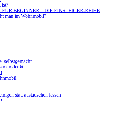
 ist?
BIL FÜR BEGINNER – DIE EINSTEIGER-REIHE
aucht man im Wohnmobil?
el selbstgemacht
ls man denkt
n!
ohnmobil
nigen statt austauschen lassen
n!