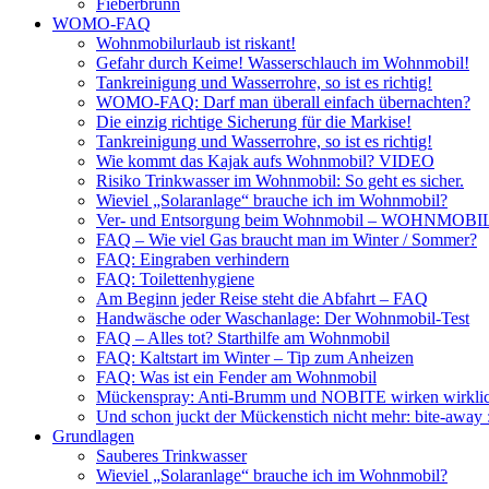
Fieberbrunn
WOMO-FAQ
Wohnmobilurlaub ist riskant!
Gefahr durch Keime! Wasserschlauch im Wohnmobil!
Tankreinigung und Wasserrohre, so ist es richtig!
WOMO-FAQ: Darf man überall einfach übernachten?
Die einzig richtige Sicherung für die Markise!
Tankreinigung und Wasserrohre, so ist es richtig!
Wie kommt das Kajak aufs Wohnmobil? VIDEO
Risiko Trinkwasser im Wohnmobil: So geht es sicher.
Wieviel „Solaranlage“ brauche ich im Wohnmobil?
Ver- und Entsorgung beim Wohnmobil – WOHNMO
FAQ – Wie viel Gas braucht man im Winter / Sommer?
FAQ: Eingraben verhindern
FAQ: Toilettenhygiene
Am Beginn jeder Reise steht die Abfahrt – FAQ
Handwäsche oder Waschanlage: Der Wohnmobil-Test
FAQ – Alles tot? Starthilfe am Wohnmobil
FAQ: Kaltstart im Winter – Tip zum Anheizen
FAQ: Was ist ein Fender am Wohnmobil
Mückenspray: Anti-Brumm und NOBITE wirken wirklic
Und schon juckt der Mückenstich nicht mehr: bite-away
Grundlagen
Sauberes Trinkwasser
Wieviel „Solaranlage“ brauche ich im Wohnmobil?