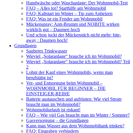
Handwäsche oder Waschanlage: Der Wohnmobil-Test
FAQ – Alles tot? Starthilfe am Wohnmobil
FAQ: Kaltstart im Winter – Tip zum Anheizen
FAQ: Was ist ein Fender am Wohnmobil
Mückenspray: Anti-Brumm und NOBITE wirken
wirklich gut – Daumen hoch
Und schon juckt der Mückenstich nicht mehr: bite-
away : Daumen hoch!
Grundlagen
Sauberes Trinkwasser
Wieviel „Solaranlage“ brauche ich im Wohnmobil?
Wieviel „Solaranlage“ brauche ich im Wohnmobil? Teil
2
Lohnt der Kauf eines Wohnmobils, wenn man
berufstätig ist?
Ver- und Entsorgung beim Wohnmobil –
WOHNMOBIL FÜR BEGINNER – DIE
EINSTEIGER-REIHE
Batterie austauschen und aufrüsten: Wie viel Strom
braucht man im Wohnmobil?
Wohnmobilurlaub ist riskant!
FAQ – Wie viel Gas braucht man im Winter / Sommer?
Gasversorgung – die Grundlagen
Kann man Wasser aus dem Wohnmobiltank trinken?
FAQ: Eingraben verhindern