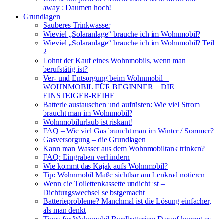
away : Daumen hoch!
Grundlagen
Sauberes Trinkwasser
Wieviel „Solaranlage“ brauche ich im Wohnmobil?
Wieviel „Solaranlage“ brauche ich im Wohnmobil? Teil
2
Lohnt der Kauf eines Wohnmobils, wenn man
berufstätig ist?
Ver- und Entsorgung beim Wohnmobil –
WOHNMOBIL FÜR BEGINNER – DIE
EINSTEIGER-REIHE
Batterie austauschen und aufrüsten: Wie viel Strom
braucht man im Wohnmobil?
Wohnmobilurlaub ist riskant!
FAQ – Wie viel Gas braucht man im Winter / Sommer?
Gasversorgung – die Grundlagen
Kann man Wasser aus dem Wohnmobiltank trinken?
FAQ: Eingraben verhindern
Wie kommt das Kajak aufs Wohnmobil?
Tip: Wohnmobil Maße sichtbar am Lenkrad notieren
Wenn die Toilettenkassette undicht ist –
Dichtungswechsel selbstgemacht
Batterieprobleme? Manchmal ist die Lösung einfacher,
als man denkt
Tipps für Wohnmobil-Bordbatterien: Darauf kommt es