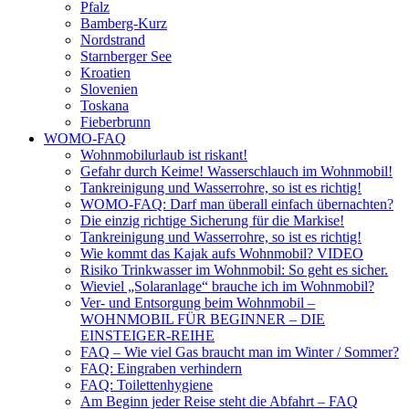
Pfalz
Bamberg-Kurz
Nordstrand
Starnberger See
Kroatien
Slovenien
Toskana
Fieberbrunn
WOMO-FAQ
Wohnmobilurlaub ist riskant!
Gefahr durch Keime! Wasserschlauch im Wohnmobil!
Tankreinigung und Wasserrohre, so ist es richtig!
WOMO-FAQ: Darf man überall einfach übernachten?
Die einzig richtige Sicherung für die Markise!
Tankreinigung und Wasserrohre, so ist es richtig!
Wie kommt das Kajak aufs Wohnmobil? VIDEO
Risiko Trinkwasser im Wohnmobil: So geht es sicher.
Wieviel „Solaranlage“ brauche ich im Wohnmobil?
Ver- und Entsorgung beim Wohnmobil –
WOHNMOBIL FÜR BEGINNER – DIE
EINSTEIGER-REIHE
FAQ – Wie viel Gas braucht man im Winter / Sommer?
FAQ: Eingraben verhindern
FAQ: Toilettenhygiene
Am Beginn jeder Reise steht die Abfahrt – FAQ