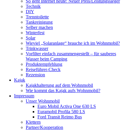
So geht Internet heute: Neuer Preis/Leistungssieger
Technik
DIY
Trenntoilette
Tankreinigung
Selber machen
Winterfest
Solar
Wieviel „Solaranlage“ brauche ich im Wohnmobil?
Trinkwasser
Vorfilter einfach zusammengestellt – für sauberes
Wasser beim Camping
Produktempfehlung
Reiseführer-Check
Rezension
Kajak
Kajakhalterung auf dem Wohnmobil
Wie kommt das Kajak aufs Wohnmobil?
Impressum
Unser Wohnmobil
Euro Mobil Activa One 630 LS
Euramobil Profila 580 LS
Ford Transit Reimo Bus
Klettern
Partner/Kooperation