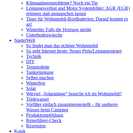
Klimaanlagenprobleme? Noch ein Tip
Leistungsverlust und Motor Systemfehler: AGR (EGR)
reinigen statt austauschen lassen
Tipps für Wohnmobil-Bordbatterien: Darauf kommt es
an!
Wintertip: Falls die Heizung streikt
Unterbodenwäsche
StarterWelt
So findet man das richtige Wohnmobil
So geht Internet heute: Neuer Preis/Leistungssieger
Technik
DIY
Trenntoilette
Tankreinigung
Selber machen
Winterfest
Solar
Wieviel „Solaranlage“ brauche ich im Wohnmobil?
Trinkwasser
Vorfilter einfach zusammengestellt – für sauberes
Wasser beim Camping
Produktempfehlung
Reiseführer-Check
Rezension
Kajak