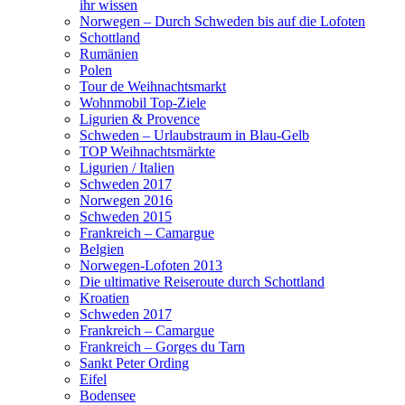
ihr wissen
Norwegen – Durch Schweden bis auf die Lofoten
Schottland
Rumänien
Polen
Tour de Weihnachtsmarkt
Wohnmobil Top-Ziele
Ligurien & Provence
Schweden – Urlaubstraum in Blau-Gelb
TOP Weihnachtsmärkte
Ligurien / Italien
Schweden 2017
Norwegen 2016
Schweden 2015
Frankreich – Camargue
Belgien
Norwegen-Lofoten 2013
Die ultimative Reiseroute durch Schottland
Kroatien
Schweden 2017
Frankreich – Camargue
Frankreich – Gorges du Tarn
Sankt Peter Ording
Eifel
Bodensee