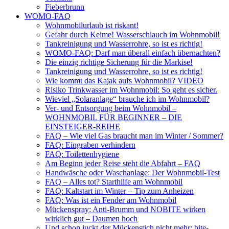
Fieberbrunn
WOMO-FAQ
Wohnmobilurlaub ist riskant!
Gefahr durch Keime! Wasserschlauch im Wohnmobil!
Tankreinigung und Wasserrohre, so ist es richtig!
WOMO-FAQ: Darf man überall einfach übernachten?
Die einzig richtige Sicherung für die Markise!
Tankreinigung und Wasserrohre, so ist es richtig!
Wie kommt das Kajak aufs Wohnmobil? VIDEO
Risiko Trinkwasser im Wohnmobil: So geht es sicher.
Wieviel „Solaranlage“ brauche ich im Wohnmobil?
Ver- und Entsorgung beim Wohnmobil –
WOHNMOBIL FÜR BEGINNER – DIE
EINSTEIGER-REIHE
FAQ – Wie viel Gas braucht man im Winter / Sommer?
FAQ: Eingraben verhindern
FAQ: Toilettenhygiene
Am Beginn jeder Reise steht die Abfahrt – FAQ
Handwäsche oder Waschanlage: Der Wohnmobil-Test
FAQ – Alles tot? Starthilfe am Wohnmobil
FAQ: Kaltstart im Winter – Tip zum Anheizen
FAQ: Was ist ein Fender am Wohnmobil
Mückenspray: Anti-Brumm und NOBITE wirken
wirklich gut – Daumen hoch
Und schon juckt der Mückenstich nicht mehr: bite-