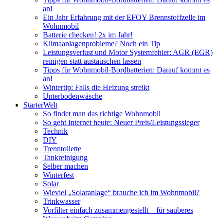
an!
Ein Jahr Erfahrung mit der EFOY Brennstoffzelle im
Wohnmobil
Batterie checken! 2x im Jahr!
Klimaanlagenprobleme? Noch ein Tip
Leistungsverlust und Motor Systemfehler: AGR (EGR)
reinigen statt austauschen lassen
Tipps für Wohnmobil-Bordbatterien: Darauf kommt es
an!
Wintertip: Falls die Heizung streikt
Unterbodenwäsche
StarterWelt
So findet man das richtige Wohnmobil
So geht Internet heute: Neuer Preis/Leistungssieger
Technik
DIY
Trenntoilette
Tankreinigung
Selber machen
Winterfest
Solar
Wieviel „Solaranlage“ brauche ich im Wohnmobil?
Trinkwasser
Vorfilter einfach zusammengestellt – für sauberes