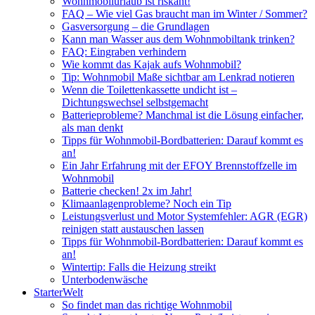
Wohnmobilurlaub ist riskant!
FAQ – Wie viel Gas braucht man im Winter / Sommer?
Gasversorgung – die Grundlagen
Kann man Wasser aus dem Wohnmobiltank trinken?
FAQ: Eingraben verhindern
Wie kommt das Kajak aufs Wohnmobil?
Tip: Wohnmobil Maße sichtbar am Lenkrad notieren
Wenn die Toilettenkassette undicht ist –
Dichtungswechsel selbstgemacht
Batterieprobleme? Manchmal ist die Lösung einfacher,
als man denkt
Tipps für Wohnmobil-Bordbatterien: Darauf kommt es
an!
Ein Jahr Erfahrung mit der EFOY Brennstoffzelle im
Wohnmobil
Batterie checken! 2x im Jahr!
Klimaanlagenprobleme? Noch ein Tip
Leistungsverlust und Motor Systemfehler: AGR (EGR)
reinigen statt austauschen lassen
Tipps für Wohnmobil-Bordbatterien: Darauf kommt es
an!
Wintertip: Falls die Heizung streikt
Unterbodenwäsche
StarterWelt
So findet man das richtige Wohnmobil