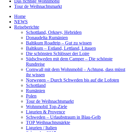
Das richtige Wohnmobil
Tour de Weihnachtsmarkt
Home
NEWS
Reiseberichte
Schottland, Orkney, Hebriden
Donaudelta Rumänien
Baltikum Roadtrip – Gut zu wissen
Baltikum – Estland, Lettland, Litauen
Die schönsten Schlösser der Loire
Südschweden mit dem Camper – Die schönste
Rundreise
Cornwall mit dem Wohnmobil – Achtung, dass müsst
ihr wissen
Norwegen – Durch Schweden bis auf die Lofoten
Schottland
Rumänien
Polen
Tour de Weihnachtsmarkt
Wohnmobil Top-Ziele
Ligurien & Provence
Schweden – Urlaubstraum in Blau-Gelb
TOP Weihnachtsmärkte
Ligurien / Italien