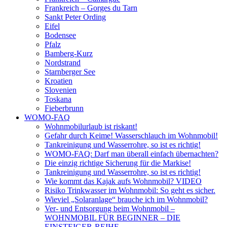
Frankreich – Gorges du Tarn
Sankt Peter Ording
Eifel
Bodensee
Pfalz
Bamberg-Kurz
Nordstrand
Starnberger See
Kroatien
Slovenien
Toskana
Fieberbrunn
WOMO-FAQ
Wohnmobilurlaub ist riskant!
Gefahr durch Keime! Wasserschlauch im Wohnmobil!
Tankreinigung und Wasserrohre, so ist es richtig!
WOMO-FAQ: Darf man überall einfach übernachten?
Die einzig richtige Sicherung für die Markise!
Tankreinigung und Wasserrohre, so ist es richtig!
Wie kommt das Kajak aufs Wohnmobil? VIDEO
Risiko Trinkwasser im Wohnmobil: So geht es sicher.
Wieviel „Solaranlage“ brauche ich im Wohnmobil?
Ver- und Entsorgung beim Wohnmobil –
WOHNMOBIL FÜR BEGINNER – DIE
EINSTEIGER-REIHE