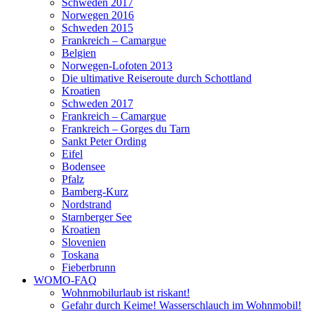
Schweden 2017
Norwegen 2016
Schweden 2015
Frankreich – Camargue
Belgien
Norwegen-Lofoten 2013
Die ultimative Reiseroute durch Schottland
Kroatien
Schweden 2017
Frankreich – Camargue
Frankreich – Gorges du Tarn
Sankt Peter Ording
Eifel
Bodensee
Pfalz
Bamberg-Kurz
Nordstrand
Starnberger See
Kroatien
Slovenien
Toskana
Fieberbrunn
WOMO-FAQ
Wohnmobilurlaub ist riskant!
Gefahr durch Keime! Wasserschlauch im Wohnmobil!