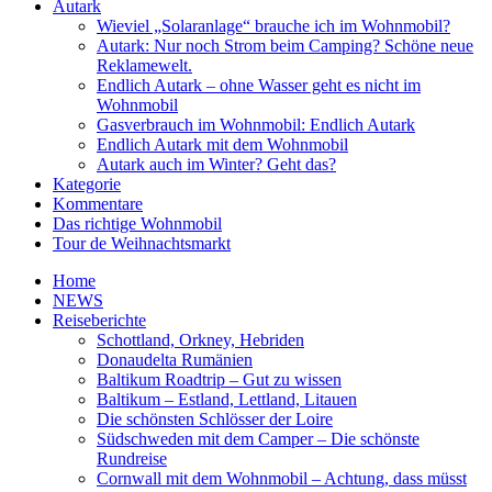
Autark
Wieviel „Solaranlage“ brauche ich im Wohnmobil?
Autark: Nur noch Strom beim Camping? Schöne neue
Reklamewelt.
Endlich Autark – ohne Wasser geht es nicht im
Wohnmobil
Gasverbrauch im Wohnmobil: Endlich Autark
Endlich Autark mit dem Wohnmobil
Autark auch im Winter? Geht das?
Kategorie
Kommentare
Das richtige Wohnmobil
Tour de Weihnachtsmarkt
Home
NEWS
Reiseberichte
Schottland, Orkney, Hebriden
Donaudelta Rumänien
Baltikum Roadtrip – Gut zu wissen
Baltikum – Estland, Lettland, Litauen
Die schönsten Schlösser der Loire
Südschweden mit dem Camper – Die schönste
Rundreise
Cornwall mit dem Wohnmobil – Achtung, dass müsst