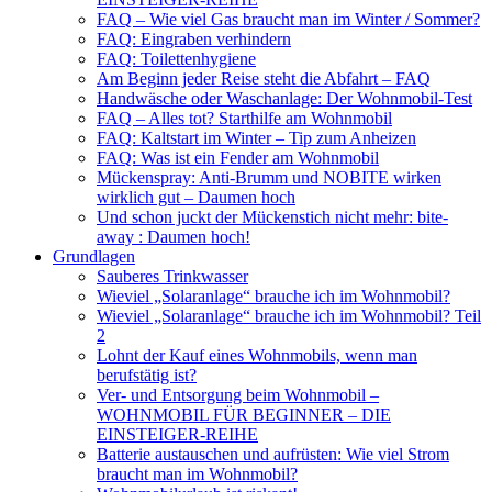
FAQ – Wie viel Gas braucht man im Winter / Sommer?
FAQ: Eingraben verhindern
FAQ: Toilettenhygiene
Am Beginn jeder Reise steht die Abfahrt – FAQ
Handwäsche oder Waschanlage: Der Wohnmobil-Test
FAQ – Alles tot? Starthilfe am Wohnmobil
FAQ: Kaltstart im Winter – Tip zum Anheizen
FAQ: Was ist ein Fender am Wohnmobil
Mückenspray: Anti-Brumm und NOBITE wirken
wirklich gut – Daumen hoch
Und schon juckt der Mückenstich nicht mehr: bite-
away : Daumen hoch!
Grundlagen
Sauberes Trinkwasser
Wieviel „Solaranlage“ brauche ich im Wohnmobil?
Wieviel „Solaranlage“ brauche ich im Wohnmobil? Teil
2
Lohnt der Kauf eines Wohnmobils, wenn man
berufstätig ist?
Ver- und Entsorgung beim Wohnmobil –
WOHNMOBIL FÜR BEGINNER – DIE
EINSTEIGER-REIHE
Batterie austauschen und aufrüsten: Wie viel Strom
braucht man im Wohnmobil?