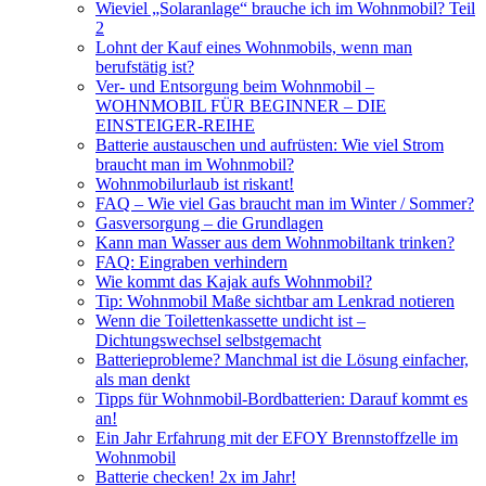
Wieviel „Solaranlage“ brauche ich im Wohnmobil? Teil
2
Lohnt der Kauf eines Wohnmobils, wenn man
berufstätig ist?
Ver- und Entsorgung beim Wohnmobil –
WOHNMOBIL FÜR BEGINNER – DIE
EINSTEIGER-REIHE
Batterie austauschen und aufrüsten: Wie viel Strom
braucht man im Wohnmobil?
Wohnmobilurlaub ist riskant!
FAQ – Wie viel Gas braucht man im Winter / Sommer?
Gasversorgung – die Grundlagen
Kann man Wasser aus dem Wohnmobiltank trinken?
FAQ: Eingraben verhindern
Wie kommt das Kajak aufs Wohnmobil?
Tip: Wohnmobil Maße sichtbar am Lenkrad notieren
Wenn die Toilettenkassette undicht ist –
Dichtungswechsel selbstgemacht
Batterieprobleme? Manchmal ist die Lösung einfacher,
als man denkt
Tipps für Wohnmobil-Bordbatterien: Darauf kommt es
an!
Ein Jahr Erfahrung mit der EFOY Brennstoffzelle im
Wohnmobil
Batterie checken! 2x im Jahr!