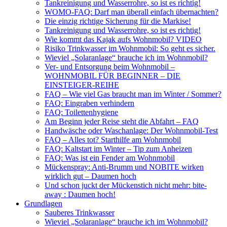
Tankreinigung und Wasserrohre, so ist es richtig!
WOMO-FAQ: Darf man überall einfach übernachten?
Die einzig richtige Sicherung für die Markise!
Tankreinigung und Wasserrohre, so ist es richtig!
Wie kommt das Kajak aufs Wohnmobil? VIDEO
Risiko Trinkwasser im Wohnmobil: So geht es sicher.
Wieviel „Solaranlage“ brauche ich im Wohnmobil?
Ver- und Entsorgung beim Wohnmobil –
WOHNMOBIL FÜR BEGINNER – DIE
EINSTEIGER-REIHE
FAQ – Wie viel Gas braucht man im Winter / Sommer?
FAQ: Eingraben verhindern
FAQ: Toilettenhygiene
Am Beginn jeder Reise steht die Abfahrt – FAQ
Handwäsche oder Waschanlage: Der Wohnmobil-Test
FAQ – Alles tot? Starthilfe am Wohnmobil
FAQ: Kaltstart im Winter – Tip zum Anheizen
FAQ: Was ist ein Fender am Wohnmobil
Mückenspray: Anti-Brumm und NOBITE wirken
wirklich gut – Daumen hoch
Und schon juckt der Mückenstich nicht mehr: bite-
away : Daumen hoch!
Grundlagen
Sauberes Trinkwasser
Wieviel „Solaranlage“ brauche ich im Wohnmobil?