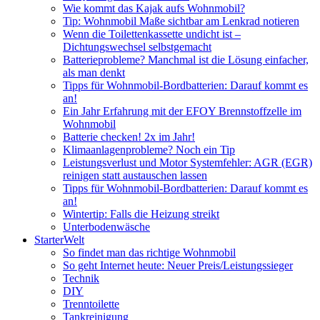
Wie kommt das Kajak aufs Wohnmobil?
Tip: Wohnmobil Maße sichtbar am Lenkrad notieren
Wenn die Toilettenkassette undicht ist –
Dichtungswechsel selbstgemacht
Batterieprobleme? Manchmal ist die Lösung einfacher,
als man denkt
Tipps für Wohnmobil-Bordbatterien: Darauf kommt es
an!
Ein Jahr Erfahrung mit der EFOY Brennstoffzelle im
Wohnmobil
Batterie checken! 2x im Jahr!
Klimaanlagenprobleme? Noch ein Tip
Leistungsverlust und Motor Systemfehler: AGR (EGR)
reinigen statt austauschen lassen
Tipps für Wohnmobil-Bordbatterien: Darauf kommt es
an!
Wintertip: Falls die Heizung streikt
Unterbodenwäsche
StarterWelt
So findet man das richtige Wohnmobil
So geht Internet heute: Neuer Preis/Leistungssieger
Technik
DIY
Trenntoilette
Tankreinigung