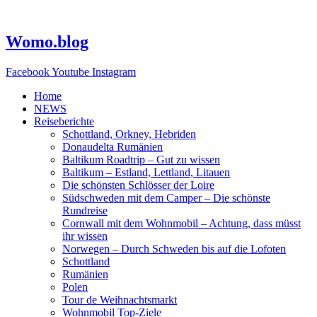
Zum
Inhalt
springen
Womo.blog
Facebook
Youtube
Instagram
Home
NEWS
Reiseberichte
Schottland, Orkney, Hebriden
Donaudelta Rumänien
Baltikum Roadtrip – Gut zu wissen
Baltikum – Estland, Lettland, Litauen
Die schönsten Schlösser der Loire
Südschweden mit dem Camper – Die schönste
Rundreise
Cornwall mit dem Wohnmobil – Achtung, dass müsst
ihr wissen
Norwegen – Durch Schweden bis auf die Lofoten
Schottland
Rumänien
Polen
Tour de Weihnachtsmarkt
Wohnmobil Top-Ziele