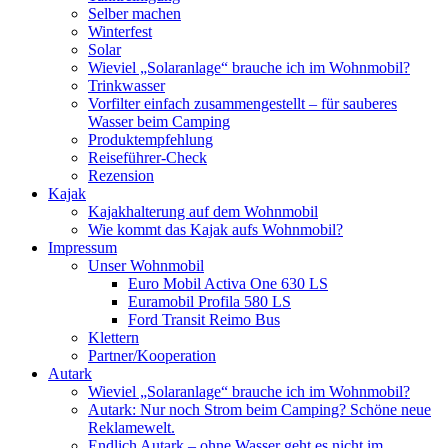
Selber machen
Winterfest
Solar
Wieviel „Solaranlage“ brauche ich im Wohnmobil?
Trinkwasser
Vorfilter einfach zusammengestellt – für sauberes
Wasser beim Camping
Produktempfehlung
Reiseführer-Check
Rezension
Kajak
Kajakhalterung auf dem Wohnmobil
Wie kommt das Kajak aufs Wohnmobil?
Impressum
Unser Wohnmobil
Euro Mobil Activa One 630 LS
Euramobil Profila 580 LS
Ford Transit Reimo Bus
Klettern
Partner/Kooperation
Autark
Wieviel „Solaranlage“ brauche ich im Wohnmobil?
Autark: Nur noch Strom beim Camping? Schöne neue
Reklamewelt.
Endlich Autark – ohne Wasser geht es nicht im