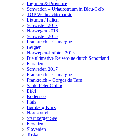
Ligurien & Provence
Schweden – Urlaubstraum in Blau-Gelb
TOP Weihnachtsmärkte
Ligurien / Italien
Schweden 2017
Norwegen 2016
Schweden 2015
Frankreich – Camargue
Belgien
Norwegen-Lofoten 2013
Die ultimative Reiseroute durch Schottland
Kroatien
Schweden 2017
Frankreich – Camargue
Frankreich – Gorges du Tarn
Sankt Peter Ording
Eifel
Bodensee
Pfalz
Bamberg-Kurz
Nordstrand
Starnberger See
Kroatien
Slovenien
Toskana