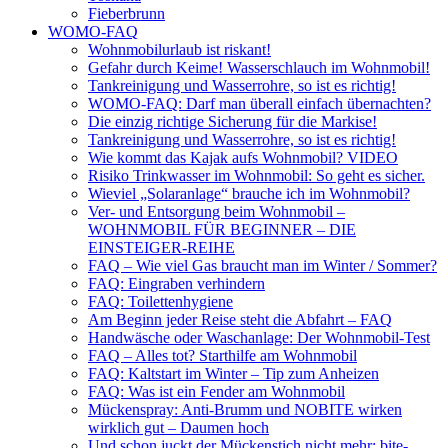
Fieberbrunn
WOMO-FAQ
Wohnmobilurlaub ist riskant!
Gefahr durch Keime! Wasserschlauch im Wohnmobil!
Tankreinigung und Wasserrohre, so ist es richtig!
WOMO-FAQ: Darf man überall einfach übernachten?
Die einzig richtige Sicherung für die Markise!
Tankreinigung und Wasserrohre, so ist es richtig!
Wie kommt das Kajak aufs Wohnmobil? VIDEO
Risiko Trinkwasser im Wohnmobil: So geht es sicher.
Wieviel „Solaranlage“ brauche ich im Wohnmobil?
Ver- und Entsorgung beim Wohnmobil –
WOHNMOBIL FÜR BEGINNER – DIE
EINSTEIGER-REIHE
FAQ – Wie viel Gas braucht man im Winter / Sommer?
FAQ: Eingraben verhindern
FAQ: Toilettenhygiene
Am Beginn jeder Reise steht die Abfahrt – FAQ
Handwäsche oder Waschanlage: Der Wohnmobil-Test
FAQ – Alles tot? Starthilfe am Wohnmobil
FAQ: Kaltstart im Winter – Tip zum Anheizen
FAQ: Was ist ein Fender am Wohnmobil
Mückenspray: Anti-Brumm und NOBITE wirken
wirklich gut – Daumen hoch
Und schon juckt der Mückenstich nicht mehr: bite-