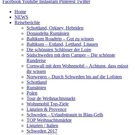
Facebook
Youtube
Instagram
Pinterest
Twitter
Home
NEWS
Reiseberichte
Schottland, Orkney, Hebriden
Donaudelta Rumänien
Baltikum Roadtrip – Gut zu wissen
Baltikum – Estland, Lettland, Litauen
Die schönsten Schlösser der Loire
Südschweden mit dem Camper – Die schönste
Rundreise
Cornwall mit dem Wohnmobil – Achtung, dass müsst
ihr wissen
Norwegen – Durch Schweden bis auf die Lofoten
Schottland
Rumänien
Polen
Tour de Weihnachtsmarkt
Wohnmobil Top-Ziele
Ligurien & Provence
Schweden – Urlaubstraum in Blau-Gelb
TOP Weihnachtsmärkte
Ligurien / Italien
Schweden 2017