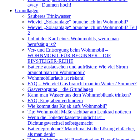
away : Daumen hoch!
Grundlagen
Sauberes Trinkwasser
Wieviel „Solaranlage“ brauche ich im Wohnmobil?
Wieviel „Solaranlage“ brauche ich im Wohnmobil? Teil
2
Lohnt der Kauf eines Wohnmobils, wenn man
berufstätig ist?
Ver- und Entsorgung beim Wohnmobil –
WOHNMOBIL FÜR BEGINNER – DIE
EINSTEIGER-REIHE
Batterie austauschen und aufrüsten: Wie viel Strom
braucht man im Wohnmobil?
Wohnmobilurlaub ist riskant!
FAQ – Wie viel Gas braucht man im Winter / Sommer?
Gasversorgung – die Grundlagen
Kann man Wasser aus dem Wohnmobiltank trinken?
FAQ: Eingraben verhindern
Wie kommt das Kajak aufs Wohnmobil?
Tip: Wohnmobil Maße sichtbar am Lenkrad notieren
Wenn die Toilettenkassette undicht ist –
Dichtungswechsel selbstgemacht
Batterieprobleme? Manchmal ist die Lösung einfacher,
als man denkt
Tipps für Wohnmobil-Bordbatterien: Darauf kommt es