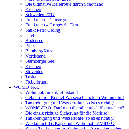
Die ultimative Reiseroute durch Schottland
Kroatien
Schweden 2017
Frankreich – Camargue
Frankreich – Gorges du Tarn
Sankt Peter Ording
Eifel
Bodensee
Pfalz
Bamberg-Kurz
Nordstrand
Starnberger See
Kroatien
Slovenien
Toskana
Fieberbrunn
WOMO-FAQ
Wohnmobilurlaub ist riskant!
Gefahr durch Keime! Wasserschlauch im Wohnmobil!
Tankreinigung und Wasserrohre, so ist es richtig!
WOMO-FAQ: Darf man überall einfach übernachten?
Die einzig richtige Sicherung für die Markise!
Tankreinigung und Wasserrohre, so ist es richtig!
Wie kommt das Kajak aufs Wohnmobil? VIDEO
Risiko Trinkwasser im Wohnmobil: So geht es sicher.