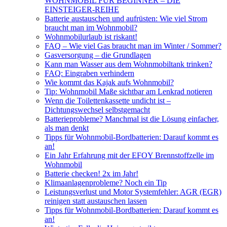
WOHNMOBIL FÜR BEGINNER – DIE
EINSTEIGER-REIHE
Batterie austauschen und aufrüsten: Wie viel Strom
braucht man im Wohnmobil?
Wohnmobilurlaub ist riskant!
FAQ – Wie viel Gas braucht man im Winter / Sommer?
Gasversorgung – die Grundlagen
Kann man Wasser aus dem Wohnmobiltank trinken?
FAQ: Eingraben verhindern
Wie kommt das Kajak aufs Wohnmobil?
Tip: Wohnmobil Maße sichtbar am Lenkrad notieren
Wenn die Toilettenkassette undicht ist –
Dichtungswechsel selbstgemacht
Batterieprobleme? Manchmal ist die Lösung einfacher,
als man denkt
Tipps für Wohnmobil-Bordbatterien: Darauf kommt es
an!
Ein Jahr Erfahrung mit der EFOY Brennstoffzelle im
Wohnmobil
Batterie checken! 2x im Jahr!
Klimaanlagenprobleme? Noch ein Tip
Leistungsverlust und Motor Systemfehler: AGR (EGR)
reinigen statt austauschen lassen
Tipps für Wohnmobil-Bordbatterien: Darauf kommt es
an!