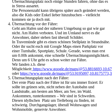
Übernachtungsplatz noch einige Stunden fahren, ohne das es
in Stress ausartet.
Die Personenzahl kann übrigens später auch geändert werden,
also die Kids oder Enkel lieber hinzubuchen – vielleicht
kommen sie ja doch mit.
Übernachtung vor der Fähre:
Geht am Hafen und der näheren Umgebung so gut wie gar
nicht. Am Hafen verboten. Und im Umland nervt es die
Anwohner, daher stehen fast überall Schilder.
In Travemünde gibt es einen schönen Stellplatz in Strandnähe.
Oder ihr sucht euch mit Google Maps einen Parkplatz vor
einer Turnhalle, Sportplatz, Schule. Gerade, wenn man erst
um 0.00h ankommt, eine schnelle Übernachtungsmöglichkeit.
Denn um 6 Uhr geht es schon weiter zur Fähre.
Wir fanden z.b. diese
Möglichkeit:
https://www.google.de/maps/@53.8816693,10.6
oder
https://www.google.de/maps/@53.9195097,10.8175773,
Übernachtungsplatz nach der Fähre:
Der erste Platz nach der Fähre ist für uns immer fixiert: Er
sollte im grünen sein, nicht neben der Autobahn und
Landstraße, am besten am Meer, am See, im Wald.
Ankommen, runterkommen – Wir sind in Schweden.
Diesen idyllschen Platz um Trelleborg zu finden, ist
schwierig. Durchgangslager, überall Wohnwagen und
Wohnmobile, genervte Anwohner.