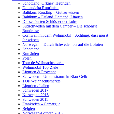
Schottland, Orkney, Hebriden
Donaudelta Rumänien
Baltikum Roadtrip – Gut zu wissen
Baltikum – Estland, Lettland, Litauen
Die schönsten Schlösser der Loire
Südschweden mit dem Camper – Die schönste
Rundreise
Cornwall mit dem Wohnmobil – Achtung, dass müsst
ihr wissen
Norwegen – Durch Schweden bis auf die Lofoten
Schottland
Rumänien
Polen
Tour de Weihnachtsmarkt
Wohnmobil Top-Ziele
Ligurien & Provence
Schweden – Urlaubstraum in Blau-Gelb
TOP Weihnachtsmärkte
Ligurien / Italien
Schweden 2017
Norwegen 2016
Schweden 2015
Frankreich – Camargue
Belgien
Norwegen-Lofoten 2013