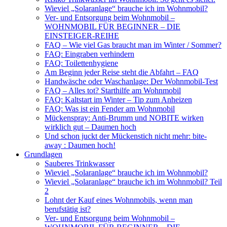
Wieviel „Solaranlage“ brauche ich im Wohnmobil?
Ver- und Entsorgung beim Wohnmobil –
WOHNMOBIL FÜR BEGINNER – DIE
EINSTEIGER-REIHE
FAQ – Wie viel Gas braucht man im Winter / Sommer?
FAQ: Eingraben verhindern
FAQ: Toilettenhygiene
Am Beginn jeder Reise steht die Abfahrt – FAQ
Handwäsche oder Waschanlage: Der Wohnmobil-Test
FAQ – Alles tot? Starthilfe am Wohnmobil
FAQ: Kaltstart im Winter – Tip zum Anheizen
FAQ: Was ist ein Fender am Wohnmobil
Mückenspray: Anti-Brumm und NOBITE wirken
wirklich gut – Daumen hoch
Und schon juckt der Mückenstich nicht mehr: bite-
away : Daumen hoch!
Grundlagen
Sauberes Trinkwasser
Wieviel „Solaranlage“ brauche ich im Wohnmobil?
Wieviel „Solaranlage“ brauche ich im Wohnmobil? Teil
2
Lohnt der Kauf eines Wohnmobils, wenn man
berufstätig ist?
Ver- und Entsorgung beim Wohnmobil –