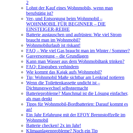
2
Lohnt der Kauf eines Wohnmobils, wenn man
berufstätig ist?
Ver- und Entsorgung beim Wohnmobil –
WOHNMOBIL FÜR BEGINNER – DIE
EINSTEIGER-REIHE
Batterie austauschen und aufrüsten: Wie viel Strom
braucht man im Wohnmobil?
Wohnmobilurlaub ist riskant!
FAQ – Wie viel Gas braucht man im Winter / Sommer?
Gasversorgung – die Grundlagen
Kann man Wasser aus dem Wohnmobiltank trinken?
FAQ: Eingraben verhindern
Wie kommt das Kajak aufs Wohnmobil?
Tip: Wohnmobil Maße sichtbar am Lenkrad notieren
Wenn die Toilettenkassette undicht ist –
Dichtungswechsel selbstgemacht
Batterieprobleme? Manchmal ist die Lösung einfacher,
als man denkt
Tipps für Wohnmobil-Bordbatterien: Darauf kommt es
an!
Ein Jahr Erfahrung mit der EFOY Brennstoffzelle im
Wohnmobil
Batterie checken! 2x im Jahr!
Klimaanlagenprobleme? Noch ein Tip