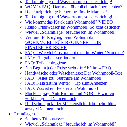
Tankreinigung und Wasserrohre, so ist es richtig!
WOMO-FAQ: Darf man überall einfach übernachten?
Die einzig richtige Sicherung für die Markise!
Tankreinigung und Wasserrohre, so ist es richtig!
Wie kommt das Kajak aufs Wohnmobil? VIDEO
Risiko Trinkwasser im Wohnmobil: So geht es sicher.
Wieviel „Solaranlage“ brauche ich im Wohnmobil?
Ver- und Entsorgung beim Wohnmobil –
WOHNMOBIL FÜR BEGINNER – DIE
EINSTEIGER-REIHE
FAQ – Wie viel Gas braucht man im Winter / Sommer?
FAQ: Eingraben verhindern
FAQ: Toilettenhygiene
Am Beginn jeder Reise steht die Abfahrt – FAQ
Handwäsche oder Waschanlage: Der Wohnmobil-Test
FAQ – Alles tot? Starthilfe am Wohnmobil
FAQ: Kaltstart im Winter – Tip zum Anheizen
FAQ: Was ist ein Fender am Wohnmobil
Mückenspray: Anti-Brumm und NOBITE wirken
wirklich gut – Daumen hoch
Und schon juckt der Mückenstich nicht mehr: bite-
away : Daumen hoch!
Grundlagen
Sauberes Trinkwasser
Wieviel „Solaranlage“ brauche ich im Wohnmobil?