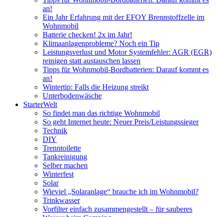
an!
Ein Jahr Erfahrung mit der EFOY Brennstoffzelle im
Wohnmobil
Batterie checken! 2x im Jahr!
Klimaanlagenprobleme? Noch ein Tip
Leistungsverlust und Motor Systemfehler: AGR (EGR)
reinigen statt austauschen lassen
Tipps für Wohnmobil-Bordbatterien: Darauf kommt es
an!
Wintertip: Falls die Heizung streikt
Unterbodenwäsche
StarterWelt
So findet man das richtige Wohnmobil
So geht Internet heute: Neuer Preis/Leistungssieger
Technik
DIY
Trenntoilette
Tankreinigung
Selber machen
Winterfest
Solar
Wieviel „Solaranlage“ brauche ich im Wohnmobil?
Trinkwasser
Vorfilter einfach zusammengestellt – für sauberes