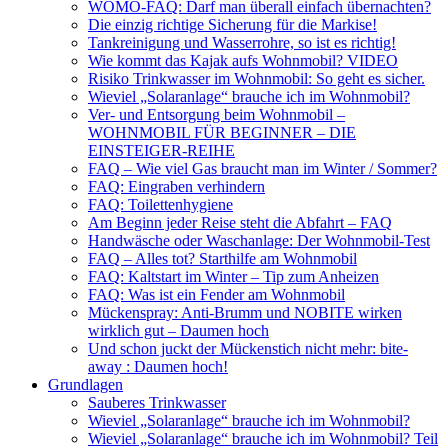
WOMO-FAQ: Darf man überall einfach übernachten?
Die einzig richtige Sicherung für die Markise!
Tankreinigung und Wasserrohre, so ist es richtig!
Wie kommt das Kajak aufs Wohnmobil? VIDEO
Risiko Trinkwasser im Wohnmobil: So geht es sicher.
Wieviel „Solaranlage“ brauche ich im Wohnmobil?
Ver- und Entsorgung beim Wohnmobil –
WOHNMOBIL FÜR BEGINNER – DIE
EINSTEIGER-REIHE
FAQ – Wie viel Gas braucht man im Winter / Sommer?
FAQ: Eingraben verhindern
FAQ: Toilettenhygiene
Am Beginn jeder Reise steht die Abfahrt – FAQ
Handwäsche oder Waschanlage: Der Wohnmobil-Test
FAQ – Alles tot? Starthilfe am Wohnmobil
FAQ: Kaltstart im Winter – Tip zum Anheizen
FAQ: Was ist ein Fender am Wohnmobil
Mückenspray: Anti-Brumm und NOBITE wirken
wirklich gut – Daumen hoch
Und schon juckt der Mückenstich nicht mehr: bite-
away : Daumen hoch!
Grundlagen
Sauberes Trinkwasser
Wieviel „Solaranlage“ brauche ich im Wohnmobil?
Wieviel „Solaranlage“ brauche ich im Wohnmobil? Teil