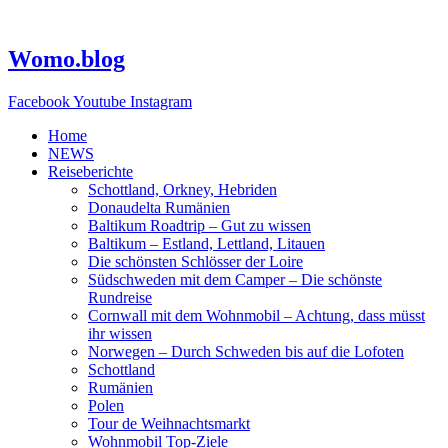
Zum
Inhalt
springen
Womo.blog
Facebook
Youtube
Instagram
Home
NEWS
Reiseberichte
Schottland, Orkney, Hebriden
Donaudelta Rumänien
Baltikum Roadtrip – Gut zu wissen
Baltikum – Estland, Lettland, Litauen
Die schönsten Schlösser der Loire
Südschweden mit dem Camper – Die schönste
Rundreise
Cornwall mit dem Wohnmobil – Achtung, dass müsst
ihr wissen
Norwegen – Durch Schweden bis auf die Lofoten
Schottland
Rumänien
Polen
Tour de Weihnachtsmarkt
Wohnmobil Top-Ziele