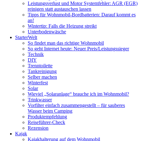
Leistungsverlust und Motor Systemfehler: AGR (EGR)
reinigen statt austauschen lassen
Tipps für Wohnmobil-Bordbatterien: Darauf kommt es
an!
Wintertip: Falls die Heizung streikt
Unterbodenwäsche
StarterWelt
So findet man das richtige Wohnmobil
So geht Internet heute: Neuer Preis/Leistungssieger
Technik
DIY
Trenntoilette
Tankreinigung
Selber machen
Winterfest
Solar
Wieviel „Solaranlage“ brauche ich im Wohnmobil?
Trinkwasser
Vorfilter einfach zusammengestellt – für sauberes
Wasser beim Camping
Produktempfehlung
Reiseführer-Check
Rezension
Kajak
Kajakhalterung auf dem Wohnmobil