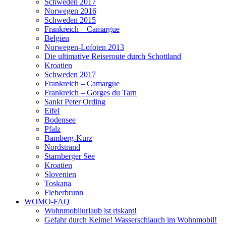
Schweden 2017
Norwegen 2016
Schweden 2015
Frankreich – Camargue
Belgien
Norwegen-Lofoten 2013
Die ultimative Reiseroute durch Schottland
Kroatien
Schweden 2017
Frankreich – Camargue
Frankreich – Gorges du Tarn
Sankt Peter Ording
Eifel
Bodensee
Pfalz
Bamberg-Kurz
Nordstrand
Starnberger See
Kroatien
Slovenien
Toskana
Fieberbrunn
WOMO-FAQ
Wohnmobilurlaub ist riskant!
Gefahr durch Keime! Wasserschlauch im Wohnmobil!