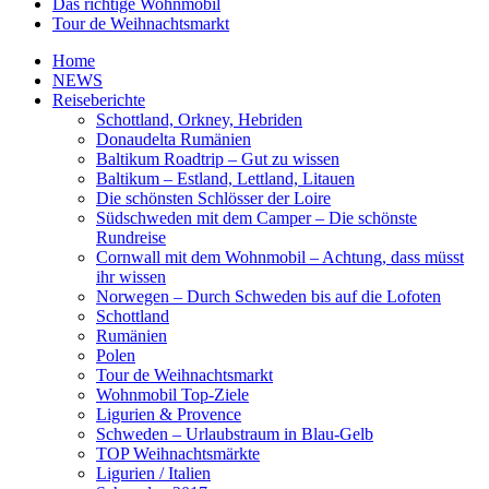
Das richtige Wohnmobil
Tour de Weihnachtsmarkt
Home
NEWS
Reiseberichte
Schottland, Orkney, Hebriden
Donaudelta Rumänien
Baltikum Roadtrip – Gut zu wissen
Baltikum – Estland, Lettland, Litauen
Die schönsten Schlösser der Loire
Südschweden mit dem Camper – Die schönste
Rundreise
Cornwall mit dem Wohnmobil – Achtung, dass müsst
ihr wissen
Norwegen – Durch Schweden bis auf die Lofoten
Schottland
Rumänien
Polen
Tour de Weihnachtsmarkt
Wohnmobil Top-Ziele
Ligurien & Provence
Schweden – Urlaubstraum in Blau-Gelb
TOP Weihnachtsmärkte
Ligurien / Italien