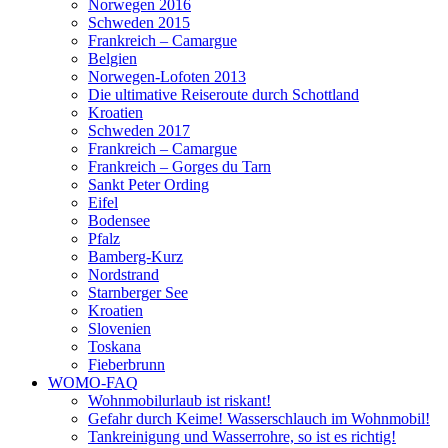
Norwegen 2016
Schweden 2015
Frankreich – Camargue
Belgien
Norwegen-Lofoten 2013
Die ultimative Reiseroute durch Schottland
Kroatien
Schweden 2017
Frankreich – Camargue
Frankreich – Gorges du Tarn
Sankt Peter Ording
Eifel
Bodensee
Pfalz
Bamberg-Kurz
Nordstrand
Starnberger See
Kroatien
Slovenien
Toskana
Fieberbrunn
WOMO-FAQ
Wohnmobilurlaub ist riskant!
Gefahr durch Keime! Wasserschlauch im Wohnmobil!
Tankreinigung und Wasserrohre, so ist es richtig!