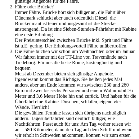
günstige Angebote für die Fähre.
Fähre oder Brücke?
Immer Fähre. Brücke hört sich billiger an, die Fahrt über
Dänemark schluckt aber auch ordentlich Diesel, die
Brückenmaut ist teuer und insgesamt ist die Strecke
anstrengend. Da ist eine Sieben-Stunden-Fährfahrt mit Kabine
eine erste Erholung.
Der Preisunterschied zwischen Brücke inkl. Sprit und Fähre
ist u.E. gering, Der Erholungsvorteil Fähre unübertroffen.
Die Fähre buchen wir schon um Weihnachten oder im Januar.
Wir fahren immer mit der TT-Line von Travemünde nach
Trelleborg. Für uns die beste Route, kostengünstig und
bequem.
Meist ab Dezember bieten sich günstige Angebote.
Irgendwann kommt das Richtige. Sie heißen jedes Mal
anders, aber am Ende kommen wir zwischen 230 und 260
Euro mit zwei bis sechs Personen und einem Wohnmobil >6
Meter und 3,6 Meter Höhe hin und zurück. Und haben für die
Überfahrt eine Kabine. Duschen, schlafen, eigene vier
Wände. Herrlich!
Die gewählten Termine lassen sich übrigens nachträglich
ändern. Tagesüberfahrten sind deutlich billiger, wie
Nachtfahrten. Passt auch für uns: Am Tag vorher reisen wir
an – 580 Kilometer, dann den Tag auf dem Schiff und wenn
wir erholt in Schweden ankommen, können wir zum ersten