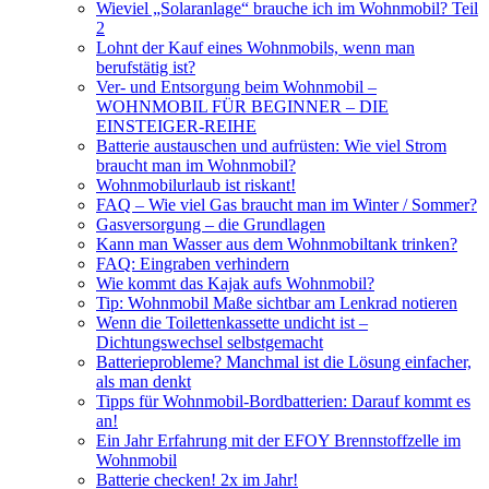
Wieviel „Solaranlage“ brauche ich im Wohnmobil? Teil
2
Lohnt der Kauf eines Wohnmobils, wenn man
berufstätig ist?
Ver- und Entsorgung beim Wohnmobil –
WOHNMOBIL FÜR BEGINNER – DIE
EINSTEIGER-REIHE
Batterie austauschen und aufrüsten: Wie viel Strom
braucht man im Wohnmobil?
Wohnmobilurlaub ist riskant!
FAQ – Wie viel Gas braucht man im Winter / Sommer?
Gasversorgung – die Grundlagen
Kann man Wasser aus dem Wohnmobiltank trinken?
FAQ: Eingraben verhindern
Wie kommt das Kajak aufs Wohnmobil?
Tip: Wohnmobil Maße sichtbar am Lenkrad notieren
Wenn die Toilettenkassette undicht ist –
Dichtungswechsel selbstgemacht
Batterieprobleme? Manchmal ist die Lösung einfacher,
als man denkt
Tipps für Wohnmobil-Bordbatterien: Darauf kommt es
an!
Ein Jahr Erfahrung mit der EFOY Brennstoffzelle im
Wohnmobil
Batterie checken! 2x im Jahr!