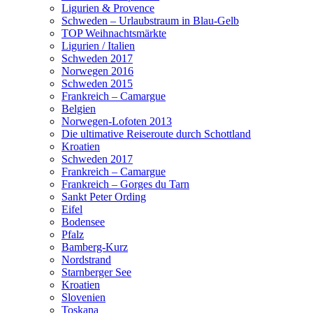
Ligurien & Provence
Schweden – Urlaubstraum in Blau-Gelb
TOP Weihnachtsmärkte
Ligurien / Italien
Schweden 2017
Norwegen 2016
Schweden 2015
Frankreich – Camargue
Belgien
Norwegen-Lofoten 2013
Die ultimative Reiseroute durch Schottland
Kroatien
Schweden 2017
Frankreich – Camargue
Frankreich – Gorges du Tarn
Sankt Peter Ording
Eifel
Bodensee
Pfalz
Bamberg-Kurz
Nordstrand
Starnberger See
Kroatien
Slovenien
Toskana