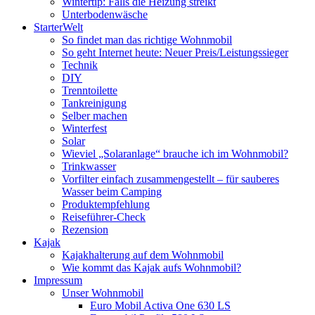
Wintertip: Falls die Heizung streikt
Unterbodenwäsche
StarterWelt
So findet man das richtige Wohnmobil
So geht Internet heute: Neuer Preis/Leistungssieger
Technik
DIY
Trenntoilette
Tankreinigung
Selber machen
Winterfest
Solar
Wieviel „Solaranlage“ brauche ich im Wohnmobil?
Trinkwasser
Vorfilter einfach zusammengestellt – für sauberes
Wasser beim Camping
Produktempfehlung
Reiseführer-Check
Rezension
Kajak
Kajakhalterung auf dem Wohnmobil
Wie kommt das Kajak aufs Wohnmobil?
Impressum
Unser Wohnmobil
Euro Mobil Activa One 630 LS