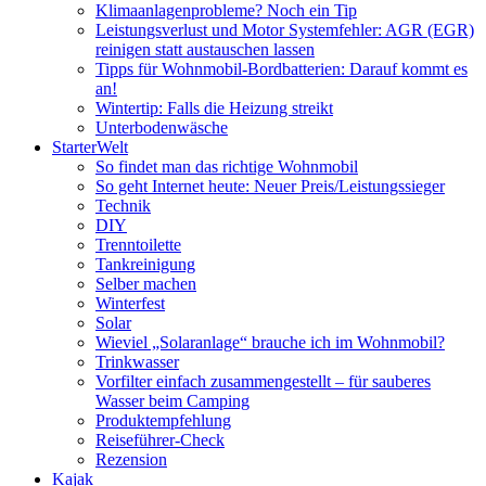
Klimaanlagenprobleme? Noch ein Tip
Leistungsverlust und Motor Systemfehler: AGR (EGR)
reinigen statt austauschen lassen
Tipps für Wohnmobil-Bordbatterien: Darauf kommt es
an!
Wintertip: Falls die Heizung streikt
Unterbodenwäsche
StarterWelt
So findet man das richtige Wohnmobil
So geht Internet heute: Neuer Preis/Leistungssieger
Technik
DIY
Trenntoilette
Tankreinigung
Selber machen
Winterfest
Solar
Wieviel „Solaranlage“ brauche ich im Wohnmobil?
Trinkwasser
Vorfilter einfach zusammengestellt – für sauberes
Wasser beim Camping
Produktempfehlung
Reiseführer-Check
Rezension
Kajak