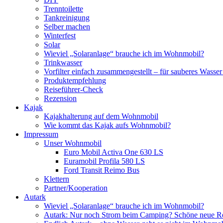
Trenntoilette
Tankreinigung
Selber machen
Winterfest
Solar
Wieviel „Solaranlage“ brauche ich im Wohnmobil?
Trinkwasser
Vorfilter einfach zusammengestellt – für sauberes Wass
Produktempfehlung
Reiseführer-Check
Rezension
Kajak
Kajakhalterung auf dem Wohnmobil
Wie kommt das Kajak aufs Wohnmobil?
Impressum
Unser Wohnmobil
Euro Mobil Activa One 630 LS
Euramobil Profila 580 LS
Ford Transit Reimo Bus
Klettern
Partner/Kooperation
Autark
Wieviel „Solaranlage“ brauche ich im Wohnmobil?
Autark: Nur noch Strom beim Camping? Schöne neue R