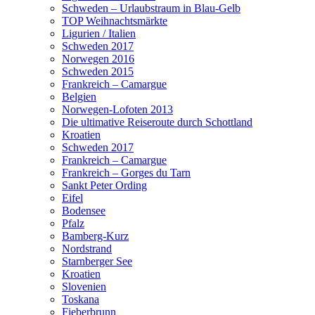
Schweden – Urlaubstraum in Blau-Gelb
TOP Weihnachtsmärkte
Ligurien / Italien
Schweden 2017
Norwegen 2016
Schweden 2015
Frankreich – Camargue
Belgien
Norwegen-Lofoten 2013
Die ultimative Reiseroute durch Schottland
Kroatien
Schweden 2017
Frankreich – Camargue
Frankreich – Gorges du Tarn
Sankt Peter Ording
Eifel
Bodensee
Pfalz
Bamberg-Kurz
Nordstrand
Starnberger See
Kroatien
Slovenien
Toskana
Fieberbrunn