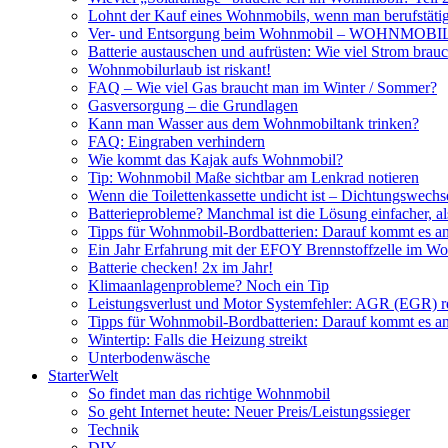
Lohnt der Kauf eines Wohnmobils, wenn man berufstätig
Ver- und Entsorgung beim Wohnmobil – WOHNMO
Batterie austauschen und aufrüsten: Wie viel Strom br
Wohnmobilurlaub ist riskant!
FAQ – Wie viel Gas braucht man im Winter / Sommer?
Gasversorgung – die Grundlagen
Kann man Wasser aus dem Wohnmobiltank trinken?
FAQ: Eingraben verhindern
Wie kommt das Kajak aufs Wohnmobil?
Tip: Wohnmobil Maße sichtbar am Lenkrad notieren
Wenn die Toilettenkassette undicht ist – Dichtungswechs
Batterieprobleme? Manchmal ist die Lösung einfacher, a
Tipps für Wohnmobil-Bordbatterien: Darauf kommt es a
Ein Jahr Erfahrung mit der EFOY Brennstoffzelle im W
Batterie checken! 2x im Jahr!
Klimaanlagenprobleme? Noch ein Tip
Leistungsverlust und Motor Systemfehler: AGR (EGR) rei
Tipps für Wohnmobil-Bordbatterien: Darauf kommt es a
Wintertip: Falls die Heizung streikt
Unterbodenwäsche
StarterWelt
So findet man das richtige Wohnmobil
So geht Internet heute: Neuer Preis/Leistungssieger
Technik
DIY