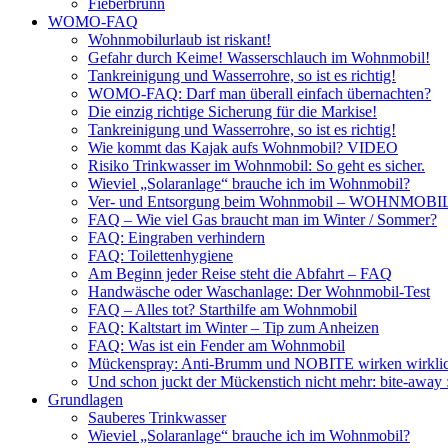
Fieberbrunn
WOMO-FAQ
Wohnmobilurlaub ist riskant!
Gefahr durch Keime! Wasserschlauch im Wohnmobil!
Tankreinigung und Wasserrohre, so ist es richtig!
WOMO-FAQ: Darf man überall einfach übernachten?
Die einzig richtige Sicherung für die Markise!
Tankreinigung und Wasserrohre, so ist es richtig!
Wie kommt das Kajak aufs Wohnmobil? VIDEO
Risiko Trinkwasser im Wohnmobil: So geht es sicher.
Wieviel „Solaranlage“ brauche ich im Wohnmobil?
Ver- und Entsorgung beim Wohnmobil – WOHNMO
FAQ – Wie viel Gas braucht man im Winter / Sommer?
FAQ: Eingraben verhindern
FAQ: Toilettenhygiene
Am Beginn jeder Reise steht die Abfahrt – FAQ
Handwäsche oder Waschanlage: Der Wohnmobil-Test
FAQ – Alles tot? Starthilfe am Wohnmobil
FAQ: Kaltstart im Winter – Tip zum Anheizen
FAQ: Was ist ein Fender am Wohnmobil
Mückenspray: Anti-Brumm und NOBITE wirken wirklic
Und schon juckt der Mückenstich nicht mehr: bite-away
Grundlagen
Sauberes Trinkwasser
Wieviel „Solaranlage“ brauche ich im Wohnmobil?