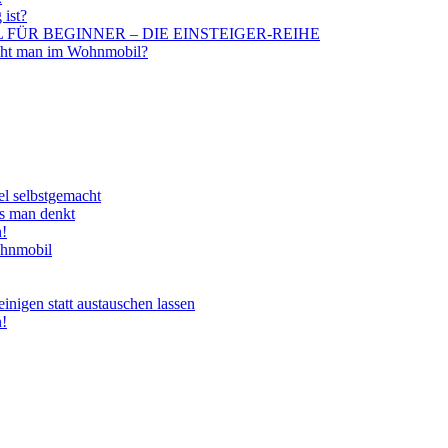
 ist?
BIL FÜR BEGINNER – DIE EINSTEIGER-REIHE
aucht man im Wohnmobil?
el selbstgemacht
ls man denkt
n!
ohnmobil
nigen statt austauschen lassen
n!