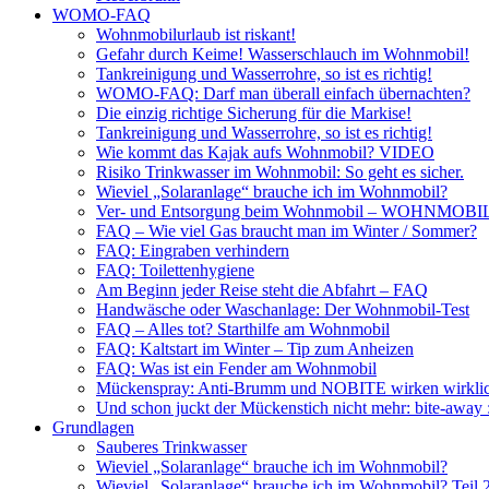
WOMO-FAQ
Wohnmobilurlaub ist riskant!
Gefahr durch Keime! Wasserschlauch im Wohnmobil!
Tankreinigung und Wasserrohre, so ist es richtig!
WOMO-FAQ: Darf man überall einfach übernachten?
Die einzig richtige Sicherung für die Markise!
Tankreinigung und Wasserrohre, so ist es richtig!
Wie kommt das Kajak aufs Wohnmobil? VIDEO
Risiko Trinkwasser im Wohnmobil: So geht es sicher.
Wieviel „Solaranlage“ brauche ich im Wohnmobil?
Ver- und Entsorgung beim Wohnmobil – WOHNMO
FAQ – Wie viel Gas braucht man im Winter / Sommer?
FAQ: Eingraben verhindern
FAQ: Toilettenhygiene
Am Beginn jeder Reise steht die Abfahrt – FAQ
Handwäsche oder Waschanlage: Der Wohnmobil-Test
FAQ – Alles tot? Starthilfe am Wohnmobil
FAQ: Kaltstart im Winter – Tip zum Anheizen
FAQ: Was ist ein Fender am Wohnmobil
Mückenspray: Anti-Brumm und NOBITE wirken wirklic
Und schon juckt der Mückenstich nicht mehr: bite-away
Grundlagen
Sauberes Trinkwasser
Wieviel „Solaranlage“ brauche ich im Wohnmobil?
Wieviel „Solaranlage“ brauche ich im Wohnmobil? Teil 