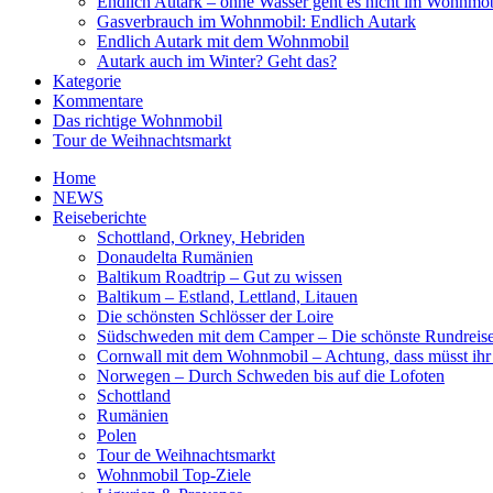
Endlich Autark – ohne Wasser geht es nicht im Wohnmob
Gasverbrauch im Wohnmobil: Endlich Autark
Endlich Autark mit dem Wohnmobil
Autark auch im Winter? Geht das?
Kategorie
Kommentare
Das richtige Wohnmobil
Tour de Weihnachtsmarkt
Home
NEWS
Reiseberichte
Schottland, Orkney, Hebriden
Donaudelta Rumänien
Baltikum Roadtrip – Gut zu wissen
Baltikum – Estland, Lettland, Litauen
Die schönsten Schlösser der Loire
Südschweden mit dem Camper – Die schönste Rundreis
Cornwall mit dem Wohnmobil – Achtung, dass müsst ihr
Norwegen – Durch Schweden bis auf die Lofoten
Schottland
Rumänien
Polen
Tour de Weihnachtsmarkt
Wohnmobil Top-Ziele