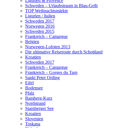
Ligurien & Provence
Schweden – Urlaubstraum in Blau-Gelb
TOP Weihnachtsmärkte
Ligurien / Italien
Schweden 2017
Norwegen 2016
Schweden 2015
Frankreich – Camargue
Belgien
Norwegen-Lofoten 2013
Die ultimative Reiseroute durch Schottland
Kroatien
Schweden 2017
Frankreich – Camargue
Frankreich – Gorges du Tarn
Sankt Peter Ording
Eifel
Bodensee
Pfalz
Bamberg-Kurz
Nordstrand
Starnberger See
Kroatien
Slovenien
Toskana