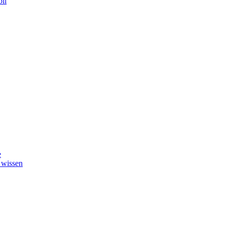
il
e
 wissen