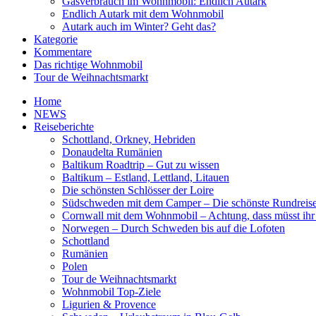
Gasverbrauch im Wohnmobil: Endlich Autark
Endlich Autark mit dem Wohnmobil
Autark auch im Winter? Geht das?
Kategorie
Kommentare
Das richtige Wohnmobil
Tour de Weihnachtsmarkt
Home
NEWS
Reiseberichte
Schottland, Orkney, Hebriden
Donaudelta Rumänien
Baltikum Roadtrip – Gut zu wissen
Baltikum – Estland, Lettland, Litauen
Die schönsten Schlösser der Loire
Südschweden mit dem Camper – Die schönste Rundreis
Cornwall mit dem Wohnmobil – Achtung, dass müsst ihr
Norwegen – Durch Schweden bis auf die Lofoten
Schottland
Rumänien
Polen
Tour de Weihnachtsmarkt
Wohnmobil Top-Ziele
Ligurien & Provence