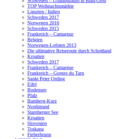
Schweden – Urlaubstraum in Blau-Gelb
TOP Weihnachtsmärkte
Ligurien / Italien
Schweden 2017
Norwegen 2016
Schweden 2015
Frankreich – Camargue
Belgien
Norwegen-Lofoten 2013
Die ultimative Reiseroute durch Schottland
Kroatien
Schweden 2017
Frankreich – Camargue
Frankreich – Gorges du Tarn
Sankt Peter Ording
Eifel
Bodensee
Pfalz
Bamberg-Kurz
Nordstrand
Starnberger See
Kroatien
Slovenien
Toskana
Fieberbrunn