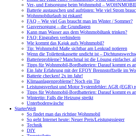
Ver- und Entsorgung beim Wohnmobil – WOHNMO
Batterie austauschen und aufrüsten: Wie viel Strom br
Wohnmobilurlaub ist riskant!
FAQ – Wie viel Gas braucht man im Winter / Sommer?
Gasversorgung – die Grundlagen
Kann man Wasser aus dem Wohnmobiltank trinken?
FAQ: Eingraben verhindern
Wie kommt das Kajak aufs Wohnmobil?
Tip: Wohnmobil Maße sichtbar am Lenkrad notieren
Wenn die Toilettenkassette undicht ist – Dichtungswechs
Batterieprobleme? Manchmal ist die Lösung einfacher, a
Tipps für Wohnmobil-Bordbatterien: Darauf kommt es a
Ein Jahr Erfahrung mit der EFOY Brennstoffzelle im W
Batterie checken! 2x im Jahr!
Klimaanlagenprobleme? Noch ein Tip
Leistungsverlust und Motor Systemfehler: AGR (EGR) rei
Tipps für Wohnmobil-Bordbatterien: Darauf kommt es a
Wintertip: Falls die Heizung streikt
Unterbodenwäsche
StarterWelt
So findet man das richtige Wohnmobil
So geht Internet heute: Neuer Preis/Leistungssieger
Technik
DIY
Trenntoilette