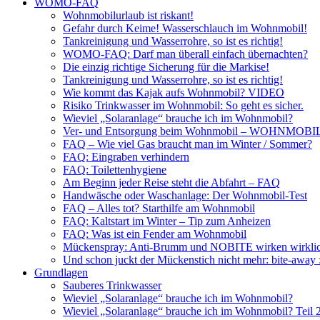
WOMO-FAQ
Wohnmobilurlaub ist riskant!
Gefahr durch Keime! Wasserschlauch im Wohnmobil!
Tankreinigung und Wasserrohre, so ist es richtig!
WOMO-FAQ: Darf man überall einfach übernachten?
Die einzig richtige Sicherung für die Markise!
Tankreinigung und Wasserrohre, so ist es richtig!
Wie kommt das Kajak aufs Wohnmobil? VIDEO
Risiko Trinkwasser im Wohnmobil: So geht es sicher.
Wieviel „Solaranlage“ brauche ich im Wohnmobil?
Ver- und Entsorgung beim Wohnmobil – WOHNMO
FAQ – Wie viel Gas braucht man im Winter / Sommer?
FAQ: Eingraben verhindern
FAQ: Toilettenhygiene
Am Beginn jeder Reise steht die Abfahrt – FAQ
Handwäsche oder Waschanlage: Der Wohnmobil-Test
FAQ – Alles tot? Starthilfe am Wohnmobil
FAQ: Kaltstart im Winter – Tip zum Anheizen
FAQ: Was ist ein Fender am Wohnmobil
Mückenspray: Anti-Brumm und NOBITE wirken wirklic
Und schon juckt der Mückenstich nicht mehr: bite-away
Grundlagen
Sauberes Trinkwasser
Wieviel „Solaranlage“ brauche ich im Wohnmobil?
Wieviel „Solaranlage“ brauche ich im Wohnmobil? Teil 