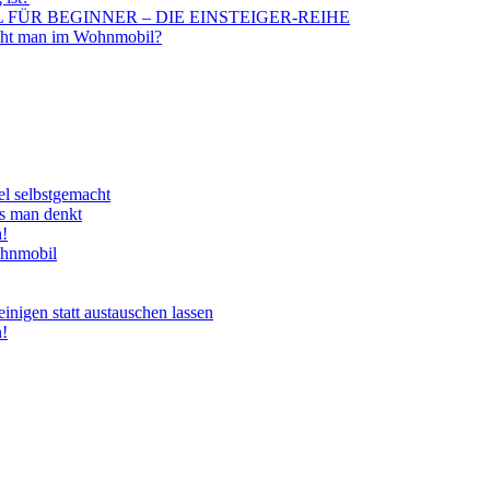
BIL FÜR BEGINNER – DIE EINSTEIGER-REIHE
aucht man im Wohnmobil?
el selbstgemacht
ls man denkt
n!
ohnmobil
nigen statt austauschen lassen
n!