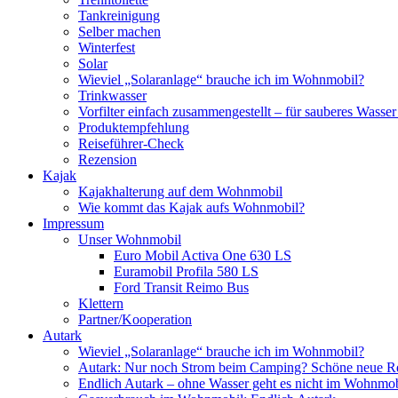
Tankreinigung
Selber machen
Winterfest
Solar
Wieviel „Solaranlage“ brauche ich im Wohnmobil?
Trinkwasser
Vorfilter einfach zusammengestellt – für sauberes Wass
Produktempfehlung
Reiseführer-Check
Rezension
Kajak
Kajakhalterung auf dem Wohnmobil
Wie kommt das Kajak aufs Wohnmobil?
Impressum
Unser Wohnmobil
Euro Mobil Activa One 630 LS
Euramobil Profila 580 LS
Ford Transit Reimo Bus
Klettern
Partner/Kooperation
Autark
Wieviel „Solaranlage“ brauche ich im Wohnmobil?
Autark: Nur noch Strom beim Camping? Schöne neue R
Endlich Autark – ohne Wasser geht es nicht im Wohnmob