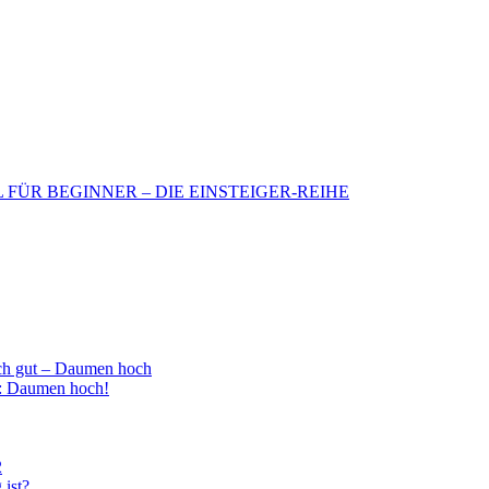
BIL FÜR BEGINNER – DIE EINSTEIGER-REIHE
h gut – Daumen hoch
 : Daumen hoch!
2
 ist?