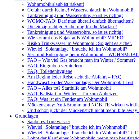
Wohnmobilurlaub ist riskant!
Gefahr durch Keime! Wasserschlauch im Wohnmobil!
Tankreinigung und Wasserrohre, so ist es richtig!
WOMO-FAQ: Darf man überall einfach übernachten?
Die einzig richtige Sicherung für die Markise!
Tankreinigung und Wasserrohre, so ist es richtig!
Wie kommt das Kajak aufs Wohnmobil? VIDEO
Risiko Trinkwasser im Wohnmobil: So geht es sicher.
Wieviel „Solaranlage“ brauche ich im Wohnmobil?
Ver- und Entsorgung beim Wohnmobil – WOHNMO
FAQ – Wie viel Gas braucht man im Winter / Sommer?
FAQ: Eingraben verhindern
FAQ: Toilettenhygiene
Am Beginn jeder Reise steht die Abfahrt – FAQ
Handwäsche oder Waschanlage: Der Wohnmobil-Test
FAQ – Alles tot? Starthilfe am Wohnmobil
FAQ: Kaltstart im Winter – Tip zum Anheizen
FAQ: Was ist ein Fender am Wohnmobil
Mückenspray: Anti-Brumm und NOBITE wirken wirklic
Und schon juckt der Mückenstich nicht mehr: bite-away
Grundlagen
Sauberes Trinkwasser
Wieviel „Solaranlage“ brauche ich im Wohnmobil?
Wieviel „Solaranlage“ brauche ich im Wohnmobil? Teil 
Lohnt der Kauf eines Wohnmobils, wenn man berufstätig