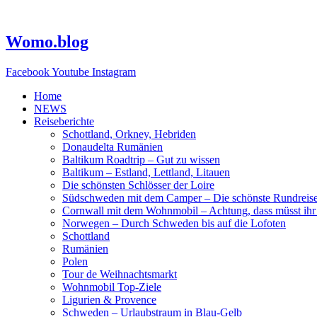
Zum
Inhalt
springen
Womo.blog
Facebook
Youtube
Instagram
Home
NEWS
Reiseberichte
Schottland, Orkney, Hebriden
Donaudelta Rumänien
Baltikum Roadtrip – Gut zu wissen
Baltikum – Estland, Lettland, Litauen
Die schönsten Schlösser der Loire
Südschweden mit dem Camper – Die schönste Rundreis
Cornwall mit dem Wohnmobil – Achtung, dass müsst ihr
Norwegen – Durch Schweden bis auf die Lofoten
Schottland
Rumänien
Polen
Tour de Weihnachtsmarkt
Wohnmobil Top-Ziele
Ligurien & Provence
Schweden – Urlaubstraum in Blau-Gelb