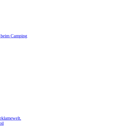
er beim Camping
eklamewelt.
il