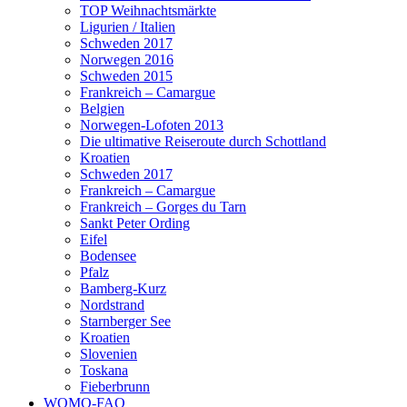
TOP Weihnachtsmärkte
Ligurien / Italien
Schweden 2017
Norwegen 2016
Schweden 2015
Frankreich – Camargue
Belgien
Norwegen-Lofoten 2013
Die ultimative Reiseroute durch Schottland
Kroatien
Schweden 2017
Frankreich – Camargue
Frankreich – Gorges du Tarn
Sankt Peter Ording
Eifel
Bodensee
Pfalz
Bamberg-Kurz
Nordstrand
Starnberger See
Kroatien
Slovenien
Toskana
Fieberbrunn
WOMO-FAQ