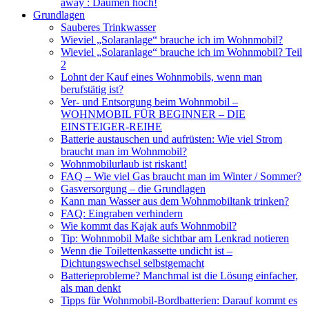
away : Daumen hoch!
Grundlagen
Sauberes Trinkwasser
Wieviel „Solaranlage“ brauche ich im Wohnmobil?
Wieviel „Solaranlage“ brauche ich im Wohnmobil? Teil
2
Lohnt der Kauf eines Wohnmobils, wenn man
berufstätig ist?
Ver- und Entsorgung beim Wohnmobil –
WOHNMOBIL FÜR BEGINNER – DIE
EINSTEIGER-REIHE
Batterie austauschen und aufrüsten: Wie viel Strom
braucht man im Wohnmobil?
Wohnmobilurlaub ist riskant!
FAQ – Wie viel Gas braucht man im Winter / Sommer?
Gasversorgung – die Grundlagen
Kann man Wasser aus dem Wohnmobiltank trinken?
FAQ: Eingraben verhindern
Wie kommt das Kajak aufs Wohnmobil?
Tip: Wohnmobil Maße sichtbar am Lenkrad notieren
Wenn die Toilettenkassette undicht ist –
Dichtungswechsel selbstgemacht
Batterieprobleme? Manchmal ist die Lösung einfacher,
als man denkt
Tipps für Wohnmobil-Bordbatterien: Darauf kommt es