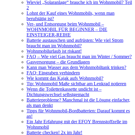
Wieviel „Solaranlage“ brauche ich im Wohnmobil? Teil
2
Lohnt der Kauf eines Wohnmobils, wenn man
berufstätig ist?
Ver- und Entsorgung beim Wohnmobil –
WOHNMOBIL FÜR BEGINNER – DIE
EINSTEIGER-REIHE
Batterie austauschen und aufrüsten: Wie viel Strom
braucht man im Wohnmobil?
Wohnmobilurlaub ist riskant!
FAQ – Wie viel Gas braucht man im Winter / Sommer?
Gasversorgung – die Grundlagen
Kann man Wasser aus dem Wohnmobiltank trinken?
FAQ: Eingraben verhindern
Wie kommt das Kajak aufs Wohnmobil?
Tip: Wohnmobil Maße sichtbar am Lenkrad notieren
Wenn die Toilettenkassette undicht ist –
Dichtungswechsel selbstgemacht
Batterieprobleme? Manchmal ist die Lösung einfacher,
als man denkt
Tipps für Wohnmobil-Bordbatterien: Darauf kommt es
an!
Ein Jahr Erfahrung mit der EFOY Brennstoffzelle im
Wohnmobil
Batterie checken! 2x im Jahr!