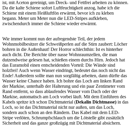
ist, mit Aceton gereinigt, um Dreck- und Fettfrei arbeiten zu können.
Da die kalte Schiene sofort Luftfeuchtigkeit anzog, habe ich die
Schiene mit einem Heißluftfön erwärmt, bevor ich zu kleben
begann. Meter um Meter nun die LED-Stripes aufkleben,
zwischendurch immer die Schiene wieder erwärmt.
Wie immer kommt nun der aufregendste Teil, der jedem
Wohnmobilbesitzer die Schweißperlen auf die Stirn zaubert: Löcher
bohren in die Außenhaut! Der Horror schlechthin: Ist es hinterher
auch dicht. Die Berichte über nasse Wohnraumzellen, die man
dutzendweise gelesen hat, schießen einem durchs Hirn. Jedoch hat
das Euramobil einen entscheidenden Vorteil: Die Wände sind
holzfrei! Auch wenn Wasser eindringt, bedeutet das noch nicht das
Ende! Außerdem sollte man nun sorgfältig arbeiten, dann dürfte das
Wasser keine Chance haben. Ich bohre das Loch am linken Rand
der Markise, unterhalb der Halterung und ein paar Zentimeter vom
Rand entfernt, so dass ablaufendes Wasser vom Dach oder der
Markise, automatisch am Loch vorbei läuft. Mit dem Einführen des
Kabels spritze ich schon Dichtmaterial (
Dekalin Dichtmasse)
in das
Loch, so ist das Dichtmaterial nicht nur außen, um das Loch,
sondern auch schon an den Rändern. Das Kabel mit dem LED-
Stripe verlöten, Schrumpfschlauch um die Lötstelle gibt zusätzlich
Sicherheit und das ganze großzügig mit Dichtmaterial absichern.