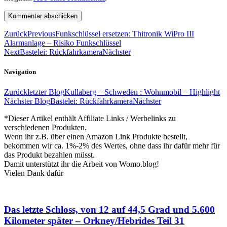
Zurück
Previous
Funkschlüssel ersetzen: Thitronik WiPro III
Alarmanlage – Risiko Funkschlüssel
Next
Bastelei: Rückfahrkamera
Nächster
Navigation
Zurück
letzter Blog
Kullaberg – Schweden : Wohnmobil – Highlight
Nächster Blog
Bastelei: Rückfahrkamera
Nächster
*Dieser Artikel enthält Affiliate Links / Werbelinks zu
verschiedenen Produkten.
Wenn ihr z.B. über einen Amazon Link Produkte bestellt,
bekommen wir ca. 1%-2% des Wertes, ohne dass ihr dafür mehr für
das Produkt bezahlen müsst.
Damit unterstützt ihr die Arbeit von Womo.blog!
Vielen Dank dafür
Das letzte Schloss, von 12 auf 44,5 Grad und 5.600
Kilometer später – Orkney/Hebrides Teil 31