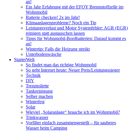
an!
Ein Jahr Erfahrung mit der EFOY Brennstoffzelle im
Wohnmobil
Batterie checken! 2x im Jahr!
Klimaanlagenprobleme? Noch ein Tip
Leistungsverlust und Motor Systemfehler: AGR (EGR)
reinigen statt austauschen lassen
Tipps für Wohnmobil-Bordbatterien: Darauf kommt es
an!
Wintertip: Falls die Heizung streikt
Unterbodenwäsche
StarterWelt
So findet man das richtige Wohnmobil
So geht Internet heute: Neuer Preis/Leistungssieger
Technik
DIY
Trenntoilette
Tankreinigung
Selber machen
Winterfest
Solar
Wieviel „Solaranlage“ brauche ich im Wohnmobil?
Trinkwasser
Vorfilter einfach zusammengestellt – für sauberes
Wasser beim Camping