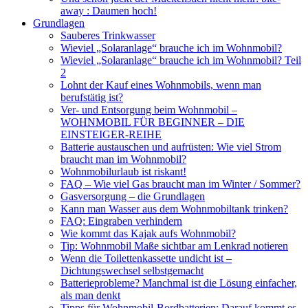
away : Daumen hoch!
Grundlagen
Sauberes Trinkwasser
Wieviel „Solaranlage“ brauche ich im Wohnmobil?
Wieviel „Solaranlage“ brauche ich im Wohnmobil? Teil
2
Lohnt der Kauf eines Wohnmobils, wenn man
berufstätig ist?
Ver- und Entsorgung beim Wohnmobil –
WOHNMOBIL FÜR BEGINNER – DIE
EINSTEIGER-REIHE
Batterie austauschen und aufrüsten: Wie viel Strom
braucht man im Wohnmobil?
Wohnmobilurlaub ist riskant!
FAQ – Wie viel Gas braucht man im Winter / Sommer?
Gasversorgung – die Grundlagen
Kann man Wasser aus dem Wohnmobiltank trinken?
FAQ: Eingraben verhindern
Wie kommt das Kajak aufs Wohnmobil?
Tip: Wohnmobil Maße sichtbar am Lenkrad notieren
Wenn die Toilettenkassette undicht ist –
Dichtungswechsel selbstgemacht
Batterieprobleme? Manchmal ist die Lösung einfacher,
als man denkt
Tipps für Wohnmobil-Bordbatterien: Darauf kommt es