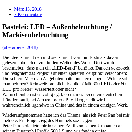
März 13, 2018
7 Kommentare
Bastelei: LED – Außenbeleuchtung /
Markisenbeleuchtung
(überarbeitet 2018)
Die Idee ist nicht neu und sie ist nicht von mir. Erstmals davon
gelesen habe ich davon in den Weiten des Webs. Dort wurde
beschrieben, dass man ein „LED-Band“ benötigt. Danach gegoogelt
und resigniert das Projekt auf einen späteren Zeitpunkt verschoben:
Die schiere Masse an Angeboten hatte mich erschlagen. Welche soll
man nehmen? Reinweiß, gelblich, bläulich? Mit 300 LED oder 60
LED pro Meter? Wasserfest oder nicht?
Wahrscheinlich ist es völlig egal, ob man es bei einem deutschen
Händler kauft, bei Amazon oder eBay. Hergestellt wird
wahrscheinlich irgendwo in China und das in einem einzigen Werk.
Wiederaufgenommen hatte ich das Thema, als sich Peter Pan bei mir
meldete. Ein Fingerzeig des Himmels sozusagen!
Peter Pan berichtete mir in seiner eMail von seinen Umbauten an
seinem Euramobil Profila 580 LS und wir fanden einige