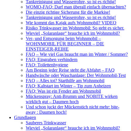
Tankreinigung und Wasserrohre, so ist es richtig!
WOMO-FAQ: Darf man überall einfach übernachten?
Die einzig richtige Sicherung für die Markise!
Tankreinigung und Wasserrohre, so ist es richtig!
Wie kommt das Kajak aufs Wohnmobil? VIDEO
Risiko Trinkwasser im Wohnmobil: So geht es sicher.
Wieviel „Solaranlage“ brauche ich im Wohnmobil?
Ver- und Entsorgung beim Wohnmobil –
WOHNMOBIL FÜR BEGINNER – DIE
EINSTEIGER-REIHE
FAQ – Wie viel Gas braucht man im Winter / Sommer?
FAQ: Eingraben verhindern
FAQ: Toilettenhygiene
Am Beginn jeder Reise steht die Abfahrt – FAQ
Handwäsche oder Waschanlage: Der Wohnmobil-Test
FAQ – Alles tot? Starthilfe am Wohnmobil
FAQ: Kaltstart im Winter – Tip zum Anheizen
FAQ: Was ist ein Fender am Wohnmobil
Mückenspray: Anti-Brumm und NOBITE wirken
wirklich gut – Daumen hoch
Und schon juckt der Mückenstich nicht mehr: bite-
away : Daumen hoch!
Grundlagen
Sauberes Trinkwasser
Wieviel „Solaranlage“ brauche ich im Wohnmobil?