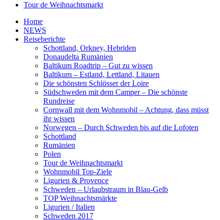
Tour de Weihnachtsmarkt
Home
NEWS
Reiseberichte
Schottland, Orkney, Hebriden
Donaudelta Rumänien
Baltikum Roadtrip – Gut zu wissen
Baltikum – Estland, Lettland, Litauen
Die schönsten Schlösser der Loire
Südschweden mit dem Camper – Die schönste
Rundreise
Cornwall mit dem Wohnmobil – Achtung, dass müsst
ihr wissen
Norwegen – Durch Schweden bis auf die Lofoten
Schottland
Rumänien
Polen
Tour de Weihnachtsmarkt
Wohnmobil Top-Ziele
Ligurien & Provence
Schweden – Urlaubstraum in Blau-Gelb
TOP Weihnachtsmärkte
Ligurien / Italien
Schweden 2017