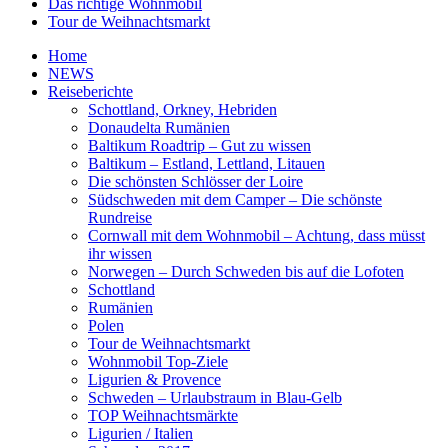
Das richtige Wohnmobil
Tour de Weihnachtsmarkt
Home
NEWS
Reiseberichte
Schottland, Orkney, Hebriden
Donaudelta Rumänien
Baltikum Roadtrip – Gut zu wissen
Baltikum – Estland, Lettland, Litauen
Die schönsten Schlösser der Loire
Südschweden mit dem Camper – Die schönste
Rundreise
Cornwall mit dem Wohnmobil – Achtung, dass müsst
ihr wissen
Norwegen – Durch Schweden bis auf die Lofoten
Schottland
Rumänien
Polen
Tour de Weihnachtsmarkt
Wohnmobil Top-Ziele
Ligurien & Provence
Schweden – Urlaubstraum in Blau-Gelb
TOP Weihnachtsmärkte
Ligurien / Italien