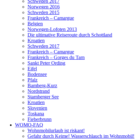
Schweden 2017
Norwegen 2016
Schweden 2015
Frankreich – Camargue
Belgien
Norwegen-Lofoten 2013
Die ultimative Reiseroute durch Schottland
Kroatien
Schweden 2017
Frankreich – Camargue
Frankreich – Gorges du Tarn
Sankt Peter Ording
Eifel
Bodensee
Pfalz
Bamberg-Kurz
Nordstrand
Starnberger See
Kroatien
Slovenien
Toskana
Fieberbrunn
WOMO-FAQ
Wohnmobilurlaub ist riskant!
Gefahr durch Keime! Wasserschlauch im Wohnmobil!