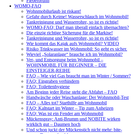
Fieberbrunn
WOMO-FAQ
Wohnmobilurlaub ist riskant!
Gefahr durch Keime! Wasserschlauch im Wohnmobil!
Tankreinigung und Wasserrohre, so ist es richtig!
WOMO-FAQ: Darf man überall einfach übernachten?
Die einzig richtige Sicherung für die Markise!
Tankreinigung und Wasserrohre, so ist es richtig!
Wie kommt das Kajak aufs Wohnmobil? VIDEO
Risiko Trinkwasser im Wohnmobil: So geht es sicher.
Wieviel „Solaranlage“ brauche ich im Wohnmobil?
Ver- und Entsorgung beim Wohnmobil –
WOHNMOBIL FÜR BEGINNER – DIE
EINSTEIGER-REIHE
FAQ – Wie viel Gas braucht man im Winter / Sommer?
FAQ: Eingraben verhindern
FAQ: Toilettenhygiene
Am Beginn jeder Reise steht die Abfahrt – FAQ
Handwäsche oder Waschanlage: Der Wohnmobil-Test
FAQ – Alles tot? Starthilfe am Wohnmobil
FAQ: Kaltstart im Winter – Tip zum Anheizen
FAQ: Was ist ein Fender am Wohnmobil
Mückenspray: Anti-Brumm und NOBITE wirken
wirklich gut – Daumen hoch
Und schon juckt der Mückenstich nicht mehr: bite-