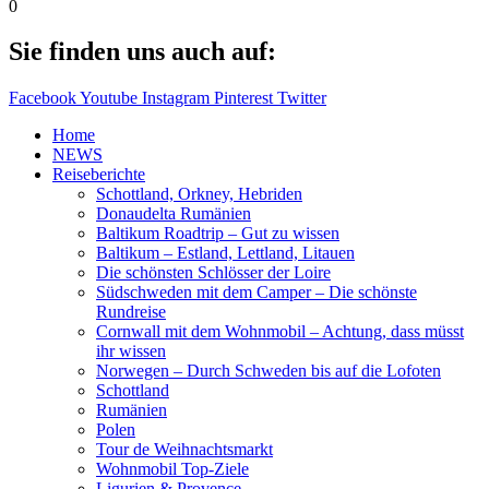
0
Sie finden uns auch auf:
Facebook
Youtube
Instagram
Pinterest
Twitter
Home
NEWS
Reiseberichte
Schottland, Orkney, Hebriden
Donaudelta Rumänien
Baltikum Roadtrip – Gut zu wissen
Baltikum – Estland, Lettland, Litauen
Die schönsten Schlösser der Loire
Südschweden mit dem Camper – Die schönste
Rundreise
Cornwall mit dem Wohnmobil – Achtung, dass müsst
ihr wissen
Norwegen – Durch Schweden bis auf die Lofoten
Schottland
Rumänien
Polen
Tour de Weihnachtsmarkt
Wohnmobil Top-Ziele
Ligurien & Provence