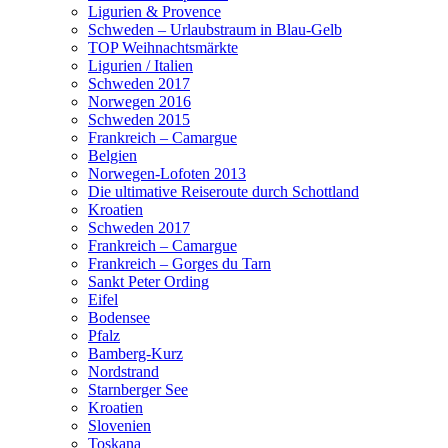
Ligurien & Provence
Schweden – Urlaubstraum in Blau-Gelb
TOP Weihnachtsmärkte
Ligurien / Italien
Schweden 2017
Norwegen 2016
Schweden 2015
Frankreich – Camargue
Belgien
Norwegen-Lofoten 2013
Die ultimative Reiseroute durch Schottland
Kroatien
Schweden 2017
Frankreich – Camargue
Frankreich – Gorges du Tarn
Sankt Peter Ording
Eifel
Bodensee
Pfalz
Bamberg-Kurz
Nordstrand
Starnberger See
Kroatien
Slovenien
Toskana