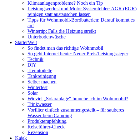
Klimaanlagenprobleme? Noch ein Tip
Leistungsverlust und Motor Systemfehler: AGR (EGR)
reinigen statt austauschen lassen
Tipps für Wohnmobil-Bordbatterien: Darauf kommt es
an!
Wintertip: Falls die Heizung streikt
Unterbodenwäsche
StarterWelt
So findet man das richtige Wohnmobil
So geht Internet heute: Neuer Preis/Leistungssieger
Technik
DIY
Trenntoilette
Tankreinigung
Selber machen
Winterfest
Solar
Wieviel „Solaranlage“ brauche ich im Wohnmobil?
Trinkwasser
Vorfilter einfach zusammengestellt – für sauberes
Wasser beim Camping
Produktempfehlung
Reiseführer-Check
Rezension
Kajak