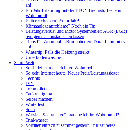
an!
Ein Jahr Erfahrung mit der EFOY Brennstoffzelle im
Wohnmobil
Batterie checken! 2x im Jahr!
Klimaanlagenprobleme? Noch ein Tip
Leistungsverlust und Motor Systemfehler: AGR (EGR)
reinigen statt austauschen lassen
Tipps für Wohnmobil-Bordbatterien: Darauf kommt es
an!
Wintertip: Falls die Heizung streikt
Unterbodenwäsche
StarterWelt
So findet man das richtige Wohnmobil
So geht Internet heute: Neuer Preis/Leistungssieger
Technik
DIY
Trenntoilette
Tankreinigung
Selber machen
Winterfest
Solar
Wieviel „Solaranlage“ brauche ich im Wohnmobil?
Trinkwasser
Vorfilter einfach zusammengestellt – für sauberes