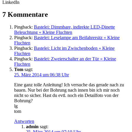
LinkedIn
7 Kommentare
Pingback:
Bastelei: Dimmbare, indirekte LED-Dinette
Beleuchtung « Kleine Fluchten
Pingback:
Bastelei: Leselampe am Beifahrersitz « Kleine
Fluchten
Pingback:
Bastelei: Licht im Zwischenboden « Kleine
Fluchten
Pingback:
Bastelei: Zweierschalter an der Tür « Kleine
Fluchten
Tom
sagt:
25. März 2014 um 06:38 Uhr
Eine ganz tolle Anleitung! Ich versuche das gerade nach zu
bauen. Nur bei der Bohrung nach innen bin ich mir noch
nicht so sicher. Hast du evtl. noch ein Detailfoto von der
Bohrung?
lg
tom
Antworten
admin
sagt:
25. März 2014 um 07:10 Uhr