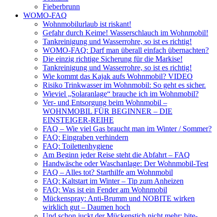
Fieberbrunn
WOMO-FAQ
Wohnmobilurlaub ist riskant!
Gefahr durch Keime! Wasserschlauch im Wohnmobil!
Tankreinigung und Wasserrohre, so ist es richtig!
WOMO-FAQ: Darf man überall einfach übernachten?
Die einzig richtige Sicherung für die Markise!
Tankreinigung und Wasserrohre, so ist es richtig!
Wie kommt das Kajak aufs Wohnmobil? VIDEO
Risiko Trinkwasser im Wohnmobil: So geht es sicher.
Wieviel „Solaranlage“ brauche ich im Wohnmobil?
Ver- und Entsorgung beim Wohnmobil –
WOHNMOBIL FÜR BEGINNER – DIE
EINSTEIGER-REIHE
FAQ – Wie viel Gas braucht man im Winter / Sommer?
FAQ: Eingraben verhindern
FAQ: Toilettenhygiene
Am Beginn jeder Reise steht die Abfahrt – FAQ
Handwäsche oder Waschanlage: Der Wohnmobil-Test
FAQ – Alles tot? Starthilfe am Wohnmobil
FAQ: Kaltstart im Winter – Tip zum Anheizen
FAQ: Was ist ein Fender am Wohnmobil
Mückenspray: Anti-Brumm und NOBITE wirken
wirklich gut – Daumen hoch
Und schon juckt der Mückenstich nicht mehr: bite-