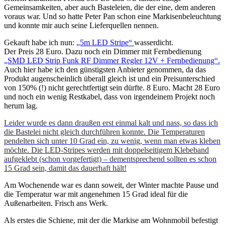
Gemeinsamkeiten, aber auch Basteleien, die der eine, dem anderen
voraus war. Und so hatte Peter Pan schon eine Markisenbeleuchtung
und konnte mir auch seine Lieferquellen nennen.
Gekauft habe ich nun:
„5m LED Stripe“
wasserdicht.
Der Preis 28 Euro. Dazu noch ein Dimmer mit Fernbedienung
„SMD LED Strip Funk RF Dimmer Regler 12V + Fernbedienung“
.
Auch hier habe ich den günstigsten Anbieter genommen, da das
Produkt augenscheinlich überall gleich ist und ein Preisunterschied
von 150% (!) nicht gerechtfertigt sein dürfte. 8 Euro. Macht 28 Euro
und noch ein wenig Restkabel, dass von irgendeinem Projekt noch
herum lag.
Leider wurde es dann draußen erst einmal kalt und nass, so dass ich
die Bastelei nicht gleich durchführen konnte. Die Temperaturen
pendelten sich unter 10 Grad ein, zu wenig, wenn man etwas kleben
möchte. Die LED-Stripes werden mit doppelseitigem Klebeband
aufgeklebt (schon vorgefertigt) – dementsprechend sollten es schon
15 Grad sein, damit das dauerhaft hält!
Am Wochenende war es dann soweit, der Winter machte Pause und
die Temperatur war mit angenehmen 15 Grad ideal für die
Außenarbeiten. Frisch ans Werk.
Als erstes die Schiene, mit der die Markise am Wohnmobil befestigt