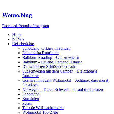
Zum
Inhalt
springen
Womo.blog
Facebook
Youtube
Instagram
Home
NEWS
Reiseberichte
Schottland, Orkney, Hebriden
Donaudelta Rumänien
Baltikum Roadtrip – Gut zu wissen
Baltikum – Estland, Lettland, Litauen
Die schönsten Schlösser der Loire
Südschweden mit dem Camper – Die schönste
Rundreise
Cornwall mit dem Wohnmobil – Achtung, dass müsst
ihr wissen
Norwegen – Durch Schweden bis auf die Lofoten
Schottland
Rumänien
Polen
Tour de Weihnachtsmarkt
Wohnmobil Top-Ziele