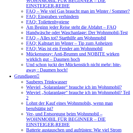
WOHNMOBIL FÜR BEGINNER – DIE
EINSTEIGER-REIHE
FAQ – Wie viel Gas braucht man im Winter / Sommer?
FAQ: Eingraben verhindern
FAQ: Toilettenhygiene
Am Beginn jeder Reise steht die Abfahrt – FAQ
Handwäsche oder Waschanlage: Der Wohnmobil-Test
FAQ – Alles tot? Starthilfe am Wohnmobil
FAQ: Kaltstart im Winter – Tip zum Anheizen
FAQ: Was ist ein Fender am Wohnmobil
Mückenspray: Anti-Brumm und NOBITE wirken
wirklich gut – Daumen hoch
Und schon juckt der Mückenstich nicht mehr: bite-
away : Daumen hoch!
Grundlagen
Sauberes Trinkwasser
Wieviel „Solaranlage“ brauche ich im Wohnmobil?
Wieviel „Solaranlage“ brauche ich im Wohnmobil? Teil
2
Lohnt der Kauf eines Wohnmobils, wenn man
berufstätig ist?
Ver- und Entsorgung beim Wohnmobil –
WOHNMOBIL FÜR BEGINNER – DIE
EINSTEIGER-REIHE
Batterie austauschen und aufrüsten: Wie viel Strom