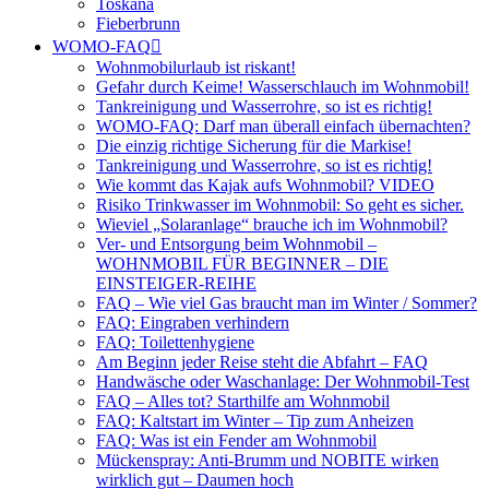
Toskana
Fieberbrunn
WOMO-FAQ
Wohnmobilurlaub ist riskant!
Gefahr durch Keime! Wasserschlauch im Wohnmobil!
Tankreinigung und Wasserrohre, so ist es richtig!
WOMO-FAQ: Darf man überall einfach übernachten?
Die einzig richtige Sicherung für die Markise!
Tankreinigung und Wasserrohre, so ist es richtig!
Wie kommt das Kajak aufs Wohnmobil? VIDEO
Risiko Trinkwasser im Wohnmobil: So geht es sicher.
Wieviel „Solaranlage“ brauche ich im Wohnmobil?
Ver- und Entsorgung beim Wohnmobil –
WOHNMOBIL FÜR BEGINNER – DIE
EINSTEIGER-REIHE
FAQ – Wie viel Gas braucht man im Winter / Sommer?
FAQ: Eingraben verhindern
FAQ: Toilettenhygiene
Am Beginn jeder Reise steht die Abfahrt – FAQ
Handwäsche oder Waschanlage: Der Wohnmobil-Test
FAQ – Alles tot? Starthilfe am Wohnmobil
FAQ: Kaltstart im Winter – Tip zum Anheizen
FAQ: Was ist ein Fender am Wohnmobil
Mückenspray: Anti-Brumm und NOBITE wirken
wirklich gut – Daumen hoch