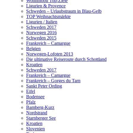
Wohnmobil Top-Ziele
Ligurien & Provence
Schweden – Urlaubstraum in Blau-Gelb
TOP Weihnachtsmärkte
Ligurien / Italien
Schweden 2017
Norwegen 2016
Schweden 2015
Frankreich – Camargue
Belgien
Norwegen-Lofoten 2013
Die ultimative Reiseroute durch Schottland
Kroatien
Schweden 2017
Frankreich – Camargue
Frankreich – Gorges du Tarn
Sankt Peter Ording
Eifel
Bodensee
Pfalz
Bamberg-Kurz
Nordstrand
Starnberger See
Kroatien
Slovenien