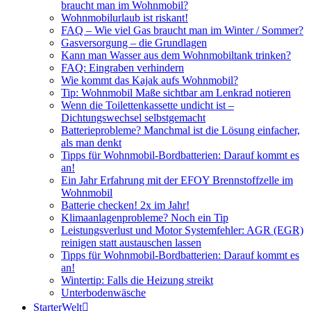
braucht man im Wohnmobil?
Wohnmobilurlaub ist riskant!
FAQ – Wie viel Gas braucht man im Winter / Sommer?
Gasversorgung – die Grundlagen
Kann man Wasser aus dem Wohnmobiltank trinken?
FAQ: Eingraben verhindern
Wie kommt das Kajak aufs Wohnmobil?
Tip: Wohnmobil Maße sichtbar am Lenkrad notieren
Wenn die Toilettenkassette undicht ist –
Dichtungswechsel selbstgemacht
Batterieprobleme? Manchmal ist die Lösung einfacher,
als man denkt
Tipps für Wohnmobil-Bordbatterien: Darauf kommt es
an!
Ein Jahr Erfahrung mit der EFOY Brennstoffzelle im
Wohnmobil
Batterie checken! 2x im Jahr!
Klimaanlagenprobleme? Noch ein Tip
Leistungsverlust und Motor Systemfehler: AGR (EGR)
reinigen statt austauschen lassen
Tipps für Wohnmobil-Bordbatterien: Darauf kommt es
an!
Wintertip: Falls die Heizung streikt
Unterbodenwäsche
StarterWelt