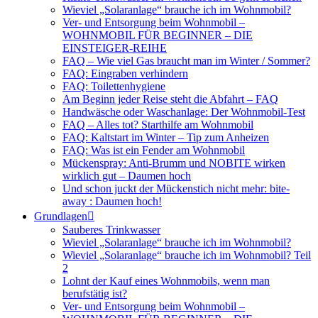
Wieviel „Solaranlage“ brauche ich im Wohnmobil?
Ver- und Entsorgung beim Wohnmobil –
WOHNMOBIL FÜR BEGINNER – DIE
EINSTEIGER-REIHE
FAQ – Wie viel Gas braucht man im Winter / Sommer?
FAQ: Eingraben verhindern
FAQ: Toilettenhygiene
Am Beginn jeder Reise steht die Abfahrt – FAQ
Handwäsche oder Waschanlage: Der Wohnmobil-Test
FAQ – Alles tot? Starthilfe am Wohnmobil
FAQ: Kaltstart im Winter – Tip zum Anheizen
FAQ: Was ist ein Fender am Wohnmobil
Mückenspray: Anti-Brumm und NOBITE wirken
wirklich gut – Daumen hoch
Und schon juckt der Mückenstich nicht mehr: bite-
away : Daumen hoch!
Grundlagen
Sauberes Trinkwasser
Wieviel „Solaranlage“ brauche ich im Wohnmobil?
Wieviel „Solaranlage“ brauche ich im Wohnmobil? Teil
2
Lohnt der Kauf eines Wohnmobils, wenn man
berufstätig ist?
Ver- und Entsorgung beim Wohnmobil –