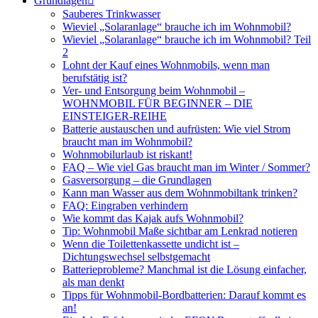
Grundlagen
Sauberes Trinkwasser
Wieviel „Solaranlage“ brauche ich im Wohnmobil?
Wieviel „Solaranlage“ brauche ich im Wohnmobil? Teil
2
Lohnt der Kauf eines Wohnmobils, wenn man
berufstätig ist?
Ver- und Entsorgung beim Wohnmobil –
WOHNMOBIL FÜR BEGINNER – DIE
EINSTEIGER-REIHE
Batterie austauschen und aufrüsten: Wie viel Strom
braucht man im Wohnmobil?
Wohnmobilurlaub ist riskant!
FAQ – Wie viel Gas braucht man im Winter / Sommer?
Gasversorgung – die Grundlagen
Kann man Wasser aus dem Wohnmobiltank trinken?
FAQ: Eingraben verhindern
Wie kommt das Kajak aufs Wohnmobil?
Tip: Wohnmobil Maße sichtbar am Lenkrad notieren
Wenn die Toilettenkassette undicht ist –
Dichtungswechsel selbstgemacht
Batterieprobleme? Manchmal ist die Lösung einfacher,
als man denkt
Tipps für Wohnmobil-Bordbatterien: Darauf kommt es
an!