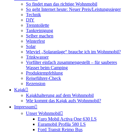
So findet man das richtige Wohnmobil
So geht Internet heute: Neuer Preis/Leistungssieger
Technik
DIY
Trenntoilette
Tankreinigung
Selber machen
Winterfest
Solar
Wieviel „Solaranlage“ brauche ich im Wohnmobil?
Trinkwasser
Vorfilter einfach zusammengestellt – für sauberes
Wasser beim Camping
Produktempfehlung
Reiseführer-Check
Rezension
Kajak
Kajakhalterung auf dem Wohnmobil
Wie kommt das Kajak aufs Wohnmobil?
Impressum
Unser Wohnmobil
Euro Mobil Activa One 630 LS
Euramobil Profila 580 LS
Ford Transit Reimo Bus