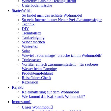
Wintertip: Falls die Heizung streikt
Unterbodenwäsche
StarterWelt
So findet man das richtige Wohnmobil
So geht Internet heute: Neuer Preis/Leistungssieger
Technik
DIY
Trenntoilette
Tankreinigung
Selber machen
Winterfest
Solar
Wieviel „Solaranlage“ brauche ich im Wohnmobil?
Trinkwasser
Vorfilter einfach zusammengestellt – für sauberes
Wasser beim Camping
Produktempfehlung
Reiseführer-Check
Rezension
Kajak
Kajakhalterung auf dem Wohnmobil
Wie kommt das Kajak aufs Wohnmobil?
Impressum
Unser Wohnmobil