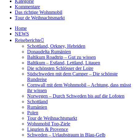
Kategorie
Kommentare
Das richtige Wohnmobil
Tour de Weihnachtsmarkt
Home
NEWS
Reiseberichte
Schottland, Orkney, Hebriden
Donaudelta Rumänien
Baltikum Roadtrip – Gut zu wissen
Baltikum – Estland, Lettland, Litauen
Die schönsten Schlösser der Loire
Südschweden mit dem Camper – Die schönste
Rundreise
Cornwall mit dem Wohnmobil – Achtung, dass müsst
ihr wissen
Norwegen – Durch Schweden bis auf die Lofoten
Schottland
Rumänien
Polen
Tour de Weihnachtsmarkt
Wohnmobil Top-Ziele
Ligurien & Provence
Schweden – Urlaubstraum in Blau-Gelb