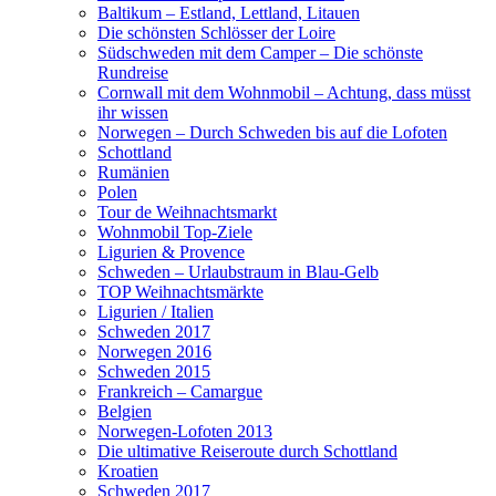
Baltikum – Estland, Lettland, Litauen
Die schönsten Schlösser der Loire
Südschweden mit dem Camper – Die schönste
Rundreise
Cornwall mit dem Wohnmobil – Achtung, dass müsst
ihr wissen
Norwegen – Durch Schweden bis auf die Lofoten
Schottland
Rumänien
Polen
Tour de Weihnachtsmarkt
Wohnmobil Top-Ziele
Ligurien & Provence
Schweden – Urlaubstraum in Blau-Gelb
TOP Weihnachtsmärkte
Ligurien / Italien
Schweden 2017
Norwegen 2016
Schweden 2015
Frankreich – Camargue
Belgien
Norwegen-Lofoten 2013
Die ultimative Reiseroute durch Schottland
Kroatien
Schweden 2017