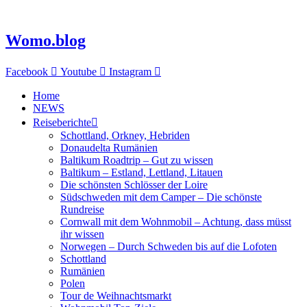
Zum
Inhalt
springen
Womo.blog
Facebook
Youtube
Instagram
Home
NEWS
Reiseberichte
Schottland, Orkney, Hebriden
Donaudelta Rumänien
Baltikum Roadtrip – Gut zu wissen
Baltikum – Estland, Lettland, Litauen
Die schönsten Schlösser der Loire
Südschweden mit dem Camper – Die schönste
Rundreise
Cornwall mit dem Wohnmobil – Achtung, dass müsst
ihr wissen
Norwegen – Durch Schweden bis auf die Lofoten
Schottland
Rumänien
Polen
Tour de Weihnachtsmarkt