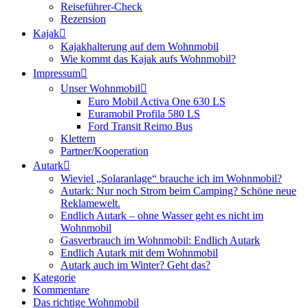
Reiseführer-Check
Rezension
Kajak
Kajakhalterung auf dem Wohnmobil
Wie kommt das Kajak aufs Wohnmobil?
Impressum
Unser Wohnmobil
Euro Mobil Activa One 630 LS
Euramobil Profila 580 LS
Ford Transit Reimo Bus
Klettern
Partner/Kooperation
Autark
Wieviel „Solaranlage“ brauche ich im Wohnmobil?
Autark: Nur noch Strom beim Camping? Schöne neue
Reklamewelt.
Endlich Autark – ohne Wasser geht es nicht im
Wohnmobil
Gasverbrauch im Wohnmobil: Endlich Autark
Endlich Autark mit dem Wohnmobil
Autark auch im Winter? Geht das?
Kategorie
Kommentare
Das richtige Wohnmobil