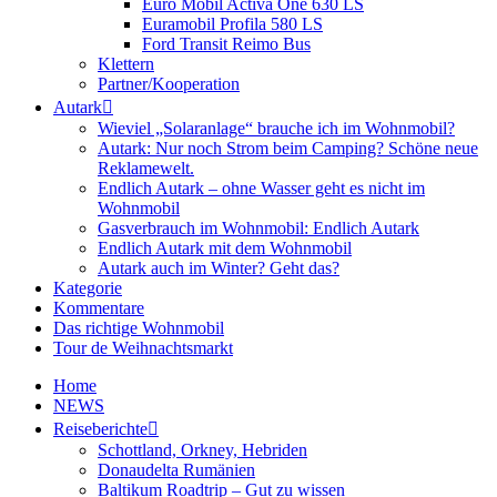
Euro Mobil Activa One 630 LS
Euramobil Profila 580 LS
Ford Transit Reimo Bus
Klettern
Partner/Kooperation
Autark
Wieviel „Solaranlage“ brauche ich im Wohnmobil?
Autark: Nur noch Strom beim Camping? Schöne neue
Reklamewelt.
Endlich Autark – ohne Wasser geht es nicht im
Wohnmobil
Gasverbrauch im Wohnmobil: Endlich Autark
Endlich Autark mit dem Wohnmobil
Autark auch im Winter? Geht das?
Kategorie
Kommentare
Das richtige Wohnmobil
Tour de Weihnachtsmarkt
Home
NEWS
Reiseberichte
Schottland, Orkney, Hebriden
Donaudelta Rumänien
Baltikum Roadtrip – Gut zu wissen