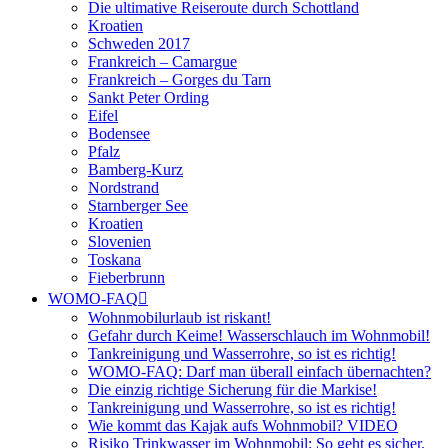
Die ultimative Reiseroute durch Schottland
Kroatien
Schweden 2017
Frankreich – Camargue
Frankreich – Gorges du Tarn
Sankt Peter Ording
Eifel
Bodensee
Pfalz
Bamberg-Kurz
Nordstrand
Starnberger See
Kroatien
Slovenien
Toskana
Fieberbrunn
WOMO-FAQ
Wohnmobilurlaub ist riskant!
Gefahr durch Keime! Wasserschlauch im Wohnmobil!
Tankreinigung und Wasserrohre, so ist es richtig!
WOMO-FAQ: Darf man überall einfach übernachten?
Die einzig richtige Sicherung für die Markise!
Tankreinigung und Wasserrohre, so ist es richtig!
Wie kommt das Kajak aufs Wohnmobil? VIDEO
Risiko Trinkwasser im Wohnmobil: So geht es sicher.