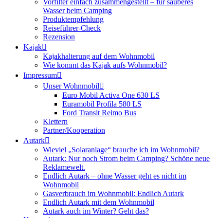
Vorfilter einfach zusammengestellt – für sauberes
Wasser beim Camping
Produktempfehlung
Reiseführer-Check
Rezension
Kajak
Kajakhalterung auf dem Wohnmobil
Wie kommt das Kajak aufs Wohnmobil?
Impressum
Unser Wohnmobil
Euro Mobil Activa One 630 LS
Euramobil Profila 580 LS
Ford Transit Reimo Bus
Klettern
Partner/Kooperation
Autark
Wieviel „Solaranlage“ brauche ich im Wohnmobil?
Autark: Nur noch Strom beim Camping? Schöne neue
Reklamewelt.
Endlich Autark – ohne Wasser geht es nicht im
Wohnmobil
Gasverbrauch im Wohnmobil: Endlich Autark
Endlich Autark mit dem Wohnmobil
Autark auch im Winter? Geht das?