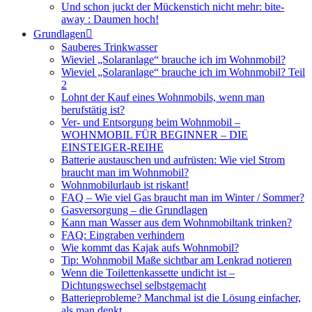
Und schon juckt der Mückenstich nicht mehr: bite-
away : Daumen hoch!
Grundlagen
Sauberes Trinkwasser
Wieviel „Solaranlage“ brauche ich im Wohnmobil?
Wieviel „Solaranlage“ brauche ich im Wohnmobil? Teil
2
Lohnt der Kauf eines Wohnmobils, wenn man
berufstätig ist?
Ver- und Entsorgung beim Wohnmobil –
WOHNMOBIL FÜR BEGINNER – DIE
EINSTEIGER-REIHE
Batterie austauschen und aufrüsten: Wie viel Strom
braucht man im Wohnmobil?
Wohnmobilurlaub ist riskant!
FAQ – Wie viel Gas braucht man im Winter / Sommer?
Gasversorgung – die Grundlagen
Kann man Wasser aus dem Wohnmobiltank trinken?
FAQ: Eingraben verhindern
Wie kommt das Kajak aufs Wohnmobil?
Tip: Wohnmobil Maße sichtbar am Lenkrad notieren
Wenn die Toilettenkassette undicht ist –
Dichtungswechsel selbstgemacht
Batterieprobleme? Manchmal ist die Lösung einfacher,
als man denkt