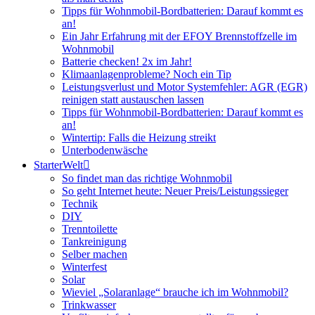
Tipps für Wohnmobil-Bordbatterien: Darauf kommt es
an!
Ein Jahr Erfahrung mit der EFOY Brennstoffzelle im
Wohnmobil
Batterie checken! 2x im Jahr!
Klimaanlagenprobleme? Noch ein Tip
Leistungsverlust und Motor Systemfehler: AGR (EGR)
reinigen statt austauschen lassen
Tipps für Wohnmobil-Bordbatterien: Darauf kommt es
an!
Wintertip: Falls die Heizung streikt
Unterbodenwäsche
StarterWelt
So findet man das richtige Wohnmobil
So geht Internet heute: Neuer Preis/Leistungssieger
Technik
DIY
Trenntoilette
Tankreinigung
Selber machen
Winterfest
Solar
Wieviel „Solaranlage“ brauche ich im Wohnmobil?
Trinkwasser