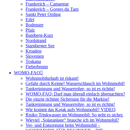
Frankreich – Camargue
Frankreich – Gorges du Tarn
Sankt Peter Ording
Eifel
Bodensee
Pfalz
Bamberg-Kurz
Nordstrand
Starnberger See
Kroatien
Slovenien
Toskana
Fieberbrunn
WOMO-FAQ
Wohnmobilurlaub ist riskant!
Gefahr durch Keime! Wasserschlauch im Wohnmobil!
Tankreinigung und Wasserrohre, so ist es richtig!
WOMO-FAQ: Darf man überall einfach übernachten?
Die einzig richtige Sicherung für die Markise!
Tankreinigung und Wasserrohre, so ist es richtig!
Wie kommt das Kajak aufs Wohnmobil? VIDEO
Risiko Trinkwasser im Wohnmobil: So geht es sicher.
Wieviel „Solaranlage“ brauche ich im Wohnmobil?
Ver- und Entsorgung beim Wohnmobil –