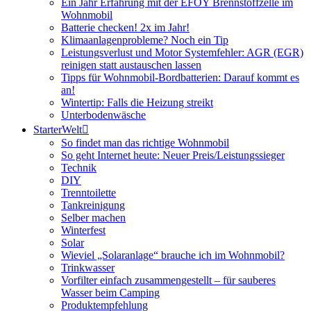
Ein Jahr Erfahrung mit der EFOY Brennstoffzelle im
Wohnmobil
Batterie checken! 2x im Jahr!
Klimaanlagenprobleme? Noch ein Tip
Leistungsverlust und Motor Systemfehler: AGR (EGR)
reinigen statt austauschen lassen
Tipps für Wohnmobil-Bordbatterien: Darauf kommt es
an!
Wintertip: Falls die Heizung streikt
Unterbodenwäsche
StarterWelt
So findet man das richtige Wohnmobil
So geht Internet heute: Neuer Preis/Leistungssieger
Technik
DIY
Trenntoilette
Tankreinigung
Selber machen
Winterfest
Solar
Wieviel „Solaranlage“ brauche ich im Wohnmobil?
Trinkwasser
Vorfilter einfach zusammengestellt – für sauberes
Wasser beim Camping
Produktempfehlung