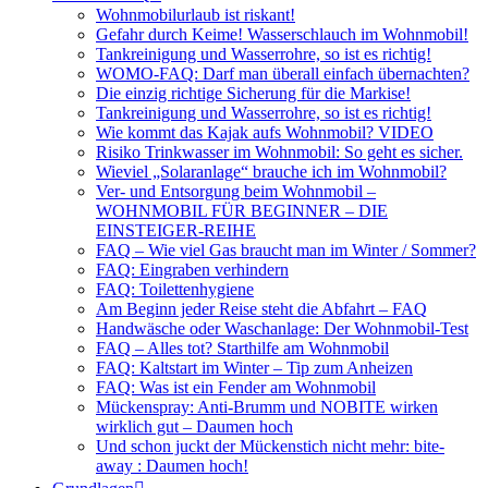
Wohnmobilurlaub ist riskant!
Gefahr durch Keime! Wasserschlauch im Wohnmobil!
Tankreinigung und Wasserrohre, so ist es richtig!
WOMO-FAQ: Darf man überall einfach übernachten?
Die einzig richtige Sicherung für die Markise!
Tankreinigung und Wasserrohre, so ist es richtig!
Wie kommt das Kajak aufs Wohnmobil? VIDEO
Risiko Trinkwasser im Wohnmobil: So geht es sicher.
Wieviel „Solaranlage“ brauche ich im Wohnmobil?
Ver- und Entsorgung beim Wohnmobil –
WOHNMOBIL FÜR BEGINNER – DIE
EINSTEIGER-REIHE
FAQ – Wie viel Gas braucht man im Winter / Sommer?
FAQ: Eingraben verhindern
FAQ: Toilettenhygiene
Am Beginn jeder Reise steht die Abfahrt – FAQ
Handwäsche oder Waschanlage: Der Wohnmobil-Test
FAQ – Alles tot? Starthilfe am Wohnmobil
FAQ: Kaltstart im Winter – Tip zum Anheizen
FAQ: Was ist ein Fender am Wohnmobil
Mückenspray: Anti-Brumm und NOBITE wirken
wirklich gut – Daumen hoch
Und schon juckt der Mückenstich nicht mehr: bite-
away : Daumen hoch!