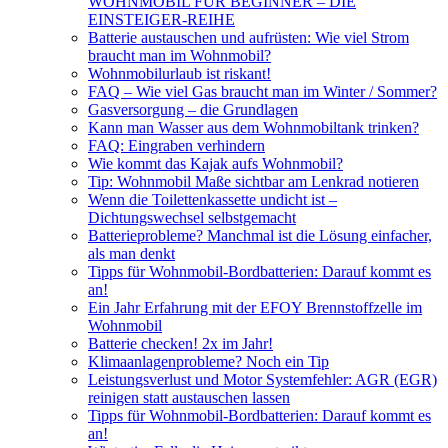
WOHNMOBIL FÜR BEGINNER – DIE
EINSTEIGER-REIHE
Batterie austauschen und aufrüsten: Wie viel Strom
braucht man im Wohnmobil?
Wohnmobilurlaub ist riskant!
FAQ – Wie viel Gas braucht man im Winter / Sommer?
Gasversorgung – die Grundlagen
Kann man Wasser aus dem Wohnmobiltank trinken?
FAQ: Eingraben verhindern
Wie kommt das Kajak aufs Wohnmobil?
Tip: Wohnmobil Maße sichtbar am Lenkrad notieren
Wenn die Toilettenkassette undicht ist –
Dichtungswechsel selbstgemacht
Batterieprobleme? Manchmal ist die Lösung einfacher,
als man denkt
Tipps für Wohnmobil-Bordbatterien: Darauf kommt es
an!
Ein Jahr Erfahrung mit der EFOY Brennstoffzelle im
Wohnmobil
Batterie checken! 2x im Jahr!
Klimaanlagenprobleme? Noch ein Tip
Leistungsverlust und Motor Systemfehler: AGR (EGR)
reinigen statt austauschen lassen
Tipps für Wohnmobil-Bordbatterien: Darauf kommt es
an!