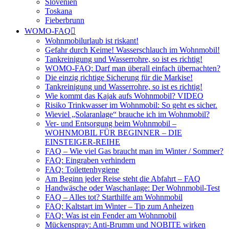
Slovenien
Toskana
Fieberbrunn
WOMO-FAQ
Wohnmobilurlaub ist riskant!
Gefahr durch Keime! Wasserschlauch im Wohnmobil!
Tankreinigung und Wasserrohre, so ist es richtig!
WOMO-FAQ: Darf man überall einfach übernachten?
Die einzig richtige Sicherung für die Markise!
Tankreinigung und Wasserrohre, so ist es richtig!
Wie kommt das Kajak aufs Wohnmobil? VIDEO
Risiko Trinkwasser im Wohnmobil: So geht es sicher.
Wieviel „Solaranlage“ brauche ich im Wohnmobil?
Ver- und Entsorgung beim Wohnmobil –
WOHNMOBIL FÜR BEGINNER – DIE
EINSTEIGER-REIHE
FAQ – Wie viel Gas braucht man im Winter / Sommer?
FAQ: Eingraben verhindern
FAQ: Toilettenhygiene
Am Beginn jeder Reise steht die Abfahrt – FAQ
Handwäsche oder Waschanlage: Der Wohnmobil-Test
FAQ – Alles tot? Starthilfe am Wohnmobil
FAQ: Kaltstart im Winter – Tip zum Anheizen
FAQ: Was ist ein Fender am Wohnmobil
Mückenspray: Anti-Brumm und NOBITE wirken