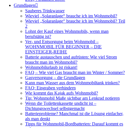
Grundlagen
Sauberes Trinkwasser
Wieviel „Solaranlage“ brauche ich im Wohnmobil?
Wieviel „Solaranlage“ brauche ich im Wohnmobil? Teil
2
Lohnt der Kauf eines Wohnmobils, wenn man
berufstätig ist?
Ver- und Entsorgung beim Wohnmobil –
WOHNMOBIL FÜR BEGINNER – DIE
EINSTEIGER-REIHE
Batterie austauschen und aufrüsten: Wie viel Strom
braucht man im Wohnmobil?
Wohnmobilurlaub ist riskant!
FAQ – Wie viel Gas braucht man im Winter / Sommer?
Gasversorgung – die Grundlagen
Kann man Wasser aus dem Wohnmobiltank trinken?
FAQ: Eingraben verhindern
Wie kommt das Kajak aufs Wohnmobil?
Tip: Wohnmobil Maße sichtbar am Lenkrad notieren
Wenn die Toilettenkassette undicht ist –
Dichtungswechsel selbstgemacht
Batterieprobleme? Manchmal ist die Lösung einfacher,
als man denkt
Tipps für Wohnmobil-Bordbatterien: Darauf kommt es