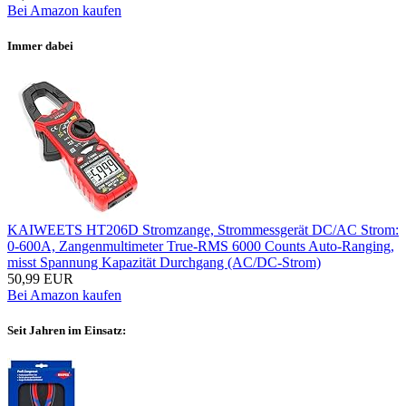
Bei Amazon kaufen
Immer dabei
KAIWEETS HT206D Stromzange, Strommessgerät DC/AC Strom:
0-600A, Zangenmultimeter True-RMS 6000 Counts Auto-Ranging,
misst Spannung Kapazität Durchgang (AC/DC-Strom)
50,99 EUR
Bei Amazon kaufen
Seit Jahren im Einsatz: