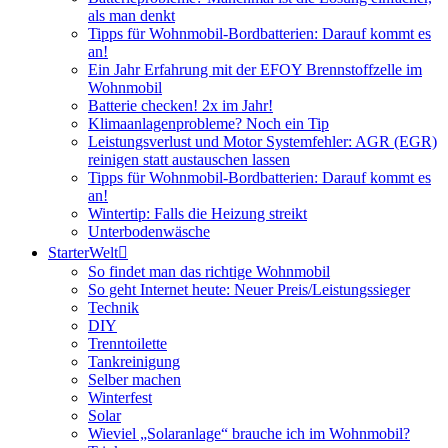
als man denkt
Tipps für Wohnmobil-Bordbatterien: Darauf kommt es
an!
Ein Jahr Erfahrung mit der EFOY Brennstoffzelle im
Wohnmobil
Batterie checken! 2x im Jahr!
Klimaanlagenprobleme? Noch ein Tip
Leistungsverlust und Motor Systemfehler: AGR (EGR)
reinigen statt austauschen lassen
Tipps für Wohnmobil-Bordbatterien: Darauf kommt es
an!
Wintertip: Falls die Heizung streikt
Unterbodenwäsche
StarterWelt
So findet man das richtige Wohnmobil
So geht Internet heute: Neuer Preis/Leistungssieger
Technik
DIY
Trenntoilette
Tankreinigung
Selber machen
Winterfest
Solar
Wieviel „Solaranlage“ brauche ich im Wohnmobil?