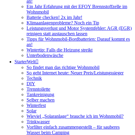
an!
Ein Jahr Erfahrung mit der EFOY Brennstoffzelle im
Wohnmobil
Batterie checken! 2x im Jahr!
Klimaanlagenprobleme? Noch ein Tip
Leistungsverlust und Motor Systemfehler: AGR (EGR)
reinigen statt austauschen lassen
Tipps für Wohnmobil-Bordbatterien: Darauf kommt es
an!
Wintertip: Falls die Heizung streikt
Unterbodenwäsche
StarterWelt
So findet man das richtige Wohnmobil
So geht Internet heute: Neuer Preis/Leistungssieger
Technik
DIY
Trenntoilette
Tankreinigung
Selber machen
Winterfest
Solar
Wieviel „Solaranlage“ brauche ich im Wohnmobil?
Trinkwasser
Vorfilter einfach zusammengestellt – für sauberes
Wasser beim Camping