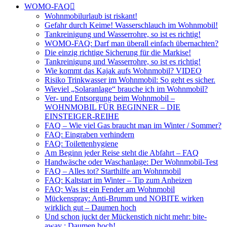
WOMO-FAQ
Wohnmobilurlaub ist riskant!
Gefahr durch Keime! Wasserschlauch im Wohnmobil!
Tankreinigung und Wasserrohre, so ist es richtig!
WOMO-FAQ: Darf man überall einfach übernachten?
Die einzig richtige Sicherung für die Markise!
Tankreinigung und Wasserrohre, so ist es richtig!
Wie kommt das Kajak aufs Wohnmobil? VIDEO
Risiko Trinkwasser im Wohnmobil: So geht es sicher.
Wieviel „Solaranlage“ brauche ich im Wohnmobil?
Ver- und Entsorgung beim Wohnmobil –
WOHNMOBIL FÜR BEGINNER – DIE
EINSTEIGER-REIHE
FAQ – Wie viel Gas braucht man im Winter / Sommer?
FAQ: Eingraben verhindern
FAQ: Toilettenhygiene
Am Beginn jeder Reise steht die Abfahrt – FAQ
Handwäsche oder Waschanlage: Der Wohnmobil-Test
FAQ – Alles tot? Starthilfe am Wohnmobil
FAQ: Kaltstart im Winter – Tip zum Anheizen
FAQ: Was ist ein Fender am Wohnmobil
Mückenspray: Anti-Brumm und NOBITE wirken
wirklich gut – Daumen hoch
Und schon juckt der Mückenstich nicht mehr: bite-
away : Daumen hoch!