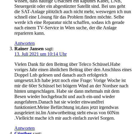
wissen, dass häufige Ursachen ein kaputtes Kabel, LNB,
Steuergerät oder ein abgestürzter Satellit sind. Bei uns geht
die SAT-Anlage plötzlich auch nicht mehr, weswegen ich nun
schnell eine Lösung für das Problem finden möchte. Selbe
werde ich eine Reparatur nicht schaffen, sodass ich gerade
nach einem TV-Service in Wien suche, der die Anlage
reparieren kann.
Antworten
Rainer Jansen
sagt:
13. Juli 2021 um 10:14 Uhr
Vielen Dank für den Beitrag über Teleco Schüssel.Habe
voriges Jahr einen ähnlichen Beitrag über den Anschluss eines
Doppel Lnb gelesen und danach auch erfolgreich
umgesetzt.Ich habe jetzt noch eine Frage: Vorige Woche ist
mir die 60er Schüssel bei böigem Wind an der Nordsee nach
hinten umgeschlagen. Habe sie dann mehrmals mit dem
Besen wieder hochgebracht und auch ein-und wieder
ausgefahren.Danach hat sie wieder einwandfrei
funktioniert.Meine Befürchtung ist,dass jetzt irgendwas
ausgeleiert ist.Im Antwortbeitrag steht etwas von 60Nm
.Vielleicht mache ich mir auch einfach zuviel Sorgen.
Antworten
Günther
sagt: