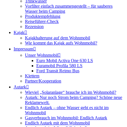
Trinkwasser
Vorfilter einfach zusammengestellt – für sauberes
Wasser beim Camping
Produktempfehlung
Reiseführer-Check
Rezension
Kajak
Kajakhalterung auf dem Wohnmobil
Wie kommt das Kajak aufs Wohnmobil?
Impressum
Unser Wohnmobil
Euro Mobil Activa One 630 LS
Euramobil Profila 580 LS
Ford Transit Reimo Bus
Klettern
Partner/Kooperation
Autark
Wieviel „Solaranlage“ brauche ich im Wohnmobil?
Autark: Nur noch Strom beim Camping? Schöne neue
Reklamewelt.
Endlich Autark – ohne Wasser geht es nicht im
Wohnmobil
Gasverbrauch im Wohnmobil: Endlich Autark
Endlich Autark mit dem Wohnmobil