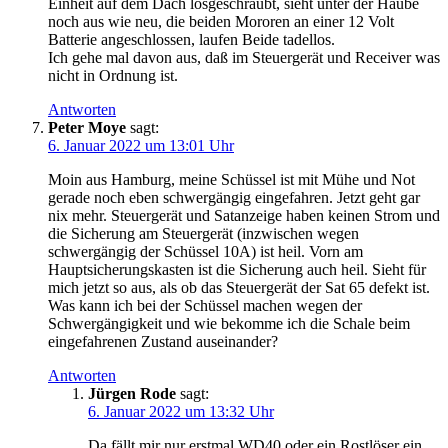
Einheit auf dem Dach losgeschraubt, sieht unter der Haube
noch aus wie neu, die beiden Mororen an einer 12 Volt
Batterie angeschlossen, laufen Beide tadellos.
Ich gehe mal davon aus, daß im Steuergerät und Receiver was
nicht in Ordnung ist.
Antworten
Peter Moye
sagt:
6. Januar 2022 um 13:01 Uhr
Moin aus Hamburg, meine Schüssel ist mit Mühe und Not
gerade noch eben schwergängig eingefahren. Jetzt geht gar
nix mehr. Steuergerät und Satanzeige haben keinen Strom und
die Sicherung am Steuergerät (inzwischen wegen
schwergängig der Schüssel 10A) ist heil. Vorn am
Hauptsicherungskasten ist die Sicherung auch heil. Sieht für
mich jetzt so aus, als ob das Steuergerät der Sat 65 defekt ist.
Was kann ich bei der Schüssel machen wegen der
Schwergängigkeit und wie bekomme ich die Schale beim
eingefahrenen Zustand auseinander?
Antworten
Jürgen Rode
sagt:
6. Januar 2022 um 13:32 Uhr
Da fällt mir nur erstmal WD40 oder ein Rostlöser ein.