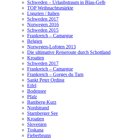
Schweden – Urlaubstraum in Blau-Gelb
TOP Weihnachtsmärkte
Ligurien / Italien
Schweden 2017
Norwegen 2016
Schweden 2015
Frankreich – Camargue
Belgien
Norwegen-Lofoten 2013
Die ultimative Reiseroute durch Schottland
Kroatien
Schweden 2017
Frankreich – Camargue
Frankreich – Gorges du Tarn
Sankt Peter Ording
Eifel
Bodensee
Pfalz
Bamberg-Kurz
Nordstrand
Starnberger See
Kroatien
Slovenien
Toskana
Fieberbrunn