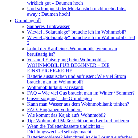
wirklich gut – Daumen hoch
Und schon juckt der Mückenstich nicht mehr: bite-
away : Daumen hoch!
Grundlagen
Sauberes Trinkwasser
Wieviel „Solaranlage“ brauche ich im Wohnmobil?
Wieviel „Solaranlage“ brauche ich im Wohnmobil? Teil
2
Lohnt der Kauf eines Wohnmobils, wenn man
berufstätig ist?
Ver- und Entsorgung beim Wohnmobil –
WOHNMOBIL FÜR BEGINNER – DIE
EINSTEIGER-REIHE
Batterie austauschen und aufrüsten: Wie viel Strom
braucht man im Wohnmobil?
Wohnmobilurlaub ist riskant!
FAQ – Wie viel Gas braucht man im Winter / Sommer?
Gasversorgung – die Grundlagen
Kann man Wasser aus dem Wohnmobiltank trinken?
FAQ: Eingraben verhindern
Wie kommt das Kajak aufs Wohnmobil?
Tip: Wohnmobil Maße sichtbar am Lenkrad notieren
Wenn die Toilettenkassette undicht ist –
Dichtungswechsel selbstgemacht
Batterieprobleme? Manchmal ist die Lösung einfacher,