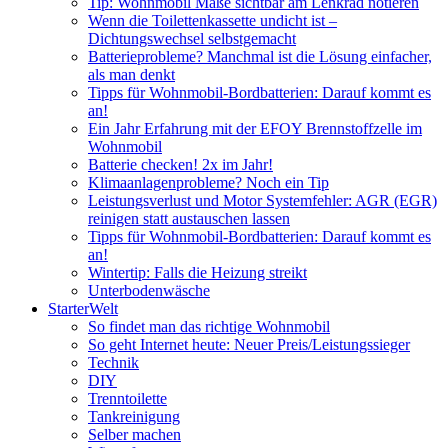
Tip: Wohnmobil Maße sichtbar am Lenkrad notieren
Wenn die Toilettenkassette undicht ist –
Dichtungswechsel selbstgemacht
Batterieprobleme? Manchmal ist die Lösung einfacher,
als man denkt
Tipps für Wohnmobil-Bordbatterien: Darauf kommt es
an!
Ein Jahr Erfahrung mit der EFOY Brennstoffzelle im
Wohnmobil
Batterie checken! 2x im Jahr!
Klimaanlagenprobleme? Noch ein Tip
Leistungsverlust und Motor Systemfehler: AGR (EGR)
reinigen statt austauschen lassen
Tipps für Wohnmobil-Bordbatterien: Darauf kommt es
an!
Wintertip: Falls die Heizung streikt
Unterbodenwäsche
StarterWelt
So findet man das richtige Wohnmobil
So geht Internet heute: Neuer Preis/Leistungssieger
Technik
DIY
Trenntoilette
Tankreinigung
Selber machen