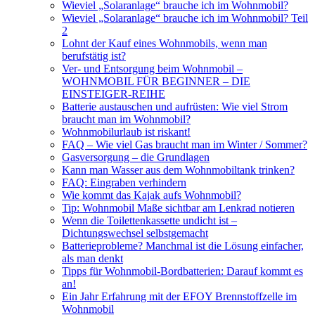
Wieviel „Solaranlage“ brauche ich im Wohnmobil?
Wieviel „Solaranlage“ brauche ich im Wohnmobil? Teil
2
Lohnt der Kauf eines Wohnmobils, wenn man
berufstätig ist?
Ver- und Entsorgung beim Wohnmobil –
WOHNMOBIL FÜR BEGINNER – DIE
EINSTEIGER-REIHE
Batterie austauschen und aufrüsten: Wie viel Strom
braucht man im Wohnmobil?
Wohnmobilurlaub ist riskant!
FAQ – Wie viel Gas braucht man im Winter / Sommer?
Gasversorgung – die Grundlagen
Kann man Wasser aus dem Wohnmobiltank trinken?
FAQ: Eingraben verhindern
Wie kommt das Kajak aufs Wohnmobil?
Tip: Wohnmobil Maße sichtbar am Lenkrad notieren
Wenn die Toilettenkassette undicht ist –
Dichtungswechsel selbstgemacht
Batterieprobleme? Manchmal ist die Lösung einfacher,
als man denkt
Tipps für Wohnmobil-Bordbatterien: Darauf kommt es
an!
Ein Jahr Erfahrung mit der EFOY Brennstoffzelle im
Wohnmobil