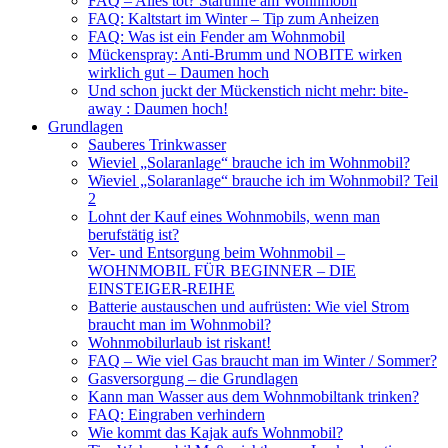
FAQ – Alles tot? Starthilfe am Wohnmobil
FAQ: Kaltstart im Winter – Tip zum Anheizen
FAQ: Was ist ein Fender am Wohnmobil
Mückenspray: Anti-Brumm und NOBITE wirken
wirklich gut – Daumen hoch
Und schon juckt der Mückenstich nicht mehr: bite-
away : Daumen hoch!
Grundlagen
Sauberes Trinkwasser
Wieviel „Solaranlage“ brauche ich im Wohnmobil?
Wieviel „Solaranlage“ brauche ich im Wohnmobil? Teil
2
Lohnt der Kauf eines Wohnmobils, wenn man
berufstätig ist?
Ver- und Entsorgung beim Wohnmobil –
WOHNMOBIL FÜR BEGINNER – DIE
EINSTEIGER-REIHE
Batterie austauschen und aufrüsten: Wie viel Strom
braucht man im Wohnmobil?
Wohnmobilurlaub ist riskant!
FAQ – Wie viel Gas braucht man im Winter / Sommer?
Gasversorgung – die Grundlagen
Kann man Wasser aus dem Wohnmobiltank trinken?
FAQ: Eingraben verhindern
Wie kommt das Kajak aufs Wohnmobil?