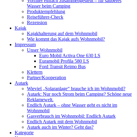
Vorfilter einfach zusammengestellt – für sauberes
Wasser beim Camping
Produktempfehlung
Reiseführer-Check
Rezension
Kajak
Kajakhalterung auf dem Wohnmobil
Wie kommt das Kajak aufs Wohnmobil?
Impressum
Unser Wohnmobil
Euro Mobil Activa One 630 LS
Euramobil Profila 580 LS
Ford Transit Reimo Bus
Klettern
Partner/Kooperation
Autark
Wieviel „Solaranlage“ brauche ich im Wohnmobil?
Autark: Nur noch Strom beim Camping? Schöne neue
Reklamewelt.
Endlich Autark – ohne Wasser geht es nicht im
Wohnmobil
Gasverbrauch im Wohnmobil: Endlich Autark
Endlich Autark mit dem Wohnmobil
Autark auch im Winter? Geht das?
Kategorie