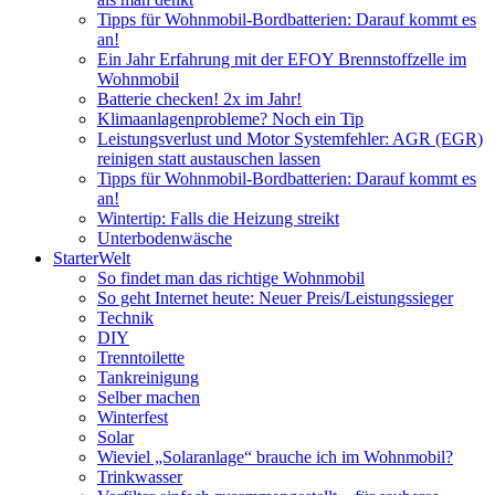
Tipps für Wohnmobil-Bordbatterien: Darauf kommt es
an!
Ein Jahr Erfahrung mit der EFOY Brennstoffzelle im
Wohnmobil
Batterie checken! 2x im Jahr!
Klimaanlagenprobleme? Noch ein Tip
Leistungsverlust und Motor Systemfehler: AGR (EGR)
reinigen statt austauschen lassen
Tipps für Wohnmobil-Bordbatterien: Darauf kommt es
an!
Wintertip: Falls die Heizung streikt
Unterbodenwäsche
StarterWelt
So findet man das richtige Wohnmobil
So geht Internet heute: Neuer Preis/Leistungssieger
Technik
DIY
Trenntoilette
Tankreinigung
Selber machen
Winterfest
Solar
Wieviel „Solaranlage“ brauche ich im Wohnmobil?
Trinkwasser