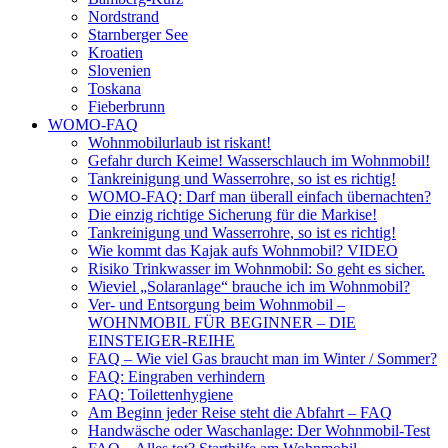
Nordstrand
Starnberger See
Kroatien
Slovenien
Toskana
Fieberbrunn
WOMO-FAQ
Wohnmobilurlaub ist riskant!
Gefahr durch Keime! Wasserschlauch im Wohnmobil!
Tankreinigung und Wasserrohre, so ist es richtig!
WOMO-FAQ: Darf man überall einfach übernachten?
Die einzig richtige Sicherung für die Markise!
Tankreinigung und Wasserrohre, so ist es richtig!
Wie kommt das Kajak aufs Wohnmobil? VIDEO
Risiko Trinkwasser im Wohnmobil: So geht es sicher.
Wieviel „Solaranlage“ brauche ich im Wohnmobil?
Ver- und Entsorgung beim Wohnmobil –
WOHNMOBIL FÜR BEGINNER – DIE
EINSTEIGER-REIHE
FAQ – Wie viel Gas braucht man im Winter / Sommer?
FAQ: Eingraben verhindern
FAQ: Toilettenhygiene
Am Beginn jeder Reise steht die Abfahrt – FAQ
Handwäsche oder Waschanlage: Der Wohnmobil-Test