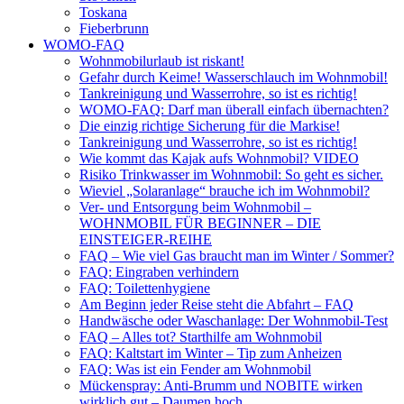
Toskana
Fieberbrunn
WOMO-FAQ
Wohnmobilurlaub ist riskant!
Gefahr durch Keime! Wasserschlauch im Wohnmobil!
Tankreinigung und Wasserrohre, so ist es richtig!
WOMO-FAQ: Darf man überall einfach übernachten?
Die einzig richtige Sicherung für die Markise!
Tankreinigung und Wasserrohre, so ist es richtig!
Wie kommt das Kajak aufs Wohnmobil? VIDEO
Risiko Trinkwasser im Wohnmobil: So geht es sicher.
Wieviel „Solaranlage“ brauche ich im Wohnmobil?
Ver- und Entsorgung beim Wohnmobil –
WOHNMOBIL FÜR BEGINNER – DIE
EINSTEIGER-REIHE
FAQ – Wie viel Gas braucht man im Winter / Sommer?
FAQ: Eingraben verhindern
FAQ: Toilettenhygiene
Am Beginn jeder Reise steht die Abfahrt – FAQ
Handwäsche oder Waschanlage: Der Wohnmobil-Test
FAQ – Alles tot? Starthilfe am Wohnmobil
FAQ: Kaltstart im Winter – Tip zum Anheizen
FAQ: Was ist ein Fender am Wohnmobil
Mückenspray: Anti-Brumm und NOBITE wirken
wirklich gut – Daumen hoch