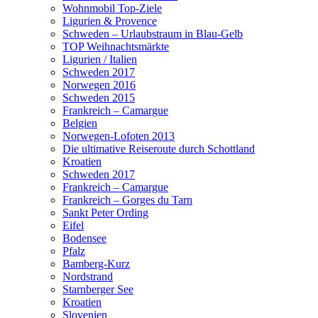
Wohnmobil Top-Ziele
Ligurien & Provence
Schweden – Urlaubstraum in Blau-Gelb
TOP Weihnachtsmärkte
Ligurien / Italien
Schweden 2017
Norwegen 2016
Schweden 2015
Frankreich – Camargue
Belgien
Norwegen-Lofoten 2013
Die ultimative Reiseroute durch Schottland
Kroatien
Schweden 2017
Frankreich – Camargue
Frankreich – Gorges du Tarn
Sankt Peter Ording
Eifel
Bodensee
Pfalz
Bamberg-Kurz
Nordstrand
Starnberger See
Kroatien
Slovenien