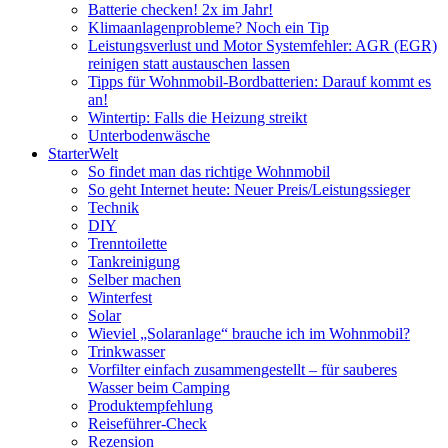
Batterie checken! 2x im Jahr!
Klimaanlagenprobleme? Noch ein Tip
Leistungsverlust und Motor Systemfehler: AGR (EGR)
reinigen statt austauschen lassen
Tipps für Wohnmobil-Bordbatterien: Darauf kommt es
an!
Wintertip: Falls die Heizung streikt
Unterbodenwäsche
StarterWelt
So findet man das richtige Wohnmobil
So geht Internet heute: Neuer Preis/Leistungssieger
Technik
DIY
Trenntoilette
Tankreinigung
Selber machen
Winterfest
Solar
Wieviel „Solaranlage“ brauche ich im Wohnmobil?
Trinkwasser
Vorfilter einfach zusammengestellt – für sauberes
Wasser beim Camping
Produktempfehlung
Reiseführer-Check
Rezension