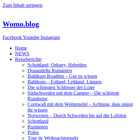
Zum Inhalt springen
Womo.blog
Facebook
Youtube
Instagram
Home
NEWS
Reiseberichte
Schottland, Orkney, Hebriden
Donaudelta Rumänien
Baltikum Roadtrip – Gut zu wissen
Baltikum – Estland, Lettland, Litauen
Die schönsten Schlösser der Loire
Südschweden mit dem Camper – Die schönste
Rundreise
Cornwall mit dem Wohnmobil – Achtung, dass müsst
ihr wissen
Norwegen – Durch Schweden bis auf die Lofoten
Schottland
Rumänien
Polen
Tour de Weihnachtsmarkt