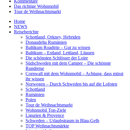
Kommentare
Das richtige Wohnmobil
Tour de Weihnachtsmarkt
Home
NEWS
Reiseberichte
Schottland, Orkney, Hebriden
Donaudelta Rumänien
Baltikum Roadtrip – Gut zu wissen
Baltikum – Estland, Lettland, Litauen
Die schönsten Schlösser der Loire
Südschweden mit dem Camper – Die schönste
Rundreise
Cornwall mit dem Wohnmobil – Achtung, dass müsst
ihr wissen
Norwegen – Durch Schweden bis auf die Lofoten
Schottland
Rumänien
Polen
Tour de Weihnachtsmarkt
Wohnmobil Top-Ziele
Ligurien & Provence
Schweden – Urlaubstraum in Blau-Gelb
TOP Weihnachtsmärkte