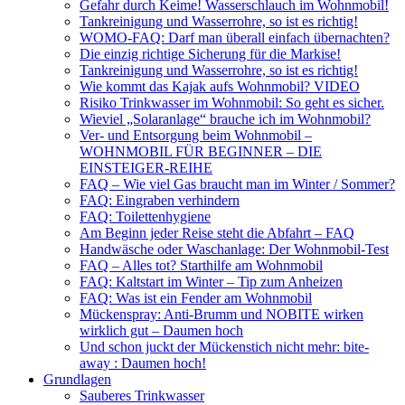
Gefahr durch Keime! Wasserschlauch im Wohnmobil!
Tankreinigung und Wasserrohre, so ist es richtig!
WOMO-FAQ: Darf man überall einfach übernachten?
Die einzig richtige Sicherung für die Markise!
Tankreinigung und Wasserrohre, so ist es richtig!
Wie kommt das Kajak aufs Wohnmobil? VIDEO
Risiko Trinkwasser im Wohnmobil: So geht es sicher.
Wieviel „Solaranlage“ brauche ich im Wohnmobil?
Ver- und Entsorgung beim Wohnmobil –
WOHNMOBIL FÜR BEGINNER – DIE
EINSTEIGER-REIHE
FAQ – Wie viel Gas braucht man im Winter / Sommer?
FAQ: Eingraben verhindern
FAQ: Toilettenhygiene
Am Beginn jeder Reise steht die Abfahrt – FAQ
Handwäsche oder Waschanlage: Der Wohnmobil-Test
FAQ – Alles tot? Starthilfe am Wohnmobil
FAQ: Kaltstart im Winter – Tip zum Anheizen
FAQ: Was ist ein Fender am Wohnmobil
Mückenspray: Anti-Brumm und NOBITE wirken
wirklich gut – Daumen hoch
Und schon juckt der Mückenstich nicht mehr: bite-
away : Daumen hoch!
Grundlagen
Sauberes Trinkwasser