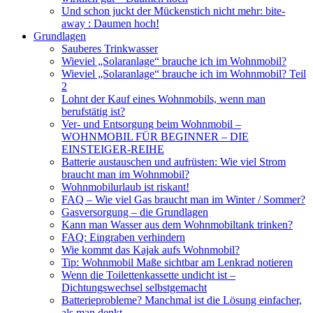
Und schon juckt der Mückenstich nicht mehr: bite-
away : Daumen hoch!
Grundlagen
Sauberes Trinkwasser
Wieviel „Solaranlage“ brauche ich im Wohnmobil?
Wieviel „Solaranlage“ brauche ich im Wohnmobil? Teil
2
Lohnt der Kauf eines Wohnmobils, wenn man
berufstätig ist?
Ver- und Entsorgung beim Wohnmobil –
WOHNMOBIL FÜR BEGINNER – DIE
EINSTEIGER-REIHE
Batterie austauschen und aufrüsten: Wie viel Strom
braucht man im Wohnmobil?
Wohnmobilurlaub ist riskant!
FAQ – Wie viel Gas braucht man im Winter / Sommer?
Gasversorgung – die Grundlagen
Kann man Wasser aus dem Wohnmobiltank trinken?
FAQ: Eingraben verhindern
Wie kommt das Kajak aufs Wohnmobil?
Tip: Wohnmobil Maße sichtbar am Lenkrad notieren
Wenn die Toilettenkassette undicht ist –
Dichtungswechsel selbstgemacht
Batterieprobleme? Manchmal ist die Lösung einfacher,
als man denkt