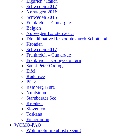
Ligurien / Italien
Schweden 2017
Norwegen 2016
Schweden 2015
Frankreich – Camargue
Belgien
Norwegen-Lofoten 2013
Die ultimative Reiseroute durch Schottland
Kroatien
Schweden 2017
Frankreich – Camargue
Frankreich – Gorges du Tarn
Sankt Peter Ording
Eifel
Bodensee
Pfalz
Bamberg-Kurz
Nordstrand
Starnberger See
Kroatien
Slovenien
Toskana
Fieberbrunn
WOMO-FAQ
Wohnmobilurlaub ist riskant!