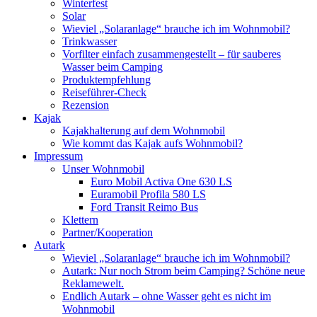
Winterfest
Solar
Wieviel „Solaranlage“ brauche ich im Wohnmobil?
Trinkwasser
Vorfilter einfach zusammengestellt – für sauberes
Wasser beim Camping
Produktempfehlung
Reiseführer-Check
Rezension
Kajak
Kajakhalterung auf dem Wohnmobil
Wie kommt das Kajak aufs Wohnmobil?
Impressum
Unser Wohnmobil
Euro Mobil Activa One 630 LS
Euramobil Profila 580 LS
Ford Transit Reimo Bus
Klettern
Partner/Kooperation
Autark
Wieviel „Solaranlage“ brauche ich im Wohnmobil?
Autark: Nur noch Strom beim Camping? Schöne neue
Reklamewelt.
Endlich Autark – ohne Wasser geht es nicht im
Wohnmobil