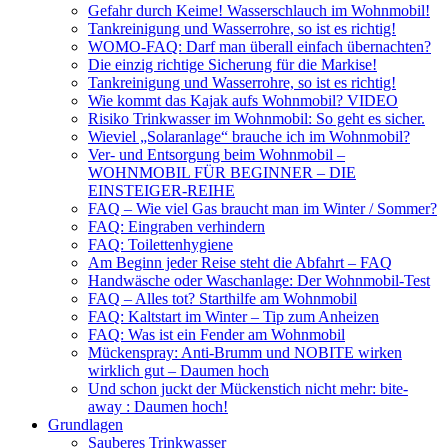
Gefahr durch Keime! Wasserschlauch im Wohnmobil!
Tankreinigung und Wasserrohre, so ist es richtig!
WOMO-FAQ: Darf man überall einfach übernachten?
Die einzig richtige Sicherung für die Markise!
Tankreinigung und Wasserrohre, so ist es richtig!
Wie kommt das Kajak aufs Wohnmobil? VIDEO
Risiko Trinkwasser im Wohnmobil: So geht es sicher.
Wieviel „Solaranlage“ brauche ich im Wohnmobil?
Ver- und Entsorgung beim Wohnmobil –
WOHNMOBIL FÜR BEGINNER – DIE
EINSTEIGER-REIHE
FAQ – Wie viel Gas braucht man im Winter / Sommer?
FAQ: Eingraben verhindern
FAQ: Toilettenhygiene
Am Beginn jeder Reise steht die Abfahrt – FAQ
Handwäsche oder Waschanlage: Der Wohnmobil-Test
FAQ – Alles tot? Starthilfe am Wohnmobil
FAQ: Kaltstart im Winter – Tip zum Anheizen
FAQ: Was ist ein Fender am Wohnmobil
Mückenspray: Anti-Brumm und NOBITE wirken
wirklich gut – Daumen hoch
Und schon juckt der Mückenstich nicht mehr: bite-
away : Daumen hoch!
Grundlagen
Sauberes Trinkwasser