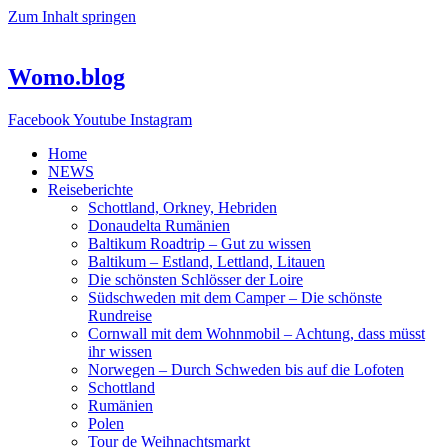
Zum Inhalt springen
Womo.blog
Facebook
Youtube
Instagram
Home
NEWS
Reiseberichte
Schottland, Orkney, Hebriden
Donaudelta Rumänien
Baltikum Roadtrip – Gut zu wissen
Baltikum – Estland, Lettland, Litauen
Die schönsten Schlösser der Loire
Südschweden mit dem Camper – Die schönste
Rundreise
Cornwall mit dem Wohnmobil – Achtung, dass müsst
ihr wissen
Norwegen – Durch Schweden bis auf die Lofoten
Schottland
Rumänien
Polen
Tour de Weihnachtsmarkt