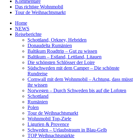
Kommentare
Das richtige Wohnmobil
Tour de Weihnachtsmarkt
Home
NEWS
Reiseberichte
Schottland, Orkney, Hebriden
Donaudelta Rumänien
Baltikum Roadtrip – Gut zu wissen
Baltikum – Estland, Lettland, Litauen
Die schönsten Schlösser der Loire
Südschweden mit dem Camper – Die schönste
Rundreise
Cornwall mit dem Wohnmobil – Achtung, dass müsst
ihr wissen
Norwegen – Durch Schweden bis auf die Lofoten
Schottland
Rumänien
Polen
Tour de Weihnachtsmarkt
Wohnmobil Top-Ziele
Ligurien & Provence
Schweden – Urlaubstraum in Blau-Gelb
TOP Weihnachtsmärkte