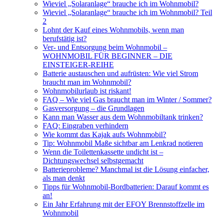
Wieviel „Solaranlage“ brauche ich im Wohnmobil?
Wieviel „Solaranlage“ brauche ich im Wohnmobil? Teil
2
Lohnt der Kauf eines Wohnmobils, wenn man
berufstätig ist?
Ver- und Entsorgung beim Wohnmobil –
WOHNMOBIL FÜR BEGINNER – DIE
EINSTEIGER-REIHE
Batterie austauschen und aufrüsten: Wie viel Strom
braucht man im Wohnmobil?
Wohnmobilurlaub ist riskant!
FAQ – Wie viel Gas braucht man im Winter / Sommer?
Gasversorgung – die Grundlagen
Kann man Wasser aus dem Wohnmobiltank trinken?
FAQ: Eingraben verhindern
Wie kommt das Kajak aufs Wohnmobil?
Tip: Wohnmobil Maße sichtbar am Lenkrad notieren
Wenn die Toilettenkassette undicht ist –
Dichtungswechsel selbstgemacht
Batterieprobleme? Manchmal ist die Lösung einfacher,
als man denkt
Tipps für Wohnmobil-Bordbatterien: Darauf kommt es
an!
Ein Jahr Erfahrung mit der EFOY Brennstoffzelle im
Wohnmobil