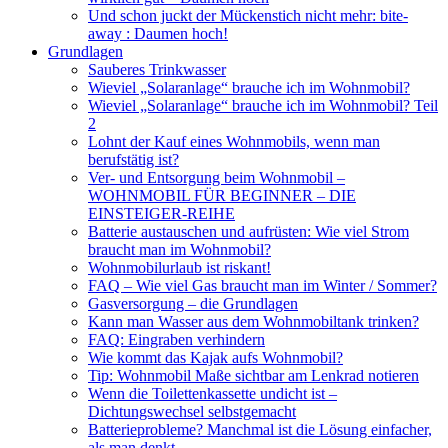
Und schon juckt der Mückenstich nicht mehr: bite-
away : Daumen hoch!
Grundlagen
Sauberes Trinkwasser
Wieviel „Solaranlage“ brauche ich im Wohnmobil?
Wieviel „Solaranlage“ brauche ich im Wohnmobil? Teil
2
Lohnt der Kauf eines Wohnmobils, wenn man
berufstätig ist?
Ver- und Entsorgung beim Wohnmobil –
WOHNMOBIL FÜR BEGINNER – DIE
EINSTEIGER-REIHE
Batterie austauschen und aufrüsten: Wie viel Strom
braucht man im Wohnmobil?
Wohnmobilurlaub ist riskant!
FAQ – Wie viel Gas braucht man im Winter / Sommer?
Gasversorgung – die Grundlagen
Kann man Wasser aus dem Wohnmobiltank trinken?
FAQ: Eingraben verhindern
Wie kommt das Kajak aufs Wohnmobil?
Tip: Wohnmobil Maße sichtbar am Lenkrad notieren
Wenn die Toilettenkassette undicht ist –
Dichtungswechsel selbstgemacht
Batterieprobleme? Manchmal ist die Lösung einfacher,
als man denkt