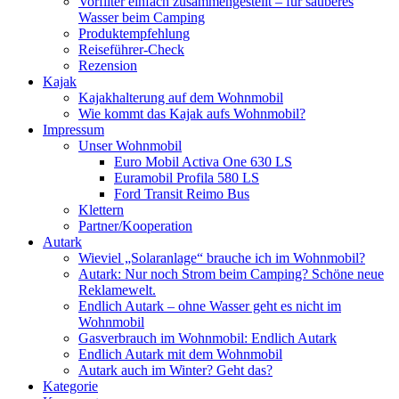
Vorfilter einfach zusammengestellt – für sauberes
Wasser beim Camping
Produktempfehlung
Reiseführer-Check
Rezension
Kajak
Kajakhalterung auf dem Wohnmobil
Wie kommt das Kajak aufs Wohnmobil?
Impressum
Unser Wohnmobil
Euro Mobil Activa One 630 LS
Euramobil Profila 580 LS
Ford Transit Reimo Bus
Klettern
Partner/Kooperation
Autark
Wieviel „Solaranlage“ brauche ich im Wohnmobil?
Autark: Nur noch Strom beim Camping? Schöne neue
Reklamewelt.
Endlich Autark – ohne Wasser geht es nicht im
Wohnmobil
Gasverbrauch im Wohnmobil: Endlich Autark
Endlich Autark mit dem Wohnmobil
Autark auch im Winter? Geht das?
Kategorie