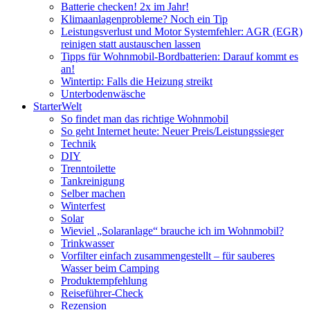
Batterie checken! 2x im Jahr!
Klimaanlagenprobleme? Noch ein Tip
Leistungsverlust und Motor Systemfehler: AGR (EGR)
reinigen statt austauschen lassen
Tipps für Wohnmobil-Bordbatterien: Darauf kommt es
an!
Wintertip: Falls die Heizung streikt
Unterbodenwäsche
StarterWelt
So findet man das richtige Wohnmobil
So geht Internet heute: Neuer Preis/Leistungssieger
Technik
DIY
Trenntoilette
Tankreinigung
Selber machen
Winterfest
Solar
Wieviel „Solaranlage“ brauche ich im Wohnmobil?
Trinkwasser
Vorfilter einfach zusammengestellt – für sauberes
Wasser beim Camping
Produktempfehlung
Reiseführer-Check
Rezension