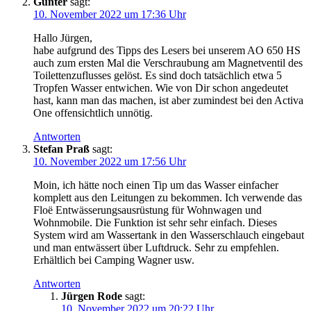
Günter
sagt:
10. November 2022 um 17:36 Uhr
Hallo Jürgen,
habe aufgrund des Tipps des Lesers bei unserem AO 650 HS
auch zum ersten Mal die Verschraubung am Magnetventil des
Toilettenzuflusses gelöst. Es sind doch tatsächlich etwa 5
Tropfen Wasser entwichen. Wie von Dir schon angedeutet
hast, kann man das machen, ist aber zumindest bei den Activa
One offensichtlich unnötig.
Antworten
Stefan Praß
sagt:
10. November 2022 um 17:56 Uhr
Moin, ich hätte noch einen Tip um das Wasser einfacher
komplett aus den Leitungen zu bekommen. Ich verwende das
Floë Entwässerungsausrüstung für Wohnwagen und
Wohnmobile. Die Funktion ist sehr sehr einfach. Dieses
System wird am Wassertank in den Wasserschlauch eingebaut
und man entwässert über Luftdruck. Sehr zu empfehlen.
Erhältlich bei Camping Wagner usw.
Antworten
Jürgen Rode
sagt:
10. November 2022 um 20:22 Uhr