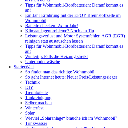
Tipps für Wohnmobil-Bordbatterien: Darauf kommt es
an!
Ein Jahr Erfahrung mit der EFOY Brennstoffzelle im
Wohnmobil
Batterie checken! 2x im Jahr!
Klimaanlagenprobleme? Noch ein Tip
Leistungsverlust und Motor Systemfehler: AGR (EGR)
reinigen statt austauschen lassen
Tipps für Wohnmobil-Bordbatterien: Darauf kommt es
an!
Wintertip: Falls die Heizung streikt
Unterbodenwäsche
StarterWelt
So findet man das richtige Wohnmobil
So geht Internet heute: Neuer Preis/Leistungssieger
Technik
DIY
Trenntoilette
Tankreinigung
Selber machen
Winterfest
Solar
Wieviel „Solaranlage“ brauche ich im Wohnmobil?
Trinkwasser