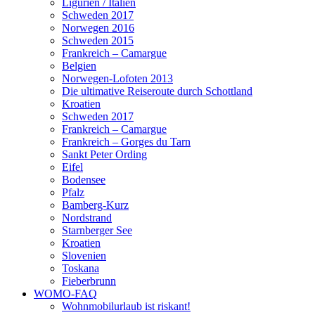
Ligurien / Italien
Schweden 2017
Norwegen 2016
Schweden 2015
Frankreich – Camargue
Belgien
Norwegen-Lofoten 2013
Die ultimative Reiseroute durch Schottland
Kroatien
Schweden 2017
Frankreich – Camargue
Frankreich – Gorges du Tarn
Sankt Peter Ording
Eifel
Bodensee
Pfalz
Bamberg-Kurz
Nordstrand
Starnberger See
Kroatien
Slovenien
Toskana
Fieberbrunn
WOMO-FAQ
Wohnmobilurlaub ist riskant!