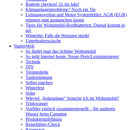
Batterie checken! 2x im Jahr!
Klimaanlagenprobleme? Noch ein Tip
Leistungsverlust und Motor Systemfehler: AGR (EGR)
reinigen statt austauschen lassen
Tipps für Wohnmobil-Bordbatterien: Darauf kommt es
an!
Wintertip: Falls die Heizung streikt
Unterbodenwäsche
StarterWelt
So findet man das richtige Wohnmobil
So geht Internet heute: Neuer Preis/Leistungssieger
Technik
DIY
Trenntoilette
Tankreinigung
Selber machen
Winterfest
Solar
Wieviel „Solaranlage“ brauche ich im Wohnmobil?
Trinkwasser
Vorfilter einfach zusammengestellt – für sauberes
Wasser beim Camping
Produktempfehlung
Reiseführer-Check
Rezension