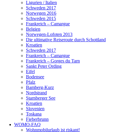
Ligurien / Italien
Schweden 2017
Norwegen 2016
Schweden 2015
Frankreich – Camargue
Belgien
Norwegen-Lofoten 2013
Die ultimative Reiseroute durch Schottland
Kroatien
Schweden 2017
Frankreich – Camargue
Frankreich – Gorges du Tarn
Sankt Peter Ording
Eifel
Bodensee
Pfalz
Bamberg-Kurz
Nordstrand
Starnberger See
Kroatien
Slovenien
Toskana
Fieberbrunn
WOMO-FAQ
Wohnmobilurlaub ist riskant!