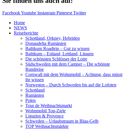
Sie finden uns auch auf:
Facebook
Youtube
Instagram
Pinterest
Twitter
Home
NEWS
Reiseberichte
Schottland, Orkney, Hebriden
Donaudelta Rumänien
Baltikum Roadtrip – Gut zu wissen
Baltikum – Estland, Lettland, Litauen
Die schönsten Schlösser der Loire
Südschweden mit dem Camper – Die schönste
Rundreise
Cornwall mit dem Wohnmobil – Achtung, dass müsst
ihr wissen
Norwegen – Durch Schweden bis auf die Lofoten
Schottland
Rumänien
Polen
Tour de Weihnachtsmarkt
Wohnmobil Top-Ziele
Ligurien & Provence
Schweden – Urlaubstraum in Blau-Gelb
TOP Weihnachtsmärkte