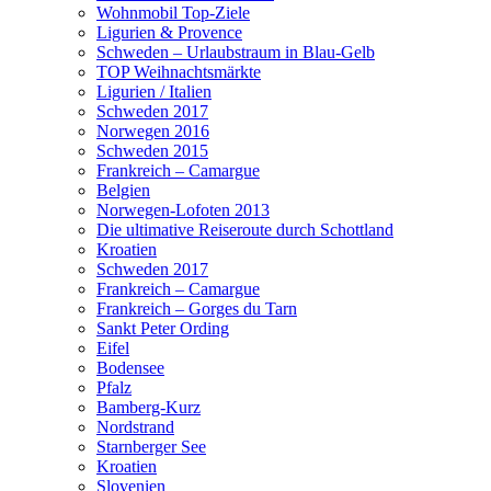
Wohnmobil Top-Ziele
Ligurien & Provence
Schweden – Urlaubstraum in Blau-Gelb
TOP Weihnachtsmärkte
Ligurien / Italien
Schweden 2017
Norwegen 2016
Schweden 2015
Frankreich – Camargue
Belgien
Norwegen-Lofoten 2013
Die ultimative Reiseroute durch Schottland
Kroatien
Schweden 2017
Frankreich – Camargue
Frankreich – Gorges du Tarn
Sankt Peter Ording
Eifel
Bodensee
Pfalz
Bamberg-Kurz
Nordstrand
Starnberger See
Kroatien
Slovenien