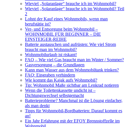
Wieviel „Solaranlage“ brauche ich im Wohnmobil?
Wieviel „Solaranlage“ brauche ich im Wohnmobil? Teil
2
Lohnt der Kauf eines Wohnmobils, wenn man
berufstätig ist?
Ver- und Entsorgung beim Wohnmobil –
WOHNMOBIL FÜR BEGINNER – DIE
EINSTEIGER-REIHE
Batterie austauschen und aufrüsten: Wie viel Strom
braucht man im Wohnmobil?
Wohnmobilurlaub ist riskant!
FAQ – Wie viel Gas braucht man im Winter / Sommer?
Gasversorgung – die Grundlagen
Kann man Wasser aus dem Wohnmobiltank trinken?
FAQ: Eingraben verhindern
Wie kommt das Kajak aufs Wohnmobil?
Tip: Wohnmobil Maße sichtbar am Lenkrad notieren
Wenn die Toilettenkassette undicht ist –
Dichtungswechsel selbstgemacht
Batterieprobleme? Manchmal ist die Lösung einfacher,
als man denkt
Tipps für Wohnmobil-Bordbatterien: Darauf kommt es
an!
Ein Jahr Erfahrung mit der EFOY Brennstoffzelle im
Wohnmobil