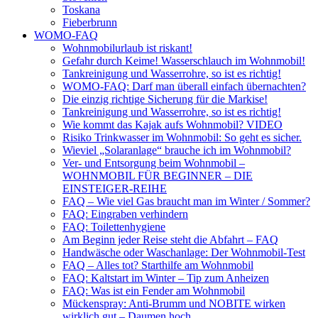
Toskana
Fieberbrunn
WOMO-FAQ
Wohnmobilurlaub ist riskant!
Gefahr durch Keime! Wasserschlauch im Wohnmobil!
Tankreinigung und Wasserrohre, so ist es richtig!
WOMO-FAQ: Darf man überall einfach übernachten?
Die einzig richtige Sicherung für die Markise!
Tankreinigung und Wasserrohre, so ist es richtig!
Wie kommt das Kajak aufs Wohnmobil? VIDEO
Risiko Trinkwasser im Wohnmobil: So geht es sicher.
Wieviel „Solaranlage“ brauche ich im Wohnmobil?
Ver- und Entsorgung beim Wohnmobil –
WOHNMOBIL FÜR BEGINNER – DIE
EINSTEIGER-REIHE
FAQ – Wie viel Gas braucht man im Winter / Sommer?
FAQ: Eingraben verhindern
FAQ: Toilettenhygiene
Am Beginn jeder Reise steht die Abfahrt – FAQ
Handwäsche oder Waschanlage: Der Wohnmobil-Test
FAQ – Alles tot? Starthilfe am Wohnmobil
FAQ: Kaltstart im Winter – Tip zum Anheizen
FAQ: Was ist ein Fender am Wohnmobil
Mückenspray: Anti-Brumm und NOBITE wirken
wirklich gut – Daumen hoch