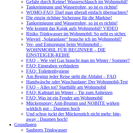
Gefahr durch Keime! Wasserschlauch im Wohnmobil!
Tankreinigung und Wasserrohre, so ist es richtig!
WOMO-FAQ: Darf man überall einfach übernachten?
Die einzig richtige Sicherung für die Markise!
Tankreinigung und Wasserrohre, so ist es richtig!
Wie kommt das Kajak aufs Wohnmobil? VIDEO
Risiko Trinkwasser im Wohnmobil: So geht es sicher.
Wieviel „Solaranlage“ brauche ich im Wohnmobil?
Ver- und Entsorgung beim Wohnmobil –
WOHNMOBIL FÜR BEGINNER – DIE
EINSTEIGER-REIHE
FAQ – Wie viel Gas braucht man im Winter / Sommer?
FAQ: Eingraben verhindern
FAQ: Toilettenhygiene
Am Beginn jeder Reise steht die Abfahrt – FAQ
Handwäsche oder Waschanlage: Der Wohnmobil-Test
FAQ – Alles tot? Starthilfe am Wohnmobil
FAQ: Kaltstart im Winter – Tip zum Anheizen
FAQ: Was ist ein Fender am Wohnmobil
Mückenspray: Anti-Brumm und NOBITE wirken
wirklich gut – Daumen hoch
Und schon juckt der Mückenstich nicht mehr: bite-
away : Daumen hoch!
Grundlagen
Sauberes Trinkwasser