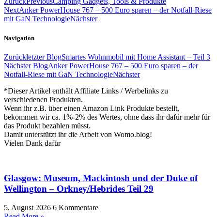
Zurück
Previous
Camping Gadgets, Tools & Produkte
Next
Anker PowerHouse 767 – 500 Euro sparen – der Notfall-Riese
mit GaN Technologie
Nächster
Navigation
Zurück
letzter Blog
Smartes Wohnmobil mit Home Assistant – Teil 3
Nächster Blog
Anker PowerHouse 767 – 500 Euro sparen – der
Notfall-Riese mit GaN Technologie
Nächster
*Dieser Artikel enthält Affiliate Links / Werbelinks zu
verschiedenen Produkten.
Wenn ihr z.B. über einen Amazon Link Produkte bestellt,
bekommen wir ca. 1%-2% des Wertes, ohne dass ihr dafür mehr für
das Produkt bezahlen müsst.
Damit unterstützt ihr die Arbeit von Womo.blog!
Vielen Dank dafür
Glasgow: Museum, Mackintosh und der Duke of
Wellington – Orkney/Hebrides Teil 29
5. August 2026
6 Kommentare
Read More »