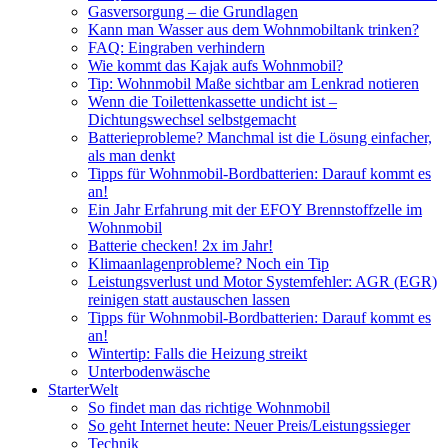
Gasversorgung – die Grundlagen
Kann man Wasser aus dem Wohnmobiltank trinken?
FAQ: Eingraben verhindern
Wie kommt das Kajak aufs Wohnmobil?
Tip: Wohnmobil Maße sichtbar am Lenkrad notieren
Wenn die Toilettenkassette undicht ist –
Dichtungswechsel selbstgemacht
Batterieprobleme? Manchmal ist die Lösung einfacher,
als man denkt
Tipps für Wohnmobil-Bordbatterien: Darauf kommt es
an!
Ein Jahr Erfahrung mit der EFOY Brennstoffzelle im
Wohnmobil
Batterie checken! 2x im Jahr!
Klimaanlagenprobleme? Noch ein Tip
Leistungsverlust und Motor Systemfehler: AGR (EGR)
reinigen statt austauschen lassen
Tipps für Wohnmobil-Bordbatterien: Darauf kommt es
an!
Wintertip: Falls die Heizung streikt
Unterbodenwäsche
StarterWelt
So findet man das richtige Wohnmobil
So geht Internet heute: Neuer Preis/Leistungssieger
Technik