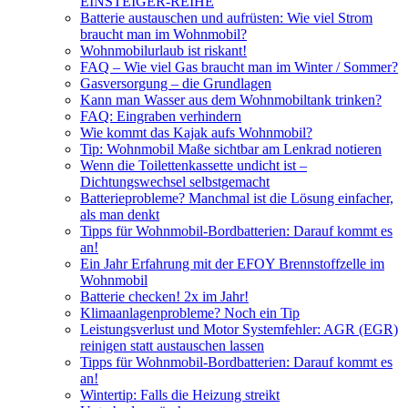
EINSTEIGER-REIHE
Batterie austauschen und aufrüsten: Wie viel Strom
braucht man im Wohnmobil?
Wohnmobilurlaub ist riskant!
FAQ – Wie viel Gas braucht man im Winter / Sommer?
Gasversorgung – die Grundlagen
Kann man Wasser aus dem Wohnmobiltank trinken?
FAQ: Eingraben verhindern
Wie kommt das Kajak aufs Wohnmobil?
Tip: Wohnmobil Maße sichtbar am Lenkrad notieren
Wenn die Toilettenkassette undicht ist –
Dichtungswechsel selbstgemacht
Batterieprobleme? Manchmal ist die Lösung einfacher,
als man denkt
Tipps für Wohnmobil-Bordbatterien: Darauf kommt es
an!
Ein Jahr Erfahrung mit der EFOY Brennstoffzelle im
Wohnmobil
Batterie checken! 2x im Jahr!
Klimaanlagenprobleme? Noch ein Tip
Leistungsverlust und Motor Systemfehler: AGR (EGR)
reinigen statt austauschen lassen
Tipps für Wohnmobil-Bordbatterien: Darauf kommt es
an!
Wintertip: Falls die Heizung streikt