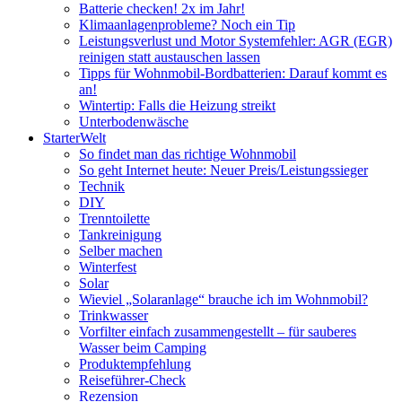
Batterie checken! 2x im Jahr!
Klimaanlagenprobleme? Noch ein Tip
Leistungsverlust und Motor Systemfehler: AGR (EGR)
reinigen statt austauschen lassen
Tipps für Wohnmobil-Bordbatterien: Darauf kommt es
an!
Wintertip: Falls die Heizung streikt
Unterbodenwäsche
StarterWelt
So findet man das richtige Wohnmobil
So geht Internet heute: Neuer Preis/Leistungssieger
Technik
DIY
Trenntoilette
Tankreinigung
Selber machen
Winterfest
Solar
Wieviel „Solaranlage“ brauche ich im Wohnmobil?
Trinkwasser
Vorfilter einfach zusammengestellt – für sauberes
Wasser beim Camping
Produktempfehlung
Reiseführer-Check
Rezension