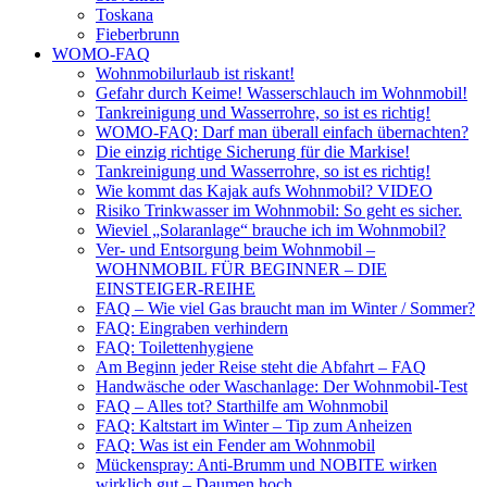
Toskana
Fieberbrunn
WOMO-FAQ
Wohnmobilurlaub ist riskant!
Gefahr durch Keime! Wasserschlauch im Wohnmobil!
Tankreinigung und Wasserrohre, so ist es richtig!
WOMO-FAQ: Darf man überall einfach übernachten?
Die einzig richtige Sicherung für die Markise!
Tankreinigung und Wasserrohre, so ist es richtig!
Wie kommt das Kajak aufs Wohnmobil? VIDEO
Risiko Trinkwasser im Wohnmobil: So geht es sicher.
Wieviel „Solaranlage“ brauche ich im Wohnmobil?
Ver- und Entsorgung beim Wohnmobil –
WOHNMOBIL FÜR BEGINNER – DIE
EINSTEIGER-REIHE
FAQ – Wie viel Gas braucht man im Winter / Sommer?
FAQ: Eingraben verhindern
FAQ: Toilettenhygiene
Am Beginn jeder Reise steht die Abfahrt – FAQ
Handwäsche oder Waschanlage: Der Wohnmobil-Test
FAQ – Alles tot? Starthilfe am Wohnmobil
FAQ: Kaltstart im Winter – Tip zum Anheizen
FAQ: Was ist ein Fender am Wohnmobil
Mückenspray: Anti-Brumm und NOBITE wirken
wirklich gut – Daumen hoch