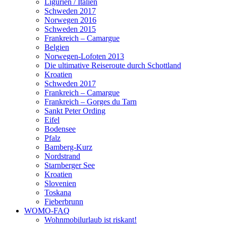
Ligurien / Italien
Schweden 2017
Norwegen 2016
Schweden 2015
Frankreich – Camargue
Belgien
Norwegen-Lofoten 2013
Die ultimative Reiseroute durch Schottland
Kroatien
Schweden 2017
Frankreich – Camargue
Frankreich – Gorges du Tarn
Sankt Peter Ording
Eifel
Bodensee
Pfalz
Bamberg-Kurz
Nordstrand
Starnberger See
Kroatien
Slovenien
Toskana
Fieberbrunn
WOMO-FAQ
Wohnmobilurlaub ist riskant!