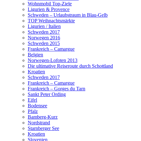
Wohnmobil Top-Ziele
Ligurien & Provence
Schweden – Urlaubstraum in Blau-Gelb
TOP Weihnachtsmärkte
Ligurien / Italien
Schweden 2017
Norwegen 2016
Schweden 2015
Frankreich – Camargue
Belgien
Norwegen-Lofoten 2013
Die ultimative Reiseroute durch Schottland
Kroatien
Schweden 2017
Frankreich – Camargue
Frankreich – Gorges du Tarn
Sankt Peter Ording
Eifel
Bodensee
Pfalz
Bamberg-Kurz
Nordstrand
Starnberger See
Kroatien
Slovenien