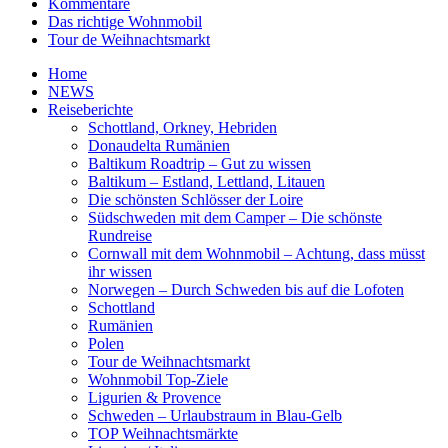
Kommentare
Das richtige Wohnmobil
Tour de Weihnachtsmarkt
Home
NEWS
Reiseberichte
Schottland, Orkney, Hebriden
Donaudelta Rumänien
Baltikum Roadtrip – Gut zu wissen
Baltikum – Estland, Lettland, Litauen
Die schönsten Schlösser der Loire
Südschweden mit dem Camper – Die schönste
Rundreise
Cornwall mit dem Wohnmobil – Achtung, dass müsst
ihr wissen
Norwegen – Durch Schweden bis auf die Lofoten
Schottland
Rumänien
Polen
Tour de Weihnachtsmarkt
Wohnmobil Top-Ziele
Ligurien & Provence
Schweden – Urlaubstraum in Blau-Gelb
TOP Weihnachtsmärkte