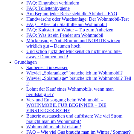
FAQ: Eingraben verhindern
FAQ: Toilettenhygiene
Am Beginn jeder Reise steht die Abfahrt – FAQ
Handwäsche oder Waschanlage: Der Wohnmobil-Test
FAQ – Alles tot? Starthilfe am Wohnmobil
FAQ: Kaltstart im Winter – Tip zum Anheizen
FAQ: Was ist ein Fender am Wohnmobil
Mückenspray: Anti-Brumm und NOBITE wirken
wirklich gut – Daumen hoch
Und schon juckt der Mückenstich nicht mehr: bite-
away : Daumen hoch!
Grundlagen
Sauberes Trinkwasser
Wieviel „Solaranlage“ brauche ich im Wohnmobil?
Wieviel „Solaranlage“ brauche ich im Wohnmobil? Teil
2
Lohnt der Kauf eines Wohnmobils, wenn man
berufstätig ist?
Ver- und Entsorgung beim Wohnmobil –
WOHNMOBIL FÜR BEGINNER – DIE
EINSTEIGER-REIHE
Batterie austauschen und aufrüsten: Wie viel Strom
braucht man im Wohnmobil?
Wohnmobilurlaub ist riskant!
FAQ – Wie viel Gas braucht man im Winter / Sommer?