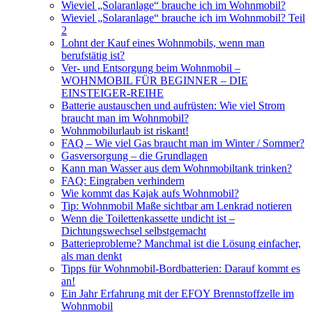
Wieviel „Solaranlage“ brauche ich im Wohnmobil?
Wieviel „Solaranlage“ brauche ich im Wohnmobil? Teil
2
Lohnt der Kauf eines Wohnmobils, wenn man
berufstätig ist?
Ver- und Entsorgung beim Wohnmobil –
WOHNMOBIL FÜR BEGINNER – DIE
EINSTEIGER-REIHE
Batterie austauschen und aufrüsten: Wie viel Strom
braucht man im Wohnmobil?
Wohnmobilurlaub ist riskant!
FAQ – Wie viel Gas braucht man im Winter / Sommer?
Gasversorgung – die Grundlagen
Kann man Wasser aus dem Wohnmobiltank trinken?
FAQ: Eingraben verhindern
Wie kommt das Kajak aufs Wohnmobil?
Tip: Wohnmobil Maße sichtbar am Lenkrad notieren
Wenn die Toilettenkassette undicht ist –
Dichtungswechsel selbstgemacht
Batterieprobleme? Manchmal ist die Lösung einfacher,
als man denkt
Tipps für Wohnmobil-Bordbatterien: Darauf kommt es
an!
Ein Jahr Erfahrung mit der EFOY Brennstoffzelle im
Wohnmobil