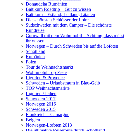
Donaudelta Rumänien
Baltikum Roadtrip – Gut zu wissen
Baltikum – Estland, Lettland, Litauen
Die schönsten Schlösser der Loire
Südschweden mit dem Camper – Die schönste
Rundreise
Cornwall mit dem Wohnmobil – Achtung, dass müsst
ihr wissen
Norwegen – Durch Schweden bis auf die Lofoten
Schottland
Rumänien
Polen
Tour de Weihnachtsmarkt
Wohnmobil Top-Ziele
Ligurien & Provence
Schweden – Urlaubstraum in Blau-Gelb
TOP Weihnachtsmärkte
Ligurien / Italien
Schweden 2017
Norwegen 2016
Schweden 2015
Frankreich – Camargue
Belgien
Norwegen-Lofoten 2013
Die ultimative Reiseroute durch Schottland