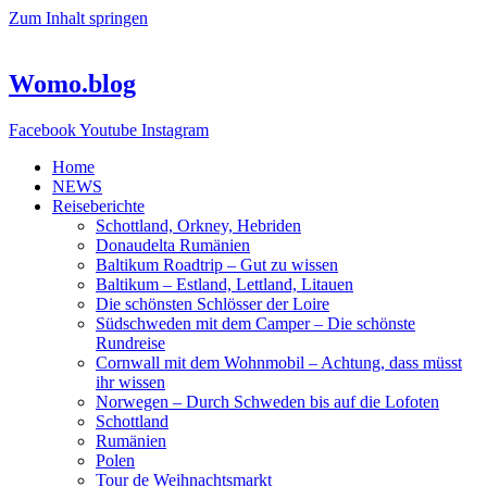
Zum Inhalt springen
Womo.blog
Facebook
Youtube
Instagram
Home
NEWS
Reiseberichte
Schottland, Orkney, Hebriden
Donaudelta Rumänien
Baltikum Roadtrip – Gut zu wissen
Baltikum – Estland, Lettland, Litauen
Die schönsten Schlösser der Loire
Südschweden mit dem Camper – Die schönste
Rundreise
Cornwall mit dem Wohnmobil – Achtung, dass müsst
ihr wissen
Norwegen – Durch Schweden bis auf die Lofoten
Schottland
Rumänien
Polen
Tour de Weihnachtsmarkt