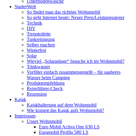
Unterbodenwäsche
StarterWelt
So findet man das richtige Wohnmobil
So geht Internet heute: Neuer Preis/Leistungssieger
Technik
DIY
Trenntoilette
Tankreinigung
Selber machen
Winterfest
Solar
Wieviel „Solaranlage“ brauche ich im Wohnmobil?
Trinkwasser
Vorfilter einfach zusammengestellt – für sauberes
Wasser beim Camping
Produktempfehlung
Reiseführer-Check
Rezension
Kajak
Kajakhalterung auf dem Wohnmobil
Wie kommt das Kajak aufs Wohnmobil?
Impressum
Unser Wohnmobil
Euro Mobil Activa One 630 LS
Euramobil Profila 580 LS