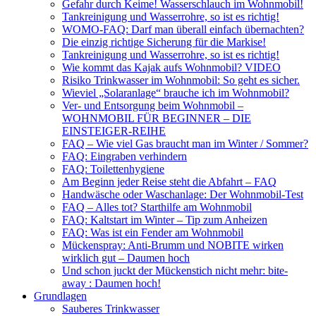
Gefahr durch Keime! Wasserschlauch im Wohnmobil!
Tankreinigung und Wasserrohre, so ist es richtig!
WOMO-FAQ: Darf man überall einfach übernachten?
Die einzig richtige Sicherung für die Markise!
Tankreinigung und Wasserrohre, so ist es richtig!
Wie kommt das Kajak aufs Wohnmobil? VIDEO
Risiko Trinkwasser im Wohnmobil: So geht es sicher.
Wieviel „Solaranlage“ brauche ich im Wohnmobil?
Ver- und Entsorgung beim Wohnmobil –
WOHNMOBIL FÜR BEGINNER – DIE
EINSTEIGER-REIHE
FAQ – Wie viel Gas braucht man im Winter / Sommer?
FAQ: Eingraben verhindern
FAQ: Toilettenhygiene
Am Beginn jeder Reise steht die Abfahrt – FAQ
Handwäsche oder Waschanlage: Der Wohnmobil-Test
FAQ – Alles tot? Starthilfe am Wohnmobil
FAQ: Kaltstart im Winter – Tip zum Anheizen
FAQ: Was ist ein Fender am Wohnmobil
Mückenspray: Anti-Brumm und NOBITE wirken
wirklich gut – Daumen hoch
Und schon juckt der Mückenstich nicht mehr: bite-
away : Daumen hoch!
Grundlagen
Sauberes Trinkwasser