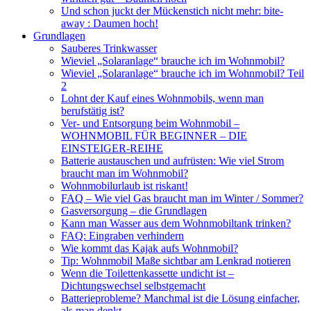
Und schon juckt der Mückenstich nicht mehr: bite-
away : Daumen hoch!
Grundlagen
Sauberes Trinkwasser
Wieviel „Solaranlage“ brauche ich im Wohnmobil?
Wieviel „Solaranlage“ brauche ich im Wohnmobil? Teil
2
Lohnt der Kauf eines Wohnmobils, wenn man
berufstätig ist?
Ver- und Entsorgung beim Wohnmobil –
WOHNMOBIL FÜR BEGINNER – DIE
EINSTEIGER-REIHE
Batterie austauschen und aufrüsten: Wie viel Strom
braucht man im Wohnmobil?
Wohnmobilurlaub ist riskant!
FAQ – Wie viel Gas braucht man im Winter / Sommer?
Gasversorgung – die Grundlagen
Kann man Wasser aus dem Wohnmobiltank trinken?
FAQ: Eingraben verhindern
Wie kommt das Kajak aufs Wohnmobil?
Tip: Wohnmobil Maße sichtbar am Lenkrad notieren
Wenn die Toilettenkassette undicht ist –
Dichtungswechsel selbstgemacht
Batterieprobleme? Manchmal ist die Lösung einfacher,
als man denkt