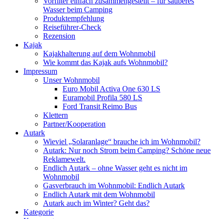
Vorfilter einfach zusammengestellt – für sauberes
Wasser beim Camping
Produktempfehlung
Reiseführer-Check
Rezension
Kajak
Kajakhalterung auf dem Wohnmobil
Wie kommt das Kajak aufs Wohnmobil?
Impressum
Unser Wohnmobil
Euro Mobil Activa One 630 LS
Euramobil Profila 580 LS
Ford Transit Reimo Bus
Klettern
Partner/Kooperation
Autark
Wieviel „Solaranlage“ brauche ich im Wohnmobil?
Autark: Nur noch Strom beim Camping? Schöne neue
Reklamewelt.
Endlich Autark – ohne Wasser geht es nicht im
Wohnmobil
Gasverbrauch im Wohnmobil: Endlich Autark
Endlich Autark mit dem Wohnmobil
Autark auch im Winter? Geht das?
Kategorie