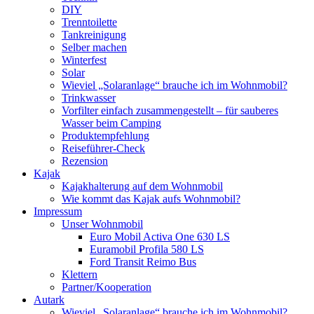
DIY
Trenntoilette
Tankreinigung
Selber machen
Winterfest
Solar
Wieviel „Solaranlage“ brauche ich im Wohnmobil?
Trinkwasser
Vorfilter einfach zusammengestellt – für sauberes
Wasser beim Camping
Produktempfehlung
Reiseführer-Check
Rezension
Kajak
Kajakhalterung auf dem Wohnmobil
Wie kommt das Kajak aufs Wohnmobil?
Impressum
Unser Wohnmobil
Euro Mobil Activa One 630 LS
Euramobil Profila 580 LS
Ford Transit Reimo Bus
Klettern
Partner/Kooperation
Autark
Wieviel „Solaranlage“ brauche ich im Wohnmobil?