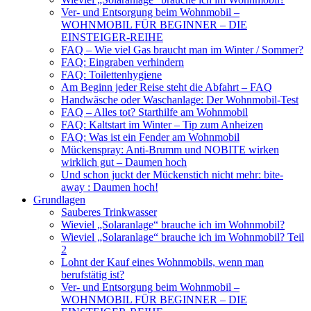
Ver- und Entsorgung beim Wohnmobil –
WOHNMOBIL FÜR BEGINNER – DIE
EINSTEIGER-REIHE
FAQ – Wie viel Gas braucht man im Winter / Sommer?
FAQ: Eingraben verhindern
FAQ: Toilettenhygiene
Am Beginn jeder Reise steht die Abfahrt – FAQ
Handwäsche oder Waschanlage: Der Wohnmobil-Test
FAQ – Alles tot? Starthilfe am Wohnmobil
FAQ: Kaltstart im Winter – Tip zum Anheizen
FAQ: Was ist ein Fender am Wohnmobil
Mückenspray: Anti-Brumm und NOBITE wirken
wirklich gut – Daumen hoch
Und schon juckt der Mückenstich nicht mehr: bite-
away : Daumen hoch!
Grundlagen
Sauberes Trinkwasser
Wieviel „Solaranlage“ brauche ich im Wohnmobil?
Wieviel „Solaranlage“ brauche ich im Wohnmobil? Teil
2
Lohnt der Kauf eines Wohnmobils, wenn man
berufstätig ist?
Ver- und Entsorgung beim Wohnmobil –
WOHNMOBIL FÜR BEGINNER – DIE