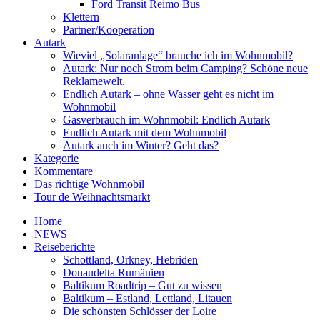
Ford Transit Reimo Bus
Klettern
Partner/Kooperation
Autark
Wieviel „Solaranlage“ brauche ich im Wohnmobil?
Autark: Nur noch Strom beim Camping? Schöne neue
Reklamewelt.
Endlich Autark – ohne Wasser geht es nicht im
Wohnmobil
Gasverbrauch im Wohnmobil: Endlich Autark
Endlich Autark mit dem Wohnmobil
Autark auch im Winter? Geht das?
Kategorie
Kommentare
Das richtige Wohnmobil
Tour de Weihnachtsmarkt
Home
NEWS
Reiseberichte
Schottland, Orkney, Hebriden
Donaudelta Rumänien
Baltikum Roadtrip – Gut zu wissen
Baltikum – Estland, Lettland, Litauen
Die schönsten Schlösser der Loire