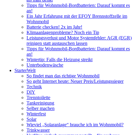
Tipps für Wohnmobil-Bordbatterien: Darauf kommt es
an!
Ein Jahr Erfahrung mit der EFOY Brennstoffzelle im
Wohnmobil
Batterie checken! 2x im Jahr!
Klimaanlagenprobleme? Noch ein Tip
Leistungsverlust und Motor Systemfehler: AGR (EGR)
reinigen statt austauschen lassen
Tipps für Wohnmobil-Bordbatterien: Darauf kommt es
an!
Wintertip: Falls die Heizung streikt
Unterbodenwäsche
StarterWelt
So findet man das richtige Wohnmobil
So geht Internet heute: Neuer Preis/Leistungssieger
Technik
DIY
Trenntoilette
Tankreinigung
Selber machen
Winterfest
Solar
Wieviel „Solaranlage“ brauche ich im Wohnmobil?
Trinkwasser