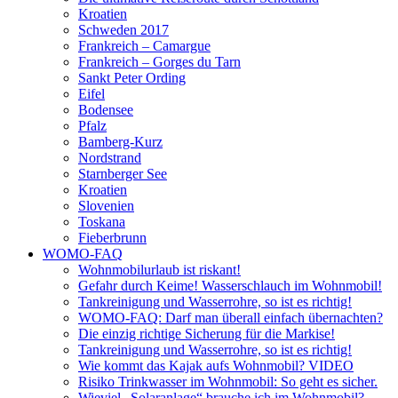
Kroatien
Schweden 2017
Frankreich – Camargue
Frankreich – Gorges du Tarn
Sankt Peter Ording
Eifel
Bodensee
Pfalz
Bamberg-Kurz
Nordstrand
Starnberger See
Kroatien
Slovenien
Toskana
Fieberbrunn
WOMO-FAQ
Wohnmobilurlaub ist riskant!
Gefahr durch Keime! Wasserschlauch im Wohnmobil!
Tankreinigung und Wasserrohre, so ist es richtig!
WOMO-FAQ: Darf man überall einfach übernachten?
Die einzig richtige Sicherung für die Markise!
Tankreinigung und Wasserrohre, so ist es richtig!
Wie kommt das Kajak aufs Wohnmobil? VIDEO
Risiko Trinkwasser im Wohnmobil: So geht es sicher.
Wieviel „Solaranlage“ brauche ich im Wohnmobil?