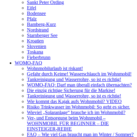
Sankt Peter Ording
Eifel
Bodensee
Pfalz
Bamberg-Kurz
Nordstrand
Starnberger See
Kroatien
Slovenien
Toskana
Fieberbrunn
WOMO-FAQ
Wohnmobilurlaub ist riskant!
Gefahr durch Keime! Wasserschlauch im Wohnmobil!
Tankreinigung und Wasserrohre, so ist es richtig!
WOMO-FAQ: Darf man überall einfach übernachten?
Die einzig richtige Sicherung für die Markise!
Tankreinigung und Wasserrohre, so ist es richtig!
Wie kommt das Kajak aufs Wohnmobil? VIDEO
Risiko Trinkwasser im Wohnmobil: So geht es sicher.
Wieviel „Solaranlage“ brauche ich im Wohnmobil?
Ver- und Entsorgung beim Wohnmobil –
WOHNMOBIL FÜR BEGINNER – DIE
EINSTEIGER-REIHE
FAQ – Wie viel Gas braucht man im Winter / Sommer?