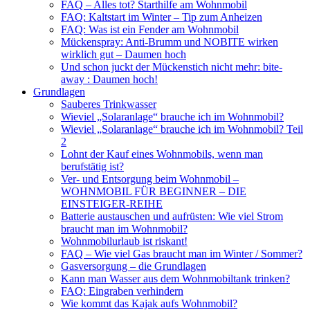
FAQ – Alles tot? Starthilfe am Wohnmobil
FAQ: Kaltstart im Winter – Tip zum Anheizen
FAQ: Was ist ein Fender am Wohnmobil
Mückenspray: Anti-Brumm und NOBITE wirken
wirklich gut – Daumen hoch
Und schon juckt der Mückenstich nicht mehr: bite-
away : Daumen hoch!
Grundlagen
Sauberes Trinkwasser
Wieviel „Solaranlage“ brauche ich im Wohnmobil?
Wieviel „Solaranlage“ brauche ich im Wohnmobil? Teil
2
Lohnt der Kauf eines Wohnmobils, wenn man
berufstätig ist?
Ver- und Entsorgung beim Wohnmobil –
WOHNMOBIL FÜR BEGINNER – DIE
EINSTEIGER-REIHE
Batterie austauschen und aufrüsten: Wie viel Strom
braucht man im Wohnmobil?
Wohnmobilurlaub ist riskant!
FAQ – Wie viel Gas braucht man im Winter / Sommer?
Gasversorgung – die Grundlagen
Kann man Wasser aus dem Wohnmobiltank trinken?
FAQ: Eingraben verhindern
Wie kommt das Kajak aufs Wohnmobil?