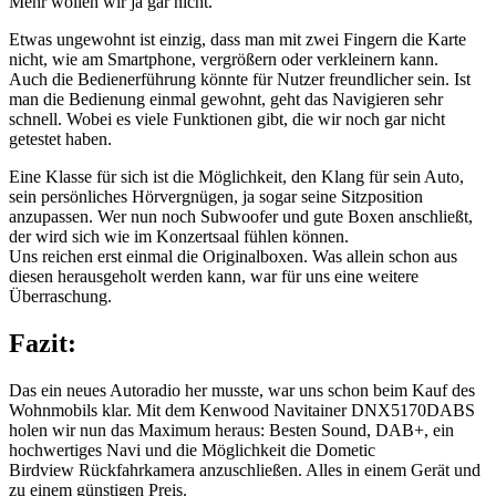
Mehr wollen wir ja gar nicht.
Etwas ungewohnt ist einzig, dass man mit zwei Fingern die Karte
nicht, wie am Smartphone, vergrößern oder verkleinern kann.
Auch die Bedienerführung könnte für Nutzer freundlicher sein. Ist
man die Bedienung einmal gewohnt, geht das Navigieren sehr
schnell. Wobei es viele Funktionen gibt, die wir noch gar nicht
getestet haben.
Eine Klasse für sich ist die Möglichkeit, den Klang für sein Auto,
sein persönliches Hörvergnügen, ja sogar seine Sitzposition
anzupassen. Wer nun noch Subwoofer und gute Boxen anschließt,
der wird sich wie im Konzertsaal fühlen können.
Uns reichen erst einmal die Originalboxen. Was allein schon aus
diesen herausgeholt werden kann, war für uns eine weitere
Überraschung.
Fazit:
Das ein neues Autoradio her musste, war uns schon beim Kauf des
Wohnmobils klar. Mit dem Kenwood Navitainer DNX5170DABS
holen wir nun das Maximum heraus: Besten Sound, DAB+, ein
hochwertiges Navi und die Möglichkeit die Dometic
Birdview Rückfahrkamera anzuschließen. Alles in einem Gerät und
zu einem günstigen Preis.