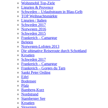
Wohnmobil Top-Ziele
Ligurien & Provence
Schweden – Urlaubstraum in Blau-Gelb
TOP Weihnachtsmärkte
Ligurien / Italien
Schweden 2017
Norwegen 2016
Schweden 2015
Frankreich – Camargue
Belgien
Norwegen-Lofoten 2013
Die ultimative Reiseroute durch Schottland
Kroatien
Schweden 2017
Frankreich – Camargue
Frankreich – Gorges du Tarn
Sankt Peter Ording
Eifel
Bodensee
Pfalz
Bamberg-Kurz
Nordstrand
Starnberger See
Kroatien
Slovenien