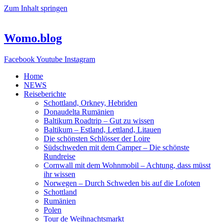
Zum Inhalt springen
Womo.blog
Facebook
Youtube
Instagram
Home
NEWS
Reiseberichte
Schottland, Orkney, Hebriden
Donaudelta Rumänien
Baltikum Roadtrip – Gut zu wissen
Baltikum – Estland, Lettland, Litauen
Die schönsten Schlösser der Loire
Südschweden mit dem Camper – Die schönste
Rundreise
Cornwall mit dem Wohnmobil – Achtung, dass müsst
ihr wissen
Norwegen – Durch Schweden bis auf die Lofoten
Schottland
Rumänien
Polen
Tour de Weihnachtsmarkt