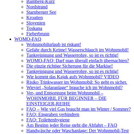
Bamberg-Kurz
Nordstrand
Starnberger See
Kroatien
Slovenien
Toskana
Fieberbrunn
WOMO-FAQ
Wohnmobilurlaub ist riskant!
Gefahr durch Keime! Wasserschlauch im Wohnmobil!
Tankreinigung und Wasserrohre, so ist es richtig!
WOMO-FAQ: Darf man überall einfach übernachten?
Die einzig richtige Sicherung für die Markise!
Tankreinigung und Wasserrohre, so ist es richtig!
Wie kommt das Kajak aufs Wohnmobil? VIDEO
Risiko Trinkwasser im Wohnmobil: So geht es sicher.
Wieviel „Solaranlage“ brauche ich im Wohnmobil?
Ver- und Entsorgung beim Wohnmobil –
WOHNMOBIL FÜR BEGINNER – DIE
EINSTEIGER-REIHE
FAQ – Wie viel Gas braucht man im Winter / Sommer?
FAQ: Eingraben verhindern
FAQ: Toilettenhygiene
Am Beginn jeder Reise steht die Abfahrt – FAQ
Handwäsche oder Waschanlage: Der Wohnmobil-Test