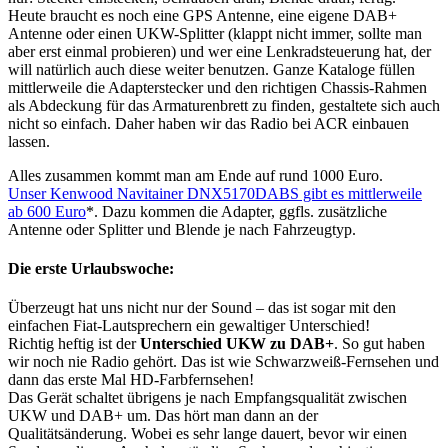
Heute braucht es noch eine GPS Antenne, eine eigene DAB+
Antenne oder einen UKW-Splitter (klappt nicht immer, sollte man
aber erst einmal probieren) und wer eine Lenkradsteuerung hat, der
will natürlich auch diese weiter benutzen. Ganze Kataloge füllen
mittlerweile die Adapterstecker und den richtigen Chassis-Rahmen
als Abdeckung für das Armaturenbrett zu finden, gestaltete sich auch
nicht so einfach. Daher haben wir das Radio bei ACR einbauen
lassen.
Alles zusammen kommt man am Ende auf rund 1000 Euro.
Unser Kenwood Navitainer DNX5170DABS gibt es mittlerweile
ab 600 Euro
*. Dazu kommen die Adapter, ggfls. zusätzliche
Antenne oder Splitter und Blende je nach Fahrzeugtyp.
Die erste Urlaubswoche
:
Überzeugt hat uns nicht nur der Sound – das ist sogar mit den
einfachen Fiat-Lautsprechern ein gewaltiger Unterschied!
Richtig heftig ist der
Unterschied UKW zu DAB+
. So gut haben
wir noch nie Radio gehört. Das ist wie Schwarzweiß-Fernsehen und
dann das erste Mal HD-Farbfernsehen!
Das Gerät schaltet übrigens je nach Empfangsqualität zwischen
UKW und DAB+ um. Das hört man dann an der
Qualitätsänderung. Wobei es sehr lange dauert, bevor wir einen