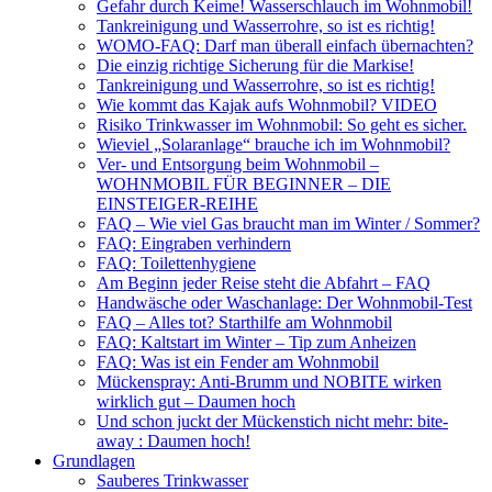
Gefahr durch Keime! Wasserschlauch im Wohnmobil!
Tankreinigung und Wasserrohre, so ist es richtig!
WOMO-FAQ: Darf man überall einfach übernachten?
Die einzig richtige Sicherung für die Markise!
Tankreinigung und Wasserrohre, so ist es richtig!
Wie kommt das Kajak aufs Wohnmobil? VIDEO
Risiko Trinkwasser im Wohnmobil: So geht es sicher.
Wieviel „Solaranlage“ brauche ich im Wohnmobil?
Ver- und Entsorgung beim Wohnmobil –
WOHNMOBIL FÜR BEGINNER – DIE
EINSTEIGER-REIHE
FAQ – Wie viel Gas braucht man im Winter / Sommer?
FAQ: Eingraben verhindern
FAQ: Toilettenhygiene
Am Beginn jeder Reise steht die Abfahrt – FAQ
Handwäsche oder Waschanlage: Der Wohnmobil-Test
FAQ – Alles tot? Starthilfe am Wohnmobil
FAQ: Kaltstart im Winter – Tip zum Anheizen
FAQ: Was ist ein Fender am Wohnmobil
Mückenspray: Anti-Brumm und NOBITE wirken
wirklich gut – Daumen hoch
Und schon juckt der Mückenstich nicht mehr: bite-
away : Daumen hoch!
Grundlagen
Sauberes Trinkwasser