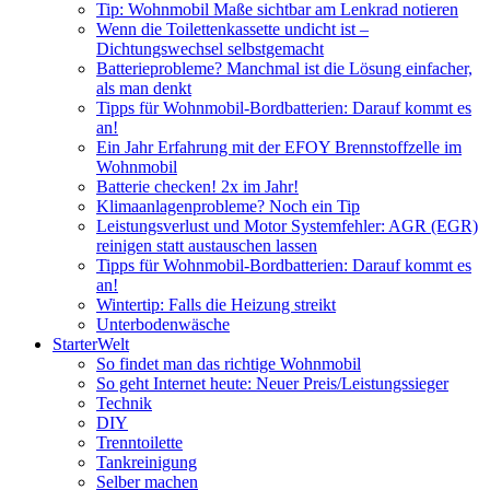
Tip: Wohnmobil Maße sichtbar am Lenkrad notieren
Wenn die Toilettenkassette undicht ist –
Dichtungswechsel selbstgemacht
Batterieprobleme? Manchmal ist die Lösung einfacher,
als man denkt
Tipps für Wohnmobil-Bordbatterien: Darauf kommt es
an!
Ein Jahr Erfahrung mit der EFOY Brennstoffzelle im
Wohnmobil
Batterie checken! 2x im Jahr!
Klimaanlagenprobleme? Noch ein Tip
Leistungsverlust und Motor Systemfehler: AGR (EGR)
reinigen statt austauschen lassen
Tipps für Wohnmobil-Bordbatterien: Darauf kommt es
an!
Wintertip: Falls die Heizung streikt
Unterbodenwäsche
StarterWelt
So findet man das richtige Wohnmobil
So geht Internet heute: Neuer Preis/Leistungssieger
Technik
DIY
Trenntoilette
Tankreinigung
Selber machen