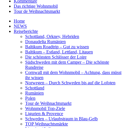
Kommentare
Das richtige Wohnmobil
Tour de Weihnachtsmarkt
Home
NEWS
Reiseberichte
Schottland, Orkney, Hebriden
Donaudelta Rumänien
Baltikum Roadtrip – Gut zu wissen
Baltikum – Estland, Lettland, Litauen
Die schönsten Schlösser der Loire
Südschweden mit dem Camper – Die schönste
Rundreise
Cornwall mit dem Wohnmobil – Achtung, dass müsst
ihr wissen
Norwegen – Durch Schweden bis auf die Lofoten
Schottland
Rumänien
Polen
Tour de Weihnachtsmarkt
Wohnmobil Top-Ziele
Ligurien & Provence
Schweden – Urlaubstraum in Blau-Gelb
TOP Weihnachtsmärkte