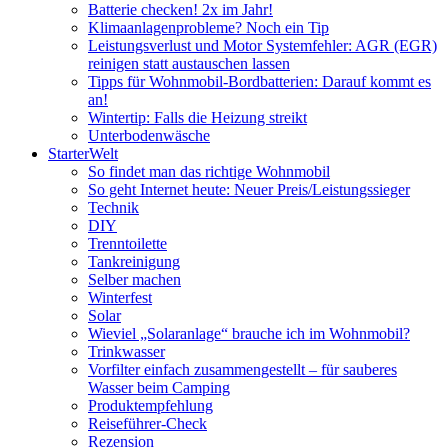
Batterie checken! 2x im Jahr!
Klimaanlagenprobleme? Noch ein Tip
Leistungsverlust und Motor Systemfehler: AGR (EGR)
reinigen statt austauschen lassen
Tipps für Wohnmobil-Bordbatterien: Darauf kommt es
an!
Wintertip: Falls die Heizung streikt
Unterbodenwäsche
StarterWelt
So findet man das richtige Wohnmobil
So geht Internet heute: Neuer Preis/Leistungssieger
Technik
DIY
Trenntoilette
Tankreinigung
Selber machen
Winterfest
Solar
Wieviel „Solaranlage“ brauche ich im Wohnmobil?
Trinkwasser
Vorfilter einfach zusammengestellt – für sauberes
Wasser beim Camping
Produktempfehlung
Reiseführer-Check
Rezension