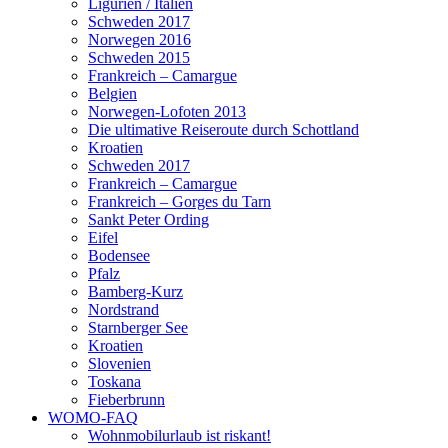
Ligurien / Italien
Schweden 2017
Norwegen 2016
Schweden 2015
Frankreich – Camargue
Belgien
Norwegen-Lofoten 2013
Die ultimative Reiseroute durch Schottland
Kroatien
Schweden 2017
Frankreich – Camargue
Frankreich – Gorges du Tarn
Sankt Peter Ording
Eifel
Bodensee
Pfalz
Bamberg-Kurz
Nordstrand
Starnberger See
Kroatien
Slovenien
Toskana
Fieberbrunn
WOMO-FAQ
Wohnmobilurlaub ist riskant!