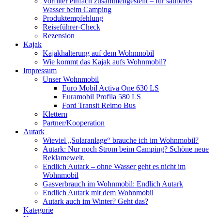
Vorfilter einfach zusammengestellt – für sauberes
Wasser beim Camping
Produktempfehlung
Reiseführer-Check
Rezension
Kajak
Kajakhalterung auf dem Wohnmobil
Wie kommt das Kajak aufs Wohnmobil?
Impressum
Unser Wohnmobil
Euro Mobil Activa One 630 LS
Euramobil Profila 580 LS
Ford Transit Reimo Bus
Klettern
Partner/Kooperation
Autark
Wieviel „Solaranlage“ brauche ich im Wohnmobil?
Autark: Nur noch Strom beim Camping? Schöne neue
Reklamewelt.
Endlich Autark – ohne Wasser geht es nicht im
Wohnmobil
Gasverbrauch im Wohnmobil: Endlich Autark
Endlich Autark mit dem Wohnmobil
Autark auch im Winter? Geht das?
Kategorie