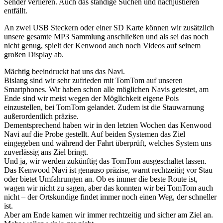
Sender verlieren. Auch das ständige Suchen und nachjustieren
entfällt.
An zwei USB Steckern oder einer SD Karte können wir zusätzlich
unsere gesamte MP3 Sammlung anschließen und als sei das noch
nicht genug, spielt der Kenwood auch noch Videos auf seinem
großen Display ab.
Mächtig beeindruckt hat uns das Navi.
Bislang sind wir sehr zufrieden mit TomTom auf unseren
Smartphones. Wir haben schon alle möglichen Navis getestet, am
Ende sind wir meist wegen der Möglichkeit eigene Pois
einzustellen, bei TomTom gelandet. Zudem ist die Stauwarnung
außerordentlich präzise.
Dementsprechend haben wir in den letzten Wochen das Kenwood
Navi auf die Probe gestellt. Auf beiden Systemen das Ziel
eingegeben und während der Fahrt überprüft, welches System uns
zuverlässig ans Ziel bringt.
Und ja, wir werden zukünftig das TomTom ausgeschaltet lassen.
Das Kenwood Navi ist genauso präzise, warnt rechtzeitig vor Stau
oder bietet Umfahrungen an. Ob es immer die beste Route ist,
wagen wir nicht zu sagen, aber das konnten wir bei TomTom auch
nicht – der Ortskundige findet immer noch einen Weg, der schneller
ist.
Aber am Ende kamen wir immer rechtzeitig und sicher am Ziel an.