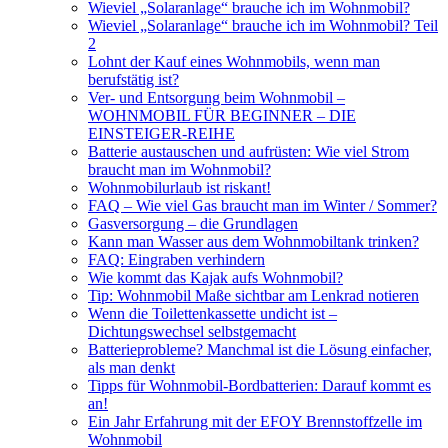
Wieviel „Solaranlage“ brauche ich im Wohnmobil?
Wieviel „Solaranlage“ brauche ich im Wohnmobil? Teil
2
Lohnt der Kauf eines Wohnmobils, wenn man
berufstätig ist?
Ver- und Entsorgung beim Wohnmobil –
WOHNMOBIL FÜR BEGINNER – DIE
EINSTEIGER-REIHE
Batterie austauschen und aufrüsten: Wie viel Strom
braucht man im Wohnmobil?
Wohnmobilurlaub ist riskant!
FAQ – Wie viel Gas braucht man im Winter / Sommer?
Gasversorgung – die Grundlagen
Kann man Wasser aus dem Wohnmobiltank trinken?
FAQ: Eingraben verhindern
Wie kommt das Kajak aufs Wohnmobil?
Tip: Wohnmobil Maße sichtbar am Lenkrad notieren
Wenn die Toilettenkassette undicht ist –
Dichtungswechsel selbstgemacht
Batterieprobleme? Manchmal ist die Lösung einfacher,
als man denkt
Tipps für Wohnmobil-Bordbatterien: Darauf kommt es
an!
Ein Jahr Erfahrung mit der EFOY Brennstoffzelle im
Wohnmobil