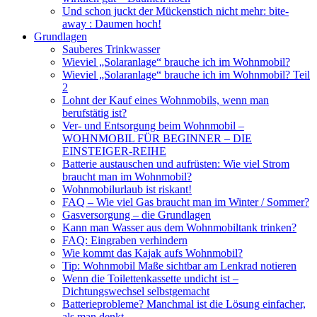
Und schon juckt der Mückenstich nicht mehr: bite-
away : Daumen hoch!
Grundlagen
Sauberes Trinkwasser
Wieviel „Solaranlage“ brauche ich im Wohnmobil?
Wieviel „Solaranlage“ brauche ich im Wohnmobil? Teil
2
Lohnt der Kauf eines Wohnmobils, wenn man
berufstätig ist?
Ver- und Entsorgung beim Wohnmobil –
WOHNMOBIL FÜR BEGINNER – DIE
EINSTEIGER-REIHE
Batterie austauschen und aufrüsten: Wie viel Strom
braucht man im Wohnmobil?
Wohnmobilurlaub ist riskant!
FAQ – Wie viel Gas braucht man im Winter / Sommer?
Gasversorgung – die Grundlagen
Kann man Wasser aus dem Wohnmobiltank trinken?
FAQ: Eingraben verhindern
Wie kommt das Kajak aufs Wohnmobil?
Tip: Wohnmobil Maße sichtbar am Lenkrad notieren
Wenn die Toilettenkassette undicht ist –
Dichtungswechsel selbstgemacht
Batterieprobleme? Manchmal ist die Lösung einfacher,
als man denkt