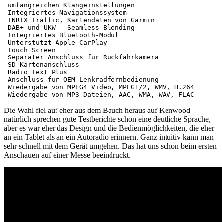
 umfangreichen Klangeinstellungen

 Integriertes Navigationssystem

 INRIX Traffic, Kartendaten von Garmin

 DAB+ und UKW - Seamless Blending

 Integriertes Bluetooth-Modul

 Unterstützt Apple CarPlay

 Touch Screen

 Separater Anschluss für Rückfahrkamera

 SD Kartenanschluss

 Radio Text Plus

 Anschluss für OEM Lenkradfernbedienung

 Wiedergabe von MPEG4 Video, MPEG1/2, WMV, H.264

 Wiedergabe von MP3 Dateien, AAC, WMA, WAV, FLAC
Die Wahl fiel auf eher aus dem Bauch heraus auf Kenwood –
natürlich sprechen gute Testberichte schon eine deutliche Sprache,
aber es war eher das Design und die Bedienmöglichkeiten, die eher
an ein Tablet als an ein Autoradio erinnern. Ganz intuitiv kann man
sehr schnell mit dem Gerät umgehen. Das hat uns schon beim ersten
Anschauen auf einer Messe beeindruckt.