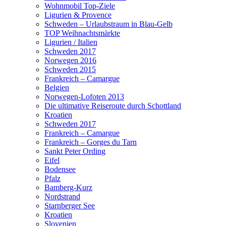
Wohnmobil Top-Ziele
Ligurien & Provence
Schweden – Urlaubstraum in Blau-Gelb
TOP Weihnachtsmärkte
Ligurien / Italien
Schweden 2017
Norwegen 2016
Schweden 2015
Frankreich – Camargue
Belgien
Norwegen-Lofoten 2013
Die ultimative Reiseroute durch Schottland
Kroatien
Schweden 2017
Frankreich – Camargue
Frankreich – Gorges du Tarn
Sankt Peter Ording
Eifel
Bodensee
Pfalz
Bamberg-Kurz
Nordstrand
Starnberger See
Kroatien
Slovenien