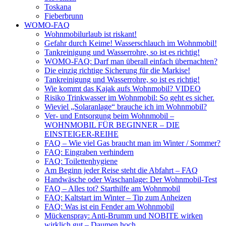
Toskana
Fieberbrunn
WOMO-FAQ
Wohnmobilurlaub ist riskant!
Gefahr durch Keime! Wasserschlauch im Wohnmobil!
Tankreinigung und Wasserrohre, so ist es richtig!
WOMO-FAQ: Darf man überall einfach übernachten?
Die einzig richtige Sicherung für die Markise!
Tankreinigung und Wasserrohre, so ist es richtig!
Wie kommt das Kajak aufs Wohnmobil? VIDEO
Risiko Trinkwasser im Wohnmobil: So geht es sicher.
Wieviel „Solaranlage“ brauche ich im Wohnmobil?
Ver- und Entsorgung beim Wohnmobil –
WOHNMOBIL FÜR BEGINNER – DIE
EINSTEIGER-REIHE
FAQ – Wie viel Gas braucht man im Winter / Sommer?
FAQ: Eingraben verhindern
FAQ: Toilettenhygiene
Am Beginn jeder Reise steht die Abfahrt – FAQ
Handwäsche oder Waschanlage: Der Wohnmobil-Test
FAQ – Alles tot? Starthilfe am Wohnmobil
FAQ: Kaltstart im Winter – Tip zum Anheizen
FAQ: Was ist ein Fender am Wohnmobil
Mückenspray: Anti-Brumm und NOBITE wirken
wirklich gut – Daumen hoch