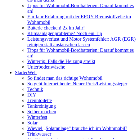
Tipps für Wohnmobil-Bordbatterien: Darauf kommt es
an!
Ein Jahr Erfahrung mit der EFOY Brennstoffzelle im
Wohnmobil
Batterie checken! 2x im Jahr!
Klimaanlagenprobleme? Noch ein Tip
Leistungsverlust und Motor Systemfehler: AGR (EGR)
reinigen statt austauschen lassen
Tipps für Wohnmobil-Bordbatterien: Darauf kommt es
an!
Wintertip: Falls die Heizung streikt
Unterbodenwäsche
StarterWelt
So findet man das richtige Wohnmobil
So geht Internet heute: Neuer Preis/Leistungssieger
Technik
DIY
Trenntoilette
Tankreinigung
Selber machen
Winterfest
Solar
Wieviel „Solaranlage“ brauche ich im Wohnmobil?
Trinkwasser