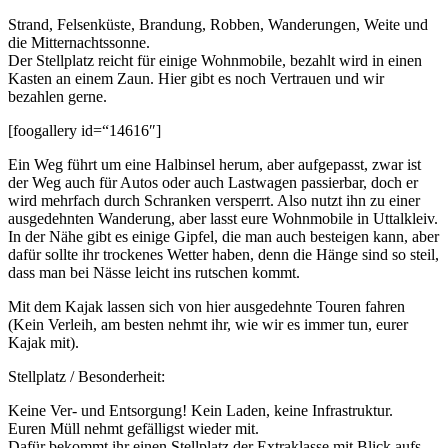
Strand, Felsenküste, Brandung, Robben, Wanderungen, Weite und
die Mitternachtssonne.
Der Stellplatz reicht für einige Wohnmobile, bezahlt wird in einen
Kasten an einem Zaun. Hier gibt es noch Vertrauen und wir
bezahlen gerne.
[foogallery id=“14616″]
Ein Weg führt um eine Halbinsel herum, aber aufgepasst, zwar ist
der Weg auch für Autos oder auch Lastwagen passierbar, doch er
wird mehrfach durch Schranken versperrt. Also nutzt ihn zu einer
ausgedehnten Wanderung, aber lasst eure Wohnmobile in Uttalkleiv.
In der Nähe gibt es einige Gipfel, die man auch besteigen kann, aber
dafür sollte ihr trockenes Wetter haben, denn die Hänge sind so steil,
dass man bei Nässe leicht ins rutschen kommt.
Mit dem Kajak lassen sich von hier ausgedehnte Touren fahren
(Kein Verleih, am besten nehmt ihr, wie wir es immer tun, eurer
Kajak mit).
Stellplatz / Besonderheit:
Keine Ver- und Entsorgung! Kein Laden, keine Infrastruktur.
Euren Müll nehmt gefälligst wieder mit.
Dafür bekommt ihr einen Stellplatz der Extraklasse mit Blick aufs