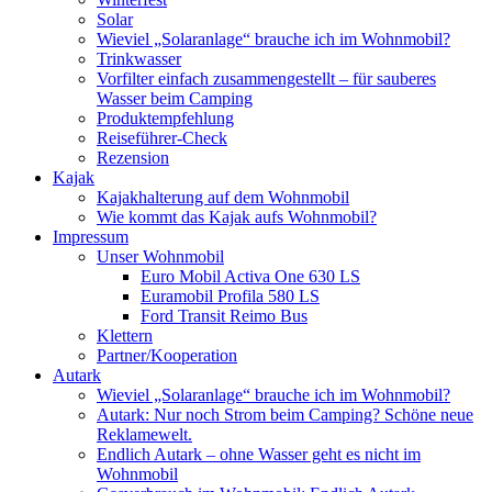
Solar
Wieviel „Solaranlage“ brauche ich im Wohnmobil?
Trinkwasser
Vorfilter einfach zusammengestellt – für sauberes
Wasser beim Camping
Produktempfehlung
Reiseführer-Check
Rezension
Kajak
Kajakhalterung auf dem Wohnmobil
Wie kommt das Kajak aufs Wohnmobil?
Impressum
Unser Wohnmobil
Euro Mobil Activa One 630 LS
Euramobil Profila 580 LS
Ford Transit Reimo Bus
Klettern
Partner/Kooperation
Autark
Wieviel „Solaranlage“ brauche ich im Wohnmobil?
Autark: Nur noch Strom beim Camping? Schöne neue
Reklamewelt.
Endlich Autark – ohne Wasser geht es nicht im
Wohnmobil