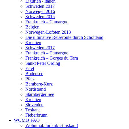
Ligurien / Italien
Schweden 2017
Norwegen 2016
Schweden 2015
Frankreich – Camargue
Belgien
Norwegen-Lofoten 2013
Die ultimative Reiseroute durch Schottland
Kroatien
Schweden 2017
Frankreich – Camargue
Frankreich – Gorges du Tarn
Sankt Peter Ording
Eifel
Bodensee
Pfalz
Bamberg-Kurz
Nordstrand
Starnberger See
Kroatien
Slovenien
Toskana
Fieberbrunn
WOMO-FAQ
Wohnmobilurlaub ist riskant!