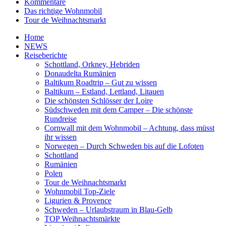
Kommentare
Das richtige Wohnmobil
Tour de Weihnachtsmarkt
Home
NEWS
Reiseberichte
Schottland, Orkney, Hebriden
Donaudelta Rumänien
Baltikum Roadtrip – Gut zu wissen
Baltikum – Estland, Lettland, Litauen
Die schönsten Schlösser der Loire
Südschweden mit dem Camper – Die schönste
Rundreise
Cornwall mit dem Wohnmobil – Achtung, dass müsst
ihr wissen
Norwegen – Durch Schweden bis auf die Lofoten
Schottland
Rumänien
Polen
Tour de Weihnachtsmarkt
Wohnmobil Top-Ziele
Ligurien & Provence
Schweden – Urlaubstraum in Blau-Gelb
TOP Weihnachtsmärkte