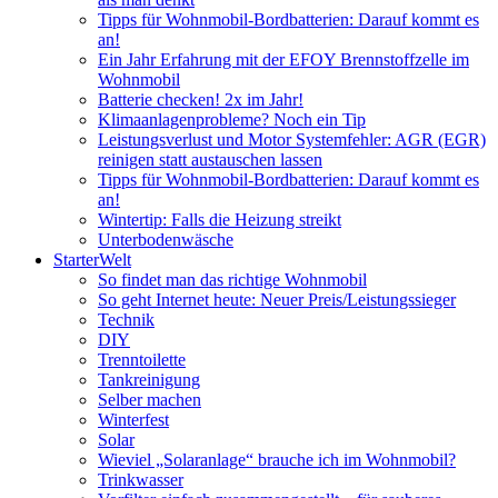
Tipps für Wohnmobil-Bordbatterien: Darauf kommt es
an!
Ein Jahr Erfahrung mit der EFOY Brennstoffzelle im
Wohnmobil
Batterie checken! 2x im Jahr!
Klimaanlagenprobleme? Noch ein Tip
Leistungsverlust und Motor Systemfehler: AGR (EGR)
reinigen statt austauschen lassen
Tipps für Wohnmobil-Bordbatterien: Darauf kommt es
an!
Wintertip: Falls die Heizung streikt
Unterbodenwäsche
StarterWelt
So findet man das richtige Wohnmobil
So geht Internet heute: Neuer Preis/Leistungssieger
Technik
DIY
Trenntoilette
Tankreinigung
Selber machen
Winterfest
Solar
Wieviel „Solaranlage“ brauche ich im Wohnmobil?
Trinkwasser