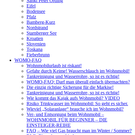
Sankt Peter Ording
Eifel
Bodensee
Pfalz
Bamberg-Kurz
Nordstrand
Starnberger See
Kroatien
Slovenien
Toskana
Fieberbrunn
WOMO-FAQ
Wohnmobilurlaub ist riskant!
Gefahr durch Keime! Wasserschlauch im Wohnmobil!
Tankreinigung und Wasserrohre, so ist es richtig!
WOMO-FAQ: Darf man überall einfach übernachten?
Die einzig richtige Sicherung für die Markise!
Tankreinigung und Wasserrohre, so ist es richtig!
Wie kommt das Kajak aufs Wohnmobil? VIDEO
Risiko Trinkwasser im Wohnmobil: So geht es sicher.
Wieviel „Solaranlage“ brauche ich im Wohnmobil?
Ver- und Entsorgung beim Wohnmobil –
WOHNMOBIL FÜR BEGINNER – DIE
EINSTEIGER-REIHE
FAQ – Wie viel Gas braucht man im Winter / Sommer?