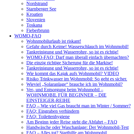
Nordstrand
Starnberger See
Kroatien
Slovenien
Toskana
Fieberbrunn
WOMO-FAQ
Wohnmobilurlaub ist riskant!
Gefahr durch Keime! Wasserschlauch im Wohnmobil!
Tankreinigung und Wasserrohre, so ist es richtig!
WOMO-FAQ: Darf man überall einfach übernachten?
Die einzig richtige Sicherung für die Markise!
Tankreinigung und Wasserrohre, so ist es richtig!
Wie kommt das Kajak aufs Wohnmobil? VIDEO
Risiko Trinkwasser im Wohnmobil: So geht es sicher.
Wieviel „Solaranlage“ brauche ich im Wohnmobil?
Ver- und Entsorgung beim Wohnmobil –
WOHNMOBIL FÜR BEGINNER – DIE
EINSTEIGER-REIHE
FAQ – Wie viel Gas braucht man im Winter / Sommer?
FAQ: Eingraben verhindern
FAQ: Toilettenhygiene
Am Beginn jeder Reise steht die Abfahrt – FAQ
Handwäsche oder Waschanlage: Der Wohnmobil-Test
FAQ – Alles tot? Starthilfe am Wohnmobil