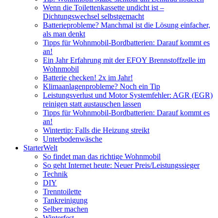
Wenn die Toilettenkassette undicht ist –
Dichtungswechsel selbstgemacht
Batterieprobleme? Manchmal ist die Lösung einfacher,
als man denkt
Tipps für Wohnmobil-Bordbatterien: Darauf kommt es
an!
Ein Jahr Erfahrung mit der EFOY Brennstoffzelle im
Wohnmobil
Batterie checken! 2x im Jahr!
Klimaanlagenprobleme? Noch ein Tip
Leistungsverlust und Motor Systemfehler: AGR (EGR)
reinigen statt austauschen lassen
Tipps für Wohnmobil-Bordbatterien: Darauf kommt es
an!
Wintertip: Falls die Heizung streikt
Unterbodenwäsche
StarterWelt
So findet man das richtige Wohnmobil
So geht Internet heute: Neuer Preis/Leistungssieger
Technik
DIY
Trenntoilette
Tankreinigung
Selber machen
Winterfest