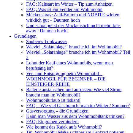
FAQ: Kaltstart im Winter – Tip zum Anheizen
FAQ: Was ist ein Fender am Wohnmobil
Mückenspray: Anti-Brumm und NOBITE wirken
wirklich gut – Daumen hoch
Und schon juckt der Mückenstich nicht mehr: bite-
away : Daumen hoch!
Grundlagen
Sauberes Trinkwasser
Wieviel „Solaranlage“ brauche ich im Wohnmobil?
Wieviel „Solaranlage“ brauche ich im Wohnmobil? Teil
2
Lohnt der Kauf eines Wohnmobils, wenn man
berufstätig ist?
Ver- und Entsorgung beim Wohnmobil –
WOHNMOBIL FÜR BEGINNER – DIE
EINSTEIGER-REIHE
Batterie austauschen und aufrüsten: Wie viel Strom
braucht man im Wohnmobil?
Wohnmobilurlaub ist riskant!
FAQ – Wie viel Gas braucht man im Winter / Sommer?
Gasversorgung – die Grundlagen
Kann man Wasser aus dem Wohnmobiltank trinken?
FAQ: Eingraben verhindern
Wie kommt das Kajak aufs Wohnmobil?
Tip: Wohnmobil Maße sichtbar am Lenkrad notieren