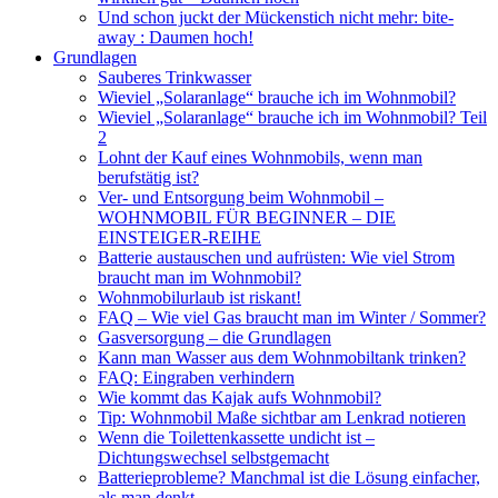
Und schon juckt der Mückenstich nicht mehr: bite-
away : Daumen hoch!
Grundlagen
Sauberes Trinkwasser
Wieviel „Solaranlage“ brauche ich im Wohnmobil?
Wieviel „Solaranlage“ brauche ich im Wohnmobil? Teil
2
Lohnt der Kauf eines Wohnmobils, wenn man
berufstätig ist?
Ver- und Entsorgung beim Wohnmobil –
WOHNMOBIL FÜR BEGINNER – DIE
EINSTEIGER-REIHE
Batterie austauschen und aufrüsten: Wie viel Strom
braucht man im Wohnmobil?
Wohnmobilurlaub ist riskant!
FAQ – Wie viel Gas braucht man im Winter / Sommer?
Gasversorgung – die Grundlagen
Kann man Wasser aus dem Wohnmobiltank trinken?
FAQ: Eingraben verhindern
Wie kommt das Kajak aufs Wohnmobil?
Tip: Wohnmobil Maße sichtbar am Lenkrad notieren
Wenn die Toilettenkassette undicht ist –
Dichtungswechsel selbstgemacht
Batterieprobleme? Manchmal ist die Lösung einfacher,
als man denkt