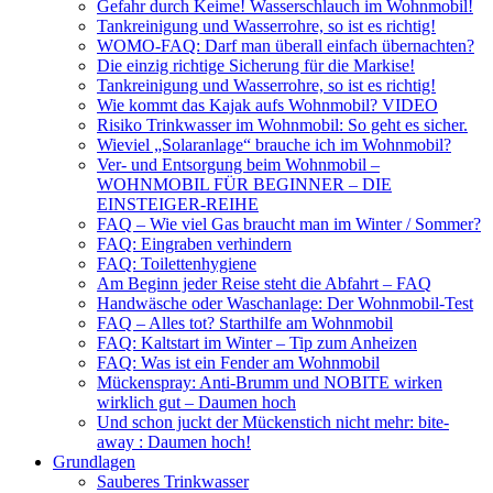
Gefahr durch Keime! Wasserschlauch im Wohnmobil!
Tankreinigung und Wasserrohre, so ist es richtig!
WOMO-FAQ: Darf man überall einfach übernachten?
Die einzig richtige Sicherung für die Markise!
Tankreinigung und Wasserrohre, so ist es richtig!
Wie kommt das Kajak aufs Wohnmobil? VIDEO
Risiko Trinkwasser im Wohnmobil: So geht es sicher.
Wieviel „Solaranlage“ brauche ich im Wohnmobil?
Ver- und Entsorgung beim Wohnmobil –
WOHNMOBIL FÜR BEGINNER – DIE
EINSTEIGER-REIHE
FAQ – Wie viel Gas braucht man im Winter / Sommer?
FAQ: Eingraben verhindern
FAQ: Toilettenhygiene
Am Beginn jeder Reise steht die Abfahrt – FAQ
Handwäsche oder Waschanlage: Der Wohnmobil-Test
FAQ – Alles tot? Starthilfe am Wohnmobil
FAQ: Kaltstart im Winter – Tip zum Anheizen
FAQ: Was ist ein Fender am Wohnmobil
Mückenspray: Anti-Brumm und NOBITE wirken
wirklich gut – Daumen hoch
Und schon juckt der Mückenstich nicht mehr: bite-
away : Daumen hoch!
Grundlagen
Sauberes Trinkwasser