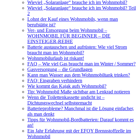
Wieviel „Solaranlage“ brauche ich im Wohnmobil?
Wieviel „Solaranlage“ brauche ich im Wohnmobil? Teil
2
Lohnt der Kauf eines Wohnmobils, wenn man
berufstätig ist?
Ver- und Entsorgung beim Wohnmobil –
WOHNMOBIL FÜR BEGINNER – DIE
EINSTEIGER-REIHE
Batterie austauschen und aufrüsten: Wie viel Strom
braucht man im Wohnmobil?
Wohnmobilurlaub ist riskant!
FAQ – Wie viel Gas braucht man im Winter / Sommer?
Gasversorgung – die Grundlagen
Kann man Wasser aus dem Wohnmobiltank trinken?
FAQ: Eingraben verhindern
Wie kommt das Kajak aufs Wohnmobil?
Tip: Wohnmobil Maße sichtbar am Lenkrad notieren
Wenn die Toilettenkassette undicht ist –
Dichtungswechsel selbstgemacht
Batterieprobleme? Manchmal ist die Lösung einfacher,
als man denkt
Tipps für Wohnmobil-Bordbatterien: Darauf kommt es
an!
Ein Jahr Erfahrung mit der EFOY Brennstoffzelle im
Wohnmobil