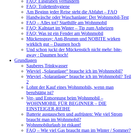
FAQ: Eingraben verhindern
FAQ: Toilettenhygiene
Am Beginn jeder Reise steht die Abfahrt – FAQ
Handwäsche oder Waschanlage: Der Wohnmobil-Test
FAQ – Alles tot? Starthilfe am Wohnmobil
FAQ: Kaltstart im Winter – Tip zum Anheizen
FAQ: Was ist ein Fender am Wohnmobil
Mückenspray: Anti-Brumm und NOBITE wirken
wirklich gut – Daumen hoch
Und schon juckt der Mückenstich nicht mehr: bite-
away : Daumen hoch!
Grundlagen
Sauberes Trinkwasser
Wieviel „Solaranlage“ brauche ich im Wohnmobil?
Wieviel „Solaranlage“ brauche ich im Wohnmobil? Teil
2
Lohnt der Kauf eines Wohnmobils, wenn man
berufstätig ist?
Ver- und Entsorgung beim Wohnmobil –
WOHNMOBIL FÜR BEGINNER – DIE
EINSTEIGER-REIHE
Batterie austauschen und aufrüsten: Wie viel Strom
braucht man im Wohnmobil?
Wohnmobilurlaub ist riskant!
FAQ – Wie viel Gas braucht man im Winter / Sommer?