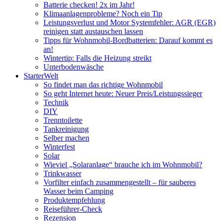
Batterie checken! 2x im Jahr!
Klimaanlagenprobleme? Noch ein Tip
Leistungsverlust und Motor Systemfehler: AGR (EGR)
reinigen statt austauschen lassen
Tipps für Wohnmobil-Bordbatterien: Darauf kommt es
an!
Wintertip: Falls die Heizung streikt
Unterbodenwäsche
StarterWelt
So findet man das richtige Wohnmobil
So geht Internet heute: Neuer Preis/Leistungssieger
Technik
DIY
Trenntoilette
Tankreinigung
Selber machen
Winterfest
Solar
Wieviel „Solaranlage“ brauche ich im Wohnmobil?
Trinkwasser
Vorfilter einfach zusammengestellt – für sauberes
Wasser beim Camping
Produktempfehlung
Reiseführer-Check
Rezension