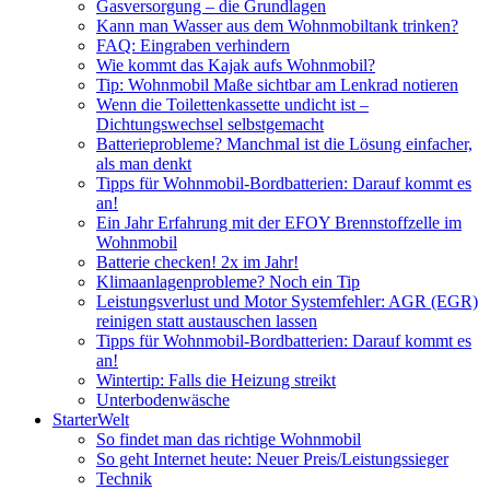
Gasversorgung – die Grundlagen
Kann man Wasser aus dem Wohnmobiltank trinken?
FAQ: Eingraben verhindern
Wie kommt das Kajak aufs Wohnmobil?
Tip: Wohnmobil Maße sichtbar am Lenkrad notieren
Wenn die Toilettenkassette undicht ist –
Dichtungswechsel selbstgemacht
Batterieprobleme? Manchmal ist die Lösung einfacher,
als man denkt
Tipps für Wohnmobil-Bordbatterien: Darauf kommt es
an!
Ein Jahr Erfahrung mit der EFOY Brennstoffzelle im
Wohnmobil
Batterie checken! 2x im Jahr!
Klimaanlagenprobleme? Noch ein Tip
Leistungsverlust und Motor Systemfehler: AGR (EGR)
reinigen statt austauschen lassen
Tipps für Wohnmobil-Bordbatterien: Darauf kommt es
an!
Wintertip: Falls die Heizung streikt
Unterbodenwäsche
StarterWelt
So findet man das richtige Wohnmobil
So geht Internet heute: Neuer Preis/Leistungssieger
Technik