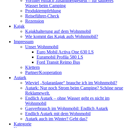
Vorfilter einfach zusammengestellt – für sauberes
Wasser beim Camping
Produktempfehlung
Reiseführer-Check
Rezension
Kajak
Kajakhalterung auf dem Wohnmobil
Wie kommt das Kajak aufs Wohnmobil?
Impressum
Unser Wohnmobil
Euro Mobil Activa One 630 LS
Euramobil Profila 580 LS
Ford Transit Reimo Bus
Klettern
Partner/Kooperation
Autark
Wieviel „Solaranlage“ brauche ich im Wohnmobil?
Autark: Nur noch Strom beim Camping? Schöne neue
Reklamewelt.
Endlich Autark – ohne Wasser geht es nicht im
Wohnmobil
Gasverbrauch im Wohnmobil: Endlich Autark
Endlich Autark mit dem Wohnmobil
Autark auch im Winter? Geht das?
Kategorie