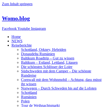
Zum Inhalt springen
Womo.blog
Facebook
Youtube
Instagram
Home
NEWS
Reiseberichte
Schottland, Orkney, Hebriden
Donaudelta Rumänien
Baltikum Roadtrip – Gut zu wissen
Baltikum – Estland, Lettland, Litauen
Die schönsten Schlösser der Loire
Südschweden mit dem Camper – Die schönste
Rundreise
Cornwall mit dem Wohnmobil – Achtung, dass müsst
ihr wissen
Norwegen – Durch Schweden bis auf die Lofoten
Schottland
Rumänien
Polen
Tour de Weihnachtsmarkt