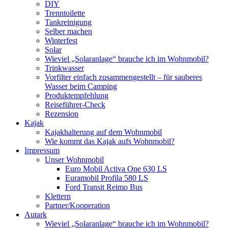
DIY
Trenntoilette
Tankreinigung
Selber machen
Winterfest
Solar
Wieviel „Solaranlage“ brauche ich im Wohnmobil?
Trinkwasser
Vorfilter einfach zusammengestellt – für sauberes
Wasser beim Camping
Produktempfehlung
Reiseführer-Check
Rezension
Kajak
Kajakhalterung auf dem Wohnmobil
Wie kommt das Kajak aufs Wohnmobil?
Impressum
Unser Wohnmobil
Euro Mobil Activa One 630 LS
Euramobil Profila 580 LS
Ford Transit Reimo Bus
Klettern
Partner/Kooperation
Autark
Wieviel „Solaranlage“ brauche ich im Wohnmobil?