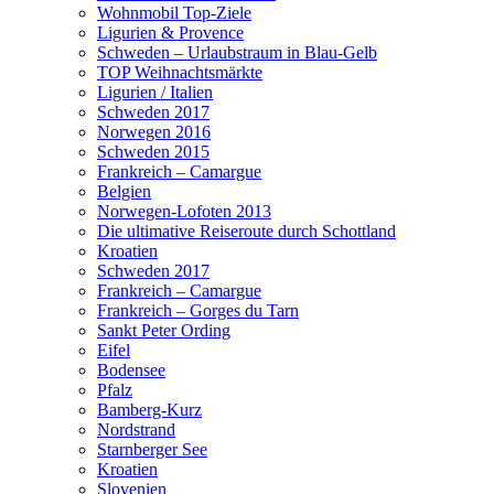
Wohnmobil Top-Ziele
Ligurien & Provence
Schweden – Urlaubstraum in Blau-Gelb
TOP Weihnachtsmärkte
Ligurien / Italien
Schweden 2017
Norwegen 2016
Schweden 2015
Frankreich – Camargue
Belgien
Norwegen-Lofoten 2013
Die ultimative Reiseroute durch Schottland
Kroatien
Schweden 2017
Frankreich – Camargue
Frankreich – Gorges du Tarn
Sankt Peter Ording
Eifel
Bodensee
Pfalz
Bamberg-Kurz
Nordstrand
Starnberger See
Kroatien
Slovenien