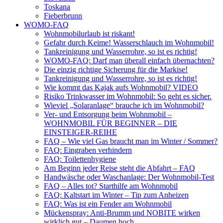
Toskana
Fieberbrunn
WOMO-FAQ
Wohnmobilurlaub ist riskant!
Gefahr durch Keime! Wasserschlauch im Wohnmobil!
Tankreinigung und Wasserrohre, so ist es richtig!
WOMO-FAQ: Darf man überall einfach übernachten?
Die einzig richtige Sicherung für die Markise!
Tankreinigung und Wasserrohre, so ist es richtig!
Wie kommt das Kajak aufs Wohnmobil? VIDEO
Risiko Trinkwasser im Wohnmobil: So geht es sicher.
Wieviel „Solaranlage“ brauche ich im Wohnmobil?
Ver- und Entsorgung beim Wohnmobil –
WOHNMOBIL FÜR BEGINNER – DIE
EINSTEIGER-REIHE
FAQ – Wie viel Gas braucht man im Winter / Sommer?
FAQ: Eingraben verhindern
FAQ: Toilettenhygiene
Am Beginn jeder Reise steht die Abfahrt – FAQ
Handwäsche oder Waschanlage: Der Wohnmobil-Test
FAQ – Alles tot? Starthilfe am Wohnmobil
FAQ: Kaltstart im Winter – Tip zum Anheizen
FAQ: Was ist ein Fender am Wohnmobil
Mückenspray: Anti-Brumm und NOBITE wirken
wirklich gut – Daumen hoch