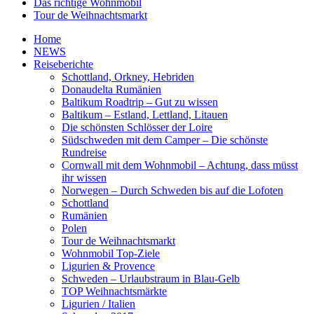
Das richtige Wohnmobil
Tour de Weihnachtsmarkt
Home
NEWS
Reiseberichte
Schottland, Orkney, Hebriden
Donaudelta Rumänien
Baltikum Roadtrip – Gut zu wissen
Baltikum – Estland, Lettland, Litauen
Die schönsten Schlösser der Loire
Südschweden mit dem Camper – Die schönste
Rundreise
Cornwall mit dem Wohnmobil – Achtung, dass müsst
ihr wissen
Norwegen – Durch Schweden bis auf die Lofoten
Schottland
Rumänien
Polen
Tour de Weihnachtsmarkt
Wohnmobil Top-Ziele
Ligurien & Provence
Schweden – Urlaubstraum in Blau-Gelb
TOP Weihnachtsmärkte
Ligurien / Italien