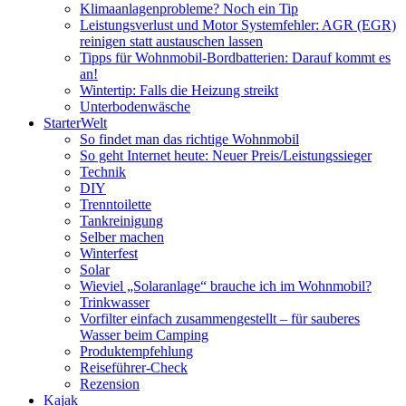
Klimaanlagenprobleme? Noch ein Tip
Leistungsverlust und Motor Systemfehler: AGR (EGR)
reinigen statt austauschen lassen
Tipps für Wohnmobil-Bordbatterien: Darauf kommt es
an!
Wintertip: Falls die Heizung streikt
Unterbodenwäsche
StarterWelt
So findet man das richtige Wohnmobil
So geht Internet heute: Neuer Preis/Leistungssieger
Technik
DIY
Trenntoilette
Tankreinigung
Selber machen
Winterfest
Solar
Wieviel „Solaranlage“ brauche ich im Wohnmobil?
Trinkwasser
Vorfilter einfach zusammengestellt – für sauberes
Wasser beim Camping
Produktempfehlung
Reiseführer-Check
Rezension
Kajak