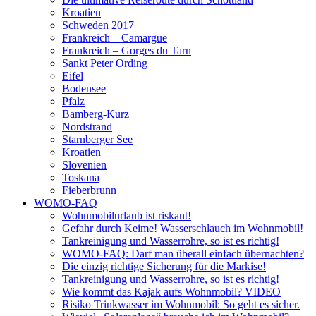
Kroatien
Schweden 2017
Frankreich – Camargue
Frankreich – Gorges du Tarn
Sankt Peter Ording
Eifel
Bodensee
Pfalz
Bamberg-Kurz
Nordstrand
Starnberger See
Kroatien
Slovenien
Toskana
Fieberbrunn
WOMO-FAQ
Wohnmobilurlaub ist riskant!
Gefahr durch Keime! Wasserschlauch im Wohnmobil!
Tankreinigung und Wasserrohre, so ist es richtig!
WOMO-FAQ: Darf man überall einfach übernachten?
Die einzig richtige Sicherung für die Markise!
Tankreinigung und Wasserrohre, so ist es richtig!
Wie kommt das Kajak aufs Wohnmobil? VIDEO
Risiko Trinkwasser im Wohnmobil: So geht es sicher.