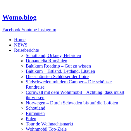
Zum
Inhalt
springen
Womo.blog
Facebook
Youtube
Instagram
Home
NEWS
Reiseberichte
Schottland, Orkney, Hebriden
Donaudelta Rumänien
Baltikum Roadtrip – Gut zu wissen
Baltikum – Estland, Lettland, Litauen
Die schönsten Schlösser der Loire
Südschweden mit dem Camper – Die schönste
Rundreise
Cornwall mit dem Wohnmobil – Achtung, dass müsst
ihr wissen
Norwegen – Durch Schweden bis auf die Lofoten
Schottland
Rumänien
Polen
Tour de Weihnachtsmarkt
Wohnmobil Top-Ziele