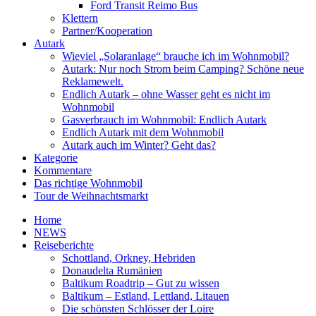
Ford Transit Reimo Bus
Klettern
Partner/Kooperation
Autark
Wieviel „Solaranlage“ brauche ich im Wohnmobil?
Autark: Nur noch Strom beim Camping? Schöne neue
Reklamewelt.
Endlich Autark – ohne Wasser geht es nicht im
Wohnmobil
Gasverbrauch im Wohnmobil: Endlich Autark
Endlich Autark mit dem Wohnmobil
Autark auch im Winter? Geht das?
Kategorie
Kommentare
Das richtige Wohnmobil
Tour de Weihnachtsmarkt
Home
NEWS
Reiseberichte
Schottland, Orkney, Hebriden
Donaudelta Rumänien
Baltikum Roadtrip – Gut zu wissen
Baltikum – Estland, Lettland, Litauen
Die schönsten Schlösser der Loire