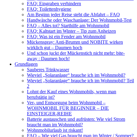
FAQ: Eingraben verhindern
FAQ: Toilettenhygiene
Am Beginn jeder Reise steht die Abfahrt – FAQ
Handwäsche oder Waschanlage: Der Wohnmobil-Test
FAQ – Alles tot? Starthilfe am Wohnmobil
FAQ: Kaltstart im Winter – Tip zum Anheizen
FAQ: Was ist ein Fender am Wohnmobil
Mückenspray: Anti-Brumm und NOBITE wirken
wirklich gut – Daumen hoch
Und schon juckt der Mückenstich nicht mehr: bite-
away : Daumen hoch!
Grundlagen
Sauberes Trinkwasser
Wieviel „Solaranlage“ brauche ich im Wohnmobil?
Wieviel „Solaranlage“ brauche ich im Wohnmobil? Teil
2
Lohnt der Kauf eines Wohnmobils, wenn man
berufstätig ist?
Ver- und Entsorgung beim Wohnmobil –
WOHNMOBIL FÜR BEGINNER – DIE
EINSTEIGER-REIHE
Batterie austauschen und aufrüsten: Wie viel Strom
braucht man im Wohnmobil?
Wohnmobilurlaub ist riskant!
FAQ – Wie viel Gas braucht man im Winter / Sommer?