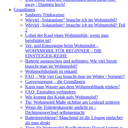
away : Daumen hoch!
Grundlagen
Sauberes Trinkwasser
Wieviel „Solaranlage“ brauche ich im Wohnmobil?
Wieviel „Solaranlage“ brauche ich im Wohnmobil? Teil
2
Lohnt der Kauf eines Wohnmobils, wenn man
berufstätig ist?
Ver- und Entsorgung beim Wohnmobil –
WOHNMOBIL FÜR BEGINNER – DIE
EINSTEIGER-REIHE
Batterie austauschen und aufrüsten: Wie viel Strom
braucht man im Wohnmobil?
Wohnmobilurlaub ist riskant!
FAQ – Wie viel Gas braucht man im Winter / Sommer?
Gasversorgung – die Grundlagen
Kann man Wasser aus dem Wohnmobiltank trinken?
FAQ: Eingraben verhindern
Wie kommt das Kajak aufs Wohnmobil?
Tip: Wohnmobil Maße sichtbar am Lenkrad notieren
Wenn die Toilettenkassette undicht ist –
Dichtungswechsel selbstgemacht
Batterieprobleme? Manchmal ist die Lösung einfacher,
als man denkt
Tipps für Wohnmobil-Bordbatterien: Darauf kommt es