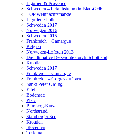
Ligurien & Provence
Schweden – Urlaubstraum in Blau-Gelb
TOP Weihnachtsmärkte
Ligurien / Italien
Schweden 2017
Norwegen 2016
Schweden 2015
Frankreich – Camargue
Belgien
Norwegen-Lofoten 2013
Die ultimative Reiseroute durch Schottland
Kroatien
Schweden 2017
Frankreich – Camargue
Frankreich – Gorges du Tarn
Sankt Peter Ording
Eifel
Bodensee
Pfalz
Bamberg-Kurz
Nordstrand
Starnberger See
Kroatien
Slovenien
Toskana