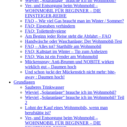
Wieviel „Solaranlage“ brauche ich im Wohnmobil?
Ver- und Entsorgung beim Wohnmobil –
WOHNMOBIL FÜR BEGINNER – DIE
EINSTEIGER-REIHE
FAQ – Wie viel Gas braucht man im Winter / Sommer?
FAQ: Eingraben verhindern
FAQ: Toilettenhygiene
Am Beginn jeder Reise steht die Abfahrt – FAQ
Handwäsche oder Waschanlage: Der Wohnmobil-Test
FAQ – Alles tot? Starthilfe am Wohnmobil
FAQ: Kaltstart im Winter – Tip zum Anheizen
FAQ: Was ist ein Fender am Wohnmobil
Mückenspray: Anti-Brumm und NOBITE wirken
wirklich gut – Daumen hoch
Und schon juckt der Mückenstich nicht mehr: bite-
away : Daumen hoch!
Grundlagen
Sauberes Trinkwasser
Wieviel „Solaranlage“ brauche ich im Wohnmobil?
Wieviel „Solaranlage“ brauche ich im Wohnmobil? Teil
2
Lohnt der Kauf eines Wohnmobils, wenn man
berufstätig ist?
Ver- und Entsorgung beim Wohnmobil –
WOHNMOBIL FÜR BEGINNER – DIE