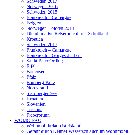
Schweden 2017
Norwegen 2016
Schweden 2015
Frankreich – Camargue
Belgien
Norwegen-Lofoten 2013
Die ultimative Reiseroute durch Schottland
Kroatien
Schweden 2017
Frankreich – Camargue
Frankreich – Gorges du Tarn
Sankt Peter Ording
Eifel
Bodensee
Pfalz
Bamberg-Kurz
Nordstrand
Starnberger See
Kroatien
Slovenien
Toskana
Fieberbrunn
WOMO-FAQ
Wohnmobilurlaub ist riskant!
Gefahr durch Keime! Wasserschlauch im Wohnmobil!