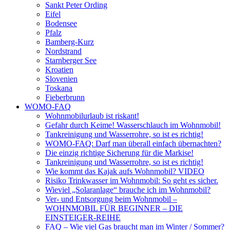
Sankt Peter Ording
Eifel
Bodensee
Pfalz
Bamberg-Kurz
Nordstrand
Starnberger See
Kroatien
Slovenien
Toskana
Fieberbrunn
WOMO-FAQ
Wohnmobilurlaub ist riskant!
Gefahr durch Keime! Wasserschlauch im Wohnmobil!
Tankreinigung und Wasserrohre, so ist es richtig!
WOMO-FAQ: Darf man überall einfach übernachten?
Die einzig richtige Sicherung für die Markise!
Tankreinigung und Wasserrohre, so ist es richtig!
Wie kommt das Kajak aufs Wohnmobil? VIDEO
Risiko Trinkwasser im Wohnmobil: So geht es sicher.
Wieviel „Solaranlage“ brauche ich im Wohnmobil?
Ver- und Entsorgung beim Wohnmobil –
WOHNMOBIL FÜR BEGINNER – DIE
EINSTEIGER-REIHE
FAQ – Wie viel Gas braucht man im Winter / Sommer?