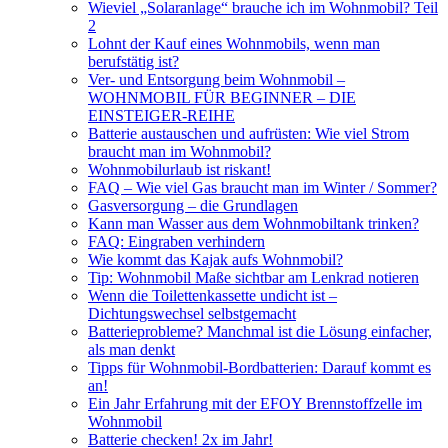
Wieviel „Solaranlage“ brauche ich im Wohnmobil? Teil
2
Lohnt der Kauf eines Wohnmobils, wenn man
berufstätig ist?
Ver- und Entsorgung beim Wohnmobil –
WOHNMOBIL FÜR BEGINNER – DIE
EINSTEIGER-REIHE
Batterie austauschen und aufrüsten: Wie viel Strom
braucht man im Wohnmobil?
Wohnmobilurlaub ist riskant!
FAQ – Wie viel Gas braucht man im Winter / Sommer?
Gasversorgung – die Grundlagen
Kann man Wasser aus dem Wohnmobiltank trinken?
FAQ: Eingraben verhindern
Wie kommt das Kajak aufs Wohnmobil?
Tip: Wohnmobil Maße sichtbar am Lenkrad notieren
Wenn die Toilettenkassette undicht ist –
Dichtungswechsel selbstgemacht
Batterieprobleme? Manchmal ist die Lösung einfacher,
als man denkt
Tipps für Wohnmobil-Bordbatterien: Darauf kommt es
an!
Ein Jahr Erfahrung mit der EFOY Brennstoffzelle im
Wohnmobil
Batterie checken! 2x im Jahr!