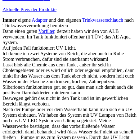
Aktuelle Preis der Produkte
Immer
eigene
Adapter
und den eigenen
Trinkwasserschlauch
nach
Trinkwasserverordnung benutzen.
Dann einen guten
Vorfilter
, derzeit haben wir den von ALB
verwenden. Im Tank funktioniert offenbar (lt TÜV) das AE Aqua
System.
Auf jeden Fall funktioniert UV Licht.
Ich kenne ich zwei Systeme von Reich, die aber auch in Ruhe
Strom verbrauchen, dafür sind sie anerkannt wirksam!
Lasst bloß alle Chemie aus dem Tank , außer ihr seid in
Choleragebieten oder es wird örtlich oder regional empfohlen, dann
trinkt ihr das Wasser aus dem Tank aber eh nicht, sondern holt euch
Wasser in der Flasche zum trinken, kochen, Zähneputzen.
Silberionen funktionieren gut, so gut, dass man sich damit auch die
positiven Darmbakterien ruinieren kann.
Deswegen gehört das nicht in den Tank und ist im gewerblichen
Bereich längst verboten.
Nach der Pumpe oder vor dem Wasserhahn kann man sich ein UV
System einbauen. Wir haben das System mit UV Lampen von Reich
und das UV LED System von Ultraqua getestet. Meine
Wasserwerke bestätigen, dass das vorbeifließende Wasser
erfolgreich damit behandelt wird (dass Wasser darf nicht zu schnell
fließen – Pumpe muss zum System passen). Durch das UV Licht