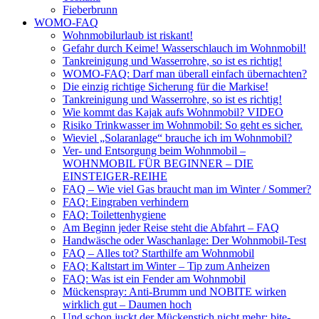
Fieberbrunn
WOMO-FAQ
Wohnmobilurlaub ist riskant!
Gefahr durch Keime! Wasserschlauch im Wohnmobil!
Tankreinigung und Wasserrohre, so ist es richtig!
WOMO-FAQ: Darf man überall einfach übernachten?
Die einzig richtige Sicherung für die Markise!
Tankreinigung und Wasserrohre, so ist es richtig!
Wie kommt das Kajak aufs Wohnmobil? VIDEO
Risiko Trinkwasser im Wohnmobil: So geht es sicher.
Wieviel „Solaranlage“ brauche ich im Wohnmobil?
Ver- und Entsorgung beim Wohnmobil –
WOHNMOBIL FÜR BEGINNER – DIE
EINSTEIGER-REIHE
FAQ – Wie viel Gas braucht man im Winter / Sommer?
FAQ: Eingraben verhindern
FAQ: Toilettenhygiene
Am Beginn jeder Reise steht die Abfahrt – FAQ
Handwäsche oder Waschanlage: Der Wohnmobil-Test
FAQ – Alles tot? Starthilfe am Wohnmobil
FAQ: Kaltstart im Winter – Tip zum Anheizen
FAQ: Was ist ein Fender am Wohnmobil
Mückenspray: Anti-Brumm und NOBITE wirken
wirklich gut – Daumen hoch
Und schon juckt der Mückenstich nicht mehr: bite-