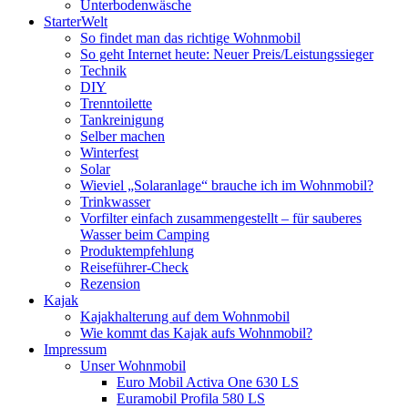
Unterbodenwäsche
StarterWelt
So findet man das richtige Wohnmobil
So geht Internet heute: Neuer Preis/Leistungssieger
Technik
DIY
Trenntoilette
Tankreinigung
Selber machen
Winterfest
Solar
Wieviel „Solaranlage“ brauche ich im Wohnmobil?
Trinkwasser
Vorfilter einfach zusammengestellt – für sauberes
Wasser beim Camping
Produktempfehlung
Reiseführer-Check
Rezension
Kajak
Kajakhalterung auf dem Wohnmobil
Wie kommt das Kajak aufs Wohnmobil?
Impressum
Unser Wohnmobil
Euro Mobil Activa One 630 LS
Euramobil Profila 580 LS