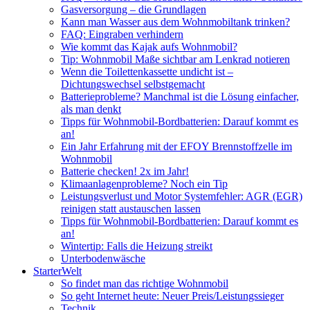
Gasversorgung – die Grundlagen
Kann man Wasser aus dem Wohnmobiltank trinken?
FAQ: Eingraben verhindern
Wie kommt das Kajak aufs Wohnmobil?
Tip: Wohnmobil Maße sichtbar am Lenkrad notieren
Wenn die Toilettenkassette undicht ist –
Dichtungswechsel selbstgemacht
Batterieprobleme? Manchmal ist die Lösung einfacher,
als man denkt
Tipps für Wohnmobil-Bordbatterien: Darauf kommt es
an!
Ein Jahr Erfahrung mit der EFOY Brennstoffzelle im
Wohnmobil
Batterie checken! 2x im Jahr!
Klimaanlagenprobleme? Noch ein Tip
Leistungsverlust und Motor Systemfehler: AGR (EGR)
reinigen statt austauschen lassen
Tipps für Wohnmobil-Bordbatterien: Darauf kommt es
an!
Wintertip: Falls die Heizung streikt
Unterbodenwäsche
StarterWelt
So findet man das richtige Wohnmobil
So geht Internet heute: Neuer Preis/Leistungssieger
Technik