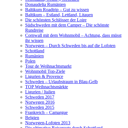
Donaudelta Rumänien
Baltikum Roadtrip – Gut zu wissen
Baltikum – Estland, Lettland, Litauen
Die schönsten Schlösser der Loire
Südschweden mit dem Camper – Die schönste
Rundreise
Cornwall mit dem Wohnmobil – Achtung, dass müsst
ihr wissen
Norwegen – Durch Schweden bis auf die Lofoten
Schottland
Rumänien
Polen
Tour de Weihnachtsmarkt
Wohnmobil Top-Ziele
Ligurien & Provence
Schweden – Urlaubstraum in Blau-Gelb
TOP Weihnachtsmärkte
Ligurien / Italien
Schweden 2017
Norwegen 2016
Schweden 2015
Frankreich – Camargue
Belgien
Norwegen-Lofoten 2013
Die ultimative Reiseroute durch Schottland