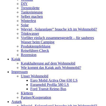
DIY
Trenntoilette
Tankreinigung
Selber machen
Winterfest
Solar
Wieviel „Solaranlage“ brauche ich im Wohnmobil?
Trinkwasser
Vorfilter einfach zusammengestellt – für sauberes
Wasser beim Camping
Produktempfehlung
Reiseführer-Check
Rezension
Kajak
Kajakhalterung auf dem Wohnmobil
Wie kommt das Kajak aufs Wohnmobil?
Impressum
Unser Wohnmobil
Euro Mobil Activa One 630 LS
Euramobil Profila 580 LS
Ford Transit Reimo Bus
Klettern
Partner/Kooperation
Autark
Wieviel „Solaranlage“ brauche ich im Wohnmobil?