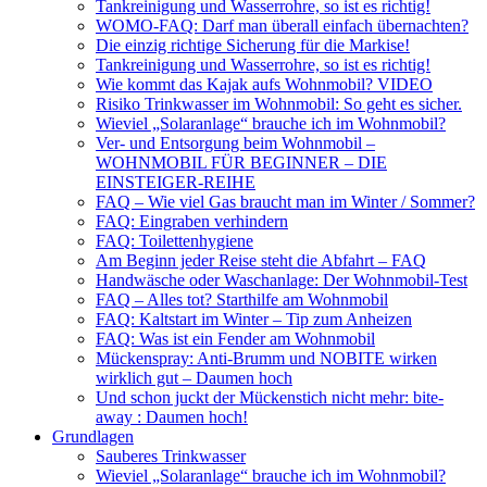
Tankreinigung und Wasserrohre, so ist es richtig!
WOMO-FAQ: Darf man überall einfach übernachten?
Die einzig richtige Sicherung für die Markise!
Tankreinigung und Wasserrohre, so ist es richtig!
Wie kommt das Kajak aufs Wohnmobil? VIDEO
Risiko Trinkwasser im Wohnmobil: So geht es sicher.
Wieviel „Solaranlage“ brauche ich im Wohnmobil?
Ver- und Entsorgung beim Wohnmobil –
WOHNMOBIL FÜR BEGINNER – DIE
EINSTEIGER-REIHE
FAQ – Wie viel Gas braucht man im Winter / Sommer?
FAQ: Eingraben verhindern
FAQ: Toilettenhygiene
Am Beginn jeder Reise steht die Abfahrt – FAQ
Handwäsche oder Waschanlage: Der Wohnmobil-Test
FAQ – Alles tot? Starthilfe am Wohnmobil
FAQ: Kaltstart im Winter – Tip zum Anheizen
FAQ: Was ist ein Fender am Wohnmobil
Mückenspray: Anti-Brumm und NOBITE wirken
wirklich gut – Daumen hoch
Und schon juckt der Mückenstich nicht mehr: bite-
away : Daumen hoch!
Grundlagen
Sauberes Trinkwasser
Wieviel „Solaranlage“ brauche ich im Wohnmobil?