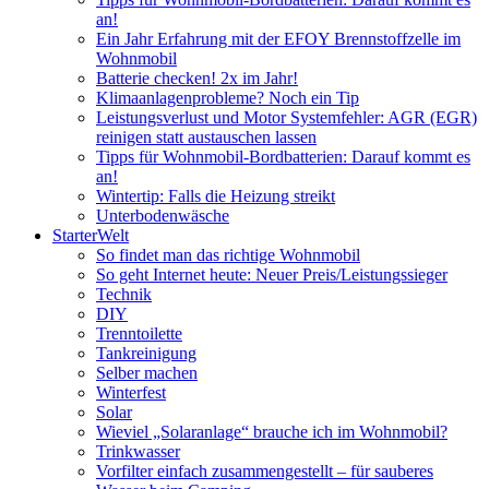
an!
Ein Jahr Erfahrung mit der EFOY Brennstoffzelle im
Wohnmobil
Batterie checken! 2x im Jahr!
Klimaanlagenprobleme? Noch ein Tip
Leistungsverlust und Motor Systemfehler: AGR (EGR)
reinigen statt austauschen lassen
Tipps für Wohnmobil-Bordbatterien: Darauf kommt es
an!
Wintertip: Falls die Heizung streikt
Unterbodenwäsche
StarterWelt
So findet man das richtige Wohnmobil
So geht Internet heute: Neuer Preis/Leistungssieger
Technik
DIY
Trenntoilette
Tankreinigung
Selber machen
Winterfest
Solar
Wieviel „Solaranlage“ brauche ich im Wohnmobil?
Trinkwasser
Vorfilter einfach zusammengestellt – für sauberes