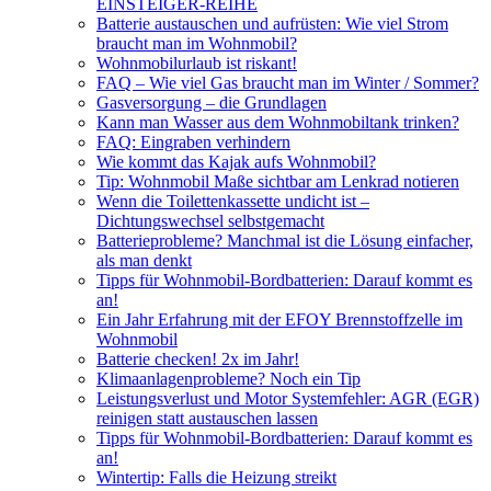
EINSTEIGER-REIHE
Batterie austauschen und aufrüsten: Wie viel Strom
braucht man im Wohnmobil?
Wohnmobilurlaub ist riskant!
FAQ – Wie viel Gas braucht man im Winter / Sommer?
Gasversorgung – die Grundlagen
Kann man Wasser aus dem Wohnmobiltank trinken?
FAQ: Eingraben verhindern
Wie kommt das Kajak aufs Wohnmobil?
Tip: Wohnmobil Maße sichtbar am Lenkrad notieren
Wenn die Toilettenkassette undicht ist –
Dichtungswechsel selbstgemacht
Batterieprobleme? Manchmal ist die Lösung einfacher,
als man denkt
Tipps für Wohnmobil-Bordbatterien: Darauf kommt es
an!
Ein Jahr Erfahrung mit der EFOY Brennstoffzelle im
Wohnmobil
Batterie checken! 2x im Jahr!
Klimaanlagenprobleme? Noch ein Tip
Leistungsverlust und Motor Systemfehler: AGR (EGR)
reinigen statt austauschen lassen
Tipps für Wohnmobil-Bordbatterien: Darauf kommt es
an!
Wintertip: Falls die Heizung streikt