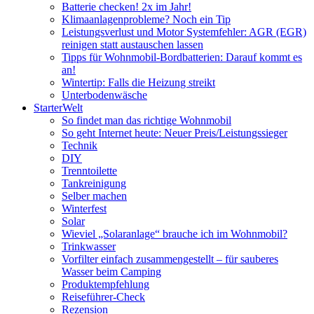
Batterie checken! 2x im Jahr!
Klimaanlagenprobleme? Noch ein Tip
Leistungsverlust und Motor Systemfehler: AGR (EGR)
reinigen statt austauschen lassen
Tipps für Wohnmobil-Bordbatterien: Darauf kommt es
an!
Wintertip: Falls die Heizung streikt
Unterbodenwäsche
StarterWelt
So findet man das richtige Wohnmobil
So geht Internet heute: Neuer Preis/Leistungssieger
Technik
DIY
Trenntoilette
Tankreinigung
Selber machen
Winterfest
Solar
Wieviel „Solaranlage“ brauche ich im Wohnmobil?
Trinkwasser
Vorfilter einfach zusammengestellt – für sauberes
Wasser beim Camping
Produktempfehlung
Reiseführer-Check
Rezension