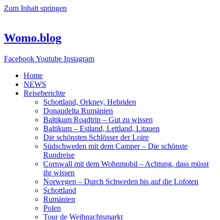
Zum Inhalt springen
Womo.blog
Facebook
Youtube
Instagram
Home
NEWS
Reiseberichte
Schottland, Orkney, Hebriden
Donaudelta Rumänien
Baltikum Roadtrip – Gut zu wissen
Baltikum – Estland, Lettland, Litauen
Die schönsten Schlösser der Loire
Südschweden mit dem Camper – Die schönste
Rundreise
Cornwall mit dem Wohnmobil – Achtung, dass müsst
ihr wissen
Norwegen – Durch Schweden bis auf die Lofoten
Schottland
Rumänien
Polen
Tour de Weihnachtsmarkt