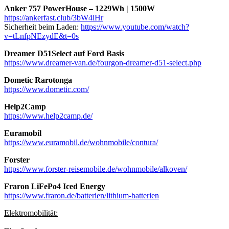
Anker 757 PowerHouse – 1229Wh | 1500W
https://ankerfast.club/3bW4iHr
Sicherheit beim Laden:
https://www.youtube.com/watch?
v=tLnfpNEzydE&t=0s
Dreamer D51Select auf Ford Basis
https://www.dreamer-van.de/fourgon-dreamer-d51-select.php
Dometic Rarotonga
https://www.dometic.com/
Help2Camp
https://www.help2camp.de/
Euramobil
https://www.euramobil.de/wohnmobile/contura/
Forster
https://www.forster-reisemobile.de/wohnmobile/alkoven/
Fraron LiFePo4 Iced Energy
https://www.fraron.de/batterien/lithium-batterien
Elektromobilität: