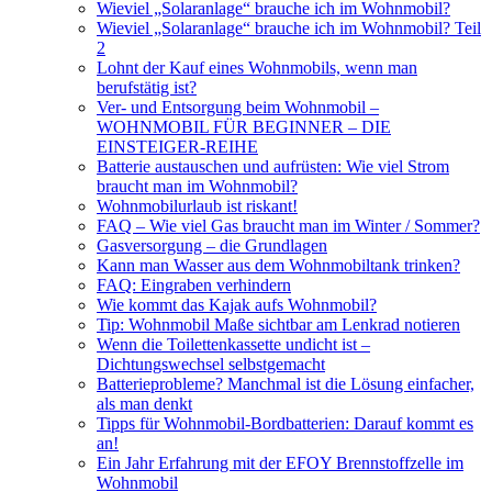
Wieviel „Solaranlage“ brauche ich im Wohnmobil?
Wieviel „Solaranlage“ brauche ich im Wohnmobil? Teil
2
Lohnt der Kauf eines Wohnmobils, wenn man
berufstätig ist?
Ver- und Entsorgung beim Wohnmobil –
WOHNMOBIL FÜR BEGINNER – DIE
EINSTEIGER-REIHE
Batterie austauschen und aufrüsten: Wie viel Strom
braucht man im Wohnmobil?
Wohnmobilurlaub ist riskant!
FAQ – Wie viel Gas braucht man im Winter / Sommer?
Gasversorgung – die Grundlagen
Kann man Wasser aus dem Wohnmobiltank trinken?
FAQ: Eingraben verhindern
Wie kommt das Kajak aufs Wohnmobil?
Tip: Wohnmobil Maße sichtbar am Lenkrad notieren
Wenn die Toilettenkassette undicht ist –
Dichtungswechsel selbstgemacht
Batterieprobleme? Manchmal ist die Lösung einfacher,
als man denkt
Tipps für Wohnmobil-Bordbatterien: Darauf kommt es
an!
Ein Jahr Erfahrung mit der EFOY Brennstoffzelle im
Wohnmobil