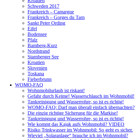
Kroatien
Schweden 2017
Frankreich – Camargue
Frankreich – Gorges du Tarn
Sankt Peter Ording
Eifel
Bodensee
Pfalz
Bamberg-Kurz
Nordstrand
Starnberger See
Kroatien
Slovenien
Toskana
Fieberbrunn
WOMO-FAQ
Wohnmobilurlaub ist riskant!
Gefahr durch Keime! Wasserschlauch im Wohnmobil!
Tankreinigung und Wasserrohre, so ist es richtig!
WOMO-FAQ: Darf man überall einfach übernachten?
Die einzig richtige Sicherung für die Markise!
Tankreinigung und Wasserrohre, so ist es richtig!
Wie kommt das Kajak aufs Wohnmobil? VIDEO
Risiko Trinkwasser im Wohnmobil: So geht es sicher.
Wieviel „Solaranlage“ brauche ich im Wohnmobil?