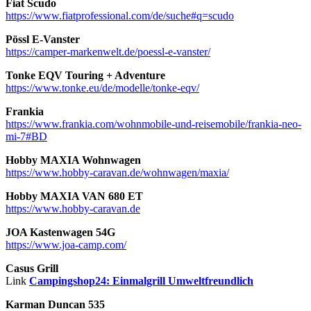
Fiat Scudo
https://www.fiatprofessional.com/de/suche#q=scudo
Pössl E-Vanster
https://camper-markenwelt.de/poessl-e-vanster/
Tonke EQV Touring + Adventure
https://www.tonke.eu/de/modelle/tonke-eqv/
Frankia
https://www.frankia.com/wohnmobile-und-reisemobile/frankia-neo-
mi-7#BD
Hobby MAXIA Wohnwagen
https://www.hobby-caravan.de/wohnwagen/maxia/
Hobby MAXIA VAN 680 ET
https://www.hobby-caravan.de
JOA Kastenwagen 54G
https://www.joa-camp.com/
Casus Grill
Link
Campingshop24: Einmalgrill Umweltfreu
ndlich
Karman Duncan 535