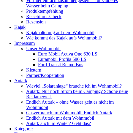
Vorfilter einfach zusammengestellt – für sauberes
Wasser beim Camping
Produktempfehlung
Reiseführer-Check
Rezension
Kajak
Kajakhalterung auf dem Wohnmobil
Wie kommt das Kajak aufs Wohnmobil?
Impressum
Unser Wohnmobil
Euro Mobil Activa One 630 LS
Euramobil Profila 580 LS
Ford Transit Reimo Bus
Klettern
Partner/Kooperation
Autark
Wieviel „Solaranlage“ brauche ich im Wohnmobil?
Autark: Nur noch Strom beim Camping? Schöne neue
Reklamewelt.
Endlich Autark – ohne Wasser geht es nicht im
Wohnmobil
Gasverbrauch im Wohnmobil: Endlich Autark
Endlich Autark mit dem Wohnmobil
Autark auch im Winter? Geht das?
Kategorie