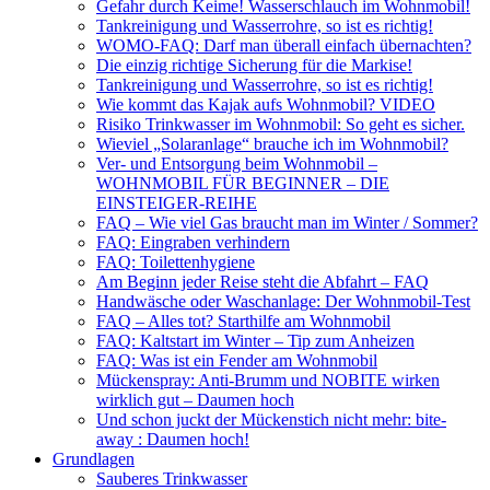
Gefahr durch Keime! Wasserschlauch im Wohnmobil!
Tankreinigung und Wasserrohre, so ist es richtig!
WOMO-FAQ: Darf man überall einfach übernachten?
Die einzig richtige Sicherung für die Markise!
Tankreinigung und Wasserrohre, so ist es richtig!
Wie kommt das Kajak aufs Wohnmobil? VIDEO
Risiko Trinkwasser im Wohnmobil: So geht es sicher.
Wieviel „Solaranlage“ brauche ich im Wohnmobil?
Ver- und Entsorgung beim Wohnmobil –
WOHNMOBIL FÜR BEGINNER – DIE
EINSTEIGER-REIHE
FAQ – Wie viel Gas braucht man im Winter / Sommer?
FAQ: Eingraben verhindern
FAQ: Toilettenhygiene
Am Beginn jeder Reise steht die Abfahrt – FAQ
Handwäsche oder Waschanlage: Der Wohnmobil-Test
FAQ – Alles tot? Starthilfe am Wohnmobil
FAQ: Kaltstart im Winter – Tip zum Anheizen
FAQ: Was ist ein Fender am Wohnmobil
Mückenspray: Anti-Brumm und NOBITE wirken
wirklich gut – Daumen hoch
Und schon juckt der Mückenstich nicht mehr: bite-
away : Daumen hoch!
Grundlagen
Sauberes Trinkwasser