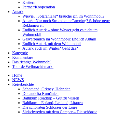
Klettern
Partner/Kooperation
Autark
Wieviel „Solaranlage“ brauche ich im Wohnmobil?
Autark: Nur noch Strom beim Camping? Schöne neue
Reklamewelt.
Endlich Autark – ohne Wasser geht es nicht im
Wohnmobil
Gasverbrauch im Wohnmobil: Endlich Autark
Endlich Autark mit dem Wohnmobil
Autark auch im Winter? Geht das?
Kategorie
Kommentare
Das richtige Wohnmobil
Tour de Weihnachtsmarkt
Home
NEWS
Reiseberichte
Schottland, Orkney, Hebriden
Donaudelta Rumänien
Baltikum Roadtrip – Gut zu wissen
Baltikum – Estland, Lettland, Litauen
Die schönsten Schlösser der Loire
Südschweden mit dem Camper – Die schönste