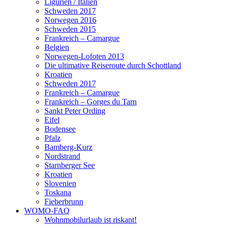
Ligurien / Italien
Schweden 2017
Norwegen 2016
Schweden 2015
Frankreich – Camargue
Belgien
Norwegen-Lofoten 2013
Die ultimative Reiseroute durch Schottland
Kroatien
Schweden 2017
Frankreich – Camargue
Frankreich – Gorges du Tarn
Sankt Peter Ording
Eifel
Bodensee
Pfalz
Bamberg-Kurz
Nordstrand
Starnberger See
Kroatien
Slovenien
Toskana
Fieberbrunn
WOMO-FAQ
Wohnmobilurlaub ist riskant!