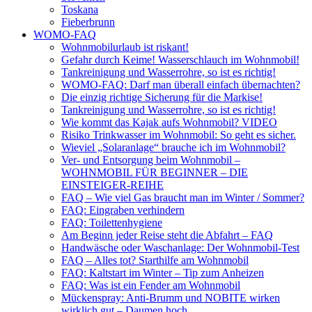
Toskana
Fieberbrunn
WOMO-FAQ
Wohnmobilurlaub ist riskant!
Gefahr durch Keime! Wasserschlauch im Wohnmobil!
Tankreinigung und Wasserrohre, so ist es richtig!
WOMO-FAQ: Darf man überall einfach übernachten?
Die einzig richtige Sicherung für die Markise!
Tankreinigung und Wasserrohre, so ist es richtig!
Wie kommt das Kajak aufs Wohnmobil? VIDEO
Risiko Trinkwasser im Wohnmobil: So geht es sicher.
Wieviel „Solaranlage“ brauche ich im Wohnmobil?
Ver- und Entsorgung beim Wohnmobil –
WOHNMOBIL FÜR BEGINNER – DIE
EINSTEIGER-REIHE
FAQ – Wie viel Gas braucht man im Winter / Sommer?
FAQ: Eingraben verhindern
FAQ: Toilettenhygiene
Am Beginn jeder Reise steht die Abfahrt – FAQ
Handwäsche oder Waschanlage: Der Wohnmobil-Test
FAQ – Alles tot? Starthilfe am Wohnmobil
FAQ: Kaltstart im Winter – Tip zum Anheizen
FAQ: Was ist ein Fender am Wohnmobil
Mückenspray: Anti-Brumm und NOBITE wirken
wirklich gut – Daumen hoch