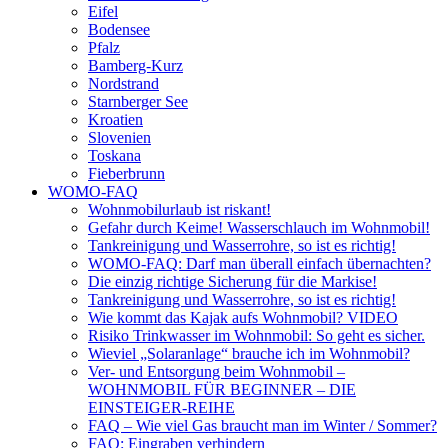
Eifel
Bodensee
Pfalz
Bamberg-Kurz
Nordstrand
Starnberger See
Kroatien
Slovenien
Toskana
Fieberbrunn
WOMO-FAQ
Wohnmobilurlaub ist riskant!
Gefahr durch Keime! Wasserschlauch im Wohnmobil!
Tankreinigung und Wasserrohre, so ist es richtig!
WOMO-FAQ: Darf man überall einfach übernachten?
Die einzig richtige Sicherung für die Markise!
Tankreinigung und Wasserrohre, so ist es richtig!
Wie kommt das Kajak aufs Wohnmobil? VIDEO
Risiko Trinkwasser im Wohnmobil: So geht es sicher.
Wieviel „Solaranlage“ brauche ich im Wohnmobil?
Ver- und Entsorgung beim Wohnmobil –
WOHNMOBIL FÜR BEGINNER – DIE
EINSTEIGER-REIHE
FAQ – Wie viel Gas braucht man im Winter / Sommer?
FAQ: Eingraben verhindern