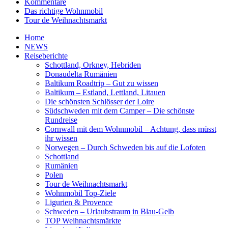
Kommentare
Das richtige Wohnmobil
Tour de Weihnachtsmarkt
Home
NEWS
Reiseberichte
Schottland, Orkney, Hebriden
Donaudelta Rumänien
Baltikum Roadtrip – Gut zu wissen
Baltikum – Estland, Lettland, Litauen
Die schönsten Schlösser der Loire
Südschweden mit dem Camper – Die schönste
Rundreise
Cornwall mit dem Wohnmobil – Achtung, dass müsst
ihr wissen
Norwegen – Durch Schweden bis auf die Lofoten
Schottland
Rumänien
Polen
Tour de Weihnachtsmarkt
Wohnmobil Top-Ziele
Ligurien & Provence
Schweden – Urlaubstraum in Blau-Gelb
TOP Weihnachtsmärkte