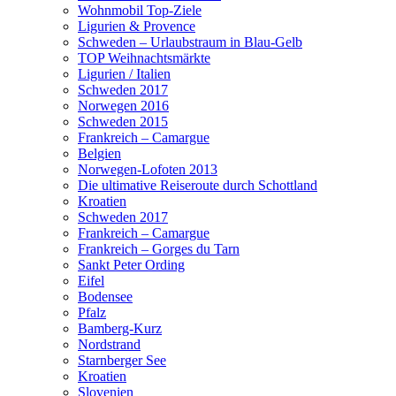
Wohnmobil Top-Ziele
Ligurien & Provence
Schweden – Urlaubstraum in Blau-Gelb
TOP Weihnachtsmärkte
Ligurien / Italien
Schweden 2017
Norwegen 2016
Schweden 2015
Frankreich – Camargue
Belgien
Norwegen-Lofoten 2013
Die ultimative Reiseroute durch Schottland
Kroatien
Schweden 2017
Frankreich – Camargue
Frankreich – Gorges du Tarn
Sankt Peter Ording
Eifel
Bodensee
Pfalz
Bamberg-Kurz
Nordstrand
Starnberger See
Kroatien
Slovenien