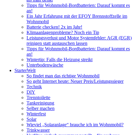
Tipps für Wohnmobil-Bordbatterien: Darauf kommt es
an!
Ein Jahr Erfahrung mit der EFOY Brennstoffzelle im
Wohnmobil
Batterie checken! 2x im Jahr!
Klimaanlagenprobleme? Noch ein Tip
Leistungsverlust und Motor Systemfehler: AGR (EGR)
reinigen statt austauschen lassen
Tipps für Wohnmobil-Bordbatterien: Darauf kommt es
an!
Wintertip: Falls die Heizung streikt
Unterbodenwäsche
StarterWelt
So findet man das richtige Wohnmobil
So geht Internet heute: Neuer Preis/Leistungssieger
Technik
DIY
Trenntoilette
Tankreinigung
Selber machen
Winterfest
Solar
Wieviel „Solaranlage“ brauche ich im Wohnmobil?
Trinkwasser