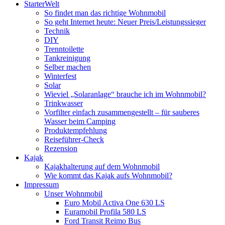
StarterWelt
So findet man das richtige Wohnmobil
So geht Internet heute: Neuer Preis/Leistungssieger
Technik
DIY
Trenntoilette
Tankreinigung
Selber machen
Winterfest
Solar
Wieviel „Solaranlage“ brauche ich im Wohnmobil?
Trinkwasser
Vorfilter einfach zusammengestellt – für sauberes
Wasser beim Camping
Produktempfehlung
Reiseführer-Check
Rezension
Kajak
Kajakhalterung auf dem Wohnmobil
Wie kommt das Kajak aufs Wohnmobil?
Impressum
Unser Wohnmobil
Euro Mobil Activa One 630 LS
Euramobil Profila 580 LS
Ford Transit Reimo Bus