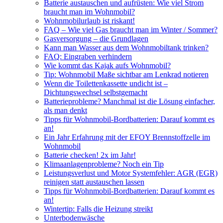
Batterie austauschen und aufrüsten: Wie viel Strom
braucht man im Wohnmobil?
Wohnmobilurlaub ist riskant!
FAQ – Wie viel Gas braucht man im Winter / Sommer?
Gasversorgung – die Grundlagen
Kann man Wasser aus dem Wohnmobiltank trinken?
FAQ: Eingraben verhindern
Wie kommt das Kajak aufs Wohnmobil?
Tip: Wohnmobil Maße sichtbar am Lenkrad notieren
Wenn die Toilettenkassette undicht ist –
Dichtungswechsel selbstgemacht
Batterieprobleme? Manchmal ist die Lösung einfacher,
als man denkt
Tipps für Wohnmobil-Bordbatterien: Darauf kommt es
an!
Ein Jahr Erfahrung mit der EFOY Brennstoffzelle im
Wohnmobil
Batterie checken! 2x im Jahr!
Klimaanlagenprobleme? Noch ein Tip
Leistungsverlust und Motor Systemfehler: AGR (EGR)
reinigen statt austauschen lassen
Tipps für Wohnmobil-Bordbatterien: Darauf kommt es
an!
Wintertip: Falls die Heizung streikt
Unterbodenwäsche