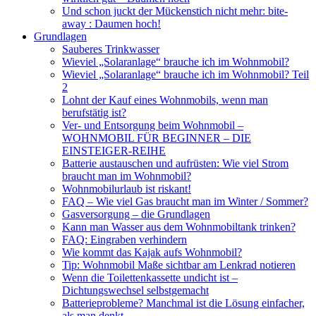
Und schon juckt der Mückenstich nicht mehr: bite-
away : Daumen hoch!
Grundlagen
Sauberes Trinkwasser
Wieviel „Solaranlage“ brauche ich im Wohnmobil?
Wieviel „Solaranlage“ brauche ich im Wohnmobil? Teil
2
Lohnt der Kauf eines Wohnmobils, wenn man
berufstätig ist?
Ver- und Entsorgung beim Wohnmobil –
WOHNMOBIL FÜR BEGINNER – DIE
EINSTEIGER-REIHE
Batterie austauschen und aufrüsten: Wie viel Strom
braucht man im Wohnmobil?
Wohnmobilurlaub ist riskant!
FAQ – Wie viel Gas braucht man im Winter / Sommer?
Gasversorgung – die Grundlagen
Kann man Wasser aus dem Wohnmobiltank trinken?
FAQ: Eingraben verhindern
Wie kommt das Kajak aufs Wohnmobil?
Tip: Wohnmobil Maße sichtbar am Lenkrad notieren
Wenn die Toilettenkassette undicht ist –
Dichtungswechsel selbstgemacht
Batterieprobleme? Manchmal ist die Lösung einfacher,
als man denkt