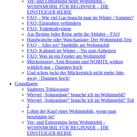
Ver- und Entsorgung beim Wohnmobil –
WOHNMOBIL FÜR BEGINNER – DIE
EINSTEIGER-REIHE
FAQ – Wie viel Gas braucht man im Winter / Sommer?
FAQ: Eingraben verhindern
FAQ: Toilettenhygiene
Am Beginn jeder Reise steht die Abfahrt – FAQ
Handwäsche oder Waschanlage: Der Wohnmobil-Test
FAQ – Alles tot? Starthilfe am Wohnmobil
FAQ: Kaltstart im Winter – Tip zum Anheizen
FAQ: Was ist ein Fender am Wohnmobil
Mückenspray: Anti-Brumm und NOBITE wirken
wirklich gut – Daumen hoch
Und schon juckt der Mückenstich nicht mehr: bite-
away : Daumen hoch!
Grundlagen
Sauberes Trinkwasser
Wieviel „Solaranlage“ brauche ich im Wohnmobil?
Wieviel „Solaranlage“ brauche ich im Wohnmobil? Teil
2
Lohnt der Kauf eines Wohnmobils, wenn man
berufstätig ist?
Ver- und Entsorgung beim Wohnmobil –
WOHNMOBIL FÜR BEGINNER – DIE
EINSTEIGER-REIHE