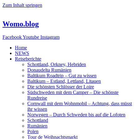
Zum Inhalt springen
Womo.blog
Facebook
Youtube
Instagram
Home
NEWS
Reiseberichte
Schottland, Orkney, Hebriden
Donaudelta Rumänien
Baltikum Roadtrip – Gut zu wissen
Baltikum – Estland, Lettland, Litauen
Die schönsten Schlösser der Loire
Südschweden mit dem Camper – Die schönste
Rundreise
Cornwall mit dem Wohnmobil – Achtung, dass müsst
ihr wissen
Norwegen – Durch Schweden bis auf die Lofoten
Schottland
Rumänien
Polen
Tour de Weihnachtsmarkt