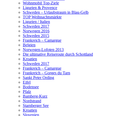
Wohnmobil Top-Ziele
Ligurien & Provence
Schweden – Urlaubstraum in Blau-Gelb
TOP Weihnachtsmärkte
Ligurien / Italien
Schweden 2017
Norwegen 2016
Schweden 2015
Frankreich – Camargue
Belgien
Norwegen-Lofoten 2013
Die ultimative Reiseroute durch Schottland
Kroatien
Schweden 2017
Frankreich – Camargue
Frankreich – Gorges du Tarn
Sankt Peter Ording
Eifel
Bodensee
Pfalz
Bamberg-Kurz
Nordstrand
Starnberger See
Kroatien
Slovenien