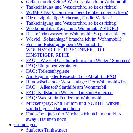
Gefahr durch Keime! Wasserschlauch im Wohnmobil!
Tankreinigung und Wasserrohre, so ist es richtig!
WOMO-FAQ: Darf man überall einfach übernachten?
Die einzig richtige Sicherung für die Markise!
Tankreinigung und Wasserrohre, so ist es richtig!
Wie kommt das Kajak aufs Wohnmobil? VIDEO
Risiko Trinkwasser im Wohnmobil: So geht es sicher.
Wieviel „Solaranlage“ brauche ich im Wohnmobil?
Ver- und Entsorgung beim Wohnmobil –
WOHNMOBIL FÜR BEGINNER – DIE
EINSTEIGER-REIHE
FAQ – Wie viel Gas braucht man im Winter / Sommer?
FAQ: Eingraben verhindern
FAQ: Toilettenhygiene
Am Beginn jeder Reise steht die Abfahrt – FAQ
Handwäsche oder Waschanlage: Der Wohnmobil-Test
FAQ – Alles tot? Starthilfe am Wohnmobil
FAQ: Kaltstart im Winter – Tip zum Anheizen
FAQ: Was ist ein Fender am Wohnmobil
Mückenspray: Anti-Brumm und NOBITE wirken
wirklich gut – Daumen hoch
Und schon juckt der Mückenstich nicht mehr: bite-
away : Daumen hoch!
Grundlagen
Sauberes Trinkwasser