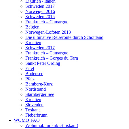
Ligurien / Italien
Schweden 2017
Norwegen 2016
Schweden 2015
Frankreich – Camargue
Belgien
Norwegen-Lofoten 2013
Die ultimative Reiseroute durch Schottland
Kroatien
Schweden 2017
Frankreich – Camargue
Frankreich – Gorges du Tarn
Sankt Peter Ording
Eifel
Bodensee
Pfalz
Bamberg-Kurz
Nordstrand
Starnberger See
Kroatien
Slovenien
Toskana
Fieberbrunn
WOMO-FAQ
Wohnmobilurlaub ist riskant!