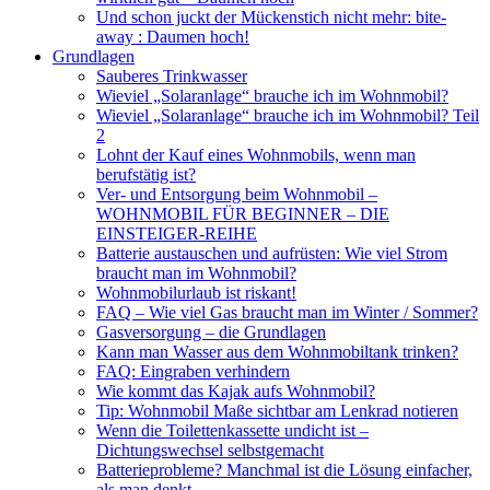
Und schon juckt der Mückenstich nicht mehr: bite-
away : Daumen hoch!
Grundlagen
Sauberes Trinkwasser
Wieviel „Solaranlage“ brauche ich im Wohnmobil?
Wieviel „Solaranlage“ brauche ich im Wohnmobil? Teil
2
Lohnt der Kauf eines Wohnmobils, wenn man
berufstätig ist?
Ver- und Entsorgung beim Wohnmobil –
WOHNMOBIL FÜR BEGINNER – DIE
EINSTEIGER-REIHE
Batterie austauschen und aufrüsten: Wie viel Strom
braucht man im Wohnmobil?
Wohnmobilurlaub ist riskant!
FAQ – Wie viel Gas braucht man im Winter / Sommer?
Gasversorgung – die Grundlagen
Kann man Wasser aus dem Wohnmobiltank trinken?
FAQ: Eingraben verhindern
Wie kommt das Kajak aufs Wohnmobil?
Tip: Wohnmobil Maße sichtbar am Lenkrad notieren
Wenn die Toilettenkassette undicht ist –
Dichtungswechsel selbstgemacht
Batterieprobleme? Manchmal ist die Lösung einfacher,
als man denkt