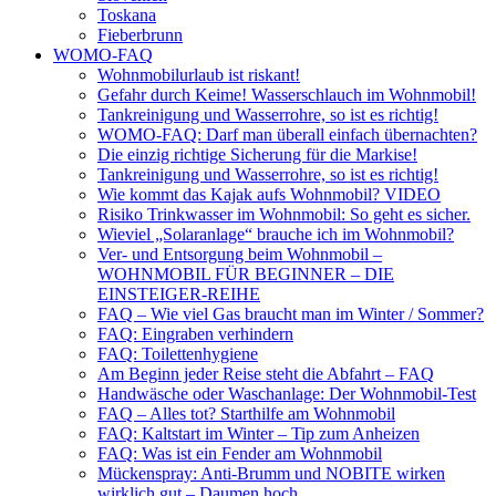
Toskana
Fieberbrunn
WOMO-FAQ
Wohnmobilurlaub ist riskant!
Gefahr durch Keime! Wasserschlauch im Wohnmobil!
Tankreinigung und Wasserrohre, so ist es richtig!
WOMO-FAQ: Darf man überall einfach übernachten?
Die einzig richtige Sicherung für die Markise!
Tankreinigung und Wasserrohre, so ist es richtig!
Wie kommt das Kajak aufs Wohnmobil? VIDEO
Risiko Trinkwasser im Wohnmobil: So geht es sicher.
Wieviel „Solaranlage“ brauche ich im Wohnmobil?
Ver- und Entsorgung beim Wohnmobil –
WOHNMOBIL FÜR BEGINNER – DIE
EINSTEIGER-REIHE
FAQ – Wie viel Gas braucht man im Winter / Sommer?
FAQ: Eingraben verhindern
FAQ: Toilettenhygiene
Am Beginn jeder Reise steht die Abfahrt – FAQ
Handwäsche oder Waschanlage: Der Wohnmobil-Test
FAQ – Alles tot? Starthilfe am Wohnmobil
FAQ: Kaltstart im Winter – Tip zum Anheizen
FAQ: Was ist ein Fender am Wohnmobil
Mückenspray: Anti-Brumm und NOBITE wirken
wirklich gut – Daumen hoch