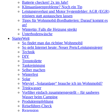
Batterie checken! 2x im Jahr!
Klimaanlagenprobleme? Noch ein Tip
Leistungsverlust und Motor Systemfehler: AGR (EGR)
reinigen statt austauschen lassen
Tipps für Wohnmobil-Bordbatterien: Darauf kommt es
an!
Wintertip: Falls die Heizung streikt
Unterbodenwäsche
StarterWelt
So findet man das richtige Wohnmobil
So geht Internet heute: Neuer Preis/Leistungssieger
Technik
DIY
Trenntoilette
Tankreinigung
Selber machen
Winterfest
Solar
Wieviel „Solaranlage“ brauche ich im Wohnmobil?
Trinkwasser
Vorfilter einfach zusammengestellt – für sauberes
Wasser beim Camping
Produktempfehlung
Reiseführer-Check
Rezension