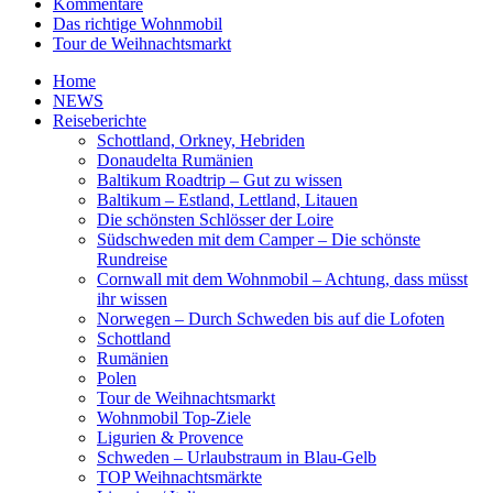
Kommentare
Das richtige Wohnmobil
Tour de Weihnachtsmarkt
Home
NEWS
Reiseberichte
Schottland, Orkney, Hebriden
Donaudelta Rumänien
Baltikum Roadtrip – Gut zu wissen
Baltikum – Estland, Lettland, Litauen
Die schönsten Schlösser der Loire
Südschweden mit dem Camper – Die schönste
Rundreise
Cornwall mit dem Wohnmobil – Achtung, dass müsst
ihr wissen
Norwegen – Durch Schweden bis auf die Lofoten
Schottland
Rumänien
Polen
Tour de Weihnachtsmarkt
Wohnmobil Top-Ziele
Ligurien & Provence
Schweden – Urlaubstraum in Blau-Gelb
TOP Weihnachtsmärkte