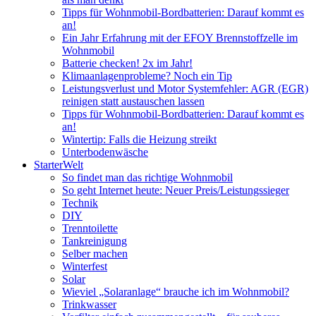
Tipps für Wohnmobil-Bordbatterien: Darauf kommt es
an!
Ein Jahr Erfahrung mit der EFOY Brennstoffzelle im
Wohnmobil
Batterie checken! 2x im Jahr!
Klimaanlagenprobleme? Noch ein Tip
Leistungsverlust und Motor Systemfehler: AGR (EGR)
reinigen statt austauschen lassen
Tipps für Wohnmobil-Bordbatterien: Darauf kommt es
an!
Wintertip: Falls die Heizung streikt
Unterbodenwäsche
StarterWelt
So findet man das richtige Wohnmobil
So geht Internet heute: Neuer Preis/Leistungssieger
Technik
DIY
Trenntoilette
Tankreinigung
Selber machen
Winterfest
Solar
Wieviel „Solaranlage“ brauche ich im Wohnmobil?
Trinkwasser