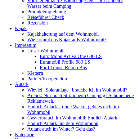
Vorfilter einfach zusammengestellt – für sauberes
Wasser beim Camping
Produktempfehlung
Reiseführer-Check
Rezension
Kajak
Kajakhalterung auf dem Wohnmobil
Wie kommt das Kajak aufs Wohnmobil?
Impressum
Unser Wohnmobil
Euro Mobil Activa One 630 LS
Euramobil Profila 580 LS
Ford Transit Reimo Bus
Klettern
Partner/Kooperation
Autark
Wieviel „Solaranlage“ brauche ich im Wohnmobil?
Autark: Nur noch Strom beim Camping? Schöne neue
Reklamewelt.
Endlich Autark – ohne Wasser geht es nicht im
Wohnmobil
Gasverbrauch im Wohnmobil: Endlich Autark
Endlich Autark mit dem Wohnmobil
Autark auch im Winter? Geht das?
Kategorie