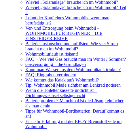
Wieviel „Solaranlage“ brauche ich im Wohnmobil?
Wieviel „Solaranlage“ brauche ich im Wohnmobil? Teil
2
Lohnt der Kauf eines Wohnmobils, wenn man
berufstätig ist?
Ver- und Entsorgung beim Wohnmobil –
WOHNMOBIL FÜR BEGINNER – DIE
EINSTEIGER-REIHE
Batterie austauschen und aufrüsten: Wie viel Strom
braucht man im Wohnmobil?
Wohnmobilurlaub ist riskant!
FAQ – Wie viel Gas braucht man im Winter / Sommer?
Gasversorgung – die Grundlagen
Kann man Wasser aus dem Wohnmobiltank trinken?
FAQ: Eingraben verhindern
Wie kommt das Kajak aufs Wohnmobil?
Tip: Wohnmobil Maße sichtbar am Lenkrad notieren
Wenn die Toilettenkassette undicht ist –
Dichtungswechsel selbstgemacht
Batterieprobleme? Manchmal ist die Lösung einfacher,
als man denkt
Tipps für Wohnmobil-Bordbatterien: Darauf kommt es
an!
Ein Jahr Erfahrung mit der EFOY Brennstoffzelle im
Wohnmobil