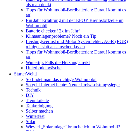
als man denkt
Tipps für Wohnmobil-Bordbatterien: Darauf kommt es
an!
Ein Jahr Erfahrung mit der EFOY Brennstoffzelle im
Wohnmobil
Batterie checken! 2x im Jahr!
Klimaanlagenprobleme? Noch ein Tip
Leistungsverlust und Motor Systemfehler: AGR (EGR)
reinigen statt austauschen lassen
Tipps für Wohnmobil-Bordbatterien: Darauf kommt es
an!
Wintertip: Falls die Heizung streikt
Unterbodenwäsche
StarterWelt
So findet man das richtige Wohnmobil
So geht Internet heute: Neuer Preis/Leistungssieger
Technik
DIY
Trenntoilette
Tankreinigung
Selber machen
Winterfest
Solar
Wieviel „Solaranlage“ brauche ich im Wohnmobil?