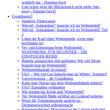
wirklich gut – Daumen hoch
Und schon juckt der Mückenstich nicht mehr: bite-
away : Daumen hoch!
Grundlagen
Sauberes Trinkwasser
Wieviel „Solaranlage“ brauche ich im Wohnmobil?
Wieviel „Solaranlage“ brauche ich im Wohnmobil? Teil
2
Lohnt der Kauf eines Wohnmobils, wenn man
berufstätig ist?
Ver- und Entsorgung beim Wohnmobil –
WOHNMOBIL FÜR BEGINNER – DIE
EINSTEIGER-REIHE
Batterie austauschen und aufrüsten: Wie viel Strom
braucht man im Wohnmobil?
Wohnmobilurlaub ist riskant!
FAQ – Wie viel Gas braucht man im Winter / Sommer?
Gasversorgung – die Grundlagen
Kann man Wasser aus dem Wohnmobiltank trinken?
FAQ: Eingraben verhindern
Wie kommt das Kajak aufs Wohnmobil?
Tip: Wohnmobil Maße sichtbar am Lenkrad notieren
Wenn die Toilettenkassette undicht ist –
Dichtungswechsel selbstgemacht
Batterieprobleme? Manchmal ist die Lösung einfacher,