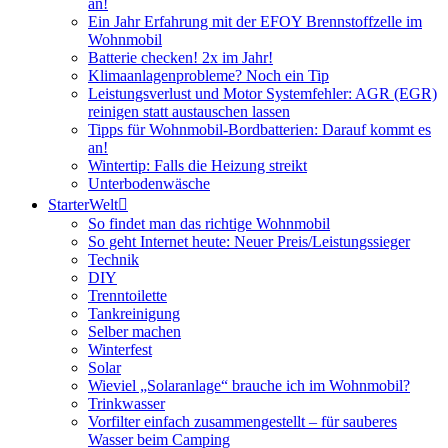
an!
Ein Jahr Erfahrung mit der EFOY Brennstoffzelle im
Wohnmobil
Batterie checken! 2x im Jahr!
Klimaanlagenprobleme? Noch ein Tip
Leistungsverlust und Motor Systemfehler: AGR (EGR)
reinigen statt austauschen lassen
Tipps für Wohnmobil-Bordbatterien: Darauf kommt es
an!
Wintertip: Falls die Heizung streikt
Unterbodenwäsche
StarterWelt
So findet man das richtige Wohnmobil
So geht Internet heute: Neuer Preis/Leistungssieger
Technik
DIY
Trenntoilette
Tankreinigung
Selber machen
Winterfest
Solar
Wieviel „Solaranlage“ brauche ich im Wohnmobil?
Trinkwasser
Vorfilter einfach zusammengestellt – für sauberes
Wasser beim Camping