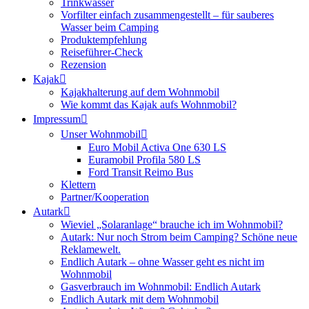
Trinkwasser
Vorfilter einfach zusammengestellt – für sauberes
Wasser beim Camping
Produktempfehlung
Reiseführer-Check
Rezension
Kajak
Kajakhalterung auf dem Wohnmobil
Wie kommt das Kajak aufs Wohnmobil?
Impressum
Unser Wohnmobil
Euro Mobil Activa One 630 LS
Euramobil Profila 580 LS
Ford Transit Reimo Bus
Klettern
Partner/Kooperation
Autark
Wieviel „Solaranlage“ brauche ich im Wohnmobil?
Autark: Nur noch Strom beim Camping? Schöne neue
Reklamewelt.
Endlich Autark – ohne Wasser geht es nicht im
Wohnmobil
Gasverbrauch im Wohnmobil: Endlich Autark
Endlich Autark mit dem Wohnmobil