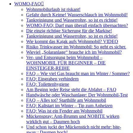
WOMO-FAQ
Wohnmobilurlaub ist riskant!
Gefahr durch Keime! Wasserschlauch im Wohnmobil!
Tankreinigung und Wasserrohre, so ist es richtig!
WOMO-FAQ: Darf man überall einfach übernachten?
Die einzig richtige Sicherung für die Markise!
Tankreinigung und Wasserrohre, so ist es richtig!
Wie kommt das Kajak aufs Wohnmobil? VIDEO
Risiko Trinkwasser im Wohnmobil: So geht es sicher.
Wieviel „Solaranlage“ brauche ich im Wohnmobil?
Ver- und Entsorgung beim Wohnmobil –
WOHNMOBIL FÜR BEGINNER – DIE
EINSTEIGER-REIHE
FAQ – Wie viel Gas braucht man im Winter / Sommer?
FAQ: Eingraben verhindern
FAQ: Toilettenhygiene
Am Beginn jeder Reise steht die Abfahrt – FAQ
Handwäsche oder Waschanlage: Der Wohnmobil-Test
FAQ – Alles tot? Starthilfe am Wohnmobil
FAQ: Kaltstart im Winter – Tip zum Anheizen
FAQ: Was ist ein Fender am Wohnmobil
Mückenspray: Anti-Brumm und NOBITE wirken
wirklich gut – Daumen hoch
Und schon juckt der Mückenstich nicht mehr: bite-
away : Daumen hoch!