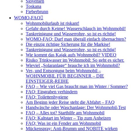
Slovenien
Toskana
Fieberbrunn
WOMO-FAQ
Wohnmobilurlaub ist riskant!
Gefahr durch Keime! Wasserschlauch im Wohnmobil!
Tankreinigung und Wasserrohre, so ist es richtig!
WOMO-FAQ: Darf man überall einfach übernachten?
Die einzig richtige Sicherung für die Markise!
Tankreinigung und Wasserrohre, so ist es richtig!
Wie kommt das Kajak aufs Wohnmobil? VIDEO
Risiko Trinkwasser im Wohnmobil: So geht es sicher.
Wieviel „Solaranlage“ brauche ich im Wohnmobil?
Ver- und Entsorgung beim Wohnmobil –
WOHNMOBIL FÜR BEGINNER – DIE
EINSTEIGER-REIHE
FAQ – Wie viel Gas braucht man im Winter / Sommer?
FAQ: Eingraben verhindern
FAQ: Toilettenhygiene
Am Beginn jeder Reise steht die Abfahrt – FAQ
Handwäsche oder Waschanlage: Der Wohnmobil-Test
FAQ – Alles tot? Starthilfe am Wohnmobil
FAQ: Kaltstart im Winter – Tip zum Anheizen
FAQ: Was ist ein Fender am Wohnmobil
Mückenspray: Anti-Brumm und NOBITE wirken