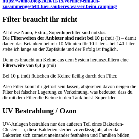
https://womo.blog/2020/11/15/vorfilter-einfach-
zusammengestellt-fuer-sauberes-wasser-beim-camping/
Filter braucht ihr nicht
All diese Nano, Extra-, Superduperfilter sind nutzlos.
Die
Filterweiten der Anbieter sind meist bei 10 µ
(mü) (!) – damit
dauert das Betanken bei mir 10 Minuten für 10 Liter – bei 140 Liter
stehe ich lange an der Zapfsäule und der Erfolg ist fraglich.
Denn es braucht um Keime aus dem System herauszufiltern eine
Filterweite von 0,4 µ
(mü)
Bei 10 µ (mü) flutschen die Keime fleißig durch den Filter.
Also Filter könnt ihr getrost sein lassen, abgesehen davon neigen die
Filter bei falscher Lagerung zu Verkeimung, was bedeutet, dass du
dir mit dem Filter die Keime in den Tank holst. Super Idee.
UV Bestrahlung / Ozon
UV-Anlagen bestrahlen nur den äußeren Teil eines Bakterien-
Clusters. Ja, diese Bakterien sterben zuverlässig ab, aber da
Bakterien sich zumeist aneinander festhalten und Familien bilden,