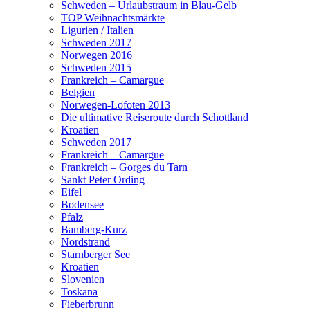
Schweden – Urlaubstraum in Blau-Gelb
TOP Weihnachtsmärkte
Ligurien / Italien
Schweden 2017
Norwegen 2016
Schweden 2015
Frankreich – Camargue
Belgien
Norwegen-Lofoten 2013
Die ultimative Reiseroute durch Schottland
Kroatien
Schweden 2017
Frankreich – Camargue
Frankreich – Gorges du Tarn
Sankt Peter Ording
Eifel
Bodensee
Pfalz
Bamberg-Kurz
Nordstrand
Starnberger See
Kroatien
Slovenien
Toskana
Fieberbrunn