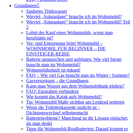
Grundlagen
Sauberes Trinkwasser
Wieviel „Solaranlage“ brauche ich im Wohnmobil?
Wieviel „Solaranlage“ brauche ich im Wohnmobil? Teil
2
Lohnt der Kauf eines Wohnmobils, wenn man
berufstätig ist?
Ver- und Entsorgung beim Wohnmobil –
WOHNMOBIL FÜR BEGINNER – DIE
EINSTEIGER-REIHE
Batterie austauschen und aufrüsten: Wie viel Strom
braucht man im Wohnmobil?
Wohnmobilurlaub ist riskant!
FAQ – Wie viel Gas braucht man im Winter / Sommer?
Gasversorgung – die Grundlagen
Kann man Wasser aus dem Wohnmobiltank trinken?
FAQ: Eingraben verhindern
Wie kommt das Kajak aufs Wohnmobil?
Tip: Wohnmobil Maße sichtbar am Lenkrad notieren
Wenn die Toilettenkassette undicht ist –
Dichtungswechsel selbstgemacht
Batterieprobleme? Manchmal ist die Lösung einfacher,
als man denkt
Tipps für Wohnmobil-Bordbatterien: Darauf kommt es