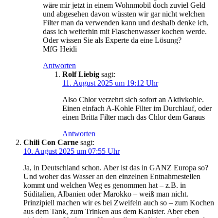
wäre mir jetzt in einem Wohnmobil doch zuviel Geld
und abgesehen davon wüssten wir gar nicht welchen
Filter man da verwenden kann und deshalb denke ich,
dass ich weiterhin mit Flaschenwasser kochen werde.
Oder wissen Sie als Experte da eine Lösung?
MfG Heidi
Antworten
Rolf Liebig
sagt:
11. August 2025 um 19:12 Uhr
Also Chlor verzehrt sich sofort an Aktivkohle.
Einen einfach A-Kohle Filter im Durchlauf, oder
einen Britta Filter mach das Chlor dem Garaus
Antworten
Chili Con Carne
sagt:
10. August 2025 um 07:55 Uhr
Ja, in Deutschland schon. Aber ist das in GANZ Europa so?
Und woher das Wasser an den einzelnen Entnahmestellen
kommt und welchen Weg es genommen hat – z.B. in
Süditalien, Albanien oder Marokko – weiß man nicht.
Prinzipiell machen wir es bei Zweifeln auch so – zum Kochen
aus dem Tank, zum Trinken aus dem Kanister. Aber eben