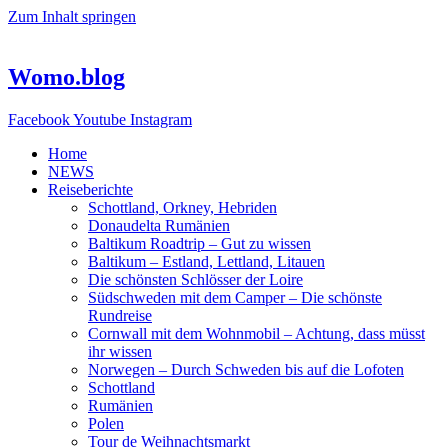
Zum Inhalt springen
Womo.blog
Facebook
Youtube
Instagram
Home
NEWS
Reiseberichte
Schottland, Orkney, Hebriden
Donaudelta Rumänien
Baltikum Roadtrip – Gut zu wissen
Baltikum – Estland, Lettland, Litauen
Die schönsten Schlösser der Loire
Südschweden mit dem Camper – Die schönste
Rundreise
Cornwall mit dem Wohnmobil – Achtung, dass müsst
ihr wissen
Norwegen – Durch Schweden bis auf die Lofoten
Schottland
Rumänien
Polen
Tour de Weihnachtsmarkt