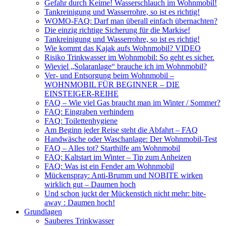
Gefahr durch Keime! Wasserschlauch im Wohnmobil!
Tankreinigung und Wasserrohre, so ist es richtig!
WOMO-FAQ: Darf man überall einfach übernachten?
Die einzig richtige Sicherung für die Markise!
Tankreinigung und Wasserrohre, so ist es richtig!
Wie kommt das Kajak aufs Wohnmobil? VIDEO
Risiko Trinkwasser im Wohnmobil: So geht es sicher.
Wieviel „Solaranlage“ brauche ich im Wohnmobil?
Ver- und Entsorgung beim Wohnmobil –
WOHNMOBIL FÜR BEGINNER – DIE
EINSTEIGER-REIHE
FAQ – Wie viel Gas braucht man im Winter / Sommer?
FAQ: Eingraben verhindern
FAQ: Toilettenhygiene
Am Beginn jeder Reise steht die Abfahrt – FAQ
Handwäsche oder Waschanlage: Der Wohnmobil-Test
FAQ – Alles tot? Starthilfe am Wohnmobil
FAQ: Kaltstart im Winter – Tip zum Anheizen
FAQ: Was ist ein Fender am Wohnmobil
Mückenspray: Anti-Brumm und NOBITE wirken
wirklich gut – Daumen hoch
Und schon juckt der Mückenstich nicht mehr: bite-
away : Daumen hoch!
Grundlagen
Sauberes Trinkwasser