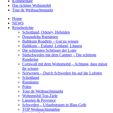
Kommentare
Das richtige Wohnmobil
Tour de Weihnachtsmarkt
Home
NEWS
Reiseberichte
Schottland, Orkney, Hebriden
Donaudelta Rumänien
Baltikum Roadtrip – Gut zu wissen
Baltikum – Estland, Lettland, Litauen
Die schönsten Schlösser der Loire
Südschweden mit dem Camper – Die schönste
Rundreise
Cornwall mit dem Wohnmobil – Achtung, dass müsst
ihr wissen
Norwegen – Durch Schweden bis auf die Lofoten
Schottland
Rumänien
Polen
Tour de Weihnachtsmarkt
Wohnmobil Top-Ziele
Ligurien & Provence
Schweden – Urlaubstraum in Blau-Gelb
TOP Weihnachtsmärkte