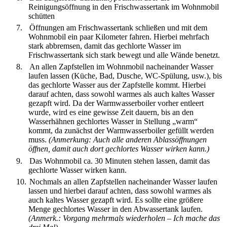
Reinigungsöffnung in den Frischwassertank im Wohnmobil
schütten
7.
Öffnungen am Frischwassertank schließen und mit dem
Wohnmobil ein paar Kilometer fahren. Hierbei mehrfach
stark abbremsen, damit das gechlorte Wasser im
Frischwassertank sich stark bewegt und alle Wände benetzt.
8.
An allen Zapfstellen im Wohnmobil nacheinander Wasser
laufen lassen (Küche, Bad, Dusche, WC-Spülung, usw.), bis
das gechlorte Wasser aus der Zapfstelle kommt. Hierbei
darauf achten, dass sowohl warmes als auch kaltes Wasser
gezapft wird. Da der Warmwasserboiler vorher entleert
wurde, wird es eine gewisse Zeit dauern, bis an den
Wasserhähnen gechlortes Wasser in Stellung „warm“
kommt, da zunächst der Warmwasserboiler gefüllt werden
muss.
(Anmerkung:
Auch alle anderen Ablassöffnungen
öffnen, damit auch dort gechlortes Wasser wirken kann.)
9.
Das Wohnmobil ca. 30 Minuten stehen lassen, damit das
gechlorte Wasser wirken kann.
10.
Nochmals an allen Zapfstellen nacheinander Wasser laufen
lassen und hierbei darauf achten, dass sowohl warmes als
auch kaltes Wasser gezapft wird. Es sollte eine größere
Menge gechlortes Wasser in den Abwassertank laufen.
(Anmerk.: Vorgang mehrmals wiederholen – Ich mache das