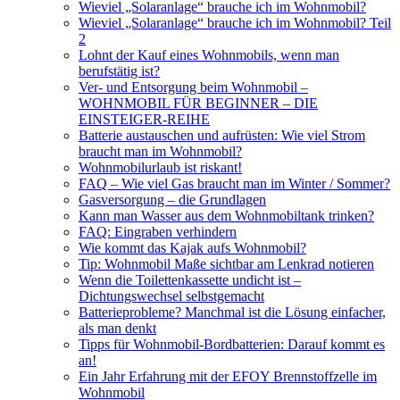
Wieviel „Solaranlage“ brauche ich im Wohnmobil?
Wieviel „Solaranlage“ brauche ich im Wohnmobil? Teil
2
Lohnt der Kauf eines Wohnmobils, wenn man
berufstätig ist?
Ver- und Entsorgung beim Wohnmobil –
WOHNMOBIL FÜR BEGINNER – DIE
EINSTEIGER-REIHE
Batterie austauschen und aufrüsten: Wie viel Strom
braucht man im Wohnmobil?
Wohnmobilurlaub ist riskant!
FAQ – Wie viel Gas braucht man im Winter / Sommer?
Gasversorgung – die Grundlagen
Kann man Wasser aus dem Wohnmobiltank trinken?
FAQ: Eingraben verhindern
Wie kommt das Kajak aufs Wohnmobil?
Tip: Wohnmobil Maße sichtbar am Lenkrad notieren
Wenn die Toilettenkassette undicht ist –
Dichtungswechsel selbstgemacht
Batterieprobleme? Manchmal ist die Lösung einfacher,
als man denkt
Tipps für Wohnmobil-Bordbatterien: Darauf kommt es
an!
Ein Jahr Erfahrung mit der EFOY Brennstoffzelle im
Wohnmobil