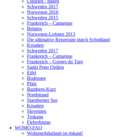
Ligurien / Italien
Schweden 2017
Norwegen 2016
Schweden 2015
Frankreich – Camargue
Belgien
Norwegen-Lofoten 2013
Die ultimative Reiseroute durch Schottland
Kroatien
Schweden 2017
Frankreich – Camargue
Frankreich – Gorges du Tarn
Sankt Peter Ording
Eifel
Bodensee
Pfalz
Bamberg-Kurz
Nordstrand
Starnberger See
Kroatien
Slovenien
Toskana
Fieberbrunn
WOMO-FAQ
Wohnmobilurlaub ist riskant!