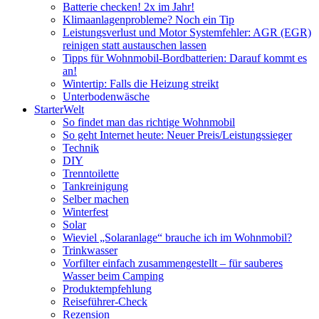
Batterie checken! 2x im Jahr!
Klimaanlagenprobleme? Noch ein Tip
Leistungsverlust und Motor Systemfehler: AGR (EGR)
reinigen statt austauschen lassen
Tipps für Wohnmobil-Bordbatterien: Darauf kommt es
an!
Wintertip: Falls die Heizung streikt
Unterbodenwäsche
StarterWelt
So findet man das richtige Wohnmobil
So geht Internet heute: Neuer Preis/Leistungssieger
Technik
DIY
Trenntoilette
Tankreinigung
Selber machen
Winterfest
Solar
Wieviel „Solaranlage“ brauche ich im Wohnmobil?
Trinkwasser
Vorfilter einfach zusammengestellt – für sauberes
Wasser beim Camping
Produktempfehlung
Reiseführer-Check
Rezension