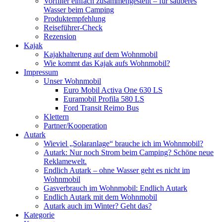
Vorfilter einfach zusammengestellt – für sauberes
Wasser beim Camping
Produktempfehlung
Reiseführer-Check
Rezension
Kajak
Kajakhalterung auf dem Wohnmobil
Wie kommt das Kajak aufs Wohnmobil?
Impressum
Unser Wohnmobil
Euro Mobil Activa One 630 LS
Euramobil Profila 580 LS
Ford Transit Reimo Bus
Klettern
Partner/Kooperation
Autark
Wieviel „Solaranlage“ brauche ich im Wohnmobil?
Autark: Nur noch Strom beim Camping? Schöne neue
Reklamewelt.
Endlich Autark – ohne Wasser geht es nicht im
Wohnmobil
Gasverbrauch im Wohnmobil: Endlich Autark
Endlich Autark mit dem Wohnmobil
Autark auch im Winter? Geht das?
Kategorie