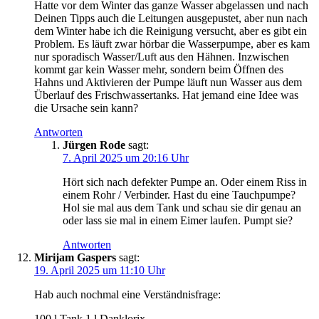
Hatte vor dem Winter das ganze Wasser abgelassen und nach
Deinen Tipps auch die Leitungen ausgepustet, aber nun nach
dem Winter habe ich die Reinigung versucht, aber es gibt ein
Problem. Es läuft zwar hörbar die Wasserpumpe, aber es kam
nur sporadisch Wasser/Luft aus den Hähnen. Inzwischen
kommt gar kein Wasser mehr, sondern beim Öffnen des
Hahns und Aktivieren der Pumpe läuft nun Wasser aus dem
Überlauf des Frischwassertanks. Hat jemand eine Idee was
die Ursache sein kann?
Antworten
Jürgen Rode
sagt:
7. April 2025 um 20:16 Uhr
Hört sich nach defekter Pumpe an. Oder einem Riss in
einem Rohr / Verbinder. Hast du eine Tauchpumpe?
Hol sie mal aus dem Tank und schau sie dir genau an
oder lass sie mal in einem Eimer laufen. Pumpt sie?
Antworten
Mirijam Gaspers
sagt:
19. April 2025 um 11:10 Uhr
Hab auch nochmal eine Verständnisfrage:
100 l Tank 1 l Danklorix