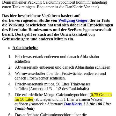
Denn mit einer Packung
Calciumhypochlorit könnt ihr jahrelang
euren Tank reinigen. Bequemer ist die DanKlorix Variante)
Das hier beschriebene Verfahren basiert auf
der
hervorragenden Studie von
Wolfgang Geiger
,
der in Tests
die Wirkung beschrieben hat und sich dabei auf
Empfehlungen
des Eisenbahn Bundesamtes und der SeeBerufsgenossenschaft
beruft. Dort geht er auch auf die
Unwirksamkeit von
Gebissreinigern
und anderen Mitteln ein.
Arbeitsschritte
1.
Frischwassertank entleeren und danach Ablasshahn
schließen
2.
Abwassertank entleeren und danach Ablasshahn schließen
3.
Warmwasserboiler über den Frostwächter entleeren und
danach Frostwächter schließen.
4.
Frischwassertank mit ca. 50 Liter Trinkwasser
befüllen
(Anmerk.: 1/3 – 1/2 des Tankinhalts)
5.
Die erforderliche Menge Calciumhypochlorit (
0,75 Gramm
für 50 Liter
) abwiegen und in 1 Liter warmem Wasser
auflösen
(Anmerk.: Alternativ
DanKlorix
1 L für 100 Liter
Tankinhalt
)
6.
Das aufgelöste Calciumhypochlorit über die