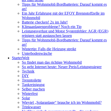
Tipps für Wohnmobil-Bordbatterien: Darauf kommt es
an!
Ein Jahr Erfahrung mit der EFOY Brennstoffzelle im
Wohnmobil
Batterie checken! 2x im Jahr!
Klimaanlagenprobleme? Noch ein Tip
Leistungsverlust und Motor Systemfehler: AGR (EGR)
reinigen statt austauschen lassen
Tipps für Wohnmobil-Bordbatterien: Darauf kommt es
an!
Wintertip: Falls die Heizung streikt
Unterbodenwäsche
StarterWelt
So findet man das richtige Wohnmobil
So geht Internet heute: Neuer Preis/Leistungssieger
Technik
DIY
Trenntoilette
Tankreinigung
Selber machen
Winterfest
Solar
Wieviel „Solaranlage“ brauche ich im Wohnmobil?
Trinkwasser