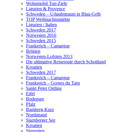
Wohnmobil Top-Ziele
Ligurien & Provence
Schweden – Urlaubstraum in Blau-Gelb
TOP Weihnachtsmärkte
Ligurien / Italien
Schweden 2017
Norwegen 2016
Schweden 2015
Frankreich – Camargue
Belgien
Norwegen-Lofoten 2013
Die ultimative Reiseroute durch Schottland
Kroatien
Schweden 2017
Frankreich – Camargue
Frankreich – Gorges du Tarn
Sankt Peter Ording
Eifel
Bodensee
Pfalz
Bamberg-Kurz
Nordstrand
Starnberger See
Kroatien
Slovenien