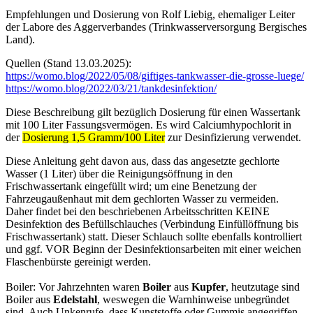
Empfehlungen und Dosierung von Rolf Liebig, ehemaliger Leiter
der Labore des Aggerverbandes (Trinkwasserversorgung Bergisches
Land).
Quellen (Stand 13.03.2025):
https://womo.blog/2022/05/08/giftiges-tankwasser-die-grosse-luege/
https://womo.blog/2022/03/21/tankdesinfektion/
Diese Beschreibung gilt bezüglich Dosierung für einen Wassertank
mit 100 Liter Fassungsvermögen. Es wird Calciumhypochlorit in
der
Dosierung 1,5 Gramm/100 Liter
zur Desinfizierung verwendet.
Diese Anleitung geht davon aus, dass das angesetzte gechlorte
Wasser (1 Liter) über die Reinigungsöffnung in den
Frischwassertank eingefüllt wird; um eine Benetzung der
Fahrzeugaußenhaut mit dem gechlorten Wasser zu vermeiden.
Daher findet bei den beschriebenen Arbeitsschritten KEINE
Desinfektion des Befüllschlauches (Verbindung Einfüllöffnung bis
Frischwassertank) statt. Dieser Schlauch sollte ebenfalls kontrolliert
und ggf. VOR Beginn der Desinfektionsarbeiten mit einer weichen
Flaschenbürste gereinigt werden.
Boiler: Vor Jahrzehnten waren
Boiler
aus
Kupfer
, heutzutage sind
Boiler aus
Edelstahl
, weswegen die Warnhinweise unbegründet
sind. Auch Unkenrufe, dass Kunststoffe oder Gummis angegriffen