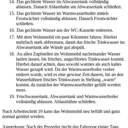
14.
Das gechlorte Wasser im Abwassertank vollständig
ablassen. Danach Ablasshahn am Abwassertank schließen.
15.
Das gechlorte Wasser im Warmwasserboiler mittels
Frostwächter vollständig ablassen. Danach Frostwächter
schließen.
16.
Das gechlorte Wasser aus der WC-Kassette entleeren.
17.
Mit dem Wohnmobil ein paar Kilometer fahren. Hierbei
mehrfach stark abbremsen, damit das frische Trinkwasser im
Abwassertank alle Wände gut abspült.
18.
An allen Zapfstellen im Wohnmobil nacheinander Wasser
laufen lassen, bis frisches, ungechlortes Trinkwasser kommt.
Hierbei darauf achten, dass sowohl warmes als auch kaltes
Wasser gezapft wird. Da der Warmwasserboiler vorher
entleert wurde, wird es eine gewisse Zeit dauern, bis an den
Wasserhähnen frisches Trinkwasser in Stellung „warm“
kommt, da zunächst der Warmwasserboiler gefüllt werden
muss.
19.
Frischwassertank, Abwassertank und Warmwasserboiler
vollständig ablassen. Ablasshähne schließen.
Nach Arbeitsschritt 19 kann das Wohnmobil neu befüllt und ganz
normal genützt werden.
Anmerkung: Nach der Prozedur riecht das Fahrzeug einige Tage.