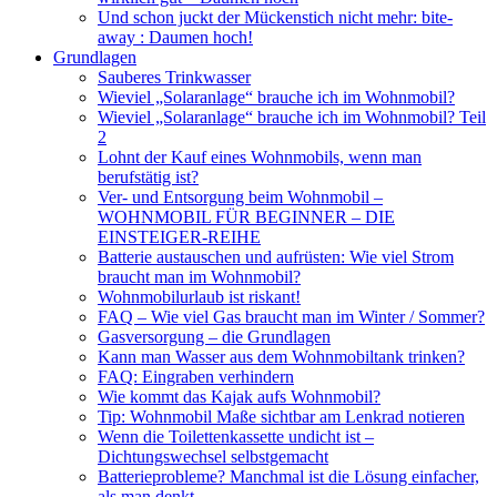
Und schon juckt der Mückenstich nicht mehr: bite-
away : Daumen hoch!
Grundlagen
Sauberes Trinkwasser
Wieviel „Solaranlage“ brauche ich im Wohnmobil?
Wieviel „Solaranlage“ brauche ich im Wohnmobil? Teil
2
Lohnt der Kauf eines Wohnmobils, wenn man
berufstätig ist?
Ver- und Entsorgung beim Wohnmobil –
WOHNMOBIL FÜR BEGINNER – DIE
EINSTEIGER-REIHE
Batterie austauschen und aufrüsten: Wie viel Strom
braucht man im Wohnmobil?
Wohnmobilurlaub ist riskant!
FAQ – Wie viel Gas braucht man im Winter / Sommer?
Gasversorgung – die Grundlagen
Kann man Wasser aus dem Wohnmobiltank trinken?
FAQ: Eingraben verhindern
Wie kommt das Kajak aufs Wohnmobil?
Tip: Wohnmobil Maße sichtbar am Lenkrad notieren
Wenn die Toilettenkassette undicht ist –
Dichtungswechsel selbstgemacht
Batterieprobleme? Manchmal ist die Lösung einfacher,
als man denkt