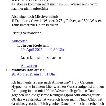
=> aber es kommen nicht mehr als 50 l Wasser rein? Wird
nachher nicht aufgefüllt?
Also eigentlich Mischverhältnis:
1l Danklorix (bzw 1l Wasser, 0,75 g Pulver) auf 50 l Wasser.
Tank immer zur Hälfte befüllen.
Richtig verstanden?
Antworten
Jürgen Rode
sagt:
19. April 2025 um 11:30 Uhr
Ja, so kannst du es machen
Antworten
Matthias Raßloff
sagt:
28. April 2025 um 18:31 Uhr
Ich hab heute „streng nach Anweisung“ 1,5 g Calcium
Hypochlorite in einem Liter warmen Wasser aufgelöst und zur
Reinigung in den mit 100 ltr. Wasser halb gefüllten Tank
gegeben und die gesamte Reinigungsprozedur durchgeführt.
Ob das was genützt hat weiß ich leider nicht. Nach Chlor hat
da nichts gerochen!? Ich glaube, Danclorix riecht da erheblich