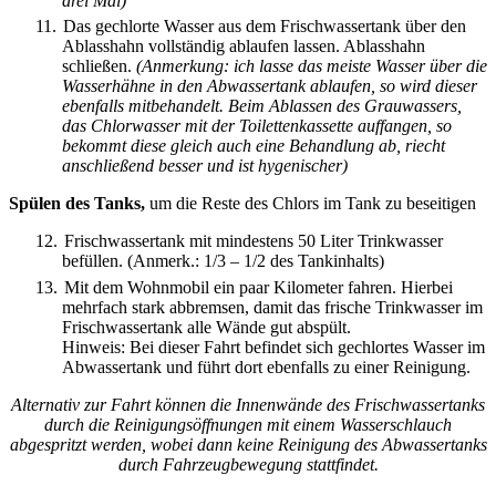
drei Mal)
11.
Das gechlorte Wasser aus dem Frischwassertank über den
Ablasshahn vollständig ablaufen lassen. Ablasshahn
schließen.
(Anmerkung: ich lasse das meiste Wasser über die
Wasserhähne in den Abwassertank ablaufen, so wird dieser
ebenfalls mitbehandelt. Beim Ablassen des Grauwassers,
das Chlorwasser mit der Toilettenkassette auffangen, so
bekommt diese gleich auch eine Behandlung ab, riecht
anschließend besser und ist hygenischer)
Spülen des Tanks,
um die Reste des Chlors im Tank zu beseitigen
12.
Frischwassertank mit mindestens 50 Liter Trinkwasser
befüllen. (Anmerk.: 1/3 – 1/2 des Tankinhalts)
13.
Mit dem Wohnmobil ein paar Kilometer fahren. Hierbei
mehrfach stark abbremsen, damit das frische Trinkwasser im
Frischwassertank alle Wände gut abspült.
Hinweis: Bei dieser Fahrt befindet sich gechlortes Wasser im
Abwassertank und führt dort ebenfalls zu einer Reinigung.
Alternativ zur Fahrt können die Innenwände des Frischwassertanks
durch die Reinigungsöffnungen mit einem Wasserschlauch
abgespritzt werden, wobei dann keine Reinigung des Abwassertanks
durch Fahrzeugbewegung stattfindet.