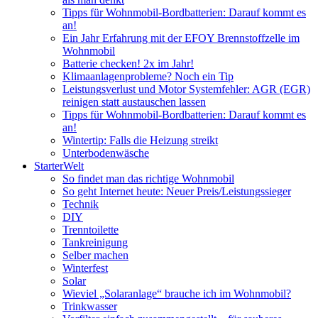
Tipps für Wohnmobil-Bordbatterien: Darauf kommt es
an!
Ein Jahr Erfahrung mit der EFOY Brennstoffzelle im
Wohnmobil
Batterie checken! 2x im Jahr!
Klimaanlagenprobleme? Noch ein Tip
Leistungsverlust und Motor Systemfehler: AGR (EGR)
reinigen statt austauschen lassen
Tipps für Wohnmobil-Bordbatterien: Darauf kommt es
an!
Wintertip: Falls die Heizung streikt
Unterbodenwäsche
StarterWelt
So findet man das richtige Wohnmobil
So geht Internet heute: Neuer Preis/Leistungssieger
Technik
DIY
Trenntoilette
Tankreinigung
Selber machen
Winterfest
Solar
Wieviel „Solaranlage“ brauche ich im Wohnmobil?
Trinkwasser