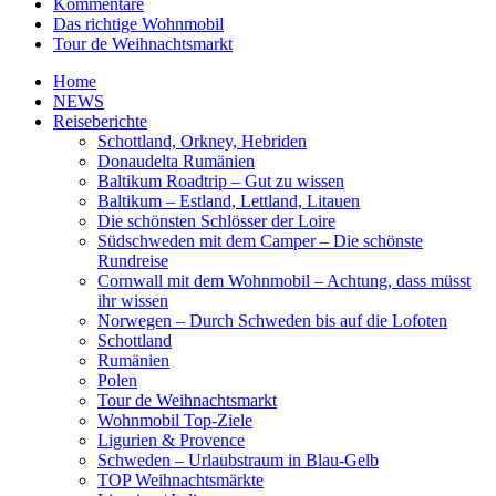
Kommentare
Das richtige Wohnmobil
Tour de Weihnachtsmarkt
Home
NEWS
Reiseberichte
Schottland, Orkney, Hebriden
Donaudelta Rumänien
Baltikum Roadtrip – Gut zu wissen
Baltikum – Estland, Lettland, Litauen
Die schönsten Schlösser der Loire
Südschweden mit dem Camper – Die schönste
Rundreise
Cornwall mit dem Wohnmobil – Achtung, dass müsst
ihr wissen
Norwegen – Durch Schweden bis auf die Lofoten
Schottland
Rumänien
Polen
Tour de Weihnachtsmarkt
Wohnmobil Top-Ziele
Ligurien & Provence
Schweden – Urlaubstraum in Blau-Gelb
TOP Weihnachtsmärkte