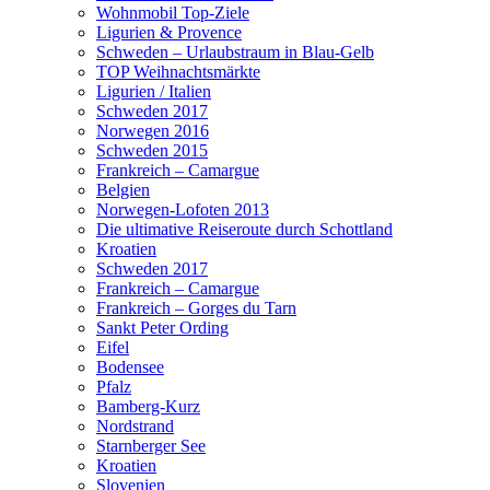
Wohnmobil Top-Ziele
Ligurien & Provence
Schweden – Urlaubstraum in Blau-Gelb
TOP Weihnachtsmärkte
Ligurien / Italien
Schweden 2017
Norwegen 2016
Schweden 2015
Frankreich – Camargue
Belgien
Norwegen-Lofoten 2013
Die ultimative Reiseroute durch Schottland
Kroatien
Schweden 2017
Frankreich – Camargue
Frankreich – Gorges du Tarn
Sankt Peter Ording
Eifel
Bodensee
Pfalz
Bamberg-Kurz
Nordstrand
Starnberger See
Kroatien
Slovenien