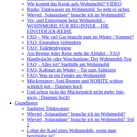
Wie kommt das Kajak aufs Wohnmobil? VIDEO
Risiko Trinkwasser im Wohnmobil: So geht es sicher.
Wieviel „Solaranlage“ brauche ich im Wohnmobil?
Ver- und Entsorgung beim Wohnmobil –
WOHNMOBIL FÜR BEGINNER – DIE
EINSTEIGER-REIHE
FAQ – Wie viel Gas braucht man im Winter / Sommer?
FAQ: Eingraben verhindern
FAQ: Toilettenhygiene
Am Beginn jeder Reise steht die Abfahrt – FAQ
Handwäsche oder Waschanlage: Der Wohnmobil-Test
FAQ – Alles tot? Starthilfe am Wohnmobil
FAQ: Kaltstart im Winter – Tip zum Anheizen
FAQ: Was ist ein Fender am Wohnmobil
Mückenspray: Anti-Brumm und NOBITE wirken
wirklich gut – Daumen hoch
Und schon juckt der Mückenstich nicht mehr: bite-
away : Daumen hoch!
Grundlagen
Sauberes Trinkwasser
Wieviel „Solaranlage“ brauche ich im Wohnmobil?
Wieviel „Solaranlage“ brauche ich im Wohnmobil? Teil
2
Lohnt der Kauf eines Wohnmobils, wenn man
berufstätig ist?