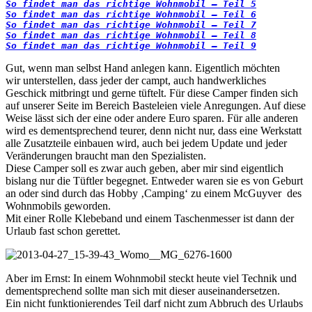
So findet man das richtige Wohnmobil – Teil 5
So findet man das richtige Wohnmobil – Teil 7
So findet man das richtige Wohnmobil – Teil 9
Gut, wenn man selbst Hand anlegen kann. Eigentlich möchten
wir unterstellen, dass jeder der campt, auch handwerkliches
Geschick mitbringt und gerne tüftelt. Für diese Camper finden sich
auf unserer Seite im Bereich Basteleien viele Anregungen. Auf diese
Weise lässt sich der eine oder andere Euro sparen. Für alle anderen
wird es dementsprechend teurer, denn nicht nur, dass eine Werkstatt
alle Zusatzteile einbauen wird, auch bei jedem Update und jeder
Veränderungen braucht man den Spezialisten.
Diese Camper soll es zwar auch geben, aber mir sind eigentlich
bislang nur die Tüftler begegnet. Entweder waren sie es von Geburt
an oder sind durch das Hobby ‚Camping‘ zu einem McGuyver des
Wohnmobils geworden.
Mit einer Rolle Klebeband und einem Taschenmesser ist dann der
Urlaub fast schon gerettet.
Aber im Ernst: In einem Wohnmobil steckt heute viel Technik und
dementsprechend sollte man sich mit dieser auseinandersetzen.
Ein nicht funktionierendes Teil darf nicht zum Abbruch des Urlaubs