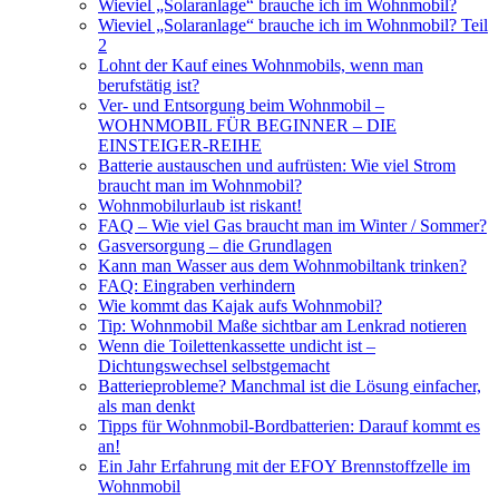
Wieviel „Solaranlage“ brauche ich im Wohnmobil?
Wieviel „Solaranlage“ brauche ich im Wohnmobil? Teil
2
Lohnt der Kauf eines Wohnmobils, wenn man
berufstätig ist?
Ver- und Entsorgung beim Wohnmobil –
WOHNMOBIL FÜR BEGINNER – DIE
EINSTEIGER-REIHE
Batterie austauschen und aufrüsten: Wie viel Strom
braucht man im Wohnmobil?
Wohnmobilurlaub ist riskant!
FAQ – Wie viel Gas braucht man im Winter / Sommer?
Gasversorgung – die Grundlagen
Kann man Wasser aus dem Wohnmobiltank trinken?
FAQ: Eingraben verhindern
Wie kommt das Kajak aufs Wohnmobil?
Tip: Wohnmobil Maße sichtbar am Lenkrad notieren
Wenn die Toilettenkassette undicht ist –
Dichtungswechsel selbstgemacht
Batterieprobleme? Manchmal ist die Lösung einfacher,
als man denkt
Tipps für Wohnmobil-Bordbatterien: Darauf kommt es
an!
Ein Jahr Erfahrung mit der EFOY Brennstoffzelle im
Wohnmobil