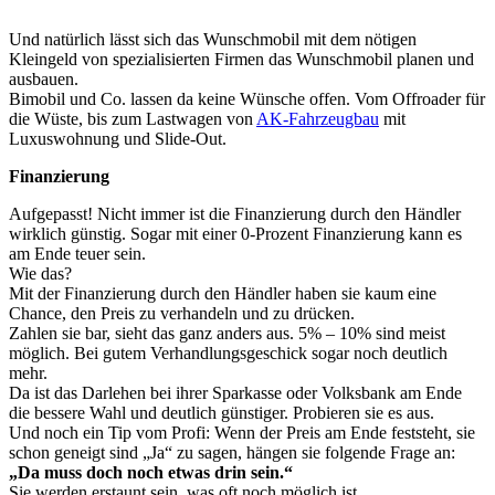
Und natürlich lässt sich das Wunschmobil mit dem nötigen
Kleingeld von spezialisierten Firmen das Wunschmobil planen und
ausbauen.
Bimobil und Co. lassen da keine Wünsche offen. Vom Offroader für
die Wüste, bis zum Lastwagen von
AK-Fahrzeugbau
mit
Luxuswohnung und Slide-Out.
Finanzierung
Aufgepasst! Nicht immer ist die Finanzierung durch den Händler
wirklich günstig. Sogar mit einer 0-Prozent Finanzierung kann es
am Ende teuer sein.
Wie das?
Mit der Finanzierung durch den Händler haben sie kaum eine
Chance, den Preis zu verhandeln und zu drücken.
Zahlen sie bar, sieht das ganz anders aus. 5% – 10% sind meist
möglich. Bei gutem Verhandlungsgeschick sogar noch deutlich
mehr.
Da ist das Darlehen bei ihrer Sparkasse oder Volksbank am Ende
die bessere Wahl und deutlich günstiger. Probieren sie es aus.
Und noch ein Tip vom Profi: Wenn der Preis am Ende feststeht, sie
schon geneigt sind „Ja“ zu sagen, hängen sie folgende Frage an:
„Da muss doch noch etwas drin sein.“
Sie werden erstaunt sein, was oft noch möglich ist.