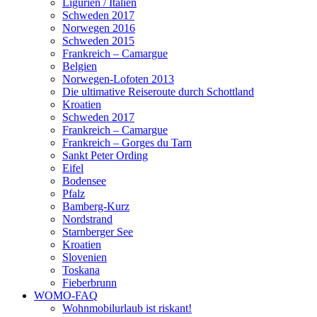
Ligurien / Italien
Schweden 2017
Norwegen 2016
Schweden 2015
Frankreich – Camargue
Belgien
Norwegen-Lofoten 2013
Die ultimative Reiseroute durch Schottland
Kroatien
Schweden 2017
Frankreich – Camargue
Frankreich – Gorges du Tarn
Sankt Peter Ording
Eifel
Bodensee
Pfalz
Bamberg-Kurz
Nordstrand
Starnberger See
Kroatien
Slovenien
Toskana
Fieberbrunn
WOMO-FAQ
Wohnmobilurlaub ist riskant!