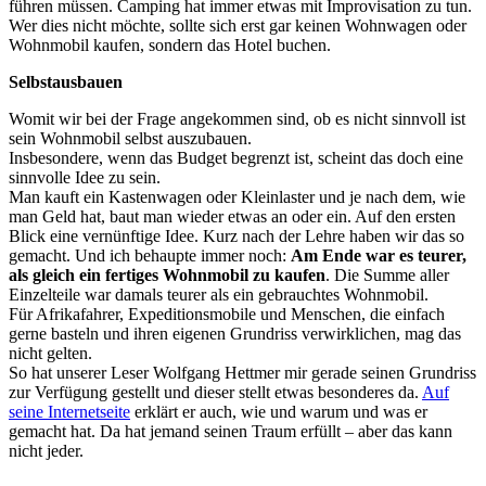
führen müssen. Camping hat immer etwas mit Improvisation zu tun.
Wer dies nicht möchte, sollte sich erst gar keinen Wohnwagen oder
Wohnmobil kaufen, sondern das Hotel buchen.
Selbstausbauen
Womit wir bei der Frage angekommen sind, ob es nicht sinnvoll ist
sein Wohnmobil selbst auszubauen.
Insbesondere, wenn das Budget begrenzt ist, scheint das doch eine
sinnvolle Idee zu sein.
Man kauft ein Kastenwagen oder Kleinlaster und je nach dem, wie
man Geld hat, baut man wieder etwas an oder ein. Auf den ersten
Blick eine vernünftige Idee. Kurz nach der Lehre haben wir das so
gemacht. Und ich behaupte immer noch:
Am Ende war es teurer,
als gleich ein fertiges Wohnmobil zu kaufen
. Die Summe aller
Einzelteile war damals teurer als ein gebrauchtes Wohnmobil.
Für Afrikafahrer, Expeditionsmobile und Menschen, die einfach
gerne basteln und ihren eigenen Grundriss verwirklichen, mag das
nicht gelten.
So hat unserer Leser Wolfgang Hettmer mir gerade seinen Grundriss
zur Verfügung gestellt und dieser stellt etwas besonderes da.
Auf
seine Internetseite
erklärt er auch, wie und warum und was er
gemacht hat. Da hat jemand seinen Traum erfüllt – aber das kann
nicht jeder.