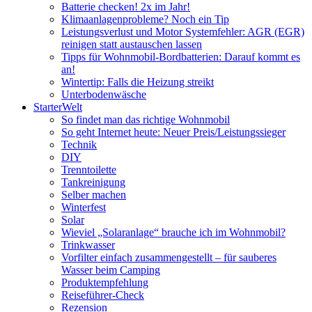
Batterie checken! 2x im Jahr!
Klimaanlagenprobleme? Noch ein Tip
Leistungsverlust und Motor Systemfehler: AGR (EGR)
reinigen statt austauschen lassen
Tipps für Wohnmobil-Bordbatterien: Darauf kommt es
an!
Wintertip: Falls die Heizung streikt
Unterbodenwäsche
StarterWelt
So findet man das richtige Wohnmobil
So geht Internet heute: Neuer Preis/Leistungssieger
Technik
DIY
Trenntoilette
Tankreinigung
Selber machen
Winterfest
Solar
Wieviel „Solaranlage“ brauche ich im Wohnmobil?
Trinkwasser
Vorfilter einfach zusammengestellt – für sauberes
Wasser beim Camping
Produktempfehlung
Reiseführer-Check
Rezension