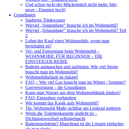
Und schon juckt der Mückenstich nicht mehr: bite-
away : Daumen hoch!
Grundlagen
Sauberes Trinkwasser
Wieviel „Solaranlage“ brauche ich im Wohnmobil?
Wieviel „Solaranlage“ brauche ich im Wohnmobil? Teil
2
Lohnt der Kauf eines Wohnmobils, wenn man
berufstätig ist?
Ver- und Entsorgung beim Wohnmobil –
WOHNMOBIL FÜR BEGINNER – DIE
EINSTEIGER-REIHE
Batterie austauschen und aufrüsten: Wie viel Strom
braucht man im Wohnmobil?
Wohnmobilurlaub ist riskant!
FAQ – Wie viel Gas braucht man im Winter / Sommer?
Gasversorgung – die Grundlagen
Kann man Wasser aus dem Wohnmobiltank trinken?
FAQ: Eingraben verhindern
Wie kommt das Kajak aufs Wohnmobil?
Tip: Wohnmobil Maße sichtbar am Lenkrad notieren
Wenn die Toilettenkassette undicht ist –
Dichtungswechsel selbstgemacht
Batterieprobleme? Manchmal ist die Lösung einfacher,
als man denkt