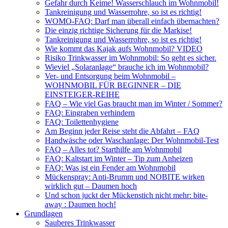
Gefahr durch Keime! Wasserschlauch im Wohnmobil!
Tankreinigung und Wasserrohre, so ist es richtig!
WOMO-FAQ: Darf man überall einfach übernachten?
Die einzig richtige Sicherung für die Markise!
Tankreinigung und Wasserrohre, so ist es richtig!
Wie kommt das Kajak aufs Wohnmobil? VIDEO
Risiko Trinkwasser im Wohnmobil: So geht es sicher.
Wieviel „Solaranlage“ brauche ich im Wohnmobil?
Ver- und Entsorgung beim Wohnmobil –
WOHNMOBIL FÜR BEGINNER – DIE
EINSTEIGER-REIHE
FAQ – Wie viel Gas braucht man im Winter / Sommer?
FAQ: Eingraben verhindern
FAQ: Toilettenhygiene
Am Beginn jeder Reise steht die Abfahrt – FAQ
Handwäsche oder Waschanlage: Der Wohnmobil-Test
FAQ – Alles tot? Starthilfe am Wohnmobil
FAQ: Kaltstart im Winter – Tip zum Anheizen
FAQ: Was ist ein Fender am Wohnmobil
Mückenspray: Anti-Brumm und NOBITE wirken
wirklich gut – Daumen hoch
Und schon juckt der Mückenstich nicht mehr: bite-
away : Daumen hoch!
Grundlagen
Sauberes Trinkwasser