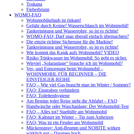
Toskana
Fieberbrunn
WOMO-FAQ
Wohnmobilurlaub ist riskant!
Gefahr durch Keime! Wasserschlauch im Wohnmobil!
Tankreinigung und Wasserrohre, so ist es richtig!
WOMO-FAQ: Darf man überall einfach übernachten?
Die einzig richtige Sicherung für die Markise!
Tankreinigung und Wasserrohre, so ist es richtig!
Wie kommt das Kajak aufs Wohnmobil? VIDEO
Risiko Trinkwasser im Wohnmobil: So geht es sicher.
Wieviel „Solaranlage“ brauche ich im Wohnmobil?
Ver- und Entsorgung beim Wohnmobil –
WOHNMOBIL FÜR BEGINNER – DIE
EINSTEIGER-REIHE
FAQ – Wie viel Gas braucht man im Winter / Sommer?
FAQ: Eingraben verhindern
FAQ: Toilettenhygiene
Am Beginn jeder Reise steht die Abfahrt – FAQ
Handwäsche oder Waschanlage: Der Wohnmobil-Test
FAQ – Alles tot? Starthilfe am Wohnmobil
FAQ: Kaltstart im Winter – Tip zum Anheizen
FAQ: Was ist ein Fender am Wohnmobil
Mückenspray: Anti-Brumm und NOBITE wirken
wirklich gut – Daumen hoch