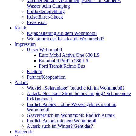
Vorfilter einfach zusammengestellt – für sauberes
Wasser beim Camping
Produktempfehlung
Reiseführer-Check
Rezension
Kajak
Kajakhalterung auf dem Wohnmobil
Wie kommt das Kajak aufs Wohnmobil?
Impressum
Unser Wohnmobil
Euro Mobil Activa One 630 LS
Euramobil Profila 580 LS
Ford Transit Reimo Bus
Klettern
Partner/Kooperation
Autark
Wieviel „Solaranlage“ brauche ich im Wohnmobil?
Autark: Nur noch Strom beim Camping? Schöne neue
Reklamewelt.
Endlich Autark – ohne Wasser geht es nicht im
Wohnmobil
Gasverbrauch im Wohnmobil: Endlich Autark
Endlich Autark mit dem Wohnmobil
Autark auch im Winter? Geht das?
Kategorie