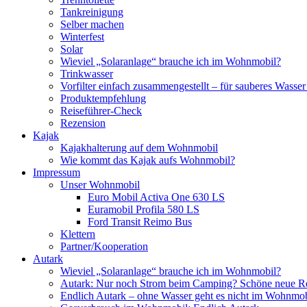
Tankreinigung
Selber machen
Winterfest
Solar
Wieviel „Solaranlage“ brauche ich im Wohnmobil?
Trinkwasser
Vorfilter einfach zusammengestellt – für sauberes Wass
Produktempfehlung
Reiseführer-Check
Rezension
Kajak
Kajakhalterung auf dem Wohnmobil
Wie kommt das Kajak aufs Wohnmobil?
Impressum
Unser Wohnmobil
Euro Mobil Activa One 630 LS
Euramobil Profila 580 LS
Ford Transit Reimo Bus
Klettern
Partner/Kooperation
Autark
Wieviel „Solaranlage“ brauche ich im Wohnmobil?
Autark: Nur noch Strom beim Camping? Schöne neue R
Endlich Autark – ohne Wasser geht es nicht im Wohnmob