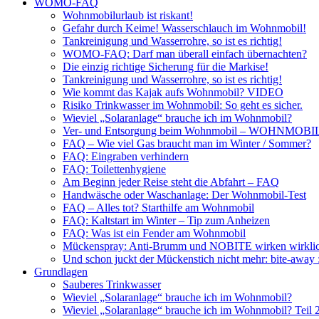
WOMO-FAQ
Wohnmobilurlaub ist riskant!
Gefahr durch Keime! Wasserschlauch im Wohnmobil!
Tankreinigung und Wasserrohre, so ist es richtig!
WOMO-FAQ: Darf man überall einfach übernachten?
Die einzig richtige Sicherung für die Markise!
Tankreinigung und Wasserrohre, so ist es richtig!
Wie kommt das Kajak aufs Wohnmobil? VIDEO
Risiko Trinkwasser im Wohnmobil: So geht es sicher.
Wieviel „Solaranlage“ brauche ich im Wohnmobil?
Ver- und Entsorgung beim Wohnmobil – WOHNMO
FAQ – Wie viel Gas braucht man im Winter / Sommer?
FAQ: Eingraben verhindern
FAQ: Toilettenhygiene
Am Beginn jeder Reise steht die Abfahrt – FAQ
Handwäsche oder Waschanlage: Der Wohnmobil-Test
FAQ – Alles tot? Starthilfe am Wohnmobil
FAQ: Kaltstart im Winter – Tip zum Anheizen
FAQ: Was ist ein Fender am Wohnmobil
Mückenspray: Anti-Brumm und NOBITE wirken wirklic
Und schon juckt der Mückenstich nicht mehr: bite-away
Grundlagen
Sauberes Trinkwasser
Wieviel „Solaranlage“ brauche ich im Wohnmobil?
Wieviel „Solaranlage“ brauche ich im Wohnmobil? Teil 