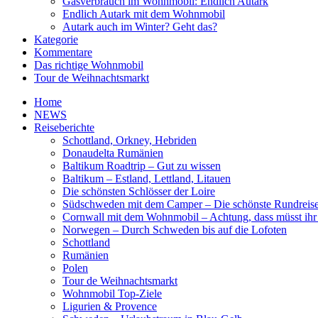
Gasverbrauch im Wohnmobil: Endlich Autark
Endlich Autark mit dem Wohnmobil
Autark auch im Winter? Geht das?
Kategorie
Kommentare
Das richtige Wohnmobil
Tour de Weihnachtsmarkt
Home
NEWS
Reiseberichte
Schottland, Orkney, Hebriden
Donaudelta Rumänien
Baltikum Roadtrip – Gut zu wissen
Baltikum – Estland, Lettland, Litauen
Die schönsten Schlösser der Loire
Südschweden mit dem Camper – Die schönste Rundreis
Cornwall mit dem Wohnmobil – Achtung, dass müsst ihr
Norwegen – Durch Schweden bis auf die Lofoten
Schottland
Rumänien
Polen
Tour de Weihnachtsmarkt
Wohnmobil Top-Ziele
Ligurien & Provence