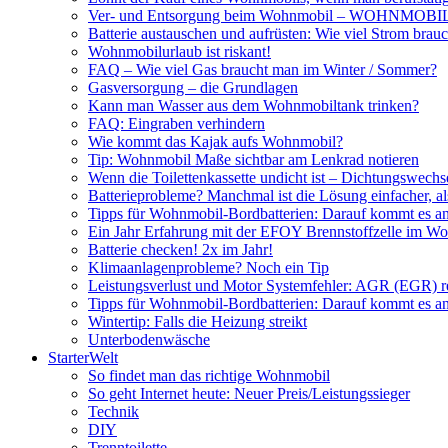
Ver- und Entsorgung beim Wohnmobil – WOHNMO
Batterie austauschen und aufrüsten: Wie viel Strom br
Wohnmobilurlaub ist riskant!
FAQ – Wie viel Gas braucht man im Winter / Sommer?
Gasversorgung – die Grundlagen
Kann man Wasser aus dem Wohnmobiltank trinken?
FAQ: Eingraben verhindern
Wie kommt das Kajak aufs Wohnmobil?
Tip: Wohnmobil Maße sichtbar am Lenkrad notieren
Wenn die Toilettenkassette undicht ist – Dichtungswechs
Batterieprobleme? Manchmal ist die Lösung einfacher, a
Tipps für Wohnmobil-Bordbatterien: Darauf kommt es a
Ein Jahr Erfahrung mit der EFOY Brennstoffzelle im W
Batterie checken! 2x im Jahr!
Klimaanlagenprobleme? Noch ein Tip
Leistungsverlust und Motor Systemfehler: AGR (EGR) rei
Tipps für Wohnmobil-Bordbatterien: Darauf kommt es a
Wintertip: Falls die Heizung streikt
Unterbodenwäsche
StarterWelt
So findet man das richtige Wohnmobil
So geht Internet heute: Neuer Preis/Leistungssieger
Technik
DIY
Trenntoilette