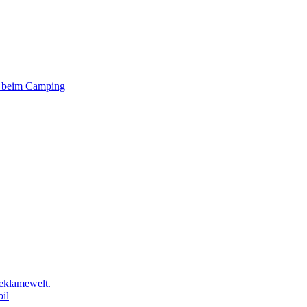
er beim Camping
eklamewelt.
il