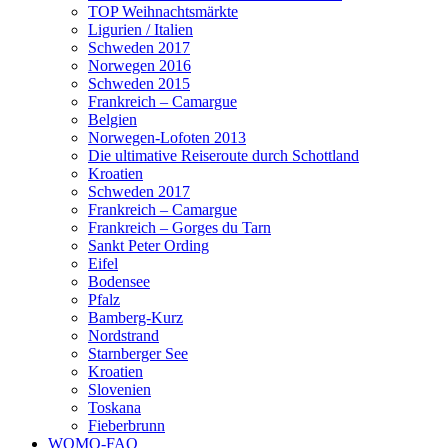
TOP Weihnachtsmärkte
Ligurien / Italien
Schweden 2017
Norwegen 2016
Schweden 2015
Frankreich – Camargue
Belgien
Norwegen-Lofoten 2013
Die ultimative Reiseroute durch Schottland
Kroatien
Schweden 2017
Frankreich – Camargue
Frankreich – Gorges du Tarn
Sankt Peter Ording
Eifel
Bodensee
Pfalz
Bamberg-Kurz
Nordstrand
Starnberger See
Kroatien
Slovenien
Toskana
Fieberbrunn
WOMO-FAQ