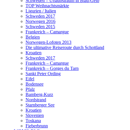
Schweden – Urlaubstraum in Blau-Gelb
TOP Weihnachtsmärkte
Ligurien / Italien
Schweden 2017
Norwegen 2016
Schweden 2015
Frankreich – Camargue
Belgien
Norwegen-Lofoten 2013
Die ultimative Reiseroute durch Schottland
Kroatien
Schweden 2017
Frankreich – Camargue
Frankreich – Gorges du Tarn
Sankt Peter Ording
Eifel
Bodensee
Pfalz
Bamberg-Kurz
Nordstrand
Starnberger See
Kroatien
Slovenien
Toskana
Fieberbrunn