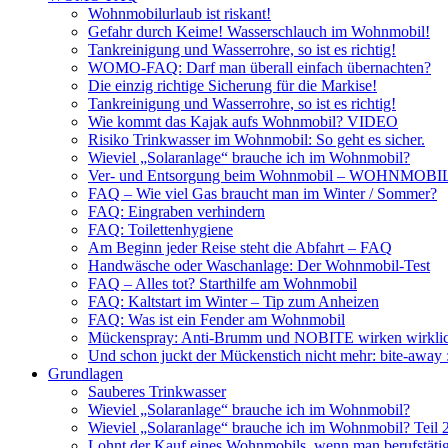
Wohnmobilurlaub ist riskant!
Gefahr durch Keime! Wasserschlauch im Wohnmobil!
Tankreinigung und Wasserrohre, so ist es richtig!
WOMO-FAQ: Darf man überall einfach übernachten?
Die einzig richtige Sicherung für die Markise!
Tankreinigung und Wasserrohre, so ist es richtig!
Wie kommt das Kajak aufs Wohnmobil? VIDEO
Risiko Trinkwasser im Wohnmobil: So geht es sicher.
Wieviel „Solaranlage“ brauche ich im Wohnmobil?
Ver- und Entsorgung beim Wohnmobil – WOHNMO
FAQ – Wie viel Gas braucht man im Winter / Sommer?
FAQ: Eingraben verhindern
FAQ: Toilettenhygiene
Am Beginn jeder Reise steht die Abfahrt – FAQ
Handwäsche oder Waschanlage: Der Wohnmobil-Test
FAQ – Alles tot? Starthilfe am Wohnmobil
FAQ: Kaltstart im Winter – Tip zum Anheizen
FAQ: Was ist ein Fender am Wohnmobil
Mückenspray: Anti-Brumm und NOBITE wirken wirklic
Und schon juckt der Mückenstich nicht mehr: bite-away
Grundlagen
Sauberes Trinkwasser
Wieviel „Solaranlage“ brauche ich im Wohnmobil?
Wieviel „Solaranlage“ brauche ich im Wohnmobil? Teil 
Lohnt der Kauf eines Wohnmobils, wenn man berufstätig