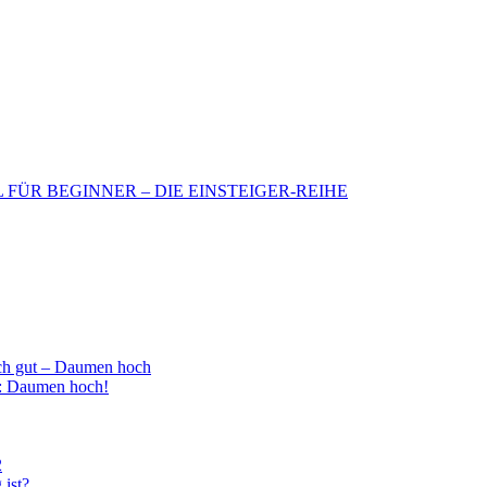
BIL FÜR BEGINNER – DIE EINSTEIGER-REIHE
h gut – Daumen hoch
 : Daumen hoch!
2
 ist?