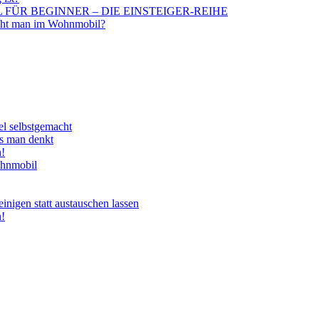
BIL FÜR BEGINNER – DIE EINSTEIGER-REIHE
aucht man im Wohnmobil?
el selbstgemacht
ls man denkt
n!
ohnmobil
nigen statt austauschen lassen
n!