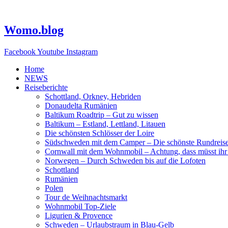
Zum
Inhalt
springen
Womo.blog
Facebook
Youtube
Instagram
Home
NEWS
Reiseberichte
Schottland, Orkney, Hebriden
Donaudelta Rumänien
Baltikum Roadtrip – Gut zu wissen
Baltikum – Estland, Lettland, Litauen
Die schönsten Schlösser der Loire
Südschweden mit dem Camper – Die schönste Rundreis
Cornwall mit dem Wohnmobil – Achtung, dass müsst ihr
Norwegen – Durch Schweden bis auf die Lofoten
Schottland
Rumänien
Polen
Tour de Weihnachtsmarkt
Wohnmobil Top-Ziele
Ligurien & Provence
Schweden – Urlaubstraum in Blau-Gelb