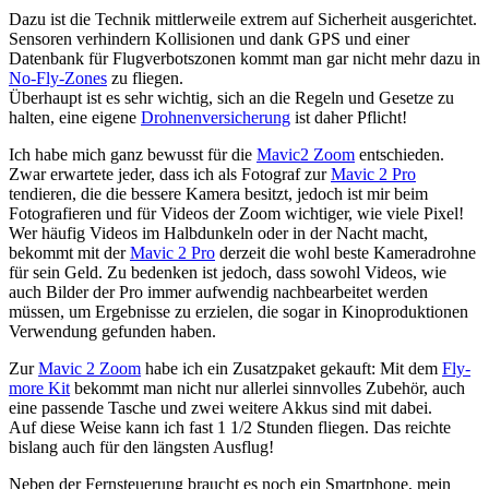
Dazu ist die Technik mittlerweile extrem auf Sicherheit ausgerichtet.
Sensoren verhindern Kollisionen und dank GPS und einer
Datenbank für Flugverbotszonen kommt man gar nicht mehr dazu in
No-Fly-Zones
zu fliegen.
Überhaupt ist es sehr wichtig, sich an die Regeln und Gesetze zu
halten, eine eigene
Drohnenversicherung
ist daher Pflicht!
Ich habe mich ganz bewusst für die
Mavic2 Zoom
entschieden.
Zwar erwartete jeder, dass ich als Fotograf zur
Mavic 2 Pro
tendieren, die die bessere Kamera besitzt, jedoch ist mir beim
Fotografieren und für Videos der Zoom wichtiger, wie viele Pixel!
Wer häufig Videos im Halbdunkeln oder in der Nacht macht,
bekommt mit der
Mavic 2 Pro
derzeit die wohl beste Kameradrohne
für sein Geld. Zu bedenken ist jedoch, dass sowohl Videos, wie
auch Bilder der Pro immer aufwendig nachbearbeitet werden
müssen, um Ergebnisse zu erzielen, die sogar in Kinoproduktionen
Verwendung gefunden haben.
Zur
Mavic 2 Zoom
habe ich ein Zusatzpaket gekauft: Mit dem
Fly-
more Kit
bekommt man nicht nur allerlei sinnvolles Zubehör, auch
eine passende Tasche und zwei weitere Akkus sind mit dabei.
Auf diese Weise kann ich fast 1 1/2 Stunden fliegen. Das reichte
bislang auch für den längsten Ausflug!
Neben der Fernsteuerung braucht es noch ein Smartphone, mein