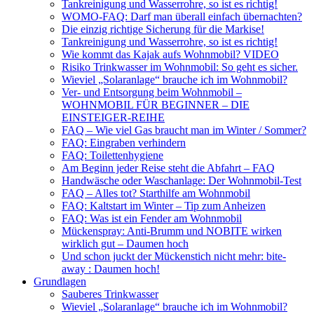
Tankreinigung und Wasserrohre, so ist es richtig!
WOMO-FAQ: Darf man überall einfach übernachten?
Die einzig richtige Sicherung für die Markise!
Tankreinigung und Wasserrohre, so ist es richtig!
Wie kommt das Kajak aufs Wohnmobil? VIDEO
Risiko Trinkwasser im Wohnmobil: So geht es sicher.
Wieviel „Solaranlage“ brauche ich im Wohnmobil?
Ver- und Entsorgung beim Wohnmobil –
WOHNMOBIL FÜR BEGINNER – DIE
EINSTEIGER-REIHE
FAQ – Wie viel Gas braucht man im Winter / Sommer?
FAQ: Eingraben verhindern
FAQ: Toilettenhygiene
Am Beginn jeder Reise steht die Abfahrt – FAQ
Handwäsche oder Waschanlage: Der Wohnmobil-Test
FAQ – Alles tot? Starthilfe am Wohnmobil
FAQ: Kaltstart im Winter – Tip zum Anheizen
FAQ: Was ist ein Fender am Wohnmobil
Mückenspray: Anti-Brumm und NOBITE wirken
wirklich gut – Daumen hoch
Und schon juckt der Mückenstich nicht mehr: bite-
away : Daumen hoch!
Grundlagen
Sauberes Trinkwasser
Wieviel „Solaranlage“ brauche ich im Wohnmobil?