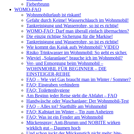
Fieberbrunn
WOMO-FAQ
Wohnmobilurlaub ist riskant!
Gefahr durch Keime! Wasserschlauch im Wohnmobil!
Tankreinigung und Wasserrohre, so ist es richtig!
WOMO-FAQ: Darf man überall einfach übernachten?
Die einzig richtige Sicherung für die Markise!
Tankreinigung und Wasserrohre, so ist es richtig!
Wie kommt das Kajak aufs Wohnmobil? VIDEO
Risiko Trinkwasser im Wohnmobil: So geht es sicher.
Wieviel „Solaranlage“ brauche ich im Wohnmobil?
Ver- und Entsorgung beim Wohnmobil –
WOHNMOBIL FÜR BEGINNER – DIE
EINSTEIGER-REIHE
FAQ – Wie viel Gas braucht man im Winter / Sommer?
FAQ: Eingraben verhindern
FAQ: Toilettenhygiene
Am Beginn jeder Reise steht die Abfahrt – FAQ
Handwäsche oder Waschanlage: Der Wohnmobil-Test
FAQ – Alles tot? Starthilfe am Wohnmobil
FAQ: Kaltstart im Winter – Tip zum Anheizen
FAQ: Was ist ein Fender am Wohnmobil
Mückenspray: Anti-Brumm und NOBITE wirken
wirklich gut – Daumen hoch
Und schon juckt der Mückenstich nicht mehr: bite-