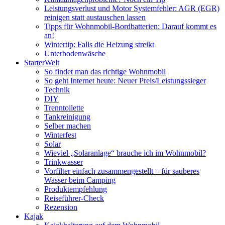
Leistungsverlust und Motor Systemfehler: AGR (EGR)
reinigen statt austauschen lassen
Tipps für Wohnmobil-Bordbatterien: Darauf kommt es
an!
Wintertip: Falls die Heizung streikt
Unterbodenwäsche
StarterWelt
So findet man das richtige Wohnmobil
So geht Internet heute: Neuer Preis/Leistungssieger
Technik
DIY
Trenntoilette
Tankreinigung
Selber machen
Winterfest
Solar
Wieviel „Solaranlage“ brauche ich im Wohnmobil?
Trinkwasser
Vorfilter einfach zusammengestellt – für sauberes
Wasser beim Camping
Produktempfehlung
Reiseführer-Check
Rezension
Kajak