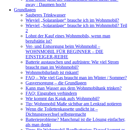
away : Daumen hoch!
Grundlagen
Sauberes Trinkwasser
Wieviel „Solaranlage“ brauche ich im Wohnmobil?
Wieviel „Solaranlage“ brauche ich im Wohnmobil? Teil
2
Lohnt der Kauf eines Wohnmobils, wenn man
berufstätig ist?
Ver- und Entsorgung beim Wohnmobil –
WOHNMOBIL FÜR BEGINNER – DIE
EINSTEIGER-REIHE
Batterie austauschen und aufrüsten: Wie viel Strom
braucht man im Wohnmobil?
Wohnmobilurlaub ist riskant!
FAQ – Wie viel Gas braucht man im Winter / Sommer?
Gasversorgung – die Grundlagen
Kann man Wasser aus dem Wohnmobiltank trinken?
FAQ: Eingraben verhindern
Wie kommt das Kajak aufs Wohnmobil?
Tip: Wohnmobil Maße sichtbar am Lenkrad notieren
Wenn die Toilettenkassette undicht ist –
Dichtungswechsel selbstgemacht
Batterieprobleme? Manchmal ist die Lösung einfacher,
als man denkt
Tipps für Wohnmobil-Bordbatterien: Darauf kommt es