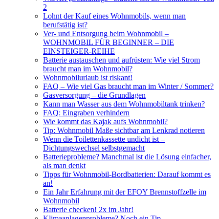
2
Lohnt der Kauf eines Wohnmobils, wenn man
berufstätig ist?
Ver- und Entsorgung beim Wohnmobil –
WOHNMOBIL FÜR BEGINNER – DIE
EINSTEIGER-REIHE
Batterie austauschen und aufrüsten: Wie viel Strom
braucht man im Wohnmobil?
Wohnmobilurlaub ist riskant!
FAQ – Wie viel Gas braucht man im Winter / Sommer?
Gasversorgung – die Grundlagen
Kann man Wasser aus dem Wohnmobiltank trinken?
FAQ: Eingraben verhindern
Wie kommt das Kajak aufs Wohnmobil?
Tip: Wohnmobil Maße sichtbar am Lenkrad notieren
Wenn die Toilettenkassette undicht ist –
Dichtungswechsel selbstgemacht
Batterieprobleme? Manchmal ist die Lösung einfacher,
als man denkt
Tipps für Wohnmobil-Bordbatterien: Darauf kommt es
an!
Ein Jahr Erfahrung mit der EFOY Brennstoffzelle im
Wohnmobil
Batterie checken! 2x im Jahr!
Klimaanlagenprobleme? Noch ein Tip