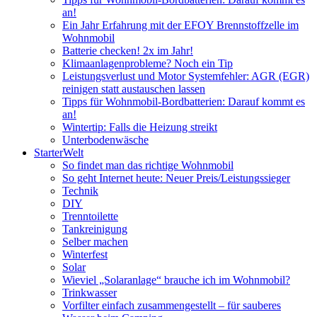
an!
Ein Jahr Erfahrung mit der EFOY Brennstoffzelle im
Wohnmobil
Batterie checken! 2x im Jahr!
Klimaanlagenprobleme? Noch ein Tip
Leistungsverlust und Motor Systemfehler: AGR (EGR)
reinigen statt austauschen lassen
Tipps für Wohnmobil-Bordbatterien: Darauf kommt es
an!
Wintertip: Falls die Heizung streikt
Unterbodenwäsche
StarterWelt
So findet man das richtige Wohnmobil
So geht Internet heute: Neuer Preis/Leistungssieger
Technik
DIY
Trenntoilette
Tankreinigung
Selber machen
Winterfest
Solar
Wieviel „Solaranlage“ brauche ich im Wohnmobil?
Trinkwasser
Vorfilter einfach zusammengestellt – für sauberes