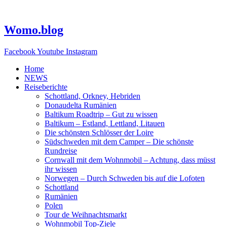
Zum
Inhalt
springen
Womo.blog
Facebook
Youtube
Instagram
Home
NEWS
Reiseberichte
Schottland, Orkney, Hebriden
Donaudelta Rumänien
Baltikum Roadtrip – Gut zu wissen
Baltikum – Estland, Lettland, Litauen
Die schönsten Schlösser der Loire
Südschweden mit dem Camper – Die schönste
Rundreise
Cornwall mit dem Wohnmobil – Achtung, dass müsst
ihr wissen
Norwegen – Durch Schweden bis auf die Lofoten
Schottland
Rumänien
Polen
Tour de Weihnachtsmarkt
Wohnmobil Top-Ziele