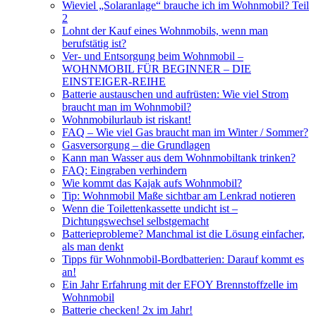
Wieviel „Solaranlage“ brauche ich im Wohnmobil? Teil
2
Lohnt der Kauf eines Wohnmobils, wenn man
berufstätig ist?
Ver- und Entsorgung beim Wohnmobil –
WOHNMOBIL FÜR BEGINNER – DIE
EINSTEIGER-REIHE
Batterie austauschen und aufrüsten: Wie viel Strom
braucht man im Wohnmobil?
Wohnmobilurlaub ist riskant!
FAQ – Wie viel Gas braucht man im Winter / Sommer?
Gasversorgung – die Grundlagen
Kann man Wasser aus dem Wohnmobiltank trinken?
FAQ: Eingraben verhindern
Wie kommt das Kajak aufs Wohnmobil?
Tip: Wohnmobil Maße sichtbar am Lenkrad notieren
Wenn die Toilettenkassette undicht ist –
Dichtungswechsel selbstgemacht
Batterieprobleme? Manchmal ist die Lösung einfacher,
als man denkt
Tipps für Wohnmobil-Bordbatterien: Darauf kommt es
an!
Ein Jahr Erfahrung mit der EFOY Brennstoffzelle im
Wohnmobil
Batterie checken! 2x im Jahr!