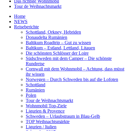
Das richtige Wohnmobil
Tour de Weihnachtsmarkt
Home
NEWS
Reiseberichte
Schottland, Orkney, Hebriden
Donaudelta Rumänien
Baltikum Roadtrip – Gut zu wissen
Baltikum – Estland, Lettland, Litauen
Die schönsten Schlösser der Loire
Südschweden mit dem Camper – Die schönste
Rundreise
Cornwall mit dem Wohnmobil – Achtung, dass müsst
ihr wissen
Norwegen – Durch Schweden bis auf die Lofoten
Schottland
Rumänien
Polen
Tour de Weihnachtsmarkt
Wohnmobil Top-Ziele
Ligurien & Provence
Schweden – Urlaubstraum in Blau-Gelb
TOP Weihnachtsmärkte
Ligurien / Italien