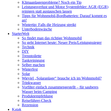
Klimaanlagenprobleme? Noch ein Tip
Leistungsverlust und Motor Systemfehler: AGR (EGR)
reinigen statt austauschen lassen
Tipps für Wohnmobil-Bordbatterien: Darauf kommt es
an!
Wintertip: Falls die Heizung streikt
Unterbodenwäsche
StarterWelt
So findet man das richtige Wohnmobil
So geht Internet heute: Neuer Preis/Leistungssieger
Technik
DIY
Trenntoilette
Tankreinigung
Selber machen
Winterfest
Solar
Wieviel „Solaranlage“ brauche ich im Wohnmobil?
Trinkwasser
Vorfilter einfach zusammengestellt – für sauberes
Wasser beim Camping
Produktempfehlung
Reiseführer-Check
Rezension
Kajak