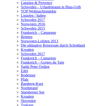
Ligurien & Provence
Schweden – Urlaubstraum in Blau-Gelb
TOP Weihnachtsmärkte
Ligurien / Italien
Schweden 2017
Norwegen 2016
Schweden 2015
Frankreich – Camargue
Belgien
Norwegen-Lofoten 2013
Die ultimative Reiseroute durch Schottland
Kroatien
Schweden 2017
Frankreich – Camargue
Frankreich – Gorges du Tarn
Sankt Peter Ording
Eifel
Bodensee
Pfalz
Bamberg-Kurz
Nordstrand
Starnberger See
Kroatien
Slovenien
Toskana