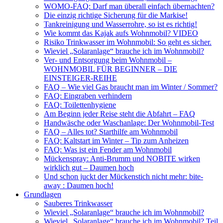
WOMO-FAQ: Darf man überall einfach übernachten?
Die einzig richtige Sicherung für die Markise!
Tankreinigung und Wasserrohre, so ist es richtig!
Wie kommt das Kajak aufs Wohnmobil? VIDEO
Risiko Trinkwasser im Wohnmobil: So geht es sicher.
Wieviel „Solaranlage“ brauche ich im Wohnmobil?
Ver- und Entsorgung beim Wohnmobil –
WOHNMOBIL FÜR BEGINNER – DIE
EINSTEIGER-REIHE
FAQ – Wie viel Gas braucht man im Winter / Sommer?
FAQ: Eingraben verhindern
FAQ: Toilettenhygiene
Am Beginn jeder Reise steht die Abfahrt – FAQ
Handwäsche oder Waschanlage: Der Wohnmobil-Test
FAQ – Alles tot? Starthilfe am Wohnmobil
FAQ: Kaltstart im Winter – Tip zum Anheizen
FAQ: Was ist ein Fender am Wohnmobil
Mückenspray: Anti-Brumm und NOBITE wirken
wirklich gut – Daumen hoch
Und schon juckt der Mückenstich nicht mehr: bite-
away : Daumen hoch!
Grundlagen
Sauberes Trinkwasser
Wieviel „Solaranlage“ brauche ich im Wohnmobil?
Wieviel „Solaranlage“ brauche ich im Wohnmobil? Teil