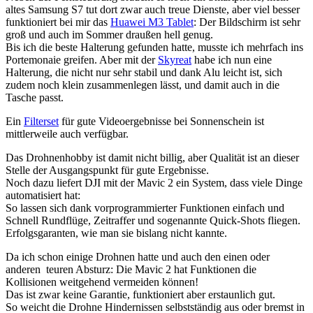
altes Samsung S7 tut dort zwar auch treue Dienste, aber viel besser
funktioniert bei mir das
Huawei M3 Tablet
: Der Bildschirm ist sehr
groß und auch im Sommer draußen hell genug.
Bis ich die beste Halterung gefunden hatte, musste ich mehrfach ins
Portemonaie greifen. Aber mit der
Skyreat
habe ich nun eine
Halterung, die nicht nur sehr stabil und dank Alu leicht ist, sich
zudem noch klein zusammenlegen lässt, und damit auch in die
Tasche passt.
Ein
Filterset
für gute Videoergebnisse bei Sonnenschein ist
mittlerweile auch verfügbar.
Das Drohnenhobby ist damit nicht billig, aber Qualität ist an dieser
Stelle der Ausgangspunkt für gute Ergebnisse.
Noch dazu liefert DJI mit der Mavic 2 ein System, dass viele Dinge
automatisiert hat:
So lassen sich dank vorprogrammierter Funktionen einfach und
Schnell Rundflüge, Zeitraffer und sogenannte Quick-Shots fliegen.
Erfolgsgaranten, wie man sie bislang nicht kannte.
Da ich schon einige Drohnen hatte und auch den einen oder
anderen teuren Absturz: Die Mavic 2 hat Funktionen die
Kollisionen weitgehend vermeiden können!
Das ist zwar keine Garantie, funktioniert aber erstaunlich gut.
So weicht die Drohne Hindernissen selbstständig aus oder bremst in