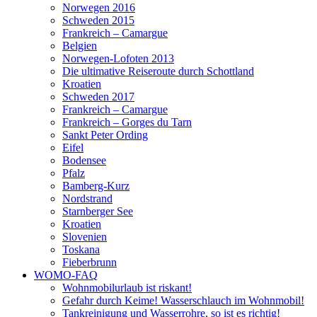
Norwegen 2016
Schweden 2015
Frankreich – Camargue
Belgien
Norwegen-Lofoten 2013
Die ultimative Reiseroute durch Schottland
Kroatien
Schweden 2017
Frankreich – Camargue
Frankreich – Gorges du Tarn
Sankt Peter Ording
Eifel
Bodensee
Pfalz
Bamberg-Kurz
Nordstrand
Starnberger See
Kroatien
Slovenien
Toskana
Fieberbrunn
WOMO-FAQ
Wohnmobilurlaub ist riskant!
Gefahr durch Keime! Wasserschlauch im Wohnmobil!
Tankreinigung und Wasserrohre, so ist es richtig!