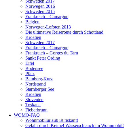
Schweden 2017
Norwegen 2016
Schweden 2015
Frankreich – Camargue
Belgien
Norwegen-Lofoten 2013
Die ultimative Reiseroute durch Schottland
Kroatien
Schweden 2017
Frankreich – Camargue
Frankreich – Gorges du Tarn
Sankt Peter Ording
Eifel
Bodensee
Pfalz
Bamberg-Kurz
Nordstrand
Starnberger See
Kroatien
Slovenien
Toskana
Fieberbrunn
WOMO-FAQ
Wohnmobilurlaub ist riskant!
Gefahr durch Keime! Wasserschlauch im Wohnmobil!