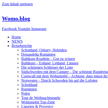
Zum Inhalt springen
Womo.blog
Facebook
Youtube
Instagram
Home
NEWS
Reiseberichte
Schottland, Orkney, Hebriden
Donaudelta Rumänien
Baltikum Roadtrip – Gut zu wissen
Baltikum – Estland, Lettland, Litauen
Die schönsten Schlösser der Loire
Südschweden mit dem Camper – Die schönste Rundreis
Cornwall mit dem Wohnmobil – Achtung, dass müsst ihr
Norwegen – Durch Schweden bis auf die Lofoten
Schottland
Rumänien
Polen
Tour de Weihnachtsmarkt
Wohnmobil Top-Ziele
Ligurien & Provence