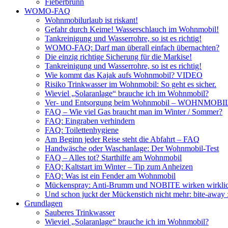
Fieberbrunn
WOMO-FAQ
Wohnmobilurlaub ist riskant!
Gefahr durch Keime! Wasserschlauch im Wohnmobil!
Tankreinigung und Wasserrohre, so ist es richtig!
WOMO-FAQ: Darf man überall einfach übernachten?
Die einzig richtige Sicherung für die Markise!
Tankreinigung und Wasserrohre, so ist es richtig!
Wie kommt das Kajak aufs Wohnmobil? VIDEO
Risiko Trinkwasser im Wohnmobil: So geht es sicher.
Wieviel „Solaranlage“ brauche ich im Wohnmobil?
Ver- und Entsorgung beim Wohnmobil – WOHNMO
FAQ – Wie viel Gas braucht man im Winter / Sommer?
FAQ: Eingraben verhindern
FAQ: Toilettenhygiene
Am Beginn jeder Reise steht die Abfahrt – FAQ
Handwäsche oder Waschanlage: Der Wohnmobil-Test
FAQ – Alles tot? Starthilfe am Wohnmobil
FAQ: Kaltstart im Winter – Tip zum Anheizen
FAQ: Was ist ein Fender am Wohnmobil
Mückenspray: Anti-Brumm und NOBITE wirken wirklic
Und schon juckt der Mückenstich nicht mehr: bite-away
Grundlagen
Sauberes Trinkwasser
Wieviel „Solaranlage“ brauche ich im Wohnmobil?