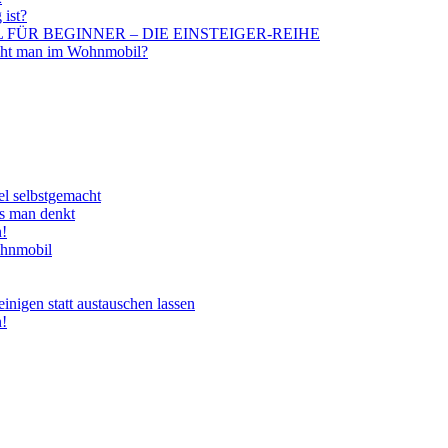
 ist?
BIL FÜR BEGINNER – DIE EINSTEIGER-REIHE
aucht man im Wohnmobil?
el selbstgemacht
ls man denkt
n!
ohnmobil
nigen statt austauschen lassen
n!