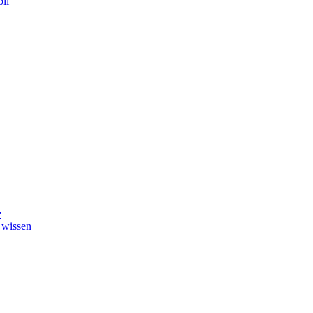
il
e
 wissen