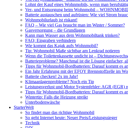
Lohnt der Kauf eines Wohnmobils, wenn man berufstätig
Ver- und Entsorgung beim Wohnmobil – WOHNMO
Batterie austauschen und aufrüsten: Wie viel Strom br
Wohnmobilurlaub ist riskant!
FAQ – Wie viel Gas braucht man im Winter / Sommer?
Gasversorgung – die Grundlagen
Kann man Wasser aus dem Wohnmobiltank trinken?
FAQ: Eingraben verhindern
Wie kommt das Kajak aufs Wohnmobil?
Tip: Wohnmobil Maße sichtbar am Lenkrad notieren
Wenn die Toilettenkassette undicht ist – Dichtungswechs
Batterieprobleme? Manchmal ist die Lösung einfacher, a
Tipps für Wohnmobil-Bordbatterien: Darauf kommt es a
Ein Jahr Erfahrung mit der EFOY Brennstoffzelle im W
Batterie checken! 2x im Jahr!
Klimaanlagenprobleme? Noch ein Tip
Leistungsverlust und Motor Systemfehler: AGR (EGR) rei
Tipps für Wohnmobil-Bordbatterien: Darauf kommt es a
Wintertip: Falls die Heizung streikt
Unterbodenwäsche
StarterWelt
So findet man das richtige Wohnmobil
So geht Internet heute: Neuer Preis/Leistungssieger
Technik
DIY