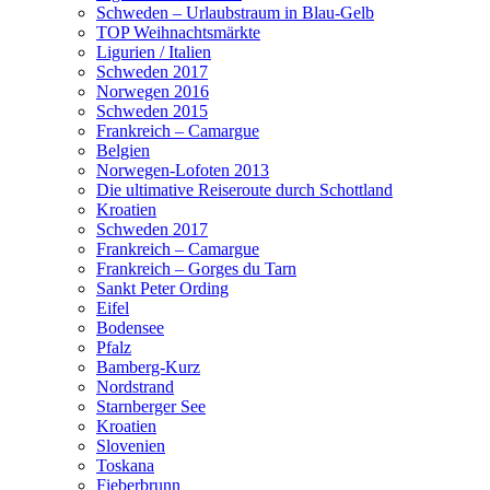
Schweden – Urlaubstraum in Blau-Gelb
TOP Weihnachtsmärkte
Ligurien / Italien
Schweden 2017
Norwegen 2016
Schweden 2015
Frankreich – Camargue
Belgien
Norwegen-Lofoten 2013
Die ultimative Reiseroute durch Schottland
Kroatien
Schweden 2017
Frankreich – Camargue
Frankreich – Gorges du Tarn
Sankt Peter Ording
Eifel
Bodensee
Pfalz
Bamberg-Kurz
Nordstrand
Starnberger See
Kroatien
Slovenien
Toskana
Fieberbrunn