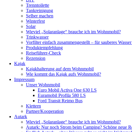
Trenntoilette
Tankreinigung
Selber machen
Winterfest
Solar
Wieviel „Solaranlage“ brauche ich im Wohnmobil?
Trinkwasser
Vorfilter einfach zusammengestellt – für sauberes Wass
Produktempfehlung
Reiseführer-Check
Rezension
Kajak
Kajakhalterung auf dem Wohnmobil
Wie kommt das Kajak aufs Wohnmobil?
Impressum
Unser Wohnmobil
Euro Mobil Activa One 630 LS
Euramobil Profila 580 LS
Ford Transit Reimo Bus
Klettern
Partner/Kooperation
Autark
Wieviel „Solaranlage“ brauche ich im Wohnmobil?
Autark: Nur noch Strom beim Camping? Schöne neue R