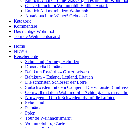
Endlich Autark – ohne Wasser geht es nicht im Wohnmob
Gasverbrauch im Wohnmobil: Endlich Autark
Endlich Autark mit dem Wohnmobil
Autark auch im Winter? Geht das?
Kategorie
Kommentare
Das richtige Wohnmobil
Tour de Weihnachtsmarkt
Home
NEWS
Reiseberichte
Schottland, Orkney, Hebriden
Donaudelta Rumänien
Baltikum Roadtrip – Gut zu wissen
Baltikum – Estland, Lettland, Litauen
Die schönsten Schlösser der Loire
Südschweden mit dem Camper – Die schönste Rundreis
Cornwall mit dem Wohnmobil – Achtung, dass müsst ihr
Norwegen – Durch Schweden bis auf die Lofoten
Schottland
Rumänien
Polen
Tour de Weihnachtsmarkt
Wohnmobil Top-Ziele