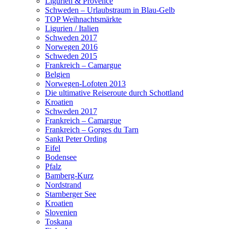
Ligurien & Provence
Schweden – Urlaubstraum in Blau-Gelb
TOP Weihnachtsmärkte
Ligurien / Italien
Schweden 2017
Norwegen 2016
Schweden 2015
Frankreich – Camargue
Belgien
Norwegen-Lofoten 2013
Die ultimative Reiseroute durch Schottland
Kroatien
Schweden 2017
Frankreich – Camargue
Frankreich – Gorges du Tarn
Sankt Peter Ording
Eifel
Bodensee
Pfalz
Bamberg-Kurz
Nordstrand
Starnberger See
Kroatien
Slovenien
Toskana