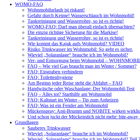
WOMO-FAQ
Wohnmobilurlaub ist riskant!
Gefahr durch Keime! Wasserschlauch im Wohnmobil!
Tankreinigung und Wasserrohre, so ist es richtig!
WOMO-FAQ: Darf man überall einfach übernachten?
Die einzig richtige Sicherung für die Markise!
Tankreinigung und Wasserrohre, so ist es richtig!
Wie kommt das Kajak aufs Wohnmobil? VIDEO
Risiko Trinkwasser im Wohnmobil: So geht es sicher.
Wieviel „Solaranlage“ brauche ich im Wohnmobil?
Ver- und Entsorgung beim Wohnmobil – WOHNMO
FAQ – Wie viel Gas braucht man im Winter / Sommer?
FAQ: Eingraben verhindern
FAQ: Toilettenhygiene
Am Beginn jeder Reise steht die Abfahrt – FAQ
Handwäsche oder Waschanlage: Der Wohnmobil-Test
FAQ – Alles tot? Starthilfe am Wohnmobil
FAQ: Kaltstart im Winter – Tip zum Anheizen
FAQ: Was ist ein Fender am Wohnmobil
Mückenspray: Anti-Brumm und NOBITE wirken wirklic
Und schon juckt der Mückenstich nicht mehr: bite-away
Grundlagen
Sauberes Trinkwasser
Wieviel „Solaranlage“ brauche ich im Wohnmobil?
Wieviel „Solaranlage“ brauche ich im Wohnmobil? Teil 