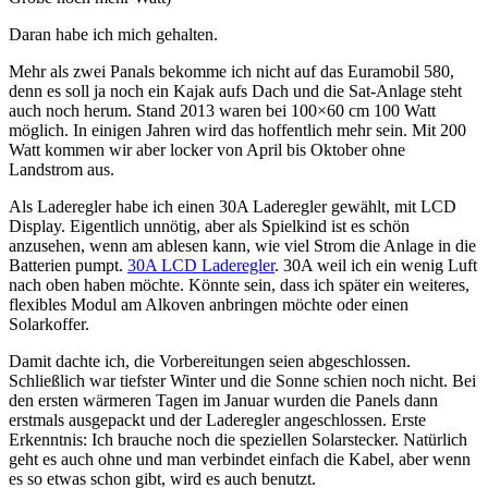
Daran habe ich mich gehalten.
Mehr als zwei Panals bekomme ich nicht auf das Euramobil 580,
denn es soll ja noch ein Kajak aufs Dach und die Sat-Anlage steht
auch noch herum. Stand 2013 waren bei 100×60 cm 100 Watt
möglich. In einigen Jahren wird das hoffentlich mehr sein. Mit 200
Watt kommen wir aber locker von April bis Oktober ohne
Landstrom aus.
Als Laderegler habe ich einen 30A Laderegler gewählt, mit LCD
Display. Eigentlich unnötig, aber als Spielkind ist es schön
anzusehen, wenn am ablesen kann, wie viel Strom die Anlage in die
Batterien pumpt.
30A LCD Laderegler
. 30A weil ich ein wenig Luft
nach oben haben möchte. Könnte sein, dass ich später ein weiteres,
flexibles Modul am Alkoven anbringen möchte oder einen
Solarkoffer.
Damit dachte ich, die Vorbereitungen seien abgeschlossen.
Schließlich war tiefster Winter und die Sonne schien noch nicht. Bei
den ersten wärmeren Tagen im Januar wurden die Panels dann
erstmals ausgepackt und der Laderegler angeschlossen. Erste
Erkenntnis: Ich brauche noch die speziellen Solarstecker. Natürlich
geht es auch ohne und man verbindet einfach die Kabel, aber wenn
es so etwas schon gibt, wird es auch benutzt.