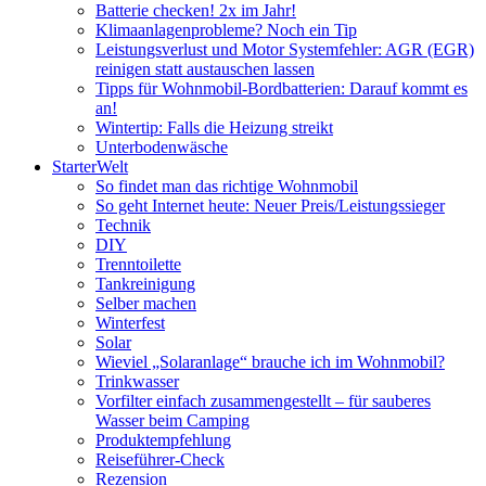
Batterie checken! 2x im Jahr!
Klimaanlagenprobleme? Noch ein Tip
Leistungsverlust und Motor Systemfehler: AGR (EGR)
reinigen statt austauschen lassen
Tipps für Wohnmobil-Bordbatterien: Darauf kommt es
an!
Wintertip: Falls die Heizung streikt
Unterbodenwäsche
StarterWelt
So findet man das richtige Wohnmobil
So geht Internet heute: Neuer Preis/Leistungssieger
Technik
DIY
Trenntoilette
Tankreinigung
Selber machen
Winterfest
Solar
Wieviel „Solaranlage“ brauche ich im Wohnmobil?
Trinkwasser
Vorfilter einfach zusammengestellt – für sauberes
Wasser beim Camping
Produktempfehlung
Reiseführer-Check
Rezension