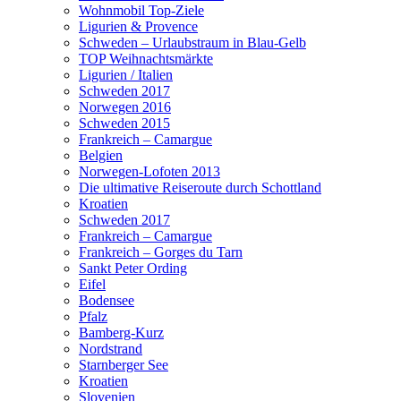
Wohnmobil Top-Ziele
Ligurien & Provence
Schweden – Urlaubstraum in Blau-Gelb
TOP Weihnachtsmärkte
Ligurien / Italien
Schweden 2017
Norwegen 2016
Schweden 2015
Frankreich – Camargue
Belgien
Norwegen-Lofoten 2013
Die ultimative Reiseroute durch Schottland
Kroatien
Schweden 2017
Frankreich – Camargue
Frankreich – Gorges du Tarn
Sankt Peter Ording
Eifel
Bodensee
Pfalz
Bamberg-Kurz
Nordstrand
Starnberger See
Kroatien
Slovenien