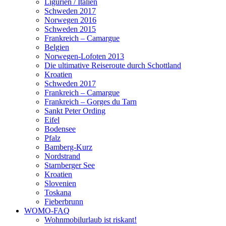
Ligurien / Italien
Schweden 2017
Norwegen 2016
Schweden 2015
Frankreich – Camargue
Belgien
Norwegen-Lofoten 2013
Die ultimative Reiseroute durch Schottland
Kroatien
Schweden 2017
Frankreich – Camargue
Frankreich – Gorges du Tarn
Sankt Peter Ording
Eifel
Bodensee
Pfalz
Bamberg-Kurz
Nordstrand
Starnberger See
Kroatien
Slovenien
Toskana
Fieberbrunn
WOMO-FAQ
Wohnmobilurlaub ist riskant!