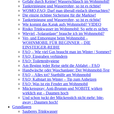
Gefahr durch Keime! Wasserschlauch im Wohnmobil!
Tankreinigung und Wasserrohre, so ist es richtig!
WOMO-FAQ: Darf man überall einfach übernachten?
Die einzig richtige Sicherung für die Markise!
Tankreinigung und Wasserrohre, so ist es richtig!
Wie kommt das Kajak aufs Wohnmobil? VIDEO
Risiko Trinkwasser im Wohnmobil: So geht es sicher.
Wieviel „Solaranlage“ brauche ich im Wohnmobil?
Ver- und Entsorgung beim Wohnmobil –
WOHNMOBIL FÜR BEGINNER – DIE
EINSTEIGER-REIHE
FAQ – Wie viel Gas braucht man im Winter / Sommer?
FAQ: Eingraben verhindern
FAQ: Toilettenhygiene
Am Beginn jeder Reise steht die Abfahrt – FAQ
Handwäsche oder Waschanlage: Der Wohnmobil-Test
FAQ – Alles tot? Starthilfe am Wohnmobil
FAQ: Kaltstart im Winter – Tip zum Anheizen
FAQ: Was ist ein Fender am Wohnmobil
Mückenspray: Anti-Brumm und NOBITE wirken
wirklich gut – Daumen hoch
Und schon juckt der Mückenstich nicht mehr: bite-
away : Daumen hoch!
Grundlagen
Sauberes Trinkwasser