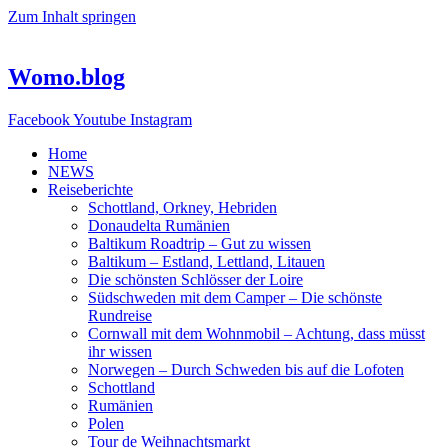
Zum Inhalt springen
Womo.blog
Facebook
Youtube
Instagram
Home
NEWS
Reiseberichte
Schottland, Orkney, Hebriden
Donaudelta Rumänien
Baltikum Roadtrip – Gut zu wissen
Baltikum – Estland, Lettland, Litauen
Die schönsten Schlösser der Loire
Südschweden mit dem Camper – Die schönste
Rundreise
Cornwall mit dem Wohnmobil – Achtung, dass müsst
ihr wissen
Norwegen – Durch Schweden bis auf die Lofoten
Schottland
Rumänien
Polen
Tour de Weihnachtsmarkt