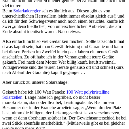
Man braucht nur Zeit! Schneller geht es bei Amazon und auch nicht
viel teurer.
Beim
Solarladeregler
sah es ähnlich aus. Diesen gibt es von
unterschiedlichen Herrstellern (sieht immer absolut gleich aus!) und
da ich für den Schwiegervater auch noch einen brauchte, kaufte ich
zwei „unterschiedliche“, von unterschiedlichen Anbietern, die am
Ende absolut identisch waren. Na so etwas.
Also einfach nicht so viel Gedanken machen. Sollte tatsächlich mal
etwas kaputt sein, hat man Gewährleistung und Garantie und kann
bei diesen Preisen im Zweifel in ein paar Jahren ein neues Gerät
anschaffen. Zu oft habe ich in der Vergangenheit teure Geräte
gekauft. Frei nach dem Motto: Wer billig kauft, kauft zweimal.
Witzigerweise sind die teuren Geräte genauso oft und schnell (kurz
nach Ablauf der Garantie) kaputt gegangen…
Aber zurück zu unserer Solaranlage:
Gekauft habe ich 100 Watt Panels:
100 Watt polykristalline
Solarzellen
. Lange habe ich gegrübelt, ob nicht besser
monokristalin, starr oder flexibel, Leistungsdichte. Bis mir ein
Bekannter der in der Branche arbeitete sagte: „Wenn du den Platz
hast, nimm die billigen, der Leistungsverlust ist zu verschmerzen,
wenn er denn überhaupt spürbar ist. Der Gewichtsunterschied ist bei
zwei Stück ebenfalls unerheblich.“ (Mittlerweile gibt es bei gleicher
Größe noch mehr Watt)