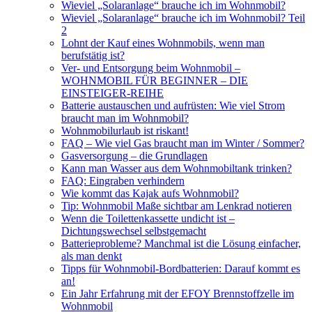
Wieviel „Solaranlage“ brauche ich im Wohnmobil?
Wieviel „Solaranlage“ brauche ich im Wohnmobil? Teil
2
Lohnt der Kauf eines Wohnmobils, wenn man
berufstätig ist?
Ver- und Entsorgung beim Wohnmobil –
WOHNMOBIL FÜR BEGINNER – DIE
EINSTEIGER-REIHE
Batterie austauschen und aufrüsten: Wie viel Strom
braucht man im Wohnmobil?
Wohnmobilurlaub ist riskant!
FAQ – Wie viel Gas braucht man im Winter / Sommer?
Gasversorgung – die Grundlagen
Kann man Wasser aus dem Wohnmobiltank trinken?
FAQ: Eingraben verhindern
Wie kommt das Kajak aufs Wohnmobil?
Tip: Wohnmobil Maße sichtbar am Lenkrad notieren
Wenn die Toilettenkassette undicht ist –
Dichtungswechsel selbstgemacht
Batterieprobleme? Manchmal ist die Lösung einfacher,
als man denkt
Tipps für Wohnmobil-Bordbatterien: Darauf kommt es
an!
Ein Jahr Erfahrung mit der EFOY Brennstoffzelle im
Wohnmobil