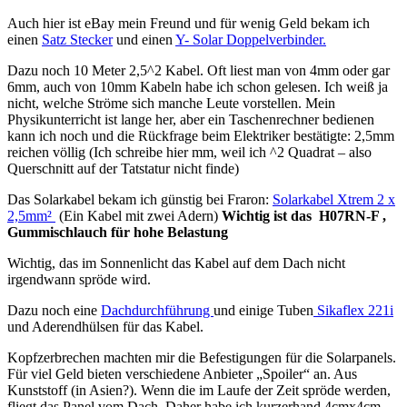
Auch hier ist eBay mein Freund und für wenig Geld bekam ich
einen
Satz Stecker
und einen
Y- Solar Doppelverbinder.
Dazu noch 10 Meter 2,5^2 Kabel. Oft liest man von 4mm oder gar
6mm, auch von 10mm Kabeln habe ich schon gelesen. Ich weiß ja
nicht, welche Ströme sich manche Leute vorstellen. Mein
Physikunterricht ist lange her, aber ein Taschenrechner bedienen
kann ich noch und die Rückfrage beim Elektriker bestätigte: 2,5mm
reichen völlig (Ich schreibe hier mm, weil ich ^2 Quadrat – also
Querschnitt auf der Tatstatur nicht finde)
Das Solarkabel bekam ich günstig bei Fraron:
Solarkabel Xtrem 2 x
2,5mm²
(Ein Kabel mit zwei Adern)
Wichtig ist das H07RN-F ,
Gummischlauch für hohe Belastung
Wichtig, das im Sonnenlicht das Kabel auf dem Dach nicht
irgendwann spröde wird.
Dazu noch eine
Dachdurchführung
und einige Tuben
Sikaflex 221i
und Aderendhülsen für das Kabel.
Kopfzerbrechen machten mir die Befestigungen für die Solarpanels.
Für viel Geld bieten verschiedene Anbieter „Spoiler“ an. Aus
Kunststoff (in Asien?). Wenn die im Laufe der Zeit spröde werden,
fliegt das Panel vom Dach. Daher habe ich kurzerhand 4cmx4cm