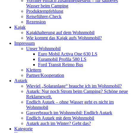
Vorfilter einfach zusammengestellt – für sauberes
Wasser beim Camping
Produktempfehlung
Reiseführer-Check
Rezension
Kajak
Kajakhalterung auf dem Wohnmobil
Wie kommt das Kajak aufs Wohnmobil?
Impressum
Unser Wohnmobil
Euro Mobil Activa One 630 LS
Euramobil Profila 580 LS
Ford Transit Reimo Bus
Klettern
Partner/Kooperation
Autark
Wieviel „Solaranlage“ brauche ich im Wohnmobil?
Autark: Nur noch Strom beim Camping? Schöne neue
Reklamewelt.
Endlich Autark – ohne Wasser geht es nicht im
Wohnmobil
Gasverbrauch im Wohnmobil: Endlich Autark
Endlich Autark mit dem Wohnmobil
Autark auch im Winter? Geht das?
Kategorie