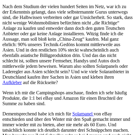
Nach dem Studium der vielen hundert Seiten im Netz, war ich zu
der Erkenntnis gelangt, dass viele selbsternannte Gurus unterwegs
sind, die Halbwissen verbreiten oder gar Unsicherheit. So stark, dass
nicht wenige Wohnmobilisten befürchten nicht „die Richtige“
Anlage zu kaufen und entweder dann doch den guten Teutschen
Anbieter oder gar keine Anlage installieren. Witzig finde ich die
Aussage, man soll bloß kein „China-Zeug“ kaufen. Mal ganz
ehrlich: 90% unseres Technik-Gedöns kommt mittlerweile aus
Asien. Und in den restlichen 10% steckt wahrscheinlich auch
ebenfalls asiatische Billigproduktion drin. Und das das nicht
schlecht ist, sollten unsere Fernseher, Handys und Autos doch
mittlerweile jedem beweisen. Warum also sollten Solarpanels oder
Laderegler aus Asien schlecht sein? Und wie viele Solaranbieter in
Deutschland kaufen ihre Sachen in Asien und kleben ihren
Aufkleber
auf die Rückseite?
Wenn ich mir die Campingshops anschaue, finden ich sehr häufig
Produkte, die 1:1 bei eBay und Amazon für einen Bruchteil der
Summe zu haben sind.
Dementsprechend habe ich mich für
Solarpanel
von eBay
entschieden und über den Winter mir den Spaß gemacht immer und
immer wieder mit zu bieten, aber nie mehr als 60 Euro. Und
tatsächlich konnte ich deutlich darunter drei Schnäppchen machen.