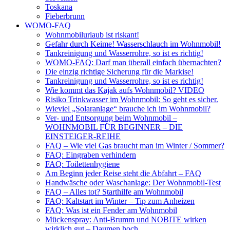
Toskana
Fieberbrunn
WOMO-FAQ
Wohnmobilurlaub ist riskant!
Gefahr durch Keime! Wasserschlauch im Wohnmobil!
Tankreinigung und Wasserrohre, so ist es richtig!
WOMO-FAQ: Darf man überall einfach übernachten?
Die einzig richtige Sicherung für die Markise!
Tankreinigung und Wasserrohre, so ist es richtig!
Wie kommt das Kajak aufs Wohnmobil? VIDEO
Risiko Trinkwasser im Wohnmobil: So geht es sicher.
Wieviel „Solaranlage“ brauche ich im Wohnmobil?
Ver- und Entsorgung beim Wohnmobil –
WOHNMOBIL FÜR BEGINNER – DIE
EINSTEIGER-REIHE
FAQ – Wie viel Gas braucht man im Winter / Sommer?
FAQ: Eingraben verhindern
FAQ: Toilettenhygiene
Am Beginn jeder Reise steht die Abfahrt – FAQ
Handwäsche oder Waschanlage: Der Wohnmobil-Test
FAQ – Alles tot? Starthilfe am Wohnmobil
FAQ: Kaltstart im Winter – Tip zum Anheizen
FAQ: Was ist ein Fender am Wohnmobil
Mückenspray: Anti-Brumm und NOBITE wirken
wirklich gut – Daumen hoch