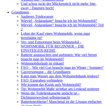
Und schon juckt der Mückenstich nicht mehr: bite-
away : Daumen hoch!
Grundlagen
Sauberes Trinkwasser
Wieviel „Solaranlage“ brauche ich im Wohnmobil?
Wieviel „Solaranlage“ brauche ich im Wohnmobil? Teil
2
Lohnt der Kauf eines Wohnmobils, wenn man
berufstätig ist?
Ver- und Entsorgung beim Wohnmobil –
WOHNMOBIL FÜR BEGINNER – DIE
EINSTEIGER-REIHE
Batterie austauschen und aufrüsten: Wie viel Strom
braucht man im Wohnmobil?
Wohnmobilurlaub ist riskant!
FAQ – Wie viel Gas braucht man im Winter / Sommer?
Gasversorgung – die Grundlagen
Kann man Wasser aus dem Wohnmobiltank trinken?
FAQ: Eingraben verhindern
Wie kommt das Kajak aufs Wohnmobil?
Tip: Wohnmobil Maße sichtbar am Lenkrad notieren
Wenn die Toilettenkassette undicht ist –
Dichtungswechsel selbstgemacht
Batterieprobleme? Manchmal ist die Lösung einfacher,
als man denkt