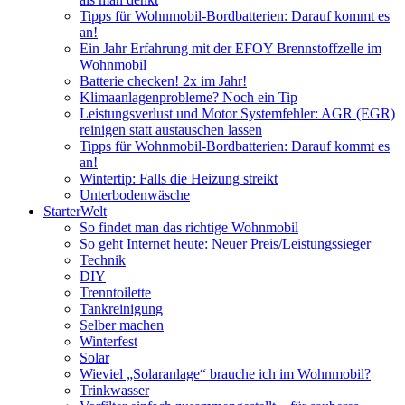
Tipps für Wohnmobil-Bordbatterien: Darauf kommt es
an!
Ein Jahr Erfahrung mit der EFOY Brennstoffzelle im
Wohnmobil
Batterie checken! 2x im Jahr!
Klimaanlagenprobleme? Noch ein Tip
Leistungsverlust und Motor Systemfehler: AGR (EGR)
reinigen statt austauschen lassen
Tipps für Wohnmobil-Bordbatterien: Darauf kommt es
an!
Wintertip: Falls die Heizung streikt
Unterbodenwäsche
StarterWelt
So findet man das richtige Wohnmobil
So geht Internet heute: Neuer Preis/Leistungssieger
Technik
DIY
Trenntoilette
Tankreinigung
Selber machen
Winterfest
Solar
Wieviel „Solaranlage“ brauche ich im Wohnmobil?
Trinkwasser