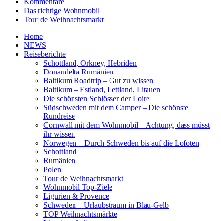
Kommentare
Das richtige Wohnmobil
Tour de Weihnachtsmarkt
Home
NEWS
Reiseberichte
Schottland, Orkney, Hebriden
Donaudelta Rumänien
Baltikum Roadtrip – Gut zu wissen
Baltikum – Estland, Lettland, Litauen
Die schönsten Schlösser der Loire
Südschweden mit dem Camper – Die schönste
Rundreise
Cornwall mit dem Wohnmobil – Achtung, dass müsst
ihr wissen
Norwegen – Durch Schweden bis auf die Lofoten
Schottland
Rumänien
Polen
Tour de Weihnachtsmarkt
Wohnmobil Top-Ziele
Ligurien & Provence
Schweden – Urlaubstraum in Blau-Gelb
TOP Weihnachtsmärkte