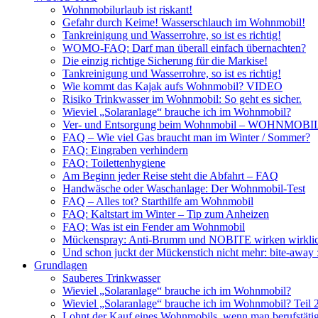
Wohnmobilurlaub ist riskant!
Gefahr durch Keime! Wasserschlauch im Wohnmobil!
Tankreinigung und Wasserrohre, so ist es richtig!
WOMO-FAQ: Darf man überall einfach übernachten?
Die einzig richtige Sicherung für die Markise!
Tankreinigung und Wasserrohre, so ist es richtig!
Wie kommt das Kajak aufs Wohnmobil? VIDEO
Risiko Trinkwasser im Wohnmobil: So geht es sicher.
Wieviel „Solaranlage“ brauche ich im Wohnmobil?
Ver- und Entsorgung beim Wohnmobil – WOHNMO
FAQ – Wie viel Gas braucht man im Winter / Sommer?
FAQ: Eingraben verhindern
FAQ: Toilettenhygiene
Am Beginn jeder Reise steht die Abfahrt – FAQ
Handwäsche oder Waschanlage: Der Wohnmobil-Test
FAQ – Alles tot? Starthilfe am Wohnmobil
FAQ: Kaltstart im Winter – Tip zum Anheizen
FAQ: Was ist ein Fender am Wohnmobil
Mückenspray: Anti-Brumm und NOBITE wirken wirklic
Und schon juckt der Mückenstich nicht mehr: bite-away
Grundlagen
Sauberes Trinkwasser
Wieviel „Solaranlage“ brauche ich im Wohnmobil?
Wieviel „Solaranlage“ brauche ich im Wohnmobil? Teil 
Lohnt der Kauf eines Wohnmobils, wenn man berufstätig