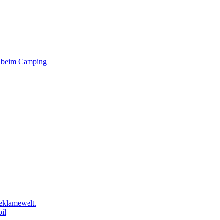
er beim Camping
eklamewelt.
il