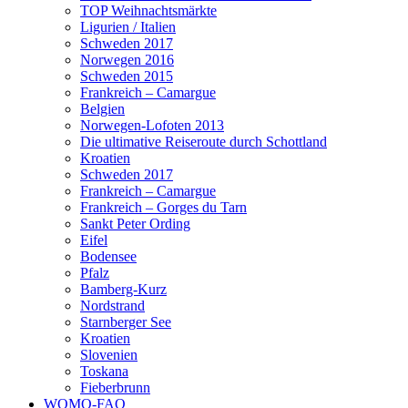
TOP Weihnachtsmärkte
Ligurien / Italien
Schweden 2017
Norwegen 2016
Schweden 2015
Frankreich – Camargue
Belgien
Norwegen-Lofoten 2013
Die ultimative Reiseroute durch Schottland
Kroatien
Schweden 2017
Frankreich – Camargue
Frankreich – Gorges du Tarn
Sankt Peter Ording
Eifel
Bodensee
Pfalz
Bamberg-Kurz
Nordstrand
Starnberger See
Kroatien
Slovenien
Toskana
Fieberbrunn
WOMO-FAQ