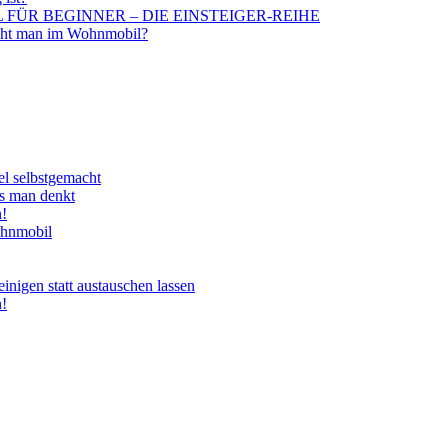
BIL FÜR BEGINNER – DIE EINSTEIGER-REIHE
aucht man im Wohnmobil?
el selbstgemacht
ls man denkt
n!
ohnmobil
nigen statt austauschen lassen
n!