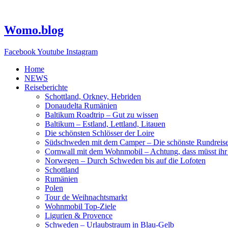
Zum
Inhalt
springen
Womo.blog
Facebook
Youtube
Instagram
Home
NEWS
Reiseberichte
Schottland, Orkney, Hebriden
Donaudelta Rumänien
Baltikum Roadtrip – Gut zu wissen
Baltikum – Estland, Lettland, Litauen
Die schönsten Schlösser der Loire
Südschweden mit dem Camper – Die schönste Rundreis
Cornwall mit dem Wohnmobil – Achtung, dass müsst ihr
Norwegen – Durch Schweden bis auf die Lofoten
Schottland
Rumänien
Polen
Tour de Weihnachtsmarkt
Wohnmobil Top-Ziele
Ligurien & Provence
Schweden – Urlaubstraum in Blau-Gelb