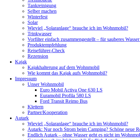
Tankreinigung
Selber machen
Winterfest
Solar
Wieviel „Solaranlage“ brauche ich im Wohnmobil?
Trinkwasser
Vorfilter einfach zusammengestellt – für sauberes Wass
Produktempfehlung
Reiseführer-Check
Rezension
Kajak
Kajakhalterung auf dem Wohnmobil
Wie kommt das Kajak aufs Wohnmobil?
Impressum
Unser Wohnmobil
Euro Mobil Activa One 630 LS
Euramobil Profila 580 LS
Ford Transit Reimo Bus
Klettern
Partner/Kooperation
Autark
Wieviel „Solaranlage“ brauche ich im Wohnmobil?
Autark: Nur noch Strom beim Camping? Schöne neue R
Endlich Autark – ohne Wasser geht es nicht im Wohnmob