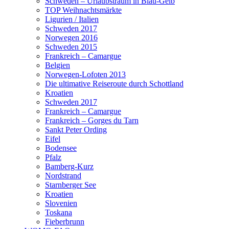
Schweden – Urlaubstraum in Blau-Gelb
TOP Weihnachtsmärkte
Ligurien / Italien
Schweden 2017
Norwegen 2016
Schweden 2015
Frankreich – Camargue
Belgien
Norwegen-Lofoten 2013
Die ultimative Reiseroute durch Schottland
Kroatien
Schweden 2017
Frankreich – Camargue
Frankreich – Gorges du Tarn
Sankt Peter Ording
Eifel
Bodensee
Pfalz
Bamberg-Kurz
Nordstrand
Starnberger See
Kroatien
Slovenien
Toskana
Fieberbrunn