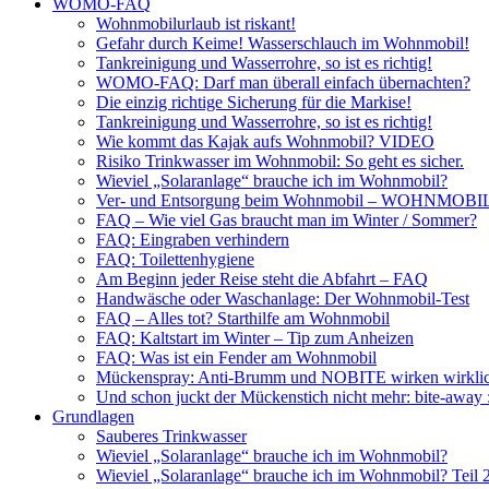
WOMO-FAQ
Wohnmobilurlaub ist riskant!
Gefahr durch Keime! Wasserschlauch im Wohnmobil!
Tankreinigung und Wasserrohre, so ist es richtig!
WOMO-FAQ: Darf man überall einfach übernachten?
Die einzig richtige Sicherung für die Markise!
Tankreinigung und Wasserrohre, so ist es richtig!
Wie kommt das Kajak aufs Wohnmobil? VIDEO
Risiko Trinkwasser im Wohnmobil: So geht es sicher.
Wieviel „Solaranlage“ brauche ich im Wohnmobil?
Ver- und Entsorgung beim Wohnmobil – WOHNMO
FAQ – Wie viel Gas braucht man im Winter / Sommer?
FAQ: Eingraben verhindern
FAQ: Toilettenhygiene
Am Beginn jeder Reise steht die Abfahrt – FAQ
Handwäsche oder Waschanlage: Der Wohnmobil-Test
FAQ – Alles tot? Starthilfe am Wohnmobil
FAQ: Kaltstart im Winter – Tip zum Anheizen
FAQ: Was ist ein Fender am Wohnmobil
Mückenspray: Anti-Brumm und NOBITE wirken wirklic
Und schon juckt der Mückenstich nicht mehr: bite-away
Grundlagen
Sauberes Trinkwasser
Wieviel „Solaranlage“ brauche ich im Wohnmobil?
Wieviel „Solaranlage“ brauche ich im Wohnmobil? Teil 