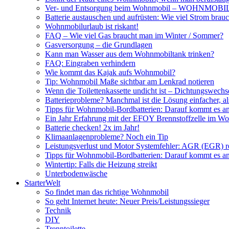
Ver- und Entsorgung beim Wohnmobil – WOHNMO
Batterie austauschen und aufrüsten: Wie viel Strom br
Wohnmobilurlaub ist riskant!
FAQ – Wie viel Gas braucht man im Winter / Sommer?
Gasversorgung – die Grundlagen
Kann man Wasser aus dem Wohnmobiltank trinken?
FAQ: Eingraben verhindern
Wie kommt das Kajak aufs Wohnmobil?
Tip: Wohnmobil Maße sichtbar am Lenkrad notieren
Wenn die Toilettenkassette undicht ist – Dichtungswechs
Batterieprobleme? Manchmal ist die Lösung einfacher, a
Tipps für Wohnmobil-Bordbatterien: Darauf kommt es a
Ein Jahr Erfahrung mit der EFOY Brennstoffzelle im W
Batterie checken! 2x im Jahr!
Klimaanlagenprobleme? Noch ein Tip
Leistungsverlust und Motor Systemfehler: AGR (EGR) rei
Tipps für Wohnmobil-Bordbatterien: Darauf kommt es a
Wintertip: Falls die Heizung streikt
Unterbodenwäsche
StarterWelt
So findet man das richtige Wohnmobil
So geht Internet heute: Neuer Preis/Leistungssieger
Technik
DIY
Trenntoilette