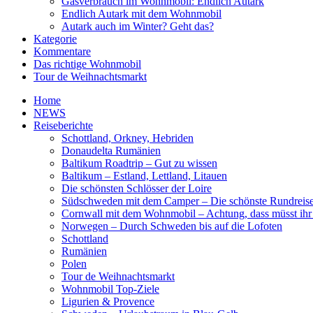
Gasverbrauch im Wohnmobil: Endlich Autark
Endlich Autark mit dem Wohnmobil
Autark auch im Winter? Geht das?
Kategorie
Kommentare
Das richtige Wohnmobil
Tour de Weihnachtsmarkt
Home
NEWS
Reiseberichte
Schottland, Orkney, Hebriden
Donaudelta Rumänien
Baltikum Roadtrip – Gut zu wissen
Baltikum – Estland, Lettland, Litauen
Die schönsten Schlösser der Loire
Südschweden mit dem Camper – Die schönste Rundreis
Cornwall mit dem Wohnmobil – Achtung, dass müsst ihr
Norwegen – Durch Schweden bis auf die Lofoten
Schottland
Rumänien
Polen
Tour de Weihnachtsmarkt
Wohnmobil Top-Ziele
Ligurien & Provence