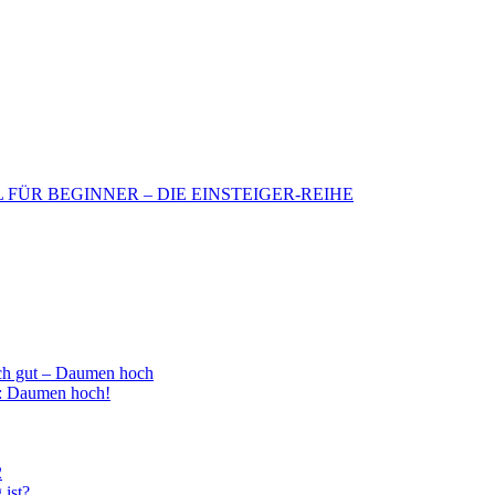
BIL FÜR BEGINNER – DIE EINSTEIGER-REIHE
h gut – Daumen hoch
 : Daumen hoch!
2
 ist?