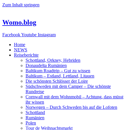
Zum Inhalt springen
Womo.blog
Facebook
Youtube
Instagram
Home
NEWS
Reiseberichte
Schottland, Orkney, Hebriden
Donaudelta Rumänien
Baltikum Roadtrip – Gut zu wissen
Baltikum – Estland, Lettland, Litauen
Die schönsten Schlösser der Loire
Südschweden mit dem Camper – Die schönste
Rundreise
Cornwall mit dem Wohnmobil – Achtung, dass müsst
ihr wissen
Norwegen – Durch Schweden bis auf die Lofoten
Schottland
Rumänien
Polen
Tour de Weihnachtsmarkt