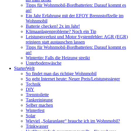
Tipps für Wohnmobil-Bordbatterien: Darauf kommt es
an!
Ein Jahr Erfahrung mit der EFOY Brennstoffzelle im
Wohnmobil
Batterie checken! 2x im Jahr!
Klimaanlagenprobleme? Noch ein Tip
Leistungsverlust und Motor Systemfehler: AGR (EGR)
reinigen statt austauschen lassen
Tipps für Wohnmobil-Bordbatterien: Darauf kommt es
an!
Wintertip: Falls die Heizung streikt
Unterbodenwäsche
StarterWelt
So findet man das richtige Wohnmobil
So geht Internet heute: Neuer Preis/Leistungssieger
Technik
DIY
Trenntoilette
Tankreinigung
Selber machen
Winterfest
Solar
Wieviel „Solaranlage“ brauche ich im Wohnmobil?
Trinkwasser