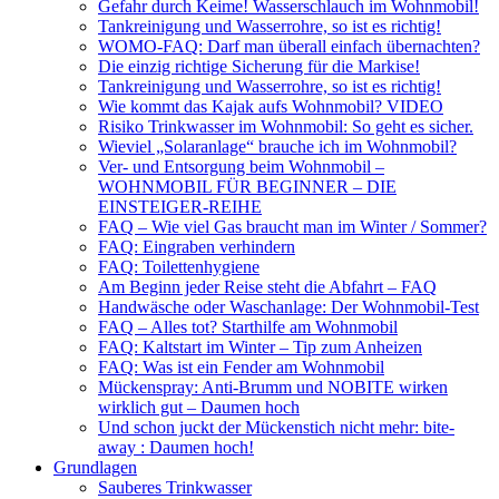
Gefahr durch Keime! Wasserschlauch im Wohnmobil!
Tankreinigung und Wasserrohre, so ist es richtig!
WOMO-FAQ: Darf man überall einfach übernachten?
Die einzig richtige Sicherung für die Markise!
Tankreinigung und Wasserrohre, so ist es richtig!
Wie kommt das Kajak aufs Wohnmobil? VIDEO
Risiko Trinkwasser im Wohnmobil: So geht es sicher.
Wieviel „Solaranlage“ brauche ich im Wohnmobil?
Ver- und Entsorgung beim Wohnmobil –
WOHNMOBIL FÜR BEGINNER – DIE
EINSTEIGER-REIHE
FAQ – Wie viel Gas braucht man im Winter / Sommer?
FAQ: Eingraben verhindern
FAQ: Toilettenhygiene
Am Beginn jeder Reise steht die Abfahrt – FAQ
Handwäsche oder Waschanlage: Der Wohnmobil-Test
FAQ – Alles tot? Starthilfe am Wohnmobil
FAQ: Kaltstart im Winter – Tip zum Anheizen
FAQ: Was ist ein Fender am Wohnmobil
Mückenspray: Anti-Brumm und NOBITE wirken
wirklich gut – Daumen hoch
Und schon juckt der Mückenstich nicht mehr: bite-
away : Daumen hoch!
Grundlagen
Sauberes Trinkwasser