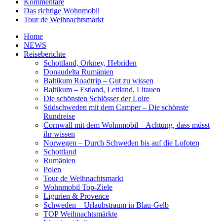
Kommentare
Das richtige Wohnmobil
Tour de Weihnachtsmarkt
Home
NEWS
Reiseberichte
Schottland, Orkney, Hebriden
Donaudelta Rumänien
Baltikum Roadtrip – Gut zu wissen
Baltikum – Estland, Lettland, Litauen
Die schönsten Schlösser der Loire
Südschweden mit dem Camper – Die schönste
Rundreise
Cornwall mit dem Wohnmobil – Achtung, dass müsst
ihr wissen
Norwegen – Durch Schweden bis auf die Lofoten
Schottland
Rumänien
Polen
Tour de Weihnachtsmarkt
Wohnmobil Top-Ziele
Ligurien & Provence
Schweden – Urlaubstraum in Blau-Gelb
TOP Weihnachtsmärkte