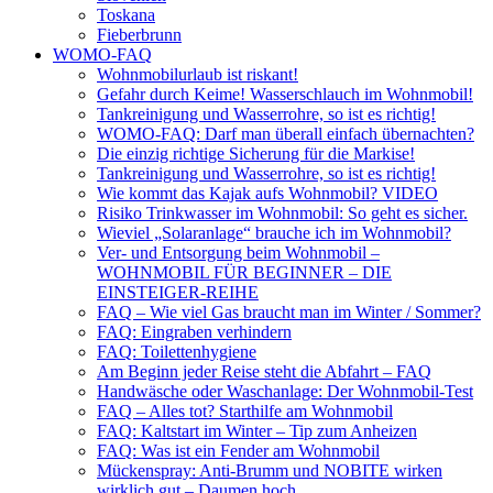
Toskana
Fieberbrunn
WOMO-FAQ
Wohnmobilurlaub ist riskant!
Gefahr durch Keime! Wasserschlauch im Wohnmobil!
Tankreinigung und Wasserrohre, so ist es richtig!
WOMO-FAQ: Darf man überall einfach übernachten?
Die einzig richtige Sicherung für die Markise!
Tankreinigung und Wasserrohre, so ist es richtig!
Wie kommt das Kajak aufs Wohnmobil? VIDEO
Risiko Trinkwasser im Wohnmobil: So geht es sicher.
Wieviel „Solaranlage“ brauche ich im Wohnmobil?
Ver- und Entsorgung beim Wohnmobil –
WOHNMOBIL FÜR BEGINNER – DIE
EINSTEIGER-REIHE
FAQ – Wie viel Gas braucht man im Winter / Sommer?
FAQ: Eingraben verhindern
FAQ: Toilettenhygiene
Am Beginn jeder Reise steht die Abfahrt – FAQ
Handwäsche oder Waschanlage: Der Wohnmobil-Test
FAQ – Alles tot? Starthilfe am Wohnmobil
FAQ: Kaltstart im Winter – Tip zum Anheizen
FAQ: Was ist ein Fender am Wohnmobil
Mückenspray: Anti-Brumm und NOBITE wirken
wirklich gut – Daumen hoch