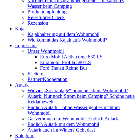
Vorfilter einfach zusammengestellt – für sauberes
Wasser beim Camping
Produktempfehlung
Reiseführer-Check
Rezension
Kajak
Kajakhalterung auf dem Wohnmobil
Wie kommt das Kajak aufs Wohnmobil?
Impressum
Unser Wohnmobil
Euro Mobil Activa One 630 LS
Euramobil Profila 580 LS
Ford Transit Reimo Bus
Klettern
Partner/Kooperation
Autark
Wieviel „Solaranlage“ brauche ich im Wohnmobil?
Autark: Nur noch Strom beim Camping? Schöne neue
Reklamewelt.
Endlich Autark – ohne Wasser geht es nicht im
Wohnmobil
Gasverbrauch im Wohnmobil: Endlich Autark
Endlich Autark mit dem Wohnmobil
Autark auch im Winter? Geht das?
Kategorie