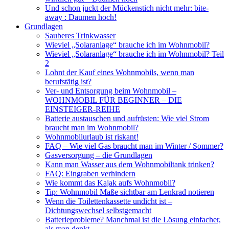
Und schon juckt der Mückenstich nicht mehr: bite-
away : Daumen hoch!
Grundlagen
Sauberes Trinkwasser
Wieviel „Solaranlage“ brauche ich im Wohnmobil?
Wieviel „Solaranlage“ brauche ich im Wohnmobil? Teil
2
Lohnt der Kauf eines Wohnmobils, wenn man
berufstätig ist?
Ver- und Entsorgung beim Wohnmobil –
WOHNMOBIL FÜR BEGINNER – DIE
EINSTEIGER-REIHE
Batterie austauschen und aufrüsten: Wie viel Strom
braucht man im Wohnmobil?
Wohnmobilurlaub ist riskant!
FAQ – Wie viel Gas braucht man im Winter / Sommer?
Gasversorgung – die Grundlagen
Kann man Wasser aus dem Wohnmobiltank trinken?
FAQ: Eingraben verhindern
Wie kommt das Kajak aufs Wohnmobil?
Tip: Wohnmobil Maße sichtbar am Lenkrad notieren
Wenn die Toilettenkassette undicht ist –
Dichtungswechsel selbstgemacht
Batterieprobleme? Manchmal ist die Lösung einfacher,
als man denkt