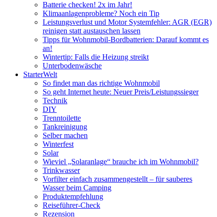
Batterie checken! 2x im Jahr!
Klimaanlagenprobleme? Noch ein Tip
Leistungsverlust und Motor Systemfehler: AGR (EGR)
reinigen statt austauschen lassen
Tipps für Wohnmobil-Bordbatterien: Darauf kommt es
an!
Wintertip: Falls die Heizung streikt
Unterbodenwäsche
StarterWelt
So findet man das richtige Wohnmobil
So geht Internet heute: Neuer Preis/Leistungssieger
Technik
DIY
Trenntoilette
Tankreinigung
Selber machen
Winterfest
Solar
Wieviel „Solaranlage“ brauche ich im Wohnmobil?
Trinkwasser
Vorfilter einfach zusammengestellt – für sauberes
Wasser beim Camping
Produktempfehlung
Reiseführer-Check
Rezension