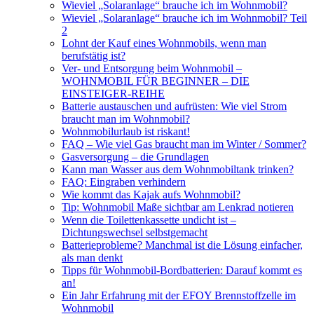
Wieviel „Solaranlage“ brauche ich im Wohnmobil?
Wieviel „Solaranlage“ brauche ich im Wohnmobil? Teil
2
Lohnt der Kauf eines Wohnmobils, wenn man
berufstätig ist?
Ver- und Entsorgung beim Wohnmobil –
WOHNMOBIL FÜR BEGINNER – DIE
EINSTEIGER-REIHE
Batterie austauschen und aufrüsten: Wie viel Strom
braucht man im Wohnmobil?
Wohnmobilurlaub ist riskant!
FAQ – Wie viel Gas braucht man im Winter / Sommer?
Gasversorgung – die Grundlagen
Kann man Wasser aus dem Wohnmobiltank trinken?
FAQ: Eingraben verhindern
Wie kommt das Kajak aufs Wohnmobil?
Tip: Wohnmobil Maße sichtbar am Lenkrad notieren
Wenn die Toilettenkassette undicht ist –
Dichtungswechsel selbstgemacht
Batterieprobleme? Manchmal ist die Lösung einfacher,
als man denkt
Tipps für Wohnmobil-Bordbatterien: Darauf kommt es
an!
Ein Jahr Erfahrung mit der EFOY Brennstoffzelle im
Wohnmobil