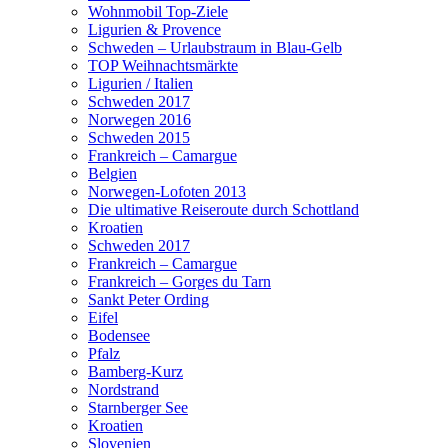
Wohnmobil Top-Ziele
Ligurien & Provence
Schweden – Urlaubstraum in Blau-Gelb
TOP Weihnachtsmärkte
Ligurien / Italien
Schweden 2017
Norwegen 2016
Schweden 2015
Frankreich – Camargue
Belgien
Norwegen-Lofoten 2013
Die ultimative Reiseroute durch Schottland
Kroatien
Schweden 2017
Frankreich – Camargue
Frankreich – Gorges du Tarn
Sankt Peter Ording
Eifel
Bodensee
Pfalz
Bamberg-Kurz
Nordstrand
Starnberger See
Kroatien
Slovenien