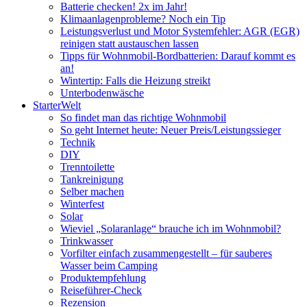
Batterie checken! 2x im Jahr!
Klimaanlagenprobleme? Noch ein Tip
Leistungsverlust und Motor Systemfehler: AGR (EGR)
reinigen statt austauschen lassen
Tipps für Wohnmobil-Bordbatterien: Darauf kommt es
an!
Wintertip: Falls die Heizung streikt
Unterbodenwäsche
StarterWelt
So findet man das richtige Wohnmobil
So geht Internet heute: Neuer Preis/Leistungssieger
Technik
DIY
Trenntoilette
Tankreinigung
Selber machen
Winterfest
Solar
Wieviel „Solaranlage“ brauche ich im Wohnmobil?
Trinkwasser
Vorfilter einfach zusammengestellt – für sauberes
Wasser beim Camping
Produktempfehlung
Reiseführer-Check
Rezension