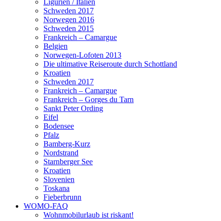
Ligurien / Italien
Schweden 2017
Norwegen 2016
Schweden 2015
Frankreich – Camargue
Belgien
Norwegen-Lofoten 2013
Die ultimative Reiseroute durch Schottland
Kroatien
Schweden 2017
Frankreich – Camargue
Frankreich – Gorges du Tarn
Sankt Peter Ording
Eifel
Bodensee
Pfalz
Bamberg-Kurz
Nordstrand
Starnberger See
Kroatien
Slovenien
Toskana
Fieberbrunn
WOMO-FAQ
Wohnmobilurlaub ist riskant!