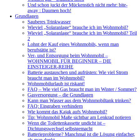
Und schon juckt der Mückenstich nicht mehr: bite-
away : Daumen hoch!
Grundlagen
Sauberes Trinkwasser
Wieviel „Solaranlage“ brauche ich im Wohnmobil?
Wieviel „Solaranlage“ brauche ich im Wohnmobil? Teil
2
Lohnt der Kauf eines Wohnmobils, wenn man
berufstätig ist?
Ver- und Entsorgung beim Wohnmobil –
WOHNMOBIL FÜR BEGINNER – DIE
EINSTEIGER-REIHE
Batterie austauschen und aufrüsten: Wie viel Strom
braucht man im Wohnmobil?
Wohnmobilurlaub ist riskant!
FAQ – Wie viel Gas braucht man im Winter / Sommer?
Gasversorgung – die Grundlagen
Kann man Wasser aus dem Wohnmobiltank trinken?
FAQ: Eingraben verhindern
Wie kommt das Kajak aufs Wohnmobil?
Tip: Wohnmobil Maße sichtbar am Lenkrad notieren
Wenn die Toilettenkassette undicht ist –
Dichtungswechsel selbstgemacht
Batterieprobleme? Manchmal ist die Lösung einfacher,
als man denkt