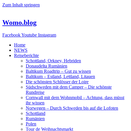
Zum Inhalt springen
Womo.blog
Facebook
Youtube
Instagram
Home
NEWS
Reiseberichte
Schottland, Orkney, Hebriden
Donaudelta Rumänien
Baltikum Roadtrip – Gut zu wissen
Baltikum – Estland, Lettland, Litauen
Die schönsten Schlösser der Loire
Südschweden mit dem Camper – Die schönste
Rundreise
Cornwall mit dem Wohnmobil – Achtung, dass müsst
ihr wissen
Norwegen – Durch Schweden bis auf die Lofoten
Schottland
Rumänien
Polen
Tour de Weihnachtsmarkt