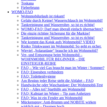
Toskana
Fieberbrunn
WOMO-FAQ
Wohnmobilurlaub ist riskant!
Gefahr durch Keime! Wasserschlauch im Wohnmobil!
Tankreinigung und Wasserrohre, so ist es richtig!
WOMO-FAQ: Darf man überall einfach übernachten?
Die einzig richtige Sicherung für die Markise!
Tankreinigung und Wasserrohre, so ist es richtig!
Wie kommt das Kajak aufs Wohnmobil? VIDEO
Risiko Trinkwasser im Wohnmobil: So geht es sicher.
Wieviel „Solaranlage“ brauche ich im Wohnmobil?
Ver- und Entsorgung beim Wohnmobil –
WOHNMOBIL FÜR BEGINNER – DIE
EINSTEIGER-REIHE
FAQ – Wie viel Gas braucht man im Winter / Sommer?
FAQ: Eingraben verhindern
FAQ: Toilettenhygiene
Am Beginn jeder Reise steht die Abfahrt – FAQ
Handwäsche oder Waschanlage: Der Wohnmobil-Test
FAQ – Alles tot? Starthilfe am Wohnmobil
FAQ: Kaltstart im Winter – Tip zum Anheizen
FAQ: Was ist ein Fender am Wohnmobil
Mückenspray: Anti-Brumm und NOBITE wirken
wirklich gut – Daumen hoch