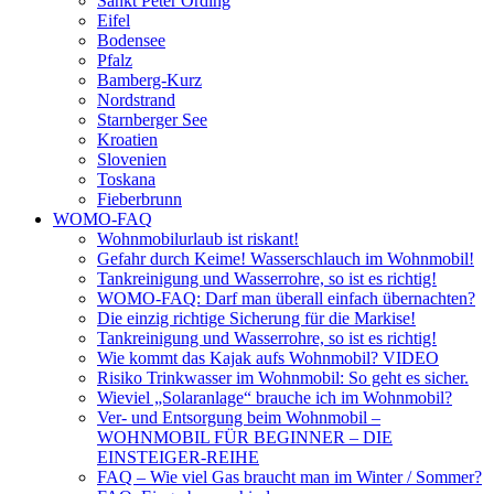
Sankt Peter Ording
Eifel
Bodensee
Pfalz
Bamberg-Kurz
Nordstrand
Starnberger See
Kroatien
Slovenien
Toskana
Fieberbrunn
WOMO-FAQ
Wohnmobilurlaub ist riskant!
Gefahr durch Keime! Wasserschlauch im Wohnmobil!
Tankreinigung und Wasserrohre, so ist es richtig!
WOMO-FAQ: Darf man überall einfach übernachten?
Die einzig richtige Sicherung für die Markise!
Tankreinigung und Wasserrohre, so ist es richtig!
Wie kommt das Kajak aufs Wohnmobil? VIDEO
Risiko Trinkwasser im Wohnmobil: So geht es sicher.
Wieviel „Solaranlage“ brauche ich im Wohnmobil?
Ver- und Entsorgung beim Wohnmobil –
WOHNMOBIL FÜR BEGINNER – DIE
EINSTEIGER-REIHE
FAQ – Wie viel Gas braucht man im Winter / Sommer?