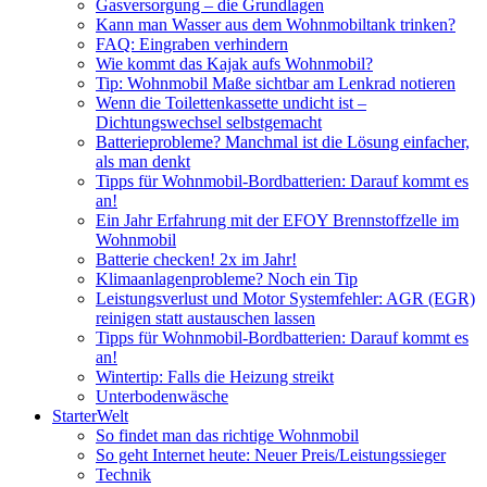
Gasversorgung – die Grundlagen
Kann man Wasser aus dem Wohnmobiltank trinken?
FAQ: Eingraben verhindern
Wie kommt das Kajak aufs Wohnmobil?
Tip: Wohnmobil Maße sichtbar am Lenkrad notieren
Wenn die Toilettenkassette undicht ist –
Dichtungswechsel selbstgemacht
Batterieprobleme? Manchmal ist die Lösung einfacher,
als man denkt
Tipps für Wohnmobil-Bordbatterien: Darauf kommt es
an!
Ein Jahr Erfahrung mit der EFOY Brennstoffzelle im
Wohnmobil
Batterie checken! 2x im Jahr!
Klimaanlagenprobleme? Noch ein Tip
Leistungsverlust und Motor Systemfehler: AGR (EGR)
reinigen statt austauschen lassen
Tipps für Wohnmobil-Bordbatterien: Darauf kommt es
an!
Wintertip: Falls die Heizung streikt
Unterbodenwäsche
StarterWelt
So findet man das richtige Wohnmobil
So geht Internet heute: Neuer Preis/Leistungssieger
Technik