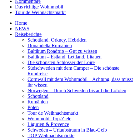
Kommentare
Das richtige Wohnmobil
Tour de Weihnachtsmarkt
Home
NEWS
Reiseberichte
Schottland, Orkney, Hebriden
Donaudelta Rumänien
Baltikum Roadtrip – Gut zu wissen
Baltikum – Estland, Lettland, Litauen
Die schönsten Schlösser der Loire
Südschweden mit dem Camper – Die schönste
Rundreise
Cornwall mit dem Wohnmobil – Achtung, dass müsst
ihr wissen
Norwegen – Durch Schweden bis auf die Lofoten
Schottland
Rumänien
Polen
Tour de Weihnachtsmarkt
Wohnmobil Top-Ziele
Ligurien & Provence
Schweden – Urlaubstraum in Blau-Gelb
TOP Weihnachtsmärkte