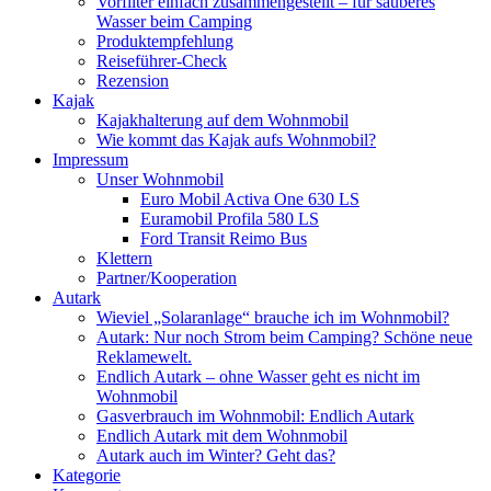
Vorfilter einfach zusammengestellt – für sauberes
Wasser beim Camping
Produktempfehlung
Reiseführer-Check
Rezension
Kajak
Kajakhalterung auf dem Wohnmobil
Wie kommt das Kajak aufs Wohnmobil?
Impressum
Unser Wohnmobil
Euro Mobil Activa One 630 LS
Euramobil Profila 580 LS
Ford Transit Reimo Bus
Klettern
Partner/Kooperation
Autark
Wieviel „Solaranlage“ brauche ich im Wohnmobil?
Autark: Nur noch Strom beim Camping? Schöne neue
Reklamewelt.
Endlich Autark – ohne Wasser geht es nicht im
Wohnmobil
Gasverbrauch im Wohnmobil: Endlich Autark
Endlich Autark mit dem Wohnmobil
Autark auch im Winter? Geht das?
Kategorie