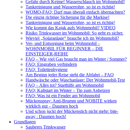
Gefahr durch Keime! Wasserschlauch im Wohnmobil!
Tankreinigung und Wasserrohre, so ist es richtig!
WOMO-FAQ: Darf man überall einfach übernachten?
Die einzig richtige Sicherung für die Markise!
Tankreinigung und Wasserrohre, so ist es richtig!
Wie kommt das Kajak aufs Wohnmobil? VIDEO
Risiko Trinkwasser im Wohnmobil: So geht es sicher.
Wieviel „Solaranlage“ brauche ich im Wohnmobil?
Ver- und Entsorgung beim Wohnmobil –
WOHNMOBIL FÜR BEGINNER – DIE
EINSTEIGER-REIHE
FAQ – Wie viel Gas braucht man im Winter / Sommer?
FAQ: Eingraben verhindern
FAQ: Toilettenhygiene
Am Beginn jeder Reise steht die Abfahrt – FAQ
Handwäsche oder Waschanlage: Der Wohnmobil-Test
FAQ – Alles tot? Starthilfe am Wohnmobil
FAQ: Kaltstart im Winter – Tip zum Anheizen
FAQ: Was ist ein Fender am Wohnmobil
Mückenspray: Anti-Brumm und NOBITE wirken
wirklich gut – Daumen hoch
Und schon juckt der Mückenstich nicht mehr: bite-
away : Daumen hoch!
Grundlagen
Sauberes Trinkwasser