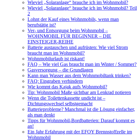
Wieviel „Solaranlage“ brauche ich im Wohnmobil?
Wieviel „Solaranlage“ brauche ich im Wohnmobil? Teil
2
Lohnt der Kauf eines Wohnmobils, wenn man
berufstätig ist?
Ver- und Entsorgung beim Wohnmobil –
WOHNMOBIL FÜR BEGINNER – DIE
EINSTEIGER-REIHE
Batterie austauschen und aufrüsten: Wie viel Strom
braucht man im Wohnmobil?
Wohnmobilurlaub ist riskant!
FAQ – Wie viel Gas braucht man im Winter / Sommer?
Gasversorgung – die Grundlagen
Kann man Wasser aus dem Wohnmobiltank trinken?
FAQ: Eingraben verhindern
Wie kommt das Kajak aufs Wohnmobil?
Tip: Wohnmobil Maße sichtbar am Lenkrad notieren
Wenn die Toilettenkassette undicht ist –
Dichtungswechsel selbstgemacht
Batterieprobleme? Manchmal ist die Lösung einfacher,
als man denkt
Tipps für Wohnmobil-Bordbatterien: Darauf kommt es
an!
Ein Jahr Erfahrung mit der EFOY Brennstoffzelle im
Wohnmobil