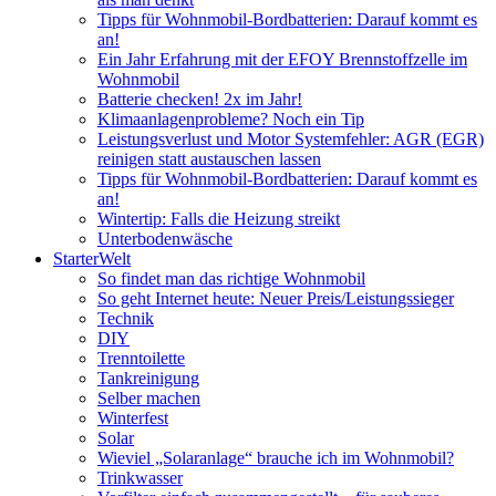
Tipps für Wohnmobil-Bordbatterien: Darauf kommt es
an!
Ein Jahr Erfahrung mit der EFOY Brennstoffzelle im
Wohnmobil
Batterie checken! 2x im Jahr!
Klimaanlagenprobleme? Noch ein Tip
Leistungsverlust und Motor Systemfehler: AGR (EGR)
reinigen statt austauschen lassen
Tipps für Wohnmobil-Bordbatterien: Darauf kommt es
an!
Wintertip: Falls die Heizung streikt
Unterbodenwäsche
StarterWelt
So findet man das richtige Wohnmobil
So geht Internet heute: Neuer Preis/Leistungssieger
Technik
DIY
Trenntoilette
Tankreinigung
Selber machen
Winterfest
Solar
Wieviel „Solaranlage“ brauche ich im Wohnmobil?
Trinkwasser