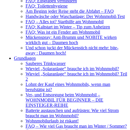
FAQ: Eingraben verhindern
FAQ: Toilettenhygiene
Am Beginn jeder Reise steht die Abfahrt – FAQ
Handwäsche oder Waschanlage: Der Wohnmobil-Test
FAQ – Alles tot? Starthilfe am Wohnmobil
FAQ: Kaltstart im Winter – Tip zum Anheizen
FAQ: Was ist ein Fender am Wohnmobil
Mückenspray: Anti-Brumm und NOBITE wirken
wirklich gut – Daumen hoch
Und schon juckt der Mückenstich nicht mehr: bite-
away : Daumen hoch!
Grundlagen
Sauberes Trinkwasser
Wieviel „Solaranlage“ brauche ich im Wohnmobil?
Wieviel „Solaranlage“ brauche ich im Wohnmobil? Teil
2
Lohnt der Kauf eines Wohnmobils, wenn man
berufstätig ist?
Ver- und Entsorgung beim Wohnmobil –
WOHNMOBIL FÜR BEGINNER – DIE
EINSTEIGER-REIHE
Batterie austauschen und aufrüsten: Wie viel Strom
braucht man im Wohnmobil?
Wohnmobilurlaub ist riskant!
FAQ – Wie viel Gas braucht man im Winter / Sommer?